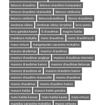
lietuvos draudimo
lietuvos draudimo kompanijos
lietuvos draudimo skaiciuokle
lietuvos viešbučiai
lietuvos viešbutis
lietuvosdraudimas
lituvos draudimas
londonas vilnius
londonas vilnius skrydziai
lova spinta
lovu gamyba kaune
lt draudimas
magrės baldai
manikiuro mokykla
mano draudimas
mano draudimas.lt
mano virtuvė
marijampoles vairavimo mokyklos
masazo akademija
masinos draudimas
masinos draudimas anglijoje
masinos draudimas internetu
masinos draudimas kainos
masinos draudimas lietuvoje
masinos draudimas uk
masinos draudimo kainos
masinos draudimo skaiciuokle
masinu draudimai
masinu draudimas
masinu draudimo kainos
masyvo baldai
masyvo baldu gamyba
mato baldai kaunas
mato baldai kaune
maža virtuvė
mazeikiu vairavimo mokyklos
mazos virtuves