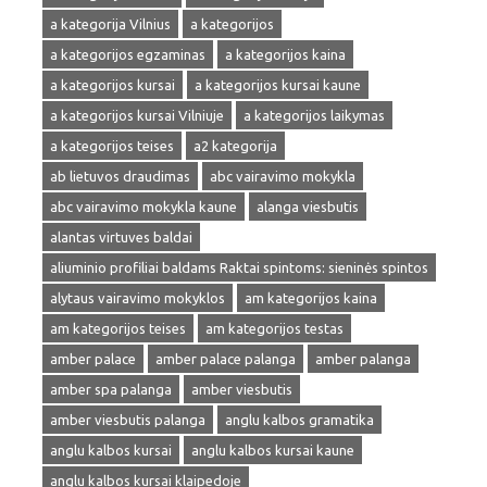
a kategorija Vilnius
a kategorijos
a kategorijos egzaminas
a kategorijos kaina
a kategorijos kursai
a kategorijos kursai kaune
a kategorijos kursai Vilniuje
a kategorijos laikymas
a kategorijos teises
a2 kategorija
ab lietuvos draudimas
abc vairavimo mokykla
abc vairavimo mokykla kaune
alanga viesbutis
alantas virtuves baldai
aliuminio profiliai baldams Raktai spintoms: sieninės spintos
alytaus vairavimo mokyklos
am kategorijos kaina
am kategorijos teises
am kategorijos testas
amber palace
amber palace palanga
amber palanga
amber spa palanga
amber viesbutis
amber viesbutis palanga
anglu kalbos gramatika
anglu kalbos kursai
anglu kalbos kursai kaune
anglu kalbos kursai klaipedoje