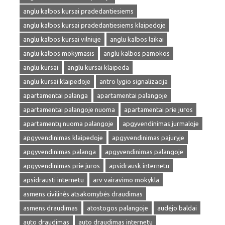
anglu kalbos kursai pradedantiesiems
anglu kalbos kursai pradedantiesiems klaipedoje
anglu kalbos kursai vilniuje
anglu kalbos laikai
anglu kalbos mokymasis
anglu kalbos pamokos
anglu kursai
anglu kursai klaipeda
anglu kursai klaipedoje
antro lygio signalizacija
apartamentai palanga
apartamentai palangoje
apartamentai palangoje nuoma
apartamentai prie juros
apartamentų nuoma palangoje
apgyvendinimas jurmaloje
apgyvendinimas klaipedoje
apgyvendinimas pajuryje
apgyvendinimas palanga
apgyvendinimas palangoje
apgyvendinimas prie juros
apsidrausk internetu
apsidrausti internetu
arv vairavimo mokykla
asmens civilinės atsakomybės draudimas
asmens draudimas
atostogos palangoje
audėjo baldai
auto draudimas
auto draudimas internetu