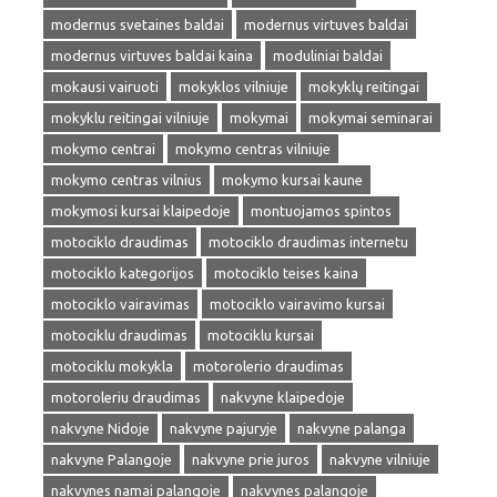
modernus svetaines baldai
modernus virtuves baldai
modernus virtuves baldai kaina
moduliniai baldai
mokausi vairuoti
mokyklos vilniuje
mokyklų reitingai
mokyklu reitingai vilniuje
mokymai
mokymai seminarai
mokymo centrai
mokymo centras vilniuje
mokymo centras vilnius
mokymo kursai kaune
mokymosi kursai klaipedoje
montuojamos spintos
motociklo draudimas
motociklo draudimas internetu
motociklo kategorijos
motociklo teises kaina
motociklo vairavimas
motociklo vairavimo kursai
motociklu draudimas
motociklu kursai
motociklu mokykla
motorolerio draudimas
motoroleriu draudimas
nakvyne klaipedoje
nakvyne Nidoje
nakvyne pajuryje
nakvyne palanga
nakvyne Palangoje
nakvyne prie juros
nakvyne vilniuje
nakvynes namai palangoje
nakvynes palangoje