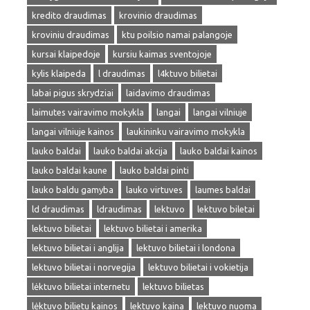
kredito draudimas
krovinio draudimas
kroviniu draudimas
ktu poilsio namai palangoje
kursai klaipedoje
kursiu kaimas sventojoje
kylis klaipeda
l draudimas
l4ktuvo bilietai
labai pigus skrydziai
laidavimo draudimas
laimutes vairavimo mokykla
langai
langai vilniuje
langai vilniuje kainos
laukininku vairavimo mokykla
lauko baldai
lauko baldai akcija
lauko baldai kainos
lauko baldai kaune
lauko baldai pinti
lauko baldu gamyba
lauko virtuves
laumes baldai
ld draudimas
ldraudimas
lektuvo
lektuvo biletai
lektuvo bilietai
lektuvo bilietai i amerika
lektuvo bilietai i anglija
lektuvo bilietai i londona
lektuvo bilietai i norvegija
lektuvo bilietai i vokietija
lėktuvo bilietai internetu
lektuvo bilietas
lėktuvo bilietu kainos
lektuvo kaina
lektuvo nuoma