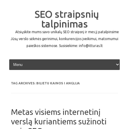
SEO straipsnių
talpinimas
Atsiųskite mums savo unikalų SEO straipsnį ir mes jį patalpinsime
Jūsų verslo sėkmės gerinimui, konkurencijos įveikimui, matomumui
paieškos sistemose. Susisiekime: info@itturas.lt
Skip to content
TAG ARCHIVES:
BILIETU KAINOS I ANGLIJA
Metas visiems internetinį
verslą kuriantiems sužinoti