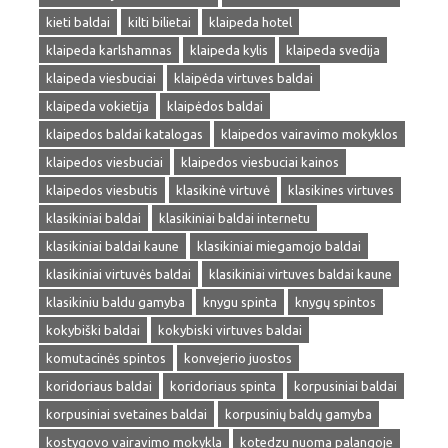
kieti baldai
kilti bilietai
klaipeda hotel
klaipeda karlshamnas
klaipeda kylis
klaipeda svedija
klaipeda viesbuciai
klaipėda virtuves baldai
klaipeda vokietija
klaipėdos baldai
klaipedos baldai katalogas
klaipedos vairavimo mokyklos
klaipedos viesbuciai
klaipedos viesbuciai kainos
klaipedos viesbutis
klasikinė virtuvė
klasikines virtuves
klasikiniai baldai
klasikiniai baldai internetu
klasikiniai baldai kaune
klasikiniai miegamojo baldai
klasikiniai virtuvės baldai
klasikiniai virtuves baldai kaune
klasikiniu baldu gamyba
knygu spinta
knygų spintos
kokybiški baldai
kokybiski virtuves baldai
komutacinės spintos
konvejerio juostos
koridoriaus baldai
koridoriaus spinta
korpusiniai baldai
korpusiniai svetaines baldai
korpusinių baldų gamyba
kostygovo vairavimo mokykla
kotedzu nuoma palangoje