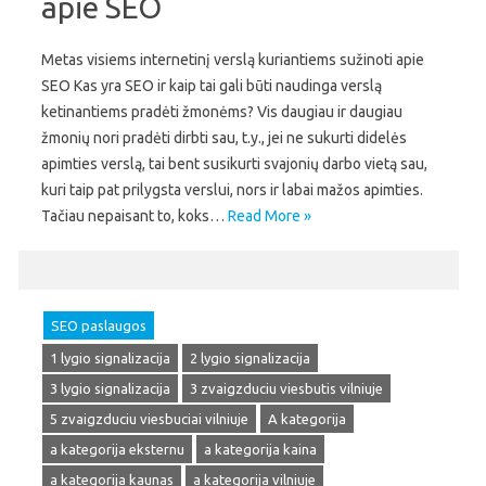
apie SEO
Metas visiems internetinį verslą kuriantiems sužinoti apie
SEO Kas yra SEO ir kaip tai gali būti naudinga verslą
ketinantiems pradėti žmonėms? Vis daugiau ir daugiau
žmonių nori pradėti dirbti sau, t.y., jei ne sukurti didelės
apimties verslą, tai bent susikurti svajonių darbo vietą sau,
kuri taip pat prilygsta verslui, nors ir labai mažos apimties.
Tačiau nepaisant to, koks…
Read More »
SEO paslaugos
1 lygio signalizacija
2 lygio signalizacija
3 lygio signalizacija
3 zvaigzduciu viesbutis vilniuje
5 zvaigzduciu viesbuciai vilniuje
A kategorija
a kategorija eksternu
a kategorija kaina
a kategorija kaunas
a kategorija vilniuje