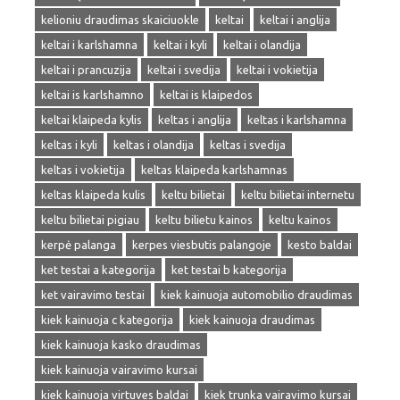
kelioniu draudimas skaiciuokle
keltai
keltai i anglija
keltai i karlshamna
keltai i kyli
keltai i olandija
keltai i prancuzija
keltai i svedija
keltai i vokietija
keltai is karlshamno
keltai is klaipedos
keltai klaipeda kylis
keltas i anglija
keltas i karlshamna
keltas i kyli
keltas i olandija
keltas i svedija
keltas i vokietija
keltas klaipeda karlshamnas
keltas klaipeda kulis
keltu bilietai
keltu bilietai internetu
keltu bilietai pigiau
keltu bilietu kainos
keltu kainos
kerpė palanga
kerpes viesbutis palangoje
kesto baldai
ket testai a kategorija
ket testai b kategorija
ket vairavimo testai
kiek kainuoja automobilio draudimas
kiek kainuoja c kategorija
kiek kainuoja draudimas
kiek kainuoja kasko draudimas
kiek kainuoja vairavimo kursai
kiek kainuoja virtuves baldai
kiek trunka vairavimo kursai