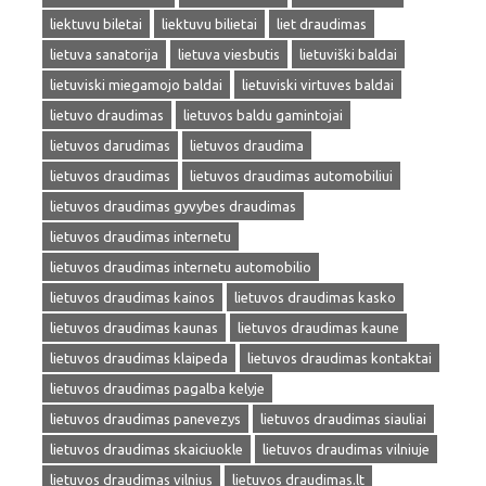
liektuvu biletai
liektuvu bilietai
liet draudimas
lietuva sanatorija
lietuva viesbutis
lietuviški baldai
lietuviski miegamojo baldai
lietuviski virtuves baldai
lietuvo draudimas
lietuvos baldu gamintojai
lietuvos darudimas
lietuvos draudima
lietuvos draudimas
lietuvos draudimas automobiliui
lietuvos draudimas gyvybes draudimas
lietuvos draudimas internetu
lietuvos draudimas internetu automobilio
lietuvos draudimas kainos
lietuvos draudimas kasko
lietuvos draudimas kaunas
lietuvos draudimas kaune
lietuvos draudimas klaipeda
lietuvos draudimas kontaktai
lietuvos draudimas pagalba kelyje
lietuvos draudimas panevezys
lietuvos draudimas siauliai
lietuvos draudimas skaiciuokle
lietuvos draudimas vilniuje
lietuvos draudimas vilnius
lietuvos draudimas.lt