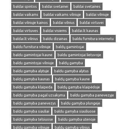
baldai spintos
baldai svetainei
baldai svetaines
baldai vaikams
baldai vaikams vilniuje
baldai vilniuje
baldai vilniuje kainos
baldai vilnius
baldai virtuvei
baldai virtuves
baldai visiems
baldai.lt kaunas
baldai.lt vilnius
baldu dizainas
baldu furnitura internetu
baldu furnitura vilniuje
baldų gamintojai
baldu gamintojai kaune
baldu gamintojai lietuvoje
baldu gamintojai vilniuje
baldų gamyba
baldu gamyba alytuje
baldu gamyba alytus
baldų gamyba kaunas
baldų gamyba kaune
baldu gamyba klaipeda
baldų gamyba klaipėdoje
baldu gamyba pagal uzsakyma
baldu gamyba panevezyje
baldu gamyba panevezys
baldu gamyba plungeje
baldu gamyba siauliai
baldu gamyba siauliuose
baldu gamyba telsiuose
baldu gamyba utenoje
baldų gamyba vilniuje
baldų gamyba vilnius