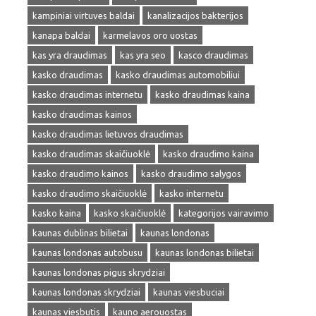
kampiniai virtuves baldai
kanalizacijos bakterijos
kanapa baldai
karmelavos oro uostas
kas yra draudimas
kas yra seo
kasco draudimas
kasko draudimas
kasko draudimas automobiliui
kasko draudimas internetu
kasko draudimas kaina
kasko draudimas kainos
kasko draudimas lietuvos draudimas
kasko draudimas skaičiuoklė
kasko draudimo kaina
kasko draudimo kainos
kasko draudimo salygos
kasko draudimo skaičiuoklė
kasko internetu
kasko kaina
kasko skaičiuoklė
kategorijos vairavimo
kaunas dublinas bilietai
kaunas londonas
kaunas londonas autobusu
kaunas londonas bilietai
kaunas londonas pigus skrydziai
kaunas londonas skrydziai
kaunas viesbuciai
kaunas viesbutis
kauno aerouostas