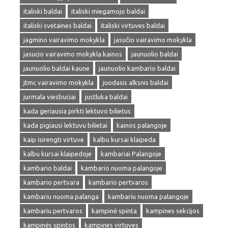
italiski baldai
italiski miegamojo baldai
italiski svetaines baldai
italiski virtuves baldai
jagmino vairavimo mokykla
jasučio vairavimo mokykla
jasucio vairavimo mokykla kainos
jaunuolio baldai
jaunuolio baldai kaune
jaunuolio kambario baldai
jtmc vairavimo mokykla
juodasis alksnis baldai
jurmala viesbuciai
justluka baldai
kada geriausia pirkti lektuvo bilietus
kada pigiausi lektuvu bilietai
kainos palangoje
kaip isirengti virtuve
kalbu kursai klaipeda
kalbu kursai klaipedoje
kambariai Palangoje
kambario baldai
kambario nuoma palangoje
kambario pertvara
kambario pertvaros
kambariu nuoma palanga
kambariu nuoma palangoje
kambariu pertvaros
kampinė spinta
kampines sekcijos
kampinės spintos
kampines virtuves