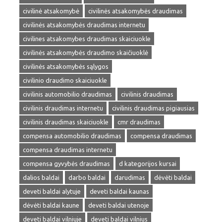
civilinė atsakomybė
civilinės atsakomybės draudimas
civilinės atsakomybės draudimas internetu
civilines atsakomybes draudimas skaiciuokle
civilinės atsakomybės draudimo skaičiuoklė
civilinės atsakomybės sąlygos
civilinio draudimo skaiciuokle
civilinis automobilio draudimas
civilinis draudimas
civilinis draudimas internetu
civilinis draudimas pigiausias
civilinis draudimas skaiciuokle
cmr draudimas
compensa automobilio draudimas
compensa draudimas
compensa draudimas internetu
compensa gyvybės draudimas
d kategorijos kursai
dalios baldai
darbo baldai
darudimas
dėvėti baldai
deveti baldai alytuje
deveti baldai kaunas
dėvėti baldai kaune
deveti baldai utenoje
deveti baldai vilniuje
deveti baldai vilnius