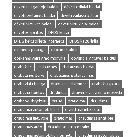
deveti miegamojo baldai
dėvėti odiniai baldai
deveti svetaines baldai
deveti vaikiski baldai
dėvėti virtuvės baldai
deveti virtuviniai baldai
devetos spintos
DFDS keltai
DFDS keltu bilietai internetu
DFDS keltu linija
diemedis palanga
diforma baldai
dorkanas vairavimo mokykla
dovanoja virtuves baldus
drabužinė
drabužinės
drabuzines baldai
drabuzines durys
drabuzines isplanavimas
drabuziniu iranga
drabuziniu sistemos
drabužių spinta
drabuziu spintos
dradimas
draiveris vairavimo mokykla
drakono skrydziai
draud
draudima
draudimai
draudimai automobiliams
draudimai internetu
draudimai lietuvoje
draudimas
draudimas anglijoje
draudimas auto
draudimas automobilio
draudimas automobilio internetu
draudimas automobiliui