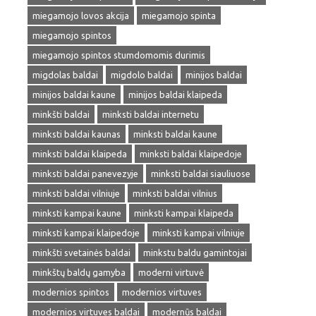
miegamojo lovos akcija
miegamojo spinta
miegamojo spintos
miegamojo spintos stumdomomis durimis
migdolas baldai
migdolo baldai
minijos baldai
minijos baldai kaune
minijos baldai klaipeda
minkšti baldai
minksti baldai internetu
minksti baldai kaunas
minksti baldai kaune
minksti baldai klaipeda
minksti baldai klaipedoje
minksti baldai panevezyje
minksti baldai siauliuose
minksti baldai vilniuje
minksti baldai vilnius
minksti kampai kaune
minksti kampai klaipeda
minksti kampai klaipedoje
minksti kampai vilniuje
minkšti svetainės baldai
minkstu baldu gamintojai
minkštų baldų gamyba
moderni virtuvė
modernios spintos
modernios virtuves
modernios virtuves baldai
modernūs baldai