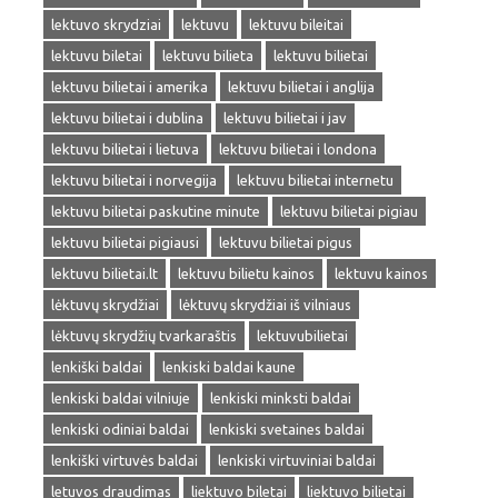
lektuvo skrydziai
lektuvu
lektuvu bileitai
lektuvu biletai
lektuvu bilieta
lektuvu bilietai
lektuvu bilietai i amerika
lektuvu bilietai i anglija
lektuvu bilietai i dublina
lektuvu bilietai i jav
lektuvu bilietai i lietuva
lektuvu bilietai i londona
lektuvu bilietai i norvegija
lektuvu bilietai internetu
lektuvu bilietai paskutine minute
lektuvu bilietai pigiau
lektuvu bilietai pigiausi
lektuvu bilietai pigus
lektuvu bilietai.lt
lektuvu bilietu kainos
lektuvu kainos
lėktuvų skrydžiai
lėktuvų skrydžiai iš vilniaus
lėktuvų skrydžių tvarkaraštis
lektuvubilietai
lenkiški baldai
lenkiski baldai kaune
lenkiski baldai vilniuje
lenkiski minksti baldai
lenkiski odiniai baldai
lenkiski svetaines baldai
lenkiški virtuvės baldai
lenkiski virtuviniai baldai
letuvos draudimas
liektuvo biletai
liektuvo bilietai