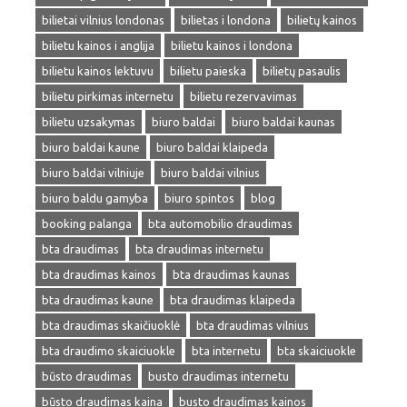
bilietai vilnius londonas
bilietas i londona
bilietų kainos
bilietu kainos i anglija
bilietu kainos i londona
bilietu kainos lektuvu
bilietu paieska
bilietų pasaulis
bilietu pirkimas internetu
bilietu rezervavimas
bilietu uzsakymas
biuro baldai
biuro baldai kaunas
biuro baldai kaune
biuro baldai klaipeda
biuro baldai vilniuje
biuro baldai vilnius
biuro baldu gamyba
biuro spintos
blog
booking palanga
bta automobilio draudimas
bta draudimas
bta draudimas internetu
bta draudimas kainos
bta draudimas kaunas
bta draudimas kaune
bta draudimas klaipeda
bta draudimas skaičiuoklė
bta draudimas vilnius
bta draudimo skaiciuokle
bta internetu
bta skaiciuokle
būsto draudimas
busto draudimas internetu
būsto draudimas kaina
busto draudimas kainos