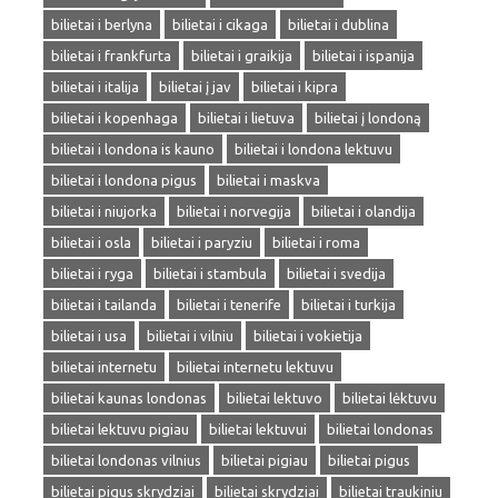
bilietai i berlyna
bilietai i cikaga
bilietai i dublina
bilietai i frankfurta
bilietai i graikija
bilietai i ispanija
bilietai i italija
bilietai į jav
bilietai i kipra
bilietai i kopenhaga
bilietai i lietuva
bilietai į londoną
bilietai i londona is kauno
bilietai i londona lektuvu
bilietai i londona pigus
bilietai i maskva
bilietai i niujorka
bilietai i norvegija
bilietai i olandija
bilietai i osla
bilietai i paryziu
bilietai i roma
bilietai i ryga
bilietai i stambula
bilietai i svedija
bilietai i tailanda
bilietai i tenerife
bilietai i turkija
bilietai i usa
bilietai i vilniu
bilietai i vokietija
bilietai internetu
bilietai internetu lektuvu
bilietai kaunas londonas
bilietai lektuvo
bilietai lėktuvu
bilietai lektuvu pigiau
bilietai lektuvui
bilietai londonas
bilietai londonas vilnius
bilietai pigiau
bilietai pigus
bilietai pigus skrydziai
bilietai skrydziai
bilietai traukiniu