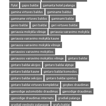
flylal
gajos baldai
gamanta hotel palanga
gamina virtuves baldus
gaminame baldus
gaminame virtuves baldus
gaminami baldai
genio baldai
geri baldai
geri virtuves baldai
geriausia mokykla vilniuje
geriausia vairavimo mokykla
geriausia vairavimo mokykla kaune
geriausia vairavimo mokykla vilniuje
geriausios vairavimo mokyklos
geriausios vairavimo mokyklos vilniuje
gintaro baldai
gintaro baldai akcijos
gintaro baldai alytuje
gintaro baldai kaune
gintaro baldai komodos
gintaro baldai sekcijos
gintaro baldai spintos
gintaro baldai virtuves komplektai
givybes draudimas
gjensidige automobilio draudimas
gjensidige draudimas
gjensidige draudimas internetu
gradiali palanga
gradiali viesbutis palangoje
grafų baldai