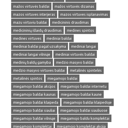
mažos virtuvės baldai
mažos virtuvės dizainas
mazos virtuves interjeras
mazos virtuves isplanavimas
mazu virtuviu baldai
medicininis draudimas
medicininių išlaidų draudimas
medines spintos
medines virtuves
mediniai baldai
mediniai baldai pagal uzsakyma
mediniai langai
mediniai langai vilniuje
mediniai virtuvės baldai
medinių baldų gamyba
medzio masyvo baldai
medzio masyvo virtuves baldai
metalinės spintelės
metalinės spintos
miegamojo baldai
miegamojo baldai akcijos
miegamojo baldai internetu
miegamojo baldai kaunas
miegamojo baldai kaune
miegamojo baldai klaipeda
miegamojo baldai klaipedoje
miegamojo baldai siauliai
miegamojo baldai siauliuose
miegamojo baldai vilniuje
miegamojo baldu komplektai
miegamojo komplektai
miegamojo komplektai akcija