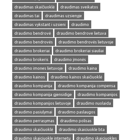
draudimas skaičiuoklė
draudimas sveikatos
draudimas tai
draudimas uzsienyje
draudimas vykstant i uzsieni
draudimo
draudimo bendrovė
draudimo bendrove lietuva
draudimo bendrovės
draudimo bendrovės lietuvoje
draudimo brokeriai
draudimo brokeriai siauliai
draudimo brokeris
draudimo įmonės
draudimo imones lietuvoje
draudimo kaina
draudimo kainos
draudimo kainos skaičiuoklė
draudimo kompanija
draudimo kompanija compensa
draudimo kompanija gjensidige
draudimo kompanijos
draudimo kompanijos lietuvoje
draudimo nuolaida
draudimo pasiulymai
draudimo paslaugos
draudimo perrasymas
draudimo polisas
draudimo skaičiuoklė
draudimo skaiciuokle bta
draudimo skaiciuokle internetu
draudimo skaiciuokles