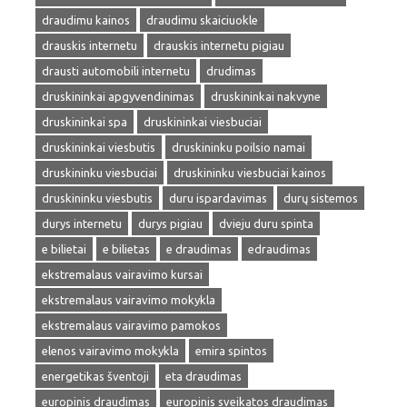
draudimu kainos
draudimu skaiciuokle
drauskis internetu
drauskis internetu pigiau
drausti automobili internetu
drudimas
druskininkai apgyvendinimas
druskininkai nakvyne
druskininkai spa
druskininkai viesbuciai
druskininkai viesbutis
druskininku poilsio namai
druskininku viesbuciai
druskininku viesbuciai kainos
druskininku viesbutis
duru ispardavimas
durų sistemos
durys internetu
durys pigiau
dvieju duru spinta
e bilietai
e bilietas
e draudimas
edraudimas
ekstremalaus vairavimo kursai
ekstremalaus vairavimo mokykla
ekstremalaus vairavimo pamokos
elenos vairavimo mokykla
emira spintos
energetikas šventoji
eta draudimas
europinis draudimas
europinis sveikatos draudimas