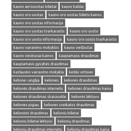
kauno aerouostas bilietai
kauno baldai
kauno oro uostas
kauno oro uostas bilietu kainos
kauno oro uostas informacija
kauno oro uostas tvarkarastis
kauno oro uosto
kauno oro uosto informacija
kauno oro uosto tvarkarastis
kauno vairavimo mokyklos
kauno viešbučiai
kauno viesbuciai kainos
kaupiamasis draudimas
kaupiamasis gyvybės draudimas
kazlausko vairavimo mokykla
kėdės virtuvei
kelione i anglija
keliones
kelionės draudimas
kelionės draudimas internetu
keliones draudimas kaina
keliones draudimas skaiciuokle
kelionės lėktuvu
keliones pigiau
keliones sveikatos draudimas
kelioninis draudimas
kelioniu bilietai
kelioniu bilietai lektuvu
kelionių draudimas
kelionių draudimas internetu
kelionių draudimas kaina