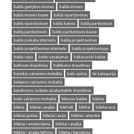
baldu gamybos imones
baldu imones
baldu imones kaune
baldu ispardavimas
baldu isparduotuve
baldu kainos
baldų parduotuvė
baldų parduotuvės
baldu parduotuves kaune
baldu prekyba internetu
baldų projektavimas
baldu projektavimas internete
baldu projektuotojas
baldu rojus
baldu uzsakymas
baltarusiski baldai
balticum draudimas
baltikums draudimas
bareikio vairavimo mokykla
batu spinta
be kategorija
belejevo vairavimo mokykla
bendrosios civilinės atsakomybės draudimas
bialo vairavimo mokykla
bikuvos baldai
bileitai
biletai
biletai i anglija
biletailt
bilietai
bilietai avia
bilietai greitai
bilietai i airija
bilietai i amerika
bilietai i amsterdama
bilietai i anglija
bilietai i anglija lektuvu
bilietai i barselona