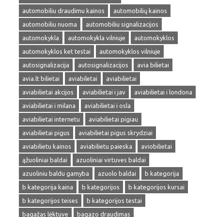
automobiliu draudimu kainos
automobilių kainos
automobiliu nuoma
automobiliu signalizacijos
automokykla
automokykla vilniuje
automokyklos
automokyklos ket testai
automokyklos vilniuje
autosignalizacija
autosignalizacijos
avia bilietai
avia.lt bilietai
aviabiletai
aviabilietai
aviabilietai akcijos
aviabilietai i jav
aviabilietai i londona
aviabilietai i milana
aviabilietai i osla
aviabilietai internetu
aviabilietai pigiau
aviabilietai pigus
aviabilietai pigus skrydziai
aviabilietu kainos
aviabilietu paieska
aviobilietai
ąžuoliniai baldai
azuoliniai virtuves baldai
azuoliniu baldu gamyba
azuolo baldai
b kategorija
b kategorija kaina
b kategorijos
b kategorijos kursai
b kategorijos teises
b kategorijos testai
bagažas lėktuve
bagazo draudimas