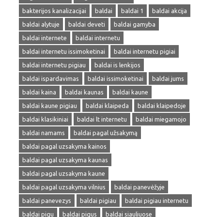
bakterijos kanalizacijai
baldai
baldai 1
baldai akcija
baldai alytuje
baldai deveti
baldai gamyba
baldai internete
baldai internetu
baldai internetu issimoketinai
baldai internetu pigiai
baldai internetu pigiau
baldai is lenkijos
baldai ispardavimas
baldai issimoketinai
baldai jums
baldai kaina
baldai kaunas
baldai kaune
baldai kaune pigiau
baldai klaipeda
baldai klaipedoje
baldai klasikiniai
baldai lt internetu
baldai miegamojo
baldai namams
baldai pagal užsakymą
baldai pagal uzsakyma kainos
baldai pagal uzsakyma kaunas
baldai pagal uzsakyma kaune
baldai pagal uzsakyma vilnius
baldai panevėžyje
baldai panevezys
baldai pigiau
baldai pigiau internetu
baldai pigu
baldai pigus
baldai siauliuose