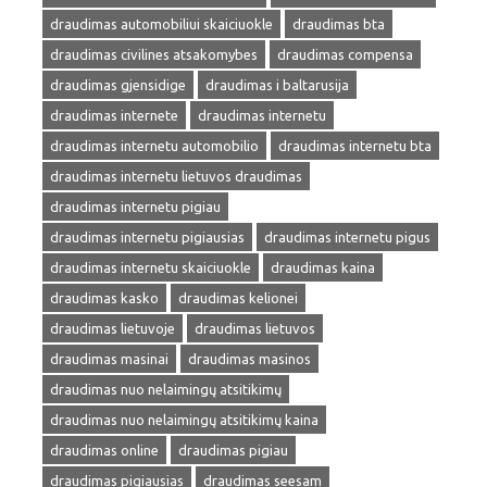
draudimas automobiliui skaiciuokle
draudimas bta
draudimas civilines atsakomybes
draudimas compensa
draudimas gjensidige
draudimas i baltarusija
draudimas internete
draudimas internetu
draudimas internetu automobilio
draudimas internetu bta
draudimas internetu lietuvos draudimas
draudimas internetu pigiau
draudimas internetu pigiausias
draudimas internetu pigus
draudimas internetu skaiciuokle
draudimas kaina
draudimas kasko
draudimas kelionei
draudimas lietuvoje
draudimas lietuvos
draudimas masinai
draudimas masinos
draudimas nuo nelaimingų atsitikimų
draudimas nuo nelaimingų atsitikimų kaina
draudimas online
draudimas pigiau
draudimas pigiausias
draudimas seesam