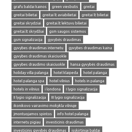
grafu baldai kainos
green viesbutis
greitai
greitai bilietai
greitai lt aviabilietai
greitai lt bilietai
greitai skrydziai
greitai.lt lektuvu bilietai
greitai.lt skrydžiai
gsm saugos sistemos
gsm signalizacija
gyvybės draudimas
gyvybes draudimas internetu
gyvybes draudimas kaina
gyvybes draudimas skaiciuokle
gyvybes draudimo skaiciuokle
hansa gyvybės draudimas
holiday villa palanga
hotel klaipeda
hotel palanga
hotel palanga spa
hotel vilnius
hotels in palanga
hotels in vilnius
i londona
I lygio signalizacija
II lygio signalizacija
III lygio signalizacija
ikonikovo vairavimo mokykla vilniuje
įmontuojamos spintos
info hotel palanga
internetu pigiau
investicinis draudimas
investicinis gyvybės draudimas
isskirtiniai baldai