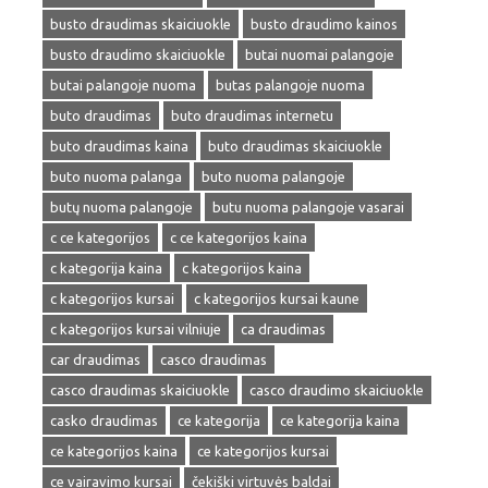
busto draudimas skaiciuokle
busto draudimo kainos
busto draudimo skaiciuokle
butai nuomai palangoje
butai palangoje nuoma
butas palangoje nuoma
buto draudimas
buto draudimas internetu
buto draudimas kaina
buto draudimas skaiciuokle
buto nuoma palanga
buto nuoma palangoje
butų nuoma palangoje
butu nuoma palangoje vasarai
c ce kategorijos
c ce kategorijos kaina
c kategorija kaina
c kategorijos kaina
c kategorijos kursai
c kategorijos kursai kaune
c kategorijos kursai vilniuje
ca draudimas
car draudimas
casco draudimas
casco draudimas skaiciuokle
casco draudimo skaiciuokle
casko draudimas
ce kategorija
ce kategorija kaina
ce kategorijos kaina
ce kategorijos kursai
ce vairavimo kursai
čekiški virtuvės baldai