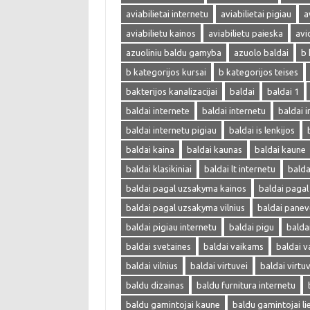
aviabilietai internetu
aviabilietai pigiau
a
aviabilietu kainos
aviabilietu paieska
avi
azuoliniu baldu gamyba
azuolo baldai
b 
b kategorijos kursai
b kategorijos teises
bakterijos kanalizacijai
baldai
baldai 1
baldai internete
baldai internetu
baldai i
baldai internetu pigiau
baldai is lenkijos
baldai kaina
baldai kaunas
baldai kaune
baldai klasikiniai
baldai lt internetu
bald
baldai pagal uzsakyma kainos
baldai paga
baldai pagal uzsakyma vilnius
baldai panev
baldai pigiau internetu
baldai pigu
balda
baldai svetaines
baldai vaikams
baldai v
baldai vilnius
baldai virtuvei
baldai virtu
baldu dizainas
baldu furnitura internetu
baldu gamintojai kaune
baldu gamintojai li