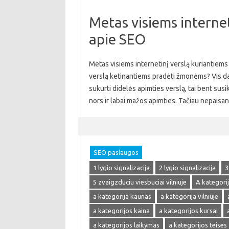
Metas visiems internet
apie SEO
Metas visiems internetinį verslą kuriantiems 
verslą ketinantiems pradėti žmonėms? Vis daugi
sukurti didelės apimties verslą, tai bent susik
nors ir labai mažos apimties. Tačiau nepaisa
SEO paslaugos
1 lygio signalizacija
2 lygio signalizacija
3
5 zvaigzduciu viesbuciai vilniuje
A kategori
a kategorija kaunas
a kategorija vilniuje
a kategorijos kaina
a kategorijos kursai
a kategorijos laikymas
a kategorijos teises