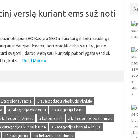
N
inį verslą kuriantiems sužinoti
sužinoti apie SEO Kas yra SEO ir kaip tai gali būti naudinga
au ir daugiau žmonių nori pradėti dirbti sau, t.y., jei ne
urti svajonių darbo vietą sau, kuri taip pat prilygsta verslui,
nt to, koks…
Read More »
 lygio signalizacija
3 zvaigzduciu viesbutis vilniuje
ja
a kategorija eksternu
a kategorija kaina
a kategorija Vilnius
a kategorijos
a kategorijos egzaminas
a kategorijos kursai kaune
a kategorijos kursai Vilniuje
a2 kategorija
ab lietuvos draudimas