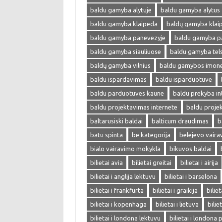
baldu gamyba alytuje
baldu gamyba alytus
baldu gamyba klaipeda
baldų gamyba klai
baldu gamyba panevezyje
baldu gamyba p
baldu gamyba siauliuose
baldu gamyba tel
baldų gamyba vilnius
baldu gamybos imon
baldu ispardavimas
baldu isparduotuve
baldu parduotuves kaune
baldu prekyba in
baldu projektavimas internete
baldu proje
baltarusiski baldai
balticum draudimas
b
batu spinta
be kategorija
belejevo vair
bialo vairavimo mokykla
bikuvos baldai
bilietai avia
bilietai greitai
bilietai i airija
bilietai i anglija lektuvu
bilietai i barselona
bilietai i frankfurta
bilietai i graikija
biliet
bilietai i kopenhaga
bilietai i lietuva
bilie
bilietai i londona lektuvu
bilietai i londona 