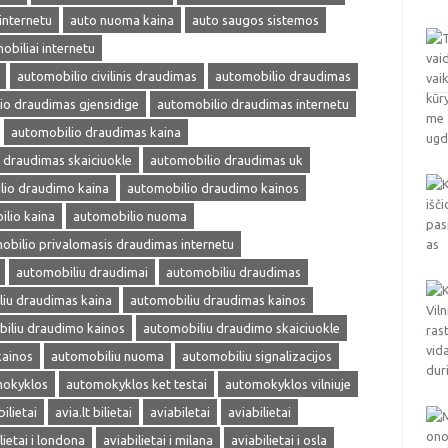
internetu
auto nuoma kaina
auto saugos sistemos
obiliai internetu
automobilio civilinis draudimas
automobilio draudimas
io draudimas gjensidige
automobilio draudimas internetu
automobilio draudimas kaina
 draudimas skaiciuokle
automobilio draudimas uk
lio draudimo kaina
automobilio draudimo kainos
lio kaina
automobilio nuoma
obilio privalomasis draudimas internetu
automobiliu draudimai
automobiliu draudimas
iu draudimas kaina
automobiliu draudimas kainos
iliu draudimo kainos
automobiliu draudimo skaiciuokle
kainos
automobiliu nuoma
automobiliu signalizacijos
okyklos
automokyklos ket testai
automokyklos vilniuje
bilietai
avia.lt bilietai
aviabiletai
aviabilietai
lietai i londona
aviabilietai i milana
aviabilietai i osla