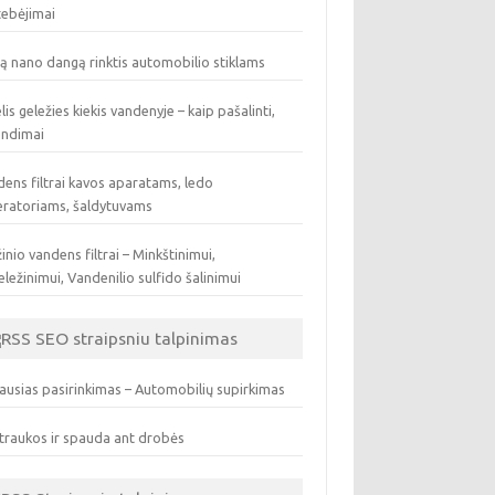
tebėjimai
ą nano dangą rinktis automobilio stiklams
lis geležies kiekis vandenyje – kaip pašalinti,
endimai
ens filtrai kavos aparatams, ledo
eratoriams, šaldytuvams
inio vandens filtrai – Minkštinimui,
ležinimui, Vandenilio sulfido šalinimui
SEO straipsniu talpinimas
ausias pasirinkimas – Automobilių supirkimas
traukos ir spauda ant drobės