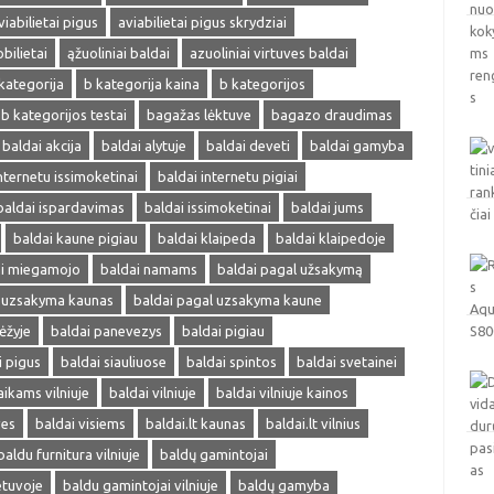
viabilietai pigus
aviabilietai pigus skrydziai
obilietai
ąžuoliniai baldai
azuoliniai virtuves baldai
kategorija
b kategorija kaina
b kategorijos
b kategorijos testai
bagažas lėktuve
bagazo draudimas
baldai akcija
baldai alytuje
baldai deveti
baldai gamyba
nternetu issimoketinai
baldai internetu pigiai
baldai ispardavimas
baldai issimoketinai
baldai jums
baldai kaune pigiau
baldai klaipeda
baldai klaipedoje
ai miegamojo
baldai namams
baldai pagal užsakymą
l uzsakyma kaunas
baldai pagal uzsakyma kaune
ėžyje
baldai panevezys
baldai pigiau
i pigus
baldai siauliuose
baldai spintos
baldai svetainei
aikams vilniuje
baldai vilniuje
baldai vilniuje kainos
ves
baldai visiems
baldai.lt kaunas
baldai.lt vilnius
baldu furnitura vilniuje
baldų gamintojai
etuvoje
baldu gamintojai vilniuje
baldų gamyba