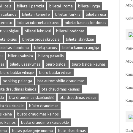
Atb
ai i osla
bilietai i paryziu
bilietai i roma
bilietai i ryga
i i tailanda
bilietai i tenerife
bilietai i turkija
bilietai i usa
Koky
nternetu
bilietai internetu lektuvu
bilietai kaunas londonas
ektuvu pigiau
bilietai lektuvui
bilietai londonas
ietai pigus
bilietai pigus skrydziai
bilietai skrydziai
bilietas i londona
bilietų kainos
bilietu kainos i anglija
Vand
vu
bilietu paieska
bilietų pasaulis
Atbu
mas
bilietu uzsakymas
biuro baldai
biuro baldai kaunas
biuro baldai vilniuje
biuro baldai vilnius
Kaip
booking palanga
bta automobilio draudimas
Kaip
bta draudimas kainos
bta draudimas kaunas
eda
bta draudimas skaičiuoklė
bta draudimas vilnius
Kaip
ta skaiciuokle
būsto draudimas
s kaina
busto draudimas kainos
mo kainos
busto draudimo skaiciuokle
Dažn
uoma
butas palangoje nuoma
buto draudimas