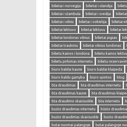
bilietai i norvegija
bilietai i olandija
biliet
bilietai i stambula
bilietai i svedija
bilieta
bilietai i vilniu
bilietai i vokietija
bilietai i
bilietai lektuvo
bilietai lėktuvu
bilietai l
bilietai londonas vilnius
bilietai pigiau
bil
bilietai traukiniu
bilietai vilnius londonas
bilietu kainos i londona
bilietu kainos lektu
bilietu pirkimas internetu
bilietu rezervavi
biuro baldai kaune
biuro baldai klaipeda
biuro baldu gamyba
biuro spintos
blog
bta draudimas
bta draudimas internetu
bta draudimas kaune
bta draudimas klaip
bta draudimo skaiciuokle
bta internetu
b
busto draudimas internetu
būsto draudima
busto draudimas skaiciuokle
busto draudi
butai nuomai palangoje
butai palangoje n