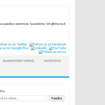
i paieškos sistemose. Susisiekime: info@itturas.lt
BILANNONSER SVERIGE
NUORODOS
eška
Paieška