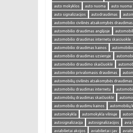
auto mokyklos
auto nuoma
auto nuoma 
auto signalizacijos
autodraudimas
autom
automobilio civilinės atsakomybės draudimas
automobilio draudimas anglijoje
automobil
automobilio draudimas internetu skaiciuokle
automobilio draudimas kainos
automobilio
automobilio draudimas uzsienyje
automobi
automobilio draudimo skaičiuoklė
automobi
automobilio privalomasis draudimas
autom
automobilių civilinės atsakomybės draudimas
automobiliu draudimas internetu
automobil
automobilių draudimas skaičiuoklė
automob
automobiliu draudimu kainos
automobilių 
automokykla
automokykla vilniuje
autom
autosignalizacija
autosignalizacijos
avia 
aviabilietai akcijos
aviabilietai i jav
aviabi