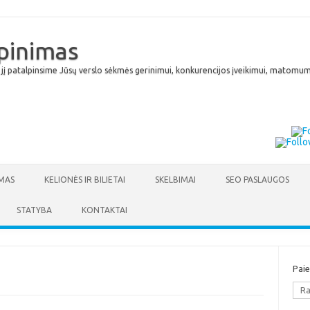
lpinimas
 jį patalpinsime Jūsų verslo sėkmės gerinimui, konkurencijos įveikimui, matomumu
Skip to content
MAS
KELIONĖS IR BILIETAI
SKELBIMAI
SEO PASLAUGOS
STATYBA
KONTAKTAI
Pai