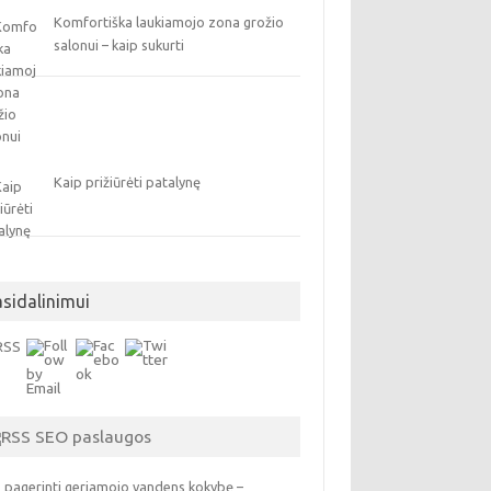
Komfortiška laukiamojo zona grožio
salonui – kaip sukurti
Kaip prižiūrėti patalynę
asidalinimui
SEO paslaugos
 pagerinti geriamojo vandens kokybę –