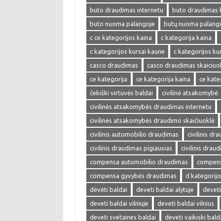
buto draudimas internetu
buto draudimas 
buto nuoma palangoje
butų nuoma palang
c ce kategorijos kaina
c kategorija kaina
c kategorijos kursai kaune
c kategorijos kur
casco draudimas
casco draudimas skaiciuo
ce kategorija
ce kategorija kaina
ce kate
čekiški virtuvės baldai
civilinė atsakomybė
civilinės atsakomybės draudimas internetu
civilinės atsakomybės draudimo skaičiuoklė
civilinis automobilio draudimas
civilinis dr
civilinis draudimas pigiausias
civilinis drau
compensa automobilio draudimas
compens
compensa gyvybės draudimas
d kategorijo
dėvėti baldai
deveti baldai alytuje
deveti
deveti baldai vilniuje
deveti baldai vilnius
deveti svetaines baldai
deveti vaikiski bald