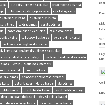
pas
kaina
buto draudimas skaiciuokle
buto nuoma palanga
oje
butu nuoma palangoje vasarai
c ce kategorijos
Koki
c kategorijos kaina
c kategorijos kursai
Dide
sai vilniuje
ca draudimas
car draudimas
spr
kle
casco draudimo skaiciuokle
casko draudimas
gorijos kaina
ce kategorijos kursai
ce vairavimo kursai
Vand
gen
civilinės atsakomybės draudimas
civilines atsakomybes draudimas skaiciuokle
Gręž
civilinės atsakomybės sąlygos
civilinio draudimo skaiciuokle
Nuge
audimas
civilinis draudimas internetu
dimas skaiciuokle
cmr draudimas
a draudimas
compensa draudimas internetu
Geri
s kursai
dalios baldai
darbo baldai
darudimas
 baldai kaunas
dėvėti baldai kaune
deveti baldai utenoje
Nuo
deveti miegamojo baldai
dėvėti odiniai baldai
ai
dėvėti virtuvės baldai
deveti virtuviniai baldai