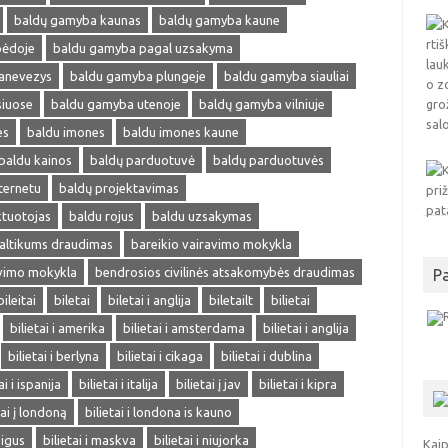
baldų gamyba kaunas
baldų gamyba kaune
pėdoje
baldu gamyba pagal uzsakyma
anevezys
baldu gamyba plungeje
baldu gamyba siauliai
siuose
baldu gamyba utenoje
baldų gamyba vilniuje
es
baldu imones
baldu imones kaune
baldu kainos
baldų parduotuvė
baldų parduotuvės
ternetu
baldų projektavimas
ktuotojas
baldu rojus
baldu uzsakymas
altikums draudimas
bareikio vairavimo mokykla
avimo mokykla
bendrosios civilinės atsakomybės draudimas
P
bileitai
biletai
biletai i anglija
biletailt
bilietai
bilietai i amerika
bilietai i amsterdama
bilietai i anglija
bilietai i berlyna
bilietai i cikaga
bilietai i dublina
ai i ispanija
bilietai i italija
bilietai į jav
bilietai i kipra
tai į londoną
bilietai i londona is kauno
pigus
bilietai i maskva
bilietai i niujorka
Kaip