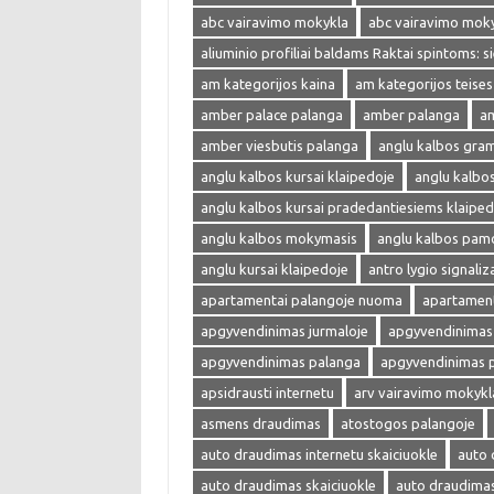
abc vairavimo mokykla
abc vairavimo mok
aliuminio profiliai baldams Raktai spintoms: s
am kategorijos kaina
am kategorijos teises
amber palace palanga
amber palanga
am
amber viesbutis palanga
anglu kalbos gra
anglu kalbos kursai klaipedoje
anglu kalbo
anglu kalbos kursai pradedantiesiems klaiped
anglu kalbos mokymasis
anglu kalbos pam
anglu kursai klaipedoje
antro lygio signaliza
apartamentai palangoje nuoma
apartament
apgyvendinimas jurmaloje
apgyvendinimas 
apgyvendinimas palanga
apgyvendinimas 
apsidrausti internetu
arv vairavimo mokykl
asmens draudimas
atostogos palangoje
auto draudimas internetu skaiciuokle
auto 
auto draudimas skaiciuokle
auto draudima