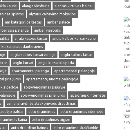
ykla kaune
alanga viesbutis
alantas virtuves baldai
ieninės spintos
alytaus vairavimo mokyklos
am kategorijos testas
amber palace
ber spa palanga
amber viesbutis
matika
anglu kalbos kursai
anglu kalbos kursai kaune
s kursai pradedantiesiems
oje
anglu kalbos kursai vilniuje
anglu kalbos laikai
okos
anglu kursai
anglu kursai klaipeda
cija
apartamentai palanga
apartamentai palangoje
ai prie juros
apartamentų nuoma palangoje
klaipedoje
apgyvendinimas pajuryje
palangoje
apgyvendinimas prie juros
apsidrausk internetu
a
asmens civilinės atsakomybės draudimas
audėjo baldai
auto draudimas
auto draudimas internetu
draudimas kaina
auto draudimas pigiau
s uk
auto draudimo kainos
auto draudimo skaičiuoklė