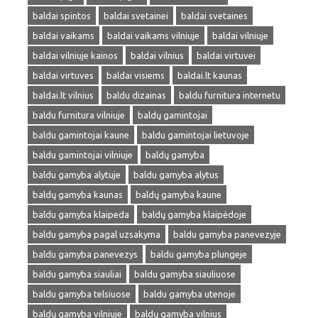
baldai spintos
baldai svetainei
baldai svetaines
baldai vaikams
baldai vaikams vilniuje
baldai vilniuje
baldai vilniuje kainos
baldai vilnius
baldai virtuvei
baldai virtuves
baldai visiems
baldai.lt kaunas
baldai.lt vilnius
baldu dizainas
baldu furnitura internetu
baldu furnitura vilniuje
baldų gamintojai
baldu gamintojai kaune
baldu gamintojai lietuvoje
baldu gamintojai vilniuje
baldų gamyba
baldu gamyba alytuje
baldu gamyba alytus
baldų gamyba kaunas
baldų gamyba kaune
baldu gamyba klaipeda
baldų gamyba klaipėdoje
baldu gamyba pagal uzsakyma
baldu gamyba panevezyje
baldu gamyba panevezys
baldu gamyba plungeje
baldu gamyba siauliai
baldu gamyba siauliuose
baldu gamyba telsiuose
baldu gamyba utenoje
baldų gamyba vilniuje
baldų gamyba vilnius