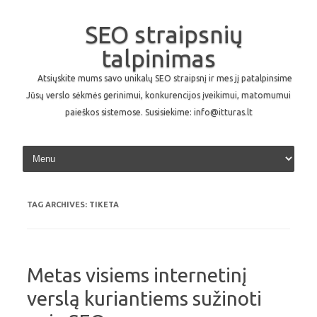
SEO straipsnių
talpinimas
Atsiųskite mums savo unikalų SEO straipsnį ir mes jį patalpinsime
Jūsų verslo sėkmės gerinimui, konkurencijos įveikimui, matomumui
paieškos sistemose. Susisiekime: info@itturas.lt
Skip to content
TAG ARCHIVES:
TIKETA
Metas visiems internetinį
verslą kuriantiems sužinoti