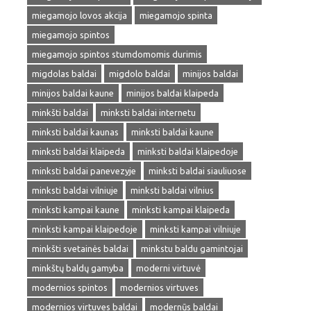
miegamojo lovos akcija
miegamojo spinta
miegamojo spintos
miegamojo spintos stumdomomis durimis
migdolas baldai
migdolo baldai
minijos baldai
minijos baldai kaune
minijos baldai klaipeda
minkšti baldai
minksti baldai internetu
minksti baldai kaunas
minksti baldai kaune
minksti baldai klaipeda
minksti baldai klaipedoje
minksti baldai panevezyje
minksti baldai siauliuose
minksti baldai vilniuje
minksti baldai vilnius
minksti kampai kaune
minksti kampai klaipeda
minksti kampai klaipedoje
minksti kampai vilniuje
minkšti svetainės baldai
minkstu baldu gamintojai
minkštų baldų gamyba
moderni virtuvė
modernios spintos
modernios virtuves
modernios virtuves baldai
modernūs baldai