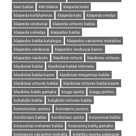
kieti baldai
kilti bilietai
klaipeda hotel
klaipeda karlshamnas
klaipeda kylis
klaipeda svedija
klaipeda viesbuciai
klaipėda virtuves baldai
klaipeda vokietija
klaipėdos baldai
klaipedos baldai katalogas
klaipedos vairavimo mokyklos
klaipedos viesbuciai
klaipedos viesbuciai kainos
klaipedos viesbutis
klasikinė virtuvė
klasikines virtuves
klasikiniai baldai
klasikiniai baldai internetu
klasikiniai baldai kaune
klasikiniai miegamojo baldai
klasikiniai virtuvės baldai
klasikiniai virtuves baldai kaune
klasikiniu baldu gamyba
knygu spinta
knygų spintos
kokybiški baldai
kokybiski virtuves baldai
komutacinės spintos
konvejerio juostos
koridoriaus baldai
koridoriaus spinta
korpusiniai baldai
korpusiniai svetaines baldai
korpusinių baldų gamyba
kostygovo vairavimo mokykla
kotedzu nuoma palangoje