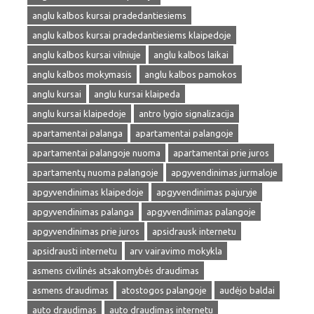
anglu kalbos kursai pradedantiesiems
anglu kalbos kursai pradedantiesiems klaipedoje
anglu kalbos kursai vilniuje
anglu kalbos laikai
anglu kalbos mokymasis
anglu kalbos pamokos
anglu kursai
anglu kursai klaipeda
anglu kursai klaipedoje
antro lygio signalizacija
apartamentai palanga
apartamentai palangoje
apartamentai palangoje nuoma
apartamentai prie juros
apartamentų nuoma palangoje
apgyvendinimas jurmaloje
apgyvendinimas klaipedoje
apgyvendinimas pajuryje
apgyvendinimas palanga
apgyvendinimas palangoje
apgyvendinimas prie juros
apsidrausk internetu
apsidrausti internetu
arv vairavimo mokykla
asmens civilinės atsakomybės draudimas
asmens draudimas
atostogos palangoje
audėjo baldai
auto draudimas
auto draudimas internetu