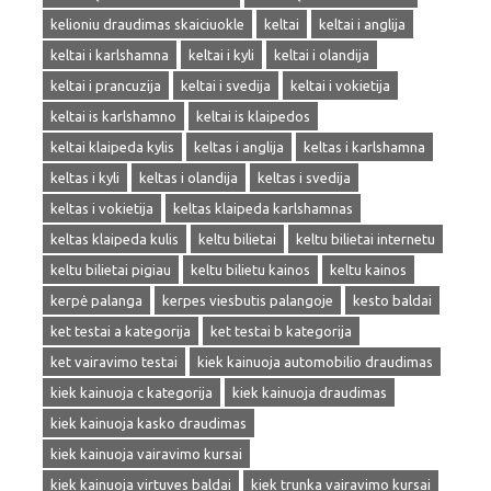
kelioniu draudimas skaiciuokle
keltai
keltai i anglija
keltai i karlshamna
keltai i kyli
keltai i olandija
keltai i prancuzija
keltai i svedija
keltai i vokietija
keltai is karlshamno
keltai is klaipedos
keltai klaipeda kylis
keltas i anglija
keltas i karlshamna
keltas i kyli
keltas i olandija
keltas i svedija
keltas i vokietija
keltas klaipeda karlshamnas
keltas klaipeda kulis
keltu bilietai
keltu bilietai internetu
keltu bilietai pigiau
keltu bilietu kainos
keltu kainos
kerpė palanga
kerpes viesbutis palangoje
kesto baldai
ket testai a kategorija
ket testai b kategorija
ket vairavimo testai
kiek kainuoja automobilio draudimas
kiek kainuoja c kategorija
kiek kainuoja draudimas
kiek kainuoja kasko draudimas
kiek kainuoja vairavimo kursai
kiek kainuoja virtuves baldai
kiek trunka vairavimo kursai