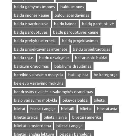
baldu gamybos imones
baldu imones
baldu imones kaune
baldu ispardavimas
baldu isparduotuve
baldu kainos
baldų parduotuvė
baldų parduotuvės
baldu parduotuves kaune
baldu prekyba internetu
baldų projektavimas
baldu projektavimas internete
baldu projektuotojas
baldu rojus
baldu uzsakymas
baltarusiski baldai
balticum draudimas
baltikums draudimas
bareikio vairavimo mokykla
batu spinta
be kategorija
belejevo vairavimo mokykla
bendrosios civilinės atsakomybės draudimas
bialo vairavimo mokykla
bikuvos baldai
bileitai
biletai
biletai i anglija
biletailt
bilietai
bilietai avia
bilietai greitai
bilietai i airija
bilietai i amerika
bilietai i amsterdama
bilietai i anglija
bilietai i anglija lektuvu
bilietai i barselona