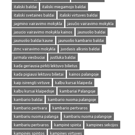
italiski baldai
italiski miegamojo baldai
italiski svetaines baldai
italiski virtuves baldai
jagmino vairavimo mokykla
jasučio vairavimo mokykla
jasucio vairavimo mokykla kainos
jaunuolio baldai
jaunuolio baldai kaune
jaunuolio kambario baldai
jtmc vairavimo mokykla
juodasis alksnis baldai
jurmala viesbuciai
justluka baldai
kada geriausia pirkti lektuvo bilietus
kada pigiausi lektuvu bilietai
kainos palangoje
kaip isirengti virtuve
kalbu kursai klaipeda
kalbu kursai klaipedoje
kambariai Palangoje
kambario baldai
kambario nuoma palangoje
kambario pertvara
kambario pertvaros
kambariu nuoma palanga
kambariu nuoma palangoje
kambariu pertvaros
kampinė spinta
kampines sekcijos
kampinės spintos
kampines virtuves