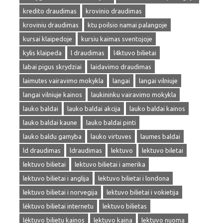
kredito draudimas
krovinio draudimas
kroviniu draudimas
ktu poilsio namai palangoje
kursai klaipedoje
kursiu kaimas sventojoje
kylis klaipeda
l draudimas
l4ktuvo bilietai
labai pigus skrydziai
laidavimo draudimas
laimutes vairavimo mokykla
langai
langai vilniuje
langai vilniuje kainos
laukininku vairavimo mokykla
lauko baldai
lauko baldai akcija
lauko baldai kainos
lauko baldai kaune
lauko baldai pinti
lauko baldu gamyba
lauko virtuves
laumes baldai
ld draudimas
ldraudimas
lektuvo
lektuvo biletai
lektuvo bilietai
lektuvo bilietai i amerika
lektuvo bilietai i anglija
lektuvo bilietai i londona
lektuvo bilietai i norvegija
lektuvo bilietai i vokietija
lėktuvo bilietai internetu
lektuvo bilietas
lėktuvo bilietu kainos
lektuvo kaina
lektuvo nuoma