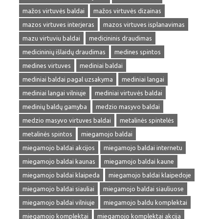
mažos virtuvės baldai
mažos virtuvės dizainas
mazos virtuves interjeras
mazos virtuves isplanavimas
mazu virtuviu baldai
medicininis draudimas
medicininių išlaidų draudimas
medines spintos
medines virtuves
mediniai baldai
mediniai baldai pagal uzsakyma
mediniai langai
mediniai langai vilniuje
mediniai virtuvės baldai
medinių baldų gamyba
medzio masyvo baldai
medzio masyvo virtuves baldai
metalinės spintelės
metalinės spintos
miegamojo baldai
miegamojo baldai akcijos
miegamojo baldai internetu
miegamojo baldai kaunas
miegamojo baldai kaune
miegamojo baldai klaipeda
miegamojo baldai klaipedoje
miegamojo baldai siauliai
miegamojo baldai siauliuose
miegamojo baldai vilniuje
miegamojo baldu komplektai
miegamojo komplektai
miegamojo komplektai akcija