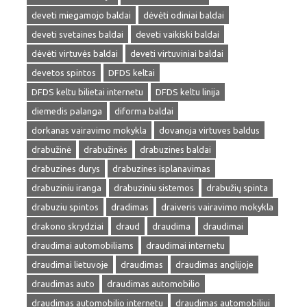
deveti miegamojo baldai
dėvėti odiniai baldai
deveti svetaines baldai
deveti vaikiski baldai
dėvėti virtuvės baldai
deveti virtuviniai baldai
devetos spintos
DFDS keltai
DFDS keltu bilietai internetu
DFDS keltu linija
diemedis palanga
diforma baldai
dorkanas vairavimo mokykla
dovanoja virtuves baldus
drabužinė
drabužinės
drabuzines baldai
drabuzines durys
drabuzines isplanavimas
drabuziniu iranga
drabuziniu sistemos
drabužių spinta
drabuziu spintos
dradimas
draiveris vairavimo mokykla
drakono skrydziai
draud
draudima
draudimai
draudimai automobiliams
draudimai internetu
draudimai lietuvoje
draudimas
draudimas anglijoje
draudimas auto
draudimas automobilio
draudimas automobilio internetu
draudimas automobiliui