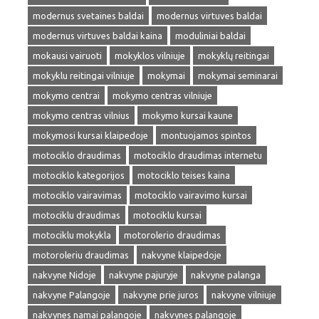
modernus svetaines baldai
modernus virtuves baldai
modernus virtuves baldai kaina
moduliniai baldai
mokausi vairuoti
mokyklos vilniuje
mokyklų reitingai
mokyklu reitingai vilniuje
mokymai
mokymai seminarai
mokymo centrai
mokymo centras vilniuje
mokymo centras vilnius
mokymo kursai kaune
mokymosi kursai klaipedoje
montuojamos spintos
motociklo draudimas
motociklo draudimas internetu
motociklo kategorijos
motociklo teises kaina
motociklo vairavimas
motociklo vairavimo kursai
motociklu draudimas
motociklu kursai
motociklu mokykla
motorolerio draudimas
motoroleriu draudimas
nakvyne klaipedoje
nakvyne Nidoje
nakvyne pajuryje
nakvyne palanga
nakvyne Palangoje
nakvyne prie juros
nakvyne vilniuje
nakvynes namai palangoje
nakvynes palangoje