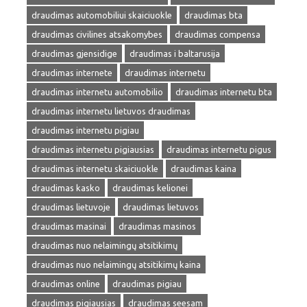
draudimas automobiliui skaiciuokle
draudimas bta
draudimas civilines atsakomybes
draudimas compensa
draudimas gjensidige
draudimas i baltarusija
draudimas internete
draudimas internetu
draudimas internetu automobilio
draudimas internetu bta
draudimas internetu lietuvos draudimas
draudimas internetu pigiau
draudimas internetu pigiausias
draudimas internetu pigus
draudimas internetu skaiciuokle
draudimas kaina
draudimas kasko
draudimas kelionei
draudimas lietuvoje
draudimas lietuvos
draudimas masinai
draudimas masinos
draudimas nuo nelaimingų atsitikimų
draudimas nuo nelaimingų atsitikimų kaina
draudimas online
draudimas pigiau
draudimas pigiausias
draudimas seesam