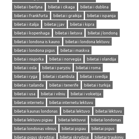
bilietai i berlyna
bilietai i cikaga
bilietai i dublina
bilietai i frankfurta
bilietai i graikija
bilietai i ispanija
bilietai i italija
bilietai į jav
bilietai i kipra
bilietai i kopenhaga
bilietai i lietuva
bilietai į londoną
bilietai i londona is kauno
bilietai i londona lektuvu
bilietai i londona pigus
bilietai i maskva
bilietai i niujorka
bilietai i norvegija
bilietai i olandija
bilietai i osla
bilietai i paryziu
bilietai i roma
bilietai i ryga
bilietai i stambula
bilietai i svedija
bilietai i tailanda
bilietai i tenerife
bilietai i turkija
bilietai i usa
bilietai i vilniu
bilietai i vokietija
bilietai internetu
bilietai internetu lektuvu
bilietai kaunas londonas
bilietai lektuvo
bilietai lėktuvu
bilietai lektuvu pigiau
bilietai lektuvui
bilietai londonas
bilietai londonas vilnius
bilietai pigiau
bilietai pigus
bilietai pigus skrydziai
bilietai skrydziai
bilietai traukiniu