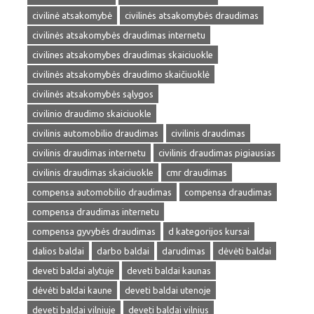
civilinė atsakomybė
civilinės atsakomybės draudimas
civilinės atsakomybės draudimas internetu
civilines atsakomybes draudimas skaiciuokle
civilinės atsakomybės draudimo skaičiuoklė
civilinės atsakomybės sąlygos
civilinio draudimo skaiciuokle
civilinis automobilio draudimas
civilinis draudimas
civilinis draudimas internetu
civilinis draudimas pigiausias
civilinis draudimas skaiciuokle
cmr draudimas
compensa automobilio draudimas
compensa draudimas
compensa draudimas internetu
compensa gyvybės draudimas
d kategorijos kursai
dalios baldai
darbo baldai
darudimas
dėvėti baldai
deveti baldai alytuje
deveti baldai kaunas
dėvėti baldai kaune
deveti baldai utenoje
deveti baldai vilniuje
deveti baldai vilnius