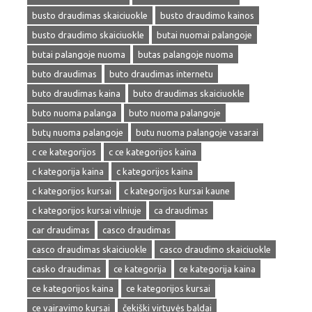
busto draudimas skaiciuokle
busto draudimo kainos
busto draudimo skaiciuokle
butai nuomai palangoje
butai palangoje nuoma
butas palangoje nuoma
buto draudimas
buto draudimas internetu
buto draudimas kaina
buto draudimas skaiciuokle
buto nuoma palanga
buto nuoma palangoje
butų nuoma palangoje
butu nuoma palangoje vasarai
c ce kategorijos
c ce kategorijos kaina
c kategorija kaina
c kategorijos kaina
c kategorijos kursai
c kategorijos kursai kaune
c kategorijos kursai vilniuje
ca draudimas
car draudimas
casco draudimas
casco draudimas skaiciuokle
casco draudimo skaiciuokle
casko draudimas
ce kategorija
ce kategorija kaina
ce kategorijos kaina
ce kategorijos kursai
ce vairavimo kursai
čekiški virtuvės baldai