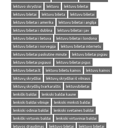
lektuvo skrydziai
lektuvu
lektuvu bileitai
lektuvu biletai
lektuvu bilieta
lektuvu bilietai
lektuvu bilietai i amerika
lektuvu bilietai i anglija
lektuvu bilietai i dublina
lektuvu bilietai i jav
lektuvu bilietai i lietuva
lektuvu bilietai i londona
lektuvu bilietai i norvegija
lektuvu bilietai internetu
lektuvu bilietai paskutine minute
lektuvu bilietai pigiau
lektuvu bilietai pigiausi
lektuvu bilietai pigus
lektuvu bilietai.lt
lektuvu bilietu kainos
lektuvu kainos
lėktuvų skrydžiai
lėktuvų skrydžiai iš vilniaus
lėktuvų skrydžių tvarkaraštis
lektuvubilietai
lenkiški baldai
lenkiski baldai kaune
lenkiski baldai vilniuje
lenkiski minksti baldai
lenkiski odiniai baldai
lenkiski svetaines baldai
lenkiški virtuvės baldai
lenkiski virtuviniai baldai
letuvos draudimas
liektuvo biletai
liektuvo bilietai