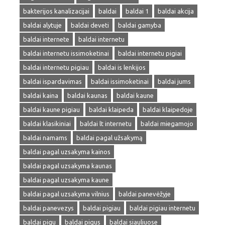
bakterijos kanalizacijai
baldai
baldai 1
baldai akcija
baldai alytuje
baldai deveti
baldai gamyba
baldai internete
baldai internetu
baldai internetu issimoketinai
baldai internetu pigiai
baldai internetu pigiau
baldai is lenkijos
baldai ispardavimas
baldai issimoketinai
baldai jums
baldai kaina
baldai kaunas
baldai kaune
baldai kaune pigiau
baldai klaipeda
baldai klaipedoje
baldai klasikiniai
baldai lt internetu
baldai miegamojo
baldai namams
baldai pagal užsakymą
baldai pagal uzsakyma kainos
baldai pagal uzsakyma kaunas
baldai pagal uzsakyma kaune
baldai pagal uzsakyma vilnius
baldai panevėžyje
baldai panevezys
baldai pigiau
baldai pigiau internetu
baldai pigu
baldai pigus
baldai siauliuose