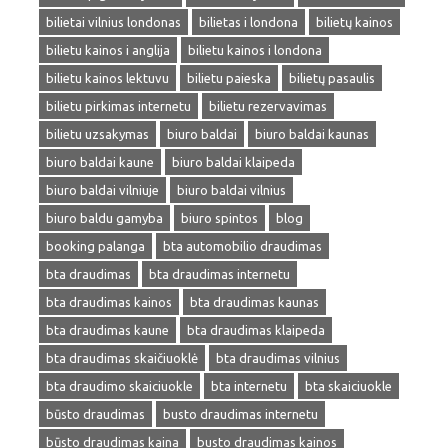
bilietai vilnius londonas
bilietas i londona
bilietų kainos
bilietu kainos i anglija
bilietu kainos i londona
bilietu kainos lektuvu
bilietu paieska
bilietų pasaulis
bilietu pirkimas internetu
bilietu rezervavimas
bilietu uzsakymas
biuro baldai
biuro baldai kaunas
biuro baldai kaune
biuro baldai klaipeda
biuro baldai vilniuje
biuro baldai vilnius
biuro baldu gamyba
biuro spintos
blog
booking palanga
bta automobilio draudimas
bta draudimas
bta draudimas internetu
bta draudimas kainos
bta draudimas kaunas
bta draudimas kaune
bta draudimas klaipeda
bta draudimas skaičiuoklė
bta draudimas vilnius
bta draudimo skaiciuokle
bta internetu
bta skaiciuokle
būsto draudimas
busto draudimas internetu
būsto draudimas kaina
busto draudimas kainos