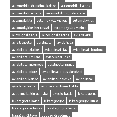
automobiliu draudimu kainos
automobilių kainos
automobiliu nuoma
automobiliu signalizacijos
automokykla
automokykla vilniuje
automokyklos
automokyklos ket testai
automokyklos vilniuje
autosignalizacija
autosignalizacijos
avia bilietai
avia.lt bilietai
aviabiletai
aviabilietai
aviabilietai akcijos
aviabilietai i jav
aviabilietai i londona
aviabilietai i milana
aviabilietai i osla
aviabilietai internetu
aviabilietai pigiau
aviabilietai pigus
aviabilietai pigus skrydziai
aviabilietu kainos
aviabilietu paieska
aviobilietai
ąžuoliniai baldai
azuoliniai virtuves baldai
azuoliniu baldu gamyba
azuolo baldai
b kategorija
b kategorija kaina
b kategorijos
b kategorijos kursai
b kategorijos teises
b kategorijos testai
bagažas lėktuve
bagazo draudimas