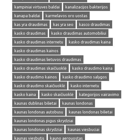
kampiniai virtuves baldai
kanalizacijos bakterijos
kanapa baldai
karmelavos oro uostas
kas yra draudimas
kas yra seo
kasco draudimas
kasko draudimas
kasko draudimas automobiliui
kasko draudimas internetu
kasko draudimas kaina
kasko draudimas kainos
kasko draudimas lietuvos draudimas
kasko draudimas skaičiuoklė
kasko draudimo kaina
kasko draudimo kainos
kasko draudimo salygos
kasko draudimo skaičiuoklė
kasko internetu
kasko kaina
kasko skaičiuoklė
kategorijos vairavimo
kaunas dublinas bilietai
kaunas londonas
kaunas londonas autobusu
kaunas londonas bilietai
kaunas londonas pigus skrydziai
kaunas londonas skrydziai
kaunas viesbuciai
kaunas viesbutis
kauno aerouostas