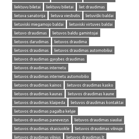
liektuvu biletai
liektuvu bilietai
liet draudimas
lietuva sanatorija
lietuva viesbutis
lietuviški baldai
lietuviski miegamojo baldai
lietuviski virtuves baldai
lietuvo draudimas
lietuvos baldu gamintojai
lietuvos darudimas
lietuvos draudima
lietuvos draudimas
lietuvos draudimas automobiliui
lietuvos draudimas gyvybes draudimas
lietuvos draudimas internetu
lietuvos draudimas internetu automobilio
lietuvos draudimas kainos
lietuvos draudimas kasko
lietuvos draudimas kaunas
lietuvos draudimas kaune
lietuvos draudimas klaipeda
lietuvos draudimas kontaktai
lietuvos draudimas pagalba kelyje
lietuvos draudimas panevezys
lietuvos draudimas siauliai
lietuvos draudimas skaiciuokle
lietuvos draudimas vilniuje
lietuvos draudimas vilnius
lietuvos draudimas.lt