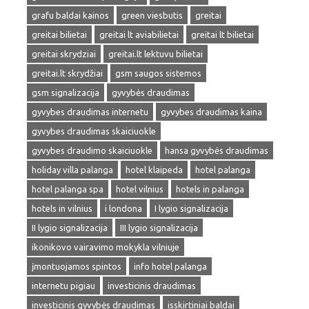
grafu baldai kainos
green viesbutis
greitai
greitai bilietai
greitai lt aviabilietai
greitai lt bilietai
greitai skrydziai
greitai.lt lektuvu bilietai
greitai.lt skrydžiai
gsm saugos sistemos
gsm signalizacija
gyvybės draudimas
gyvybes draudimas internetu
gyvybes draudimas kaina
gyvybes draudimas skaiciuokle
gyvybes draudimo skaiciuokle
hansa gyvybės draudimas
holiday villa palanga
hotel klaipeda
hotel palanga
hotel palanga spa
hotel vilnius
hotels in palanga
hotels in vilnius
i londona
I lygio signalizacija
II lygio signalizacija
III lygio signalizacija
ikonikovo vairavimo mokykla vilniuje
įmontuojamos spintos
info hotel palanga
internetu pigiau
investicinis draudimas
investicinis gyvybės draudimas
isskirtiniai baldai