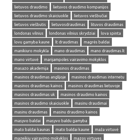
lietuvos draudimo
lietuvos draudimo kompanijos
lietuvos draudimo skaiciuokle
lietuvos viešbučiai
lietuvos viešbutis
lietuvosdraudimas
lituvos draudimas
londonas vilnius
londonas vilnius skrydziai
lova spinta
lovu gamyba kaune
lt draudimas
magrės baldai
manikiuro mokykla
mano draudimas
mano draudimas.lt
mano virtuvė
marijampoles vairavimo mokyklos
masazo akademija
masinos draudimas
masinos draudimas anglijoje
masinos draudimas internetu
masinos draudimas kainos
masinos draudimas lietuvoje
masinos draudimas uk
masinos draudimo kainos
masinos draudimo skaiciuokle
masinu draudimai
masinu draudimas
masinu draudimo kainos
masyvo baldai
masyvo baldu gamyba
mato baldai kaunas
mato baldai kaune
maža virtuvė
mazeikiu vairavimo mokyklos
mazos virtuves