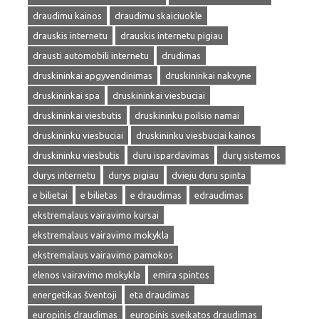
draudimu kainos
draudimu skaiciuokle
drauskis internetu
drauskis internetu pigiau
drausti automobili internetu
drudimas
druskininkai apgyvendinimas
druskininkai nakvyne
druskininkai spa
druskininkai viesbuciai
druskininkai viesbutis
druskininku poilsio namai
druskininku viesbuciai
druskininku viesbuciai kainos
druskininku viesbutis
duru ispardavimas
durų sistemos
durys internetu
durys pigiau
dvieju duru spinta
e bilietai
e bilietas
e draudimas
edraudimas
ekstremalaus vairavimo kursai
ekstremalaus vairavimo mokykla
ekstremalaus vairavimo pamokos
elenos vairavimo mokykla
emira spintos
energetikas šventoji
eta draudimas
europinis draudimas
europinis sveikatos draudimas