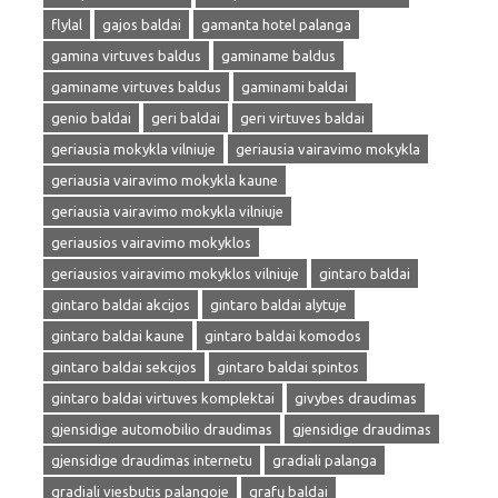
flylal
gajos baldai
gamanta hotel palanga
gamina virtuves baldus
gaminame baldus
gaminame virtuves baldus
gaminami baldai
genio baldai
geri baldai
geri virtuves baldai
geriausia mokykla vilniuje
geriausia vairavimo mokykla
geriausia vairavimo mokykla kaune
geriausia vairavimo mokykla vilniuje
geriausios vairavimo mokyklos
geriausios vairavimo mokyklos vilniuje
gintaro baldai
gintaro baldai akcijos
gintaro baldai alytuje
gintaro baldai kaune
gintaro baldai komodos
gintaro baldai sekcijos
gintaro baldai spintos
gintaro baldai virtuves komplektai
givybes draudimas
gjensidige automobilio draudimas
gjensidige draudimas
gjensidige draudimas internetu
gradiali palanga
gradiali viesbutis palangoje
grafų baldai