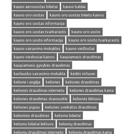
kauno aerouostas bilietai
kauno baldai
kauno oro uostas
kauno oro uostas bilietu kainos
kauno oro uostas informacija
kauno oro uostas tvarkarastis
kauno oro uosto
kauno oro uosto informacija
kauno oro uosto tvarkarastis
kauno vairavimo mokyklos
kauno viešbučiai
kauno viesbuciai kainos
kaupiamasis draudimas
kaupiamasis gyvybės draudimas
kazlausko vairavimo mokykla
kėdės virtuvei
kelione i anglija
keliones
kelionės draudimas
kelionės draudimas internetu
keliones draudimas kaina
keliones draudimas skaiciuokle
kelionės lėktuvu
keliones pigiau
keliones sveikatos draudimas
kelioninis draudimas
kelioniu bilietai
kelioniu bilietai lektuvu
kelionių draudimas
kelionių draudimas internetu
kelionių draudimas kaina