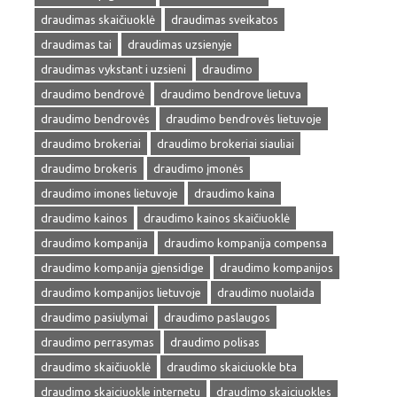
draudimas skaičiuoklė
draudimas sveikatos
draudimas tai
draudimas uzsienyje
draudimas vykstant i uzsieni
draudimo
draudimo bendrovė
draudimo bendrove lietuva
draudimo bendrovės
draudimo bendrovės lietuvoje
draudimo brokeriai
draudimo brokeriai siauliai
draudimo brokeris
draudimo įmonės
draudimo imones lietuvoje
draudimo kaina
draudimo kainos
draudimo kainos skaičiuoklė
draudimo kompanija
draudimo kompanija compensa
draudimo kompanija gjensidige
draudimo kompanijos
draudimo kompanijos lietuvoje
draudimo nuolaida
draudimo pasiulymai
draudimo paslaugos
draudimo perrasymas
draudimo polisas
draudimo skaičiuoklė
draudimo skaiciuokle bta
draudimo skaiciuokle internetu
draudimo skaiciuokles