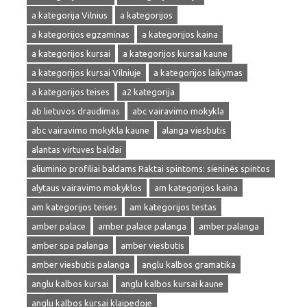
a kategorija Vilnius
a kategorijos
a kategorijos egzaminas
a kategorijos kaina
a kategorijos kursai
a kategorijos kursai kaune
a kategorijos kursai Vilniuje
a kategorijos laikymas
a kategorijos teises
a2 kategorija
ab lietuvos draudimas
abc vairavimo mokykla
abc vairavimo mokykla kaune
alanga viesbutis
alantas virtuves baldai
aliuminio profiliai baldams Raktai spintoms: sieninės spintos
alytaus vairavimo mokyklos
am kategorijos kaina
am kategorijos teises
am kategorijos testas
amber palace
amber palace palanga
amber palanga
amber spa palanga
amber viesbutis
amber viesbutis palanga
anglu kalbos gramatika
anglu kalbos kursai
anglu kalbos kursai kaune
anglu kalbos kursai klaipedoje