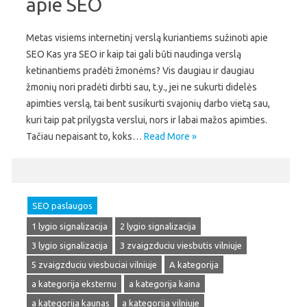
apie SEO
Metas visiems internetinį verslą kuriantiems sužinoti apie
SEO Kas yra SEO ir kaip tai gali būti naudinga verslą
ketinantiems pradėti žmonėms? Vis daugiau ir daugiau
žmonių nori pradėti dirbti sau, t.y., jei ne sukurti didelės
apimties verslą, tai bent susikurti svajonių darbo vietą sau,
kuri taip pat prilygsta verslui, nors ir labai mažos apimties.
Tačiau nepaisant to, koks…
Read More »
SEO paslaugos
1 lygio signalizacija
2 lygio signalizacija
3 lygio signalizacija
3 zvaigzduciu viesbutis vilniuje
5 zvaigzduciu viesbuciai vilniuje
A kategorija
a kategorija eksternu
a kategorija kaina
a kategorija kaunas
a kategorija vilniuje