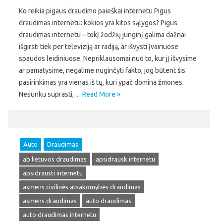
Ko reikia pigaus draudimo paieškai internetu Pigus
draudimas internetu: kokios yra kitos sąlygos? Pigus
draudimas internetu – tokį žodžių junginį galima dažnai
išgirsti tiek per televiziją ar radiją, ar išvysti įvairiuose
spaudos leidiniuose. Nepriklausomai nuo to, kur jį išvysime
ar pamatysime, negalime nuginčyti fakto, jog būtent šis
pasirinkimas yra vienas iš tų, kuri ypač domina žmones.
Nesunku suprasti,…
Read More »
Auto
Draudimas
ab lietuvos draudimas
apsidrausk internetu
apsidrausti internetu
asmens civilinės atsakomybės draudimas
asmens draudimas
auto draudimas
auto draudimas internetu