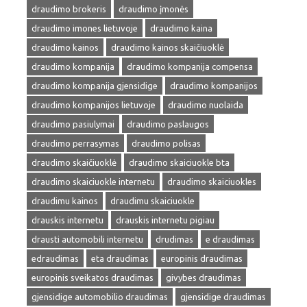
draudimo brokeris
draudimo įmonės
draudimo imones lietuvoje
draudimo kaina
draudimo kainos
draudimo kainos skaičiuoklė
draudimo kompanija
draudimo kompanija compensa
draudimo kompanija gjensidige
draudimo kompanijos
draudimo kompanijos lietuvoje
draudimo nuolaida
draudimo pasiulymai
draudimo paslaugos
draudimo perrasymas
draudimo polisas
draudimo skaičiuoklė
draudimo skaiciuokle bta
draudimo skaiciuokle internetu
draudimo skaiciuokles
draudimu kainos
draudimu skaiciuokle
drauskis internetu
drauskis internetu pigiau
drausti automobili internetu
drudimas
e draudimas
edraudimas
eta draudimas
europinis draudimas
europinis sveikatos draudimas
givybes draudimas
gjensidige automobilio draudimas
gjensidige draudimas