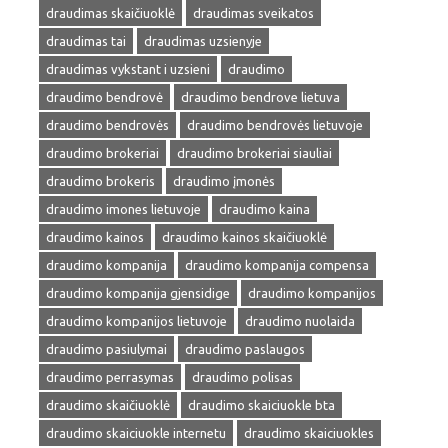
draudimas skaičiuoklė
draudimas sveikatos
draudimas tai
draudimas uzsienyje
draudimas vykstant i uzsieni
draudimo
draudimo bendrovė
draudimo bendrove lietuva
draudimo bendrovės
draudimo bendrovės lietuvoje
draudimo brokeriai
draudimo brokeriai siauliai
draudimo brokeris
draudimo įmonės
draudimo imones lietuvoje
draudimo kaina
draudimo kainos
draudimo kainos skaičiuoklė
draudimo kompanija
draudimo kompanija compensa
draudimo kompanija gjensidige
draudimo kompanijos
draudimo kompanijos lietuvoje
draudimo nuolaida
draudimo pasiulymai
draudimo paslaugos
draudimo perrasymas
draudimo polisas
draudimo skaičiuoklė
draudimo skaiciuokle bta
draudimo skaiciuokle internetu
draudimo skaiciuokles