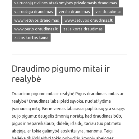
vairuotojų civilinės atsakomybės privalomasis draudimas
vairuotoju draudimas
verslo draudimas
visi draudimai
www.lietuvos draudimas
www.lietuvos draudimas.lt
www.perlo draudimas.lt
zalia korta draudimas
zalios kortos kaina
Draudimo pigumo mitai ir
realybė
Draudimo pigumo mitai ir realybė Pigus draudimas: mitas ar
realybė? Draudimas labai plati sąvoka, nuolat lydima
įvairiausių mitų. Bene vienas labiausiai paplitusių yra susijęs
su jo pigumu: daugelis žmonių norėtų, kad draudimas būtų
pigus ir nepareikalautų didelių išlaidų, tačiau tuo pat metu
abejoja, ar tokia galimybė apskritai yra įmanoma. Taigi,
belieka tik išsklaidyti tokio pobūdžio žmonių abejones,