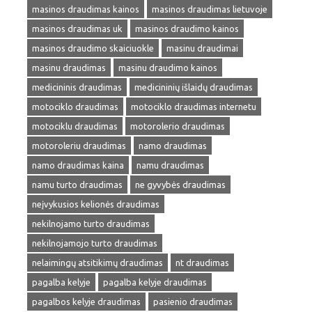
masinos draudimas kainos
masinos draudimas lietuvoje
masinos draudimas uk
masinos draudimo kainos
masinos draudimo skaiciuokle
masinu draudimai
masinu draudimas
masinu draudimo kainos
medicininis draudimas
medicininių išlaidų draudimas
motociklo draudimas
motociklo draudimas internetu
motociklu draudimas
motorolerio draudimas
motoroleriu draudimas
namo draudimas
namo draudimas kaina
namu draudimas
namu turto draudimas
ne gyvybės draudimas
neįvykusios kelionės draudimas
nekilnojamo turto draudimas
nekilnojamojo turto draudimas
nelaimingų atsitikimų draudimas
nt draudimas
pagalba kelyje
pagalba kelyje draudimas
pagalbos kelyje draudimas
pasienio draudimas