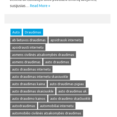
susijusias…
Read More »
Auto
Draudimas
ab lietuvos draudimas
apsidrausk internetu
apsidrausti internetu
asmens civilinės atsakomybės draudimas
asmens draudimas
auto draudimas
auto draudimas internetu
auto draudimas internetu skaiciuokle
auto draudimas kaina
auto draudimas pigiau
auto draudimas skaiciuokle
auto draudimas uk
auto draudimo kainos
auto draudimo skaičiuoklė
autodraudimas
automobiliai internetu
automobilio civilinės atsakomybės draudimas