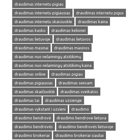
draudimas internetu pigiau
draudimas internetu pigiausias
draudimas internetu pigus
draudimas internetu skaiciuokle
draudimas kaina
draudimas kasko
draudimas kelionei
draudimas lietuvoje
draudimas lietuvos
draudimas masinai
draudimas masinos
draudimas nuo nelaimingų atsitikimų
draudimas nuo nelaimingų atsitikimų kaina
draudimas online
draudimas pigiau
draudimas pigiausias
draudimas seesam
draudimas skaičiuoklė
draudimas sveikatos
draudimas tai
draudimas uzsienyje
draudimas vykstant i uzsieni
draudimo
draudimo bendrovė
draudimo bendrove lietuva
draudimo bendrovės
draudimo bendrovės lietuvoje
draudimo brokeriai
draudimo brokeriai siauliai