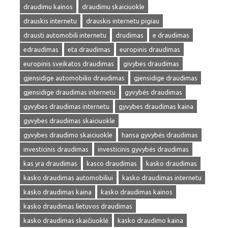
draudimu kainos
draudimu skaiciuokle
drauskis internetu
drauskis internetu pigiau
drausti automobili internetu
drudimas
e draudimas
edraudimas
eta draudimas
europinis draudimas
europinis sveikatos draudimas
givybes draudimas
gjensidige automobilio draudimas
gjensidige draudimas
gjensidige draudimas internetu
gyvybės draudimas
gyvybes draudimas internetu
gyvybes draudimas kaina
gyvybes draudimas skaiciuokle
gyvybes draudimo skaiciuokle
hansa gyvybės draudimas
investicinis draudimas
investicinis gyvybės draudimas
kas yra draudimas
kasco draudimas
kasko draudimas
kasko draudimas automobiliui
kasko draudimas internetu
kasko draudimas kaina
kasko draudimas kainos
kasko draudimas lietuvos draudimas
kasko draudimas skaičiuoklė
kasko draudimo kaina