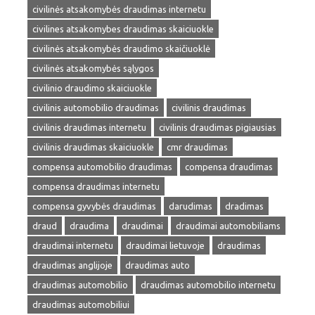
civilinės atsakomybės draudimas internetu
civilines atsakomybes draudimas skaiciuokle
civilinės atsakomybės draudimo skaičiuoklė
civilinės atsakomybės sąlygos
civilinio draudimo skaiciuokle
civilinis automobilio draudimas
civilinis draudimas
civilinis draudimas internetu
civilinis draudimas pigiausias
civilinis draudimas skaiciuokle
cmr draudimas
compensa automobilio draudimas
compensa draudimas
compensa draudimas internetu
compensa gyvybės draudimas
darudimas
dradimas
draud
draudima
draudimai
draudimai automobiliams
draudimai internetu
draudimai lietuvoje
draudimas
draudimas anglijoje
draudimas auto
draudimas automobilio
draudimas automobilio internetu
draudimas automobiliui