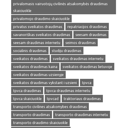
privalomasis vairuotojų civilinės atsakomybės draudimas
skaiciuokle
privalomojo draudimo skaiciuokle
privatus sveikatos draudimas
repatriacijos draudimas
savanoriškas sveikatos draudimas
seesam draudimas
seesam draudimas internetu
seimos draudimas
socialinis draudimas
studiju draudimas
sveikatos draudimas
sveikatos draudimas internetu
sveikatos draudimas kaina
sveikatos draudimas lietuvoje
sveikatos draudimas uzsienyje
sveikatos draudimas vykstant i uzsieni
tpvca
tpvca draudimas
tpvca draudimas internetu
tpvca skaiciuokle
tpvcad
traktoriaus draudimas
transporto civilines atsakomybes draudimas
transporto draudimas
transporto draudimas internetu
transporto draudimo skaiciuokle