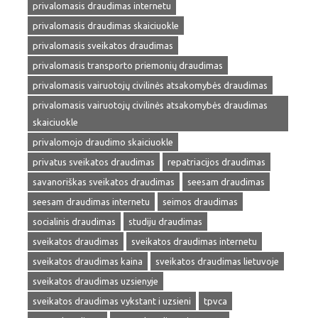
privalomasis draudimas internetu
privalomasis draudimas skaiciuokle
privalomasis sveikatos draudimas
privalomasis transporto priemonių draudimas
privalomasis vairuotojų civilinės atsakomybės draudimas
privalomasis vairuotojų civilinės atsakomybės draudimas
skaiciuokle
privalomojo draudimo skaiciuokle
privatus sveikatos draudimas
repatriacijos draudimas
savanoriškas sveikatos draudimas
seesam draudimas
seesam draudimas internetu
seimos draudimas
socialinis draudimas
studiju draudimas
sveikatos draudimas
sveikatos draudimas internetu
sveikatos draudimas kaina
sveikatos draudimas lietuvoje
sveikatos draudimas uzsienyje
sveikatos draudimas vykstant i uzsieni
tpvca