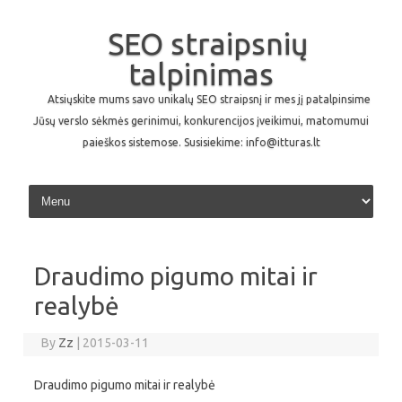
SEO straipsnių
talpinimas
Atsiųskite mums savo unikalų SEO straipsnį ir mes jį patalpinsime
Jūsų verslo sėkmės gerinimui, konkurencijos įveikimui, matomumui
paieškos sistemose. Susisiekime: info@itturas.lt
Skip to content
Draudimo pigumo mitai ir
realybė
By
Zz
|
2015-03-11
Draudimo pigumo mitai ir realybė