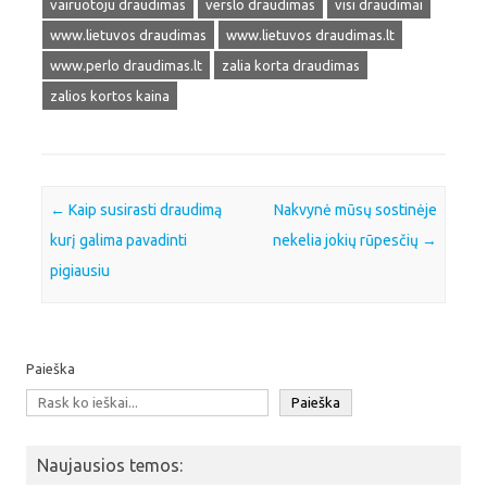
vairuotoju draudimas
verslo draudimas
visi draudimai
www.lietuvos draudimas
www.lietuvos draudimas.lt
www.perlo draudimas.lt
zalia korta draudimas
zalios kortos kaina
Post navigation
←
Kaip susirasti draudimą
Nakvynė mūsų sostinėje
kurį galima pavadinti
nekelia jokių rūpesčių
→
pigiausiu
Paieška
Paieška
Naujausios temos: