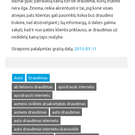
dažnai ypač patrauklią kainą turi tie draudimai, kurių trukmė
nėra ilga. Žinoma, reikia akcentuoti ir tai, jog kone visais
atvejais pats klientas gali pasirinkti, kokia bus draudimo
trukmė, tad atsižvelgiant į šią informaciją, iš dalies galima
sakyti, kad ir nuo paties kliento priklauso, ar draudimas už
nedidelę kainą taps realybe.
Straipsnis patalpintas gražią datą:
2015-03-11
Auto
Draudimas
ab lietuvos draudimas
apsidrausk internetu
apsidrausti internetu
asmens civilinės atsakomybės draudimas
asmens draudimas
auto draudimas
auto draudimas internetu
auto draudimas internetu skaiciuokle