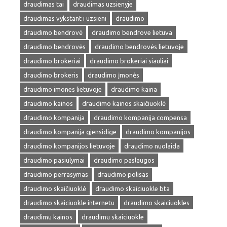
draudimas tai
draudimas uzsienyje
draudimas vykstant i uzsieni
draudimo
draudimo bendrovė
draudimo bendrove lietuva
draudimo bendrovės
draudimo bendrovės lietuvoje
draudimo brokeriai
draudimo brokeriai siauliai
draudimo brokeris
draudimo įmonės
draudimo imones lietuvoje
draudimo kaina
draudimo kainos
draudimo kainos skaičiuoklė
draudimo kompanija
draudimo kompanija compensa
draudimo kompanija gjensidige
draudimo kompanijos
draudimo kompanijos lietuvoje
draudimo nuolaida
draudimo pasiulymai
draudimo paslaugos
draudimo perrasymas
draudimo polisas
draudimo skaičiuoklė
draudimo skaiciuokle bta
draudimo skaiciuokle internetu
draudimo skaiciuokles
draudimu kainos
draudimu skaiciuokle