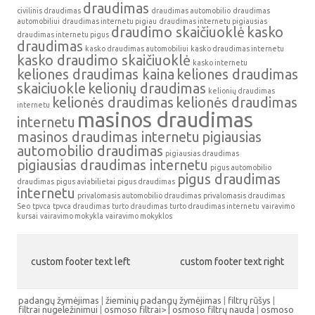
draudimas
civilinis draudimas
draudimas automobilio
draudimas
automobiliui
draudimas internetu pigiau
draudimas internetu pigiausias
draudimo skaičiuoklė
kasko
draudimas internetu pigus
draudimas
kasko draudimas automobiliui
kasko draudimas internetu
kasko draudimo skaičiuoklė
kasko internetu
keliones draudimas kaina
keliones draudimas
skaiciuokle
kelionių draudimas
kelionių draudimas
kelionės draudimas
kelionės draudimas
internetu
masinos draudimas
internetu
masinos draudimas internetu
pigiausias
automobilio draudimas
pigiausias draudimas
pigiausias draudimas internetu
pigus automobilio
pigus draudimas
draudimas
pigus aviabilietai
pigus draudimas
internetu
privalomasis automobilio draudimas
privalomasis draudimas
Seo
tpvca
tpvca draudimas
turto draudimas
turto draudimas internetu
vairavimo
kursai
vairavimo mokykla
vairavimo mokyklos
custom footer text left
custom footer text right
padangų žymėjimas
|
žieminių padangų žymėjimas
|
filtrų rūšys
|
filtrai nugeležinimui
|
osmoso filtrai> |
osmoso filtrų nauda
|
osmoso