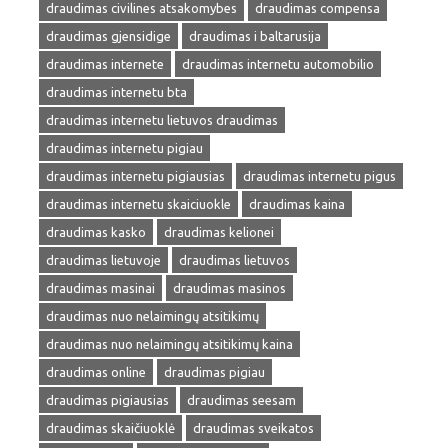
draudimas civilines atsakomybes
draudimas compensa
draudimas gjensidige
draudimas i baltarusija
draudimas internete
draudimas internetu automobilio
draudimas internetu bta
draudimas internetu lietuvos draudimas
draudimas internetu pigiau
draudimas internetu pigiausias
draudimas internetu pigus
draudimas internetu skaiciuokle
draudimas kaina
draudimas kasko
draudimas kelionei
draudimas lietuvoje
draudimas lietuvos
draudimas masinai
draudimas masinos
draudimas nuo nelaimingų atsitikimų
draudimas nuo nelaimingų atsitikimų kaina
draudimas online
draudimas pigiau
draudimas pigiausias
draudimas seesam
draudimas skaičiuoklė
draudimas sveikatos