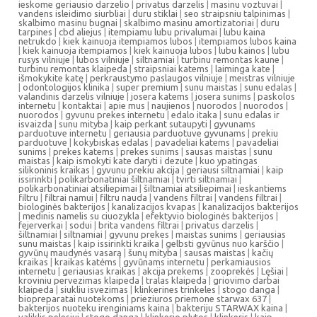
ieskome geriausio darzelio
|
privatus darzelis
|
masinu voztuvai
|
vandens isleidimo siurbliai
|
duru stiklai
|
seo straipsniu talpinimas
|
skalbimo masinu bugnai
|
skalbimo masinu amortizatoriai
|
duru
tarpines
|
cbd aliejus
|
itempiamu lubu privalumai
|
lubu kaina
netrukdo
|
kiek kainuoja itempiamos lubos
|
itempiamos lubos kaina
|
kiek kainuoja itempiamos
|
kiek kainuoja lubos
|
lubu kainos
|
lubu
rusys vilniuje
|
lubos vilniuje
|
siltnamiai
|
turbinu remontas kaune
|
turbinu remontas klaipeda
|
straipsniai katems
|
laiminga kate
|
išmokykite katę
|
perkraustymo paslaugos vilniuje
|
meistras vilniuje
|
odontologijos klinika
|
super premium
|
sunu maistas
|
sunu edalas
|
valandinis darzelis vilniuje
|
josera katems
|
josera sunims
|
paskolos
internetu
|
kontaktai
|
apie mus
|
naujienos
|
nuorodos
|
nuorodos
|
nuorodos
|
gyvunu prekes internetu
|
edalo itaka
|
sunu edalas ir
isvaizda
|
sunu mityba
|
kaip perkant sutaupyti
|
gyvunams
parduotuve internetu
|
geriausia parduotuve gyvunams
|
prekiu
parduotuve
|
kokybiskas edalas
|
pavadeliai katems
|
pavadeliai
sunims
|
prekes katems
|
prekes sunims
|
sausas maistas
|
sunu
maistas
|
kaip ismokyti kate daryti i dezute
|
kuo ypatingas
silikoninis kraikas
|
gyvunu prekiu akcija
|
geriausi siltnamiai
|
kaip
issirinkti
|
polikarbonatiniai šiltnamiai
|
tvirti siltnamiai
|
polikarbonatiniai atsiliepimai
|
šiltnamiai atsiliepimai
|
ieskantiems
filtru
|
filtrai namui
|
filtru nauda
|
vandens filtrai
|
vandens filtrai
|
biologinės bakterijos
|
kanalizacijos kvapas
|
kanalizacijos bakterijos
|
medinis namelis su ciuozykla
|
efektyvio biologinės bakterijos
|
fejerverkai
|
sodui
|
brita vandens filtrai
|
privatus darzelis
|
šiltnamiai
|
siltnamiai
|
gyvunu prekes
|
maistas sunims
|
geriausias
sunu maistas
|
kaip issirinkti kraika
|
gelbsti gyvūnus nuo karščio
|
gyvūnų maudynės vasarą
|
šunų mityba
|
sausas maistas
|
kačių
kraikas
|
kraikas katėms
|
gyvūnams internetu
|
perkamiausios
internetu
|
geriausias kraikas
|
akcija prekems
|
zooprekės
|
Lęšiai
|
kroviniu pervezimas klaipeda
|
tralas klaipeda
|
griovimo darbai
klaipeda
|
siukliu isvezimas
|
klinkerines trinkeles
|
stogo danga
|
biopreparatai nuotekoms
|
prieziuros priemone starwax 637
|
bakterijos nuoteku irenginiams kaina
|
bakteriju STARWAX kaina
|
valiklis pelesiui
|
stogo danga
|
klinkerio plytos
|
klinkeris
|
kaip