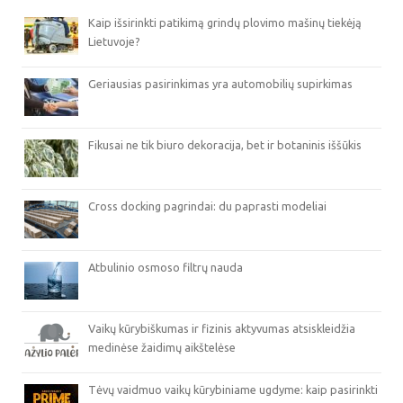
Kaip išsirinkti patikimą grindų plovimo mašinų tiekėją
Lietuvoje?
Geriausias pasirinkimas yra automobilių supirkimas
Fikusai ne tik biuro dekoracija, bet ir botaninis iššūkis
Cross docking pagrindai: du paprasti modeliai
Atbulinio osmoso filtrų nauda
Vaikų kūrybiškumas ir fizinis aktyvumas atsiskleidžia
medinėse žaidimų aikštelėse
Tėvų vaidmuo vaikų kūrybiniame ugdyme: kaip pasirinkti