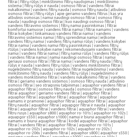
filtrai
|
filtrų rūšys
|
minkštinimo filtrų naudojimas
|
minkštinimo
sistema
|
filtrų rūšys ir nauda
|
osmoso filtrai
|
vandens filtrai
nukalkinimui
|
vandens filtrų nauda
|
osmoso filtrų nauda
|
atbulinio
osmoso filtrai
|
filtrų rūšys
|
apie geriamo vandens filtrus
|
kas yra
atbulinis osmosas
|
namui naudingi osmoso filtrai
|
osmoso filtrų
nauda
|
naudingi osmoso filtrai
|
kuo naudingi osmoso filtrai
|
vandens filtravimo sistemos
|
filtrų namui pasirinkimas
|
filtrai
komfortui namuose
|
vandens filtrai namui
|
filtrai namams
|
vandens
filtrai kokybei
|
tinkamiausi vandens filtrai namui
|
vandens
filtravimo sistemos namui
|
filtrų sprendimai namui
|
ieškome
vandens filtrų namui
|
vandens filtrų namui rūšys
|
vandens kokybei
filtrai namui
|
vandens namui filtrų pasirinkimas
|
vandens filtrų
rtūšys
|
vandens kokybei name
|
rekomenduojami vandens filtrai
namui
|
vandens filtrai namui
|
filtrų namui rūšys
|
vandens filtrų rūšys
|
vandens filtrai namui
|
namui naudingi osmoso filtrai
|
namui
geriausi osmoso filtrai
|
filtrai namui
|
vandens filtrų nauda
|
filtrų
rūšys ir nauda
|
vandens filtrų rūšys
|
vandens minkštinimo filtrai
|
nugeležinimo filtrų nauda
|
vandens filtrai nugeležinimui
|
vandens
minkštinimo filtrų nauda
|
vandens filtrų rūšys
|
nugeležinimo ir
vandens monkštinimo filtrai
|
vandens nukalkinimo filtrai
|
vandens
filtrai
|
geriamo vandens sistemos
|
osmoso filtrų nauda
|
atbulinio
osmoso filtrai
|
seo straipsniu talpinimas
|
aquaphor vandens filtrai
|
aquaphor filtrai
|
osmoso filtrų nauda
|
osmoso filtrai
|
vandens
filtrai aquaphor
|
geriamo vandens filtrai
|
aquaphor filtrai
|
aquaphor filtrai
|
aquaphor filtrai
|
aquaphor filtrai
|
aquaphor
namams ir pramonei
|
aquaphor filtrai
|
aquaphor filtrai
|
aquaphor
filtrų nauda
|
aquaphor filtrai
|
aquapgor filtrai ir nauda
|
aquaphor
filtrai
|
aquaphor filtrai
|
vandens filtrai
|
aquaphor filtrai
|
vandens
filtru rusys
|
aquaphor s800
|
aquaphor ro-101s
|
aquaphor ro-102s
|
aquapgor s550
|
aquaphor s1000
|
namui ir biurui aquaphor filtrai
|
namams ir biurui aquaphor filtrai
|
kodel aquaphor filtrai
|
aquaphor
filtrai
|
vandens filtrai
|
aquaphor filtrai
|
aquaphor ro-101s
|
aquaphor ro-202s
|
aquaphor ro-102s
|
aquaphor ro-202s
|
aquaphor ro-206s
|
vandens filtrai
|
aquaphor s800
|
aquaphor s550
|
geriamo vandens filtrai
|
aquaphor s1000
|
aquaphor ro 101s
|