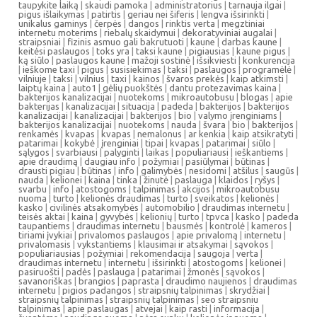
taupykite laiką
|
skaudi pamoka
|
administratorius
|
tarnauja ilgai
|
pigus išlaikymas
|
patirtis
|
geriau nei šiferis
|
lengva išsirinkti
|
unikalus gaminys
|
čerpės
|
dangos
|
rinktis verta
|
megztiniai
internetu moterims
|
riebalų skaidymui
|
dekoratyviniai augalai
|
straipsniai
|
fizinis asmuo gali bakrutuoti
|
kaune
|
darbas kaune
|
keitėsi paslaugos
|
toks yra
|
taksi kaune
|
pigiausias
|
kaune pigus
|
ką siūlo
|
paslaugos kaune
|
mažoji sostinė
|
išsikviesti
|
konkurencija
|
ieškome taxi
|
pigus
|
susisiekimas
|
taksi
|
paslaugos
|
programėlė
|
vilniuje
|
taksi
|
vilnius
|
taxi
|
kainos
|
švaros prekės
|
kaip atkimsti
|
laiptų kaina
|
auto1
|
gėlių puokštės
|
dantu protezavimas kaina
|
bakterijos kanalizacijai
|
nuotekoms
|
mikroautobusu
|
blogas
|
apie
bakterijas
|
kanalizacijai
|
situacija
|
padeda
|
bakterijos
|
bakterijos
kanalizacijai
|
kanalizacijai
|
bakterijos
|
bio
|
valymo įrenginiams
|
bakterijos kanalizacijai
|
nuotekoms
|
nauda
|
švara
|
bio
|
bakterijos
|
renkamės
|
kvapas
|
kvapas
|
nemalonus
|
ar kenkia
|
kaip atsikratyti
|
patarimai
|
kokybė
|
įrenginiai
|
tipai
|
kvapas
|
patarimai
|
siūlo
|
sąlygos
|
svarbiausi
|
palyginti
|
laikas
|
populiariausi
|
ieškantiems
|
apie draudimą
|
daugiau info
|
požymiai
|
pasiūlymai
|
būtinas
|
drausti pigiau
|
būtinas
|
info
|
galimybės
|
nesidomi
|
atšilus
|
saugūs
|
nauda
|
kelionei
|
kaina
|
tinka
|
žinutė
|
paslauga
|
klaidos
|
ryšys
|
svarbu
|
info
|
atostogoms
|
talpinimas
|
akcijos
|
mikroautobusu
nuoma
|
turto
|
kelionės draudimas
|
turto
|
sveikatos
|
kelionės
|
kasko
|
civilinės atsakomybės
|
automobilio
|
draudimas internetu
|
teisės aktai
|
kaina
|
gyvybės
|
kelionių
|
turto
|
tpvca
|
kasko
|
padeda
taupantiems
|
draudimas internetu
|
bausmės
|
kontrolė
|
kameros
|
tiriami įvykiai
|
privalomos paslaugos
|
apie privalomą
|
internetu
|
privalomasis
|
vykstantiems
|
klausimai ir atsakymai
|
sąvokos
|
populiariausias
|
požymiai
|
rekomendacija
|
saugoja
|
verta
|
draudimas internetu
|
internetu
|
išsirinkti
|
atostogoms
|
kelionei
|
pasiruošti
|
padės
|
paslauga
|
patarimai
|
žmonės
|
sąvokos
|
savanoriškas
|
brangios
|
paprasta
|
draudimo naujienos
|
draudimas
internetu
|
pigios padangos
|
straipsnių talpinimas
|
skrydžiai
|
straipsnių talpinimas
|
straipsnių talpinimas
|
seo straipsniu
talpinimas
|
apie paslaugas
|
atvejai
|
kaip rasti
|
informacija
|