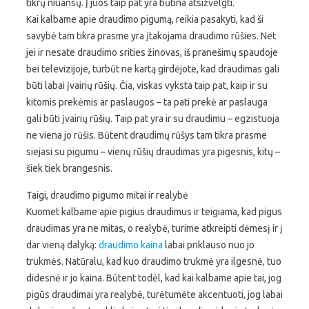
tikrų niuansų. Į juos taip pat yra būtina atsižvelgti.
Kai kalbame apie draudimo pigumą, reikia pasakyti, kad ši
savybė tam tikra prasme yra įtakojama draudimo rūšies. Net
jei ir nesate draudimo srities žinovas, iš pranešimų spaudoje
bei televizijoje, turbūt ne kartą girdėjote, kad draudimas gali
būti labai įvairių rūšių. Čia, viskas vyksta taip pat, kaip ir su
kitomis prekėmis ar paslaugos – ta pati prekė ar paslauga
gali būti įvairių rūšių. Taip pat yra ir su draudimu – egzistuoja
ne viena jo rūšis. Būtent draudimų rūšys tam tikra prasme
siejasi su pigumu – vienų rūšių draudimas yra pigesnis, kitų –
šiek tiek brangesnis.
Taigi, draudimo pigumo mitai ir realybė
Kuomet kalbame apie pigius draudimus ir teigiama, kad pigus
draudimas yra ne mitas, o realybė, turime atkreipti dėmesį ir į
dar vieną dalyką:
draudimo kaina
labai priklauso nuo jo
trukmės. Natūralu, kad kuo draudimo trukmė yra ilgesnė, tuo
didesnė ir jo kaina. Būtent todėl, kad kai kalbame apie tai, jog
pigūs draudimai yra realybė, turėtumėte akcentuoti, jog labai