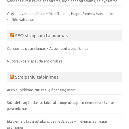
Vandens filtrai kavos aparatams, ledo generatoriams, šaldytuvams
Gręžinio vandens filtrai – Minkštinimui, Nugeležinimui, Vandenilio
sulfido šalinimui
SEO straipsniu talpinimas
Geriausias pasirinkimas – Automobilių supirkimas
Nuotraukos ir spauda ant drobės
Straipsniu talpinimas
Auto supirkimas turi realią finansinę vertę
Sužadėtuvių žiedas su laboratorijoje užaugintu deimantu – tvarus
pasirinkimas
Ekstremalų krūvį atlaikančios medžiagos – Tiekimas sunkiajai
pramonei