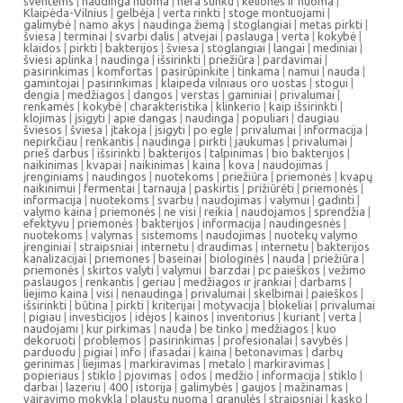
šventėms
|
naudinga nuoma
|
nėra sunku
|
kelionės ir nuoma
|
Klaipėda-Vilnius
|
gelbėja
|
verta rinkti
|
stoge montuojami
|
galimybė
|
namo akys
|
naudinga žiemą
|
stoglangiai
|
metas pirkti
|
šviesa
|
terminai
|
svarbi dalis
|
atvejai
|
paslauga
|
verta
|
kokybė
|
klaidos
|
pirkti
|
bakterijos
|
šviesa
|
stoglangiai
|
langai
|
mediniai
|
šviesi aplinka
|
naudinga
|
išsirinkti
|
priežiūra
|
pardavimai
|
pasirinkimas
|
komfortas
|
pasirūpinkite
|
tinkama
|
namui
|
nauda
|
gamintojai
|
pasirinkimas
|
klaipeda vilniaus oro uostas
|
stogui
|
dengia
|
medžiagos
|
dangos
|
verstas
|
gaminiai
|
privalumai
|
renkamės
|
kokybė
|
charakteristika
|
klinkerio
|
kaip išsirinkti
|
klojimas
|
įsigyti
|
apie dangas
|
naudinga
|
populiari
|
daugiau
šviesos
|
šviesa
|
įtakoja
|
įsigyti
|
po egle
|
privalumai
|
informacija
|
nepirkčiau
|
renkantis
|
naudinga
|
pirkti
|
jaukumas
|
privalumai
|
prieš darbus
|
išsirinkti
|
bakterijos
|
talpinimas
|
bio bakterijos
|
naikinimas
|
kvapai
|
naikinimas
|
kaina
|
kova
|
naudojimas
|
įrenginiams
|
naudingos
|
nuotekoms
|
priežiūra
|
priemonės
|
kvapų
naikinimui
|
fermentai
|
tarnauja
|
paskirtis
|
prižiūrėti
|
priemonės
|
informacija
|
nuotekoms
|
svarbu
|
naudojimas
|
valymui
|
gadinti
|
valymo kaina
|
priemonės
|
ne visi
|
reikia
|
naudojamos
|
sprendžia
|
efektyvu
|
priemonės
|
bakterijos
|
informacija
|
naudingesnės
|
nuotekoms
|
valymas
|
sistemoms
|
naudojimas
|
nuotekų valymo
įrenginiai
|
straipsniai
|
internetu
|
draudimas
|
internetu
|
bakterijos
kanalizacijai
|
priemones
|
baseinai
|
biologinės
|
nauda
|
priežiūra
|
priemonės
|
skirtos valyti
|
valymui
|
barzdai
|
pc paieškos
|
vežimo
paslaugos
|
renkantis
|
geriau
|
medžiagos ir įrankiai
|
darbams
|
liejimo kaina
|
visi
|
nenaudinga
|
privalumai
|
skelbimai
|
paieškos
|
išsirinkti
|
būtina
|
pirkti
|
kriterijai
|
motyvacija
|
blokeliai
|
privalumai
|
pigiau
|
investicijos
|
idėjos
|
kainos
|
inventorius
|
kuriant
|
verta
|
naudojami
|
kur pirkimas
|
nauda
|
be tinko
|
medžiagos
|
kuo
dekoruoti
|
problemos
|
pasirinkimas
|
profesionalai
|
savybės
|
parduodu
|
pigiai
|
info
|
ifasadai
|
kaina
|
betonavimas
|
darbų
gerinimas
|
liejimas
|
markiravimas
|
metalo
|
markiravimas
|
popieriaus
|
stiklo
|
pjovimas
|
odos
|
medžio
|
informacija
|
stiklo
|
darbai
|
lazeriu
|
400
|
istorija
|
galimybės
|
gaujos
|
mažinamas
|
vairavimo mokykla
|
plaustų nuoma
|
granulės
|
straipsniai
|
kasko
|