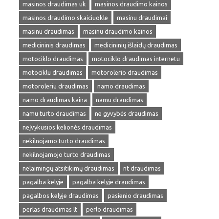
masinos draudimas uk
masinos draudimo kainos
masinos draudimo skaiciuokle
masinu draudimai
masinu draudimas
masinu draudimo kainos
medicininis draudimas
medicininių išlaidų draudimas
motociklo draudimas
motociklo draudimas internetu
motociklu draudimas
motorolerio draudimas
motoroleriu draudimas
namo draudimas
namo draudimas kaina
namu draudimas
namu turto draudimas
ne gyvybės draudimas
neįvykusios kelionės draudimas
nekilnojamo turto draudimas
nekilnojamojo turto draudimas
nelaimingų atsitikimų draudimas
nt draudimas
pagalba kelyje
pagalba kelyje draudimas
pagalbos kelyje draudimas
pasienio draudimas
perlas draudimas lt
perlo draudimas