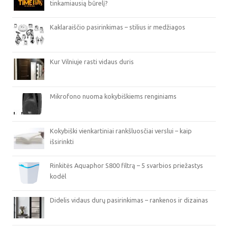
tinkamiausią būrelį?
Kaklaraiščio pasirinkimas – stilius ir medžiagos
Kur Vilniuje rasti vidaus duris
Mikrofono nuoma kokybiškiems renginiams
Kokybiški vienkartiniai rankšluosčiai verslui – kaip
išsirinkti
Rinkitės Aquaphor S800 filtrą – 5 svarbios priežastys
kodėl
Didelis vidaus durų pasirinkimas – rankenos ir dizainas