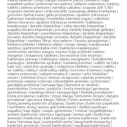
panaikinti pelesi
|
priemone nuo pelesio
|
pelesio naikinimas
|
pelėsių
valiklis
|
pelesio priemone
|
nameliai vaikams
|
orapute JDK S 60
|
oraputes membranos
|
indu ploviklis
|
pavojingu atlieku tvarkymas
|
griovimo darbai kaina
|
geliu pristatymas
|
apatinis trikotazas
|
bakterijos kanalizacijai
|
kosmetika internetu pigiau
|
valentino
dienos dovanos
|
apatinis trikotazas moterims
|
bakterijos
kanalizacijai
|
darzelis klaipedoje
|
vaiku darzelis klaipedoje
|
pagalba tėvams klaipėdoje
|
privatus darželis klaipėdoje gelbėja
|
darželis klaipėdoje
|
pasirinkimas klaipėdoje
|
darželis klaipėdoje
|
privatus darželis klaipėdoje
|
privatus darželis klaipėdoje
|
darželis
klaipėdoje
|
vandens filtrai
|
nuo pelesio
|
fasado atnaujinimas
|
klinkerio plyteles
|
klinkerio plytos
|
stogo danga
|
kanalizacijai
|
septikui
|
gamtosmokykla.com
|
bakterijos kanalizacijai
|
sinchroninio vertimo įrangos nuoma
|
kaip prižiūrėti valymo
įrenginius
|
indaploviu tabletes
|
bio enzimai
|
bio enzimai
|
bakterijos starwax
|
bakterijos valymo įrenginiams
|
buhalterines
paslaugos
|
buhalterine apskaita
|
svetainių kūrimas
|
valiklis ne toks
kaip visi
|
vamzdziu granules
|
indaploviu tabletes
|
vonios valiklis
|
wc valiklis
|
stiklų ir veidrodžių valiklis
|
tvoroms iš betono
|
namų
valymo priemonės
|
uabpersonalas.lt
|
cerpes
|
arko blokeliai
|
cerpes
|
išskirtinė tvora
|
idomus straipsniai
|
valymas priemone
|
priemonė valymui
|
rulonais
|
išbandykite granules
|
priemonės
|
gaudyklių priežiūrai
|
tarnauja ilgai
|
betoninė ar medinė
|
pasirinkimas
|
tvoroms
|
paskirtis
|
tvirta investicija
|
geriausias
sprendimas
|
naudinga žinoti
|
tarnauja ilgai
|
blokelių privalumai
|
kokie privalumai
|
patirtis
|
stogo danga
|
betoninės čerpės
|
dangos
privalumai
|
geriausia danga
|
faktai
|
fizinio asmens bankrotas
|
fizinių asmenų bankroto įstatymas
|
bankrotas
|
bankroto pasekmės
|
turintiems skolų
|
asmuo gali bankrutuoti
|
skelbti naudinga
|
pagalba
|
kaip elgtis
|
naujas gyvenimas
|
3 metai
|
išsigelbėjimas
|
asmens bankrotas
|
europos sąjungoje
|
asmuo gali
|
bankrotas
asmeniui
|
bankrotas
|
kiek kainuoja
|
asmens bankrotas
|
bankroto
kaina
|
tarnauja ilgai
|
pasinaudoti verta
|
daug bankrutuojančių
|
bankroto procesas
|
norint bankrutuoti
|
naudinga bankrutuoti
|