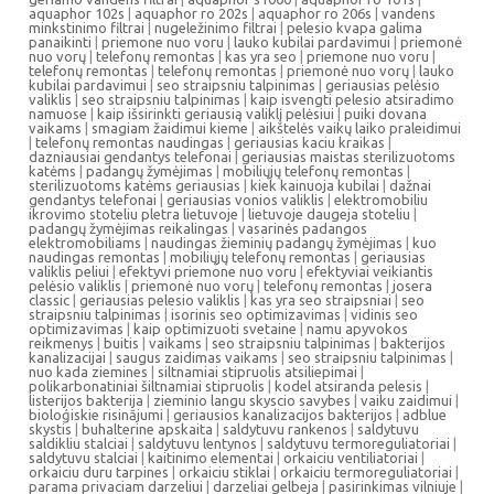
aquaphor 102s
|
aquaphor ro 202s
|
aquaphor ro 206s
|
vandens
minkstinimo filtrai
|
nugeležinimo filtrai
|
pelesio kvapa galima
panaikinti
|
priemone nuo voru
|
lauko kubilai pardavimui
|
priemonė
nuo vorų
|
telefonų remontas
|
kas yra seo
|
priemone nuo voru
|
telefonų remontas
|
telefonų remontas
|
priemonė nuo vorų
|
lauko
kubilai pardavimui
|
seo straipsniu talpinimas
|
geriausias pelėsio
valiklis
|
seo straipsniu talpinimas
|
kaip isvengti pelesio atsiradimo
namuose
|
kaip išsirinkti geriausią valiklį pelėsiui
|
puiki dovana
vaikams
|
smagiam žaidimui kieme
|
aikštelės vaikų laiko praleidimui
|
telefonų remontas naudingas
|
geriausias kaciu kraikas
|
dazniausiai gendantys telefonai
|
geriausias maistas sterilizuotoms
katėms
|
padangų žymėjimas
|
mobiliųjų telefonų remontas
|
sterilizuotoms katėms geriausias
|
kiek kainuoja kubilai
|
dažnai
gendantys telefonai
|
geriausias vonios valiklis
|
elektromobiliu
ikrovimo stoteliu pletra lietuvoje
|
lietuvoje daugeja stoteliu
|
padangų žymėjimas reikalingas
|
vasarinės padangos
elektromobiliams
|
naudingas žieminių padangų žymėjimas
|
kuo
naudingas remontas
|
mobiliųjų telefonų remontas
|
geriausias
valiklis peliui
|
efektyvi priemone nuo voru
|
efektyviai veikiantis
pelėsio valiklis
|
priemonė nuo vorų
|
telefonų remontas
|
josera
classic
|
geriausias pelesio valiklis
|
kas yra seo straipsniai
|
seo
straipsniu talpinimas
|
isorinis seo optimizavimas
|
vidinis seo
optimizavimas
|
kaip optimizuoti svetaine
|
namu apyvokos
reikmenys
|
buitis
|
vaikams
|
seo straipsniu talpinimas
|
bakterijos
kanalizacijai
|
saugus zaidimas vaikams
|
seo straipsniu talpinimas
|
nuo kada ziemines
|
siltnamiai stipruolis atsiliepimai
|
polikarbonatiniai šiltnamiai stipruolis
|
kodel atsiranda pelesis
|
listerijos bakterija
|
zieminio langu skyscio savybes
|
vaiku zaidimui
|
bioloģiskie risinājumi
|
geriausios kanalizacijos bakterijos
|
adblue
skystis
|
buhalterine apskaita
|
saldytuvu rankenos
|
saldytuvu
saldikliu stalciai
|
saldytuvu lentynos
|
saldytuvu termoreguliatoriai
|
saldytuvu stalciai
|
kaitinimo elementai
|
orkaiciu ventiliatoriai
|
orkaiciu duru tarpines
|
orkaiciu stiklai
|
orkaiciu termoreguliatoriai
|
parama privaciam darzeliui
|
darzeliai gelbeja
|
pasirinkimas vilniuje
|