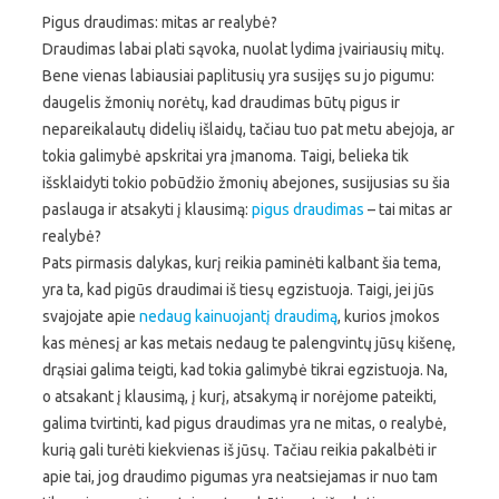
Pigus draudimas: mitas ar realybė?
Draudimas labai plati sąvoka, nuolat lydima įvairiausių mitų.
Bene vienas labiausiai paplitusių yra susijęs su jo pigumu:
daugelis žmonių norėtų, kad draudimas būtų pigus ir
nepareikalautų didelių išlaidų, tačiau tuo pat metu abejoja, ar
tokia galimybė apskritai yra įmanoma. Taigi, belieka tik
išsklaidyti tokio pobūdžio žmonių abejones, susijusias su šia
paslauga ir atsakyti į klausimą:
pigus draudimas
– tai mitas ar
realybė?
Pats pirmasis dalykas, kurį reikia paminėti kalbant šia tema,
yra ta, kad pigūs draudimai iš tiesų egzistuoja. Taigi, jei jūs
svajojate apie
nedaug kainuojantį draudimą
, kurios įmokos
kas mėnesį ar kas metais nedaug te palengvintų jūsų kišenę,
drąsiai galima teigti, kad tokia galimybė tikrai egzistuoja. Na,
o atsakant į klausimą, į kurį, atsakymą ir norėjome pateikti,
galima tvirtinti, kad pigus draudimas yra ne mitas, o realybė,
kurią gali turėti kiekvienas iš jūsų. Tačiau reikia pakalbėti ir
apie tai, jog draudimo pigumas yra neatsiejamas ir nuo tam