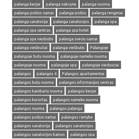
palanga kerpe
palanga nakvyne
palanga nuoma
palanga poilsio namai
palanga poilsis
palanga renginiai
palanga sanatorija
palanga sanatorijos
palanga spa
palanga spa centras
palanga spa hotel
palanga spa viesbutis
palanga sveciu namai
palanga viešbučiai
palanga viešbutis
Palangoje
palangoje butu nuoma
palangoje nameliu nuoma
palangoje nuoma
palangoje spa
palangoje viesbuciai
palangos
palangos 4
Palangos apartamentai
palangos butu nuoma
palangos informacijos centras
palangos kambariu nuoma
palangos kerpe
palangos kurortas
palangos nameliu nuoma
palangos nuoma
palangos palanga
palangos poilsio namai
palangos ramybe
palangos sanatorija
palangos sanatorijos
palangos sanatorijos kainos
palangos spa