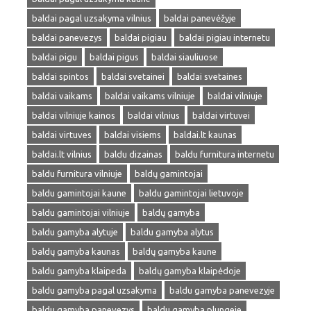
baldai pagal uzsakyma vilnius
baldai panevėžyje
baldai panevezys
baldai pigiau
baldai pigiau internetu
baldai pigu
baldai pigus
baldai siauliuose
baldai spintos
baldai svetainei
baldai svetaines
baldai vaikams
baldai vaikams vilniuje
baldai vilniuje
baldai vilniuje kainos
baldai vilnius
baldai virtuvei
baldai virtuves
baldai visiems
baldai.lt kaunas
baldai.lt vilnius
baldu dizainas
baldu furnitura internetu
baldu furnitura vilniuje
baldų gamintojai
baldu gamintojai kaune
baldu gamintojai lietuvoje
baldu gamintojai vilniuje
baldų gamyba
baldu gamyba alytuje
baldu gamyba alytus
baldų gamyba kaunas
baldų gamyba kaune
baldu gamyba klaipeda
baldų gamyba klaipėdoje
baldu gamyba pagal uzsakyma
baldu gamyba panevezyje
baldu gamyba panevezys
baldu gamyba plungeje