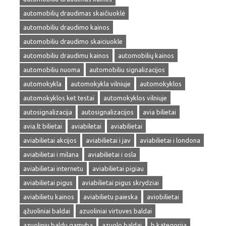
automobilių draudimas skaičiuoklė
automobiliu draudimo kainos
automobiliu draudimo skaiciuokle
automobiliu draudimu kainos
automobilių kainos
automobiliu nuoma
automobiliu signalizacijos
automokykla
automokykla vilniuje
automokyklos
automokyklos ket testai
automokyklos vilniuje
autosignalizacija
autosignalizacijos
avia bilietai
avia.lt bilietai
aviabiletai
aviabilietai
aviabilietai akcijos
aviabilietai i jav
aviabilietai i londona
aviabilietai i milana
aviabilietai i osla
aviabilietai internetu
aviabilietai pigiau
aviabilietai pigus
aviabilietai pigus skrydziai
aviabilietu kainos
aviabilietu paieska
aviobilietai
ąžuoliniai baldai
azuoliniai virtuves baldai
azuoliniu baldu gamyba
azuolo baldai
b kategorija