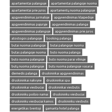
apartamentai palangoje
apartamentai palangoje nuoma
apartamentai prie juros
apartamentų nuoma palangoje
apgyvendinimas jurmaloje
apgyvendinimas klaipedoje
apgyvendinimas pajuryje
apgyvendinimas palanga
apgyvendinimas palangoje
apgyvendinimas prie juros
atostogos palangoje
booking palanga
butai nuomai palangoje
butai palangoje nuoma
butas palangoje nuoma
buto nuoma palanga
buto nuoma palangoje
buto nuoma parai vilniuje
butų nuoma palangoje
butu nuoma palangoje vasarai
diemedis palanga
druskininkai apgyvendinimas
druskininkai nakvyne
druskininkai spa
druskininkai viesbuciai
druskininkai viesbutis
druskininku poilsio namai
druskininku viesbuciai
druskininku viesbuciai kainos
druskininku viesbutis
energetikas šventoji
gamanta hotel palanga