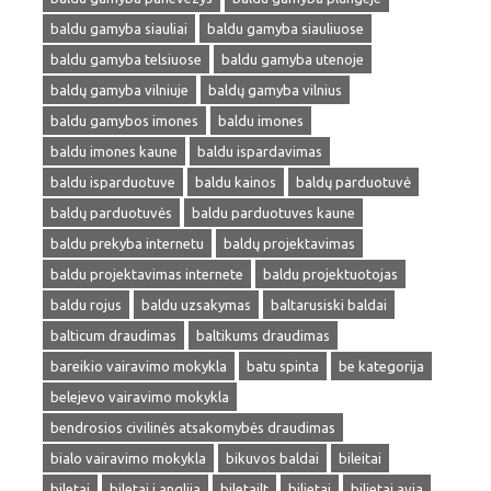
baldu gamyba siauliai
baldu gamyba siauliuose
baldu gamyba telsiuose
baldu gamyba utenoje
baldų gamyba vilniuje
baldų gamyba vilnius
baldu gamybos imones
baldu imones
baldu imones kaune
baldu ispardavimas
baldu isparduotuve
baldu kainos
baldų parduotuvė
baldų parduotuvės
baldu parduotuves kaune
baldu prekyba internetu
baldų projektavimas
baldu projektavimas internete
baldu projektuotojas
baldu rojus
baldu uzsakymas
baltarusiski baldai
balticum draudimas
baltikums draudimas
bareikio vairavimo mokykla
batu spinta
be kategorija
belejevo vairavimo mokykla
bendrosios civilinės atsakomybės draudimas
bialo vairavimo mokykla
bikuvos baldai
bileitai
biletai
biletai i anglija
biletailt
bilietai
bilietai avia