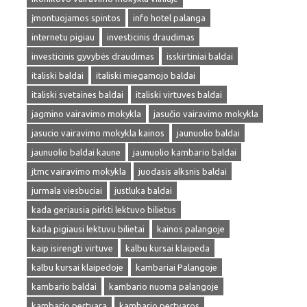
įmontuojamos spintos
info hotel palanga
internetu pigiau
investicinis draudimas
investicinis gyvybės draudimas
isskirtiniai baldai
italiski baldai
italiski miegamojo baldai
italiski svetaines baldai
italiski virtuves baldai
jagmino vairavimo mokykla
jasučio vairavimo mokykla
jasucio vairavimo mokykla kainos
jaunuolio baldai
jaunuolio baldai kaune
jaunuolio kambario baldai
jtmc vairavimo mokykla
juodasis alksnis baldai
jurmala viesbuciai
justluka baldai
kada geriausia pirkti lektuvo bilietus
kada pigiausi lektuvu bilietai
kainos palangoje
kaip isirengti virtuve
kalbu kursai klaipeda
kalbu kursai klaipedoje
kambariai Palangoje
kambario baldai
kambario nuoma palangoje
kambario pertvara
kambario pertvaros