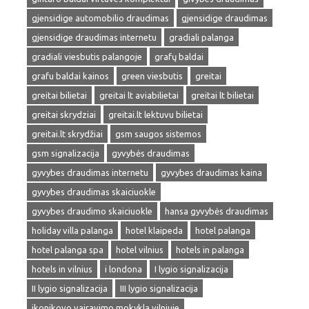
gjensidige automobilio draudimas
gjensidige draudimas
gjensidige draudimas internetu
gradiali palanga
gradiali viesbutis palangoje
grafų baldai
grafu baldai kainos
green viesbutis
greitai
greitai bilietai
greitai lt aviabilietai
greitai lt bilietai
greitai skrydziai
greitai.lt lektuvu bilietai
greitai.lt skrydžiai
gsm saugos sistemos
gsm signalizacija
gyvybės draudimas
gyvybes draudimas internetu
gyvybes draudimas kaina
gyvybes draudimas skaiciuokle
gyvybes draudimo skaiciuokle
hansa gyvybės draudimas
holiday villa palanga
hotel klaipeda
hotel palanga
hotel palanga spa
hotel vilnius
hotels in palanga
hotels in vilnius
i londona
I lygio signalizacija
II lygio signalizacija
III lygio signalizacija
ikonikovo vairavimo mokykla vilniuje