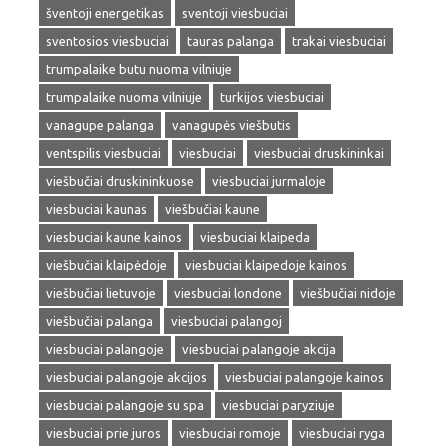
šventoji energetikas
sventoji viesbuciai
sventosios viesbuciai
tauras palanga
trakai viesbuciai
trumpalaike butu nuoma vilniuje
trumpalaike nuoma vilniuje
turkijos viesbuciai
vanagupe palanga
vanagupės viešbutis
ventspilis viesbuciai
viesbuciai
viesbuciai druskininkai
viešbučiai druskininkuose
viesbuciai jurmaloje
viesbuciai kaunas
viešbučiai kaune
viesbuciai kaune kainos
viesbuciai klaipeda
viešbučiai klaipėdoje
viesbuciai klaipedoje kainos
viešbučiai lietuvoje
viesbuciai londone
viešbučiai nidoje
viešbučiai palanga
viesbuciai palangoj
viesbuciai palangoje
viesbuciai palangoje akcija
viesbuciai palangoje akcijos
viesbuciai palangoje kainos
viesbuciai palangoje su spa
viesbuciai paryziuje
viesbuciai prie juros
viesbuciai romoje
viesbuciai ryga