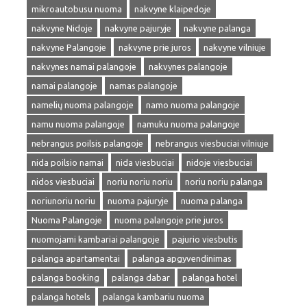
mikroautobusu nuoma
nakvyne klaipedoje
nakvyne Nidoje
nakvyne pajuryje
nakvyne palanga
nakvyne Palangoje
nakvyne prie juros
nakvyne vilniuje
nakvynes namai palangoje
nakvynes palangoje
namai palangoje
namas palangoje
namelių nuoma palangoje
namo nuoma palangoje
namu nuoma palangoje
namuku nuoma palangoje
nebrangus poilsis palangoje
nebrangus viesbuciai vilniuje
nida poilsio namai
nida viesbuciai
nidoje viesbuciai
nidos viesbuciai
noriu noriu noriu
noriu noriu palanga
noriunoriu noriu
nuoma pajuryje
nuoma palanga
Nuoma Palangoje
nuoma palangoje prie juros
nuomojami kambariai palangoje
pajurio viesbutis
palanga apartamentai
palanga apgyvendinimas
palanga booking
palanga dabar
palanga hotel
palanga hotels
palanga kambariu nuoma