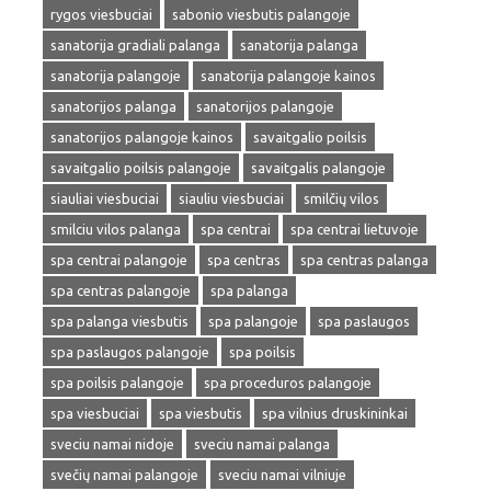
rygos viesbuciai
sabonio viesbutis palangoje
sanatorija gradiali palanga
sanatorija palanga
sanatorija palangoje
sanatorija palangoje kainos
sanatorijos palanga
sanatorijos palangoje
sanatorijos palangoje kainos
savaitgalio poilsis
savaitgalio poilsis palangoje
savaitgalis palangoje
siauliai viesbuciai
siauliu viesbuciai
smilčių vilos
smilciu vilos palanga
spa centrai
spa centrai lietuvoje
spa centrai palangoje
spa centras
spa centras palanga
spa centras palangoje
spa palanga
spa palanga viesbutis
spa palangoje
spa paslaugos
spa paslaugos palangoje
spa poilsis
spa poilsis palangoje
spa proceduros palangoje
spa viesbuciai
spa viesbutis
spa vilnius druskininkai
sveciu namai nidoje
sveciu namai palanga
svečių namai palangoje
sveciu namai vilniuje