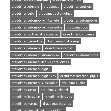
draudimai lietuvoje
draudimas
draudimas anglijoje
draudimas auto
draudimas automobilio
draudimas automobilio internetu
draudimas automobiliui
draudimas automobiliui skaiciuokle
draudimas bta
draudimas civilines atsakomybes
draudimas compensa
draudimas gjensidige
draudimas i baltarusija
draudimas internete
draudimas internetu
draudimas internetu automobilio
draudimas internetu bta
draudimas internetu lietuvos draudimas
draudimas internetu pigiau
draudimas internetu pigiausias
draudimas internetu pigus
draudimas internetu skaiciuokle
draudimas kaina
draudimas kasko
draudimas kelionei
draudimas lietuvoje
draudimas lietuvos
draudimas masinai
draudimas masinos
draudimas nuo nelaimingų atsitikimų