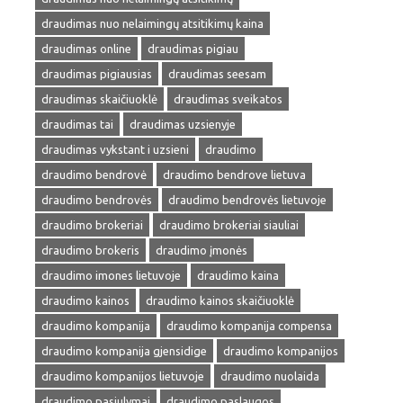
draudimas nuo nelaimingų atsitikimų kaina
draudimas online
draudimas pigiau
draudimas pigiausias
draudimas seesam
draudimas skaičiuoklė
draudimas sveikatos
draudimas tai
draudimas uzsienyje
draudimas vykstant i uzsieni
draudimo
draudimo bendrovė
draudimo bendrove lietuva
draudimo bendrovės
draudimo bendrovės lietuvoje
draudimo brokeriai
draudimo brokeriai siauliai
draudimo brokeris
draudimo įmonės
draudimo imones lietuvoje
draudimo kaina
draudimo kainos
draudimo kainos skaičiuoklė
draudimo kompanija
draudimo kompanija compensa
draudimo kompanija gjensidige
draudimo kompanijos
draudimo kompanijos lietuvoje
draudimo nuolaida
draudimo pasiulymai
draudimo paslaugos