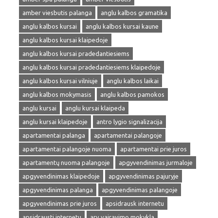
amber viesbutis palanga
anglu kalbos gramatika
anglu kalbos kursai
anglu kalbos kursai kaune
anglu kalbos kursai klaipedoje
anglu kalbos kursai pradedantiesiems
anglu kalbos kursai pradedantiesiems klaipedoje
anglu kalbos kursai vilniuje
anglu kalbos laikai
anglu kalbos mokymasis
anglu kalbos pamokos
anglu kursai
anglu kursai klaipeda
anglu kursai klaipedoje
antro lygio signalizacija
apartamentai palanga
apartamentai palangoje
apartamentai palangoje nuoma
apartamentai prie juros
apartamentų nuoma palangoje
apgyvendinimas jurmaloje
apgyvendinimas klaipedoje
apgyvendinimas pajuryje
apgyvendinimas palanga
apgyvendinimas palangoje
apgyvendinimas prie juros
apsidrausk internetu
apsidrausti internetu
arv vairavimo mokykla