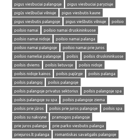
pigus viesbuciai palangoje
pigus viesbuciai paryziuje
pigūs viešbučiai vilniuje
pigus viesbutis kaune
pigus viesbutis palangoje
pigus viešbutis vilniuje
poilsio
poilsio namai
poilsio namai druskininkuose
poilsio namai nidoje
poilsio namai palanga
poilsio namai palangoje
poilsio namai prie juros
poilsio nameliai palangoje
poilsis
poilsis druskininkuose
poilsis dviems
poilsis lietuvoje
poilsis nidoje
poilsis nidoje kainos
poilsis pajūryje
poilsis palanga
poilsis palangoj
poilsis palangoje
poilsis palangoje privatus sektorius
poilsis palangoje spa
poilsis palangoje su spa
poilsis palangoje ziema
poilsis prie jūros
poilsis prie juros palangoje
poilsis spa
poilsis su nakvyne
pramogos palangoje
prie juros palanga
prie parko viesbutis palanga
priejuros.lt palanga
romantiskas savaitgalis palangoje