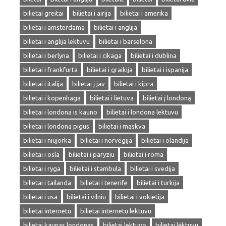
bilietai greitai
bilietai i airija
bilietai i amerika
bilietai i amsterdama
bilietai i anglija
bilietai i anglija lektuvu
bilietai i barselona
bilietai i berlyna
bilietai i cikaga
bilietai i dublina
bilietai i frankfurta
bilietai i graikija
bilietai i ispanija
bilietai i italija
bilietai į jav
bilietai i kipra
bilietai i kopenhaga
bilietai i lietuva
bilietai į londoną
bilietai i londona is kauno
bilietai i londona lektuvu
bilietai i londona pigus
bilietai i maskva
bilietai i niujorka
bilietai i norvegija
bilietai i olandija
bilietai i osla
bilietai i paryziu
bilietai i roma
bilietai i ryga
bilietai i stambula
bilietai i svedija
bilietai i tailanda
bilietai i tenerife
bilietai i turkija
bilietai i usa
bilietai i vilniu
bilietai i vokietija
bilietai internetu
bilietai internetu lektuvu
bilietai kaunas londonas
bilietai lektuvo
bilietai lėktuvu