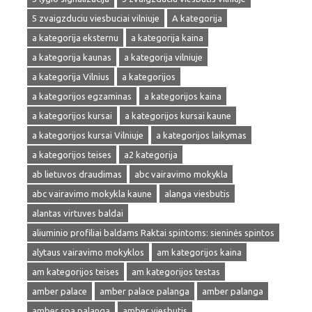
5 zvaigzduciu viesbuciai vilniuje
A kategorija
a kategorija eksternu
a kategorija kaina
a kategorija kaunas
a kategorija vilniuje
a kategorija Vilnius
a kategorijos
a kategorijos egzaminas
a kategorijos kaina
a kategorijos kursai
a kategorijos kursai kaune
a kategorijos kursai Vilniuje
a kategorijos laikymas
a kategorijos teises
a2 kategorija
ab lietuvos draudimas
abc vairavimo mokykla
abc vairavimo mokykla kaune
alanga viesbutis
alantas virtuves baldai
aliuminio profiliai baldams Raktai spintoms: sieninės spintos
alytaus vairavimo mokyklos
am kategorijos kaina
am kategorijos teises
am kategorijos testas
amber palace
amber palace palanga
amber palanga
amber spa palanga
amber viesbutis