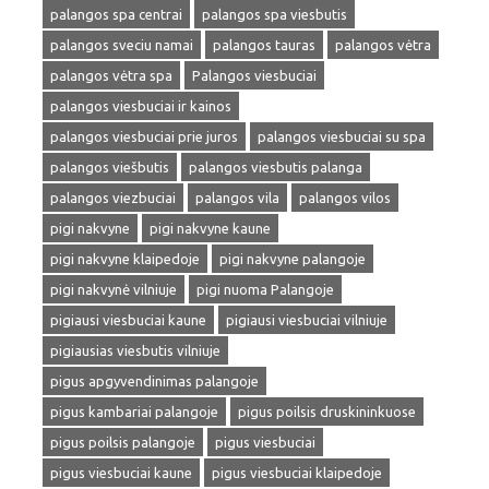
palangos spa centrai
palangos spa viesbutis
palangos sveciu namai
palangos tauras
palangos vėtra
palangos vėtra spa
Palangos viesbuciai
palangos viesbuciai ir kainos
palangos viesbuciai prie juros
palangos viesbuciai su spa
palangos viešbutis
palangos viesbutis palanga
palangos viezbuciai
palangos vila
palangos vilos
pigi nakvyne
pigi nakvyne kaune
pigi nakvyne klaipedoje
pigi nakvyne palangoje
pigi nakvynė vilniuje
pigi nuoma Palangoje
pigiausi viesbuciai kaune
pigiausi viesbuciai vilniuje
pigiausias viesbutis vilniuje
pigus apgyvendinimas palangoje
pigus kambariai palangoje
pigus poilsis druskininkuose
pigus poilsis palangoje
pigus viesbuciai
pigus viesbuciai kaune
pigus viesbuciai klaipedoje