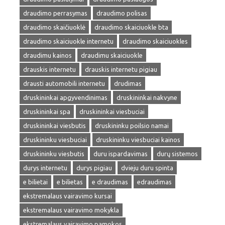
draudimo perrasymas
draudimo polisas
draudimo skaičiuoklė
draudimo skaiciuokle bta
draudimo skaiciuokle internetu
draudimo skaiciuokles
draudimu kainos
draudimu skaiciuokle
drauskis internetu
drauskis internetu pigiau
drausti automobili internetu
drudimas
druskininkai apgyvendinimas
druskininkai nakvyne
druskininkai spa
druskininkai viesbuciai
druskininkai viesbutis
druskininku poilsio namai
druskininku viesbuciai
druskininku viesbuciai kainos
druskininku viesbutis
duru ispardavimas
durų sistemos
durys internetu
durys pigiau
dvieju duru spinta
e bilietai
e bilietas
e draudimas
edraudimas
ekstremalaus vairavimo kursai
ekstremalaus vairavimo mokykla
ekstremalaus vairavimo pamokos