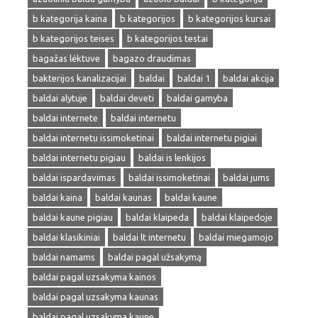
b kategorija kaina
b kategorijos
b kategorijos kursai
b kategorijos teises
b kategorijos testai
bagažas lėktuve
bagazo draudimas
bakterijos kanalizacijai
baldai
baldai 1
baldai akcija
baldai alytuje
baldai deveti
baldai gamyba
baldai internete
baldai internetu
baldai internetu issimoketinai
baldai internetu pigiai
baldai internetu pigiau
baldai is lenkijos
baldai ispardavimas
baldai issimoketinai
baldai jums
baldai kaina
baldai kaunas
baldai kaune
baldai kaune pigiau
baldai klaipeda
baldai klaipedoje
baldai klasikiniai
baldai lt internetu
baldai miegamojo
baldai namams
baldai pagal užsakymą
baldai pagal uzsakyma kainos
baldai pagal uzsakyma kaunas
baldai pagal uzsakyma kaune