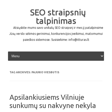
SEO straipsnių
talpinimas
Atsiųskite mums savo unikalų SEO straipsnį ir mes jį patalpinsime
Jūsų verslo sėkmės gerinimui, konkurencijos įveikimui, matomumui
paieškos sistemose. Susisiekime: info@itturas.lt
Skip to content
TAG ARCHIVES:
PAJURIO VIESBUTIS
Apsilankiusiems Vilniuje
sunkumų su nakvyne nekyla