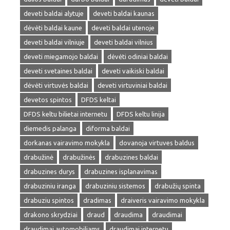
deveti baldai alytuje
deveti baldai kaunas
dėvėti baldai kaune
deveti baldai utenoje
deveti baldai vilniuje
deveti baldai vilnius
deveti miegamojo baldai
dėvėti odiniai baldai
deveti svetaines baldai
deveti vaikiski baldai
dėvėti virtuvės baldai
deveti virtuviniai baldai
devetos spintos
DFDS keltai
DFDS keltu bilietai internetu
DFDS keltu linija
diemedis palanga
diforma baldai
dorkanas vairavimo mokykla
dovanoja virtuves baldus
drabužinė
drabužinės
drabuzines baldai
drabuzines durys
drabuzines isplanavimas
drabuziniu iranga
drabuziniu sistemos
drabužių spinta
drabuziu spintos
dradimas
draiveris vairavimo mokykla
drakono skrydziai
draud
draudima
draudimai
draudimai automobiliams
draudimai internetu