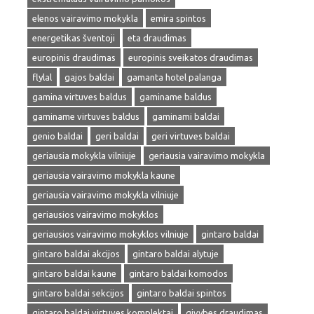
elenos vairavimo mokykla
emira spintos
energetikas šventoji
eta draudimas
europinis draudimas
europinis sveikatos draudimas
flylal
gajos baldai
gamanta hotel palanga
gamina virtuves baldus
gaminame baldus
gaminame virtuves baldus
gaminami baldai
genio baldai
geri baldai
geri virtuves baldai
geriausia mokykla vilniuje
geriausia vairavimo mokykla
geriausia vairavimo mokykla kaune
geriausia vairavimo mokykla vilniuje
geriausios vairavimo mokyklos
geriausios vairavimo mokyklos vilniuje
gintaro baldai
gintaro baldai akcijos
gintaro baldai alytuje
gintaro baldai kaune
gintaro baldai komodos
gintaro baldai sekcijos
gintaro baldai spintos
gintaro baldai virtuves komplektai
givybes draudimas