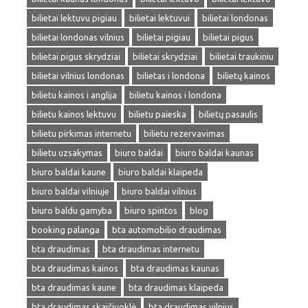
bilietai lektuvu pigiau
bilietai lektuvui
bilietai londonas
bilietai londonas vilnius
bilietai pigiau
bilietai pigus
bilietai pigus skrydziai
bilietai skrydziai
bilietai traukiniu
bilietai vilnius londonas
bilietas i londona
bilietų kainos
bilietu kainos i anglija
bilietu kainos i londona
bilietu kainos lektuvu
bilietu paieska
bilietų pasaulis
bilietu pirkimas internetu
bilietu rezervavimas
bilietu uzsakymas
biuro baldai
biuro baldai kaunas
biuro baldai kaune
biuro baldai klaipeda
biuro baldai vilniuje
biuro baldai vilnius
biuro baldu gamyba
biuro spintos
blog
booking palanga
bta automobilio draudimas
bta draudimas
bta draudimas internetu
bta draudimas kainos
bta draudimas kaunas
bta draudimas kaune
bta draudimas klaipeda
bta draudimas skaičiuoklė
bta draudimas vilnius