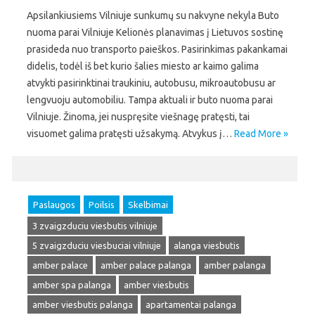
Apsilankiusiems Vilniuje sunkumų su nakvyne nekyla Buto
nuoma parai Vilniuje Kelionės planavimas į Lietuvos sostinę
prasideda nuo transporto paieškos. Pasirinkimas pakankamai
didelis, todėl iš bet kurio šalies miesto ar kaimo galima
atvykti pasirinktinai traukiniu, autobusu, mikroautobusu ar
lengvuoju automobiliu. Tampa aktuali ir buto nuoma parai
Vilniuje. Žinoma, jei nuspręsite viešnagę pratęsti, tai
visuomet galima pratęsti užsakymą. Atvykus į…
Read More »
Paslaugos
Poilsis
Skelbimai
3 zvaigzduciu viesbutis vilniuje
5 zvaigzduciu viesbuciai vilniuje
alanga viesbutis
amber palace
amber palace palanga
amber palanga
amber spa palanga
amber viesbutis
amber viesbutis palanga
apartamentai palanga