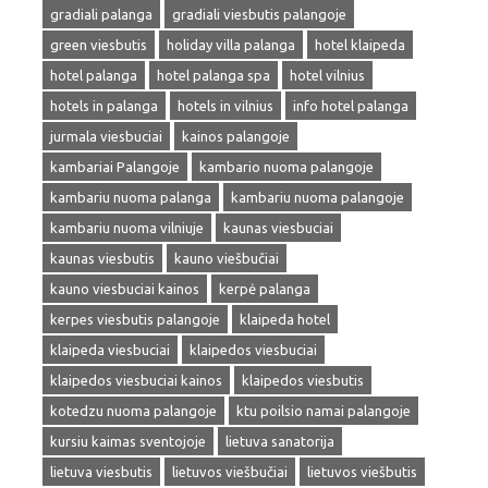
gradiali palanga
gradiali viesbutis palangoje
green viesbutis
holiday villa palanga
hotel klaipeda
hotel palanga
hotel palanga spa
hotel vilnius
hotels in palanga
hotels in vilnius
info hotel palanga
jurmala viesbuciai
kainos palangoje
kambariai Palangoje
kambario nuoma palangoje
kambariu nuoma palanga
kambariu nuoma palangoje
kambariu nuoma vilniuje
kaunas viesbuciai
kaunas viesbutis
kauno viešbučiai
kauno viesbuciai kainos
kerpė palanga
kerpes viesbutis palangoje
klaipeda hotel
klaipeda viesbuciai
klaipedos viesbuciai
klaipedos viesbuciai kainos
klaipedos viesbutis
kotedzu nuoma palangoje
ktu poilsio namai palangoje
kursiu kaimas sventojoje
lietuva sanatorija
lietuva viesbutis
lietuvos viešbučiai
lietuvos viešbutis