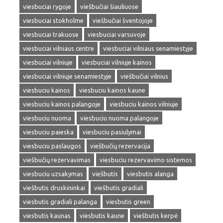
viesbuciai rygoje
viešbučiai šiauliuose
viesbuciai stokholme
viešbučiai šventojoje
viesbuciai trakuose
viesbuciai varsuvoje
viesbuciai vilniaus centre
viesbuciai vilniaus senamiestyje
viesbuciai vilniuje
viesbuciai vilniuje kainos
viesbuciai vilniuje senamiestyje
viešbučiai vilnius
viesbuciu kainos
viesbuciu kainos kaune
viesbuciu kainos palangoje
viesbuciu kainos vilniuje
viesbuciu nuoma
viesbuciu nuoma palangoje
viesbuciu paieska
viesbuciu pasiulymai
viesbuciu paslaugos
viešbučių rezervacija
viešbučių rezervavimas
viesbuciu rezervavimo sistemos
viesbuciu uzsakymas
viešbutis
viesbutis alanga
viešbutis druskininkai
viešbutis gradiali
viesbutis gradiali palanga
viesbutis green
viesbutis kaunas
viesbutis kaune
viešbutis kerpė