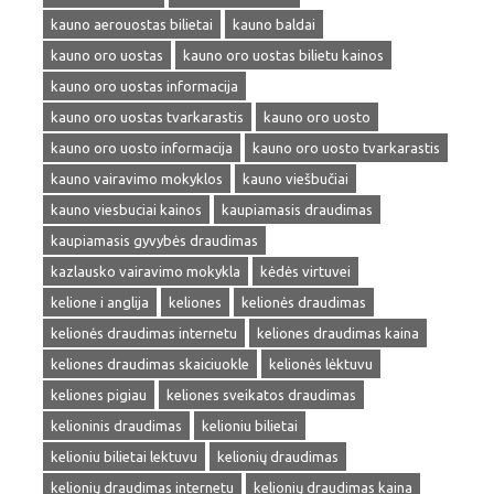
kauno aerouostas bilietai
kauno baldai
kauno oro uostas
kauno oro uostas bilietu kainos
kauno oro uostas informacija
kauno oro uostas tvarkarastis
kauno oro uosto
kauno oro uosto informacija
kauno oro uosto tvarkarastis
kauno vairavimo mokyklos
kauno viešbučiai
kauno viesbuciai kainos
kaupiamasis draudimas
kaupiamasis gyvybės draudimas
kazlausko vairavimo mokykla
kėdės virtuvei
kelione i anglija
keliones
kelionės draudimas
kelionės draudimas internetu
keliones draudimas kaina
keliones draudimas skaiciuokle
kelionės lėktuvu
keliones pigiau
keliones sveikatos draudimas
kelioninis draudimas
kelioniu bilietai
kelioniu bilietai lektuvu
kelionių draudimas
kelionių draudimas internetu
kelionių draudimas kaina