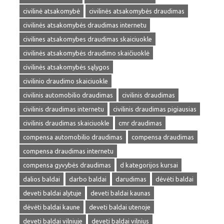
civilinė atsakomybė
civilinės atsakomybės draudimas
civilinės atsakomybės draudimas internetu
civilines atsakomybes draudimas skaiciuokle
civilinės atsakomybės draudimo skaičiuoklė
civilinės atsakomybės sąlygos
civilinio draudimo skaiciuokle
civilinis automobilio draudimas
civilinis draudimas
civilinis draudimas internetu
civilinis draudimas pigiausias
civilinis draudimas skaiciuokle
cmr draudimas
compensa automobilio draudimas
compensa draudimas
compensa draudimas internetu
compensa gyvybės draudimas
d kategorijos kursai
dalios baldai
darbo baldai
darudimas
dėvėti baldai
deveti baldai alytuje
deveti baldai kaunas
dėvėti baldai kaune
deveti baldai utenoje
deveti baldai vilniuje
deveti baldai vilnius