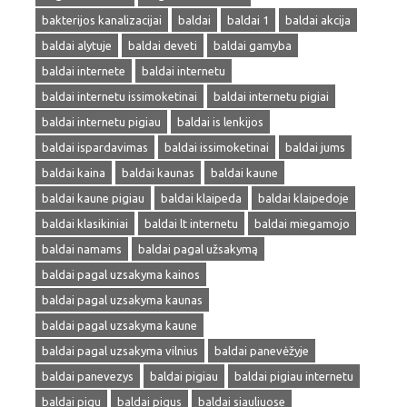
bakterijos kanalizacijai
baldai
baldai 1
baldai akcija
baldai alytuje
baldai deveti
baldai gamyba
baldai internete
baldai internetu
baldai internetu issimoketinai
baldai internetu pigiai
baldai internetu pigiau
baldai is lenkijos
baldai ispardavimas
baldai issimoketinai
baldai jums
baldai kaina
baldai kaunas
baldai kaune
baldai kaune pigiau
baldai klaipeda
baldai klaipedoje
baldai klasikiniai
baldai lt internetu
baldai miegamojo
baldai namams
baldai pagal užsakymą
baldai pagal uzsakyma kainos
baldai pagal uzsakyma kaunas
baldai pagal uzsakyma kaune
baldai pagal uzsakyma vilnius
baldai panevėžyje
baldai panevezys
baldai pigiau
baldai pigiau internetu
baldai pigu
baldai pigus
baldai siauliuose