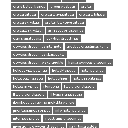
grafu baldai kainos
green viesbutis
greitai
greitai bilietai
greitai lt aviabilietai
greitai lt bilietai
greitai skrydziai
greitai.lt lektuvu bilietai
greitai.lt skrydžiai
gsm saugos sistemos
gsm signalizacija
gyvybės draudimas
gyvybes draudimas internetu
gyvybes draudimas kaina
gyvybes draudimas skaiciuokle
gyvybes draudimo skaiciuokle
hansa gyvybės draudimas
holiday villa palanga
hotel klaipeda
hotel palanga
hotel palanga spa
hotel vilnius
hotels in palanga
hotels in vilnius
i londona
I lygio signalizacija
II lygio signalizacija
III lygio signalizacija
ikonikovo vairavimo mokykla vilniuje
įmontuojamos spintos
info hotel palanga
internetu pigiau
investicinis draudimas
investicinis gyvybės draudimas
isskirtiniai baldai