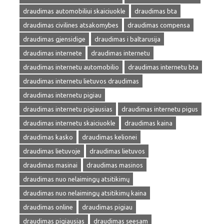
draudimas automobiliui skaiciuokle
draudimas bta
draudimas civilines atsakomybes
draudimas compensa
draudimas gjensidige
draudimas i baltarusija
draudimas internete
draudimas internetu
draudimas internetu automobilio
draudimas internetu bta
draudimas internetu lietuvos draudimas
draudimas internetu pigiau
draudimas internetu pigiausias
draudimas internetu pigus
draudimas internetu skaiciuokle
draudimas kaina
draudimas kasko
draudimas kelionei
draudimas lietuvoje
draudimas lietuvos
draudimas masinai
draudimas masinos
draudimas nuo nelaimingų atsitikimų
draudimas nuo nelaimingų atsitikimų kaina
draudimas online
draudimas pigiau
draudimas pigiausias
draudimas seesam