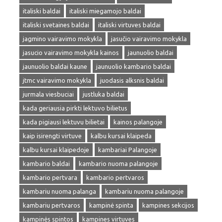
italiski baldai
italiski miegamojo baldai
italiski svetaines baldai
italiski virtuves baldai
jagmino vairavimo mokykla
jasučio vairavimo mokykla
jasucio vairavimo mokykla kainos
jaunuolio baldai
jaunuolio baldai kaune
jaunuolio kambario baldai
jtmc vairavimo mokykla
juodasis alksnis baldai
jurmala viesbuciai
justluka baldai
kada geriausia pirkti lektuvo bilietus
kada pigiausi lektuvu bilietai
kainos palangoje
kaip isirengti virtuve
kalbu kursai klaipeda
kalbu kursai klaipedoje
kambariai Palangoje
kambario baldai
kambario nuoma palangoje
kambario pertvara
kambario pertvaros
kambariu nuoma palanga
kambariu nuoma palangoje
kambariu pertvaros
kampinė spinta
kampines sekcijos
kampinės spintos
kampines virtuves