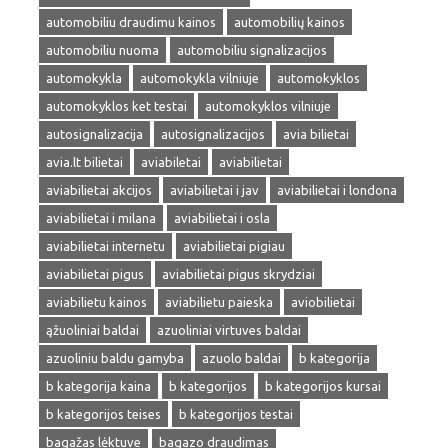
automobiliu draudimu kainos
automobilių kainos
automobiliu nuoma
automobiliu signalizacijos
automokykla
automokykla vilniuje
automokyklos
automokyklos ket testai
automokyklos vilniuje
autosignalizacija
autosignalizacijos
avia bilietai
avia.lt bilietai
aviabiletai
aviabilietai
aviabilietai akcijos
aviabilietai i jav
aviabilietai i londona
aviabilietai i milana
aviabilietai i osla
aviabilietai internetu
aviabilietai pigiau
aviabilietai pigus
aviabilietai pigus skrydziai
aviabilietu kainos
aviabilietu paieska
aviobilietai
ąžuoliniai baldai
azuoliniai virtuves baldai
azuoliniu baldu gamyba
azuolo baldai
b kategorija
b kategorija kaina
b kategorijos
b kategorijos kursai
b kategorijos teises
b kategorijos testai
bagažas lėktuve
bagazo draudimas