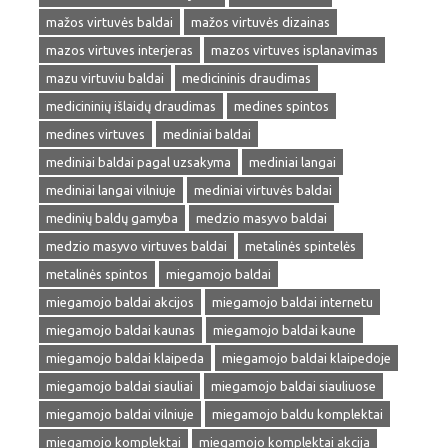
mažos virtuvės baldai
mažos virtuvės dizainas
mazos virtuves interjeras
mazos virtuves isplanavimas
mazu virtuviu baldai
medicininis draudimas
medicininių išlaidų draudimas
medines spintos
medines virtuves
mediniai baldai
mediniai baldai pagal uzsakyma
mediniai langai
mediniai langai vilniuje
mediniai virtuvės baldai
medinių baldų gamyba
medzio masyvo baldai
medzio masyvo virtuves baldai
metalinės spintelės
metalinės spintos
miegamojo baldai
miegamojo baldai akcijos
miegamojo baldai internetu
miegamojo baldai kaunas
miegamojo baldai kaune
miegamojo baldai klaipeda
miegamojo baldai klaipedoje
miegamojo baldai siauliai
miegamojo baldai siauliuose
miegamojo baldai vilniuje
miegamojo baldu komplektai
miegamojo komplektai
miegamojo komplektai akcija