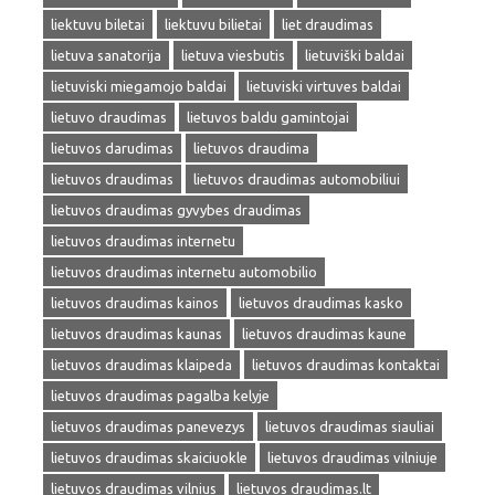
liektuvu biletai
liektuvu bilietai
liet draudimas
lietuva sanatorija
lietuva viesbutis
lietuviški baldai
lietuviski miegamojo baldai
lietuviski virtuves baldai
lietuvo draudimas
lietuvos baldu gamintojai
lietuvos darudimas
lietuvos draudima
lietuvos draudimas
lietuvos draudimas automobiliui
lietuvos draudimas gyvybes draudimas
lietuvos draudimas internetu
lietuvos draudimas internetu automobilio
lietuvos draudimas kainos
lietuvos draudimas kasko
lietuvos draudimas kaunas
lietuvos draudimas kaune
lietuvos draudimas klaipeda
lietuvos draudimas kontaktai
lietuvos draudimas pagalba kelyje
lietuvos draudimas panevezys
lietuvos draudimas siauliai
lietuvos draudimas skaiciuokle
lietuvos draudimas vilniuje
lietuvos draudimas vilnius
lietuvos draudimas.lt