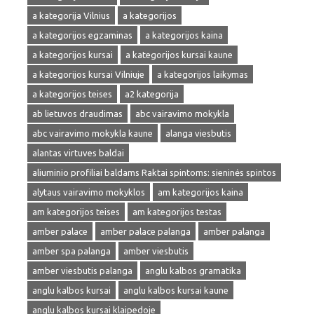
a kategorija Vilnius
a kategorijos
a kategorijos egzaminas
a kategorijos kaina
a kategorijos kursai
a kategorijos kursai kaune
a kategorijos kursai Vilniuje
a kategorijos laikymas
a kategorijos teises
a2 kategorija
ab lietuvos draudimas
abc vairavimo mokykla
abc vairavimo mokykla kaune
alanga viesbutis
alantas virtuves baldai
aliuminio profiliai baldams Raktai spintoms: sieninės spintos
alytaus vairavimo mokyklos
am kategorijos kaina
am kategorijos teises
am kategorijos testas
amber palace
amber palace palanga
amber palanga
amber spa palanga
amber viesbutis
amber viesbutis palanga
anglu kalbos gramatika
anglu kalbos kursai
anglu kalbos kursai kaune
anglu kalbos kursai klaipedoje