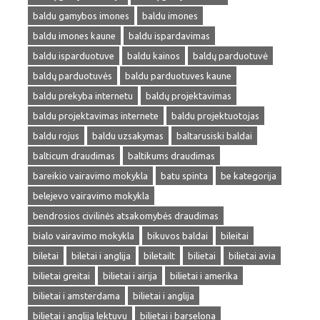
baldu gamybos imones
baldu imones
baldu imones kaune
baldu ispardavimas
baldu isparduotuve
baldu kainos
baldų parduotuvė
baldų parduotuvės
baldu parduotuves kaune
baldu prekyba internetu
baldų projektavimas
baldu projektavimas internete
baldu projektuotojas
baldu rojus
baldu uzsakymas
baltarusiski baldai
balticum draudimas
baltikums draudimas
bareikio vairavimo mokykla
batu spinta
be kategorija
belejevo vairavimo mokykla
bendrosios civilinės atsakomybės draudimas
bialo vairavimo mokykla
bikuvos baldai
bileitai
biletai
biletai i anglija
biletailt
bilietai
bilietai avia
bilietai greitai
bilietai i airija
bilietai i amerika
bilietai i amsterdama
bilietai i anglija
bilietai i anglija lektuvu
bilietai i barselona