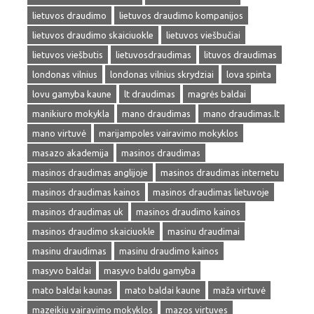
lietuvos draudimo
lietuvos draudimo kompanijos
lietuvos draudimo skaiciuokle
lietuvos viešbučiai
lietuvos viešbutis
lietuvosdraudimas
lituvos draudimas
londonas vilnius
londonas vilnius skrydziai
lova spinta
lovu gamyba kaune
lt draudimas
magrės baldai
manikiuro mokykla
mano draudimas
mano draudimas.lt
mano virtuvė
marijampoles vairavimo mokyklos
masazo akademija
masinos draudimas
masinos draudimas anglijoje
masinos draudimas internetu
masinos draudimas kainos
masinos draudimas lietuvoje
masinos draudimas uk
masinos draudimo kainos
masinos draudimo skaiciuokle
masinu draudimai
masinu draudimas
masinu draudimo kainos
masyvo baldai
masyvo baldu gamyba
mato baldai kaunas
mato baldai kaune
maža virtuvė
mazeikiu vairavimo mokyklos
mazos virtuves