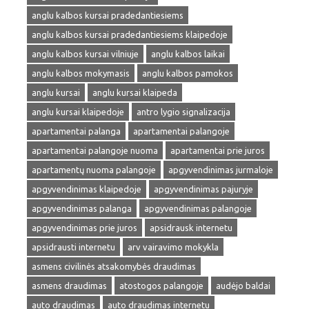
anglu kalbos kursai pradedantiesiems
anglu kalbos kursai pradedantiesiems klaipedoje
anglu kalbos kursai vilniuje
anglu kalbos laikai
anglu kalbos mokymasis
anglu kalbos pamokos
anglu kursai
anglu kursai klaipeda
anglu kursai klaipedoje
antro lygio signalizacija
apartamentai palanga
apartamentai palangoje
apartamentai palangoje nuoma
apartamentai prie juros
apartamentų nuoma palangoje
apgyvendinimas jurmaloje
apgyvendinimas klaipedoje
apgyvendinimas pajuryje
apgyvendinimas palanga
apgyvendinimas palangoje
apgyvendinimas prie juros
apsidrausk internetu
apsidrausti internetu
arv vairavimo mokykla
asmens civilinės atsakomybės draudimas
asmens draudimas
atostogos palangoje
audėjo baldai
auto draudimas
auto draudimas internetu