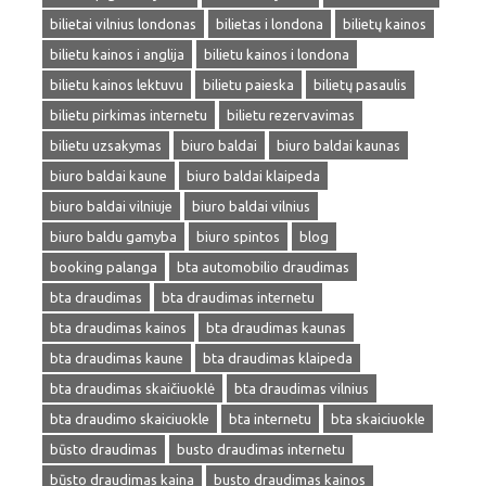
bilietai vilnius londonas
bilietas i londona
bilietų kainos
bilietu kainos i anglija
bilietu kainos i londona
bilietu kainos lektuvu
bilietu paieska
bilietų pasaulis
bilietu pirkimas internetu
bilietu rezervavimas
bilietu uzsakymas
biuro baldai
biuro baldai kaunas
biuro baldai kaune
biuro baldai klaipeda
biuro baldai vilniuje
biuro baldai vilnius
biuro baldu gamyba
biuro spintos
blog
booking palanga
bta automobilio draudimas
bta draudimas
bta draudimas internetu
bta draudimas kainos
bta draudimas kaunas
bta draudimas kaune
bta draudimas klaipeda
bta draudimas skaičiuoklė
bta draudimas vilnius
bta draudimo skaiciuokle
bta internetu
bta skaiciuokle
būsto draudimas
busto draudimas internetu
būsto draudimas kaina
busto draudimas kainos