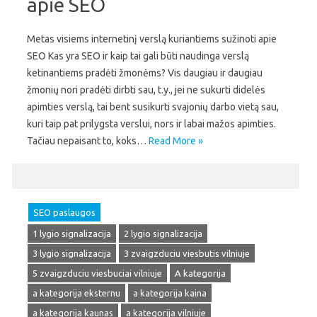
apie SEO
Metas visiems internetinį verslą kuriantiems sužinoti apie
SEO Kas yra SEO ir kaip tai gali būti naudinga verslą
ketinantiems pradėti žmonėms? Vis daugiau ir daugiau
žmonių nori pradėti dirbti sau, t.y., jei ne sukurti didelės
apimties verslą, tai bent susikurti svajonių darbo vietą sau,
kuri taip pat prilygsta verslui, nors ir labai mažos apimties.
Tačiau nepaisant to, koks…
Read More »
SEO paslaugos
1 lygio signalizacija
2 lygio signalizacija
3 lygio signalizacija
3 zvaigzduciu viesbutis vilniuje
5 zvaigzduciu viesbuciai vilniuje
A kategorija
a kategorija eksternu
a kategorija kaina
a kategorija kaunas
a kategorija vilniuje