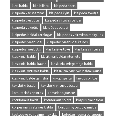
kieti baldai
kilti bilietai
klaipeda hotel
klaipeda karlshamnas
klaipeda kylis
klaipeda svedija
klaipeda viesbuciai
klaipėda virtuves baldai
klaipeda vokietija
klaipėdos baldai
klaipedos baldai katalogas
klaipedos vairavimo mokyklos
klaipedos viesbuciai
klaipedos viesbuciai kainos
klaipedos viesbutis
klasikinė virtuvė
klasikines virtuves
klasikiniai baldai
klasikiniai baldai internetu
klasikiniai baldai kaune
klasikiniai miegamojo baldai
klasikiniai virtuvės baldai
klasikiniai virtuves baldai kaune
klasikiniu baldu gamyba
knygu spinta
knygų spintos
kokybiški baldai
kokybiski virtuves baldai
komutacinės spintos
konvejerio juostos
koridoriaus baldai
koridoriaus spinta
korpusiniai baldai
korpusiniai svetaines baldai
korpusinių baldų gamyba
kostygovo vairavimo mokykla
kotedzu nuoma palangoje