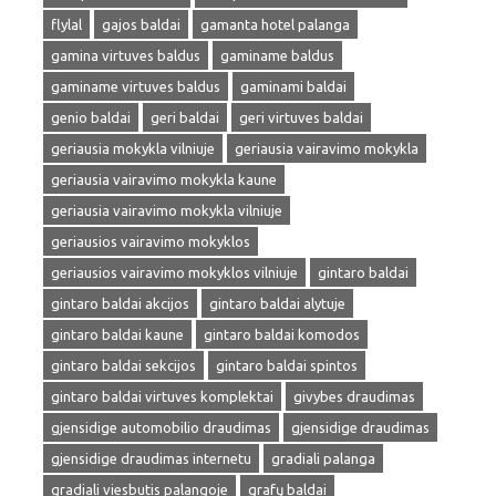
flylal
gajos baldai
gamanta hotel palanga
gamina virtuves baldus
gaminame baldus
gaminame virtuves baldus
gaminami baldai
genio baldai
geri baldai
geri virtuves baldai
geriausia mokykla vilniuje
geriausia vairavimo mokykla
geriausia vairavimo mokykla kaune
geriausia vairavimo mokykla vilniuje
geriausios vairavimo mokyklos
geriausios vairavimo mokyklos vilniuje
gintaro baldai
gintaro baldai akcijos
gintaro baldai alytuje
gintaro baldai kaune
gintaro baldai komodos
gintaro baldai sekcijos
gintaro baldai spintos
gintaro baldai virtuves komplektai
givybes draudimas
gjensidige automobilio draudimas
gjensidige draudimas
gjensidige draudimas internetu
gradiali palanga
gradiali viesbutis palangoje
grafų baldai