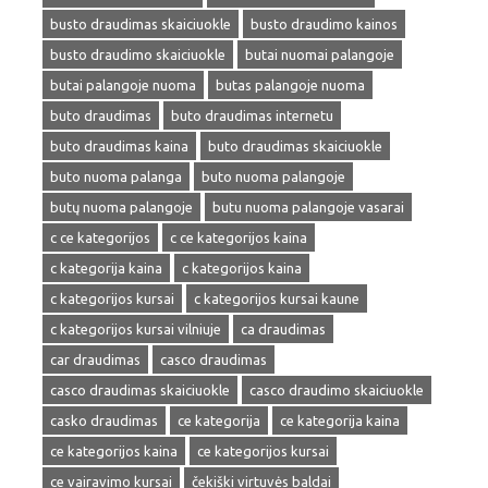
busto draudimas skaiciuokle
busto draudimo kainos
busto draudimo skaiciuokle
butai nuomai palangoje
butai palangoje nuoma
butas palangoje nuoma
buto draudimas
buto draudimas internetu
buto draudimas kaina
buto draudimas skaiciuokle
buto nuoma palanga
buto nuoma palangoje
butų nuoma palangoje
butu nuoma palangoje vasarai
c ce kategorijos
c ce kategorijos kaina
c kategorija kaina
c kategorijos kaina
c kategorijos kursai
c kategorijos kursai kaune
c kategorijos kursai vilniuje
ca draudimas
car draudimas
casco draudimas
casco draudimas skaiciuokle
casco draudimo skaiciuokle
casko draudimas
ce kategorija
ce kategorija kaina
ce kategorijos kaina
ce kategorijos kursai
ce vairavimo kursai
čekiški virtuvės baldai