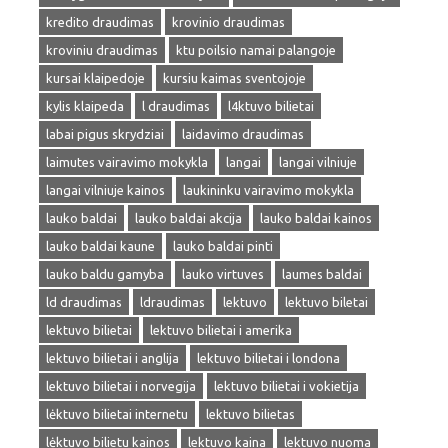
kredito draudimas
krovinio draudimas
kroviniu draudimas
ktu poilsio namai palangoje
kursai klaipedoje
kursiu kaimas sventojoje
kylis klaipeda
l draudimas
l4ktuvo bilietai
labai pigus skrydziai
laidavimo draudimas
laimutes vairavimo mokykla
langai
langai vilniuje
langai vilniuje kainos
laukininku vairavimo mokykla
lauko baldai
lauko baldai akcija
lauko baldai kainos
lauko baldai kaune
lauko baldai pinti
lauko baldu gamyba
lauko virtuves
laumes baldai
ld draudimas
ldraudimas
lektuvo
lektuvo biletai
lektuvo bilietai
lektuvo bilietai i amerika
lektuvo bilietai i anglija
lektuvo bilietai i londona
lektuvo bilietai i norvegija
lektuvo bilietai i vokietija
lėktuvo bilietai internetu
lektuvo bilietas
lėktuvo bilietu kainos
lektuvo kaina
lektuvo nuoma