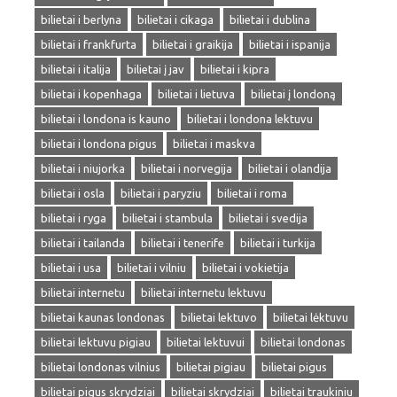
bilietai i berlyna
bilietai i cikaga
bilietai i dublina
bilietai i frankfurta
bilietai i graikija
bilietai i ispanija
bilietai i italija
bilietai į jav
bilietai i kipra
bilietai i kopenhaga
bilietai i lietuva
bilietai į londoną
bilietai i londona is kauno
bilietai i londona lektuvu
bilietai i londona pigus
bilietai i maskva
bilietai i niujorka
bilietai i norvegija
bilietai i olandija
bilietai i osla
bilietai i paryziu
bilietai i roma
bilietai i ryga
bilietai i stambula
bilietai i svedija
bilietai i tailanda
bilietai i tenerife
bilietai i turkija
bilietai i usa
bilietai i vilniu
bilietai i vokietija
bilietai internetu
bilietai internetu lektuvu
bilietai kaunas londonas
bilietai lektuvo
bilietai lėktuvu
bilietai lektuvu pigiau
bilietai lektuvui
bilietai londonas
bilietai londonas vilnius
bilietai pigiau
bilietai pigus
bilietai pigus skrydziai
bilietai skrydziai
bilietai traukiniu