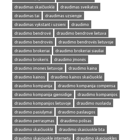
draudimas skaičiuoklė
draudimas sveikatos
draudimas tai
draudimas uzsienyje
draudimas vykstant i uzsieni
draudimo
draudimo bendrovė
draudimo bendrove lietuva
draudimo bendrovės
draudimo bendrovės lietuvoje
draudimo brokeriai
draudimo brokeriai siauliai
draudimo brokeris
draudimo įmonės
draudimo imones lietuvoje
draudimo kaina
draudimo kainos
draudimo kainos skaičiuoklė
draudimo kompanija
draudimo kompanija compensa
draudimo kompanija gjensidige
draudimo kompanijos
draudimo kompanijos lietuvoje
draudimo nuolaida
draudimo pasiulymai
draudimo paslaugos
draudimo perrasymas
draudimo polisas
draudimo skaičiuoklė
draudimo skaiciuokle bta
draudimo skaiciuokle internetu
draudimo skaiciuokles