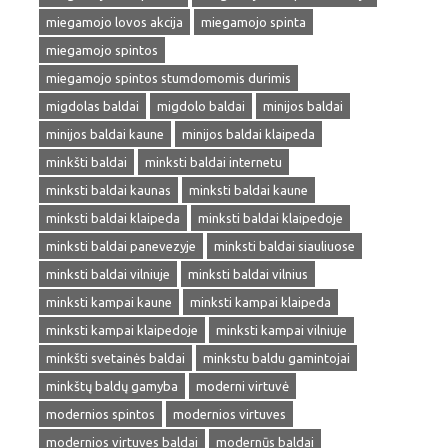
miegamojo lovos akcija
miegamojo spinta
miegamojo spintos
miegamojo spintos stumdomomis durimis
migdolas baldai
migdolo baldai
minijos baldai
minijos baldai kaune
minijos baldai klaipeda
minkšti baldai
minksti baldai internetu
minksti baldai kaunas
minksti baldai kaune
minksti baldai klaipeda
minksti baldai klaipedoje
minksti baldai panevezyje
minksti baldai siauliuose
minksti baldai vilniuje
minksti baldai vilnius
minksti kampai kaune
minksti kampai klaipeda
minksti kampai klaipedoje
minksti kampai vilniuje
minkšti svetainės baldai
minkstu baldu gamintojai
minkštų baldų gamyba
moderni virtuvė
modernios spintos
modernios virtuves
modernios virtuves baldai
modernūs baldai