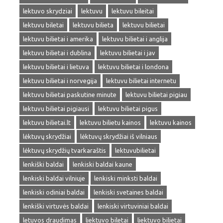
lektuvo skrydziai
lektuvu
lektuvu bileitai
lektuvu biletai
lektuvu bilieta
lektuvu bilietai
lektuvu bilietai i amerika
lektuvu bilietai i anglija
lektuvu bilietai i dublina
lektuvu bilietai i jav
lektuvu bilietai i lietuva
lektuvu bilietai i londona
lektuvu bilietai i norvegija
lektuvu bilietai internetu
lektuvu bilietai paskutine minute
lektuvu bilietai pigiau
lektuvu bilietai pigiausi
lektuvu bilietai pigus
lektuvu bilietai.lt
lektuvu bilietu kainos
lektuvu kainos
lėktuvų skrydžiai
lėktuvų skrydžiai iš vilniaus
lėktuvų skrydžių tvarkaraštis
lektuvubilietai
lenkiški baldai
lenkiski baldai kaune
lenkiski baldai vilniuje
lenkiski minksti baldai
lenkiski odiniai baldai
lenkiski svetaines baldai
lenkiški virtuvės baldai
lenkiski virtuviniai baldai
letuvos draudimas
liektuvo biletai
liektuvo bilietai