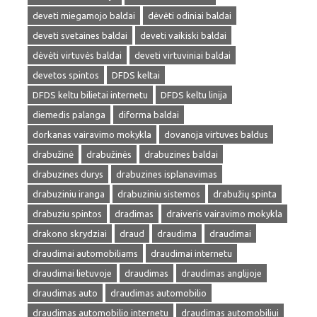
deveti miegamojo baldai
dėvėti odiniai baldai
deveti svetaines baldai
deveti vaikiski baldai
dėvėti virtuvės baldai
deveti virtuviniai baldai
devetos spintos
DFDS keltai
DFDS keltu bilietai internetu
DFDS keltu linija
diemedis palanga
diforma baldai
dorkanas vairavimo mokykla
dovanoja virtuves baldus
drabužinė
drabužinės
drabuzines baldai
drabuzines durys
drabuzines isplanavimas
drabuziniu iranga
drabuziniu sistemos
drabužių spinta
drabuziu spintos
dradimas
draiveris vairavimo mokykla
drakono skrydziai
draud
draudima
draudimai
draudimai automobiliams
draudimai internetu
draudimai lietuvoje
draudimas
draudimas anglijoje
draudimas auto
draudimas automobilio
draudimas automobilio internetu
draudimas automobiliui