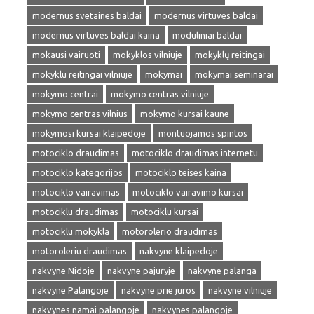
modernus svetaines baldai
modernus virtuves baldai
modernus virtuves baldai kaina
moduliniai baldai
mokausi vairuoti
mokyklos vilniuje
mokyklų reitingai
mokyklu reitingai vilniuje
mokymai
mokymai seminarai
mokymo centrai
mokymo centras vilniuje
mokymo centras vilnius
mokymo kursai kaune
mokymosi kursai klaipedoje
montuojamos spintos
motociklo draudimas
motociklo draudimas internetu
motociklo kategorijos
motociklo teises kaina
motociklo vairavimas
motociklo vairavimo kursai
motociklu draudimas
motociklu kursai
motociklu mokykla
motorolerio draudimas
motoroleriu draudimas
nakvyne klaipedoje
nakvyne Nidoje
nakvyne pajuryje
nakvyne palanga
nakvyne Palangoje
nakvyne prie juros
nakvyne vilniuje
nakvynes namai palangoje
nakvynes palangoje