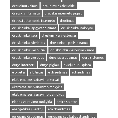
draudimu kainos
draudimu skaiciuokle
drauskis internetu
drauskis internetu pigiau
drausti automobili internetu
drudimas
druskininkai apgyvendinimas
druskininkai nakvyne
druskininkai spa
druskininkai viesbuciai
druskininkai viesbutis
druskininku poilsio namai
druskininku viesbuciai
druskininku viesbuciai kainos
druskininku viesbutis
duru ispardavimas
durų sistemos
durys internetu
durys pigiau
dvieju duru spinta
e bilietai
e bilietas
e draudimas
edraudimas
ekstremalaus vairavimo kursai
ekstremalaus vairavimo mokykla
ekstremalaus vairavimo pamokos
elenos vairavimo mokykla
emira spintos
energetikas šventoji
eta draudimas
europinis draudimas
europinis sveikatos draudimas