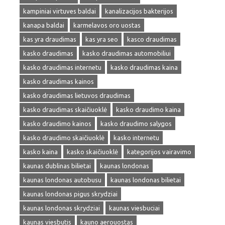
kampiniai virtuves baldai
kanalizacijos bakterijos
kanapa baldai
karmelavos oro uostas
kas yra draudimas
kas yra seo
kasco draudimas
kasko draudimas
kasko draudimas automobiliui
kasko draudimas internetu
kasko draudimas kaina
kasko draudimas kainos
kasko draudimas lietuvos draudimas
kasko draudimas skaičiuoklė
kasko draudimo kaina
kasko draudimo kainos
kasko draudimo salygos
kasko draudimo skaičiuoklė
kasko internetu
kasko kaina
kasko skaičiuoklė
kategorijos vairavimo
kaunas dublinas bilietai
kaunas londonas
kaunas londonas autobusu
kaunas londonas bilietai
kaunas londonas pigus skrydziai
kaunas londonas skrydziai
kaunas viesbuciai
kaunas viesbutis
kauno aerouostas