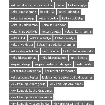
kelioniu draudimas skaiciuokle
keltai
keltai i anglija
keltai i karlshamna
keltai i kyli
keltai i olandija
keltai i prancuzija
keltai i svedija
keltai i vokietija
keltai is karlshamno
keltai is klaipedos
keltai klaipeda kylis
keltas i anglija
keltas i karlshamna
keltas i kyli
keltas i olandija
keltas i svedija
keltas i vokietija
keltas klaipeda karlshamnas
keltas klaipeda kulis
keltu bilietai
keltu bilietai internetu
keltu bilietai pigiau
keltu bilietu kainos
keltu kainos
kerpė palanga
kerpes viesbutis palangoje
kesto baldai
ket testai a kategorija
ket testai b kategorija
ket vairavimo testai
kiek kainuoja automobilio draudimas
kiek kainuoja c kategorija
kiek kainuoja draudimas
kiek kainuoja kasko draudimas
kiek kainuoja vairavimo kursai
kiek kainuoja virtuves baldai
kiek trunka vairavimo kursai