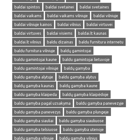
baldai spintos
baldai svetainei
baldai svetaines
baldai vaikams
baldai vaikams vilniuje
baldai vilniuje
baldai vilniuje kainos
baldai vilnius
baldai virtuvei
baldai virtuves
baldai visiems
baldai.lt kaunas
baldai.lt vilnius
baldu dizainas
baldu furnitura internetu
baldu furnitura vilniuje
baldų gamintojai
baldu gamintojai kaune
baldu gamintojai lietuvoje
baldu gamintojai vilniuje
baldų gamyba
baldu gamyba alytuje
baldu gamyba alytus
baldų gamyba kaunas
baldų gamyba kaune
baldu gamyba klaipeda
baldų gamyba klaipėdoje
baldu gamyba pagal uzsakyma
baldu gamyba panevezyje
baldu gamyba panevezys
baldu gamyba plungeje
baldu gamyba siauliai
baldu gamyba siauliuose
baldu gamyba telsiuose
baldu gamyba utenoje
baldų gamyba vilniuje
baldų gamyba vilnius