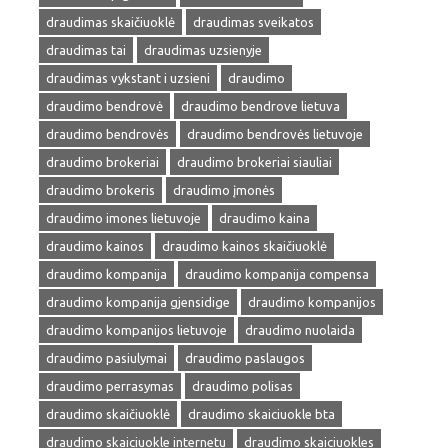
draudimas skaičiuoklė
draudimas sveikatos
draudimas tai
draudimas uzsienyje
draudimas vykstant i uzsieni
draudimo
draudimo bendrovė
draudimo bendrove lietuva
draudimo bendrovės
draudimo bendrovės lietuvoje
draudimo brokeriai
draudimo brokeriai siauliai
draudimo brokeris
draudimo įmonės
draudimo imones lietuvoje
draudimo kaina
draudimo kainos
draudimo kainos skaičiuoklė
draudimo kompanija
draudimo kompanija compensa
draudimo kompanija gjensidige
draudimo kompanijos
draudimo kompanijos lietuvoje
draudimo nuolaida
draudimo pasiulymai
draudimo paslaugos
draudimo perrasymas
draudimo polisas
draudimo skaičiuoklė
draudimo skaiciuokle bta
draudimo skaiciuokle internetu
draudimo skaiciuokles