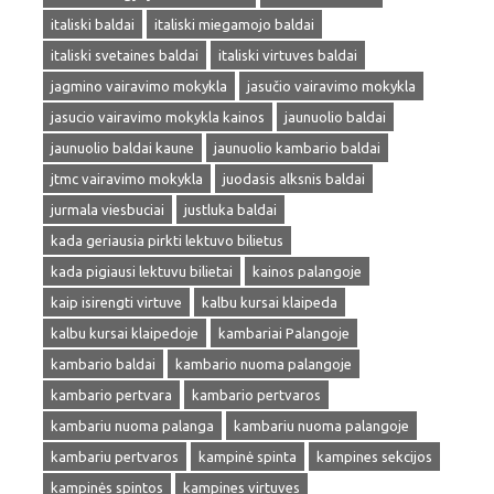
italiski baldai
italiski miegamojo baldai
italiski svetaines baldai
italiski virtuves baldai
jagmino vairavimo mokykla
jasučio vairavimo mokykla
jasucio vairavimo mokykla kainos
jaunuolio baldai
jaunuolio baldai kaune
jaunuolio kambario baldai
jtmc vairavimo mokykla
juodasis alksnis baldai
jurmala viesbuciai
justluka baldai
kada geriausia pirkti lektuvo bilietus
kada pigiausi lektuvu bilietai
kainos palangoje
kaip isirengti virtuve
kalbu kursai klaipeda
kalbu kursai klaipedoje
kambariai Palangoje
kambario baldai
kambario nuoma palangoje
kambario pertvara
kambario pertvaros
kambariu nuoma palanga
kambariu nuoma palangoje
kambariu pertvaros
kampinė spinta
kampines sekcijos
kampinės spintos
kampines virtuves