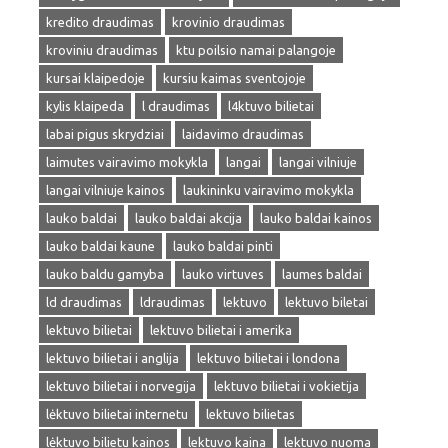
kredito draudimas
krovinio draudimas
kroviniu draudimas
ktu poilsio namai palangoje
kursai klaipedoje
kursiu kaimas sventojoje
kylis klaipeda
l draudimas
l4ktuvo bilietai
labai pigus skrydziai
laidavimo draudimas
laimutes vairavimo mokykla
langai
langai vilniuje
langai vilniuje kainos
laukininku vairavimo mokykla
lauko baldai
lauko baldai akcija
lauko baldai kainos
lauko baldai kaune
lauko baldai pinti
lauko baldu gamyba
lauko virtuves
laumes baldai
ld draudimas
ldraudimas
lektuvo
lektuvo biletai
lektuvo bilietai
lektuvo bilietai i amerika
lektuvo bilietai i anglija
lektuvo bilietai i londona
lektuvo bilietai i norvegija
lektuvo bilietai i vokietija
lėktuvo bilietai internetu
lektuvo bilietas
lėktuvo bilietu kainos
lektuvo kaina
lektuvo nuoma