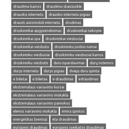
draudimu kainos
draudimu skaiciuokle
drauskis internetu
drauskis internetu pigiau
drausti automobili internetu
drudimas
druskininkai apgyvendinimas
druskininkai nakvyne
druskininkai spa
druskininkai viesbuciai
druskininkai viesbutis
druskininku poilsio namai
druskininku viesbuciai
druskininku viesbuciai kainos
druskininku viesbutis
duru ispardavimas
durų sistemos
durys internetu
durys pigiau
dvieju duru spinta
e bilietai
e bilietas
e draudimas
edraudimas
ekstremalaus vairavimo kursai
ekstremalaus vairavimo mokykla
ekstremalaus vairavimo pamokos
elenos vairavimo mokykla
emira spintos
energetikas šventoji
eta draudimas
europinis draudimas
europinis sveikatos draudimas