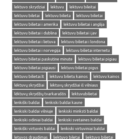
lektuvo skrydziai
lektuvu
lektuvu bileitai
lektuvu biletai
lektuvu bilieta
lektuvu bilietai
lektuvu bilietai i amerika
lektuvu bilietai i anglija
lektuvu bilietai i dublina
lektuvu bilietai i jav
lektuvu bilietai i lietuva
lektuvu bilietai i londona
lektuvu bilietai i norvegija
lektuvu bilietai internetu
lektuvu bilietai paskutine minute
lektuvu bilietai pigiau
lektuvu bilietai pigiausi
lektuvu bilietai pigus
lektuvu bilietai.lt
lektuvu bilietu kainos
lektuvu kainos
lėktuvų skrydžiai
lėktuvų skrydžiai iš vilniaus
lėktuvų skrydžių tvarkaraštis
lektuvubilietai
lenkiški baldai
lenkiski baldai kaune
lenkiski baldai vilniuje
lenkiski minksti baldai
lenkiski odiniai baldai
lenkiski svetaines baldai
lenkiški virtuvės baldai
lenkiski virtuviniai baldai
letuvos draudimas
liektuvo biletai
liektuvo bilietai