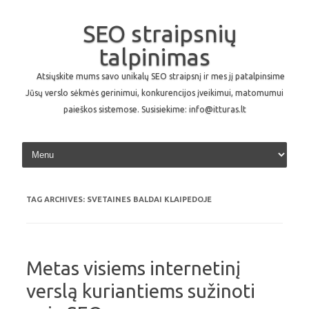
SEO straipsnių
talpinimas
Atsiųskite mums savo unikalų SEO straipsnį ir mes jį patalpinsime
Jūsų verslo sėkmės gerinimui, konkurencijos įveikimui, matomumui
paieškos sistemose. Susisiekime: info@itturas.lt
Skip to content
TAG ARCHIVES:
SVETAINES BALDAI KLAIPEDOJE
Metas visiems internetinį
verslą kuriantiems sužinoti