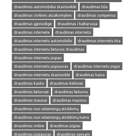
draudimas automobiliui skaiciuokle
draudimas bta
draudimas civilines atsakomybes
draudimas compensa
draudimas gjensidige
draudimas i baltarusija
draudimas internete
draudimas internetu
draudimas internetu automobilio
draudimas internetu bta
draudimas internetu lietuvos draudimas
draudimas internetu pigiau
draudimas internetu pigiausias
draudimas internetu pigus
draudimas internetu skaiciuokle
draudimas kaina
draudimas kasko
draudimas kelionei
draudimas lietuvoje
draudimas lietuvos
draudimas masinai
draudimas masinos
draudimas nuo nelaimingų atsitikimų
draudimas nuo nelaimingų atsitikimų kaina
draudimas online
draudimas pigiau
draudimas pigiausias
draudimas seesam