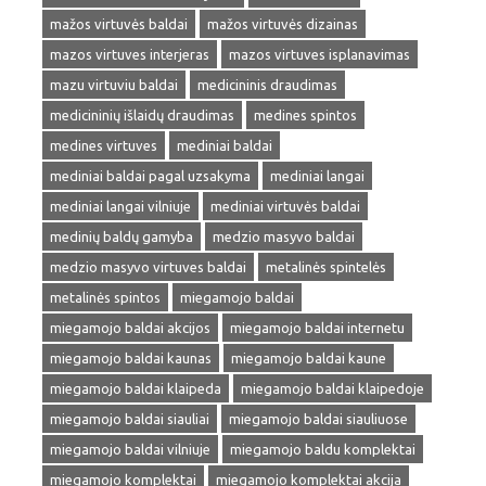
mažos virtuvės baldai
mažos virtuvės dizainas
mazos virtuves interjeras
mazos virtuves isplanavimas
mazu virtuviu baldai
medicininis draudimas
medicininių išlaidų draudimas
medines spintos
medines virtuves
mediniai baldai
mediniai baldai pagal uzsakyma
mediniai langai
mediniai langai vilniuje
mediniai virtuvės baldai
medinių baldų gamyba
medzio masyvo baldai
medzio masyvo virtuves baldai
metalinės spintelės
metalinės spintos
miegamojo baldai
miegamojo baldai akcijos
miegamojo baldai internetu
miegamojo baldai kaunas
miegamojo baldai kaune
miegamojo baldai klaipeda
miegamojo baldai klaipedoje
miegamojo baldai siauliai
miegamojo baldai siauliuose
miegamojo baldai vilniuje
miegamojo baldu komplektai
miegamojo komplektai
miegamojo komplektai akcija