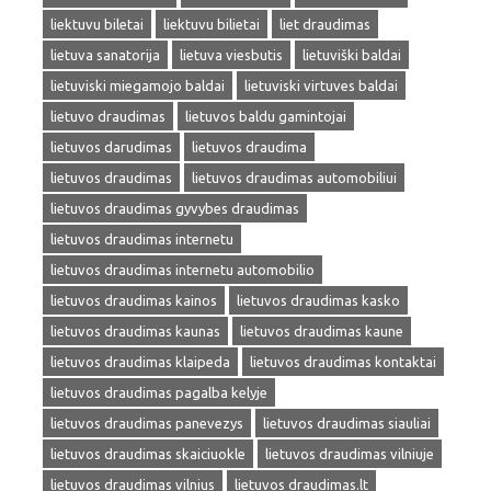
liektuvu biletai
liektuvu bilietai
liet draudimas
lietuva sanatorija
lietuva viesbutis
lietuviški baldai
lietuviski miegamojo baldai
lietuviski virtuves baldai
lietuvo draudimas
lietuvos baldu gamintojai
lietuvos darudimas
lietuvos draudima
lietuvos draudimas
lietuvos draudimas automobiliui
lietuvos draudimas gyvybes draudimas
lietuvos draudimas internetu
lietuvos draudimas internetu automobilio
lietuvos draudimas kainos
lietuvos draudimas kasko
lietuvos draudimas kaunas
lietuvos draudimas kaune
lietuvos draudimas klaipeda
lietuvos draudimas kontaktai
lietuvos draudimas pagalba kelyje
lietuvos draudimas panevezys
lietuvos draudimas siauliai
lietuvos draudimas skaiciuokle
lietuvos draudimas vilniuje
lietuvos draudimas vilnius
lietuvos draudimas.lt