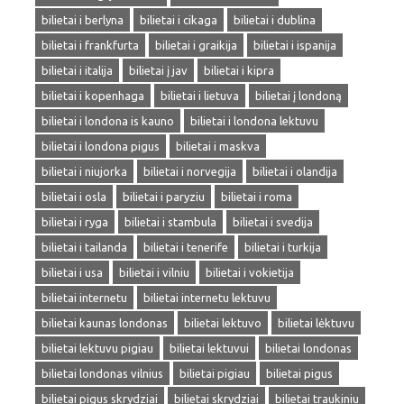
bilietai i berlyna
bilietai i cikaga
bilietai i dublina
bilietai i frankfurta
bilietai i graikija
bilietai i ispanija
bilietai i italija
bilietai į jav
bilietai i kipra
bilietai i kopenhaga
bilietai i lietuva
bilietai į londoną
bilietai i londona is kauno
bilietai i londona lektuvu
bilietai i londona pigus
bilietai i maskva
bilietai i niujorka
bilietai i norvegija
bilietai i olandija
bilietai i osla
bilietai i paryziu
bilietai i roma
bilietai i ryga
bilietai i stambula
bilietai i svedija
bilietai i tailanda
bilietai i tenerife
bilietai i turkija
bilietai i usa
bilietai i vilniu
bilietai i vokietija
bilietai internetu
bilietai internetu lektuvu
bilietai kaunas londonas
bilietai lektuvo
bilietai lėktuvu
bilietai lektuvu pigiau
bilietai lektuvui
bilietai londonas
bilietai londonas vilnius
bilietai pigiau
bilietai pigus
bilietai pigus skrydziai
bilietai skrydziai
bilietai traukiniu