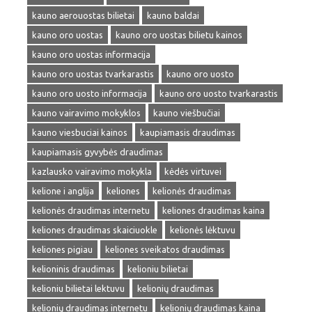
kauno aerouostas bilietai
kauno baldai
kauno oro uostas
kauno oro uostas bilietu kainos
kauno oro uostas informacija
kauno oro uostas tvarkarastis
kauno oro uosto
kauno oro uosto informacija
kauno oro uosto tvarkarastis
kauno vairavimo mokyklos
kauno viešbučiai
kauno viesbuciai kainos
kaupiamasis draudimas
kaupiamasis gyvybės draudimas
kazlausko vairavimo mokykla
kėdės virtuvei
kelione i anglija
keliones
kelionės draudimas
kelionės draudimas internetu
keliones draudimas kaina
keliones draudimas skaiciuokle
kelionės lėktuvu
keliones pigiau
keliones sveikatos draudimas
kelioninis draudimas
kelioniu bilietai
kelioniu bilietai lektuvu
kelionių draudimas
kelionių draudimas internetu
kelionių draudimas kaina