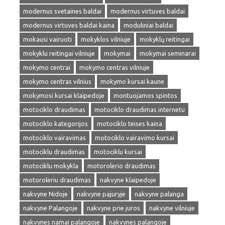
modernus svetaines baldai
modernus virtuves baldai
modernus virtuves baldai kaina
moduliniai baldai
mokausi vairuoti
mokyklos vilniuje
mokyklų reitingai
mokyklu reitingai vilniuje
mokymai
mokymai seminarai
mokymo centrai
mokymo centras vilniuje
mokymo centras vilnius
mokymo kursai kaune
mokymosi kursai klaipedoje
montuojamos spintos
motociklo draudimas
motociklo draudimas internetu
motociklo kategorijos
motociklo teises kaina
motociklo vairavimas
motociklo vairavimo kursai
motociklu draudimas
motociklu kursai
motociklu mokykla
motorolerio draudimas
motoroleriu draudimas
nakvyne klaipedoje
nakvyne Nidoje
nakvyne pajuryje
nakvyne palanga
nakvyne Palangoje
nakvyne prie juros
nakvyne vilniuje
nakvynes namai palangoje
nakvynes palangoje