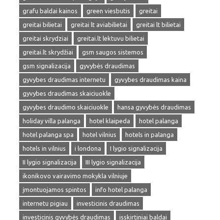
grafu baldai kainos
green viesbutis
greitai
greitai bilietai
greitai lt aviabilietai
greitai lt bilietai
greitai skrydziai
greitai.lt lektuvu bilietai
greitai.lt skrydžiai
gsm saugos sistemos
gsm signalizacija
gyvybės draudimas
gyvybes draudimas internetu
gyvybes draudimas kaina
gyvybes draudimas skaiciuokle
gyvybes draudimo skaiciuokle
hansa gyvybės draudimas
holiday villa palanga
hotel klaipeda
hotel palanga
hotel palanga spa
hotel vilnius
hotels in palanga
hotels in vilnius
i londona
I lygio signalizacija
II lygio signalizacija
III lygio signalizacija
ikonikovo vairavimo mokykla vilniuje
įmontuojamos spintos
info hotel palanga
internetu pigiau
investicinis draudimas
investicinis gyvybės draudimas
isskirtiniai baldai