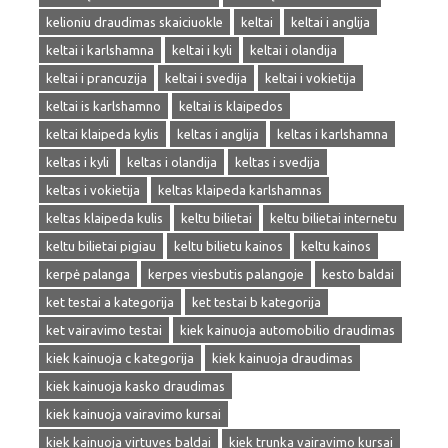
kelioniu draudimas skaiciuokle
keltai
keltai i anglija
keltai i karlshamna
keltai i kyli
keltai i olandija
keltai i prancuzija
keltai i svedija
keltai i vokietija
keltai is karlshamno
keltai is klaipedos
keltai klaipeda kylis
keltas i anglija
keltas i karlshamna
keltas i kyli
keltas i olandija
keltas i svedija
keltas i vokietija
keltas klaipeda karlshamnas
keltas klaipeda kulis
keltu bilietai
keltu bilietai internetu
keltu bilietai pigiau
keltu bilietu kainos
keltu kainos
kerpė palanga
kerpes viesbutis palangoje
kesto baldai
ket testai a kategorija
ket testai b kategorija
ket vairavimo testai
kiek kainuoja automobilio draudimas
kiek kainuoja c kategorija
kiek kainuoja draudimas
kiek kainuoja kasko draudimas
kiek kainuoja vairavimo kursai
kiek kainuoja virtuves baldai
kiek trunka vairavimo kursai