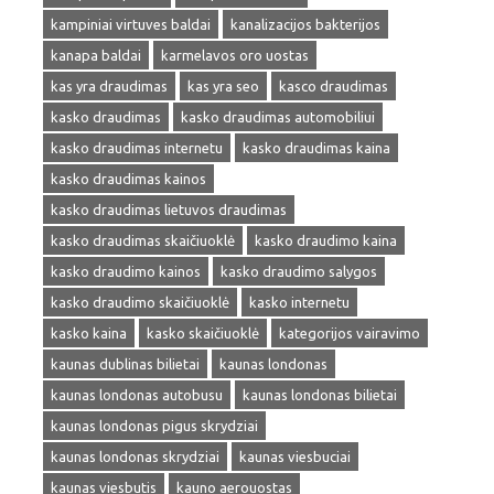
kampiniai virtuves baldai
kanalizacijos bakterijos
kanapa baldai
karmelavos oro uostas
kas yra draudimas
kas yra seo
kasco draudimas
kasko draudimas
kasko draudimas automobiliui
kasko draudimas internetu
kasko draudimas kaina
kasko draudimas kainos
kasko draudimas lietuvos draudimas
kasko draudimas skaičiuoklė
kasko draudimo kaina
kasko draudimo kainos
kasko draudimo salygos
kasko draudimo skaičiuoklė
kasko internetu
kasko kaina
kasko skaičiuoklė
kategorijos vairavimo
kaunas dublinas bilietai
kaunas londonas
kaunas londonas autobusu
kaunas londonas bilietai
kaunas londonas pigus skrydziai
kaunas londonas skrydziai
kaunas viesbuciai
kaunas viesbutis
kauno aerouostas