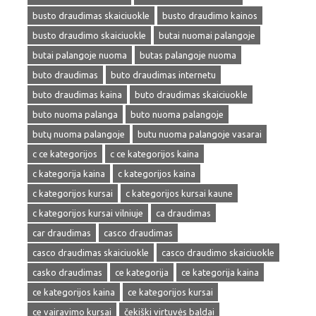
busto draudimas skaiciuokle
busto draudimo kainos
busto draudimo skaiciuokle
butai nuomai palangoje
butai palangoje nuoma
butas palangoje nuoma
buto draudimas
buto draudimas internetu
buto draudimas kaina
buto draudimas skaiciuokle
buto nuoma palanga
buto nuoma palangoje
butų nuoma palangoje
butu nuoma palangoje vasarai
c ce kategorijos
c ce kategorijos kaina
c kategorija kaina
c kategorijos kaina
c kategorijos kursai
c kategorijos kursai kaune
c kategorijos kursai vilniuje
ca draudimas
car draudimas
casco draudimas
casco draudimas skaiciuokle
casco draudimo skaiciuokle
casko draudimas
ce kategorija
ce kategorija kaina
ce kategorijos kaina
ce kategorijos kursai
ce vairavimo kursai
čekiški virtuvės baldai