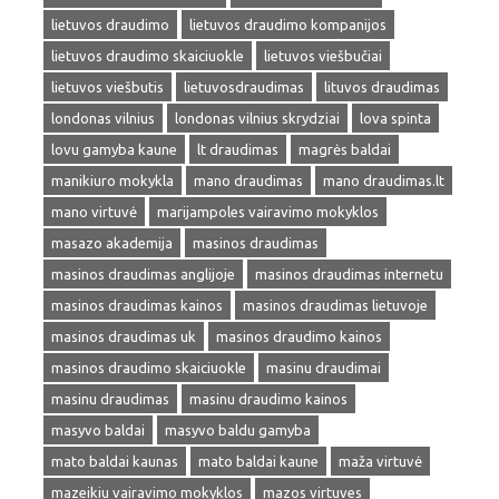
lietuvos draudimo
lietuvos draudimo kompanijos
lietuvos draudimo skaiciuokle
lietuvos viešbučiai
lietuvos viešbutis
lietuvosdraudimas
lituvos draudimas
londonas vilnius
londonas vilnius skrydziai
lova spinta
lovu gamyba kaune
lt draudimas
magrės baldai
manikiuro mokykla
mano draudimas
mano draudimas.lt
mano virtuvė
marijampoles vairavimo mokyklos
masazo akademija
masinos draudimas
masinos draudimas anglijoje
masinos draudimas internetu
masinos draudimas kainos
masinos draudimas lietuvoje
masinos draudimas uk
masinos draudimo kainos
masinos draudimo skaiciuokle
masinu draudimai
masinu draudimas
masinu draudimo kainos
masyvo baldai
masyvo baldu gamyba
mato baldai kaunas
mato baldai kaune
maža virtuvė
mazeikiu vairavimo mokyklos
mazos virtuves