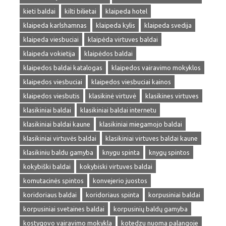
kieti baldai
kilti bilietai
klaipeda hotel
klaipeda karlshamnas
klaipeda kylis
klaipeda svedija
klaipeda viesbuciai
klaipėda virtuves baldai
klaipeda vokietija
klaipėdos baldai
klaipedos baldai katalogas
klaipedos vairavimo mokyklos
klaipedos viesbuciai
klaipedos viesbuciai kainos
klaipedos viesbutis
klasikinė virtuvė
klasikines virtuves
klasikiniai baldai
klasikiniai baldai internetu
klasikiniai baldai kaune
klasikiniai miegamojo baldai
klasikiniai virtuvės baldai
klasikiniai virtuves baldai kaune
klasikiniu baldu gamyba
knygu spinta
knygų spintos
kokybiški baldai
kokybiski virtuves baldai
komutacinės spintos
konvejerio juostos
koridoriaus baldai
koridoriaus spinta
korpusiniai baldai
korpusiniai svetaines baldai
korpusinių baldų gamyba
kostygovo vairavimo mokykla
kotedzu nuoma palangoje