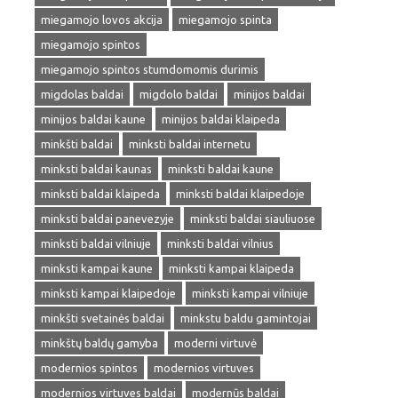
miegamojo lovos akcija
miegamojo spinta
miegamojo spintos
miegamojo spintos stumdomomis durimis
migdolas baldai
migdolo baldai
minijos baldai
minijos baldai kaune
minijos baldai klaipeda
minkšti baldai
minksti baldai internetu
minksti baldai kaunas
minksti baldai kaune
minksti baldai klaipeda
minksti baldai klaipedoje
minksti baldai panevezyje
minksti baldai siauliuose
minksti baldai vilniuje
minksti baldai vilnius
minksti kampai kaune
minksti kampai klaipeda
minksti kampai klaipedoje
minksti kampai vilniuje
minkšti svetainės baldai
minkstu baldu gamintojai
minkštų baldų gamyba
moderni virtuvė
modernios spintos
modernios virtuves
modernios virtuves baldai
modernūs baldai