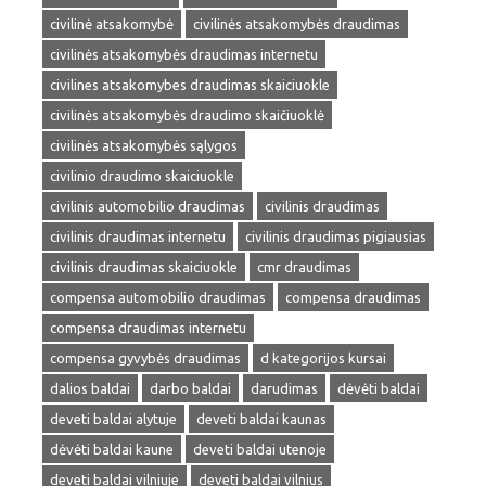
civilinė atsakomybė
civilinės atsakomybės draudimas
civilinės atsakomybės draudimas internetu
civilines atsakomybes draudimas skaiciuokle
civilinės atsakomybės draudimo skaičiuoklė
civilinės atsakomybės sąlygos
civilinio draudimo skaiciuokle
civilinis automobilio draudimas
civilinis draudimas
civilinis draudimas internetu
civilinis draudimas pigiausias
civilinis draudimas skaiciuokle
cmr draudimas
compensa automobilio draudimas
compensa draudimas
compensa draudimas internetu
compensa gyvybės draudimas
d kategorijos kursai
dalios baldai
darbo baldai
darudimas
dėvėti baldai
deveti baldai alytuje
deveti baldai kaunas
dėvėti baldai kaune
deveti baldai utenoje
deveti baldai vilniuje
deveti baldai vilnius