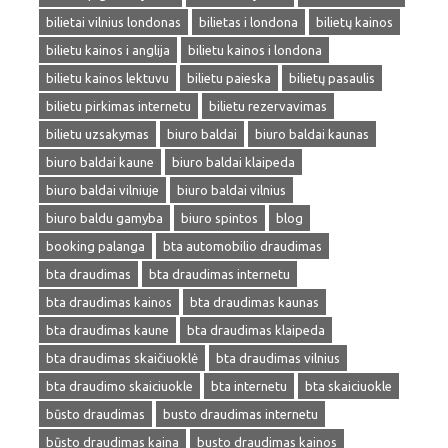
bilietai vilnius londonas
bilietas i londona
bilietų kainos
bilietu kainos i anglija
bilietu kainos i londona
bilietu kainos lektuvu
bilietu paieska
bilietų pasaulis
bilietu pirkimas internetu
bilietu rezervavimas
bilietu uzsakymas
biuro baldai
biuro baldai kaunas
biuro baldai kaune
biuro baldai klaipeda
biuro baldai vilniuje
biuro baldai vilnius
biuro baldu gamyba
biuro spintos
blog
booking palanga
bta automobilio draudimas
bta draudimas
bta draudimas internetu
bta draudimas kainos
bta draudimas kaunas
bta draudimas kaune
bta draudimas klaipeda
bta draudimas skaičiuoklė
bta draudimas vilnius
bta draudimo skaiciuokle
bta internetu
bta skaiciuokle
būsto draudimas
busto draudimas internetu
būsto draudimas kaina
busto draudimas kainos