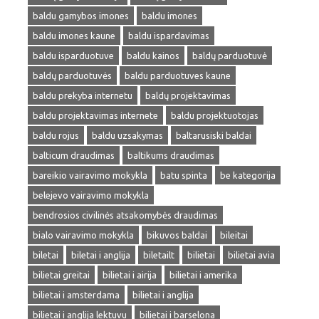
baldu gamybos imones
baldu imones
baldu imones kaune
baldu ispardavimas
baldu isparduotuve
baldu kainos
baldų parduotuvė
baldų parduotuvės
baldu parduotuves kaune
baldu prekyba internetu
baldų projektavimas
baldu projektavimas internete
baldu projektuotojas
baldu rojus
baldu uzsakymas
baltarusiski baldai
balticum draudimas
baltikums draudimas
bareikio vairavimo mokykla
batu spinta
be kategorija
belejevo vairavimo mokykla
bendrosios civilinės atsakomybės draudimas
bialo vairavimo mokykla
bikuvos baldai
bileitai
biletai
biletai i anglija
biletailt
bilietai
bilietai avia
bilietai greitai
bilietai i airija
bilietai i amerika
bilietai i amsterdama
bilietai i anglija
bilietai i anglija lektuvu
bilietai i barselona