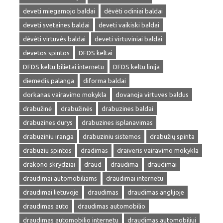
deveti miegamojo baldai
dėvėti odiniai baldai
deveti svetaines baldai
deveti vaikiski baldai
dėvėti virtuvės baldai
deveti virtuviniai baldai
devetos spintos
DFDS keltai
DFDS keltu bilietai internetu
DFDS keltu linija
diemedis palanga
diforma baldai
dorkanas vairavimo mokykla
dovanoja virtuves baldus
drabužinė
drabužinės
drabuzines baldai
drabuzines durys
drabuzines isplanavimas
drabuziniu iranga
drabuziniu sistemos
drabužių spinta
drabuziu spintos
dradimas
draiveris vairavimo mokykla
drakono skrydziai
draud
draudima
draudimai
draudimai automobiliams
draudimai internetu
draudimai lietuvoje
draudimas
draudimas anglijoje
draudimas auto
draudimas automobilio
draudimas automobilio internetu
draudimas automobiliui