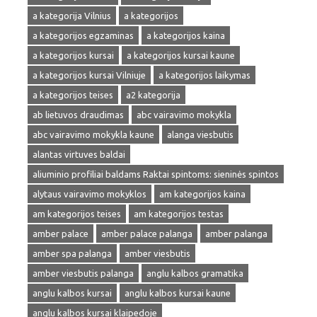
a kategorija Vilnius
a kategorijos
a kategorijos egzaminas
a kategorijos kaina
a kategorijos kursai
a kategorijos kursai kaune
a kategorijos kursai Vilniuje
a kategorijos laikymas
a kategorijos teises
a2 kategorija
ab lietuvos draudimas
abc vairavimo mokykla
abc vairavimo mokykla kaune
alanga viesbutis
alantas virtuves baldai
aliuminio profiliai baldams Raktai spintoms: sieninės spintos
alytaus vairavimo mokyklos
am kategorijos kaina
am kategorijos teises
am kategorijos testas
amber palace
amber palace palanga
amber palanga
amber spa palanga
amber viesbutis
amber viesbutis palanga
anglu kalbos gramatika
anglu kalbos kursai
anglu kalbos kursai kaune
anglu kalbos kursai klaipedoje