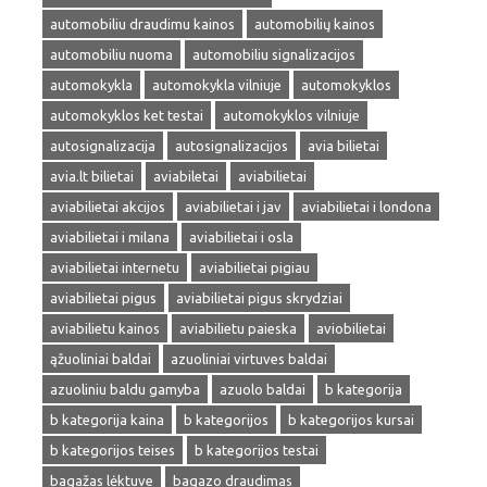
automobiliu draudimu kainos
automobilių kainos
automobiliu nuoma
automobiliu signalizacijos
automokykla
automokykla vilniuje
automokyklos
automokyklos ket testai
automokyklos vilniuje
autosignalizacija
autosignalizacijos
avia bilietai
avia.lt bilietai
aviabiletai
aviabilietai
aviabilietai akcijos
aviabilietai i jav
aviabilietai i londona
aviabilietai i milana
aviabilietai i osla
aviabilietai internetu
aviabilietai pigiau
aviabilietai pigus
aviabilietai pigus skrydziai
aviabilietu kainos
aviabilietu paieska
aviobilietai
ąžuoliniai baldai
azuoliniai virtuves baldai
azuoliniu baldu gamyba
azuolo baldai
b kategorija
b kategorija kaina
b kategorijos
b kategorijos kursai
b kategorijos teises
b kategorijos testai
bagažas lėktuve
bagazo draudimas