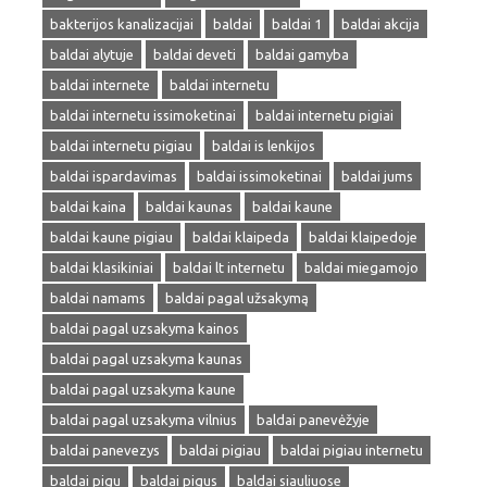
bakterijos kanalizacijai
baldai
baldai 1
baldai akcija
baldai alytuje
baldai deveti
baldai gamyba
baldai internete
baldai internetu
baldai internetu issimoketinai
baldai internetu pigiai
baldai internetu pigiau
baldai is lenkijos
baldai ispardavimas
baldai issimoketinai
baldai jums
baldai kaina
baldai kaunas
baldai kaune
baldai kaune pigiau
baldai klaipeda
baldai klaipedoje
baldai klasikiniai
baldai lt internetu
baldai miegamojo
baldai namams
baldai pagal užsakymą
baldai pagal uzsakyma kainos
baldai pagal uzsakyma kaunas
baldai pagal uzsakyma kaune
baldai pagal uzsakyma vilnius
baldai panevėžyje
baldai panevezys
baldai pigiau
baldai pigiau internetu
baldai pigu
baldai pigus
baldai siauliuose