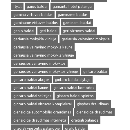
flylal
gajos baldai
gamanta hotel palanga
gamina virtuves baldus
gaminame baldus
gaminame virtuves baldus
gaminami baldai
genio baldai
geri baldai
geri virtuves baldai
geriausia mokykla vilniuje
geriausia vairavimo mokykla
geriausia vairavimo mokykla kaune
geriausia vairavimo mokykla vilniuje
geriausios vairavimo mokyklos
geriausios vairavimo mokyklos vilniuje
gintaro baldai
gintaro baldai akcijos
gintaro baldai alytuje
gintaro baldai kaune
gintaro baldai komodos
gintaro baldai sekcijos
gintaro baldai spintos
gintaro baldai virtuves komplektai
givybes draudimas
gjensidige automobilio draudimas
gjensidige draudimas
gjensidige draudimas internetu
gradiali palanga
gradiali viesbutis palangoje
grafų baldai