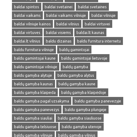
baldai spintos
baldai svetainei
baldai svetaines
baldai vaikams
baldai vaikams vilniuje
baldai vilniuje
baldai vilniuje kainos
baldai vilnius
baldai virtuvei
baldai virtuves
baldai visiems
baldai.lt kaunas
baldai.lt vilnius
baldu dizainas
baldu furnitura internetu
baldu furnitura vilniuje
baldų gamintojai
baldu gamintojai kaune
baldu gamintojai lietuvoje
baldu gamintojai vilniuje
baldų gamyba
baldu gamyba alytuje
baldu gamyba alytus
baldų gamyba kaunas
baldų gamyba kaune
baldu gamyba klaipeda
baldų gamyba klaipėdoje
baldu gamyba pagal uzsakyma
baldu gamyba panevezyje
baldu gamyba panevezys
baldu gamyba plungeje
baldu gamyba siauliai
baldu gamyba siauliuose
baldu gamyba telsiuose
baldu gamyba utenoje
baldų gamyba vilniuje
baldų gamyba vilnius