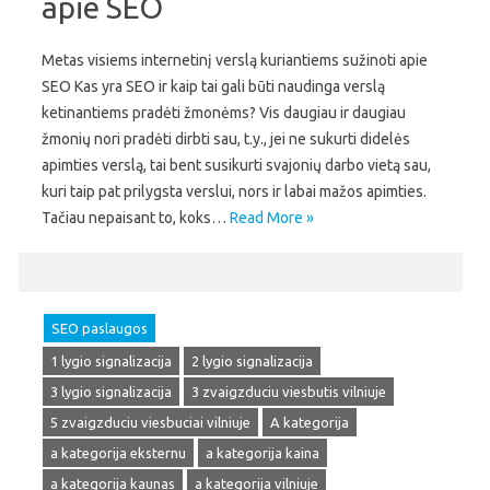
apie SEO
Metas visiems internetinį verslą kuriantiems sužinoti apie
SEO Kas yra SEO ir kaip tai gali būti naudinga verslą
ketinantiems pradėti žmonėms? Vis daugiau ir daugiau
žmonių nori pradėti dirbti sau, t.y., jei ne sukurti didelės
apimties verslą, tai bent susikurti svajonių darbo vietą sau,
kuri taip pat prilygsta verslui, nors ir labai mažos apimties.
Tačiau nepaisant to, koks…
Read More »
SEO paslaugos
1 lygio signalizacija
2 lygio signalizacija
3 lygio signalizacija
3 zvaigzduciu viesbutis vilniuje
5 zvaigzduciu viesbuciai vilniuje
A kategorija
a kategorija eksternu
a kategorija kaina
a kategorija kaunas
a kategorija vilniuje