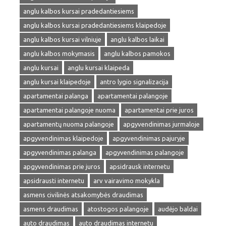
anglu kalbos kursai pradedantiesiems
anglu kalbos kursai pradedantiesiems klaipedoje
anglu kalbos kursai vilniuje
anglu kalbos laikai
anglu kalbos mokymasis
anglu kalbos pamokos
anglu kursai
anglu kursai klaipeda
anglu kursai klaipedoje
antro lygio signalizacija
apartamentai palanga
apartamentai palangoje
apartamentai palangoje nuoma
apartamentai prie juros
apartamentų nuoma palangoje
apgyvendinimas jurmaloje
apgyvendinimas klaipedoje
apgyvendinimas pajuryje
apgyvendinimas palanga
apgyvendinimas palangoje
apgyvendinimas prie juros
apsidrausk internetu
apsidrausti internetu
arv vairavimo mokykla
asmens civilinės atsakomybės draudimas
asmens draudimas
atostogos palangoje
audėjo baldai
auto draudimas
auto draudimas internetu