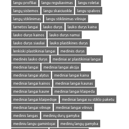
langu profiliai
langu reguliavimas
langu roletai
langų sistemos
langu skaiciuokle
langu spalvos
langų stiklinimas
langu stiklinimas vilniuje
larnetos langai
lauko durys
lauko durys kaina
lauko durys kainos
lauko durys namui
lauko durys siauliai
lauko plastikines durys
lenkiski plastikiniai langai
medinės durys
medinės lauko durys
mediniai ar plastikiniai langai
mediniai langai
mediniai langai akcija
mediniai langai alytus
mediniai langai kaina
mediniai langai kainos
mediniai langai kaunas
mediniai langai kaune
mediniai langai klaipeda
mediniai langai klaipedoje
mediniai langai su stiklo paketu
mediniai langai vilniuje
mediniai langai vilnius
medinis langas
medinių durų gamyba
mediniu langu gamintojai
medinių langų gamyba