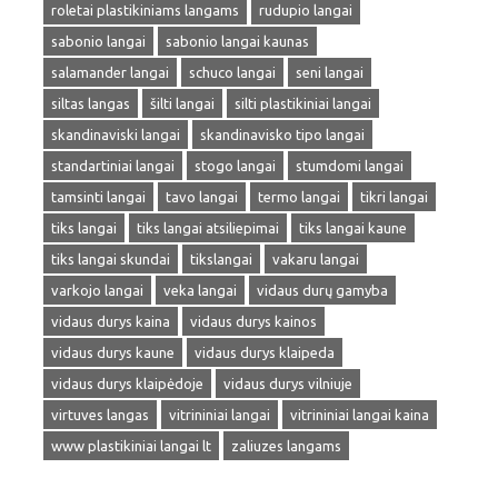
roletai plastikiniams langams
rudupio langai
sabonio langai
sabonio langai kaunas
salamander langai
schuco langai
seni langai
siltas langas
šilti langai
silti plastikiniai langai
skandinaviski langai
skandinavisko tipo langai
standartiniai langai
stogo langai
stumdomi langai
tamsinti langai
tavo langai
termo langai
tikri langai
tiks langai
tiks langai atsiliepimai
tiks langai kaune
tiks langai skundai
tikslangai
vakaru langai
varkojo langai
veka langai
vidaus durų gamyba
vidaus durys kaina
vidaus durys kainos
vidaus durys kaune
vidaus durys klaipeda
vidaus durys klaipėdoje
vidaus durys vilniuje
virtuves langas
vitrininiai langai
vitrininiai langai kaina
www plastikiniai langai lt
zaliuzes langams