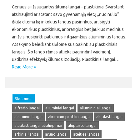
Geriausiai išsaugantys šilumą langai – plastikiniai Svarstant
atsinaujinti ar statant savo gyvenamąją vietą „nuo nulio“
iškila dilema ką ir kokius langus pasirinkus, ar įsigyti
ekonomiškus plastikinius, ar brangius bet jaukius medinius
ar išvis nusipirkti patikimus ir ilgaamžius aliumininius langus.
Atsakymo beieškant siūlome susipažinti su plastikiniais
langais. Šio lango rėmas atlieka pagrindinį vaidmenį,
užtikrina efektyvią šilumos izoliaciją. Plastikiniai langai…
Read More »
Skelbimai
alfredo langai
aliuminiai langai
aliumininiai langai
aliuminio langai
aliuminio profilio langai
aluplast langai
aluplast langai atsiliepimai
aluplasto langai
arkiniai langai
aruno langai
ateities langas