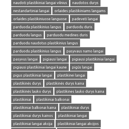
naudoti plastikiniai langai vilnius
naudotos durys
nestandartiniai langai
orlaides plastikiniams langams
orlaides plastikiniuose languose
padeveti langai
parduoda plastikinius langus
parduodu duris
parduodu langus
parduodu medines duris
parduodu naudotus plastikinius langus
parduodu plastikinius langus
pasyvaus namo langai
pasyvus langai
pigiausi langai
pigiausi plastikiniai langai
pigiausi plastikiniai langai kaune
pigūs langai
pigus plastikiniai langai
plastikinei langai
plastikinės durys
plastikinės durys kaina
plastikinės lauko durys
plastikines lauko durys kaina
plastikiniai
plastikiniai balkonai
plastikiniai balkonai kaina
plastikiniai durys
plastikiniai durys kainos
plastikiniai langai
plastikiniai langai akcija
plastikiniai langai akcijos