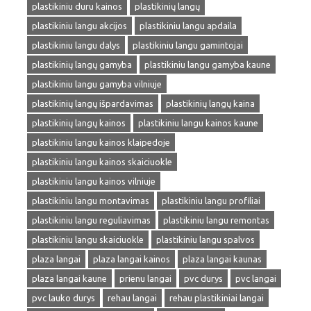
plastikiniu duru kainos
plastikinių langų
plastikiniu langu akcijos
plastikiniu langu apdaila
plastikiniu langu dalys
plastikiniu langu gamintojai
plastikinių langų gamyba
plastikiniu langu gamyba kaune
plastikiniu langu gamyba vilniuje
plastikinių langų išpardavimas
plastikinių langų kaina
plastikinių langų kainos
plastikiniu langu kainos kaune
plastikiniu langu kainos klaipedoje
plastikiniu langu kainos skaiciuokle
plastikiniu langu kainos vilniuje
plastikiniu langu montavimas
plastikiniu langu profiliai
plastikiniu langu reguliavimas
plastikiniu langu remontas
plastikiniu langu skaiciuokle
plastikiniu langu spalvos
plaza langai
plaza langai kainos
plaza langai kaunas
plaza langai kaune
prienu langai
pvc durys
pvc langai
pvc lauko durys
rehau langai
rehau plastikiniai langai