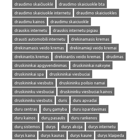
draudimo skaičiuoklė
draudimo skaiciuokle bta
draudimo skaiciuokle internetu
draudimo skaiciuokles
draudimu kainos
draudimu skaiciuokle
drauskis internetu
drauskis internetu pigiau
drausti automobili internetu
drekinamasis kremas
drekinamasis veido kremas
drekinamieji veido kremai
drekinantis kremas
drekinantis veido kremas
drudimas
druskininkai apgyvendinimas
druskininkai nakvyne
druskininkai spa
druskininkai viesbuciai
druskininkai viesbutis
druskininku poilsio namai
druskininku viesbuciai
druskininku viesbuciai kainos
druskininku viesbutis
duris
duru apvadai
duru centras
durų gamyba
duru ispardavimas
duru kainos
durų pasaulis
duru rankenos
durų sistemos
durys
durys akcija
durys internetu
durys kaina
durys kaunas
durys kaune
durys klaipeda