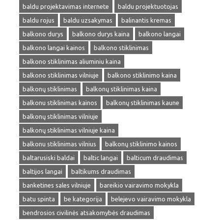
baldu projektavimas internete
baldu projektuotojas
baldu rojus
baldu uzsakymas
balinantis kremas
balkono durys
balkono durys kaina
balkono langai
balkono langai kainos
balkono stiklinimas
balkono stiklinimas aliuminiu kaina
balkono stiklinimas vilniuje
balkono stiklinimo kaina
balkonų stiklinimas
balkonų stiklinimas kaina
balkonu stiklinimas kainos
balkonų stiklinimas kaune
balkonų stiklinimas vilniuje
balkonų stiklinimas vilniuje kaina
balkonu stiklinimas vilnius
balkonų stiklinimo kainos
baltarusiski baldai
baltic langai
balticum draudimas
baltijos langai
baltikums draudimas
banketines sales vilniuje
bareikio vairavimo mokykla
batu spinta
be kategorija
belejevo vairavimo mokykla
bendrosios civilinės atsakomybės draudimas