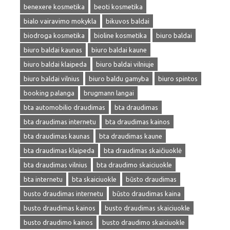
benexere kosmetika
beoti kosmetika
bialo vairavimo mokykla
bikuvos baldai
biodroga kosmetika
bioline kosmetika
biuro baldai
biuro baldai kaunas
biuro baldai kaune
biuro baldai klaipeda
biuro baldai vilniuje
biuro baldai vilnius
biuro baldu gamyba
biuro spintos
booking palanga
brugmann langai
bta automobilio draudimas
bta draudimas
bta draudimas internetu
bta draudimas kainos
bta draudimas kaunas
bta draudimas kaune
bta draudimas klaipeda
bta draudimas skaičiuoklė
bta draudimas vilnius
bta draudimo skaiciuokle
bta internetu
bta skaiciuokle
būsto draudimas
busto draudimas internetu
būsto draudimas kaina
busto draudimas kainos
busto draudimas skaiciuokle
busto draudimo kainos
busto draudimo skaiciuokle