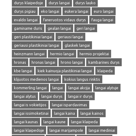
durys klaipedoje
durys langai
durys lauko
durys pigiau
eko langai
eukera langai
euro langai
evaldo langai
faneruotos vidaus durys
fauga langai
gaminame duris
gealan langai
geri langai
geri plastikiniai langai
geriausi langai
geriausi plastikiniai langai
glaskek langai
heinzmann langai
hermio langai
hermio projektai
hronas
hronas langai
hrono langai
kambarines durys
kbe langai
kiek kainuoja plastikiniai langai
klaipeda
klijuotos medienos langai
kokius langus rinktis
kommerling langai
langai
langai akcija
langai alytuje
langai alytus
langai durys
langai ir durys
langai is vokietijos
langai ispardavimas
langai issimoketinai
langai kaina
langai kainos
langai kaunas
langai kaune
langai klaipeda
langai klaipedoje
langai marijampole
langai mediniai