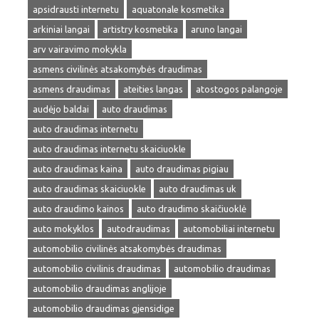
apsidrausti internetu
aquatonale kosmetika
arkiniai langai
artistry kosmetika
aruno langai
arv vairavimo mokykla
asmens civilinės atsakomybės draudimas
asmens draudimas
ateities langas
atostogos palangoje
audėjo baldai
auto draudimas
auto draudimas internetu
auto draudimas internetu skaiciuokle
auto draudimas kaina
auto draudimas pigiau
auto draudimas skaiciuokle
auto draudimas uk
auto draudimo kainos
auto draudimo skaičiuoklė
auto mokyklos
autodraudimas
automobiliai internetu
automobilio civilinės atsakomybės draudimas
automobilio civilinis draudimas
automobilio draudimas
automobilio draudimas anglijoje
automobilio draudimas gjensidige