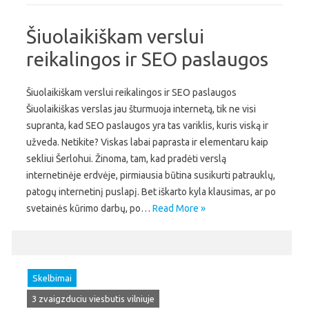
Šiuolaikiškam verslui
reikalingos ir SEO paslaugos
Šiuolaikiškam verslui reikalingos ir SEO paslaugos
Šiuolaikiškas verslas jau šturmuoja internetą, tik ne visi
supranta, kad SEO paslaugos yra tas variklis, kuris viską ir
užveda. Netikite? Viskas labai paprasta ir elementaru kaip
sekliui Šerlohui. Žinoma, tam, kad pradėti verslą
internetinėje erdvėje, pirmiausia būtina susikurti patrauklų,
patogų internetinį puslapį. Bet iškarto kyla klausimas, ar po
svetainės kūrimo darbų, po…
Read More »
Skelbimai
3 zvaigzduciu viesbutis vilniuje