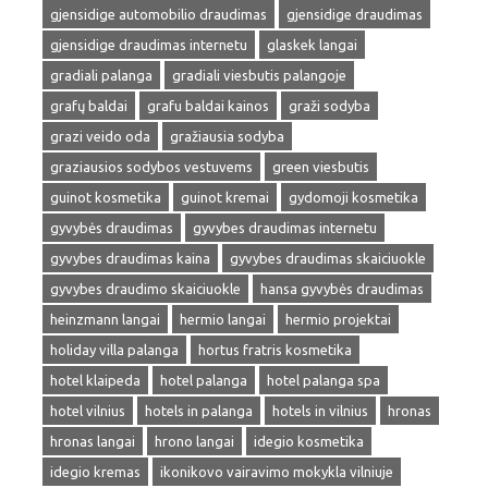
gjensidige automobilio draudimas
gjensidige draudimas
gjensidige draudimas internetu
glaskek langai
gradiali palanga
gradiali viesbutis palangoje
grafų baldai
grafu baldai kainos
graži sodyba
grazi veido oda
gražiausia sodyba
graziausios sodybos vestuvems
green viesbutis
guinot kosmetika
guinot kremai
gydomoji kosmetika
gyvybės draudimas
gyvybes draudimas internetu
gyvybes draudimas kaina
gyvybes draudimas skaiciuokle
gyvybes draudimo skaiciuokle
hansa gyvybės draudimas
heinzmann langai
hermio langai
hermio projektai
holiday villa palanga
hortus fratris kosmetika
hotel klaipeda
hotel palanga
hotel palanga spa
hotel vilnius
hotels in palanga
hotels in vilnius
hronas
hronas langai
hrono langai
idegio kosmetika
idegio kremas
ikonikovo vairavimo mokykla vilniuje