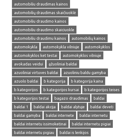
automobiliu draudimas kainos
automobilių draudimas skaičiuoklė
automobiliu draudimo kainos
automobiliu draudimo skaiciuokle
automobiliu draudimu kainos
automobilių kainos
automokykla
automokykla vilniuje
automokyklos
automokyklos ket testai
automokyklos vilniuje
avokadas veidui
ąžuoliniai baldai
azuoliniai virtuves baldai
azuoliniu baldu gamyba
azuolo baldai
b kategorija
b kategorija kaina
b kategorijos
b kategorijos kursai
b kategorijos teises
b kategorijos testai
bagazo draudimas
baldai
baldai 1
baldai akcija
baldai alytuje
baldai deveti
baldai gamyba
baldai internete
baldai internetu
baldai internetu issimoketinai
baldai internetu pigiai
baldai internetu pigiau
baldai is lenkijos