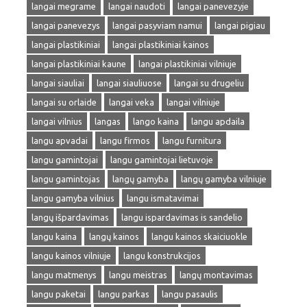
langai megrame
langai naudoti
langai panevezyje
langai panevezys
langai pasyviam namui
langai pigiau
langai plastikiniai
langai plastikiniai kainos
langai plastikiniai kaune
langai plastikiniai vilniuje
langai siauliai
langai siauliuose
langai su drugeliu
langai su orlaide
langai veka
langai vilniuje
langai vilnius
langas
lango kaina
langu apdaila
langu apvadai
langu firmos
langu furnitura
langu gamintojai
langu gamintojai lietuvoje
langu gamintojas
langų gamyba
langų gamyba vilniuje
langu gamyba vilnius
langu ismatavimai
langų išpardavimas
langu ispardavimas is sandelio
langu kaina
langų kainos
langu kainos skaiciuokle
langu kainos vilniuje
langu konstrukcijos
langu matmenys
langu meistras
langų montavimas
langu paketai
langu parkas
langu pasaulis