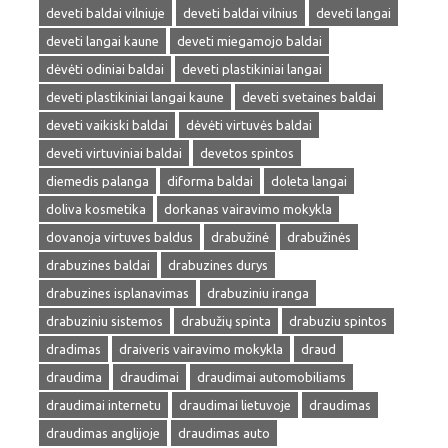
deveti baldai vilniuje
deveti baldai vilnius
deveti langai
deveti langai kaune
deveti miegamojo baldai
dėvėti odiniai baldai
deveti plastikiniai langai
deveti plastikiniai langai kaune
deveti svetaines baldai
deveti vaikiski baldai
dėvėti virtuvės baldai
deveti virtuviniai baldai
devetos spintos
diemedis palanga
diforma baldai
doleta langai
doliva kosmetika
dorkanas vairavimo mokykla
dovanoja virtuves baldus
drabužinė
drabužinės
drabuzines baldai
drabuzines durys
drabuzines isplanavimas
drabuziniu iranga
drabuziniu sistemos
drabužių spinta
drabuziu spintos
dradimas
draiveris vairavimo mokykla
draud
draudima
draudimai
draudimai automobiliams
draudimai internetu
draudimai lietuvoje
draudimas
draudimas anglijoje
draudimas auto