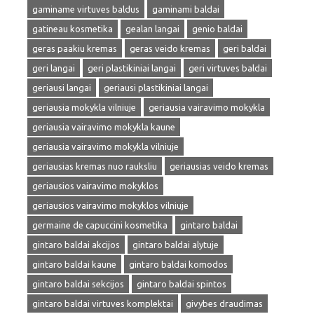
gaminame virtuves baldus
gaminami baldai
gatineau kosmetika
gealan langai
genio baldai
geras paakiu kremas
geras veido kremas
geri baldai
geri langai
geri plastikiniai langai
geri virtuves baldai
geriausi langai
geriausi plastikiniai langai
geriausia mokykla vilniuje
geriausia vairavimo mokykla
geriausia vairavimo mokykla kaune
geriausia vairavimo mokykla vilniuje
geriausias kremas nuo rauksliu
geriausias veido kremas
geriausios vairavimo mokyklos
geriausios vairavimo mokyklos vilniuje
germaine de capuccini kosmetika
gintaro baldai
gintaro baldai akcijos
gintaro baldai alytuje
gintaro baldai kaune
gintaro baldai komodos
gintaro baldai sekcijos
gintaro baldai spintos
gintaro baldai virtuves komplektai
givybes draudimas