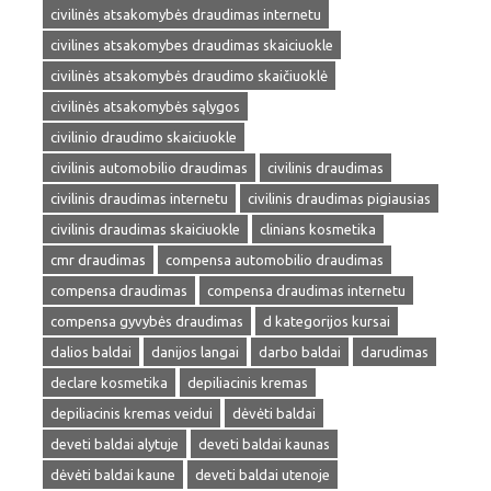
civilinės atsakomybės draudimas internetu
civilines atsakomybes draudimas skaiciuokle
civilinės atsakomybės draudimo skaičiuoklė
civilinės atsakomybės sąlygos
civilinio draudimo skaiciuokle
civilinis automobilio draudimas
civilinis draudimas
civilinis draudimas internetu
civilinis draudimas pigiausias
civilinis draudimas skaiciuokle
clinians kosmetika
cmr draudimas
compensa automobilio draudimas
compensa draudimas
compensa draudimas internetu
compensa gyvybės draudimas
d kategorijos kursai
dalios baldai
danijos langai
darbo baldai
darudimas
declare kosmetika
depiliacinis kremas
depiliacinis kremas veidui
dėvėti baldai
deveti baldai alytuje
deveti baldai kaunas
dėvėti baldai kaune
deveti baldai utenoje