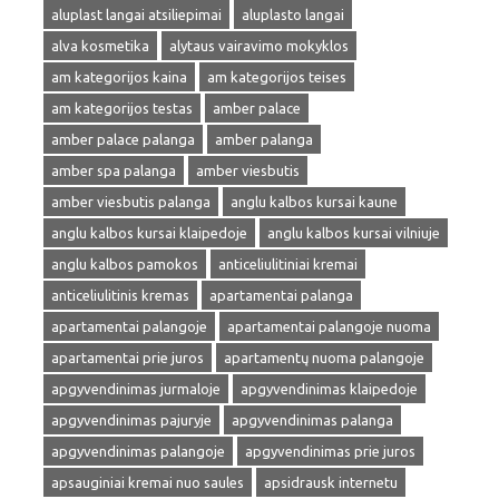
aluplast langai atsiliepimai
aluplasto langai
alva kosmetika
alytaus vairavimo mokyklos
am kategorijos kaina
am kategorijos teises
am kategorijos testas
amber palace
amber palace palanga
amber palanga
amber spa palanga
amber viesbutis
amber viesbutis palanga
anglu kalbos kursai kaune
anglu kalbos kursai klaipedoje
anglu kalbos kursai vilniuje
anglu kalbos pamokos
anticeliulitiniai kremai
anticeliulitinis kremas
apartamentai palanga
apartamentai palangoje
apartamentai palangoje nuoma
apartamentai prie juros
apartamentų nuoma palangoje
apgyvendinimas jurmaloje
apgyvendinimas klaipedoje
apgyvendinimas pajuryje
apgyvendinimas palanga
apgyvendinimas palangoje
apgyvendinimas prie juros
apsauginiai kremai nuo saules
apsidrausk internetu