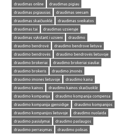
draudimas online
draudimas pigiau
draudimas pigiausias
draudimas seesam
draudimas skaičiuoklė
draudimas sveikatos
draudimas tai
draudimas uzsienyje
draudimas vykstant i uzsieni
draudimo
draudimo bendrovė
draudimo bendrove lietuva
draudimo bendrovės
draudimo bendrovės lietuvoje
draudimo brokeriai
draudimo brokeriai siauliai
draudimo brokeris
draudimo įmonės
draudimo imones lietuvoje
draudimo kaina
draudimo kainos
draudimo kainos skaičiuoklė
draudimo kompanija
draudimo kompanija compensa
draudimo kompanija gjensidige
draudimo kompanijos
draudimo kompanijos lietuvoje
draudimo nuolaida
draudimo pasiulymai
draudimo paslaugos
draudimo perrasymas
draudimo polisas