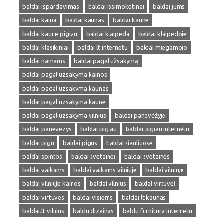
baldai ispardavimas
baldai issimoketinai
baldai jums
baldai kaina
baldai kaunas
baldai kaune
baldai kaune pigiau
baldai klaipeda
baldai klaipedoje
baldai klasikiniai
baldai lt internetu
baldai miegamojo
baldai namams
baldai pagal užsakymą
baldai pagal uzsakyma kainos
baldai pagal uzsakyma kaunas
baldai pagal uzsakyma kaune
baldai pagal uzsakyma vilnius
baldai panevėžyje
baldai panevezys
baldai pigiau
baldai pigiau internetu
baldai pigu
baldai pigus
baldai siauliuose
baldai spintos
baldai svetainei
baldai svetaines
baldai vaikams
baldai vaikams vilniuje
baldai vilniuje
baldai vilniuje kainos
baldai vilnius
baldai virtuvei
baldai virtuves
baldai visiems
baldai.lt kaunas
baldai.lt vilnius
baldu dizainas
baldu furnitura internetu