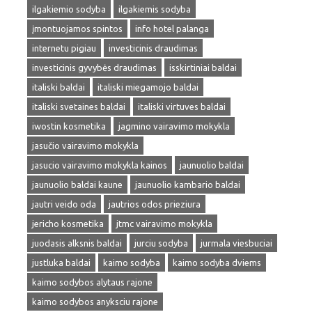
ilgakiemio sodyba
ilgakiemis sodyba
įmontuojamos spintos
info hotel palanga
internetu pigiau
investicinis draudimas
investicinis gyvybės draudimas
isskirtiniai baldai
italiski baldai
italiski miegamojo baldai
italiski svetaines baldai
italiski virtuves baldai
iwostin kosmetika
jagmino vairavimo mokykla
jasučio vairavimo mokykla
jasucio vairavimo mokykla kainos
jaunuolio baldai
jaunuolio baldai kaune
jaunuolio kambario baldai
jautri veido oda
jautrios odos prieziura
jericho kosmetika
jtmc vairavimo mokykla
juodasis alksnis baldai
jurciu sodyba
jurmala viesbuciai
justluka baldai
kaimo sodyba
kaimo sodyba dviems
kaimo sodybos alytaus rajone
kaimo sodybos anyksciu rajone