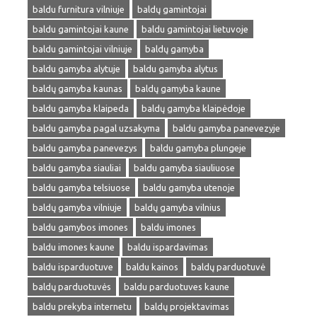
baldu furnitura vilniuje
baldų gamintojai
baldu gamintojai kaune
baldu gamintojai lietuvoje
baldu gamintojai vilniuje
baldų gamyba
baldu gamyba alytuje
baldu gamyba alytus
baldų gamyba kaunas
baldų gamyba kaune
baldu gamyba klaipeda
baldų gamyba klaipėdoje
baldu gamyba pagal uzsakyma
baldu gamyba panevezyje
baldu gamyba panevezys
baldu gamyba plungeje
baldu gamyba siauliai
baldu gamyba siauliuose
baldu gamyba telsiuose
baldu gamyba utenoje
baldų gamyba vilniuje
baldų gamyba vilnius
baldu gamybos imones
baldu imones
baldu imones kaune
baldu ispardavimas
baldu isparduotuve
baldu kainos
baldų parduotuvė
baldų parduotuvės
baldu parduotuves kaune
baldu prekyba internetu
baldų projektavimas