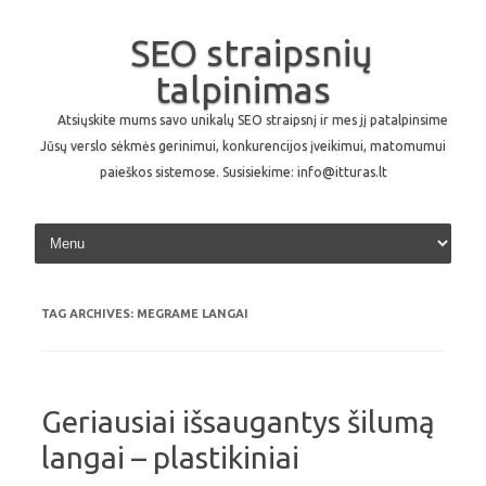
SEO straipsnių
talpinimas
Atsiųskite mums savo unikalų SEO straipsnį ir mes jį patalpinsime
Jūsų verslo sėkmės gerinimui, konkurencijos įveikimui, matomumui
paieškos sistemose. Susisiekime: info@itturas.lt
Skip to content
TAG ARCHIVES:
MEGRAME LANGAI
Geriausiai išsaugantys šilumą
langai – plastikiniai