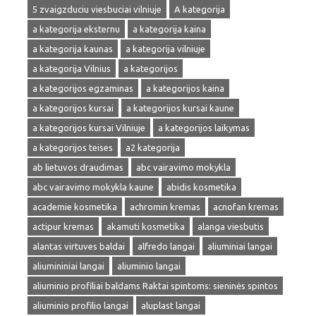
5 zvaigzduciu viesbuciai vilniuje
A kategorija
a kategorija eksternu
a kategorija kaina
a kategorija kaunas
a kategorija vilniuje
a kategorija Vilnius
a kategorijos
a kategorijos egzaminas
a kategorijos kaina
a kategorijos kursai
a kategorijos kursai kaune
a kategorijos kursai Vilniuje
a kategorijos laikymas
a kategorijos teises
a2 kategorija
ab lietuvos draudimas
abc vairavimo mokykla
abc vairavimo mokykla kaune
abidis kosmetika
academie kosmetika
achromin kremas
acnofan kremas
actipur kremas
akamuti kosmetika
alanga viesbutis
alantas virtuves baldai
alfredo langai
aliuminiai langai
aliumininiai langai
aliuminio langai
aliuminio profiliai baldams Raktai spintoms: sieninės spintos
aliuminio profilio langai
aluplast langai