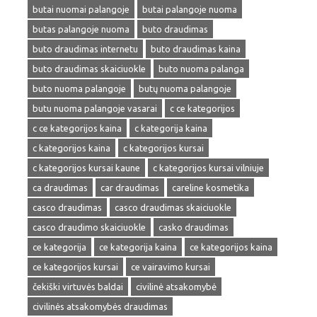
butai nuomai palangoje
butai palangoje nuoma
butas palangoje nuoma
buto draudimas
buto draudimas internetu
buto draudimas kaina
buto draudimas skaiciuokle
buto nuoma palanga
buto nuoma palangoje
butų nuoma palangoje
butu nuoma palangoje vasarai
c ce kategorijos
c ce kategorijos kaina
c kategorija kaina
c kategorijos kaina
c kategorijos kursai
c kategorijos kursai kaune
c kategorijos kursai vilniuje
ca draudimas
car draudimas
careline kosmetika
casco draudimas
casco draudimas skaiciuokle
casco draudimo skaiciuokle
casko draudimas
ce kategorija
ce kategorija kaina
ce kategorijos kaina
ce kategorijos kursai
ce vairavimo kursai
čekiški virtuvės baldai
civilinė atsakomybė
civilinės atsakomybės draudimas