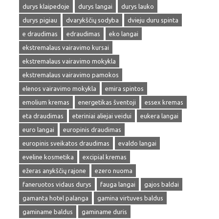
durys klaipedoje
durys langai
durys lauko
durys pigiau
dvarykščių sodyba
dvieju duru spinta
e draudimas
edraudimas
eko langai
ekstremalaus vairavimo kursai
ekstremalaus vairavimo mokykla
ekstremalaus vairavimo pamokos
elenos vairavimo mokykla
emira spintos
emolium kremas
energetikas šventoji
essex kremas
eta draudimas
eteriniai aliejai veidui
eukera langai
euro langai
europinis draudimas
europinis sveikatos draudimas
evaldo langai
eveline kosmetika
excipial kremas
ežeras anykščių rajone
ezero nuoma
faneruotos vidaus durys
fauga langai
gajos baldai
gamanta hotel palanga
gamina virtuves baldus
gaminame baldus
gaminame duris