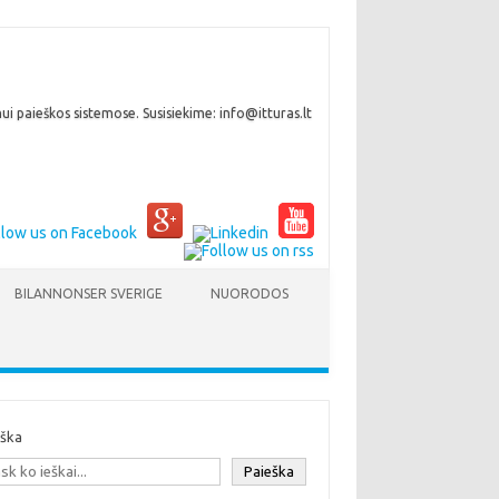
i paieškos sistemose. Susisiekime: info@itturas.lt
BILANNONSER SVERIGE
NUORODOS
eška
Paieška