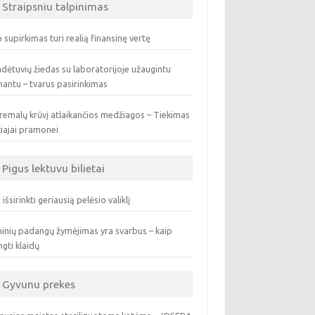
Straipsniu talpinimas
 supirkimas turi realią finansinę vertę
dėtuvių žiedas su laboratorijoje užaugintu
antu – tvarus pasirinkimas
remalų krūvį atlaikančios medžiagos – Tiekimas
iajai pramonei
Pigus lektuvu bilietai
 išsirinkti geriausią pelėsio valiklį
inių padangų žymėjimas yra svarbus – kaip
ngti klaidų
Gyvunu prekes