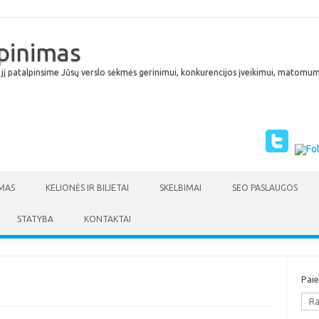
lpinimas
 jį patalpinsime Jūsų verslo sėkmės gerinimui, konkurencijos įveikimui, matomumu
Skip to content
MAS
KELIONĖS IR BILIETAI
SKELBIMAI
SEO PASLAUGOS
STATYBA
KONTAKTAI
Pai