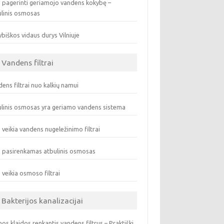
 pagerinti geriamojo vandens kokybę –
ulinis osmosas
biškos vidaus durys Vilniuje
Vandens filtrai
ens filtrai nuo kalkių namui
linis osmosas yra geriamo vandens sistema
 veikia vandens nugeležinimo filtrai
 pasirenkamas atbulinis osmosas
 veikia osmoso filtrai
Bakterijos kanalizacijai
os klaidos renkantis vandens filtrus – Praktiški