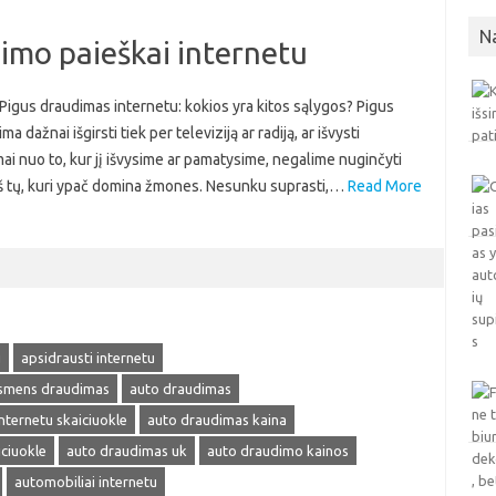
N
dimo paieškai internetu
 Pigus draudimas internetu: kokios yra kitos sąlygos? Pigus
 dažnai išgirsti tiek per televiziją ar radiją, ar išvysti
ai nuo to, kur jį išvysime ar pamatysime, negalime nuginčyti
s iš tų, kuri ypač domina žmones. Nesunku suprasti,…
Read More
u
apsidrausti internetu
smens draudimas
auto draudimas
nternetu skaiciuokle
auto draudimas kaina
ciuokle
auto draudimas uk
auto draudimo kainos
automobiliai internetu