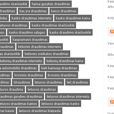
Kaip
audimo skaiciuokle
hansa gyvybės draudimas
Atb
 draudimas
kas yra draudimas
kasco draudimas
Koky
iliui
kasko draudimas internetu
kasko draudimas kaina
ietuvos draudimas
kasko draudimas skaičiuoklė
nos
kasko draudimo salygos
kasko draudimo skaičiuoklė
iuoklė
kaupiamasis draudimas
Vand
draudimas
kelionės draudimas internetu
as skaiciuokle
keliones sveikatos draudimas
Atbu
kelionių draudimas internetu
kelionių draudimas kaina
Kaip
ja automobilio draudimas
kiek kainuoja draudimas
audimas
krovinio draudimas
kroviniu draudimas
Kaip
udimas
ldraudimas
letuvos draudimas
liet draudimas
Kaip
etuvos draudima
lietuvos draudimas
draudimas gyvybes draudimas
lietuvos draudimas internetu
ietuvos draudimas kainos
lietuvos draudimas kasko
mas kaune
lietuvos draudimas klaipeda
Dažn