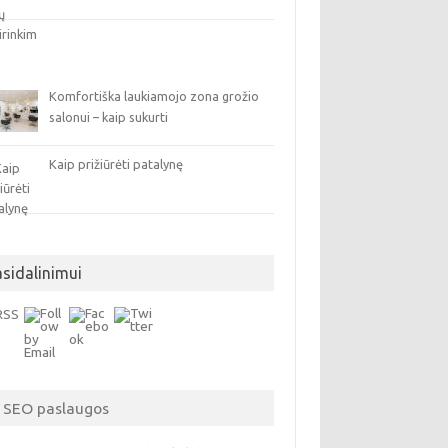
Komfortiška laukiamojo zona grožio
salonui – kaip sukurti
Kaip prižiūrėti patalynę
asidalinimui
SEO paslaugos