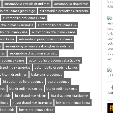
automobilio civilinis draudimas
automobilio draudimas
io draudimas gjensidige
automobilio draudimas internetu
automobilio draudimas kaina
 draudimas skaiciuokle
automobilio draudimas uk
lio draudimo kaina
automobilio draudimo kainos
lio kaina
automobilio privalomasis draudimas
u
automobilių civilinės atsakomybės draudimas
mas
automobiliu draudimas internetu
draudimas kainos
automobilių draudimas skaičiuoklė
draudimo skaiciuokle
automobiliu draudimu kainos
alticum draudimas
baltikums draudimas
bta automobilio draudimas
bta draudimas
nos
bta draudimas kaunas
bta draudimas kaune
čiuoklė
bta draudimas vilnius
bta draudimo skaiciuokle
dimas
busto draudimas internetu
būsto draudimas kaina
kaiciuokle
busto draudimo kainos