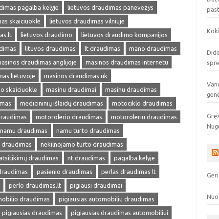
dimas pagalba kelyje
lietuvos draudimas panevezys
pas
as skaiciuokle
lietuvos draudimas vilniuje
Koki
as.lt
lietuvos draudimo
lietuvos draudimo kompanijos
udimas
lituvos draudimas
lt draudimas
mano draudimas
Dide
asinos draudimas anglijoje
masinos draudimas internetu
spr
as lietuvoje
masinos draudimas uk
Vand
o skaiciuokle
masinu draudimai
masinu draudimas
gen
imas
medicininių išlaidų draudimas
motociklo draudimas
Gręž
draudimas
motorolerio draudimas
motoroleriu draudimas
Nuge
namu draudimas
namu turto draudimas
s draudimas
nekilnojamo turto draudimas
atsitikimų draudimas
nt draudimas
pagalba kelyje
 draudimas
pasienio draudimas
perlas draudimas lt
Geri
perlo draudimas.lt
pigiausi draudimai
Nuo
mobilio draudimas
pigiausias automobiliu draudimas
pigiausias draudimas
pigiausias draudimas automobiliui