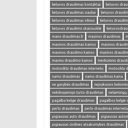
lietuvos draudimas kontaktai
lietuvos drau
lietuvos draudimas siauliai
lietuvos draudim
lietuvos draudimas vilnius
lietuvos draudim
lietuvos draudimo skaiciuokle
lietuvosdra
mano draudimas.lt
masinos draudimas
m
masinos draudimas kainos
masinos draudim
masinos draudimo kainos
masinos draudim
masinu draudimo kainos
medicininis draud
motociklo draudimas internetu
motociklu 
namo draudimas
namo draudimas kaina
ne gyvybės draudimas
neįvykusios kelionė
nekilnojamojo turto draudimas
nelaimingų 
pagalba kelyje draudimas
pagalbos kelyje
perlo draudimas
perlo draudimas internetu
pigiausias auto draudimas
pigiausias auto
pigiausias civilines atsakomybes draudimas