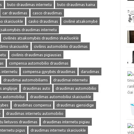
s
buto draudimas internetu
buto draudimas kaina
car draudimas
casco draudimas
o skaiciuokle
casko draudimas
civilinė atsakomybė
 atsakomybės draudimas internetu
civilinės atsakomybės draudimo skaičiuoklė
udimo skaiciuokle
civilinis automobilio draudimas
netu
civilinis draudimas pigiausias
as
compensa automobilio draudimas
internetu
compensa gyvybės draudimas
darudimas
draudimai automobiliams
draudimai internetu
 anglijoje
draudimas auto
draudimas automobilio
s automobiliui
draudimas automobiliui skaiciuokle
mybes
draudimas compensa
draudimas gjensidige
e
draudimas internetu automobilio
tu lietuvos draudimas
draudimas internetu pigiau
nternetu pigus
draudimas internetu skaiciuokle