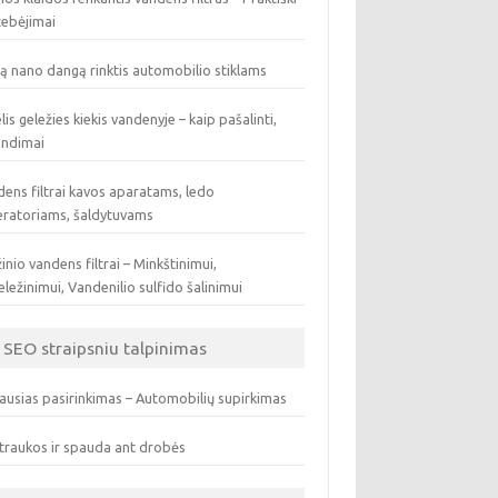
tebėjimai
ą nano dangą rinktis automobilio stiklams
lis geležies kiekis vandenyje – kaip pašalinti,
endimai
ens filtrai kavos aparatams, ledo
eratoriams, šaldytuvams
inio vandens filtrai – Minkštinimui,
ležinimui, Vandenilio sulfido šalinimui
SEO straipsniu talpinimas
ausias pasirinkimas – Automobilių supirkimas
traukos ir spauda ant drobės