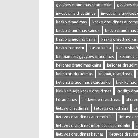
gyvybes draudimas skaiciuokle
gyvybes dr
investicinis draudimas
investicinis gyvybės
kasko draudimas
kasko draudimas automob
kasko draudimas kainos
kasko draudimas l
kasko draudimo kaina
kasko draudimo kai
kasko internetu
kasko kaina
kasko skaič
kaupiamasis gyvybės draudimas
kelionės 
keliones draudimas kaina
keliones draudim
kelioninis draudimas
kelionių draudimas
kelioniu draudimas skaiciuokle
kiek kainuo
kiek kainuoja kasko draudimas
kredito dr
l draudimas
laidavimo draudimas
ld dra
lietuvo draudimas
lietuvos darudimas
li
lietuvos draudimas automobiliui
lietuvos 
lietuvos draudimas internetu automobilio
l
lietuvos draudimas kaunas
lietuvos draudi