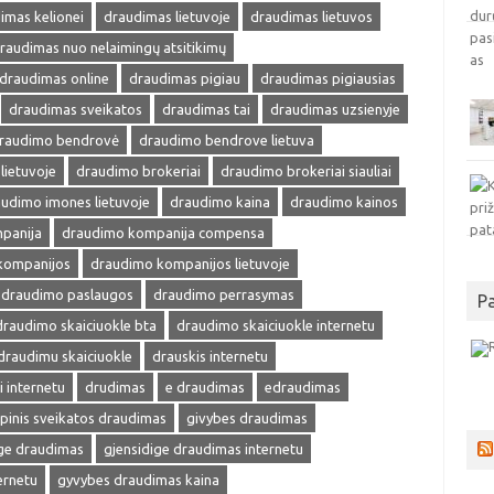
imas kelionei
draudimas lietuvoje
draudimas lietuvos
raudimas nuo nelaimingų atsitikimų
draudimas online
draudimas pigiau
draudimas pigiausias
draudimas sveikatos
draudimas tai
draudimas uzsienyje
raudimo bendrovė
draudimo bendrove lietuva
lietuvoje
draudimo brokeriai
draudimo brokeriai siauliai
udimo imones lietuvoje
draudimo kaina
draudimo kainos
panija
draudimo kompanija compensa
kompanijos
draudimo kompanijos lietuvoje
draudimo paslaugos
draudimo perrasymas
P
draudimo skaiciuokle bta
draudimo skaiciuokle internetu
draudimu skaiciuokle
drauskis internetu
i internetu
drudimas
e draudimas
edraudimas
pinis sveikatos draudimas
givybes draudimas
ige draudimas
gjensidige draudimas internetu
ernetu
gyvybes draudimas kaina