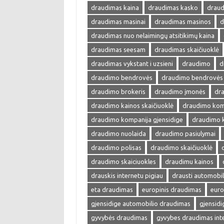
draudimas kaina
draudimas kasko
draud
draudimas masinai
draudimas masinos
d
draudimas nuo nelaimingų atsitikimų kaina
draudimas seesam
draudimas skaičiuoklė
draudimas vykstant i uzsieni
draudimo
d
draudimo bendrovės
draudimo bendrovės 
draudimo brokeris
draudimo įmonės
dra
draudimo kainos skaičiuoklė
draudimo kom
draudimo kompanija gjensidige
draudimo 
draudimo nuolaida
draudimo pasiulymai
draudimo polisas
draudimo skaičiuoklė
draudimo skaiciuokles
draudimu kainos
drauskis internetu pigiau
drausti automobil
eta draudimas
europinis draudimas
euro
gjensidige automobilio draudimas
gjensid
gyvybės draudimas
gyvybes draudimas int