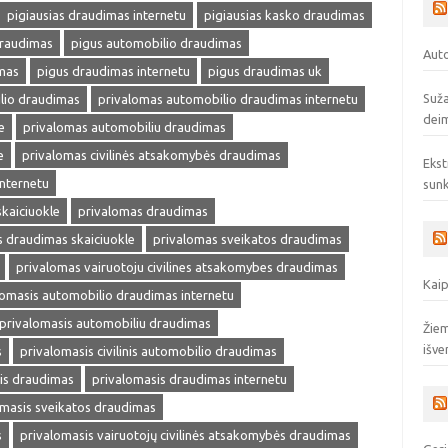
pigiausias draudimas internetu
pigiausias kasko draudimas
draudimas
pigus automobilio draudimas
Auto
mas
pigus draudimas internetu
pigus draudimas uk
Suža
lio draudimas
privalomas automobilio draudimas internetu
deim
e
privalomas automobiliu draudimas
e
privalomas civilinės atsakomybės draudimas
Ekst
internetu
sunk
kaiciuokle
privalomas draudimas
 draudimas skaiciuokle
privalomas sveikatos draudimas
privalomas vairuotoju civilines atsakomybes draudimas
Kaip
lomasis automobilio draudimas internetu
privalomasis automobiliu draudimas
Žiem
išve
s
privalomasis civilinis automobilio draudimas
is draudimas
privalomasis draudimas internetu
omasis sveikatos draudimas
s
privalomasis vairuotojų civilinės atsakomybės draudimas