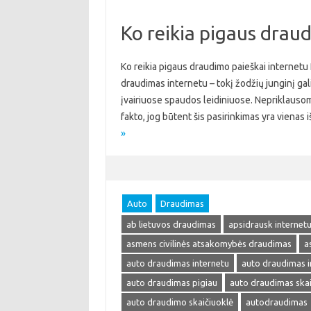
Ko reikia pigaus drau
Ko reikia pigaus draudimo paieškai internetu
draudimas internetu – tokį žodžių junginį galima
įvairiuose spaudos leidiniuose. Nepriklausom
fakto, jog būtent šis pasirinkimas yra viena
»
Auto
Draudimas
ab lietuvos draudimas
apsidrausk internet
asmens civilinės atsakomybės draudimas
a
auto draudimas internetu
auto draudimas i
auto draudimas pigiau
auto draudimas skai
auto draudimo skaičiuoklė
autodraudimas