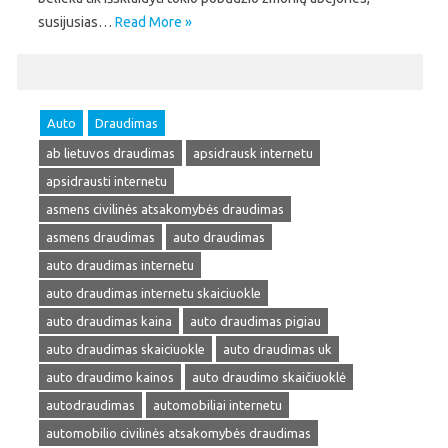
susijusias…
Read More »
Auto
Draudimas
ab lietuvos draudimas
apsidrausk internetu
apsidrausti internetu
asmens civilinės atsakomybės draudimas
asmens draudimas
auto draudimas
auto draudimas internetu
auto draudimas internetu skaiciuokle
auto draudimas kaina
auto draudimas pigiau
auto draudimas skaiciuokle
auto draudimas uk
auto draudimo kainos
auto draudimo skaičiuoklė
autodraudimas
automobiliai internetu
automobilio civilinės atsakomybės draudimas