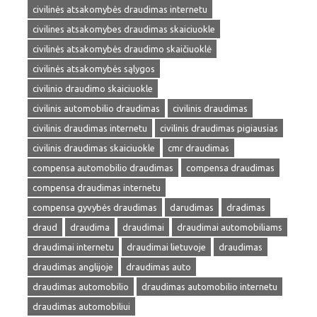
civilinės atsakomybės draudimas internetu
civilines atsakomybes draudimas skaiciuokle
civilinės atsakomybės draudimo skaičiuoklė
civilinės atsakomybės sąlygos
civilinio draudimo skaiciuokle
civilinis automobilio draudimas
civilinis draudimas
civilinis draudimas internetu
civilinis draudimas pigiausias
civilinis draudimas skaiciuokle
cmr draudimas
compensa automobilio draudimas
compensa draudimas
compensa draudimas internetu
compensa gyvybės draudimas
darudimas
dradimas
draud
draudima
draudimai
draudimai automobiliams
draudimai internetu
draudimai lietuvoje
draudimas
draudimas anglijoje
draudimas auto
draudimas automobilio
draudimas automobilio internetu
draudimas automobiliui