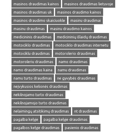
masinos draudimas kainos
masinos draudimas lietuvoje
masinos draudimas uk
masinos draudimo kainos
masinos draudimo skaiciuokle
masinu draudimai
masinu draudimas
masinu draudimo kainos
medicininis draudimas
medicininių išlaidų draudimas
motociklo draudimas
motociklo draudimas internetu
motociklu draudimas
motorolerio draudimas
motoroleriu draudimas
namo draudimas
namo draudimas kaina
namu draudimas
namu turto draudimas
ne gyvybės draudimas
neįvykusios kelionės draudimas
nekilnojamo turto draudimas
nekilnojamojo turto draudimas
nelaimingų atsitikimų draudimas
nt draudimas
pagalba kelyje
pagalba kelyje draudimas
pagalbos kelyje draudimas
pasienio draudimas