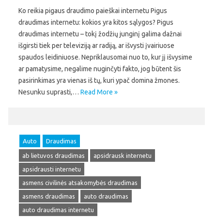
Ko reikia pigaus draudimo paieškai internetu Pigus
draudimas internetu: kokios yra kitos sąlygos? Pigus
draudimas internetu – tokį žodžių junginį galima dažnai
išgirsti tiek per televiziją ar radiją, ar išvysti įvairiuose
spaudos leidiniuose. Nepriklausomai nuo to, kur jį išvysime
ar pamatysime, negalime nuginčyti fakto, jog būtent šis
pasirinkimas yra vienas iš tų, kuri ypač domina žmones.
Nesunku suprasti,…
Read More »
Auto
Draudimas
ab lietuvos draudimas
apsidrausk internetu
apsidrausti internetu
asmens civilinės atsakomybės draudimas
asmens draudimas
auto draudimas
auto draudimas internetu