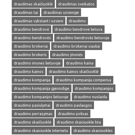
draudimas skaičiuoklė
draudimas sveikatos
draudimas tai
draudimas uzsienyje
draudimas vykstant i uzsieni
draudimo
draudimo bendrovė
draudimo bendrove lietuva
draudimo bendrovės
draudimo bendrovės lietuvoje
draudimo brokeriai
draudimo brokeriai siauliai
draudimo brokeris
draudimo įmonės
draudimo imones lietuvoje
draudimo kaina
draudimo kainos
draudimo kainos skaičiuoklė
draudimo kompanija
draudimo kompanija compensa
draudimo kompanija gjensidige
draudimo kompanijos
draudimo kompanijos lietuvoje
draudimo nuolaida
draudimo pasiulymai
draudimo paslaugos
draudimo perrasymas
draudimo polisas
draudimo skaičiuoklė
draudimo skaiciuokle bta
draudimo skaiciuokle internetu
draudimo skaiciuokles