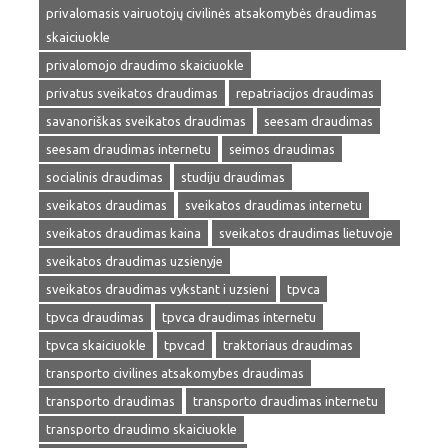
privalomasis vairuotojų civilinės atsakomybės draudimas
skaiciuokle
privalomojo draudimo skaiciuokle
privatus sveikatos draudimas
repatriacijos draudimas
savanoriškas sveikatos draudimas
seesam draudimas
seesam draudimas internetu
seimos draudimas
socialinis draudimas
studiju draudimas
sveikatos draudimas
sveikatos draudimas internetu
sveikatos draudimas kaina
sveikatos draudimas lietuvoje
sveikatos draudimas uzsienyje
sveikatos draudimas vykstant i uzsieni
tpvca
tpvca draudimas
tpvca draudimas internetu
tpvca skaiciuokle
tpvcad
traktoriaus draudimas
transporto civilines atsakomybes draudimas
transporto draudimas
transporto draudimas internetu
transporto draudimo skaiciuokle