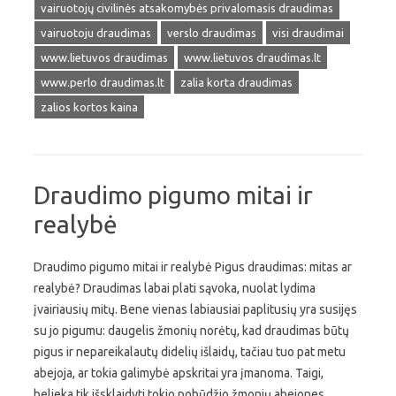
vairuotojų civilinės atsakomybės privalomasis draudimas
vairuotoju draudimas
verslo draudimas
visi draudimai
www.lietuvos draudimas
www.lietuvos draudimas.lt
www.perlo draudimas.lt
zalia korta draudimas
zalios kortos kaina
Draudimo pigumo mitai ir
realybė
Draudimo pigumo mitai ir realybė Pigus draudimas: mitas ar
realybė? Draudimas labai plati sąvoka, nuolat lydima
įvairiausių mitų. Bene vienas labiausiai paplitusių yra susijęs
su jo pigumu: daugelis žmonių norėtų, kad draudimas būtų
pigus ir nepareikalautų didelių išlaidų, tačiau tuo pat metu
abejoja, ar tokia galimybė apskritai yra įmanoma. Taigi,
belieka tik išsklaidyti tokio pobūdžio žmonių abejones,