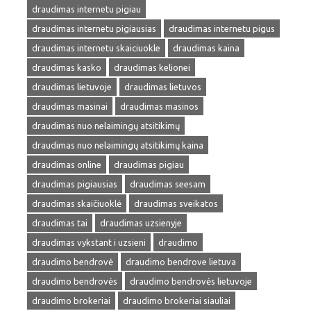
draudimas internetu pigiau
draudimas internetu pigiausias
draudimas internetu pigus
draudimas internetu skaiciuokle
draudimas kaina
draudimas kasko
draudimas kelionei
draudimas lietuvoje
draudimas lietuvos
draudimas masinai
draudimas masinos
draudimas nuo nelaimingų atsitikimų
draudimas nuo nelaimingų atsitikimų kaina
draudimas online
draudimas pigiau
draudimas pigiausias
draudimas seesam
draudimas skaičiuoklė
draudimas sveikatos
draudimas tai
draudimas uzsienyje
draudimas vykstant i uzsieni
draudimo
draudimo bendrovė
draudimo bendrove lietuva
draudimo bendrovės
draudimo bendrovės lietuvoje
draudimo brokeriai
draudimo brokeriai siauliai