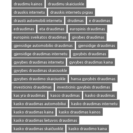
draudimu kainos
draudimu skaiciuokle
drauskis internetu
drauskis internetu pigiau
drausti automobili internetu
drudimas
e draudimas
edraudimas
eta draudimas
europinis draudimas
europinis sveikatos draudimas
givybes draudimas
gjensidige automobilio draudimas
gjensidige draudimas
gjensidige draudimas internetu
gyvybės draudimas
gyvybes draudimas internetu
gyvybes draudimas kaina
gyvybes draudimas skaiciuokle
gyvybes draudimo skaiciuokle
hansa gyvybės draudimas
investicinis draudimas
investicinis gyvybės draudimas
kas yra draudimas
kasco draudimas
kasko draudimas
kasko draudimas automobiliui
kasko draudimas internetu
kasko draudimas kaina
kasko draudimas kainos
kasko draudimas lietuvos draudimas
kasko draudimas skaičiuoklė
kasko draudimo kaina