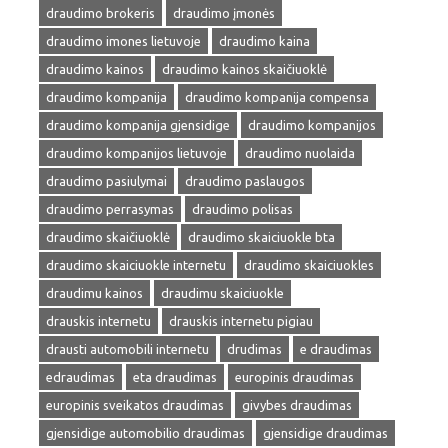
draudimo brokeris
draudimo įmonės
draudimo imones lietuvoje
draudimo kaina
draudimo kainos
draudimo kainos skaičiuoklė
draudimo kompanija
draudimo kompanija compensa
draudimo kompanija gjensidige
draudimo kompanijos
draudimo kompanijos lietuvoje
draudimo nuolaida
draudimo pasiulymai
draudimo paslaugos
draudimo perrasymas
draudimo polisas
draudimo skaičiuoklė
draudimo skaiciuokle bta
draudimo skaiciuokle internetu
draudimo skaiciuokles
draudimu kainos
draudimu skaiciuokle
drauskis internetu
drauskis internetu pigiau
drausti automobili internetu
drudimas
e draudimas
edraudimas
eta draudimas
europinis draudimas
europinis sveikatos draudimas
givybes draudimas
gjensidige automobilio draudimas
gjensidige draudimas