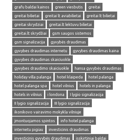
grafu baldai kainos
green viesbutis
greitai
greitai bilietai
greitai lt aviabilietai
greitai lt bilietai
greitai skrydziai
greitai.lt lektuvu bilietai
greitai.lt skrydžiai
gsm saugos sistemos
gsm signalizacija
gyvybės draudimas
gyvybes draudimas internetu
gyvybes draudimas kaina
gyvybes draudimas skaiciuokle
gyvybes draudimo skaiciuokle
hansa gyvybės draudimas
holiday villa palanga
hotel klaipeda
hotel palanga
hotel palanga spa
hotel vilnius
hotels in palanga
hotels in vilnius
i londona
I lygio signalizacija
II lygio signalizacija
III lygio signalizacija
ikonikovo vairavimo mokykla vilniuje
įmontuojamos spintos
info hotel palanga
internetu pigiau
investicinis draudimas
investicinis gyvybės draudimas
isskirtiniai baldai