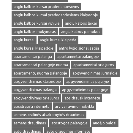
anglu kalbos kursai pradedantiesiems
anglu kalbos kursai pradedantiesiems klaipedoje
anglu kalbos kursai vilniuje
anglu kalbos laikai
anglu kalbos mokymasis
anglu kalbos pamokos
anglu kursai
anglu kursai klaipeda
anglu kursai klaipedoje
antro lygio signalizacija
apartamentai palanga
apartamentai palangoje
apartamentai palangoje nuoma
apartamentai prie juros
apartamentų nuoma palangoje
apgyvendinimas jurmaloje
apgyvendinimas klaipedoje
apgyvendinimas pajuryje
apgyvendinimas palanga
apgyvendinimas palangoje
apgyvendinimas prie juros
apsidrausk internetu
apsidrausti internetu
arv vairavimo mokykla
asmens civilinės atsakomybės draudimas
asmens draudimas
atostogos palangoje
audėjo baldai
auto draudimas
auto draudimas internetu