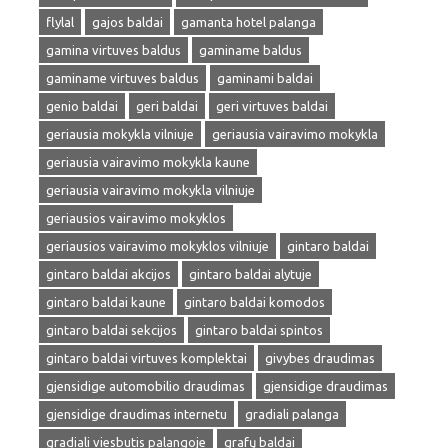
flylal
gajos baldai
gamanta hotel palanga
gamina virtuves baldus
gaminame baldus
gaminame virtuves baldus
gaminami baldai
genio baldai
geri baldai
geri virtuves baldai
geriausia mokykla vilniuje
geriausia vairavimo mokykla
geriausia vairavimo mokykla kaune
geriausia vairavimo mokykla vilniuje
geriausios vairavimo mokyklos
geriausios vairavimo mokyklos vilniuje
gintaro baldai
gintaro baldai akcijos
gintaro baldai alytuje
gintaro baldai kaune
gintaro baldai komodos
gintaro baldai sekcijos
gintaro baldai spintos
gintaro baldai virtuves komplektai
givybes draudimas
gjensidige automobilio draudimas
gjensidige draudimas
gjensidige draudimas internetu
gradiali palanga
gradiali viesbutis palangoje
grafų baldai