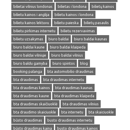
bilietai vilnius londonas
bilietas i londona
bilietų kainos
bilietu kainos i anglija
bilietu kainos i londona
bilietu kainos lektuvu
bilietu paieska
bilietų pasaulis
bilietu pirkimas internetu
bilietu rezervavimas
bilietu uzsakymas
biuro baldai
biuro baldai kaunas
biuro baldai kaune
biuro baldai klaipeda
biuro baldai vilniuje
biuro baldai vilnius
biuro baldu gamyba
biuro spintos
blog
booking palanga
bta automobilio draudimas
bta draudimas
bta draudimas internetu
bta draudimas kainos
bta draudimas kaunas
bta draudimas kaune
bta draudimas klaipeda
bta draudimas skaičiuoklė
bta draudimas vilnius
bta draudimo skaiciuokle
bta internetu
bta skaiciuokle
būsto draudimas
busto draudimas internetu
būsto draudimas kaina
busto draudimas kainos