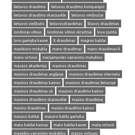
lietuvos draudimo
lietuvos draudimo kompanijos
lietuvos draudimo skaiciuokle
lietuvos viešbučiai
lietuvos viešbutis
lietuvosdraudimas
lituvos draudimas
londonas vilnius
londonas vilnius skrydziai
lova spinta
lovu gamyba kaune
lt draudimas
magrės baldai
manikiuro mokykla
mano draudimas
mano draudimas.lt
mano virtuvė
marijampoles vairavimo mokyklos
masazo akademija
masinos draudimas
masinos draudimas anglijoje
masinos draudimas internetu
masinos draudimas kainos
masinos draudimas lietuvoje
masinos draudimas uk
masinos draudimo kainos
masinos draudimo skaiciuokle
masinu draudimai
masinu draudimas
masinu draudimo kainos
masyvo baldai
masyvo baldu gamyba
mato baldai kaunas
mato baldai kaune
maža virtuvė
mazeikiu vairavimo mokyklos
mazos virtuves