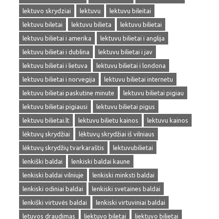
lektuvo skrydziai
lektuvu
lektuvu bileitai
lektuvu biletai
lektuvu bilieta
lektuvu bilietai
lektuvu bilietai i amerika
lektuvu bilietai i anglija
lektuvu bilietai i dublina
lektuvu bilietai i jav
lektuvu bilietai i lietuva
lektuvu bilietai i londona
lektuvu bilietai i norvegija
lektuvu bilietai internetu
lektuvu bilietai paskutine minute
lektuvu bilietai pigiau
lektuvu bilietai pigiausi
lektuvu bilietai pigus
lektuvu bilietai.lt
lektuvu bilietu kainos
lektuvu kainos
lėktuvų skrydžiai
lėktuvų skrydžiai iš vilniaus
lėktuvų skrydžių tvarkaraštis
lektuvubilietai
lenkiški baldai
lenkiski baldai kaune
lenkiski baldai vilniuje
lenkiski minksti baldai
lenkiski odiniai baldai
lenkiski svetaines baldai
lenkiški virtuvės baldai
lenkiski virtuviniai baldai
letuvos draudimas
liektuvo biletai
liektuvo bilietai