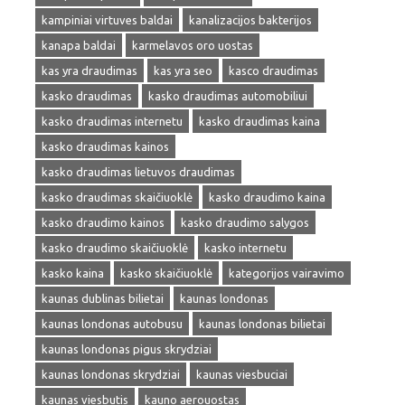
kampiniai virtuves baldai
kanalizacijos bakterijos
kanapa baldai
karmelavos oro uostas
kas yra draudimas
kas yra seo
kasco draudimas
kasko draudimas
kasko draudimas automobiliui
kasko draudimas internetu
kasko draudimas kaina
kasko draudimas kainos
kasko draudimas lietuvos draudimas
kasko draudimas skaičiuoklė
kasko draudimo kaina
kasko draudimo kainos
kasko draudimo salygos
kasko draudimo skaičiuoklė
kasko internetu
kasko kaina
kasko skaičiuoklė
kategorijos vairavimo
kaunas dublinas bilietai
kaunas londonas
kaunas londonas autobusu
kaunas londonas bilietai
kaunas londonas pigus skrydziai
kaunas londonas skrydziai
kaunas viesbuciai
kaunas viesbutis
kauno aerouostas