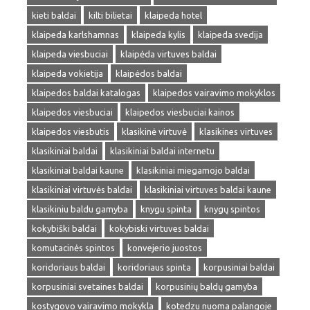
kieti baldai
kilti bilietai
klaipeda hotel
klaipeda karlshamnas
klaipeda kylis
klaipeda svedija
klaipeda viesbuciai
klaipėda virtuves baldai
klaipeda vokietija
klaipėdos baldai
klaipedos baldai katalogas
klaipedos vairavimo mokyklos
klaipedos viesbuciai
klaipedos viesbuciai kainos
klaipedos viesbutis
klasikinė virtuvė
klasikines virtuves
klasikiniai baldai
klasikiniai baldai internetu
klasikiniai baldai kaune
klasikiniai miegamojo baldai
klasikiniai virtuvės baldai
klasikiniai virtuves baldai kaune
klasikiniu baldu gamyba
knygu spinta
knygų spintos
kokybiški baldai
kokybiski virtuves baldai
komutacinės spintos
konvejerio juostos
koridoriaus baldai
koridoriaus spinta
korpusiniai baldai
korpusiniai svetaines baldai
korpusinių baldų gamyba
kostygovo vairavimo mokykla
kotedzu nuoma palangoje