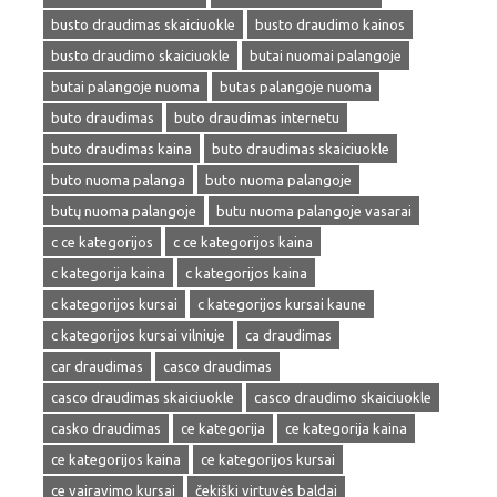
busto draudimas skaiciuokle
busto draudimo kainos
busto draudimo skaiciuokle
butai nuomai palangoje
butai palangoje nuoma
butas palangoje nuoma
buto draudimas
buto draudimas internetu
buto draudimas kaina
buto draudimas skaiciuokle
buto nuoma palanga
buto nuoma palangoje
butų nuoma palangoje
butu nuoma palangoje vasarai
c ce kategorijos
c ce kategorijos kaina
c kategorija kaina
c kategorijos kaina
c kategorijos kursai
c kategorijos kursai kaune
c kategorijos kursai vilniuje
ca draudimas
car draudimas
casco draudimas
casco draudimas skaiciuokle
casco draudimo skaiciuokle
casko draudimas
ce kategorija
ce kategorija kaina
ce kategorijos kaina
ce kategorijos kursai
ce vairavimo kursai
čekiški virtuvės baldai