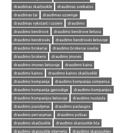
draudimas skaičiuoklė
draudimas sveikatos
draudimas tai
draudimas uzsienyje
draudimas vykstant i uzsieni
draudimo
draudimo bendrovė
draudimo bendrove lietuva
draudimo bendrovės
draudimo bendrovės lietuvoje
draudimo brokeriai
draudimo brokeriai siauliai
draudimo brokeris
draudimo įmonės
draudimo imones lietuvoje
draudimo kaina
draudimo kainos
draudimo kainos skaičiuoklė
draudimo kompanija
draudimo kompanija compensa
draudimo kompanija gjensidige
draudimo kompanijos
draudimo kompanijos lietuvoje
draudimo nuolaida
draudimo pasiulymai
draudimo paslaugos
draudimo perrasymas
draudimo polisas
draudimo skaičiuoklė
draudimo skaiciuokle bta
draudimo skaiciuokle internetu
draudimo skaiciuokles