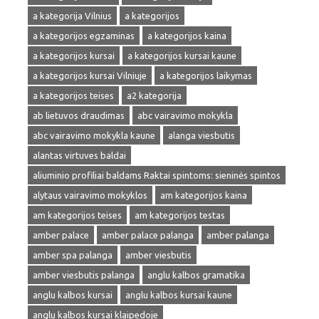
a kategorija Vilnius
a kategorijos
a kategorijos egzaminas
a kategorijos kaina
a kategorijos kursai
a kategorijos kursai kaune
a kategorijos kursai Vilniuje
a kategorijos laikymas
a kategorijos teises
a2 kategorija
ab lietuvos draudimas
abc vairavimo mokykla
abc vairavimo mokykla kaune
alanga viesbutis
alantas virtuves baldai
aliuminio profiliai baldams Raktai spintoms: sieninės spintos
alytaus vairavimo mokyklos
am kategorijos kaina
am kategorijos teises
am kategorijos testas
amber palace
amber palace palanga
amber palanga
amber spa palanga
amber viesbutis
amber viesbutis palanga
anglu kalbos gramatika
anglu kalbos kursai
anglu kalbos kursai kaune
anglu kalbos kursai klaipedoje