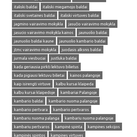
italiski baldai
italiski miegamojo baldai
italiski svetaines baldai
italiski virtuves baldai
jagmino vairavimo mokykla
jasučio vairavimo mokykla
jasucio vairavimo mokykla kainos
jaunuolio baldai
jaunuolio baldai kaune
jaunuolio kambario baldai
jtmc vairavimo mokykla
juodasis alksnis baldai
jurmala viesbuciai
justluka baldai
kada geriausia pirkti lektuvo bilietus
kada pigiausi lektuvu bilietai
kainos palangoje
kaip isirengti virtuve
kalbu kursai klaipeda
kalbu kursai klaipedoje
kambariai Palangoje
kambario baldai
kambario nuoma palangoje
kambario pertvara
kambario pertvaros
kambariu nuoma palanga
kambariu nuoma palangoje
kambariu pertvaros
kampinė spinta
kampines sekcijos
kampinės spintos
kampines virtuves