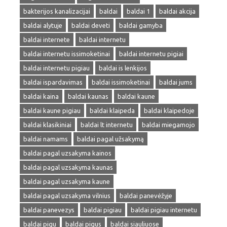
bakterijos kanalizacijai
baldai
baldai 1
baldai akcija
baldai alytuje
baldai deveti
baldai gamyba
baldai internete
baldai internetu
baldai internetu issimoketinai
baldai internetu pigiai
baldai internetu pigiau
baldai is lenkijos
baldai ispardavimas
baldai issimoketinai
baldai jums
baldai kaina
baldai kaunas
baldai kaune
baldai kaune pigiau
baldai klaipeda
baldai klaipedoje
baldai klasikiniai
baldai lt internetu
baldai miegamojo
baldai namams
baldai pagal užsakymą
baldai pagal uzsakyma kainos
baldai pagal uzsakyma kaunas
baldai pagal uzsakyma kaune
baldai pagal uzsakyma vilnius
baldai panevėžyje
baldai panevezys
baldai pigiau
baldai pigiau internetu
baldai pigu
baldai pigus
baldai siauliuose