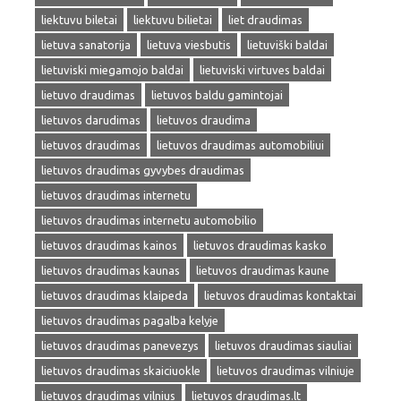
liektuvu biletai
liektuvu bilietai
liet draudimas
lietuva sanatorija
lietuva viesbutis
lietuviški baldai
lietuviski miegamojo baldai
lietuviski virtuves baldai
lietuvo draudimas
lietuvos baldu gamintojai
lietuvos darudimas
lietuvos draudima
lietuvos draudimas
lietuvos draudimas automobiliui
lietuvos draudimas gyvybes draudimas
lietuvos draudimas internetu
lietuvos draudimas internetu automobilio
lietuvos draudimas kainos
lietuvos draudimas kasko
lietuvos draudimas kaunas
lietuvos draudimas kaune
lietuvos draudimas klaipeda
lietuvos draudimas kontaktai
lietuvos draudimas pagalba kelyje
lietuvos draudimas panevezys
lietuvos draudimas siauliai
lietuvos draudimas skaiciuokle
lietuvos draudimas vilniuje
lietuvos draudimas vilnius
lietuvos draudimas.lt