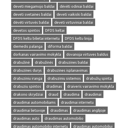
deveti miegamojo baldai
dėvėti odiniai baldai
deveti svetaines baldai
deveti vaikiski baldai
dėvėti virtuvės baldai
deveti virtuviniai baldai
devetos spintos
DFDS keltai
DFDS keltu bilietai internetu
DFDS keltu linija
diemedis palanga
diforma baldai
dorkanas vairavimo mokykla
dovanoja virtuves baldus
drabužinė
drabužinės
drabuzines baldai
drabuzines durys
drabuzines isplanavimas
drabuziniu iranga
drabuziniu sistemos
drabužių spinta
drabuziu spintos
dradimas
draiveris vairavimo mokykla
drakono skrydziai
draud
draudima
draudimai
draudimai automobiliams
draudimai internetu
draudimai lietuvoje
draudimas
draudimas anglijoje
draudimas auto
draudimas automobilio
draudimas automobilio internetu
draudimas automobiliui