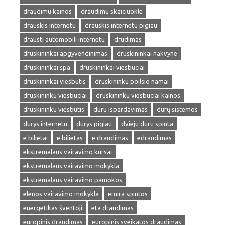
draudimu kainos
draudimu skaiciuokle
drauskis internetu
drauskis internetu pigiau
drausti automobili internetu
drudimas
druskininkai apgyvendinimas
druskininkai nakvyne
druskininkai spa
druskininkai viesbuciai
druskininkai viesbutis
druskininku poilsio namai
druskininku viesbuciai
druskininku viesbuciai kainos
druskininku viesbutis
duru ispardavimas
durų sistemos
durys internetu
durys pigiau
dvieju duru spinta
e bilietai
e bilietas
e draudimas
edraudimas
ekstremalaus vairavimo kursai
ekstremalaus vairavimo mokykla
ekstremalaus vairavimo pamokos
elenos vairavimo mokykla
emira spintos
energetikas šventoji
eta draudimas
europinis draudimas
europinis sveikatos draudimas