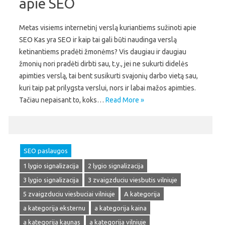
apie SEO
Metas visiems internetinį verslą kuriantiems sužinoti apie
SEO Kas yra SEO ir kaip tai gali būti naudinga verslą
ketinantiems pradėti žmonėms? Vis daugiau ir daugiau
žmonių nori pradėti dirbti sau, t.y., jei ne sukurti didelės
apimties verslą, tai bent susikurti svajonių darbo vietą sau,
kuri taip pat prilygsta verslui, nors ir labai mažos apimties.
Tačiau nepaisant to, koks…
Read More »
SEO paslaugos
1 lygio signalizacija
2 lygio signalizacija
3 lygio signalizacija
3 zvaigzduciu viesbutis vilniuje
5 zvaigzduciu viesbuciai vilniuje
A kategorija
a kategorija eksternu
a kategorija kaina
a kategorija kaunas
a kategorija vilniuje