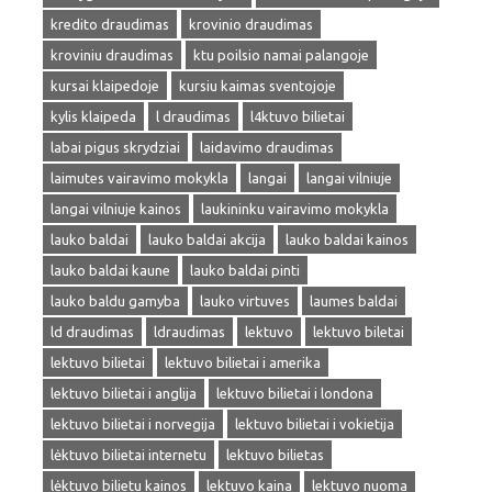
kredito draudimas
krovinio draudimas
kroviniu draudimas
ktu poilsio namai palangoje
kursai klaipedoje
kursiu kaimas sventojoje
kylis klaipeda
l draudimas
l4ktuvo bilietai
labai pigus skrydziai
laidavimo draudimas
laimutes vairavimo mokykla
langai
langai vilniuje
langai vilniuje kainos
laukininku vairavimo mokykla
lauko baldai
lauko baldai akcija
lauko baldai kainos
lauko baldai kaune
lauko baldai pinti
lauko baldu gamyba
lauko virtuves
laumes baldai
ld draudimas
ldraudimas
lektuvo
lektuvo biletai
lektuvo bilietai
lektuvo bilietai i amerika
lektuvo bilietai i anglija
lektuvo bilietai i londona
lektuvo bilietai i norvegija
lektuvo bilietai i vokietija
lėktuvo bilietai internetu
lektuvo bilietas
lėktuvo bilietu kainos
lektuvo kaina
lektuvo nuoma