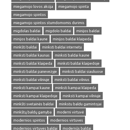
miegamojo lovos akcija
miegamojo spinta
miegamojo spintos
miegamojo spintos stumdomomis durimis
migdolas baldai
migdolo baldai
minijos baldai
minijos baldai kaune
minijos baldai klaipeda
minkšti baldai
minksti baldai internetu
minksti baldai kaunas
minksti baldai kaune
minksti baldai klaipeda
minksti baldai klaipedoje
minksti baldai panevezyje
minksti baldai siauliuose
minksti baldai vilniuje
minksti baldai vilnius
minksti kampai kaune
minksti kampai klaipeda
minksti kampai klaipedoje
minksti kampai vilniuje
minkšti svetainės baldai
minkstu baldu gamintojai
minkštų baldų gamyba
moderni virtuvė
modernios spintos
modernios virtuves
modernios virtuves baldai
modernūs baldai