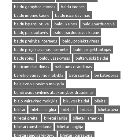
baldu gamybos imones
baldu imones
baldu imones kaune
baldu ispardavimas
baldu isparduotuve
baldu kainos
baldų parduotuvė
baldų parduotuvės
baldu parduotuves kaune
baldu prekyba internetu
baldų projektavimas
baldu projektavimas internete
baldu projektuotojas
baldu rojus
baldu uzsakymas
baltarusiski baldai
balticum draudimas
baltikums draudimas
bareikio vairavimo mokykla
batu spinta
be kategorija
belejevo vairavimo mokykla
bendrosios civilinės atsakomybės draudimas
bialo vairavimo mokykla
bikuvos baldai
bileitai
biletai
biletai i anglija
biletailt
bilietai
bilietai avia
bilietai greitai
bilietai i airija
bilietai i amerika
bilietai i amsterdama
bilietai i anglija
bilietai i anglija lektuvu
bilietai i barselona