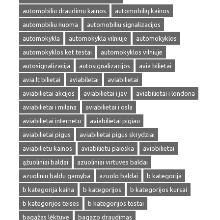
automobiliu draudimu kainos
automobilių kainos
automobiliu nuoma
automobiliu signalizacijos
automokykla
automokykla vilniuje
automokyklos
automokyklos ket testai
automokyklos vilniuje
autosignalizacija
autosignalizacijos
avia bilietai
avia.lt bilietai
aviabiletai
aviabilietai
aviabilietai akcijos
aviabilietai i jav
aviabilietai i londona
aviabilietai i milana
aviabilietai i osla
aviabilietai internetu
aviabilietai pigiau
aviabilietai pigus
aviabilietai pigus skrydziai
aviabilietu kainos
aviabilietu paieska
aviobilietai
ąžuoliniai baldai
azuoliniai virtuves baldai
azuoliniu baldu gamyba
azuolo baldai
b kategorija
b kategorija kaina
b kategorijos
b kategorijos kursai
b kategorijos teises
b kategorijos testai
bagažas lėktuve
bagazo draudimas