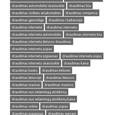
draudimas automobiliui skaiciuokle
draudimas bta
draudimas civilines atsakomybes
draudimas compensa
draudimas gjensidige
draudimas i baltarusija
draudimas internete
draudimas internetu
draudimas internetu automobilio
draudimas internetu bta
draudimas internetu lietuvos draudimas
draudimas internetu pigiau
draudimas internetu pigiausias
draudimas internetu pigus
draudimas internetu skaiciuokle
draudimas kaina
draudimas kasko
draudimas kelionei
draudimas lietuvoje
draudimas lietuvos
draudimas masinai
draudimas masinos
draudimas nuo nelaimingų atsitikimų
draudimas nuo nelaimingų atsitikimų kaina
draudimas online
draudimas pigiau
draudimas pigiausias
draudimas seesam