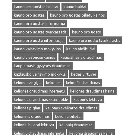
kauno aerouostas bilietai
kauno baldai
kauno oro uostas
kauno oro uostas bilietu kainos
kauno oro uostas informacija
kauno oro uostas tvarkarastis
kauno oro uosto
kauno oro uosto informacija
kauno oro uosto tvarkarastis
kauno vairavimo mokyklos
kauno viešbučiai
kauno viesbuciai kainos
kaupiamasis draudimas
kaupiamasis gyvybės draudimas
kazlausko vairavimo mokykla
kėdės virtuvei
kelione i anglija
keliones
kelionės draudimas
kelionės draudimas internetu
keliones draudimas kaina
keliones draudimas skaiciuokle
kelionės lėktuvu
keliones pigiau
keliones sveikatos draudimas
kelioninis draudimas
kelioniu bilietai
kelioniu bilietai lektuvu
kelionių draudimas
kelionių draudimas internetu
kelionių draudimas kaina