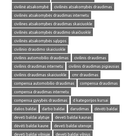
civilinė atsakomybė
civilinės atsakomybės draudimas
civilinės atsakomybės draudimas internetu
civilines atsakomybes draudimas skaiciuokle
civilinės atsakomybės draudimo skaičiuoklė
civilinės atsakomybės sąlygos
civilinio draudimo skaiciuokle
civilinis automobilio draudimas
civilinis draudimas
civilinis draudimas internetu
civilinis draudimas pigiausias
civilinis draudimas skaiciuokle
cmr draudimas
compensa automobilio draudimas
compensa draudimas
compensa draudimas internetu
compensa gyvybės draudimas
d kategorijos kursai
dalios baldai
darbo baldai
darudimas
dėvėti baldai
deveti baldai alytuje
deveti baldai kaunas
dėvėti baldai kaune
deveti baldai utenoje
deveti baldai vilniuje
deveti baldai vilnius