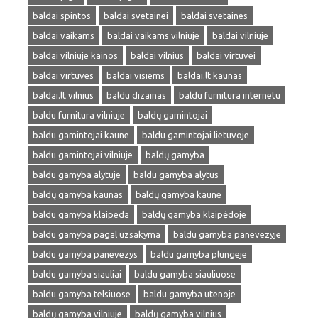
baldai spintos
baldai svetainei
baldai svetaines
baldai vaikams
baldai vaikams vilniuje
baldai vilniuje
baldai vilniuje kainos
baldai vilnius
baldai virtuvei
baldai virtuves
baldai visiems
baldai.lt kaunas
baldai.lt vilnius
baldu dizainas
baldu furnitura internetu
baldu furnitura vilniuje
baldų gamintojai
baldu gamintojai kaune
baldu gamintojai lietuvoje
baldu gamintojai vilniuje
baldų gamyba
baldu gamyba alytuje
baldu gamyba alytus
baldų gamyba kaunas
baldų gamyba kaune
baldu gamyba klaipeda
baldų gamyba klaipėdoje
baldu gamyba pagal uzsakyma
baldu gamyba panevezyje
baldu gamyba panevezys
baldu gamyba plungeje
baldu gamyba siauliai
baldu gamyba siauliuose
baldu gamyba telsiuose
baldu gamyba utenoje
baldų gamyba vilniuje
baldų gamyba vilnius