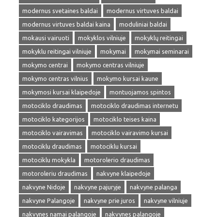
modernus svetaines baldai
modernus virtuves baldai
modernus virtuves baldai kaina
moduliniai baldai
mokausi vairuoti
mokyklos vilniuje
mokyklų reitingai
mokyklu reitingai vilniuje
mokymai
mokymai seminarai
mokymo centrai
mokymo centras vilniuje
mokymo centras vilnius
mokymo kursai kaune
mokymosi kursai klaipedoje
montuojamos spintos
motociklo draudimas
motociklo draudimas internetu
motociklo kategorijos
motociklo teises kaina
motociklo vairavimas
motociklo vairavimo kursai
motociklu draudimas
motociklu kursai
motociklu mokykla
motorolerio draudimas
motoroleriu draudimas
nakvyne klaipedoje
nakvyne Nidoje
nakvyne pajuryje
nakvyne palanga
nakvyne Palangoje
nakvyne prie juros
nakvyne vilniuje
nakvynes namai palangoje
nakvynes palangoje