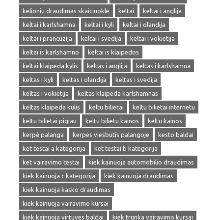
kelioniu draudimas skaiciuokle
keltai
keltai i anglija
keltai i karlshamna
keltai i kyli
keltai i olandija
keltai i prancuzija
keltai i svedija
keltai i vokietija
keltai is karlshamno
keltai is klaipedos
keltai klaipeda kylis
keltas i anglija
keltas i karlshamna
keltas i kyli
keltas i olandija
keltas i svedija
keltas i vokietija
keltas klaipeda karlshamnas
keltas klaipeda kulis
keltu bilietai
keltu bilietai internetu
keltu bilietai pigiau
keltu bilietu kainos
keltu kainos
kerpė palanga
kerpes viesbutis palangoje
kesto baldai
ket testai a kategorija
ket testai b kategorija
ket vairavimo testai
kiek kainuoja automobilio draudimas
kiek kainuoja c kategorija
kiek kainuoja draudimas
kiek kainuoja kasko draudimas
kiek kainuoja vairavimo kursai
kiek kainuoja virtuves baldai
kiek trunka vairavimo kursai