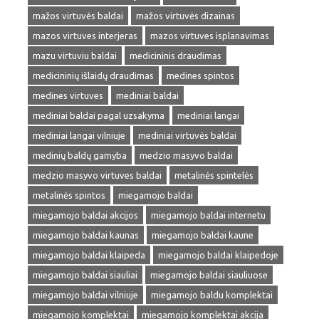
mažos virtuvės baldai
mažos virtuvės dizainas
mazos virtuves interjeras
mazos virtuves isplanavimas
mazu virtuviu baldai
medicininis draudimas
medicininių išlaidų draudimas
medines spintos
medines virtuves
mediniai baldai
mediniai baldai pagal uzsakyma
mediniai langai
mediniai langai vilniuje
mediniai virtuvės baldai
medinių baldų gamyba
medzio masyvo baldai
medzio masyvo virtuves baldai
metalinės spintelės
metalinės spintos
miegamojo baldai
miegamojo baldai akcijos
miegamojo baldai internetu
miegamojo baldai kaunas
miegamojo baldai kaune
miegamojo baldai klaipeda
miegamojo baldai klaipedoje
miegamojo baldai siauliai
miegamojo baldai siauliuose
miegamojo baldai vilniuje
miegamojo baldu komplektai
miegamojo komplektai
miegamojo komplektai akcija