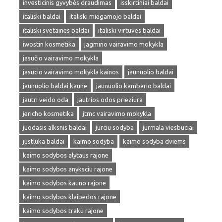
investicinis gyvybės draudimas
isskirtiniai baldai
italiski baldai
italiski miegamojo baldai
italiski svetaines baldai
italiski virtuves baldai
iwostin kosmetika
jagmino vairavimo mokykla
jasučio vairavimo mokykla
jasucio vairavimo mokykla kainos
jaunuolio baldai
jaunuolio baldai kaune
jaunuolio kambario baldai
jautri veido oda
jautrios odos prieziura
jericho kosmetika
jtmc vairavimo mokykla
juodasis alksnis baldai
jurciu sodyba
jurmala viesbuciai
justluka baldai
kaimo sodyba
kaimo sodyba dviems
kaimo sodybos alytaus rajone
kaimo sodybos anyksciu rajone
kaimo sodybos kauno rajone
kaimo sodybos klaipedos rajone
kaimo sodybos traku rajone