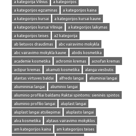
a kategorija Vilnius
a kategorijos
a kategorijos egzaminas
a kategorijos kaina
a kategorijos kursai
a kategorijos kursai kaune
a kategorijos kursai Vilniuje
a kategorijos laikymas
a kategorijos teises
a2 kategorija
ab lietuvos draudimas
abc vairavimo mokykla
abc vairavimo mokykla kaune
abidis kosmetika
academie kosmetika
achromin kremas
acnofan kremas
actipur kremas
akamuti kosmetika
alanga viesbutis
alantas virtuves baldai
alfredo langai
aliuminiai langai
aliumininiai langai
aliuminio langai
aliuminio profiliai baldams Raktai spintoms: sieninės spintos
aliuminio profilio langai
aluplast langai
aluplast langai atsiliepimai
aluplasto langai
alva kosmetika
alytaus vairavimo mokyklos
am kategorijos kaina
am kategorijos teises