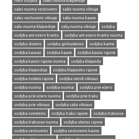
roko sodyba
sales nuoma klaipedoje
sales nuoma vestuvems
salės nuoma vilniuje
sales vestuvems vilniuje
saliu nuoma kaune
saliu nuoma klaipedoje
salių nuoma vilniuje
sodyba
sodyba ant ezero kranto
sodyba ant ezero kranto nuoma
sodyba dviems
sodyba gimtadieniui
sodyba kaime
sodyba kaunas
sodyba kaune
sodyba kauno rajone
sodyba kauno rajone nuoma
sodyba klaipeda
sodyba klaipedoje
sodyba klaipedos rajone
sodyba moletu rajone
sodyba netoli vilniaus
sodyba nuoma
sodyba nuomai
sodyba prie ežero
sodyba prie ezero nuoma
sodyba prie traku
sodyba prie vilniaus
sodyba salia vilniaus
sodyba sventems
sodyba traku rajone
sodyba trakuose
sodyba trakuose nuoma
sodyba utenos rajone
sodyba vestuvems
sodyba vestuvems kaune