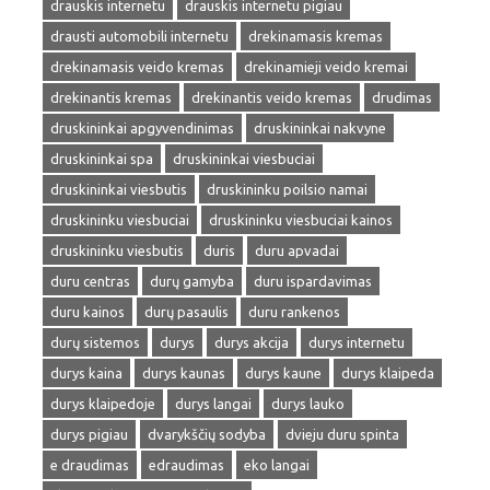
drauskis internetu
drauskis internetu pigiau
drausti automobili internetu
drekinamasis kremas
drekinamasis veido kremas
drekinamieji veido kremai
drekinantis kremas
drekinantis veido kremas
drudimas
druskininkai apgyvendinimas
druskininkai nakvyne
druskininkai spa
druskininkai viesbuciai
druskininkai viesbutis
druskininku poilsio namai
druskininku viesbuciai
druskininku viesbuciai kainos
druskininku viesbutis
duris
duru apvadai
duru centras
durų gamyba
duru ispardavimas
duru kainos
durų pasaulis
duru rankenos
durų sistemos
durys
durys akcija
durys internetu
durys kaina
durys kaunas
durys kaune
durys klaipeda
durys klaipedoje
durys langai
durys lauko
durys pigiau
dvarykščių sodyba
dvieju duru spinta
e draudimas
edraudimas
eko langai