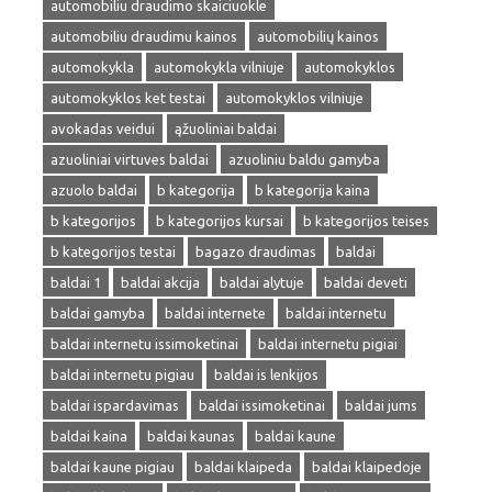
automobiliu draudimo skaiciuokle
automobiliu draudimu kainos
automobilių kainos
automokykla
automokykla vilniuje
automokyklos
automokyklos ket testai
automokyklos vilniuje
avokadas veidui
ąžuoliniai baldai
azuoliniai virtuves baldai
azuoliniu baldu gamyba
azuolo baldai
b kategorija
b kategorija kaina
b kategorijos
b kategorijos kursai
b kategorijos teises
b kategorijos testai
bagazo draudimas
baldai
baldai 1
baldai akcija
baldai alytuje
baldai deveti
baldai gamyba
baldai internete
baldai internetu
baldai internetu issimoketinai
baldai internetu pigiai
baldai internetu pigiau
baldai is lenkijos
baldai ispardavimas
baldai issimoketinai
baldai jums
baldai kaina
baldai kaunas
baldai kaune
baldai kaune pigiau
baldai klaipeda
baldai klaipedoje