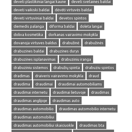
deveti plastikiniai langai kaune
deveti svetaines baldai
deveti vaikiski baldai
dėvėti virtuvės baldai
deveti virtuviniai baldai
devetos spintos
diemedis palanga
diforma baldai
doleta langai
doliva kosmetika
dorkanas vairavimo mokykla
dovanoja virtuves baldus
drabužinė
drabužinės
drabuzines baldai
drabuzines durys
drabuzines isplanavimas
drabuziniu iranga
drabuziniu sistemos
drabužių spinta
drabuziu spintos
dradimas
draiveris vairavimo mokykla
draud
draudima
draudimai
draudimai automobiliams
draudimai internetu
draudimai lietuvoje
draudimas
draudimas anglijoje
draudimas auto
draudimas automobilio
draudimas automobilio internetu
draudimas automobiliui
draudimas automobiliui skaiciuokle
draudimas bta