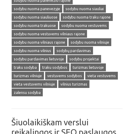
sodybu nuoma panevezio rajone
sodybu nuoma panevezyje
sodybu nuoma siauliai
sodybu nuoma siauliuose
sodybu nuoma traku rajone
sodybu nuoma trakuose
sodybu nuoma vestuvems
sodybu nuoma vestuvems vilniaus rajone
sodybu nuoma vilniaus rajone
sodybu nuoma vilniuje
sodybu nuoma vilnius
sodybų pardavimas
sodybu pardavimas lietuvoje
sodybu projektai
traku sodyba
traku sodybos
turizmas lietuvoje
turizmas vilniuje
vestuvems sodybos
vieta vestuvems
vieta vestuvems vilniuje
vilnius turizmas
zalensu sodyba
Šiuolaikiškam verslui
reikalingos ir SEO paslaugos