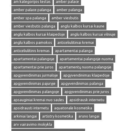
am kategorijos testas
amber palace
amber palace palanga
amber palanga
amber spa palanga
amber viesbutis
amber viesbutis palanga
anglu kalbos kursai kaune
anglu kalbos kursai klaipedoje
anglu kalbos kursai vilniuje
anglu kalbos pamokos
anticeliulitiniai kremai
anticeliulitinis kremas
apartamentai palanga
apartamentai palangoje
apartamentai palangoje nuoma
apartamentai prie juros
apartamentų nuoma palangoje
apgyvendinimas jurmaloje
apgyvendinimas klaipedoje
apgyvendinimas pajuryje
apgyvendinimas palanga
apgyvendinimas palangoje
apgyvendinimas prie juros
apsauginiai kremai nuo saules
apsidrausk internetu
apsidrausti internetu
aquatonale kosmetika
arkiniai langai
artistry kosmetika
aruno langai
arv vairavimo mokykla