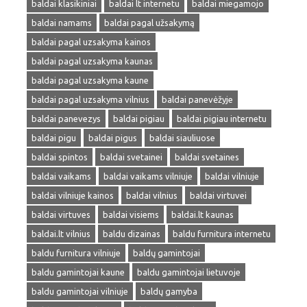
baldai klasikiniai
baldai lt internetu
baldai miegamojo
baldai namams
baldai pagal užsakymą
baldai pagal uzsakyma kainos
baldai pagal uzsakyma kaunas
baldai pagal uzsakyma kaune
baldai pagal uzsakyma vilnius
baldai panevėžyje
baldai panevezys
baldai pigiau
baldai pigiau internetu
baldai pigu
baldai pigus
baldai siauliuose
baldai spintos
baldai svetainei
baldai svetaines
baldai vaikams
baldai vaikams vilniuje
baldai vilniuje
baldai vilniuje kainos
baldai vilnius
baldai virtuvei
baldai virtuves
baldai visiems
baldai.lt kaunas
baldai.lt vilnius
baldu dizainas
baldu furnitura internetu
baldu furnitura vilniuje
baldų gamintojai
baldu gamintojai kaune
baldu gamintojai lietuvoje
baldu gamintojai vilniuje
baldų gamyba