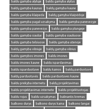
baldu gamyba alytuje
baldu gamyba alytus
baldų gamyba kaunas
baldų gamyba kaune
baldu gamyba klaipeda
baldų gamyba klaipėdoje
baldu gamyba pagal uzsakyma
baldu gamyba panevezyje
baldu gamyba panevezys
baldu gamyba plungeje
baldu gamyba siauliai
baldu gamyba siauliuose
baldu gamyba telsiuose
baldu gamyba utenoje
baldų gamyba vilniuje
baldų gamyba vilnius
baldu gamybos imones
baldu imones
baldu imones kaune
baldu ispardavimas
baldu isparduotuve
baldu kainos
baldų parduotuvė
baldų parduotuvės
baldu parduotuves kaune
baldu prekyba internetu
baldų projektavimas
baldu projektavimas internete
baldu projektuotojas
baldu rojus
baldu uzsakymas
balinantis kremas
balkono durys
balkono durys kaina
balkono langai