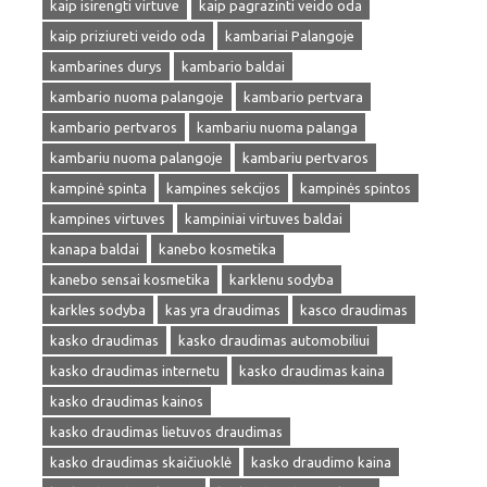
kaip isirengti virtuve
kaip pagrazinti veido oda
kaip priziureti veido oda
kambariai Palangoje
kambarines durys
kambario baldai
kambario nuoma palangoje
kambario pertvara
kambario pertvaros
kambariu nuoma palanga
kambariu nuoma palangoje
kambariu pertvaros
kampinė spinta
kampines sekcijos
kampinės spintos
kampines virtuves
kampiniai virtuves baldai
kanapa baldai
kanebo kosmetika
kanebo sensai kosmetika
karklenu sodyba
karkles sodyba
kas yra draudimas
kasco draudimas
kasko draudimas
kasko draudimas automobiliui
kasko draudimas internetu
kasko draudimas kaina
kasko draudimas kainos
kasko draudimas lietuvos draudimas
kasko draudimas skaičiuoklė
kasko draudimo kaina