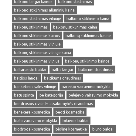
balkono langai kainos
balkono stiklinimas
balkono stiklinimas aliuminiu kaina
balkono stiklinimas vilniuje
balkono stiklinimo kaina
balkonų stiklinimas
balkonų stiklinimas kaina
balkonu stiklinimas kainos
balkonų stiklinimas kaune
balkonų stiklinimas vilniuje
balkonų stiklinimas vilniuje kaina
balkonu stiklinimas vilnius
balkonų stiklinimo kainos
baltarusiski baldai
baltic langai
balticum draudimas
baltijos langai
baltikums draudimas
banketines sales vilniuje
bareikio vairavimo mokykla
batu spinta
be kategorija
belejevo vairavimo mokykla
bendrosios civilinės atsakomybės draudimas
benexere kosmetika
beoti kosmetika
bialo vairavimo mokykla
bikuvos baldai
biodroga kosmetika
bioline kosmetika
biuro baldai