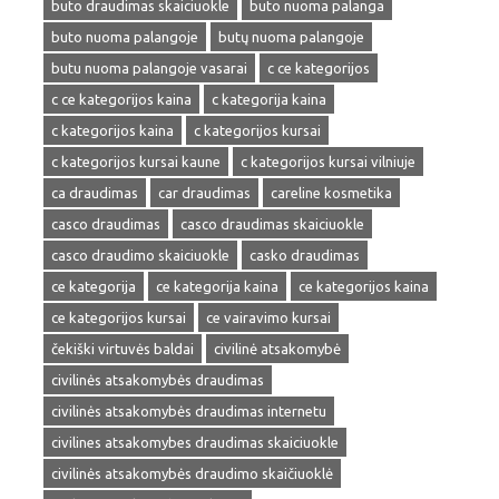
buto draudimas skaiciuokle
buto nuoma palanga
buto nuoma palangoje
butų nuoma palangoje
butu nuoma palangoje vasarai
c ce kategorijos
c ce kategorijos kaina
c kategorija kaina
c kategorijos kaina
c kategorijos kursai
c kategorijos kursai kaune
c kategorijos kursai vilniuje
ca draudimas
car draudimas
careline kosmetika
casco draudimas
casco draudimas skaiciuokle
casco draudimo skaiciuokle
casko draudimas
ce kategorija
ce kategorija kaina
ce kategorijos kaina
ce kategorijos kursai
ce vairavimo kursai
čekiški virtuvės baldai
civilinė atsakomybė
civilinės atsakomybės draudimas
civilinės atsakomybės draudimas internetu
civilines atsakomybes draudimas skaiciuokle
civilinės atsakomybės draudimo skaičiuoklė