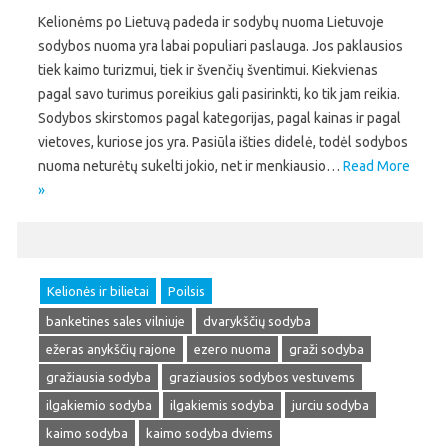
Kelionėms po Lietuvą padeda ir sodybų nuoma Lietuvoje
sodybos nuoma yra labai populiari paslauga. Jos paklausios
tiek kaimo turizmui, tiek ir švenčių šventimui. Kiekvienas
pagal savo turimus poreikius gali pasirinkti, ko tik jam reikia.
Sodybos skirstomos pagal kategorijas, pagal kainas ir pagal
vietoves, kuriose jos yra. Pasiūla išties didelė, todėl sodybos
nuoma neturėtų sukelti jokio, net ir menkiausio…
Read More
»
Kelionės ir bilietai
Poilsis
banketines sales vilniuje
dvarykščių sodyba
ežeras anykščių rajone
ezero nuoma
graži sodyba
gražiausia sodyba
graziausios sodybos vestuvems
ilgakiemio sodyba
ilgakiemis sodyba
jurciu sodyba
kaimo sodyba
kaimo sodyba dviems