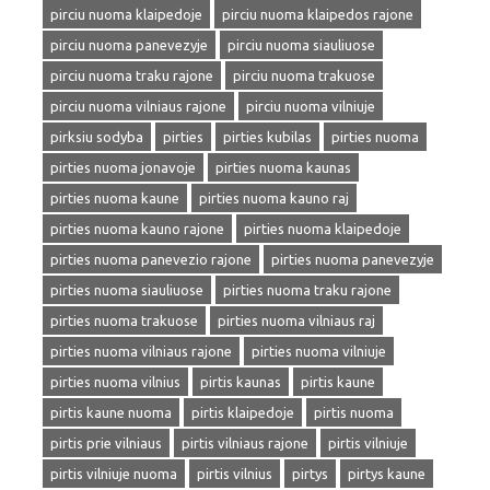
pirciu nuoma klaipedoje
pirciu nuoma klaipedos rajone
pirciu nuoma panevezyje
pirciu nuoma siauliuose
pirciu nuoma traku rajone
pirciu nuoma trakuose
pirciu nuoma vilniaus rajone
pirciu nuoma vilniuje
pirksiu sodyba
pirties
pirties kubilas
pirties nuoma
pirties nuoma jonavoje
pirties nuoma kaunas
pirties nuoma kaune
pirties nuoma kauno raj
pirties nuoma kauno rajone
pirties nuoma klaipedoje
pirties nuoma panevezio rajone
pirties nuoma panevezyje
pirties nuoma siauliuose
pirties nuoma traku rajone
pirties nuoma trakuose
pirties nuoma vilniaus raj
pirties nuoma vilniaus rajone
pirties nuoma vilniuje
pirties nuoma vilnius
pirtis kaunas
pirtis kaune
pirtis kaune nuoma
pirtis klaipedoje
pirtis nuoma
pirtis prie vilniaus
pirtis vilniaus rajone
pirtis vilniuje
pirtis vilniuje nuoma
pirtis vilnius
pirtys
pirtys kaune