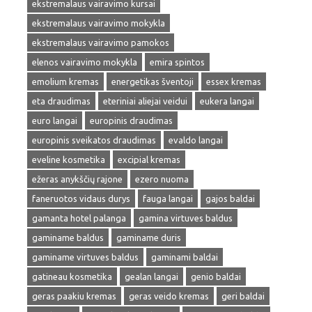
ekstremalaus vairavimo kursai
ekstremalaus vairavimo mokykla
ekstremalaus vairavimo pamokos
elenos vairavimo mokykla
emira spintos
emolium kremas
energetikas šventoji
essex kremas
eta draudimas
eteriniai aliejai veidui
eukera langai
euro langai
europinis draudimas
europinis sveikatos draudimas
evaldo langai
eveline kosmetika
excipial kremas
ežeras anykščių rajone
ezero nuoma
faneruotos vidaus durys
fauga langai
gajos baldai
gamanta hotel palanga
gamina virtuves baldus
gaminame baldus
gaminame duris
gaminame virtuves baldus
gaminami baldai
gatineau kosmetika
gealan langai
genio baldai
geras paakiu kremas
geras veido kremas
geri baldai