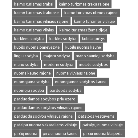
kaimo turizmas trakai
kaimo turizmas traku rajone
kaimo turizmas trakuose
kaimo turizmas utenos rajone
kaimo turizmas vilniaus rajone
kaimo turizmas vilniuje
kaimo turizmas vilnius
kaimo turizmas žemaitijoje
karklenu sodyba
karkles sodyba
kubilai pirtys
kubilo nuoma panevezyje
kubilu nuoma kaune
lingiu sodyba
majoru sodyba
mano saunioji sodyba
mano sodyba
moderni sodyba
moletu sodybos
nuoma kauno rajone
nuoma vilniaus rajone
nuomojama sodyba
nuomojamos sodybos kaune
nuomoju sodyba
parduoda sodyba
parduodamos sodybos prie ezero
parduodamos sodybos vilniaus rajone
parduodu sodyba vilniaus rajone
patalpos vestuvems
patalpu nuoma vakareliams vilniuje
patalpų nuoma vilniuje
pirčių nuoma
pirciu nuoma kaune
pirciu nuoma klaipeda