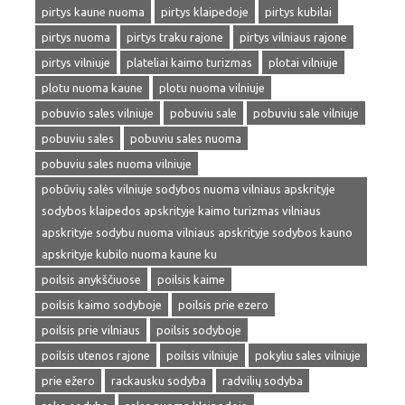
pirtys kaune nuoma
pirtys klaipedoje
pirtys kubilai
pirtys nuoma
pirtys traku rajone
pirtys vilniaus rajone
pirtys vilniuje
plateliai kaimo turizmas
plotai vilniuje
plotu nuoma kaune
plotu nuoma vilniuje
pobuvio sales vilniuje
pobuviu sale
pobuviu sale vilniuje
pobuviu sales
pobuviu sales nuoma
pobuviu sales nuoma vilniuje
pobūvių salės vilniuje sodybos nuoma vilniaus apskrityje
sodybos klaipedos apskrityje kaimo turizmas vilniaus
apskrityje sodybu nuoma vilniaus apskrityje sodybos kauno
apskrityje kubilo nuoma kaune ku
poilsis anykščiuose
poilsis kaime
poilsis kaimo sodyboje
poilsis prie ezero
poilsis prie vilniaus
poilsis sodyboje
poilsis utenos rajone
poilsis vilniuje
pokyliu sales vilniuje
prie ežero
rackausku sodyba
radvilių sodyba