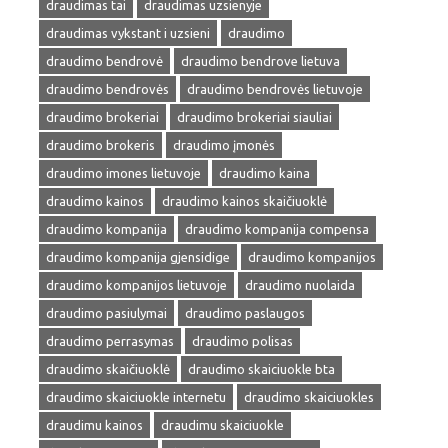
draudimas tai
draudimas uzsienyje
draudimas vykstant i uzsieni
draudimo
draudimo bendrovė
draudimo bendrove lietuva
draudimo bendrovės
draudimo bendrovės lietuvoje
draudimo brokeriai
draudimo brokeriai siauliai
draudimo brokeris
draudimo įmonės
draudimo imones lietuvoje
draudimo kaina
draudimo kainos
draudimo kainos skaičiuoklė
draudimo kompanija
draudimo kompanija compensa
draudimo kompanija gjensidige
draudimo kompanijos
draudimo kompanijos lietuvoje
draudimo nuolaida
draudimo pasiulymai
draudimo paslaugos
draudimo perrasymas
draudimo polisas
draudimo skaičiuoklė
draudimo skaiciuokle bta
draudimo skaiciuokle internetu
draudimo skaiciuokles
draudimu kainos
draudimu skaiciuokle