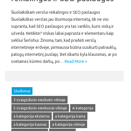
Šiuolaikiškam verslui reikalingos ir SEO paslaugos
Šiuolaikiškas verslas jau šturmuoja internetą, tik ne visi
supranta, kad SEO paslaugos yra tas variklis, kuris viską ir
užveda. Netikite? Viskas labai paprasta ir elementaru kaip
sekliui Šerlohui. Žinoma, tam, kad pradėti verslą
internetinėje erdvėje, pirmiausia būtina susikurti patrauklų,
patogų internetinį puslapį. Bet iškarto kyla klausimas, ar po
svetainės kūrimo darbų, po…
Read More »
Skelbimai
3 zvaigzduciu viesbutis vilniuje
5 zvaigzduciu viesbuciai vilniuje
A kategorija
a kategorija eksternu
a kategorija kaina
a kategorija kaunas
a kategorija vilniuje