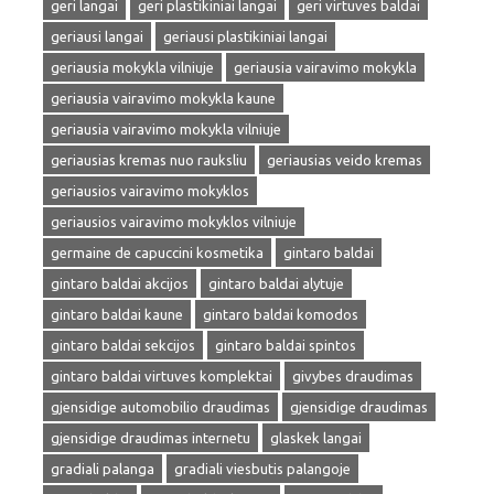
geri langai
geri plastikiniai langai
geri virtuves baldai
geriausi langai
geriausi plastikiniai langai
geriausia mokykla vilniuje
geriausia vairavimo mokykla
geriausia vairavimo mokykla kaune
geriausia vairavimo mokykla vilniuje
geriausias kremas nuo rauksliu
geriausias veido kremas
geriausios vairavimo mokyklos
geriausios vairavimo mokyklos vilniuje
germaine de capuccini kosmetika
gintaro baldai
gintaro baldai akcijos
gintaro baldai alytuje
gintaro baldai kaune
gintaro baldai komodos
gintaro baldai sekcijos
gintaro baldai spintos
gintaro baldai virtuves komplektai
givybes draudimas
gjensidige automobilio draudimas
gjensidige draudimas
gjensidige draudimas internetu
glaskek langai
gradiali palanga
gradiali viesbutis palangoje