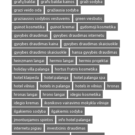
grafų baldai
grafu baldai kainos
graži sodyba
grazi veido oda
gražiausia sodyba
graziausios sodybos vestuvems
green viesbutis
guinot kosmetika
guinot kremai
gydomoji kosmetika
gyvybės draudimas
gyvybes draudimas internetu
gyvybes draudimas kaina
gyvybes draudimas skaiciuokle
gyvybes draudimo skaiciuokle
hansa gyvybės draudimas
heinzmann langai
hermio langai
hermio projektai
holiday villa palanga
hortus fratris kosmetika
hotel klaipeda
hotel palanga
hotel palanga spa
hotel vilnius
hotels in palanga
hotels in vilnius
hronas
hronas langai
hrono langai
idegio kosmetika
idegio kremas
ikonikovo vairavimo mokykla vilniuje
ilgakiemio sodyba
ilgakiemis sodyba
įmontuojamos spintos
info hotel palanga
internetu pigiau
investicinis draudimas