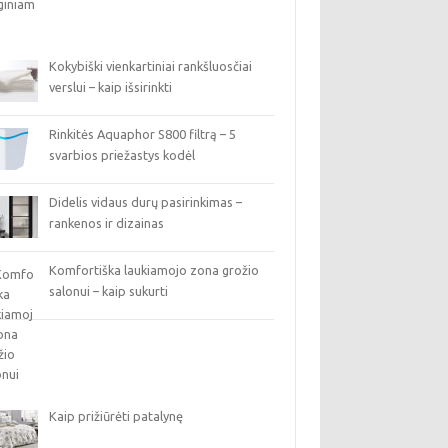
Kokybiški vienkartiniai rankšluosčiai
verslui – kaip išsirinkti
Rinkitės Aquaphor S800 filtrą – 5
svarbios priežastys kodėl
Didelis vidaus durų pasirinkimas –
rankenos ir dizainas
Komfortiška laukiamojo zona grožio
salonui – kaip sukurti
Kaip prižiūrėti patalynę