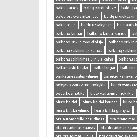
baldu kainos
baldų parduotuvė
baldų p
baldu prekyba internetu
baldų projektavim
baldu rojus
baldu uzsakymas
balinantis
balkono langai
balkono langai kainos
ba
balkono stiklinimas vilniuje
balkono stiklin
balkonu stiklinimas kainos
balkonų stiklini
balkonų stiklinimas vilniuje kaina
balkonu st
baltarusiski baldai
baltic langai
balticum
banketines sales vilniuje
bareikio vairavim
belejevo vairavimo mokykla
bendrosios ci
beoti kosmetika
bialo vairavimo mokykla
biuro baldai
biuro baldai kaunas
biuro b
biuro baldai vilnius
biuro baldu gamyba
bta automobilio draudimas
bta draudimas
bta draudimas kaunas
bta draudimas kaun
bta draudimas vilnius
bta draudimo skaiciu