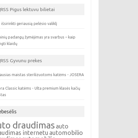
Pigus lektuvu bilietai
 išsirinkti geriausią pelėsio valiklį
inių padangų žymėjimas yra svarbus – kaip
ngti klaidų
Gyvunu prekes
ausias maistas sterilizuotoms katėms - JOSERA
ra Classic katėms - Ulta premium klasės kačių
stas
ebesėlis
uto draudimas
auto
audimas internetu
automobilio