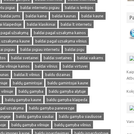
etu pigiai
baldai internetu pigiau
baldai is lenkijos
baldai jums
baldai kaina
baldai kaunas
baldai kaune
P
ai klaipedoje
baldai klasikiniai
baldai lt internetu
i pagal užsakymą
baldai pagal uzsakyma kainos
l uzsakyma kaune
baldai pagal uzsakyma vilnius
ai pigiau
baldai pigiau internetu
baldai pigu
ntos
baldai svetainei
baldai svetaines
baldai vaikams
dai vilniuje kainos
baldai vilnius
baldai virtuvei
Kaip
kaunas
baldai.lt vilnius
baldu dizainas
Atb
niuje
baldų gamintojai
baldu gamintojai kaune
vilniuje
baldų gamyba
baldu gamyba alytuje
Koky
baldų gamyba kaune
baldu gamyba klaipeda
gal uzsakyma
baldu gamyba panevezyje
ungeje
baldu gamyba siauliai
baldu gamyba siauliuose
Vand
noje
baldų gamyba vilniuje
baldų gamyba vilnius
ldu imones kaune
baldu ispardavimas
baldu isparduotuve