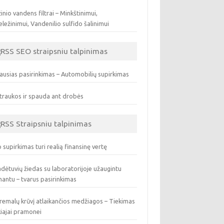
inio vandens filtrai – Minkštinimui,
ležinimui, Vandenilio sulfido šalinimui
SEO straipsniu talpinimas
ausias pasirinkimas – Automobilių supirkimas
traukos ir spauda ant drobės
Straipsniu talpinimas
 supirkimas turi realią finansinę vertę
dėtuvių žiedas su laboratorijoje užaugintu
antu – tvarus pasirinkimas
remalų krūvį atlaikančios medžiagos – Tiekimas
iajai pramonei