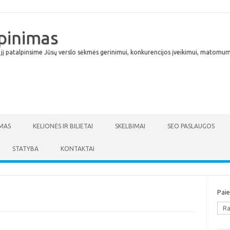
lpinimas
 jį patalpinsime Jūsų verslo sėkmės gerinimui, konkurencijos įveikimui, matomumu
Skip to content
MAS
KELIONĖS IR BILIETAI
SKELBIMAI
SEO PASLAUGOS
STATYBA
KONTAKTAI
Pai