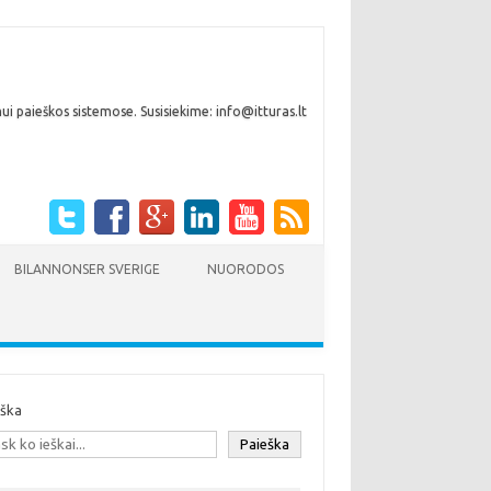
i paieškos sistemose. Susisiekime: info@itturas.lt
BILANNONSER SVERIGE
NUORODOS
eška
Paieška