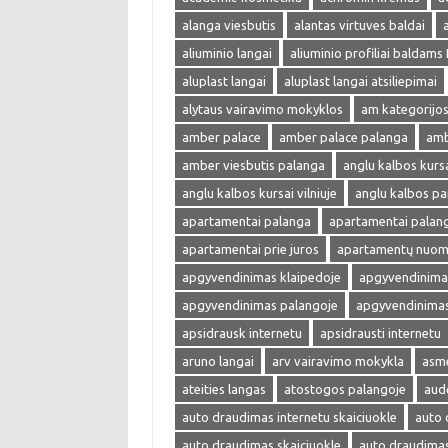
alanga viesbutis
alantas virtuves baldai
aliuminio langai
aliuminio profiliai baldams
aluplast langai
aluplast langai atsiliepimai
alytaus vairavimo mokyklos
am kategorijos
amber palace
amber palace palanga
amb
amber viesbutis palanga
anglu kalbos kurs
anglu kalbos kursai vilniuje
anglu kalbos p
apartamentai palanga
apartamentai palan
apartamentai prie juros
apartamentų nuom
apgyvendinimas klaipedoje
apgyvendinimas
apgyvendinimas palangoje
apgyvendinimas 
apsidrausk internetu
apsidrausti internetu
aruno langai
arv vairavimo mokykla
asme
ateities langas
atostogos palangoje
aud
auto draudimas internetu skaiciuokle
auto 
auto draudimas skaiciuokle
auto draudima