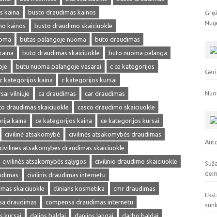
s kaina
busto draudimas kainos
Gręž
Nuge
mo kainos
busto draudimo skaiciuokle
uoma
butas palangoje nuoma
buto draudimas
kaina
buto draudimas skaiciuokle
buto nuoma palanga
oje
butu nuoma palangoje vasarai
c ce kategorijos
Geri
c kategorijos kaina
c kategorijos kursai
Nuo
sai vilniuje
ca draudimas
car draudimas
co draudimas skaiciuokle
casco draudimo skaiciuokle
rija kaina
ce kategorijos kaina
ce kategorijos kursai
civilinė atsakomybė
civilinės atsakomybės draudimas
Auto
civilines atsakomybes draudimas skaiciuokle
civilinės atsakomybės sąlygos
civilinio draudimo skaiciuokle
Suža
deim
audimas
civilinis draudimas internetu
dimas skaiciuokle
clinians kosmetika
cmr draudimas
Ekst
a draudimas
compensa draudimas internetu
sunk
s kursai
dalios baldai
danijos langai
darbo baldai