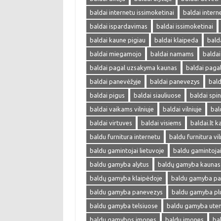
baldai internetu issimoketinai
baldai intern
baldai ispardavimas
baldai issimoketinai
baldai kaune pigiau
baldai klaipeda
bald
baldai miegamojo
baldai namams
balda
baldai pagal uzsakyma kaunas
baldai paga
baldai panevėžyje
baldai panevezys
bald
baldai pigus
baldai siauliuose
baldai spi
baldai vaikams vilniuje
baldai vilniuje
bal
baldai virtuves
baldai visiems
baldai.lt 
baldu furnitura internetu
baldu furnitura vil
baldu gamintojai lietuvoje
baldu gamintojai 
baldu gamyba alytus
baldų gamyba kaunas
baldų gamyba klaipėdoje
baldu gamyba pa
baldu gamyba panevezys
baldu gamyba pl
baldu gamyba telsiuose
baldu gamyba ute
baldu gamybos imones
baldu imones
ba