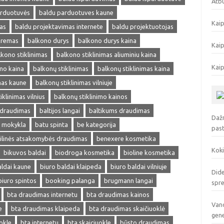
Atbu
arduotuvės
baldu parduotuves kaune
Kaip
as
baldu projektavimas internete
baldu projektuotojas
 kremas
balkono durys
balkono durys kaina
Kaip
lkono stiklinimas
balkono stiklinimas aliuminiu kaina
Kaip
imo kaina
balkonų stiklinimas
balkonų stiklinimas kaina
mas kaune
balkonų stiklinimas vilniuje
iklinimas vilnius
balkonų stiklinimo kainos
 draudimas
baltijos langai
baltikums draudimas
Dažn
o mokykla
batu spinta
be kategorija
pas
vilinės atsakomybės draudimas
benexere kosmetika
Koki
bikuvos baldai
biodroga kosmetika
bioline kosmetika
aldai kaune
biuro baldai klaipeda
biuro baldai vilniuje
Dide
biuro spintos
booking palanga
brugmann langai
spr
bta draudimas internetu
bta draudimas kainos
Vand
e
bta draudimas klaipeda
bta draudimas skaičiuoklė
gen
okle
bta internetu
bta skaiciuokle
būsto draudimas