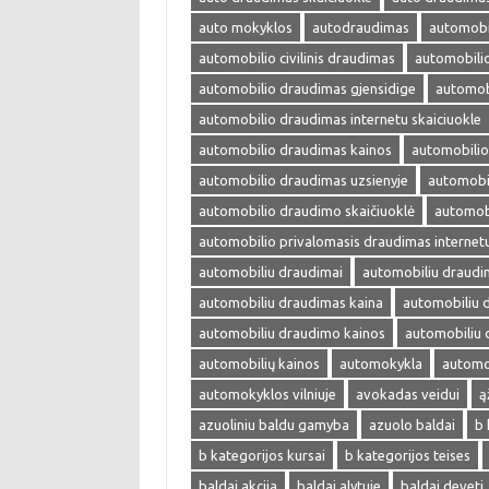
auto mokyklos
autodraudimas
automobil
automobilio civilinis draudimas
automobili
automobilio draudimas gjensidige
automob
automobilio draudimas internetu skaiciuokle
automobilio draudimas kainos
automobilio
automobilio draudimas uzsienyje
automobi
automobilio draudimo skaičiuoklė
automobi
automobilio privalomasis draudimas internet
automobiliu draudimai
automobiliu draudi
automobiliu draudimas kaina
automobiliu 
automobiliu draudimo kainos
automobiliu 
automobilių kainos
automokykla
automok
automokyklos vilniuje
avokadas veidui
ą
azuoliniu baldu gamyba
azuolo baldai
b 
b kategorijos kursai
b kategorijos teises
baldai akcija
baldai alytuje
baldai deveti