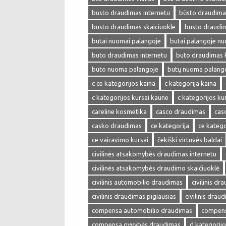
busto draudimas internetu
būsto draudima
busto draudimas skaiciuokle
busto draudi
butai nuomai palangoje
butai palangoje n
buto draudimas internetu
buto draudimas 
buto nuoma palangoje
butų nuoma palang
c ce kategorijos kaina
c kategorija kaina
c kategorijos kursai kaune
c kategorijos kur
careline kosmetika
casco draudimas
cas
casko draudimas
ce kategorija
ce katego
ce vairavimo kursai
čekiški virtuvės baldai
civilinės atsakomybės draudimas internetu
civilinės atsakomybės draudimo skaičiuoklė
civilinis automobilio draudimas
civilinis dr
civilinis draudimas pigiausias
civilinis drau
compensa automobilio draudimas
compens
compensa gyvybės draudimas
d kategorijo