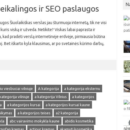
N
reikalingos ir SEO paslaugos
ugos Šiuolaikiškas verslas jau šturmuoja internetą, tik ne visi
kuris viską ir užveda. Netikite? Viskas labai paprasta ir
, kad pradėti verslą internetinėje erdvėje, pirmiausia būtina
pį. Bet iškarto kyla klausimas, ar po svetainės kūrimo darbų,
u viesbuciai vilniuje
A kategorija
a kategorija eksternu
kategorija vilniuje
a kategorija Vilnius
a kategorijos
a
a kategorijos kursai
a kategorijos kursai kaune
laikymas
a kategorijos teises
a2 kategorija
kla
abc vairavimo mokykla kaune
abidis kosmetika
cnofan kremas
actipur kremas
akamuti kosmetika