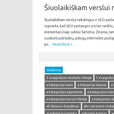
Šiuolaikiškam verslui 
Šiuolaikiškam verslui reikalingos ir SEO pasla
supranta, kad SEO paslaugos yra tas variklis, 
elementaru kaip sekliui Šerlohui. Žinoma, tam
susikurti patrauklų, patogų internetinį pusla
po…
Read More »
Skelbimai
3 zvaigzduciu viesbutis vilniuje
5 zvaigzduci
a kategorija kaina
a kategorija kaunas
a 
a kategorijos egzaminas
a kategorijos kain
a kategorijos kursai Vilniuje
a kategorijos 
ab lietuvos draudimas
abc vairavimo moky
academie kosmetika
achromin kremas
a