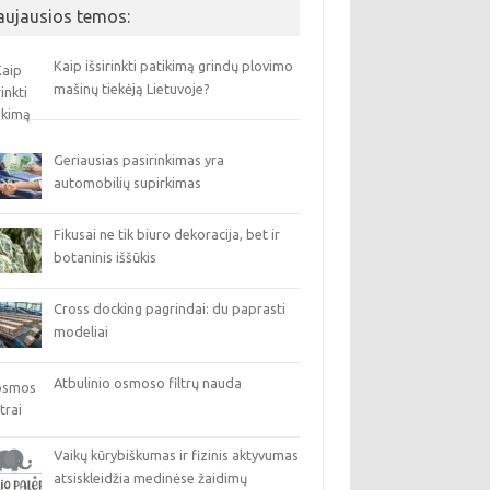
aujausios temos:
Kaip išsirinkti patikimą grindų plovimo
mašinų tiekėją Lietuvoje?
Geriausias pasirinkimas yra
automobilių supirkimas
Fikusai ne tik biuro dekoracija, bet ir
botaninis iššūkis
Cross docking pagrindai: du paprasti
modeliai
Atbulinio osmoso filtrų nauda
Vaikų kūrybiškumas ir fizinis aktyvumas
atsiskleidžia medinėse žaidimų