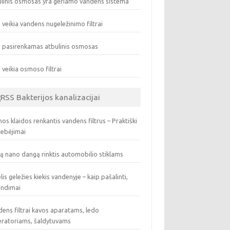
linis osmosas yra geriamo vandens sistema
 veikia vandens nugeležinimo filtrai
 pasirenkamas atbulinis osmosas
 veikia osmoso filtrai
Bakterijos kanalizacijai
os klaidos renkantis vandens filtrus – Praktiški
tebėjimai
ą nano dangą rinktis automobilio stiklams
lis geležies kiekis vandenyje – kaip pašalinti,
endimai
ens filtrai kavos aparatams, ledo
eratoriams, šaldytuvams