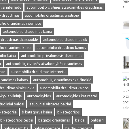
iai internetu
automobilio civilinės atsakomybės draudimas
o draudimas
automobilio draudimas anglijoje
ilio draudimas internetu
automobilio draudimas kaina
 draudimas skaiciuokle
automobilio draudimas uk
lio draudimo kaina
automobilio draudimo kainos
lio kaina
automobilio privalomasis draudimas
u
automobilių civilinės atsakomybės draudimas
mas
automobiliu draudimas internetu
draudimas kainos
automobilių draudimas skaičiuoklė
draudimo skaiciuokle
automobiliu draudimu kainos
ykla vilniuje
automokyklos
automokyklos ket testai
žuoliniai baldai
azuoliniai virtuves baldai
kategorija
b kategorija kaina
b kategorijos
b kategorijos testai
bagazo draudimas
baldai
baldai 1
baldai gamyba
baldai internete
baldai internetu