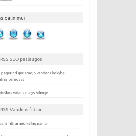
asidalinimui
SEO paslaugos
 pagerinti geriamojo vandens kokybę –
ulinis osmosas
biškos vidaus durys Vilniuje
Vandens filtrai
ens filtrai nuo kalkių namui