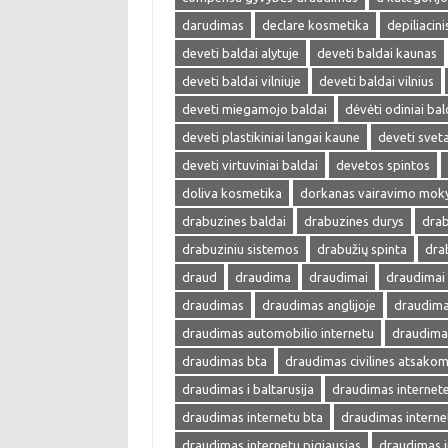
darudimas
declare kosmetika
depiliacin
deveti baldai alytuje
deveti baldai kaunas
deveti baldai vilniuje
deveti baldai vilnius
deveti miegamojo baldai
dėvėti odiniai bal
deveti plastikiniai langai kaune
deveti sveta
deveti virtuviniai baldai
devetos spintos
doliva kosmetika
dorkanas vairavimo mok
drabuzines baldai
drabuzines durys
drab
drabuziniu sistemos
drabužių spinta
dra
draud
draudima
draudimai
draudimai
draudimas
draudimas anglijoje
draudima
draudimas automobilio internetu
draudima
draudimas bta
draudimas civilines atsako
draudimas i baltarusija
draudimas internet
draudimas internetu bta
draudimas interne
draudimas internetu pigiausias
draudimas i