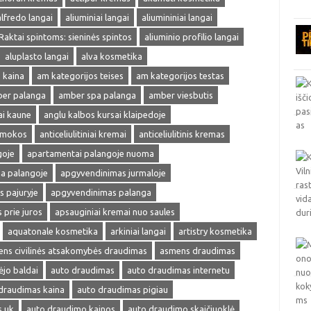
alfredo langai
aliuminiai langai
aliumininiai langai
 Raktai spintoms: sieninės spintos
aliuminio profilio langai
aluplasto langai
alva kosmetika
 kaina
am kategorijos teises
am kategorijos testas
er palanga
amber spa palanga
amber viesbutis
ai kaune
anglu kalbos kursai klaipedoje
amokos
anticeliulitiniai kremai
anticeliulitinis kremas
goje
apartamentai palangoje nuoma
a palangoje
apgyvendinimas jurmaloje
 pajuryje
apgyvendinimas palanga
prie juros
apsauginiai kremai nuo saules
aquatonale kosmetika
arkiniai langai
artistry kosmetika
ns civilinės atsakomybės draudimas
asmens draudimas
ėjo baldai
auto draudimas
auto draudimas internetu
draudimas kaina
auto draudimas pigiau
s uk
auto draudimo kainos
auto draudimo skaičiuoklė