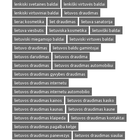
lenkiski svetaines baldai
lenkiški virtuvės baldai
lenkiski virtuviniai baldai
letuvos draudimas
lierac kosmetika
liet draudimas
lietuva sanatorija
lietuva viesbutis
lietuviska kosmetika
lietuviški baldai
lietuviski miegamojo baldai
lietuviski virtuves baldai
lietuvo draudimas
lietuvos baldu gamintojai
lietuvos darudimas
lietuvos draudima
lietuvos draudimas
lietuvos draudimas automobiliui
lietuvos draudimas gyvybes draudimas
lietuvos draudimas internetu
lietuvos draudimas internetu automobilio
lietuvos draudimas kainos
lietuvos draudimas kasko
lietuvos draudimas kaunas
lietuvos draudimas kaune
lietuvos draudimas klaipeda
lietuvos draudimas kontaktai
lietuvos draudimas pagalba kelyje
lietuvos draudimas panevezys
lietuvos draudimas siauliai