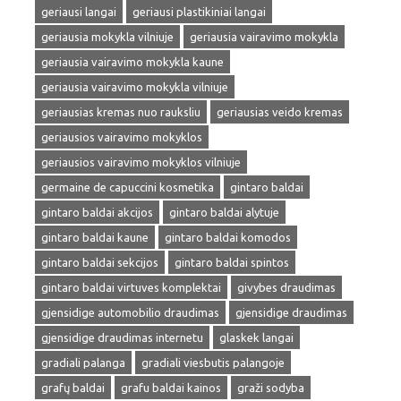
geriausi langai
geriausi plastikiniai langai
geriausia mokykla vilniuje
geriausia vairavimo mokykla
geriausia vairavimo mokykla kaune
geriausia vairavimo mokykla vilniuje
geriausias kremas nuo rauksliu
geriausias veido kremas
geriausios vairavimo mokyklos
geriausios vairavimo mokyklos vilniuje
germaine de capuccini kosmetika
gintaro baldai
gintaro baldai akcijos
gintaro baldai alytuje
gintaro baldai kaune
gintaro baldai komodos
gintaro baldai sekcijos
gintaro baldai spintos
gintaro baldai virtuves komplektai
givybes draudimas
gjensidige automobilio draudimas
gjensidige draudimas
gjensidige draudimas internetu
glaskek langai
gradiali palanga
gradiali viesbutis palangoje
grafų baldai
grafu baldai kainos
graži sodyba