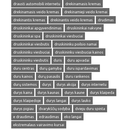
drausti automobili internetu
drekinamasis kremas
drekinamasis veido kremas
drekinamieji veido kremai
drekinantis kremas
drekinantis veido kremas
drudimas
druskininkai apgyvendinimas
druskininkai nakvyne
druskininkai spa
druskininkai viesbuciai
druskininkai viesbutis
druskininku poilsio namai
druskininku viesbuciai
druskininku viesbuciai kainos
druskininku viesbutis
duris
duru apvadai
duru centras
durų gamyba
duru ispardavimas
duru kainos
durų pasaulis
duru rankenos
durų sistemos
durys
durys akcija
durys internetu
durys kaina
durys kaunas
durys kaune
durys klaipeda
durys klaipedoje
durys langai
durys lauko
durys pigiau
dvarykščių sodyba
dvieju duru spinta
e draudimas
edraudimas
eko langai
ekstremalaus vairavimo kursai