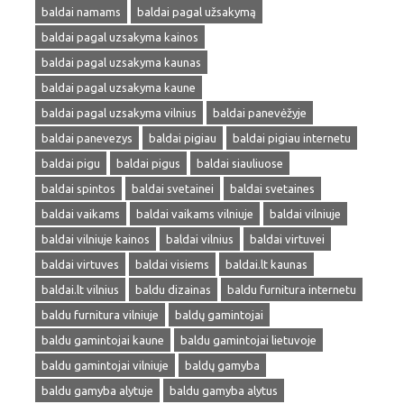
baldai namams
baldai pagal užsakymą
baldai pagal uzsakyma kainos
baldai pagal uzsakyma kaunas
baldai pagal uzsakyma kaune
baldai pagal uzsakyma vilnius
baldai panevėžyje
baldai panevezys
baldai pigiau
baldai pigiau internetu
baldai pigu
baldai pigus
baldai siauliuose
baldai spintos
baldai svetainei
baldai svetaines
baldai vaikams
baldai vaikams vilniuje
baldai vilniuje
baldai vilniuje kainos
baldai vilnius
baldai virtuvei
baldai virtuves
baldai visiems
baldai.lt kaunas
baldai.lt vilnius
baldu dizainas
baldu furnitura internetu
baldu furnitura vilniuje
baldų gamintojai
baldu gamintojai kaune
baldu gamintojai lietuvoje
baldu gamintojai vilniuje
baldų gamyba
baldu gamyba alytuje
baldu gamyba alytus