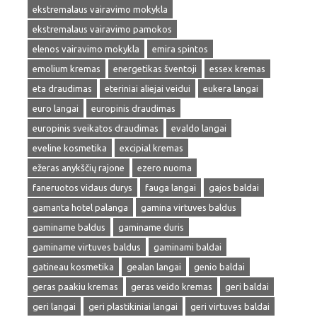
ekstremalaus vairavimo mokykla
ekstremalaus vairavimo pamokos
elenos vairavimo mokykla
emira spintos
emolium kremas
energetikas šventoji
essex kremas
eta draudimas
eteriniai aliejai veidui
eukera langai
euro langai
europinis draudimas
europinis sveikatos draudimas
evaldo langai
eveline kosmetika
excipial kremas
ežeras anykščių rajone
ezero nuoma
faneruotos vidaus durys
fauga langai
gajos baldai
gamanta hotel palanga
gamina virtuves baldus
gaminame baldus
gaminame duris
gaminame virtuves baldus
gaminami baldai
gatineau kosmetika
gealan langai
genio baldai
geras paakiu kremas
geras veido kremas
geri baldai
geri langai
geri plastikiniai langai
geri virtuves baldai