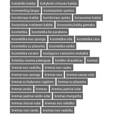
kokybiški baldai
kokybiski virtuves baldai
kommerling langai
komutacinės spintos
koridoriaus baldai
koridoriaus spinta
korpusiniai baldai
korpusiniai svetaines baldai
korpusinių baldų gamyba
kosmetika
kosmetika be parabenu
kosmetika nuo spuogu
kosmetika oda
kosmetika rasa
kosmetika su placenta
kosmetika veidui
kosmetika vyrams
kostygovo vairavimo mokykla
kotedzu nuoma palangoje
kredito draudimas
kremai
kremai nuo raukšlių
kremai nuo saules
kremai nuo spuogu
kremai rasa
kremai sausai odai
kremai su hialurono rūgštimi
kremai su placenta
kremai veidui
kremas
kremas jautriai odai
kremas jautriai veido odai
kremas margarita
kremas misriai odai
kremas nuo celiulito
kremas nuo randu
kremas nuo raukšlių