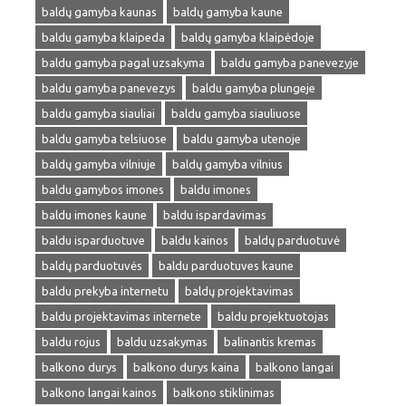
baldų gamyba kaunas
baldų gamyba kaune
baldu gamyba klaipeda
baldų gamyba klaipėdoje
baldu gamyba pagal uzsakyma
baldu gamyba panevezyje
baldu gamyba panevezys
baldu gamyba plungeje
baldu gamyba siauliai
baldu gamyba siauliuose
baldu gamyba telsiuose
baldu gamyba utenoje
baldų gamyba vilniuje
baldų gamyba vilnius
baldu gamybos imones
baldu imones
baldu imones kaune
baldu ispardavimas
baldu isparduotuve
baldu kainos
baldų parduotuvė
baldų parduotuvės
baldu parduotuves kaune
baldu prekyba internetu
baldų projektavimas
baldu projektavimas internete
baldu projektuotojas
baldu rojus
baldu uzsakymas
balinantis kremas
balkono durys
balkono durys kaina
balkono langai
balkono langai kainos
balkono stiklinimas