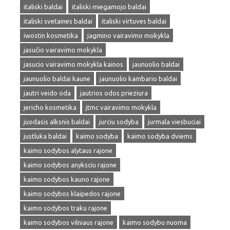
italiski baldai
italiski miegamojo baldai
italiski svetaines baldai
italiski virtuves baldai
iwostin kosmetika
jagmino vairavimo mokykla
jasučio vairavimo mokykla
jasucio vairavimo mokykla kainos
jaunuolio baldai
jaunuolio baldai kaune
jaunuolio kambario baldai
jautri veido oda
jautrios odos prieziura
jericho kosmetika
jtmc vairavimo mokykla
juodasis alksnis baldai
jurciu sodyba
jurmala viesbuciai
justluka baldai
kaimo sodyba
kaimo sodyba dviems
kaimo sodybos alytaus rajone
kaimo sodybos anyksciu rajone
kaimo sodybos kauno rajone
kaimo sodybos klaipedos rajone
kaimo sodybos traku rajone
kaimo sodybos vilniaus rajone
kaimo sodybu nuoma