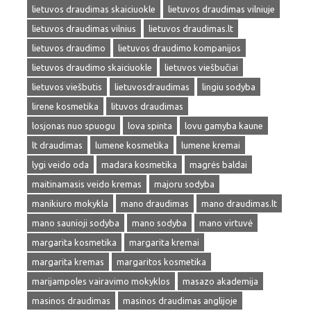
lietuvos draudimas skaiciuokle
lietuvos draudimas vilniuje
lietuvos draudimas vilnius
lietuvos draudimas.lt
lietuvos draudimo
lietuvos draudimo kompanijos
lietuvos draudimo skaiciuokle
lietuvos viešbučiai
lietuvos viešbutis
lietuvosdraudimas
lingiu sodyba
lirene kosmetika
lituvos draudimas
losjonas nuo spuogu
lova spinta
lovu gamyba kaune
lt draudimas
lumene kosmetika
lumene kremai
lygi veido oda
madara kosmetika
magrės baldai
maitinamasis veido kremas
majoru sodyba
manikiuro mokykla
mano draudimas
mano draudimas.lt
mano saunioji sodyba
mano sodyba
mano virtuvė
margarita kosmetika
margarita kremai
margarita kremas
margaritos kosmetika
marijampoles vairavimo mokyklos
masazo akademija
masinos draudimas
masinos draudimas anglijoje