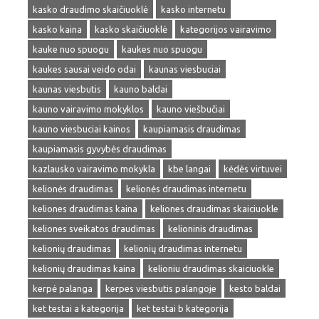
kasko draudimo skaičiuoklė
kasko internetu
kasko kaina
kasko skaičiuoklė
kategorijos vairavimo
kauke nuo spuogu
kaukes nuo spuogu
kaukes sausai veido odai
kaunas viesbuciai
kaunas viesbutis
kauno baldai
kauno vairavimo mokyklos
kauno viešbučiai
kauno viesbuciai kainos
kaupiamasis draudimas
kaupiamasis gyvybės draudimas
kazlausko vairavimo mokykla
kbe langai
kėdės virtuvei
kelionės draudimas
kelionės draudimas internetu
keliones draudimas kaina
keliones draudimas skaiciuokle
keliones sveikatos draudimas
kelioninis draudimas
kelionių draudimas
kelionių draudimas internetu
kelionių draudimas kaina
kelioniu draudimas skaiciuokle
kerpė palanga
kerpes viesbutis palangoje
kesto baldai
ket testai a kategorija
ket testai b kategorija