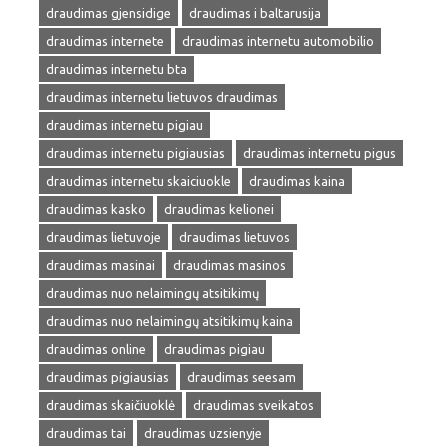
draudimas gjensidige
draudimas i baltarusija
draudimas internete
draudimas internetu automobilio
draudimas internetu bta
draudimas internetu lietuvos draudimas
draudimas internetu pigiau
draudimas internetu pigiausias
draudimas internetu pigus
draudimas internetu skaiciuokle
draudimas kaina
draudimas kasko
draudimas kelionei
draudimas lietuvoje
draudimas lietuvos
draudimas masinai
draudimas masinos
draudimas nuo nelaimingų atsitikimų
draudimas nuo nelaimingų atsitikimų kaina
draudimas online
draudimas pigiau
draudimas pigiausias
draudimas seesam
draudimas skaičiuoklė
draudimas sveikatos
draudimas tai
draudimas uzsienyje