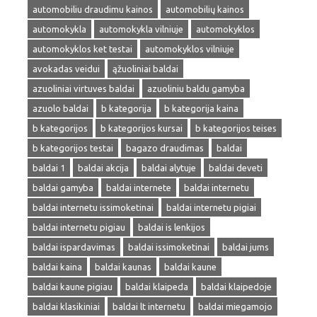
automobiliu draudimu kainos
automobilių kainos
automokykla
automokykla vilniuje
automokyklos
automokyklos ket testai
automokyklos vilniuje
avokadas veidui
ąžuoliniai baldai
azuoliniai virtuves baldai
azuoliniu baldu gamyba
azuolo baldai
b kategorija
b kategorija kaina
b kategorijos
b kategorijos kursai
b kategorijos teises
b kategorijos testai
bagazo draudimas
baldai
baldai 1
baldai akcija
baldai alytuje
baldai deveti
baldai gamyba
baldai internete
baldai internetu
baldai internetu issimoketinai
baldai internetu pigiai
baldai internetu pigiau
baldai is lenkijos
baldai ispardavimas
baldai issimoketinai
baldai jums
baldai kaina
baldai kaunas
baldai kaune
baldai kaune pigiau
baldai klaipeda
baldai klaipedoje
baldai klasikiniai
baldai lt internetu
baldai miegamojo