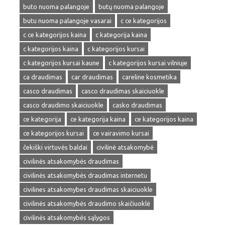
buto nuoma palangoje
butų nuoma palangoje
butu nuoma palangoje vasarai
c ce kategorijos
c ce kategorijos kaina
c kategorija kaina
c kategorijos kaina
c kategorijos kursai
c kategorijos kursai kaune
c kategorijos kursai vilniuje
ca draudimas
car draudimas
careline kosmetika
casco draudimas
casco draudimas skaiciuokle
casco draudimo skaiciuokle
casko draudimas
ce kategorija
ce kategorija kaina
ce kategorijos kaina
ce kategorijos kursai
ce vairavimo kursai
čekiški virtuvės baldai
civilinė atsakomybė
civilinės atsakomybės draudimas
civilinės atsakomybės draudimas internetu
civilines atsakomybes draudimas skaiciuokle
civilinės atsakomybės draudimo skaičiuoklė
civilinės atsakomybės sąlygos