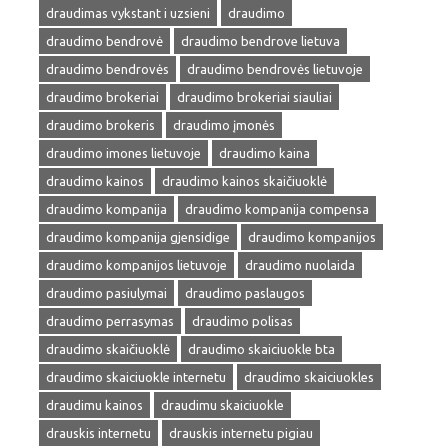
draudimas vykstant i uzsieni
draudimo
draudimo bendrovė
draudimo bendrove lietuva
draudimo bendrovės
draudimo bendrovės lietuvoje
draudimo brokeriai
draudimo brokeriai siauliai
draudimo brokeris
draudimo įmonės
draudimo imones lietuvoje
draudimo kaina
draudimo kainos
draudimo kainos skaičiuoklė
draudimo kompanija
draudimo kompanija compensa
draudimo kompanija gjensidige
draudimo kompanijos
draudimo kompanijos lietuvoje
draudimo nuolaida
draudimo pasiulymai
draudimo paslaugos
draudimo perrasymas
draudimo polisas
draudimo skaičiuoklė
draudimo skaiciuokle bta
draudimo skaiciuokle internetu
draudimo skaiciuokles
draudimu kainos
draudimu skaiciuokle
drauskis internetu
drauskis internetu pigiau