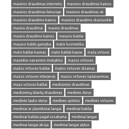
masinos draudimas internetu
masinos draudimas kainos
masinos draudimas lietuvoje
masinos draudimas uk
masinos draudimo kainos
masinos draudimo skaiciuokle
masinu draudimai
masinu draudimas
masinu draudimo kainos
masyvo baldai
masyvo baldu gamyba
matis kosmetika
mato baldai kaunas
mato baldai kaune
maža virtuvė
mazeikiu vairavimo mokyklos
mazos virtuves
mažos virtuvės baldai
mažos virtuvės dizainas
mazos virtuves interjeras
mazos virtuves isplanavimas
mazu virtuviu baldai
medicininis draudimas
medicininių išlaidų draudimas
medinės durys
medinės lauko durys
medines spintos
medines virtuves
mediniai ar plastikiniai langai
mediniai baldai
mediniai baldai pagal uzsakyma
mediniai langai
mediniai langai akcija
mediniai langai alytus