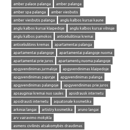
amber palace palanga
amber palanga
amber spa palanga
amber viesbutis
amber viesbutis palanga
anglu kalbos kursai kaune
anglu kalbos kursai klaipedoje
anglu kalbos kursai vilniuje
anglu kalbos pamokos
anticeliulitiniai kremai
anticeliulitinis kremas
apartamentai palanga
apartamentai palangoje
apartamentai palangoje nuoma
apartamentai prie juros
apartamentų nuoma palangoje
apgyvendinimas jurmaloje
apgyvendinimas klaipedoje
apgyvendinimas pajuryje
apgyvendinimas palanga
apgyvendinimas palangoje
apgyvendinimas prie juros
apsauginiai kremai nuo saules
apsidrausk internetu
apsidrausti internetu
aquatonale kosmetika
arkiniai langai
artistry kosmetika
aruno langai
arv vairavimo mokykla
asmens civilinės atsakomybės draudimas