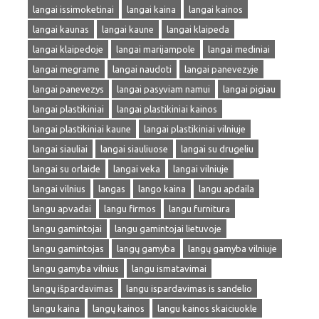
langai issimoketinai
langai kaina
langai kainos
langai kaunas
langai kaune
langai klaipeda
langai klaipedoje
langai marijampole
langai mediniai
langai megrame
langai naudoti
langai panevezyje
langai panevezys
langai pasyviam namui
langai pigiau
langai plastikiniai
langai plastikiniai kainos
langai plastikiniai kaune
langai plastikiniai vilniuje
langai siauliai
langai siauliuose
langai su drugeliu
langai su orlaide
langai veka
langai vilniuje
langai vilnius
langas
lango kaina
langu apdaila
langu apvadai
langu firmos
langu furnitura
langu gamintojai
langu gamintojai lietuvoje
langu gamintojas
langų gamyba
langų gamyba vilniuje
langu gamyba vilnius
langu ismatavimai
langų išpardavimas
langu ispardavimas is sandelio
langu kaina
langų kainos
langu kainos skaiciuokle