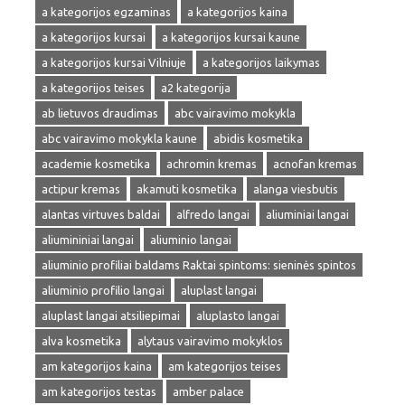
a kategorijos egzaminas
a kategorijos kaina
a kategorijos kursai
a kategorijos kursai kaune
a kategorijos kursai Vilniuje
a kategorijos laikymas
a kategorijos teises
a2 kategorija
ab lietuvos draudimas
abc vairavimo mokykla
abc vairavimo mokykla kaune
abidis kosmetika
academie kosmetika
achromin kremas
acnofan kremas
actipur kremas
akamuti kosmetika
alanga viesbutis
alantas virtuves baldai
alfredo langai
aliuminiai langai
aliumininiai langai
aliuminio langai
aliuminio profiliai baldams Raktai spintoms: sieninės spintos
aliuminio profilio langai
aluplast langai
aluplast langai atsiliepimai
aluplasto langai
alva kosmetika
alytaus vairavimo mokyklos
am kategorijos kaina
am kategorijos teises
am kategorijos testas
amber palace