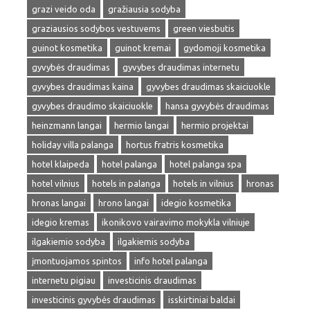
grazi veido oda
gražiausia sodyba
graziausios sodybos vestuvems
green viesbutis
guinot kosmetika
guinot kremai
gydomoji kosmetika
gyvybės draudimas
gyvybes draudimas internetu
gyvybes draudimas kaina
gyvybes draudimas skaiciuokle
gyvybes draudimo skaiciuokle
hansa gyvybės draudimas
heinzmann langai
hermio langai
hermio projektai
holiday villa palanga
hortus fratris kosmetika
hotel klaipeda
hotel palanga
hotel palanga spa
hotel vilnius
hotels in palanga
hotels in vilnius
hronas
hronas langai
hrono langai
idegio kosmetika
idegio kremas
ikonikovo vairavimo mokykla vilniuje
ilgakiemio sodyba
ilgakiemis sodyba
įmontuojamos spintos
info hotel palanga
internetu pigiau
investicinis draudimas
investicinis gyvybės draudimas
isskirtiniai baldai