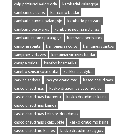
kaip priziureti veido oda
kambariai Palangoje
kambarines durys
kambario baldai
kambario nuoma palangoje
kambario pertvara
kambario pertvaros
kambariu nuoma palanga
kambariu nuoma palangoje
kambariu pertvaros
kampinė spinta
kampines sekcijos
kampinės spintos
kampines virtuves
kampiniai virtuves baldai
kanapa baldai
kanebo kosmetika
kanebo sensai kosmetika
karklenu sodyba
karkles sodyba
kas yra draudimas
kasco draudimas
kasko draudimas
kasko draudimas automobiliui
kasko draudimas internetu
kasko draudimas kaina
kasko draudimas kainos
kasko draudimas lietuvos draudimas
kasko draudimas skaičiuoklė
kasko draudimo kaina
kasko draudimo kainos
kasko draudimo salygos