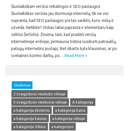
Šiuolaikiškam verslui reikalingos ir SEO paslaugos
Šiuolaikiškas verslas jau šturmuoja internetą, tik ne visi
supranta, kad SEO paslaugos yra tas variklis, kuris viską ir
užveda. Netikite? Viskas labai paprasta ir elementaru kaip
sekliui Šerlohui. Žinoma, tam, kad pradėti verslą
internetinėje erdvėje, pirmiausia būtina susikurti patrauklų,
patogų internetinį puslapį. Bet iškarto kyla klausimas, ar po
svetainės kūrimo darbų, po…
Read More »
Skelbimai
3 zvaigzduciu viesbutis vilniuje
5 zvaigzduciu viesbuciai vilniuje
A kategorija
a kategorija eksternu
a kategorija kaina
a kategorija kaunas
a kategorija vilniuje
a kategorija Vilnius
a kategorijos