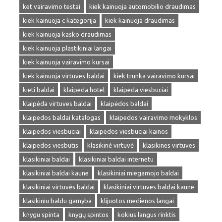
ket vairavimo testai
kiek kainuoja automobilio draudimas
kiek kainuoja c kategorija
kiek kainuoja draudimas
kiek kainuoja kasko draudimas
kiek kainuoja plastikiniai langai
kiek kainuoja vairavimo kursai
kiek kainuoja virtuves baldai
kiek trunka vairavimo kursai
kieti baldai
klaipeda hotel
klaipeda viesbuciai
klaipėda virtuves baldai
klaipėdos baldai
klaipedos baldai katalogas
klaipedos vairavimo mokyklos
klaipedos viesbuciai
klaipedos viesbuciai kainos
klaipedos viesbutis
klasikinė virtuvė
klasikines virtuves
klasikiniai baldai
klasikiniai baldai internetu
klasikiniai baldai kaune
klasikiniai miegamojo baldai
klasikiniai virtuvės baldai
klasikiniai virtuves baldai kaune
klasikiniu baldu gamyba
klijuotos medienos langai
knygu spinta
knygų spintos
kokius langus rinktis