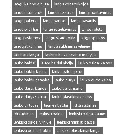
langu kainos vilniuje
langu konstrukcijos
langu matmenys
langu meistras
langų montavimas
langu paketai
langu parkas
langu pasaulis
langu profiliai
langu reguliavimas
langu roletai
langų sistemos
langu skaiciuokle
langu spalvos
langų stiklinimas
langu stiklinimas vilniuje
larnetos langai
laukininku vairavimo mokykla
lauko baldai
lauko baldai akcija
lauko baldai kainos
lauko baldai kaune
lauko baldai pinti
lauko baldu gamyba
lauko durys
lauko durys kaina
lauko durys kainos
lauko durys namui
lauko durys siauliai
lauko plastikines durys
lauko virtuves
laumes baldai
ld draudimas
ldraudimas
lenkiški baldai
lenkiski baldai kaune
lenkiski baldai vilniuje
lenkiski minksti baldai
lenkiski odiniai baldai
lenkiski plastikiniai langai