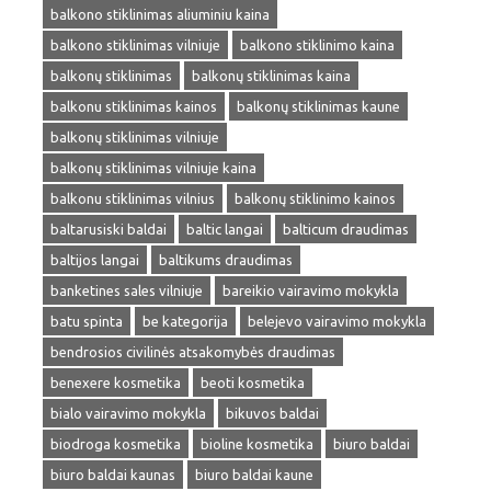
balkono stiklinimas aliuminiu kaina
balkono stiklinimas vilniuje
balkono stiklinimo kaina
balkonų stiklinimas
balkonų stiklinimas kaina
balkonu stiklinimas kainos
balkonų stiklinimas kaune
balkonų stiklinimas vilniuje
balkonų stiklinimas vilniuje kaina
balkonu stiklinimas vilnius
balkonų stiklinimo kainos
baltarusiski baldai
baltic langai
balticum draudimas
baltijos langai
baltikums draudimas
banketines sales vilniuje
bareikio vairavimo mokykla
batu spinta
be kategorija
belejevo vairavimo mokykla
bendrosios civilinės atsakomybės draudimas
benexere kosmetika
beoti kosmetika
bialo vairavimo mokykla
bikuvos baldai
biodroga kosmetika
bioline kosmetika
biuro baldai
biuro baldai kaunas
biuro baldai kaune