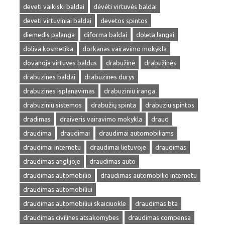
deveti vaikiski baldai
dėvėti virtuvės baldai
deveti virtuviniai baldai
devetos spintos
diemedis palanga
diforma baldai
doleta langai
doliva kosmetika
dorkanas vairavimo mokykla
dovanoja virtuves baldus
drabužinė
drabužinės
drabuzines baldai
drabuzines durys
drabuzines isplanavimas
drabuziniu iranga
drabuziniu sistemos
drabužių spinta
drabuziu spintos
dradimas
draiveris vairavimo mokykla
draud
draudima
draudimai
draudimai automobiliams
draudimai internetu
draudimai lietuvoje
draudimas
draudimas anglijoje
draudimas auto
draudimas automobilio
draudimas automobilio internetu
draudimas automobiliui
draudimas automobiliui skaiciuokle
draudimas bta
draudimas civilines atsakomybes
draudimas compensa