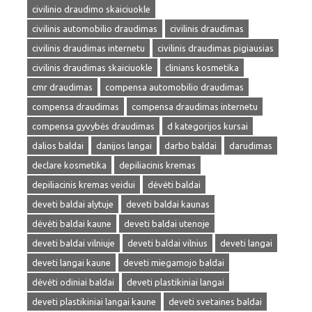
civilinio draudimo skaiciuokle
civilinis automobilio draudimas
civilinis draudimas
civilinis draudimas internetu
civilinis draudimas pigiausias
civilinis draudimas skaiciuokle
clinians kosmetika
cmr draudimas
compensa automobilio draudimas
compensa draudimas
compensa draudimas internetu
compensa gyvybės draudimas
d kategorijos kursai
dalios baldai
danijos langai
darbo baldai
darudimas
declare kosmetika
depiliacinis kremas
depiliacinis kremas veidui
dėvėti baldai
deveti baldai alytuje
deveti baldai kaunas
dėvėti baldai kaune
deveti baldai utenoje
deveti baldai vilniuje
deveti baldai vilnius
deveti langai
deveti langai kaune
deveti miegamojo baldai
dėvėti odiniai baldai
deveti plastikiniai langai
deveti plastikiniai langai kaune
deveti svetaines baldai