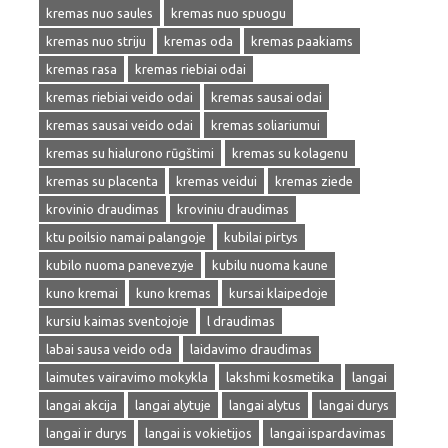
kremas nuo saules
kremas nuo spuogu
kremas nuo striju
kremas oda
kremas paakiams
kremas rasa
kremas riebiai odai
kremas riebiai veido odai
kremas sausai odai
kremas sausai veido odai
kremas soliariumui
kremas su hialurono rūgštimi
kremas su kolagenu
kremas su placenta
kremas veidui
kremas ziede
krovinio draudimas
kroviniu draudimas
ktu poilsio namai palangoje
kubilai pirtys
kubilo nuoma panevezyje
kubilu nuoma kaune
kuno kremai
kuno kremas
kursai klaipedoje
kursiu kaimas sventojoje
l draudimas
labai sausa veido oda
laidavimo draudimas
laimutes vairavimo mokykla
lakshmi kosmetika
langai
langai akcija
langai alytuje
langai alytus
langai durys
langai ir durys
langai is vokietijos
langai ispardavimas