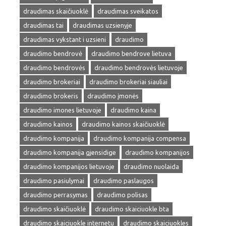
draudimas skaičiuoklė
draudimas sveikatos
draudimas tai
draudimas uzsienyje
draudimas vykstant i uzsieni
draudimo
draudimo bendrovė
draudimo bendrove lietuva
draudimo bendrovės
draudimo bendrovės lietuvoje
draudimo brokeriai
draudimo brokeriai siauliai
draudimo brokeris
draudimo įmonės
draudimo imones lietuvoje
draudimo kaina
draudimo kainos
draudimo kainos skaičiuoklė
draudimo kompanija
draudimo kompanija compensa
draudimo kompanija gjensidige
draudimo kompanijos
draudimo kompanijos lietuvoje
draudimo nuolaida
draudimo pasiulymai
draudimo paslaugos
draudimo perrasymas
draudimo polisas
draudimo skaičiuoklė
draudimo skaiciuokle bta
draudimo skaiciuokle internetu
draudimo skaiciuokles