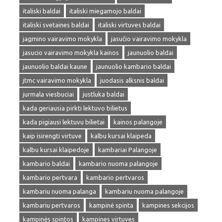
italiski baldai
italiski miegamojo baldai
italiski svetaines baldai
italiski virtuves baldai
jagmino vairavimo mokykla
jasučio vairavimo mokykla
jasucio vairavimo mokykla kainos
jaunuolio baldai
jaunuolio baldai kaune
jaunuolio kambario baldai
jtmc vairavimo mokykla
juodasis alksnis baldai
jurmala viesbuciai
justluka baldai
kada geriausia pirkti lektuvo bilietus
kada pigiausi lektuvu bilietai
kainos palangoje
kaip isirengti virtuve
kalbu kursai klaipeda
kalbu kursai klaipedoje
kambariai Palangoje
kambario baldai
kambario nuoma palangoje
kambario pertvara
kambario pertvaros
kambariu nuoma palanga
kambariu nuoma palangoje
kambariu pertvaros
kampinė spinta
kampines sekcijos
kampinės spintos
kampines virtuves