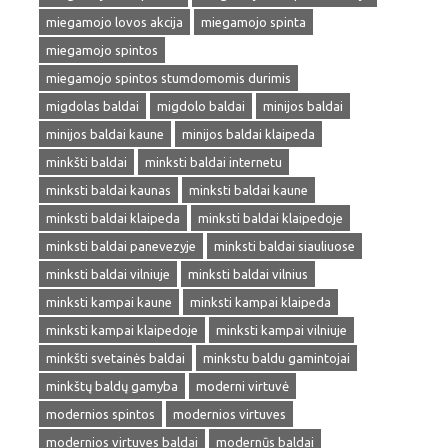
miegamojo lovos akcija
miegamojo spinta
miegamojo spintos
miegamojo spintos stumdomomis durimis
migdolas baldai
migdolo baldai
minijos baldai
minijos baldai kaune
minijos baldai klaipeda
minkšti baldai
minksti baldai internetu
minksti baldai kaunas
minksti baldai kaune
minksti baldai klaipeda
minksti baldai klaipedoje
minksti baldai panevezyje
minksti baldai siauliuose
minksti baldai vilniuje
minksti baldai vilnius
minksti kampai kaune
minksti kampai klaipeda
minksti kampai klaipedoje
minksti kampai vilniuje
minkšti svetainės baldai
minkstu baldu gamintojai
minkštų baldų gamyba
moderni virtuvė
modernios spintos
modernios virtuves
modernios virtuves baldai
modernūs baldai