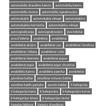
automobiliu draudimu kainos
automobilių kainos
automobiliu nuoma
automobiliu signalizacijos
automokykla
automokykla vilniuje
automokyklos
automokyklos ket testai
automokyklos vilniuje
autosignalizacija
autosignalizacijos
avia bilietai
avia.lt bilietai
aviabiletai
aviabilietai
aviabilietai akcijos
aviabilietai i jav
aviabilietai i londona
aviabilietai i milana
aviabilietai i osla
aviabilietai internetu
aviabilietai pigiau
aviabilietai pigus
aviabilietai pigus skrydziai
aviabilietu kainos
aviabilietu paieska
aviobilietai
ąžuoliniai baldai
azuoliniai virtuves baldai
azuoliniu baldu gamyba
azuolo baldai
b kategorija
b kategorija kaina
b kategorijos
b kategorijos kursai
b kategorijos teises
b kategorijos testai
bagažas lėktuve
bagazo draudimas