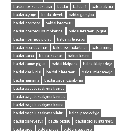
bakterijos kanalizacijai
baldai
baldai 1
baldai akcija
baldai alytuje
baldai deveti
baldai gamyba
baldai internete
baldai internetu
baldai internetu issimoketinai
baldai internetu pigiai
baldai internetu pigiau
baldai is lenkijos
baldai ispardavimas
baldai issimoketinai
baldai jums
baldai kaina
baldai kaunas
baldai kaune
baldai kaune pigiau
baldai klaipeda
baldai klaipedoje
baldai klasikiniai
baldai lt internetu
baldai miegamojo
baldai namams
baldai pagal užsakymą
baldai pagal uzsakyma kainos
baldai pagal uzsakyma kaunas
baldai pagal uzsakyma kaune
baldai pagal uzsakyma vilnius
baldai panevėžyje
baldai panevezys
baldai pigiau
baldai pigiau internetu
baldai pigu
baldai pigus
baldai siauliuose