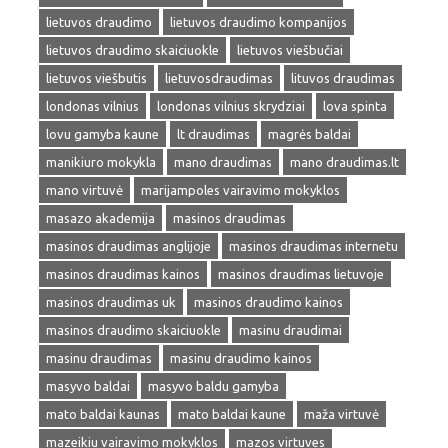
lietuvos draudimo
lietuvos draudimo kompanijos
lietuvos draudimo skaiciuokle
lietuvos viešbučiai
lietuvos viešbutis
lietuvosdraudimas
lituvos draudimas
londonas vilnius
londonas vilnius skrydziai
lova spinta
lovu gamyba kaune
lt draudimas
magrės baldai
manikiuro mokykla
mano draudimas
mano draudimas.lt
mano virtuvė
marijampoles vairavimo mokyklos
masazo akademija
masinos draudimas
masinos draudimas anglijoje
masinos draudimas internetu
masinos draudimas kainos
masinos draudimas lietuvoje
masinos draudimas uk
masinos draudimo kainos
masinos draudimo skaiciuokle
masinu draudimai
masinu draudimas
masinu draudimo kainos
masyvo baldai
masyvo baldu gamyba
mato baldai kaunas
mato baldai kaune
maža virtuvė
mazeikiu vairavimo mokyklos
mazos virtuves