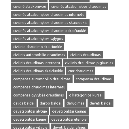
civilinė atsakomybė
civilinės atsakomybės draudimas
civilinės atsakomybės draudimas internetu
civilines atsakomybes draudimas skaiciuokle
civilinės atsakomybės draudimo skaičiuoklė
civilinės atsakomybės sąlygos
civilinio draudimo skaiciuokle
civilinis automobilio draudimas
civilinis draudimas
civilinis draudimas internetu
civilinis draudimas pigiausias
civilinis draudimas skaiciuokle
cmr draudimas
compensa automobilio draudimas
compensa draudimas
compensa draudimas internetu
compensa gyvybės draudimas
d kategorijos kursai
dalios baldai
darbo baldai
darudimas
dėvėti baldai
deveti baldai alytuje
deveti baldai kaunas
dėvėti baldai kaune
deveti baldai utenoje
deveti baldai vilniuje
deveti baldai vilnius