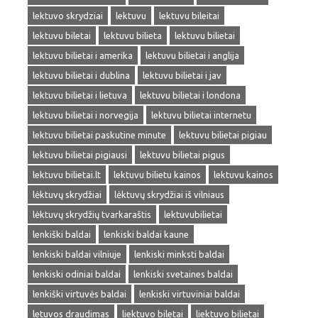
lektuvo skrydziai
lektuvu
lektuvu bileitai
lektuvu biletai
lektuvu bilieta
lektuvu bilietai
lektuvu bilietai i amerika
lektuvu bilietai i anglija
lektuvu bilietai i dublina
lektuvu bilietai i jav
lektuvu bilietai i lietuva
lektuvu bilietai i londona
lektuvu bilietai i norvegija
lektuvu bilietai internetu
lektuvu bilietai paskutine minute
lektuvu bilietai pigiau
lektuvu bilietai pigiausi
lektuvu bilietai pigus
lektuvu bilietai.lt
lektuvu bilietu kainos
lektuvu kainos
lėktuvų skrydžiai
lėktuvų skrydžiai iš vilniaus
lėktuvų skrydžių tvarkaraštis
lektuvubilietai
lenkiški baldai
lenkiski baldai kaune
lenkiski baldai vilniuje
lenkiski minksti baldai
lenkiski odiniai baldai
lenkiski svetaines baldai
lenkiški virtuvės baldai
lenkiski virtuviniai baldai
letuvos draudimas
liektuvo biletai
liektuvo bilietai