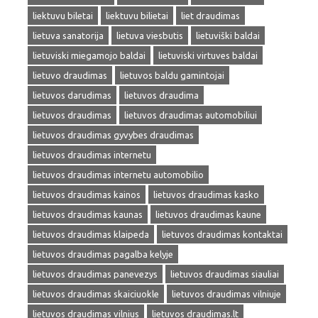
liektuvu biletai
liektuvu bilietai
liet draudimas
lietuva sanatorija
lietuva viesbutis
lietuviški baldai
lietuviski miegamojo baldai
lietuviski virtuves baldai
lietuvo draudimas
lietuvos baldu gamintojai
lietuvos darudimas
lietuvos draudima
lietuvos draudimas
lietuvos draudimas automobiliui
lietuvos draudimas gyvybes draudimas
lietuvos draudimas internetu
lietuvos draudimas internetu automobilio
lietuvos draudimas kainos
lietuvos draudimas kasko
lietuvos draudimas kaunas
lietuvos draudimas kaune
lietuvos draudimas klaipeda
lietuvos draudimas kontaktai
lietuvos draudimas pagalba kelyje
lietuvos draudimas panevezys
lietuvos draudimas siauliai
lietuvos draudimas skaiciuokle
lietuvos draudimas vilniuje
lietuvos draudimas vilnius
lietuvos draudimas.lt