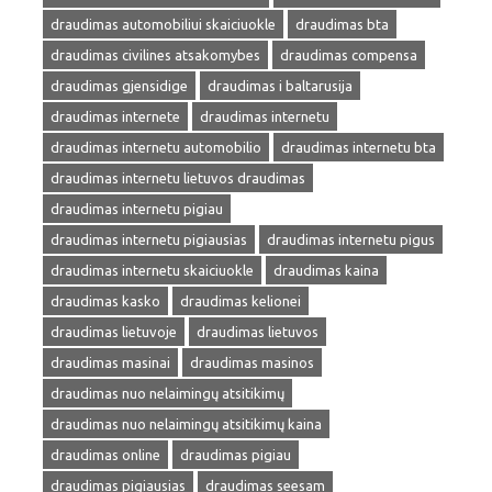
draudimas automobiliui skaiciuokle
draudimas bta
draudimas civilines atsakomybes
draudimas compensa
draudimas gjensidige
draudimas i baltarusija
draudimas internete
draudimas internetu
draudimas internetu automobilio
draudimas internetu bta
draudimas internetu lietuvos draudimas
draudimas internetu pigiau
draudimas internetu pigiausias
draudimas internetu pigus
draudimas internetu skaiciuokle
draudimas kaina
draudimas kasko
draudimas kelionei
draudimas lietuvoje
draudimas lietuvos
draudimas masinai
draudimas masinos
draudimas nuo nelaimingų atsitikimų
draudimas nuo nelaimingų atsitikimų kaina
draudimas online
draudimas pigiau
draudimas pigiausias
draudimas seesam