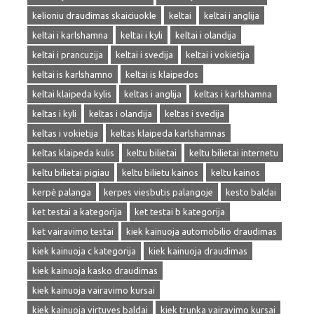
kelioniu draudimas skaiciuokle
keltai
keltai i anglija
keltai i karlshamna
keltai i kyli
keltai i olandija
keltai i prancuzija
keltai i svedija
keltai i vokietija
keltai is karlshamno
keltai is klaipedos
keltai klaipeda kylis
keltas i anglija
keltas i karlshamna
keltas i kyli
keltas i olandija
keltas i svedija
keltas i vokietija
keltas klaipeda karlshamnas
keltas klaipeda kulis
keltu bilietai
keltu bilietai internetu
keltu bilietai pigiau
keltu bilietu kainos
keltu kainos
kerpė palanga
kerpes viesbutis palangoje
kesto baldai
ket testai a kategorija
ket testai b kategorija
ket vairavimo testai
kiek kainuoja automobilio draudimas
kiek kainuoja c kategorija
kiek kainuoja draudimas
kiek kainuoja kasko draudimas
kiek kainuoja vairavimo kursai
kiek kainuoja virtuves baldai
kiek trunka vairavimo kursai