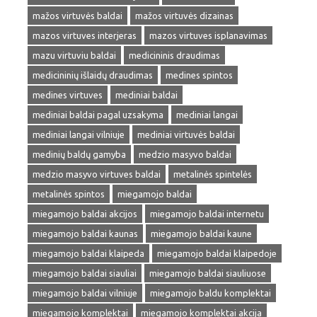
mažos virtuvės baldai
mažos virtuvės dizainas
mazos virtuves interjeras
mazos virtuves isplanavimas
mazu virtuviu baldai
medicininis draudimas
medicininių išlaidų draudimas
medines spintos
medines virtuves
mediniai baldai
mediniai baldai pagal uzsakyma
mediniai langai
mediniai langai vilniuje
mediniai virtuvės baldai
medinių baldų gamyba
medzio masyvo baldai
medzio masyvo virtuves baldai
metalinės spintelės
metalinės spintos
miegamojo baldai
miegamojo baldai akcijos
miegamojo baldai internetu
miegamojo baldai kaunas
miegamojo baldai kaune
miegamojo baldai klaipeda
miegamojo baldai klaipedoje
miegamojo baldai siauliai
miegamojo baldai siauliuose
miegamojo baldai vilniuje
miegamojo baldu komplektai
miegamojo komplektai
miegamojo komplektai akcija