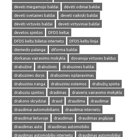
deveti miegamojo baldai
dėvėti odiniai baldai
deveti svetaines baldai
deveti vaikiski baldai
dėvėti virtuvės baldai
deveti virtuviniai baldai
devetos spintos
DFDS keltai
DFDS keltu bilietai internetu
DFDS keltu linija
diemedis palanga
diforma baldai
dorkanas vairavimo mokykla
dovanoja virtuves baldus
drabužinė
drabužinės
drabuzines baldai
drabuzines durys
drabuzines isplanavimas
drabuziniu iranga
drabuziniu sistemos
drabužių spinta
drabuziu spintos
dradimas
draiveris vairavimo mokykla
drakono skrydziai
draud
draudima
draudimai
draudimai automobiliams
draudimai internetu
draudimai lietuvoje
draudimas
draudimas anglijoje
draudimas auto
draudimas automobilio
draudimas automobilio internetu
draudimas automobiliui