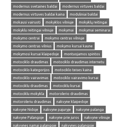
modernus svetaines baldai
modernus virtuves baldai
modernus virtuves baldai kaina
moduliniai baldai
mokausi vairuoti
mokyklos vilniuje
mokyklų reitingai
mokyklu reitingai vilniuje
mokymai
mokymai seminarai
mokymo centrai
mokymo centras vilniuje
mokymo centras vilnius
mokymo kursai kaune
mokymosi kursai klaipedoje
montuojamos spintos
motociklo draudimas
motociklo draudimas internetu
motociklo kategorijos
motociklo teises kaina
motociklo vairavimas
motociklo vairavimo kursai
motociklu draudimas
motociklu kursai
motociklu mokykla
motorolerio draudimas
motoroleriu draudimas
nakvyne klaipedoje
nakvyne Nidoje
nakvyne pajuryje
nakvyne palanga
nakvyne Palangoje
nakvyne prie juros
nakvyne vilniuje
nakvynes namai palangoje
nakvynes palangoje