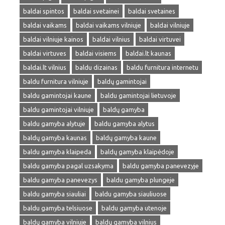
baldai spintos
baldai svetainei
baldai svetaines
baldai vaikams
baldai vaikams vilniuje
baldai vilniuje
baldai vilniuje kainos
baldai vilnius
baldai virtuvei
baldai virtuves
baldai visiems
baldai.lt kaunas
baldai.lt vilnius
baldu dizainas
baldu furnitura internetu
baldu furnitura vilniuje
baldų gamintojai
baldu gamintojai kaune
baldu gamintojai lietuvoje
baldu gamintojai vilniuje
baldų gamyba
baldu gamyba alytuje
baldu gamyba alytus
baldų gamyba kaunas
baldų gamyba kaune
baldu gamyba klaipeda
baldų gamyba klaipėdoje
baldu gamyba pagal uzsakyma
baldu gamyba panevezyje
baldu gamyba panevezys
baldu gamyba plungeje
baldu gamyba siauliai
baldu gamyba siauliuose
baldu gamyba telsiuose
baldu gamyba utenoje
baldų gamyba vilniuje
baldų gamyba vilnius