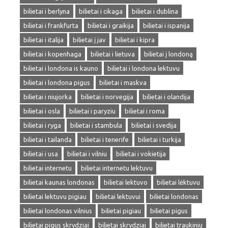
bilietai i berlyna
bilietai i cikaga
bilietai i dublina
bilietai i frankfurta
bilietai i graikija
bilietai i ispanija
bilietai i italija
bilietai į jav
bilietai i kipra
bilietai i kopenhaga
bilietai i lietuva
bilietai į londoną
bilietai i londona is kauno
bilietai i londona lektuvu
bilietai i londona pigus
bilietai i maskva
bilietai i niujorka
bilietai i norvegija
bilietai i olandija
bilietai i osla
bilietai i paryziu
bilietai i roma
bilietai i ryga
bilietai i stambula
bilietai i svedija
bilietai i tailanda
bilietai i tenerife
bilietai i turkija
bilietai i usa
bilietai i vilniu
bilietai i vokietija
bilietai internetu
bilietai internetu lektuvu
bilietai kaunas londonas
bilietai lektuvo
bilietai lėktuvu
bilietai lektuvu pigiau
bilietai lektuvui
bilietai londonas
bilietai londonas vilnius
bilietai pigiau
bilietai pigus
bilietai pigus skrydziai
bilietai skrydziai
bilietai traukiniu