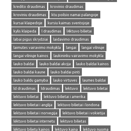
kredito draudimas
krovinio draudimas
kroviniu draudimas
ktu poilsio namai palangoje
kursai klaipedoje
kursiu kaimas sventojoje
kylis klaipeda
l draudimas
l4ktuvo bilietai
labai pigus skrydziai
laidavimo draudimas
laimutes vairavimo mokykla
langai
langai vilniuje
langai vilniuje kainos
laukininku vairavimo mokykla
lauko baldai
lauko baldai akcija
lauko baldai kainos
lauko baldai kaune
lauko baldai pinti
lauko baldu gamyba
lauko virtuves
laumes baldai
ld draudimas
ldraudimas
lektuvo
lektuvo biletai
lektuvo bilietai
lektuvo bilietai i amerika
lektuvo bilietai i anglija
lektuvo bilietai i londona
lektuvo bilietai i norvegija
lektuvo bilietai i vokietija
lėktuvo bilietai internetu
lektuvo bilietas
lėktuvo bilietu kainos
lektuvo kaina
lektuvo nuoma