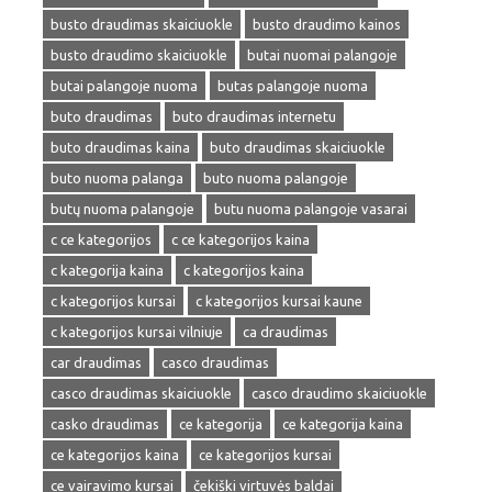
busto draudimas skaiciuokle
busto draudimo kainos
busto draudimo skaiciuokle
butai nuomai palangoje
butai palangoje nuoma
butas palangoje nuoma
buto draudimas
buto draudimas internetu
buto draudimas kaina
buto draudimas skaiciuokle
buto nuoma palanga
buto nuoma palangoje
butų nuoma palangoje
butu nuoma palangoje vasarai
c ce kategorijos
c ce kategorijos kaina
c kategorija kaina
c kategorijos kaina
c kategorijos kursai
c kategorijos kursai kaune
c kategorijos kursai vilniuje
ca draudimas
car draudimas
casco draudimas
casco draudimas skaiciuokle
casco draudimo skaiciuokle
casko draudimas
ce kategorija
ce kategorija kaina
ce kategorijos kaina
ce kategorijos kursai
ce vairavimo kursai
čekiški virtuvės baldai