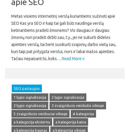
apie SEO
Metas visiems internetinį verslą kuriantiems sužinoti apie
SEO Kas yra SEO ir kaip tai gali būti naudinga verslą
ketinantiems pradėti žmonėms? Vis daugiau ir daugiau
žmonių nori pradėti dirbti sau, t.y., jei ne sukurti didelės
apimties verslą, tai bent susikurti svajonių darbo vietą sau,
kuri taip pat prilygsta verslui, nors ir labai mažos apimties.
Tačiau nepaisant to, koks…
Read More »
SEO paslaugos
1 lygio signalizacija
2 lygio signalizacija
3 lygio signalizacija
3 zvaigzduciu viesbutis vilniuje
5 zvaigzduciu viesbuciai vilniuje
A kategorija
a kategorija eksternu
a kategorija kaina
a kategorija kaunas
a kategorija vilniuje