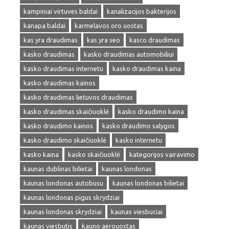
kampiniai virtuves baldai
kanalizacijos bakterijos
kanapa baldai
karmelavos oro uostas
kas yra draudimas
kas yra seo
kasco draudimas
kasko draudimas
kasko draudimas automobiliui
kasko draudimas internetu
kasko draudimas kaina
kasko draudimas kainos
kasko draudimas lietuvos draudimas
kasko draudimas skaičiuoklė
kasko draudimo kaina
kasko draudimo kainos
kasko draudimo salygos
kasko draudimo skaičiuoklė
kasko internetu
kasko kaina
kasko skaičiuoklė
kategorijos vairavimo
kaunas dublinas bilietai
kaunas londonas
kaunas londonas autobusu
kaunas londonas bilietai
kaunas londonas pigus skrydziai
kaunas londonas skrydziai
kaunas viesbuciai
kaunas viesbutis
kauno aerouostas