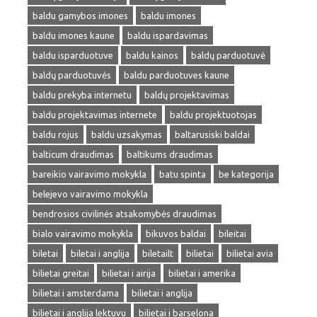
baldu gamybos imones
baldu imones
baldu imones kaune
baldu ispardavimas
baldu isparduotuve
baldu kainos
baldų parduotuvė
baldų parduotuvės
baldu parduotuves kaune
baldu prekyba internetu
baldų projektavimas
baldu projektavimas internete
baldu projektuotojas
baldu rojus
baldu uzsakymas
baltarusiski baldai
balticum draudimas
baltikums draudimas
bareikio vairavimo mokykla
batu spinta
be kategorija
belejevo vairavimo mokykla
bendrosios civilinės atsakomybės draudimas
bialo vairavimo mokykla
bikuvos baldai
bileitai
biletai
biletai i anglija
biletailt
bilietai
bilietai avia
bilietai greitai
bilietai i airija
bilietai i amerika
bilietai i amsterdama
bilietai i anglija
bilietai i anglija lektuvu
bilietai i barselona