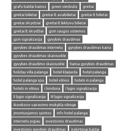
grafu baldai kainos
green viesbutis
greitai
greitai bilietai
greitai lt aviabilietai
greitai lt bilietai
greitai skrydziai
greitai.lt lektuvu bilietai
greitai.lt skrydžiai
gsm saugos sistemos
gsm signalizacija
gyvybės draudimas
gyvybes draudimas internetu
gyvybes draudimas kaina
gyvybes draudimas skaiciuokle
gyvybes draudimo skaiciuokle
hansa gyvybės draudimas
holiday villa palanga
hotel klaipeda
hotel palanga
hotel palanga spa
hotel vilnius
hotels in palanga
hotels in vilnius
i londona
I lygio signalizacija
II lygio signalizacija
III lygio signalizacija
ikonikovo vairavimo mokykla vilniuje
įmontuojamos spintos
info hotel palanga
internetu pigiau
investicinis draudimas
investicinis gyvybės draudimas
isskirtiniai baldai