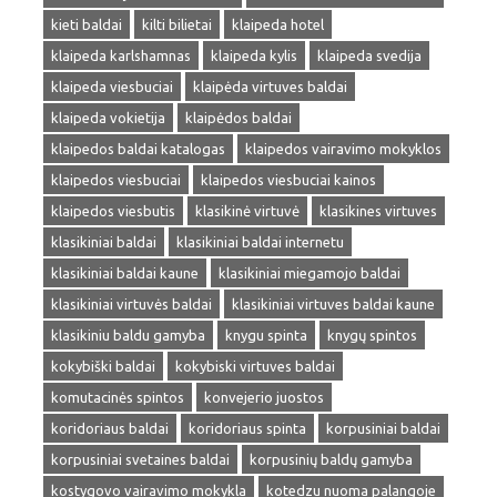
kieti baldai
kilti bilietai
klaipeda hotel
klaipeda karlshamnas
klaipeda kylis
klaipeda svedija
klaipeda viesbuciai
klaipėda virtuves baldai
klaipeda vokietija
klaipėdos baldai
klaipedos baldai katalogas
klaipedos vairavimo mokyklos
klaipedos viesbuciai
klaipedos viesbuciai kainos
klaipedos viesbutis
klasikinė virtuvė
klasikines virtuves
klasikiniai baldai
klasikiniai baldai internetu
klasikiniai baldai kaune
klasikiniai miegamojo baldai
klasikiniai virtuvės baldai
klasikiniai virtuves baldai kaune
klasikiniu baldu gamyba
knygu spinta
knygų spintos
kokybiški baldai
kokybiski virtuves baldai
komutacinės spintos
konvejerio juostos
koridoriaus baldai
koridoriaus spinta
korpusiniai baldai
korpusiniai svetaines baldai
korpusinių baldų gamyba
kostygovo vairavimo mokykla
kotedzu nuoma palangoje