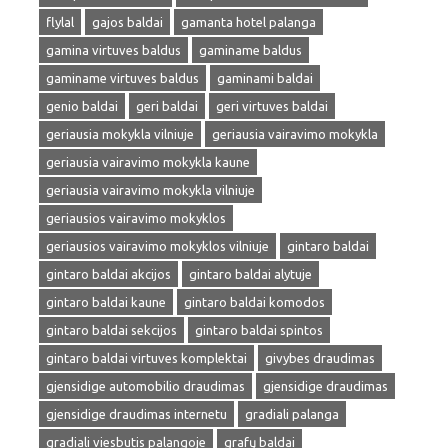
flylal
gajos baldai
gamanta hotel palanga
gamina virtuves baldus
gaminame baldus
gaminame virtuves baldus
gaminami baldai
genio baldai
geri baldai
geri virtuves baldai
geriausia mokykla vilniuje
geriausia vairavimo mokykla
geriausia vairavimo mokykla kaune
geriausia vairavimo mokykla vilniuje
geriausios vairavimo mokyklos
geriausios vairavimo mokyklos vilniuje
gintaro baldai
gintaro baldai akcijos
gintaro baldai alytuje
gintaro baldai kaune
gintaro baldai komodos
gintaro baldai sekcijos
gintaro baldai spintos
gintaro baldai virtuves komplektai
givybes draudimas
gjensidige automobilio draudimas
gjensidige draudimas
gjensidige draudimas internetu
gradiali palanga
gradiali viesbutis palangoje
grafų baldai