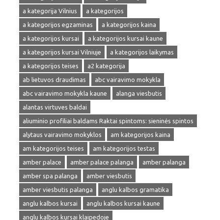
a kategorija Vilnius
a kategorijos
a kategorijos egzaminas
a kategorijos kaina
a kategorijos kursai
a kategorijos kursai kaune
a kategorijos kursai Vilniuje
a kategorijos laikymas
a kategorijos teises
a2 kategorija
ab lietuvos draudimas
abc vairavimo mokykla
abc vairavimo mokykla kaune
alanga viesbutis
alantas virtuves baldai
aliuminio profiliai baldams Raktai spintoms: sieninės spintos
alytaus vairavimo mokyklos
am kategorijos kaina
am kategorijos teises
am kategorijos testas
amber palace
amber palace palanga
amber palanga
amber spa palanga
amber viesbutis
amber viesbutis palanga
anglu kalbos gramatika
anglu kalbos kursai
anglu kalbos kursai kaune
anglu kalbos kursai klaipedoje