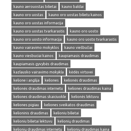
kauno aerouostas bilietai
kauno baldai
kauno oro uostas
kauno oro uostas bilietu kainos
kauno oro uostas informacija
kauno oro uostas tvarkarastis
kauno oro uosto
kauno oro uosto informacija
kauno oro uosto tvarkarastis
kauno vairavimo mokyklos
kauno viešbučiai
kauno viesbuciai kainos
kaupiamasis draudimas
kaupiamasis gyvybės draudimas
kazlausko vairavimo mokykla
kėdės virtuvei
kelione i anglija
keliones
kelionės draudimas
kelionės draudimas internetu
keliones draudimas kaina
keliones draudimas skaiciuokle
kelionės lėktuvu
keliones pigiau
keliones sveikatos draudimas
kelioninis draudimas
kelioniu bilietai
kelioniu bilietai lektuvu
kelionių draudimas
kelionių draudimas internetu
kelionių draudimas kaina