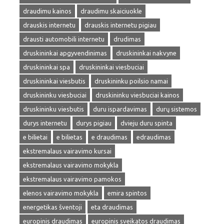
draudimu kainos
draudimu skaiciuokle
drauskis internetu
drauskis internetu pigiau
drausti automobili internetu
drudimas
druskininkai apgyvendinimas
druskininkai nakvyne
druskininkai spa
druskininkai viesbuciai
druskininkai viesbutis
druskininku poilsio namai
druskininku viesbuciai
druskininku viesbuciai kainos
druskininku viesbutis
duru ispardavimas
durų sistemos
durys internetu
durys pigiau
dvieju duru spinta
e bilietai
e bilietas
e draudimas
edraudimas
ekstremalaus vairavimo kursai
ekstremalaus vairavimo mokykla
ekstremalaus vairavimo pamokos
elenos vairavimo mokykla
emira spintos
energetikas šventoji
eta draudimas
europinis draudimas
europinis sveikatos draudimas