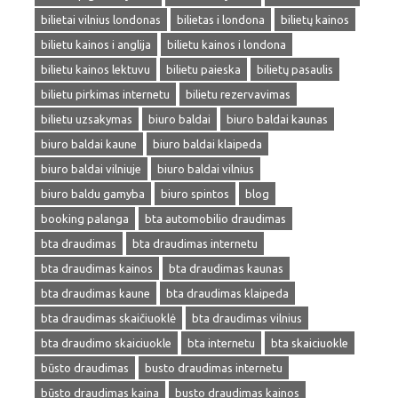
bilietai vilnius londonas
bilietas i londona
bilietų kainos
bilietu kainos i anglija
bilietu kainos i londona
bilietu kainos lektuvu
bilietu paieska
bilietų pasaulis
bilietu pirkimas internetu
bilietu rezervavimas
bilietu uzsakymas
biuro baldai
biuro baldai kaunas
biuro baldai kaune
biuro baldai klaipeda
biuro baldai vilniuje
biuro baldai vilnius
biuro baldu gamyba
biuro spintos
blog
booking palanga
bta automobilio draudimas
bta draudimas
bta draudimas internetu
bta draudimas kainos
bta draudimas kaunas
bta draudimas kaune
bta draudimas klaipeda
bta draudimas skaičiuoklė
bta draudimas vilnius
bta draudimo skaiciuokle
bta internetu
bta skaiciuokle
būsto draudimas
busto draudimas internetu
būsto draudimas kaina
busto draudimas kainos