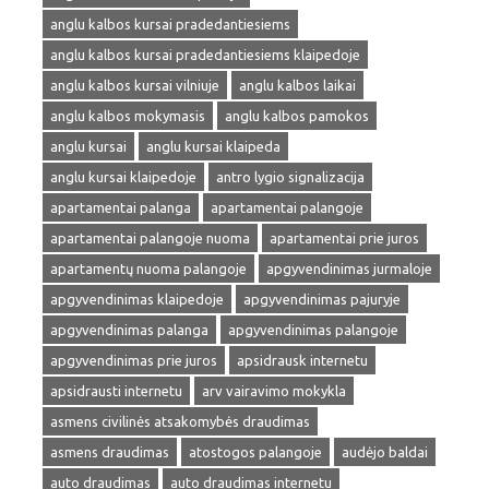
anglu kalbos kursai pradedantiesiems
anglu kalbos kursai pradedantiesiems klaipedoje
anglu kalbos kursai vilniuje
anglu kalbos laikai
anglu kalbos mokymasis
anglu kalbos pamokos
anglu kursai
anglu kursai klaipeda
anglu kursai klaipedoje
antro lygio signalizacija
apartamentai palanga
apartamentai palangoje
apartamentai palangoje nuoma
apartamentai prie juros
apartamentų nuoma palangoje
apgyvendinimas jurmaloje
apgyvendinimas klaipedoje
apgyvendinimas pajuryje
apgyvendinimas palanga
apgyvendinimas palangoje
apgyvendinimas prie juros
apsidrausk internetu
apsidrausti internetu
arv vairavimo mokykla
asmens civilinės atsakomybės draudimas
asmens draudimas
atostogos palangoje
audėjo baldai
auto draudimas
auto draudimas internetu