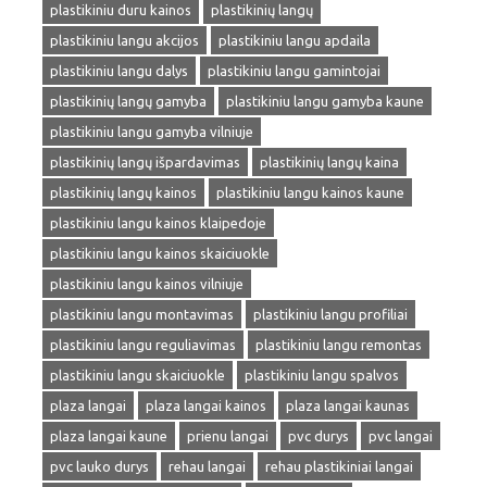
plastikiniu duru kainos
plastikinių langų
plastikiniu langu akcijos
plastikiniu langu apdaila
plastikiniu langu dalys
plastikiniu langu gamintojai
plastikinių langų gamyba
plastikiniu langu gamyba kaune
plastikiniu langu gamyba vilniuje
plastikinių langų išpardavimas
plastikinių langų kaina
plastikinių langų kainos
plastikiniu langu kainos kaune
plastikiniu langu kainos klaipedoje
plastikiniu langu kainos skaiciuokle
plastikiniu langu kainos vilniuje
plastikiniu langu montavimas
plastikiniu langu profiliai
plastikiniu langu reguliavimas
plastikiniu langu remontas
plastikiniu langu skaiciuokle
plastikiniu langu spalvos
plaza langai
plaza langai kainos
plaza langai kaunas
plaza langai kaune
prienu langai
pvc durys
pvc langai
pvc lauko durys
rehau langai
rehau plastikiniai langai