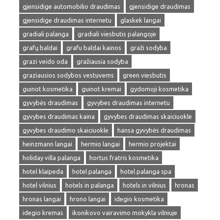
gjensidige automobilio draudimas
gjensidige draudimas
gjensidige draudimas internetu
glaskek langai
gradiali palanga
gradiali viesbutis palangoje
grafų baldai
grafu baldai kainos
graži sodyba
grazi veido oda
gražiausia sodyba
graziausios sodybos vestuvems
green viesbutis
guinot kosmetika
guinot kremai
gydomoji kosmetika
gyvybės draudimas
gyvybes draudimas internetu
gyvybes draudimas kaina
gyvybes draudimas skaiciuokle
gyvybes draudimo skaiciuokle
hansa gyvybės draudimas
heinzmann langai
hermio langai
hermio projektai
holiday villa palanga
hortus fratris kosmetika
hotel klaipeda
hotel palanga
hotel palanga spa
hotel vilnius
hotels in palanga
hotels in vilnius
hronas
hronas langai
hrono langai
idegio kosmetika
idegio kremas
ikonikovo vairavimo mokykla vilniuje