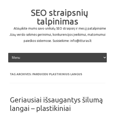
SEO straipsnių
talpinimas
Atsiųskite mums savo unikalų SEO straipsnį ir mes jį patalpinsime
Jūsų verslo sėkmės gerinimui, konkurencijos įveikimui, matomumui
paieškos sistemose. Susisiekime: info@itturas.lt
Skip to content
TAG ARCHIVES:
PARDUODU PLASTIKINIUS LANGUS
Geriausiai išsaugantys šilumą
langai – plastikiniai