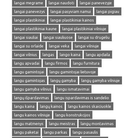
langai megrame
langai naudoti
langai panevezyje
langai panevezys
langai pasyviam namui
langai pigiau
langai plastikiniai
langai plastikiniai kainos
langai plastikiniai kaune
langai plastikiniai vilniuje
langai siauliai
langai siauliuose
langai su drugeliu
langai su orlaide
langai veka
langai vilniuje
langai vilnius
langas
lango kaina
langu apdaila
langu apvadai
langu firmos
langu furnitura
langu gamintojai
langu gamintojai lietuvoje
langu gamintojas
langų gamyba
langų gamyba vilniuje
langu gamyba vilnius
langu ismatavimai
langų išpardavimas
langu ispardavimas is sandelio
langu kaina
langų kainos
langu kainos skaiciuokle
langu kainos vilniuje
langu konstrukcijos
langu matmenys
langu meistras
langų montavimas
langu paketai
langu parkas
langu pasaulis