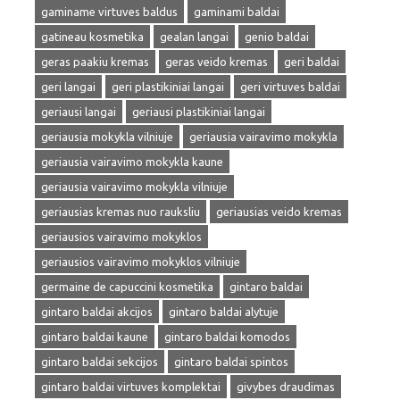
gaminame virtuves baldus
gaminami baldai
gatineau kosmetika
gealan langai
genio baldai
geras paakiu kremas
geras veido kremas
geri baldai
geri langai
geri plastikiniai langai
geri virtuves baldai
geriausi langai
geriausi plastikiniai langai
geriausia mokykla vilniuje
geriausia vairavimo mokykla
geriausia vairavimo mokykla kaune
geriausia vairavimo mokykla vilniuje
geriausias kremas nuo rauksliu
geriausias veido kremas
geriausios vairavimo mokyklos
geriausios vairavimo mokyklos vilniuje
germaine de capuccini kosmetika
gintaro baldai
gintaro baldai akcijos
gintaro baldai alytuje
gintaro baldai kaune
gintaro baldai komodos
gintaro baldai sekcijos
gintaro baldai spintos
gintaro baldai virtuves komplektai
givybes draudimas