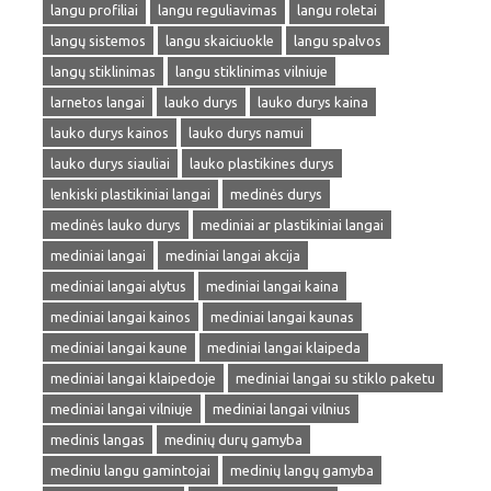
langu profiliai
langu reguliavimas
langu roletai
langų sistemos
langu skaiciuokle
langu spalvos
langų stiklinimas
langu stiklinimas vilniuje
larnetos langai
lauko durys
lauko durys kaina
lauko durys kainos
lauko durys namui
lauko durys siauliai
lauko plastikines durys
lenkiski plastikiniai langai
medinės durys
medinės lauko durys
mediniai ar plastikiniai langai
mediniai langai
mediniai langai akcija
mediniai langai alytus
mediniai langai kaina
mediniai langai kainos
mediniai langai kaunas
mediniai langai kaune
mediniai langai klaipeda
mediniai langai klaipedoje
mediniai langai su stiklo paketu
mediniai langai vilniuje
mediniai langai vilnius
medinis langas
medinių durų gamyba
mediniu langu gamintojai
medinių langų gamyba