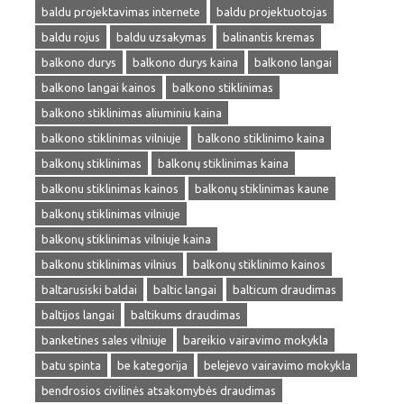
baldu projektavimas internete
baldu projektuotojas
baldu rojus
baldu uzsakymas
balinantis kremas
balkono durys
balkono durys kaina
balkono langai
balkono langai kainos
balkono stiklinimas
balkono stiklinimas aliuminiu kaina
balkono stiklinimas vilniuje
balkono stiklinimo kaina
balkonų stiklinimas
balkonų stiklinimas kaina
balkonu stiklinimas kainos
balkonų stiklinimas kaune
balkonų stiklinimas vilniuje
balkonų stiklinimas vilniuje kaina
balkonu stiklinimas vilnius
balkonų stiklinimo kainos
baltarusiski baldai
baltic langai
balticum draudimas
baltijos langai
baltikums draudimas
banketines sales vilniuje
bareikio vairavimo mokykla
batu spinta
be kategorija
belejevo vairavimo mokykla
bendrosios civilinės atsakomybės draudimas