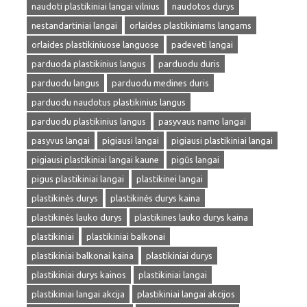
naudoti plastikiniai langai vilnius
naudotos durys
nestandartiniai langai
orlaides plastikiniams langams
orlaides plastikiniuose languose
padeveti langai
parduoda plastikinius langus
parduodu duris
parduodu langus
parduodu medines duris
parduodu naudotus plastikinius langus
parduodu plastikinius langus
pasyvaus namo langai
pasyvus langai
pigiausi langai
pigiausi plastikiniai langai
pigiausi plastikiniai langai kaune
pigūs langai
pigus plastikiniai langai
plastikinei langai
plastikinės durys
plastikinės durys kaina
plastikinės lauko durys
plastikines lauko durys kaina
plastikiniai
plastikiniai balkonai
plastikiniai balkonai kaina
plastikiniai durys
plastikiniai durys kainos
plastikiniai langai
plastikiniai langai akcija
plastikiniai langai akcijos