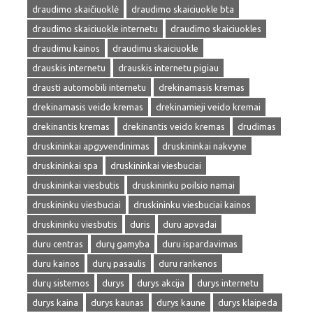
draudimo skaičiuoklė
draudimo skaiciuokle bta
draudimo skaiciuokle internetu
draudimo skaiciuokles
draudimu kainos
draudimu skaiciuokle
drauskis internetu
drauskis internetu pigiau
drausti automobili internetu
drekinamasis kremas
drekinamasis veido kremas
drekinamieji veido kremai
drekinantis kremas
drekinantis veido kremas
drudimas
druskininkai apgyvendinimas
druskininkai nakvyne
druskininkai spa
druskininkai viesbuciai
druskininkai viesbutis
druskininku poilsio namai
druskininku viesbuciai
druskininku viesbuciai kainos
druskininku viesbutis
duris
duru apvadai
duru centras
durų gamyba
duru ispardavimas
duru kainos
durų pasaulis
duru rankenos
durų sistemos
durys
durys akcija
durys internetu
durys kaina
durys kaunas
durys kaune
durys klaipeda