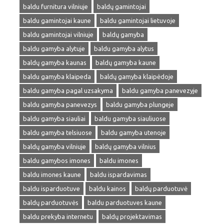
baldu furnitura vilniuje
baldų gamintojai
baldu gamintojai kaune
baldu gamintojai lietuvoje
baldu gamintojai vilniuje
baldų gamyba
baldu gamyba alytuje
baldu gamyba alytus
baldų gamyba kaunas
baldų gamyba kaune
baldu gamyba klaipeda
baldų gamyba klaipėdoje
baldu gamyba pagal uzsakyma
baldu gamyba panevezyje
baldu gamyba panevezys
baldu gamyba plungeje
baldu gamyba siauliai
baldu gamyba siauliuose
baldu gamyba telsiuose
baldu gamyba utenoje
baldų gamyba vilniuje
baldų gamyba vilnius
baldu gamybos imones
baldu imones
baldu imones kaune
baldu ispardavimas
baldu isparduotuve
baldu kainos
baldų parduotuvė
baldų parduotuvės
baldu parduotuves kaune
baldu prekyba internetu
baldų projektavimas