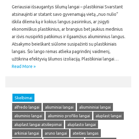
Geriausiai išsaugantys šilumą langai – plastikiniai Svarstant
atsinaujinti ar statant savo gyvenamąją vietą „nuo nulio“
iškila dilema ką ir kokius langus pasirinkus, ar įsigyti
ekonomiškus plastikinius, ar brangius bet jaukius medinius
ar išvis nusipirkti patikimus ir ilgaamžius aliumininius langus.
Atsakymo beieškant siūlome susipažinti su plastikiniais
langais. Šio lango rėmas atlieka pagrindinį vaidmenį,
užtikrina efektyvią šilumos izoliaciją. Plastikiniai langai…
Read More »
Skelbimai
alfredo langai
aliuminiai langai
aliumininiai langai
aliuminio langai
aliuminio profilio langai
aluplast langai
aluplast langai atsiliepimai
aluplasto langai
arkiniai langai
aruno langai
ateities langas