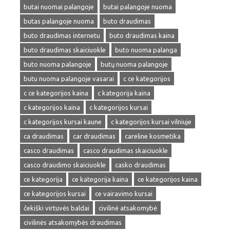
butai nuomai palangoje
butai palangoje nuoma
butas palangoje nuoma
buto draudimas
buto draudimas internetu
buto draudimas kaina
buto draudimas skaiciuokle
buto nuoma palanga
buto nuoma palangoje
butų nuoma palangoje
butu nuoma palangoje vasarai
c ce kategorijos
c ce kategorijos kaina
c kategorija kaina
c kategorijos kaina
c kategorijos kursai
c kategorijos kursai kaune
c kategorijos kursai vilniuje
ca draudimas
car draudimas
careline kosmetika
casco draudimas
casco draudimas skaiciuokle
casco draudimo skaiciuokle
casko draudimas
ce kategorija
ce kategorija kaina
ce kategorijos kaina
ce kategorijos kursai
ce vairavimo kursai
čekiški virtuvės baldai
civilinė atsakomybė
civilinės atsakomybės draudimas