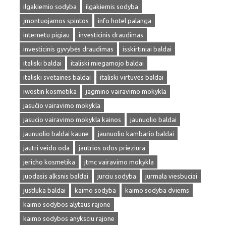
ilgakiemio sodyba
ilgakiemis sodyba
įmontuojamos spintos
info hotel palanga
internetu pigiau
investicinis draudimas
investicinis gyvybės draudimas
isskirtiniai baldai
italiski baldai
italiski miegamojo baldai
italiski svetaines baldai
italiski virtuves baldai
iwostin kosmetika
jagmino vairavimo mokykla
jasučio vairavimo mokykla
jasucio vairavimo mokykla kainos
jaunuolio baldai
jaunuolio baldai kaune
jaunuolio kambario baldai
jautri veido oda
jautrios odos prieziura
jericho kosmetika
jtmc vairavimo mokykla
juodasis alksnis baldai
jurciu sodyba
jurmala viesbuciai
justluka baldai
kaimo sodyba
kaimo sodyba dviems
kaimo sodybos alytaus rajone
kaimo sodybos anyksciu rajone