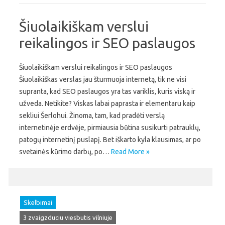
Šiuolaikiškam verslui
reikalingos ir SEO paslaugos
Šiuolaikiškam verslui reikalingos ir SEO paslaugos
Šiuolaikiškas verslas jau šturmuoja internetą, tik ne visi
supranta, kad SEO paslaugos yra tas variklis, kuris viską ir
užveda. Netikite? Viskas labai paprasta ir elementaru kaip
sekliui Šerlohui. Žinoma, tam, kad pradėti verslą
internetinėje erdvėje, pirmiausia būtina susikurti patrauklų,
patogų internetinį puslapį. Bet iškarto kyla klausimas, ar po
svetainės kūrimo darbų, po…
Read More »
Skelbimai
3 zvaigzduciu viesbutis vilniuje