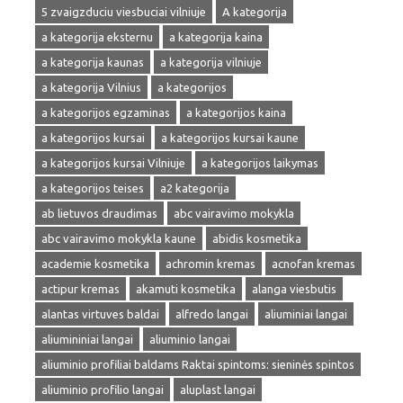
5 zvaigzduciu viesbuciai vilniuje
A kategorija
a kategorija eksternu
a kategorija kaina
a kategorija kaunas
a kategorija vilniuje
a kategorija Vilnius
a kategorijos
a kategorijos egzaminas
a kategorijos kaina
a kategorijos kursai
a kategorijos kursai kaune
a kategorijos kursai Vilniuje
a kategorijos laikymas
a kategorijos teises
a2 kategorija
ab lietuvos draudimas
abc vairavimo mokykla
abc vairavimo mokykla kaune
abidis kosmetika
academie kosmetika
achromin kremas
acnofan kremas
actipur kremas
akamuti kosmetika
alanga viesbutis
alantas virtuves baldai
alfredo langai
aliuminiai langai
aliumininiai langai
aliuminio langai
aliuminio profiliai baldams Raktai spintoms: sieninės spintos
aliuminio profilio langai
aluplast langai