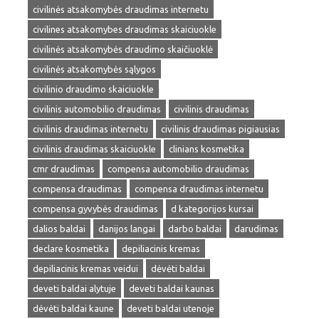
civilinės atsakomybės draudimas internetu
civilines atsakomybes draudimas skaiciuokle
civilinės atsakomybės draudimo skaičiuoklė
civilinės atsakomybės sąlygos
civilinio draudimo skaiciuokle
civilinis automobilio draudimas
civilinis draudimas
civilinis draudimas internetu
civilinis draudimas pigiausias
civilinis draudimas skaiciuokle
clinians kosmetika
cmr draudimas
compensa automobilio draudimas
compensa draudimas
compensa draudimas internetu
compensa gyvybės draudimas
d kategorijos kursai
dalios baldai
danijos langai
darbo baldai
darudimas
declare kosmetika
depiliacinis kremas
depiliacinis kremas veidui
dėvėti baldai
deveti baldai alytuje
deveti baldai kaunas
dėvėti baldai kaune
deveti baldai utenoje