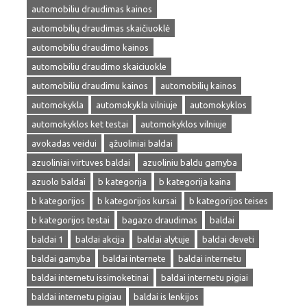
automobiliu draudimas kainos
automobilių draudimas skaičiuoklė
automobiliu draudimo kainos
automobiliu draudimo skaiciuokle
automobiliu draudimu kainos
automobilių kainos
automokykla
automokykla vilniuje
automokyklos
automokyklos ket testai
automokyklos vilniuje
avokadas veidui
ąžuoliniai baldai
azuoliniai virtuves baldai
azuoliniu baldu gamyba
azuolo baldai
b kategorija
b kategorija kaina
b kategorijos
b kategorijos kursai
b kategorijos teises
b kategorijos testai
bagazo draudimas
baldai
baldai 1
baldai akcija
baldai alytuje
baldai deveti
baldai gamyba
baldai internete
baldai internetu
baldai internetu issimoketinai
baldai internetu pigiai
baldai internetu pigiau
baldai is lenkijos