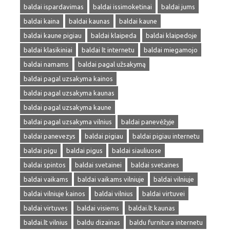
baldai ispardavimas
baldai issimoketinai
baldai jums
baldai kaina
baldai kaunas
baldai kaune
baldai kaune pigiau
baldai klaipeda
baldai klaipedoje
baldai klasikiniai
baldai lt internetu
baldai miegamojo
baldai namams
baldai pagal užsakymą
baldai pagal uzsakyma kainos
baldai pagal uzsakyma kaunas
baldai pagal uzsakyma kaune
baldai pagal uzsakyma vilnius
baldai panevėžyje
baldai panevezys
baldai pigiau
baldai pigiau internetu
baldai pigu
baldai pigus
baldai siauliuose
baldai spintos
baldai svetainei
baldai svetaines
baldai vaikams
baldai vaikams vilniuje
baldai vilniuje
baldai vilniuje kainos
baldai vilnius
baldai virtuvei
baldai virtuves
baldai visiems
baldai.lt kaunas
baldai.lt vilnius
baldu dizainas
baldu furnitura internetu