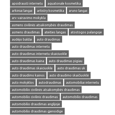
apsidrausti internetu
aquatonale kosmetika
arkiniai langai
artistry kosmetika
aruno langai
arv vairavimo mokykla
asmens civilinės atsakomybės draudimas
asmens draudimas
ateities langas
atostogos palangoje
audėjo baldai
auto draudimas
auto draudimas internetu
auto draudimas internetu skaiciuokle
auto draudimas kaina
auto draudimas pigiau
auto draudimas skaiciuokle
auto draudimas uk
auto draudimo kainos
auto draudimo skaičiuoklė
auto mokyklos
autodraudimas
automobiliai internetu
automobilio civilinės atsakomybės draudimas
automobilio civilinis draudimas
automobilio draudimas
automobilio draudimas anglijoje
automobilio draudimas gjensidige