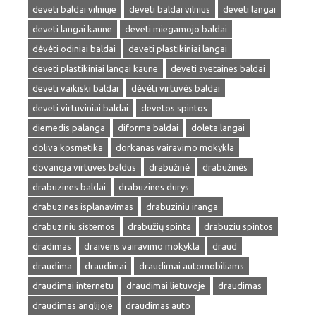
deveti baldai vilniuje
deveti baldai vilnius
deveti langai
deveti langai kaune
deveti miegamojo baldai
dėvėti odiniai baldai
deveti plastikiniai langai
deveti plastikiniai langai kaune
deveti svetaines baldai
deveti vaikiski baldai
dėvėti virtuvės baldai
deveti virtuviniai baldai
devetos spintos
diemedis palanga
diforma baldai
doleta langai
doliva kosmetika
dorkanas vairavimo mokykla
dovanoja virtuves baldus
drabužinė
drabužinės
drabuzines baldai
drabuzines durys
drabuzines isplanavimas
drabuziniu iranga
drabuziniu sistemos
drabužių spinta
drabuziu spintos
dradimas
draiveris vairavimo mokykla
draud
draudima
draudimai
draudimai automobiliams
draudimai internetu
draudimai lietuvoje
draudimas
draudimas anglijoje
draudimas auto