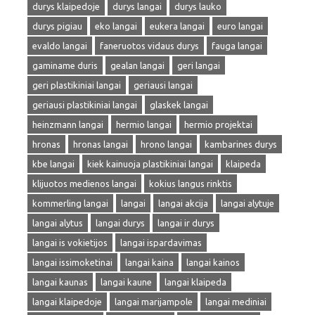
durys klaipedoje
durys langai
durys lauko
durys pigiau
eko langai
eukera langai
euro langai
evaldo langai
faneruotos vidaus durys
fauga langai
gaminame duris
gealan langai
geri langai
geri plastikiniai langai
geriausi langai
geriausi plastikiniai langai
glaskek langai
heinzmann langai
hermio langai
hermio projektai
hronas
hronas langai
hrono langai
kambarines durys
kbe langai
kiek kainuoja plastikiniai langai
klaipeda
klijuotos medienos langai
kokius langus rinktis
kommerling langai
langai
langai akcija
langai alytuje
langai alytus
langai durys
langai ir durys
langai is vokietijos
langai ispardavimas
langai issimoketinai
langai kaina
langai kainos
langai kaunas
langai kaune
langai klaipeda
langai klaipedoje
langai marijampole
langai mediniai