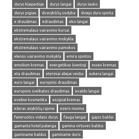
durys klaipedoje
durys langai
durys lauko
durys pigiau
dvarykščių sodyba
dvieju duru spinta
e draudimas
edraudimas
eko langai
ekstremalaus vairavimo kursai
ekstremalaus vairavimo mokykla
ekstremalaus vairavimo pamokos
elenos vairavimo mokykla
emira spintos
emolium kremas
energetikas šventoji
essex kremas
eta draudimas
eteriniai aliejai veidui
eukera langai
euro langai
europinis draudimas
europinis sveikatos draudimas
evaldo langai
eveline kosmetika
excipial kremas
ežeras anykščių rajone
ezero nuoma
faneruotos vidaus durys
fauga langai
gajos baldai
gamanta hotel palanga
gamina virtuves baldus
gaminame baldus
gaminame duris