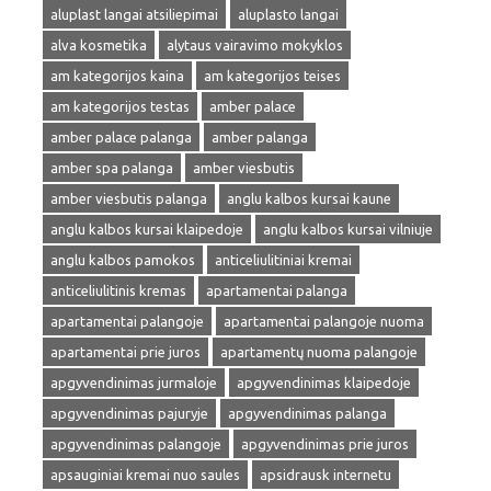
aluplast langai atsiliepimai
aluplasto langai
alva kosmetika
alytaus vairavimo mokyklos
am kategorijos kaina
am kategorijos teises
am kategorijos testas
amber palace
amber palace palanga
amber palanga
amber spa palanga
amber viesbutis
amber viesbutis palanga
anglu kalbos kursai kaune
anglu kalbos kursai klaipedoje
anglu kalbos kursai vilniuje
anglu kalbos pamokos
anticeliulitiniai kremai
anticeliulitinis kremas
apartamentai palanga
apartamentai palangoje
apartamentai palangoje nuoma
apartamentai prie juros
apartamentų nuoma palangoje
apgyvendinimas jurmaloje
apgyvendinimas klaipedoje
apgyvendinimas pajuryje
apgyvendinimas palanga
apgyvendinimas palangoje
apgyvendinimas prie juros
apsauginiai kremai nuo saules
apsidrausk internetu