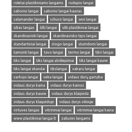
roletai plastikiniams langams
rudupio langai
sabonio langai
sabonio langai kaunas
salamander langai
schuco langai
seni langai
siltas langas
šilti langai
silti plastikiniai langai
skandinaviski langai
skandinavisko tipo langai
standartiniai langai
stogo langai
stumdomi langai
tamsinti langai
tavo langai
termo langai
tikri langai
tiks langai
tiks langai atsiliepimai
tiks langai kaune
tiks langai skundai
tikslangai
vakaru langai
varkojo langai
veka langai
vidaus durų gamyba
vidaus durys kaina
vidaus durys kainos
vidaus durys kaune
vidaus durys klaipeda
vidaus durys klaipėdoje
vidaus durys vilniuje
virtuves langas
vitrininiai langai
vitrininiai langai kaina
www plastikiniai langai lt
zaliuzes langams