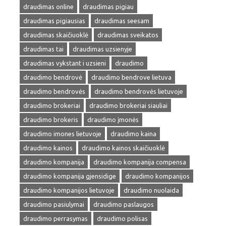
draudimas online
draudimas pigiau
draudimas pigiausias
draudimas seesam
draudimas skaičiuoklė
draudimas sveikatos
draudimas tai
draudimas uzsienyje
draudimas vykstant i uzsieni
draudimo
draudimo bendrovė
draudimo bendrove lietuva
draudimo bendrovės
draudimo bendrovės lietuvoje
draudimo brokeriai
draudimo brokeriai siauliai
draudimo brokeris
draudimo įmonės
draudimo imones lietuvoje
draudimo kaina
draudimo kainos
draudimo kainos skaičiuoklė
draudimo kompanija
draudimo kompanija compensa
draudimo kompanija gjensidige
draudimo kompanijos
draudimo kompanijos lietuvoje
draudimo nuolaida
draudimo pasiulymai
draudimo paslaugos
draudimo perrasymas
draudimo polisas