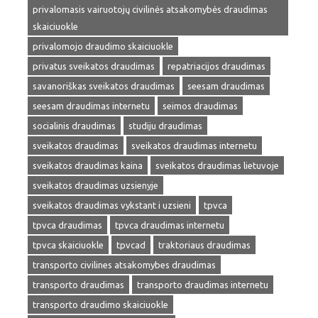
privalomasis vairuotojų civilinės atsakomybės draudimas
skaiciuokle
privalomojo draudimo skaiciuokle
privatus sveikatos draudimas
repatriacijos draudimas
savanoriškas sveikatos draudimas
seesam draudimas
seesam draudimas internetu
seimos draudimas
socialinis draudimas
studiju draudimas
sveikatos draudimas
sveikatos draudimas internetu
sveikatos draudimas kaina
sveikatos draudimas lietuvoje
sveikatos draudimas uzsienyje
sveikatos draudimas vykstant i uzsieni
tpvca
tpvca draudimas
tpvca draudimas internetu
tpvca skaiciuokle
tpvcad
traktoriaus draudimas
transporto civilines atsakomybes draudimas
transporto draudimas
transporto draudimas internetu
transporto draudimo skaiciuokle