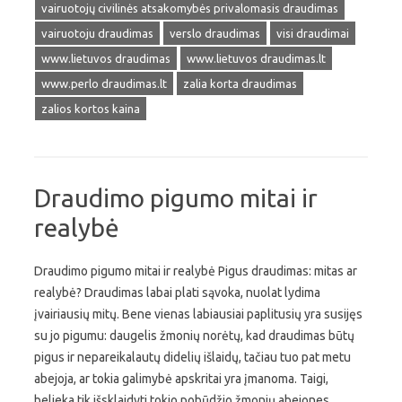
vairuotojų civilinės atsakomybės privalomasis draudimas
vairuotoju draudimas
verslo draudimas
visi draudimai
www.lietuvos draudimas
www.lietuvos draudimas.lt
www.perlo draudimas.lt
zalia korta draudimas
zalios kortos kaina
Draudimo pigumo mitai ir
realybė
Draudimo pigumo mitai ir realybė Pigus draudimas: mitas ar
realybė? Draudimas labai plati sąvoka, nuolat lydima
įvairiausių mitų. Bene vienas labiausiai paplitusių yra susijęs
su jo pigumu: daugelis žmonių norėtų, kad draudimas būtų
pigus ir nepareikalautų didelių išlaidų, tačiau tuo pat metu
abejoja, ar tokia galimybė apskritai yra įmanoma. Taigi,
belieka tik išsklaidyti tokio pobūdžio žmonių abejones,