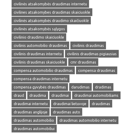
civilinės atsakomybės draudimas internetu
civilines atsakomybes draudimas skaiciuokle
civilinės atsakomybės draudimo skaičiuoklė
civilinės atsakomybės sąlygos
civilinio draudimo skaiciuokle
civilinis automobilio draudimas
civilinis draudimas
civilinis draudimas internetu
civilinis draudimas pigiausias
civilinis draudimas skaiciuokle
cmr draudimas
compensa automobilio draudimas
compensa draudimas
compensa draudimas internetu
compensa gyvybės draudimas
darudimas
dradimas
draud
draudima
draudimai
draudimai automobiliams
draudimai internetu
draudimai lietuvoje
draudimas
draudimas anglijoje
draudimas auto
draudimas automobilio
draudimas automobilio internetu
draudimas automobiliui