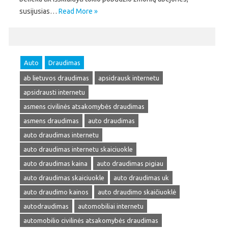
susijusias…
Read More »
Auto
Draudimas
ab lietuvos draudimas
apsidrausk internetu
apsidrausti internetu
asmens civilinės atsakomybės draudimas
asmens draudimas
auto draudimas
auto draudimas internetu
auto draudimas internetu skaiciuokle
auto draudimas kaina
auto draudimas pigiau
auto draudimas skaiciuokle
auto draudimas uk
auto draudimo kainos
auto draudimo skaičiuoklė
autodraudimas
automobiliai internetu
automobilio civilinės atsakomybės draudimas