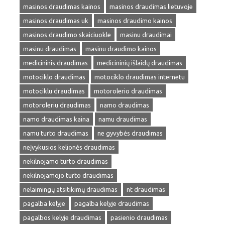
masinos draudimas kainos
masinos draudimas lietuvoje
masinos draudimas uk
masinos draudimo kainos
masinos draudimo skaiciuokle
masinu draudimai
masinu draudimas
masinu draudimo kainos
medicininis draudimas
medicininių išlaidų draudimas
motociklo draudimas
motociklo draudimas internetu
motociklu draudimas
motorolerio draudimas
motoroleriu draudimas
namo draudimas
namo draudimas kaina
namu draudimas
namu turto draudimas
ne gyvybės draudimas
neįvykusios kelionės draudimas
nekilnojamo turto draudimas
nekilnojamojo turto draudimas
nelaimingų atsitikimų draudimas
nt draudimas
pagalba kelyje
pagalba kelyje draudimas
pagalbos kelyje draudimas
pasienio draudimas