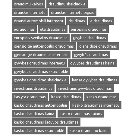
draudimu kainos
draudimu skaiciuokle
drauskis internetu
drauskis internetu pigiau
drausti automobili internetu
drudimas
e draudimas
edraudimas
eta draudimas
europinis draudimas
europinis sveikatos draudimas
givybes draudimas
gjensidige automobilio draudimas
gjensidige draudimas
gjensidige draudimas internetu
gyvybės draudimas
gyvybes draudimas internetu
gyvybes draudimas kaina
gyvybes draudimas skaiciuokle
gyvybes draudimo skaiciuokle
hansa gyvybės draudimas
investicinis draudimas
investicinis gyvybės draudimas
kas yra draudimas
kasco draudimas
kasko draudimas
kasko draudimas automobiliui
kasko draudimas internetu
kasko draudimas kaina
kasko draudimas kainos
kasko draudimas lietuvos draudimas
kasko draudimas skaičiuoklė
kasko draudimo kaina