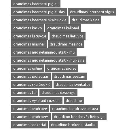
draudimas internetu pigiau
draudimas internetu pigiausias
draudimas internetu pigus
draudimas internetu skaiciuokle
draudimas kaina
draudimas kasko
draudimas kelionei
draudimas lietuvoje
draudimas lietuvos
draudimas masinai
draudimas masinos
draudimas nuo nelaimingų atsitikimų
draudimas nuo nelaimingų atsitikimų kaina
draudimas online
draudimas pigiau
draudimas pigiausias
draudimas seesam
draudimas skaičiuoklė
draudimas sveikatos
draudimas tai
draudimas uzsienyje
draudimas vykstant i uzsieni
draudimo
draudimo bendrovė
draudimo bendrove lietuva
draudimo bendrovės
draudimo bendrovės lietuvoje
draudimo brokeriai
draudimo brokeriai siauliai