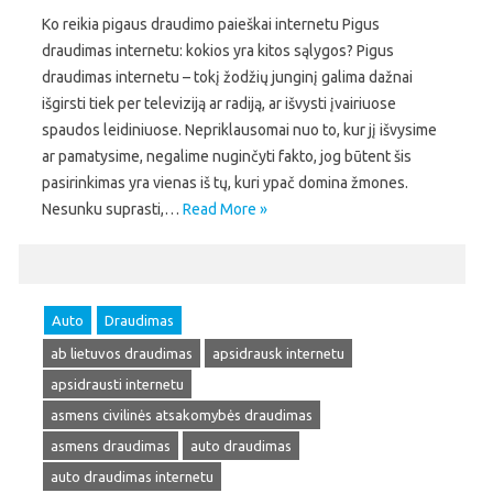
Ko reikia pigaus draudimo paieškai internetu Pigus
draudimas internetu: kokios yra kitos sąlygos? Pigus
draudimas internetu – tokį žodžių junginį galima dažnai
išgirsti tiek per televiziją ar radiją, ar išvysti įvairiuose
spaudos leidiniuose. Nepriklausomai nuo to, kur jį išvysime
ar pamatysime, negalime nuginčyti fakto, jog būtent šis
pasirinkimas yra vienas iš tų, kuri ypač domina žmones.
Nesunku suprasti,…
Read More »
Auto
Draudimas
ab lietuvos draudimas
apsidrausk internetu
apsidrausti internetu
asmens civilinės atsakomybės draudimas
asmens draudimas
auto draudimas
auto draudimas internetu