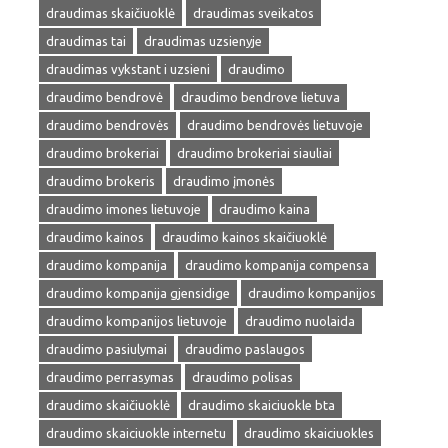
draudimas skaičiuoklė
draudimas sveikatos
draudimas tai
draudimas uzsienyje
draudimas vykstant i uzsieni
draudimo
draudimo bendrovė
draudimo bendrove lietuva
draudimo bendrovės
draudimo bendrovės lietuvoje
draudimo brokeriai
draudimo brokeriai siauliai
draudimo brokeris
draudimo įmonės
draudimo imones lietuvoje
draudimo kaina
draudimo kainos
draudimo kainos skaičiuoklė
draudimo kompanija
draudimo kompanija compensa
draudimo kompanija gjensidige
draudimo kompanijos
draudimo kompanijos lietuvoje
draudimo nuolaida
draudimo pasiulymai
draudimo paslaugos
draudimo perrasymas
draudimo polisas
draudimo skaičiuoklė
draudimo skaiciuokle bta
draudimo skaiciuokle internetu
draudimo skaiciuokles