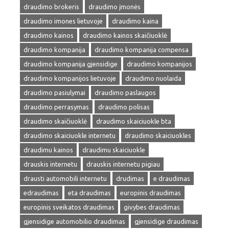
draudimo brokeris
draudimo įmonės
draudimo imones lietuvoje
draudimo kaina
draudimo kainos
draudimo kainos skaičiuoklė
draudimo kompanija
draudimo kompanija compensa
draudimo kompanija gjensidige
draudimo kompanijos
draudimo kompanijos lietuvoje
draudimo nuolaida
draudimo pasiulymai
draudimo paslaugos
draudimo perrasymas
draudimo polisas
draudimo skaičiuoklė
draudimo skaiciuokle bta
draudimo skaiciuokle internetu
draudimo skaiciuokles
draudimu kainos
draudimu skaiciuokle
drauskis internetu
drauskis internetu pigiau
drausti automobili internetu
drudimas
e draudimas
edraudimas
eta draudimas
europinis draudimas
europinis sveikatos draudimas
givybes draudimas
gjensidige automobilio draudimas
gjensidige draudimas