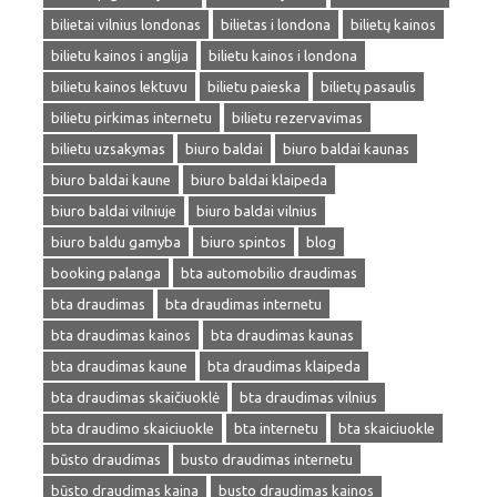
bilietai vilnius londonas
bilietas i londona
bilietų kainos
bilietu kainos i anglija
bilietu kainos i londona
bilietu kainos lektuvu
bilietu paieska
bilietų pasaulis
bilietu pirkimas internetu
bilietu rezervavimas
bilietu uzsakymas
biuro baldai
biuro baldai kaunas
biuro baldai kaune
biuro baldai klaipeda
biuro baldai vilniuje
biuro baldai vilnius
biuro baldu gamyba
biuro spintos
blog
booking palanga
bta automobilio draudimas
bta draudimas
bta draudimas internetu
bta draudimas kainos
bta draudimas kaunas
bta draudimas kaune
bta draudimas klaipeda
bta draudimas skaičiuoklė
bta draudimas vilnius
bta draudimo skaiciuokle
bta internetu
bta skaiciuokle
būsto draudimas
busto draudimas internetu
būsto draudimas kaina
busto draudimas kainos