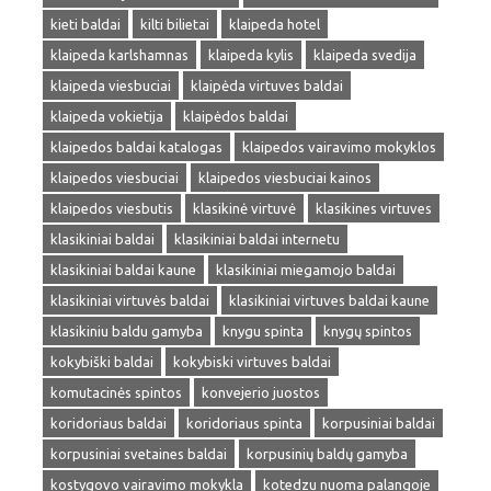
kieti baldai
kilti bilietai
klaipeda hotel
klaipeda karlshamnas
klaipeda kylis
klaipeda svedija
klaipeda viesbuciai
klaipėda virtuves baldai
klaipeda vokietija
klaipėdos baldai
klaipedos baldai katalogas
klaipedos vairavimo mokyklos
klaipedos viesbuciai
klaipedos viesbuciai kainos
klaipedos viesbutis
klasikinė virtuvė
klasikines virtuves
klasikiniai baldai
klasikiniai baldai internetu
klasikiniai baldai kaune
klasikiniai miegamojo baldai
klasikiniai virtuvės baldai
klasikiniai virtuves baldai kaune
klasikiniu baldu gamyba
knygu spinta
knygų spintos
kokybiški baldai
kokybiski virtuves baldai
komutacinės spintos
konvejerio juostos
koridoriaus baldai
koridoriaus spinta
korpusiniai baldai
korpusiniai svetaines baldai
korpusinių baldų gamyba
kostygovo vairavimo mokykla
kotedzu nuoma palangoje