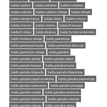
baldai spintos
baldai svetainei
baldai svetaines
baldai vaikams
baldai vaikams vilniuje
baldai vilniuje
baldai vilniuje kainos
baldai vilnius
baldai virtuvei
baldai virtuves
baldai visiems
baldai.lt kaunas
baldai.lt vilnius
baldu dizainas
baldu furnitura internetu
baldu furnitura vilniuje
baldų gamintojai
baldu gamintojai kaune
baldu gamintojai lietuvoje
baldu gamintojai vilniuje
baldų gamyba
baldu gamyba alytuje
baldu gamyba alytus
baldų gamyba kaunas
baldų gamyba kaune
baldu gamyba klaipeda
baldų gamyba klaipėdoje
baldu gamyba pagal uzsakyma
baldu gamyba panevezyje
baldu gamyba panevezys
baldu gamyba plungeje
baldu gamyba siauliai
baldu gamyba siauliuose
baldu gamyba telsiuose
baldu gamyba utenoje
baldų gamyba vilniuje
baldų gamyba vilnius