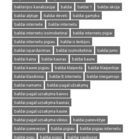
bakterijos kanalizacijai
baldai
baldai 1
baldai akcija
baldai alytuje
baldai deveti
baldai gamyba
baldai internete
baldai internetu
baldai internetu issimoketinai
baldai internetu pigiai
baldai internetu pigiau
baldai is lenkijos
baldai ispardavimas
baldai issimoketinai
baldai jums
baldai kaina
baldai kaunas
baldai kaune
baldai kaune pigiau
baldai klaipeda
baldai klaipedoje
baldai klasikiniai
baldai lt internetu
baldai miegamojo
baldai namams
baldai pagal užsakymą
baldai pagal uzsakyma kainos
baldai pagal uzsakyma kaunas
baldai pagal uzsakyma kaune
baldai pagal uzsakyma vilnius
baldai panevėžyje
baldai panevezys
baldai pigiau
baldai pigiau internetu
baldai pigu
baldai pigus
baldai siauliuose