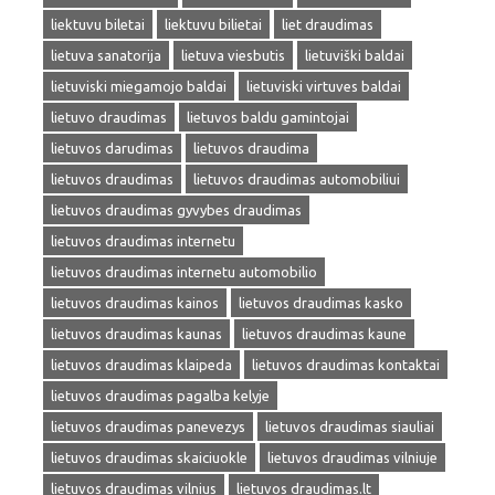
liektuvu biletai
liektuvu bilietai
liet draudimas
lietuva sanatorija
lietuva viesbutis
lietuviški baldai
lietuviski miegamojo baldai
lietuviski virtuves baldai
lietuvo draudimas
lietuvos baldu gamintojai
lietuvos darudimas
lietuvos draudima
lietuvos draudimas
lietuvos draudimas automobiliui
lietuvos draudimas gyvybes draudimas
lietuvos draudimas internetu
lietuvos draudimas internetu automobilio
lietuvos draudimas kainos
lietuvos draudimas kasko
lietuvos draudimas kaunas
lietuvos draudimas kaune
lietuvos draudimas klaipeda
lietuvos draudimas kontaktai
lietuvos draudimas pagalba kelyje
lietuvos draudimas panevezys
lietuvos draudimas siauliai
lietuvos draudimas skaiciuokle
lietuvos draudimas vilniuje
lietuvos draudimas vilnius
lietuvos draudimas.lt