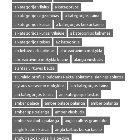
a kategorija Vilnius
a kategorijos
a kategorijos egzaminas
a kategorijos kaina
a kategorijos kursai
a kategorijos kursai kaune
a kategorijos kursai Vilniuje
a kategorijos laikymas
a kategorijos teises
a2 kategorija
ab lietuvos draudimas
abc vairavimo mokykla
abc vairavimo mokykla kaune
alanga viesbutis
alantas virtuves baldai
aliuminio profiliai baldams Raktai spintoms: sieninės spintos
alytaus vairavimo mokyklos
am kategorijos kaina
am kategorijos teises
am kategorijos testas
amber palace
amber palace palanga
amber palanga
amber spa palanga
amber viesbutis
amber viesbutis palanga
anglu kalbos gramatika
anglu kalbos kursai
anglu kalbos kursai kaune
anglu kalbos kursai klaipedoje