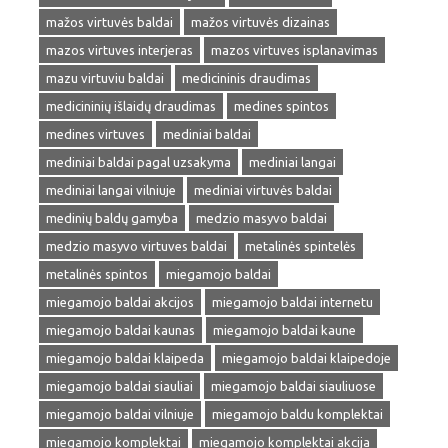
mažos virtuvės baldai
mažos virtuvės dizainas
mazos virtuves interjeras
mazos virtuves isplanavimas
mazu virtuviu baldai
medicininis draudimas
medicininių išlaidų draudimas
medines spintos
medines virtuves
mediniai baldai
mediniai baldai pagal uzsakyma
mediniai langai
mediniai langai vilniuje
mediniai virtuvės baldai
medinių baldų gamyba
medzio masyvo baldai
medzio masyvo virtuves baldai
metalinės spintelės
metalinės spintos
miegamojo baldai
miegamojo baldai akcijos
miegamojo baldai internetu
miegamojo baldai kaunas
miegamojo baldai kaune
miegamojo baldai klaipeda
miegamojo baldai klaipedoje
miegamojo baldai siauliai
miegamojo baldai siauliuose
miegamojo baldai vilniuje
miegamojo baldu komplektai
miegamojo komplektai
miegamojo komplektai akcija