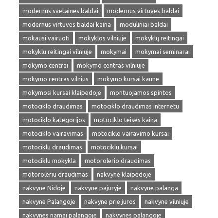
modernus svetaines baldai
modernus virtuves baldai
modernus virtuves baldai kaina
moduliniai baldai
mokausi vairuoti
mokyklos vilniuje
mokyklų reitingai
mokyklu reitingai vilniuje
mokymai
mokymai seminarai
mokymo centrai
mokymo centras vilniuje
mokymo centras vilnius
mokymo kursai kaune
mokymosi kursai klaipedoje
montuojamos spintos
motociklo draudimas
motociklo draudimas internetu
motociklo kategorijos
motociklo teises kaina
motociklo vairavimas
motociklo vairavimo kursai
motociklu draudimas
motociklu kursai
motociklu mokykla
motorolerio draudimas
motoroleriu draudimas
nakvyne klaipedoje
nakvyne Nidoje
nakvyne pajuryje
nakvyne palanga
nakvyne Palangoje
nakvyne prie juros
nakvyne vilniuje
nakvynes namai palangoje
nakvynes palangoje