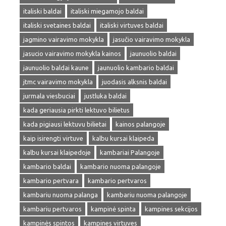
italiski baldai
italiski miegamojo baldai
italiski svetaines baldai
italiski virtuves baldai
jagmino vairavimo mokykla
jasučio vairavimo mokykla
jasucio vairavimo mokykla kainos
jaunuolio baldai
jaunuolio baldai kaune
jaunuolio kambario baldai
jtmc vairavimo mokykla
juodasis alksnis baldai
jurmala viesbuciai
justluka baldai
kada geriausia pirkti lektuvo bilietus
kada pigiausi lektuvu bilietai
kainos palangoje
kaip isirengti virtuve
kalbu kursai klaipeda
kalbu kursai klaipedoje
kambariai Palangoje
kambario baldai
kambario nuoma palangoje
kambario pertvara
kambario pertvaros
kambariu nuoma palanga
kambariu nuoma palangoje
kambariu pertvaros
kampinė spinta
kampines sekcijos
kampinės spintos
kampines virtuves