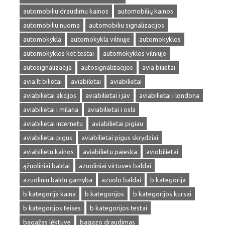
automobiliu draudimu kainos
automobilių kainos
automobiliu nuoma
automobiliu signalizacijos
automokykla
automokykla vilniuje
automokyklos
automokyklos ket testai
automokyklos vilniuje
autosignalizacija
autosignalizacijos
avia bilietai
avia.lt bilietai
aviabiletai
aviabilietai
aviabilietai akcijos
aviabilietai i jav
aviabilietai i londona
aviabilietai i milana
aviabilietai i osla
aviabilietai internetu
aviabilietai pigiau
aviabilietai pigus
aviabilietai pigus skrydziai
aviabilietu kainos
aviabilietu paieska
aviobilietai
ąžuoliniai baldai
azuoliniai virtuves baldai
azuoliniu baldu gamyba
azuolo baldai
b kategorija
b kategorija kaina
b kategorijos
b kategorijos kursai
b kategorijos teises
b kategorijos testai
bagažas lėktuve
bagazo draudimas