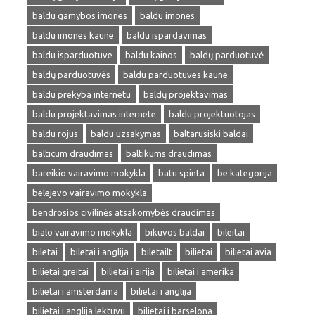
baldu gamybos imones
baldu imones
baldu imones kaune
baldu ispardavimas
baldu isparduotuve
baldu kainos
baldų parduotuvė
baldų parduotuvės
baldu parduotuves kaune
baldu prekyba internetu
baldų projektavimas
baldu projektavimas internete
baldu projektuotojas
baldu rojus
baldu uzsakymas
baltarusiski baldai
balticum draudimas
baltikums draudimas
bareikio vairavimo mokykla
batu spinta
be kategorija
belejevo vairavimo mokykla
bendrosios civilinės atsakomybės draudimas
bialo vairavimo mokykla
bikuvos baldai
bileitai
biletai
biletai i anglija
biletailt
bilietai
bilietai avia
bilietai greitai
bilietai i airija
bilietai i amerika
bilietai i amsterdama
bilietai i anglija
bilietai i anglija lektuvu
bilietai i barselona