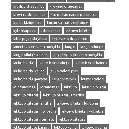
kredito draudimas
krovinio draudimas
kroviniu draudimas
ktu poilsio namai palangoje
kursai klaipedoje
kursiu kaimas sventojoje
kylis klaipeda
l draudimas
l4ktuvo bilietai
labai pigus skrydziai
laidavimo draudimas
laimutes vairavimo mokykla
langai
langai vilniuje
langai vilniuje kainos
laukininku vairavimo mokykla
lauko baldai
lauko baldai akcija
lauko baldai kainos
lauko baldai kaune
lauko baldai pinti
lauko baldu gamyba
lauko virtuves
laumes baldai
ld draudimas
ldraudimas
lektuvo
lektuvo biletai
lektuvo bilietai
lektuvo bilietai i amerika
lektuvo bilietai i anglija
lektuvo bilietai i londona
lektuvo bilietai i norvegija
lektuvo bilietai i vokietija
lėktuvo bilietai internetu
lektuvo bilietas
lėktuvo bilietu kainos
lektuvo kaina
lektuvo nuoma