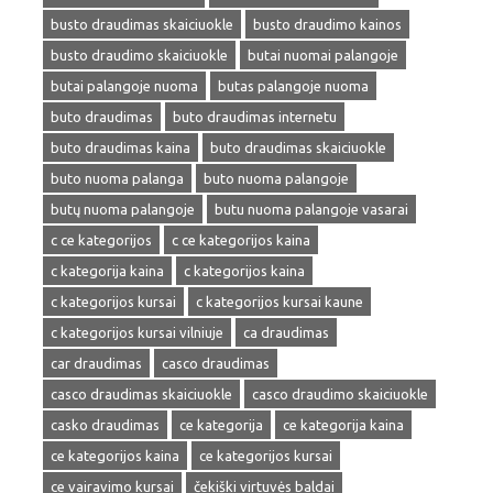
busto draudimas skaiciuokle
busto draudimo kainos
busto draudimo skaiciuokle
butai nuomai palangoje
butai palangoje nuoma
butas palangoje nuoma
buto draudimas
buto draudimas internetu
buto draudimas kaina
buto draudimas skaiciuokle
buto nuoma palanga
buto nuoma palangoje
butų nuoma palangoje
butu nuoma palangoje vasarai
c ce kategorijos
c ce kategorijos kaina
c kategorija kaina
c kategorijos kaina
c kategorijos kursai
c kategorijos kursai kaune
c kategorijos kursai vilniuje
ca draudimas
car draudimas
casco draudimas
casco draudimas skaiciuokle
casco draudimo skaiciuokle
casko draudimas
ce kategorija
ce kategorija kaina
ce kategorijos kaina
ce kategorijos kursai
ce vairavimo kursai
čekiški virtuvės baldai