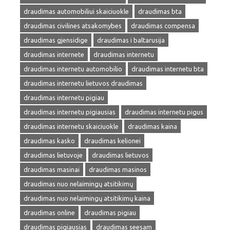
draudimas automobiliui skaiciuokle
draudimas bta
draudimas civilines atsakomybes
draudimas compensa
draudimas gjensidige
draudimas i baltarusija
draudimas internete
draudimas internetu
draudimas internetu automobilio
draudimas internetu bta
draudimas internetu lietuvos draudimas
draudimas internetu pigiau
draudimas internetu pigiausias
draudimas internetu pigus
draudimas internetu skaiciuokle
draudimas kaina
draudimas kasko
draudimas kelionei
draudimas lietuvoje
draudimas lietuvos
draudimas masinai
draudimas masinos
draudimas nuo nelaimingų atsitikimų
draudimas nuo nelaimingų atsitikimų kaina
draudimas online
draudimas pigiau
draudimas pigiausias
draudimas seesam