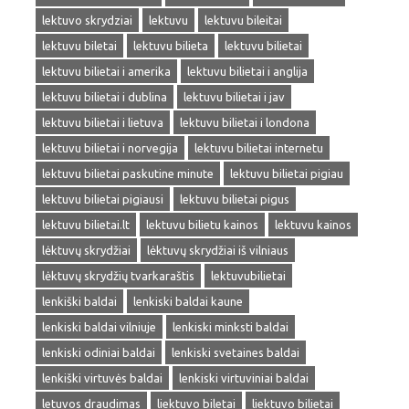
lektuvo skrydziai
lektuvu
lektuvu bileitai
lektuvu biletai
lektuvu bilieta
lektuvu bilietai
lektuvu bilietai i amerika
lektuvu bilietai i anglija
lektuvu bilietai i dublina
lektuvu bilietai i jav
lektuvu bilietai i lietuva
lektuvu bilietai i londona
lektuvu bilietai i norvegija
lektuvu bilietai internetu
lektuvu bilietai paskutine minute
lektuvu bilietai pigiau
lektuvu bilietai pigiausi
lektuvu bilietai pigus
lektuvu bilietai.lt
lektuvu bilietu kainos
lektuvu kainos
lėktuvų skrydžiai
lėktuvų skrydžiai iš vilniaus
lėktuvų skrydžių tvarkaraštis
lektuvubilietai
lenkiški baldai
lenkiski baldai kaune
lenkiski baldai vilniuje
lenkiski minksti baldai
lenkiski odiniai baldai
lenkiski svetaines baldai
lenkiški virtuvės baldai
lenkiski virtuviniai baldai
letuvos draudimas
liektuvo biletai
liektuvo bilietai