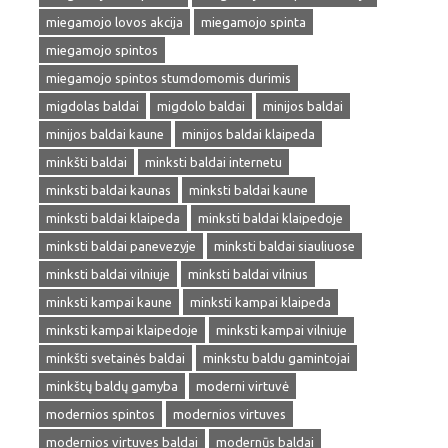
miegamojo lovos akcija
miegamojo spinta
miegamojo spintos
miegamojo spintos stumdomomis durimis
migdolas baldai
migdolo baldai
minijos baldai
minijos baldai kaune
minijos baldai klaipeda
minkšti baldai
minksti baldai internetu
minksti baldai kaunas
minksti baldai kaune
minksti baldai klaipeda
minksti baldai klaipedoje
minksti baldai panevezyje
minksti baldai siauliuose
minksti baldai vilniuje
minksti baldai vilnius
minksti kampai kaune
minksti kampai klaipeda
minksti kampai klaipedoje
minksti kampai vilniuje
minkšti svetainės baldai
minkstu baldu gamintojai
minkštų baldų gamyba
moderni virtuvė
modernios spintos
modernios virtuves
modernios virtuves baldai
modernūs baldai