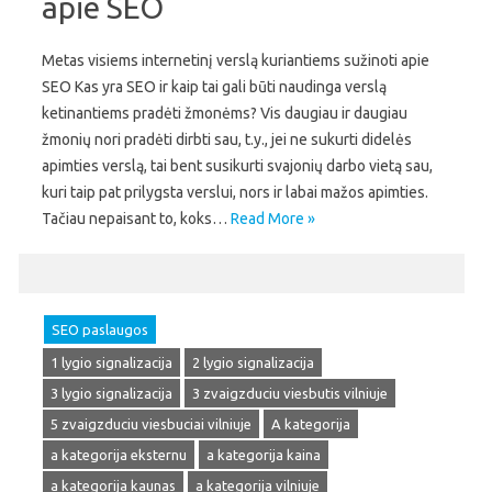
apie SEO
Metas visiems internetinį verslą kuriantiems sužinoti apie
SEO Kas yra SEO ir kaip tai gali būti naudinga verslą
ketinantiems pradėti žmonėms? Vis daugiau ir daugiau
žmonių nori pradėti dirbti sau, t.y., jei ne sukurti didelės
apimties verslą, tai bent susikurti svajonių darbo vietą sau,
kuri taip pat prilygsta verslui, nors ir labai mažos apimties.
Tačiau nepaisant to, koks…
Read More »
SEO paslaugos
1 lygio signalizacija
2 lygio signalizacija
3 lygio signalizacija
3 zvaigzduciu viesbutis vilniuje
5 zvaigzduciu viesbuciai vilniuje
A kategorija
a kategorija eksternu
a kategorija kaina
a kategorija kaunas
a kategorija vilniuje