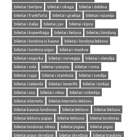
bilietai i berlyna
bilietai i cikaga
bilietai i dublina
bilietai i frankfurta
bilietai i graikija
bilietai i ispanija
bilietai i italija
bilietai į jav
bilietai i kipra
bilietai i kopenhaga
bilietai i lietuva
bilietai į londoną
bilietai i londona is kauno
bilietai i londona lektuvu
bilietai i londona pigus
bilietai i maskva
bilietai i niujorka
bilietai i norvegija
bilietai i olandija
bilietai i osla
bilietai i paryziu
bilietai i roma
bilietai i ryga
bilietai i stambula
bilietai i svedija
bilietai i tailanda
bilietai i tenerife
bilietai i turkija
bilietai i usa
bilietai i vilniu
bilietai i vokietija
bilietai internetu
bilietai internetu lektuvu
bilietai kaunas londonas
bilietai lektuvo
bilietai lėktuvu
bilietai lektuvu pigiau
bilietai lektuvui
bilietai londonas
bilietai londonas vilnius
bilietai pigiau
bilietai pigus
bilietai pigus skrydziai
bilietai skrydziai
bilietai traukiniu