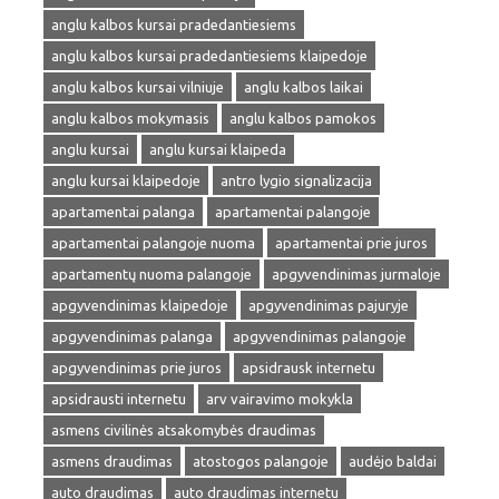
anglu kalbos kursai pradedantiesiems
anglu kalbos kursai pradedantiesiems klaipedoje
anglu kalbos kursai vilniuje
anglu kalbos laikai
anglu kalbos mokymasis
anglu kalbos pamokos
anglu kursai
anglu kursai klaipeda
anglu kursai klaipedoje
antro lygio signalizacija
apartamentai palanga
apartamentai palangoje
apartamentai palangoje nuoma
apartamentai prie juros
apartamentų nuoma palangoje
apgyvendinimas jurmaloje
apgyvendinimas klaipedoje
apgyvendinimas pajuryje
apgyvendinimas palanga
apgyvendinimas palangoje
apgyvendinimas prie juros
apsidrausk internetu
apsidrausti internetu
arv vairavimo mokykla
asmens civilinės atsakomybės draudimas
asmens draudimas
atostogos palangoje
audėjo baldai
auto draudimas
auto draudimas internetu