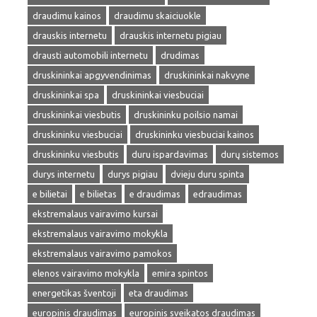
draudimu kainos
draudimu skaiciuokle
drauskis internetu
drauskis internetu pigiau
drausti automobili internetu
drudimas
druskininkai apgyvendinimas
druskininkai nakvyne
druskininkai spa
druskininkai viesbuciai
druskininkai viesbutis
druskininku poilsio namai
druskininku viesbuciai
druskininku viesbuciai kainos
druskininku viesbutis
duru ispardavimas
durų sistemos
durys internetu
durys pigiau
dvieju duru spinta
e bilietai
e bilietas
e draudimas
edraudimas
ekstremalaus vairavimo kursai
ekstremalaus vairavimo mokykla
ekstremalaus vairavimo pamokos
elenos vairavimo mokykla
emira spintos
energetikas šventoji
eta draudimas
europinis draudimas
europinis sveikatos draudimas