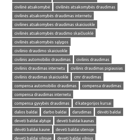
civilinė atsakomybė
civilinės atsakomybės draudimas
civilinės atsakomybės draudimas internetu
civilines atsakomybes draudimas skaiciuokle
civilinės atsakomybės draudimo skaičiuoklė
civilinės atsakomybės sąlygos
civilinio draudimo skaiciuokle
civilinis automobilio draudimas
civilinis draudimas
civilinis draudimas internetu
civilinis draudimas pigiausias
civilinis draudimas skaiciuokle
cmr draudimas
compensa automobilio draudimas
compensa draudimas
compensa draudimas internetu
compensa gyvybės draudimas
d kategorijos kursai
dalios baldai
darbo baldai
darudimas
dėvėti baldai
deveti baldai alytuje
deveti baldai kaunas
dėvėti baldai kaune
deveti baldai utenoje
deveti baldai vilniuje
deveti baldai vilnius