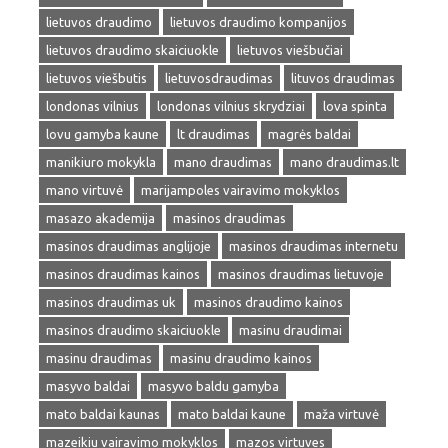
lietuvos draudimo
lietuvos draudimo kompanijos
lietuvos draudimo skaiciuokle
lietuvos viešbučiai
lietuvos viešbutis
lietuvosdraudimas
lituvos draudimas
londonas vilnius
londonas vilnius skrydziai
lova spinta
lovu gamyba kaune
lt draudimas
magrės baldai
manikiuro mokykla
mano draudimas
mano draudimas.lt
mano virtuvė
marijampoles vairavimo mokyklos
masazo akademija
masinos draudimas
masinos draudimas anglijoje
masinos draudimas internetu
masinos draudimas kainos
masinos draudimas lietuvoje
masinos draudimas uk
masinos draudimo kainos
masinos draudimo skaiciuokle
masinu draudimai
masinu draudimas
masinu draudimo kainos
masyvo baldai
masyvo baldu gamyba
mato baldai kaunas
mato baldai kaune
maža virtuvė
mazeikiu vairavimo mokyklos
mazos virtuves