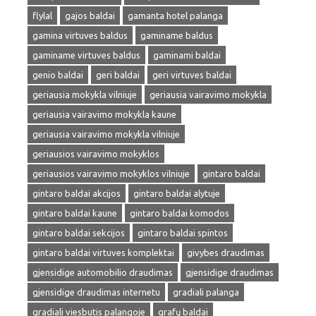
flylal
gajos baldai
gamanta hotel palanga
gamina virtuves baldus
gaminame baldus
gaminame virtuves baldus
gaminami baldai
genio baldai
geri baldai
geri virtuves baldai
geriausia mokykla vilniuje
geriausia vairavimo mokykla
geriausia vairavimo mokykla kaune
geriausia vairavimo mokykla vilniuje
geriausios vairavimo mokyklos
geriausios vairavimo mokyklos vilniuje
gintaro baldai
gintaro baldai akcijos
gintaro baldai alytuje
gintaro baldai kaune
gintaro baldai komodos
gintaro baldai sekcijos
gintaro baldai spintos
gintaro baldai virtuves komplektai
givybes draudimas
gjensidige automobilio draudimas
gjensidige draudimas
gjensidige draudimas internetu
gradiali palanga
gradiali viesbutis palangoje
grafų baldai