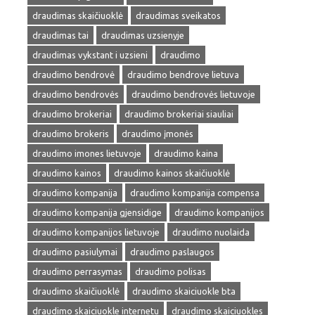
draudimas skaičiuoklė
draudimas sveikatos
draudimas tai
draudimas uzsienyje
draudimas vykstant i uzsieni
draudimo
draudimo bendrovė
draudimo bendrove lietuva
draudimo bendrovės
draudimo bendrovės lietuvoje
draudimo brokeriai
draudimo brokeriai siauliai
draudimo brokeris
draudimo įmonės
draudimo imones lietuvoje
draudimo kaina
draudimo kainos
draudimo kainos skaičiuoklė
draudimo kompanija
draudimo kompanija compensa
draudimo kompanija gjensidige
draudimo kompanijos
draudimo kompanijos lietuvoje
draudimo nuolaida
draudimo pasiulymai
draudimo paslaugos
draudimo perrasymas
draudimo polisas
draudimo skaičiuoklė
draudimo skaiciuokle bta
draudimo skaiciuokle internetu
draudimo skaiciuokles