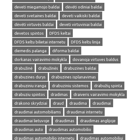
deveti miegamojo baldai
dėvėti odiniai baldai
deveti svetaines baldai
deveti vaikiski baldai
dėvėti virtuvės baldai
deveti virtuviniai baldai
devetos spintos
DFDS keltai
DFDS keltu bilietai internetu
DFDS keltu linija
diemedis palanga
diforma baldai
dorkanas vairavimo mokykla
dovanoja virtuves baldus
drabužinė
drabužinės
drabuzines baldai
drabuzines durys
drabuzines isplanavimas
drabuziniu iranga
drabuziniu sistemos
drabužių spinta
drabuziu spintos
dradimas
draiveris vairavimo mokykla
drakono skrydziai
draud
draudima
draudimai
draudimai automobiliams
draudimai internetu
draudimai lietuvoje
draudimas
draudimas anglijoje
draudimas auto
draudimas automobilio
draudimas automobilio internetu
draudimas automobiliui