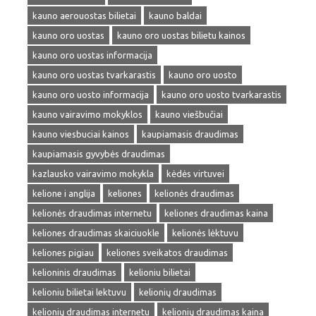
kauno aerouostas bilietai
kauno baldai
kauno oro uostas
kauno oro uostas bilietu kainos
kauno oro uostas informacija
kauno oro uostas tvarkarastis
kauno oro uosto
kauno oro uosto informacija
kauno oro uosto tvarkarastis
kauno vairavimo mokyklos
kauno viešbučiai
kauno viesbuciai kainos
kaupiamasis draudimas
kaupiamasis gyvybės draudimas
kazlausko vairavimo mokykla
kėdės virtuvei
kelione i anglija
keliones
kelionės draudimas
kelionės draudimas internetu
keliones draudimas kaina
keliones draudimas skaiciuokle
kelionės lėktuvu
keliones pigiau
keliones sveikatos draudimas
kelioninis draudimas
kelioniu bilietai
kelioniu bilietai lektuvu
kelionių draudimas
kelionių draudimas internetu
kelionių draudimas kaina