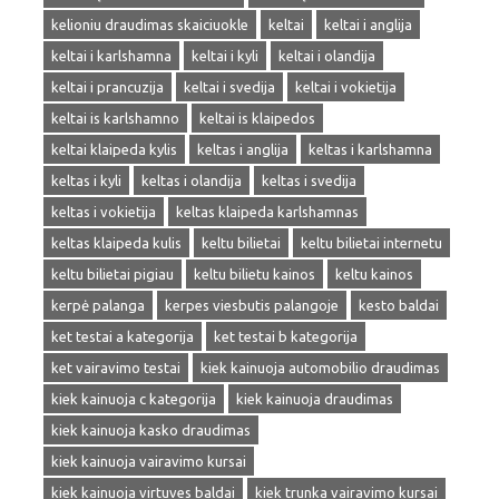
kelioniu draudimas skaiciuokle
keltai
keltai i anglija
keltai i karlshamna
keltai i kyli
keltai i olandija
keltai i prancuzija
keltai i svedija
keltai i vokietija
keltai is karlshamno
keltai is klaipedos
keltai klaipeda kylis
keltas i anglija
keltas i karlshamna
keltas i kyli
keltas i olandija
keltas i svedija
keltas i vokietija
keltas klaipeda karlshamnas
keltas klaipeda kulis
keltu bilietai
keltu bilietai internetu
keltu bilietai pigiau
keltu bilietu kainos
keltu kainos
kerpė palanga
kerpes viesbutis palangoje
kesto baldai
ket testai a kategorija
ket testai b kategorija
ket vairavimo testai
kiek kainuoja automobilio draudimas
kiek kainuoja c kategorija
kiek kainuoja draudimas
kiek kainuoja kasko draudimas
kiek kainuoja vairavimo kursai
kiek kainuoja virtuves baldai
kiek trunka vairavimo kursai