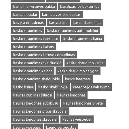
kampiniai virtuves baldai
kanalizacijos bakterijos
kanapa baldai
karmelavos oro uostas
kas yra draudimas
kas yra seo
kasco draudimas
kasko draudimas
kasko draudimas automobiliui
kasko draudimas internetu
kasko draudimas kaina
kasko draudimas kainos
kasko draudimas lietuvos draudimas
kasko draudimas skaičiuoklė
kasko draudimo kaina
kasko draudimo kainos
kasko draudimo salygos
kasko draudimo skaičiuoklė
kasko internetu
kasko kaina
kasko skaičiuoklė
kategorijos vairavimo
kaunas dublinas bilietai
kaunas londonas
kaunas londonas autobusu
kaunas londonas bilietai
kaunas londonas pigus skrydziai
kaunas londonas skrydziai
kaunas viesbuciai
kaunas viesbutis
kauno aerouostas