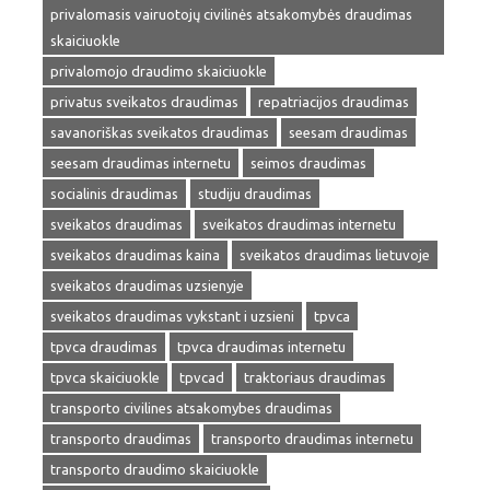
privalomasis vairuotojų civilinės atsakomybės draudimas
skaiciuokle
privalomojo draudimo skaiciuokle
privatus sveikatos draudimas
repatriacijos draudimas
savanoriškas sveikatos draudimas
seesam draudimas
seesam draudimas internetu
seimos draudimas
socialinis draudimas
studiju draudimas
sveikatos draudimas
sveikatos draudimas internetu
sveikatos draudimas kaina
sveikatos draudimas lietuvoje
sveikatos draudimas uzsienyje
sveikatos draudimas vykstant i uzsieni
tpvca
tpvca draudimas
tpvca draudimas internetu
tpvca skaiciuokle
tpvcad
traktoriaus draudimas
transporto civilines atsakomybes draudimas
transporto draudimas
transporto draudimas internetu
transporto draudimo skaiciuokle