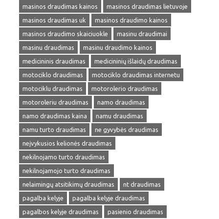
masinos draudimas kainos
masinos draudimas lietuvoje
masinos draudimas uk
masinos draudimo kainos
masinos draudimo skaiciuokle
masinu draudimai
masinu draudimas
masinu draudimo kainos
medicininis draudimas
medicininių išlaidų draudimas
motociklo draudimas
motociklo draudimas internetu
motociklu draudimas
motorolerio draudimas
motoroleriu draudimas
namo draudimas
namo draudimas kaina
namu draudimas
namu turto draudimas
ne gyvybės draudimas
neįvykusios kelionės draudimas
nekilnojamo turto draudimas
nekilnojamojo turto draudimas
nelaimingų atsitikimų draudimas
nt draudimas
pagalba kelyje
pagalba kelyje draudimas
pagalbos kelyje draudimas
pasienio draudimas