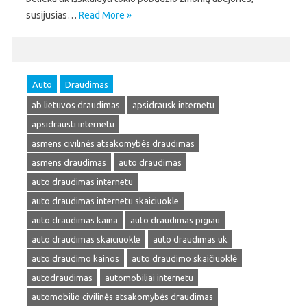
susijusias…
Read More »
Auto
Draudimas
ab lietuvos draudimas
apsidrausk internetu
apsidrausti internetu
asmens civilinės atsakomybės draudimas
asmens draudimas
auto draudimas
auto draudimas internetu
auto draudimas internetu skaiciuokle
auto draudimas kaina
auto draudimas pigiau
auto draudimas skaiciuokle
auto draudimas uk
auto draudimo kainos
auto draudimo skaičiuoklė
autodraudimas
automobiliai internetu
automobilio civilinės atsakomybės draudimas