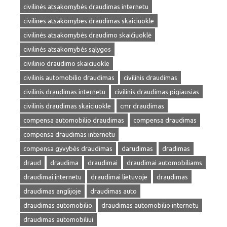
civilinės atsakomybės draudimas internetu
civilines atsakomybes draudimas skaiciuokle
civilinės atsakomybės draudimo skaičiuoklė
civilinės atsakomybės sąlygos
civilinio draudimo skaiciuokle
civilinis automobilio draudimas
civilinis draudimas
civilinis draudimas internetu
civilinis draudimas pigiausias
civilinis draudimas skaiciuokle
cmr draudimas
compensa automobilio draudimas
compensa draudimas
compensa draudimas internetu
compensa gyvybės draudimas
darudimas
dradimas
draud
draudima
draudimai
draudimai automobiliams
draudimai internetu
draudimai lietuvoje
draudimas
draudimas anglijoje
draudimas auto
draudimas automobilio
draudimas automobilio internetu
draudimas automobiliui