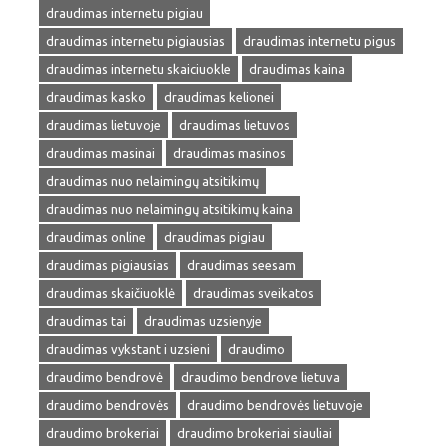
draudimas internetu pigiau
draudimas internetu pigiausias
draudimas internetu pigus
draudimas internetu skaiciuokle
draudimas kaina
draudimas kasko
draudimas kelionei
draudimas lietuvoje
draudimas lietuvos
draudimas masinai
draudimas masinos
draudimas nuo nelaimingų atsitikimų
draudimas nuo nelaimingų atsitikimų kaina
draudimas online
draudimas pigiau
draudimas pigiausias
draudimas seesam
draudimas skaičiuoklė
draudimas sveikatos
draudimas tai
draudimas uzsienyje
draudimas vykstant i uzsieni
draudimo
draudimo bendrovė
draudimo bendrove lietuva
draudimo bendrovės
draudimo bendrovės lietuvoje
draudimo brokeriai
draudimo brokeriai siauliai