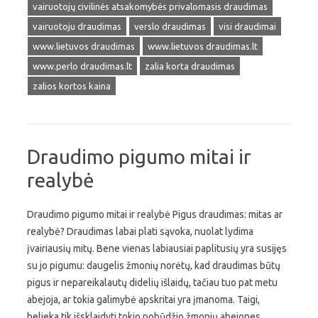
vairuotojų civilinės atsakomybės privalomasis draudimas
vairuotoju draudimas
verslo draudimas
visi draudimai
www.lietuvos draudimas
www.lietuvos draudimas.lt
www.perlo draudimas.lt
zalia korta draudimas
zalios kortos kaina
Draudimo pigumo mitai ir
realybė
Draudimo pigumo mitai ir realybė Pigus draudimas: mitas ar
realybė? Draudimas labai plati sąvoka, nuolat lydima
įvairiausių mitų. Bene vienas labiausiai paplitusių yra susijęs
su jo pigumu: daugelis žmonių norėtų, kad draudimas būtų
pigus ir nepareikalautų didelių išlaidų, tačiau tuo pat metu
abejoja, ar tokia galimybė apskritai yra įmanoma. Taigi,
belieka tik išsklaidyti tokio pobūdžio žmonių abejones,