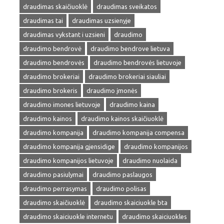
draudimas skaičiuoklė
draudimas sveikatos
draudimas tai
draudimas uzsienyje
draudimas vykstant i uzsieni
draudimo
draudimo bendrovė
draudimo bendrove lietuva
draudimo bendrovės
draudimo bendrovės lietuvoje
draudimo brokeriai
draudimo brokeriai siauliai
draudimo brokeris
draudimo įmonės
draudimo imones lietuvoje
draudimo kaina
draudimo kainos
draudimo kainos skaičiuoklė
draudimo kompanija
draudimo kompanija compensa
draudimo kompanija gjensidige
draudimo kompanijos
draudimo kompanijos lietuvoje
draudimo nuolaida
draudimo pasiulymai
draudimo paslaugos
draudimo perrasymas
draudimo polisas
draudimo skaičiuoklė
draudimo skaiciuokle bta
draudimo skaiciuokle internetu
draudimo skaiciuokles