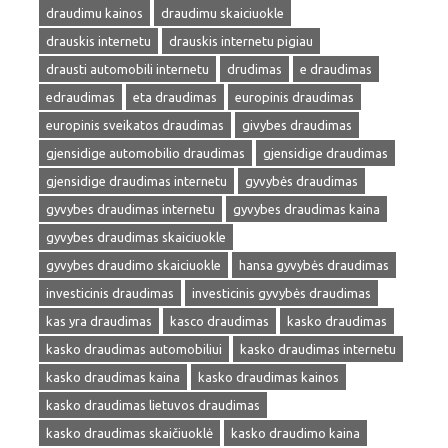
draudimu kainos
draudimu skaiciuokle
drauskis internetu
drauskis internetu pigiau
drausti automobili internetu
drudimas
e draudimas
edraudimas
eta draudimas
europinis draudimas
europinis sveikatos draudimas
givybes draudimas
gjensidige automobilio draudimas
gjensidige draudimas
gjensidige draudimas internetu
gyvybės draudimas
gyvybes draudimas internetu
gyvybes draudimas kaina
gyvybes draudimas skaiciuokle
gyvybes draudimo skaiciuokle
hansa gyvybės draudimas
investicinis draudimas
investicinis gyvybės draudimas
kas yra draudimas
kasco draudimas
kasko draudimas
kasko draudimas automobiliui
kasko draudimas internetu
kasko draudimas kaina
kasko draudimas kainos
kasko draudimas lietuvos draudimas
kasko draudimas skaičiuoklė
kasko draudimo kaina