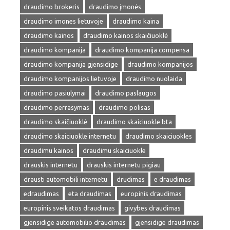
draudimo brokeris
draudimo įmonės
draudimo imones lietuvoje
draudimo kaina
draudimo kainos
draudimo kainos skaičiuoklė
draudimo kompanija
draudimo kompanija compensa
draudimo kompanija gjensidige
draudimo kompanijos
draudimo kompanijos lietuvoje
draudimo nuolaida
draudimo pasiulymai
draudimo paslaugos
draudimo perrasymas
draudimo polisas
draudimo skaičiuoklė
draudimo skaiciuokle bta
draudimo skaiciuokle internetu
draudimo skaiciuokles
draudimu kainos
draudimu skaiciuokle
drauskis internetu
drauskis internetu pigiau
drausti automobili internetu
drudimas
e draudimas
edraudimas
eta draudimas
europinis draudimas
europinis sveikatos draudimas
givybes draudimas
gjensidige automobilio draudimas
gjensidige draudimas