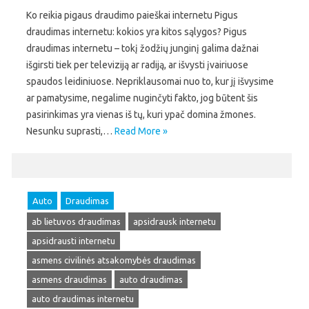
Ko reikia pigaus draudimo paieškai internetu Pigus
draudimas internetu: kokios yra kitos sąlygos? Pigus
draudimas internetu – tokį žodžių junginį galima dažnai
išgirsti tiek per televiziją ar radiją, ar išvysti įvairiuose
spaudos leidiniuose. Nepriklausomai nuo to, kur jį išvysime
ar pamatysime, negalime nuginčyti fakto, jog būtent šis
pasirinkimas yra vienas iš tų, kuri ypač domina žmones.
Nesunku suprasti,…
Read More »
Auto
Draudimas
ab lietuvos draudimas
apsidrausk internetu
apsidrausti internetu
asmens civilinės atsakomybės draudimas
asmens draudimas
auto draudimas
auto draudimas internetu