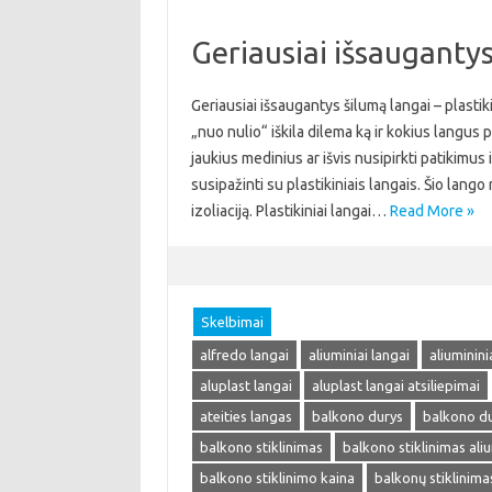
Geriausiai išsaugantys 
Geriausiai išsaugantys šilumą langai – plastik
„nuo nulio“ iškila dilema ką ir kokius langus 
jaukius medinius ar išvis nusipirkti patikimu
susipažinti su plastikiniais langais. Šio lang
izoliaciją. Plastikiniai langai…
Read More »
Skelbimai
alfredo langai
aliuminiai langai
aliuminini
aluplast langai
aluplast langai atsiliepimai
ateities langas
balkono durys
balkono du
balkono stiklinimas
balkono stiklinimas ali
balkono stiklinimo kaina
balkonų stiklinima