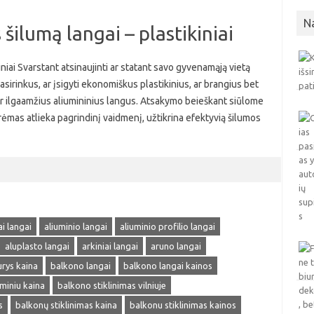
N
šilumą langai – plastikiniai
iniai Svarstant atsinaujinti ar statant savo gyvenamąją vietą
pasirinkus, ar įsigyti ekonomiškus plastikinius, ar brangius bet
s ir ilgaamžius aliumininius langus. Atsakymo beieškant siūlome
o rėmas atlieka pagrindinį vaidmenį, užtikrina efektyvią šilumos
ai langai
aliuminio langai
aliuminio profilio langai
aluplasto langai
arkiniai langai
aruno langai
rys kaina
balkono langai
balkono langai kainos
uminiu kaina
balkono stiklinimas vilniuje
s
balkonų stiklinimas kaina
balkonu stiklinimas kainos