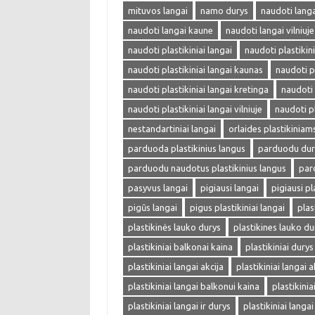
mituvos langai
namo durys
naudoti langa
naudoti langai kaune
naudoti langai vilniuje
naudoti plastikiniai langai
naudoti plastikini
naudoti plastikiniai langai kaunas
naudoti p
naudoti plastikiniai langai kretinga
naudoti 
naudoti plastikiniai langai vilniuje
naudoti pl
nestandartiniai langai
orlaides plastikinia
parduoda plastikinius langus
parduodu dur
parduodu naudotus plastikinius langus
par
pasyvus langai
pigiausi langai
pigiausi pl
pigūs langai
pigus plastikiniai langai
plas
plastikinės lauko durys
plastikines lauko du
plastikiniai balkonai kaina
plastikiniai durys
plastikiniai langai akcija
plastikiniai langai a
plastikiniai langai balkonui kaina
plastikini
plastikiniai langai ir durys
plastikiniai langa