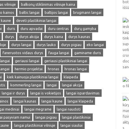
s vilniuje
balkonų stiklinimas vilniuje kaina
mo kainos
baltic langai
baltijos langai
brugmann langai
i kaune
deveti plastikiniai langai
i
duris
duru apvadai
duru centras
durų gamyba
durys
durys akcija
durys kaina
durys kaunas
doje
durys langai
durys lauko
durys pigiau
eko langai
faneruotos vidaus durys
fauga langai
gaminame duris
 langai
geriausi langai
geriausi plastikiniai langai
langai
hermio projektai
hronas
hronas langai
i
kiek kainuoja plastikiniai langai
klaipeda
ktis
kommerling langai
langai
langai akcija
langai ir durys
langai is vokietijos
langai ispardavimas
ainos
langai kaunas
langai kaune
langai klaipeda
gai mediniai
langai megrame
langai naudoti
ai pasyviam namui
langai pigiau
langai plastikiniai
 kaune
langai plastikiniai vilniuje
langai siauliai