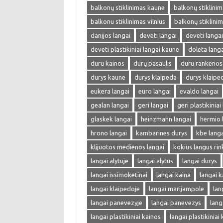
balkonų stiklinimas kaune
balkonų stiklinima
balkonu stiklinimas vilnius
balkonų stiklini
danijos langai
deveti langai
deveti langa
deveti plastikiniai langai kaune
doleta langa
duru kainos
durų pasaulis
duru rankenos
durys kaune
durys klaipeda
durys klaipe
eukera langai
euro langai
evaldo langai
gealan langai
geri langai
geri plastikiniai
glaskek langai
heinzmann langai
hermio 
hrono langai
kambarines durys
kbe langa
klijuotos medienos langai
kokius langus rin
langai alytuje
langai alytus
langai durys
langai issimoketinai
langai kaina
langai k
langai klaipedoje
langai marijampole
lan
langai panevezyje
langai panevezys
lang
langai plastikiniai kainos
langai plastikiniai