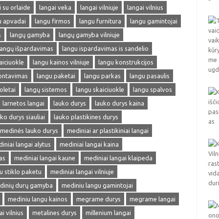
i su orlaide
langai veka
langai vilniuje
langai vilnius
u apvadai
langu firmos
langu furnitura
langu gamintojai
s
langų gamyba
langų gamyba vilniuje
langų išpardavimas
langu ispardavimas is sandelio
aiciuokle
langu kainos vilniuje
langu konstrukcijos
ontavimas
langu paketai
langu parkas
langu pasaulis
oletai
langų sistemos
langu skaiciuokle
langu spalvos
larnetos langai
lauko durys
lauko durys kaina
ko durys siauliai
lauko plastikines durys
medinės lauko durys
mediniai ar plastikiniai langai
iniai langai alytus
mediniai langai kaina
as
mediniai langai kaune
mediniai langai klaipeda
u stiklo paketu
mediniai langai vilniuje
dinių durų gamyba
mediniu langu gamintojai
mediniu langu kainos
megrame durys
megrame langai
 vilnius
metalines durys
millenium langai