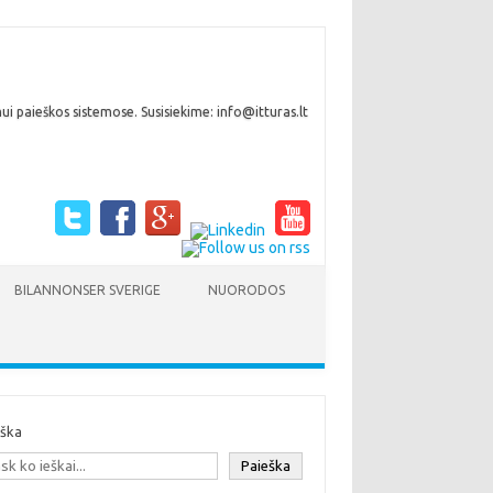
i paieškos sistemose. Susisiekime: info@itturas.lt
BILANNONSER SVERIGE
NUORODOS
eška
Paieška