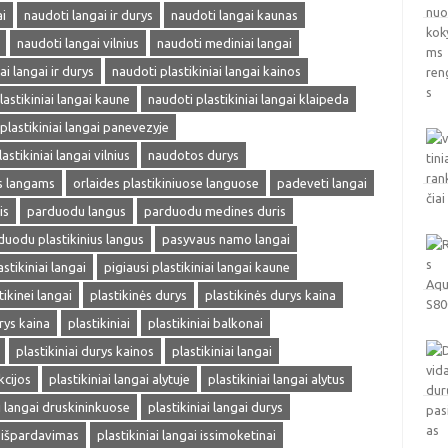
i
naudoti langai ir durys
naudoti langai kaunas
naudoti langai vilnius
naudoti mediniai langai
ai langai ir durys
naudoti plastikiniai langai kainos
lastikiniai langai kaune
naudoti plastikiniai langai klaipeda
plastikiniai langai panevezyje
astikiniai langai vilnius
naudotos durys
ms langams
orlaides plastikiniuose languose
padeveti langai
is
parduodu langus
parduodu medines duris
duodu plastikinius langus
pasyvaus namo langai
astikiniai langai
pigiausi plastikiniai langai kaune
tikinei langai
plastikinės durys
plastikinės durys kaina
rys kaina
plastikiniai
plastikiniai balkonai
plastikiniai durys kainos
plastikiniai langai
kcijos
plastikiniai langai alytuje
plastikiniai langai alytus
ai langai druskininkuose
plastikiniai langai durys
i išpardavimas
plastikiniai langai issimoketinai