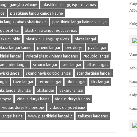
Kaip
 langu gamyba vilniuje
plastikinių langų išpardavimas
Atb
nos
plastikiniu langu kainos kaune
niu langu kainos skaiciuokle
plastikiniu langu kainos vilniuje
Koky
gu profiliai
plastikiniu langu reguliavimas
 skaiciuokle
plastikiniu langu spalvos
plaza langai
plaza langai kaune
prienu langai
pvc durys
pvc langai
Vand
kiniai langai
roletai plastikiniams langams
rudupio langai
lamander langai
schuco langai
seni langai
siltas langas
Atbu
viski langai
skandinavisko tipo langai
standartiniai langai
Kaip
angai
tavo langai
termo langai
tikri langai
tiks langai
tiks langai skundai
tikslangai
vakaru langai
Kaip
gamyba
vidaus durys kaina
vidaus durys kainos
vidaus durys klaipėdoje
vidaus durys vilniuje
Kaip
ai langai kaina
www plastikiniai langai lt
zaliuzes langams