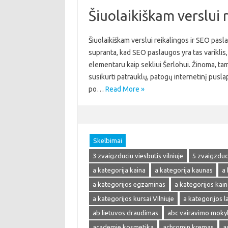
Šiuolaikiškam verslui 
Šiuolaikiškam verslui reikalingos ir SEO pasla
supranta, kad SEO paslaugos yra tas variklis, 
elementaru kaip sekliui Šerlohui. Žinoma, tam
susikurti patrauklų, patogų internetinį pusla
po…
Read More »
Skelbimai
3 zvaigzduciu viesbutis vilniuje
5 zvaigzduci
a kategorija kaina
a kategorija kaunas
a 
a kategorijos egzaminas
a kategorijos kain
a kategorijos kursai Vilniuje
a kategorijos 
ab lietuvos draudimas
abc vairavimo moky
academie kosmetika
achromin kremas
a