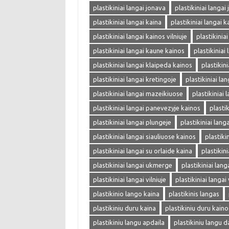
plastikiniai langai jonava
plastikiniai langai
plastikiniai langai kaina
plastikiniai langai k
plastikiniai langai kainos vilniuje
plastikinia
plastikiniai langai kaune kainos
plastikiniai
plastikiniai langai klaipeda kainos
plastikin
plastikiniai langai kretingoje
plastikiniai la
plastikiniai langai mazeikiuose
plastikiniai 
plastikiniai langai panevezyje kainos
plasti
plastikiniai langai plungeje
plastikiniai langa
plastikiniai langai siauliuose kainos
plastiki
plastikiniai langai su orlaide kaina
plastikin
plastikiniai langai ukmerge
plastikiniai lang
plastikiniai langai vilniuje
plastikiniai langai 
plastikinio lango kaina
plastikinis langas
plastikiniu duru kaina
plastikiniu duru kaino
plastikiniu langu apdaila
plastikiniu langu d