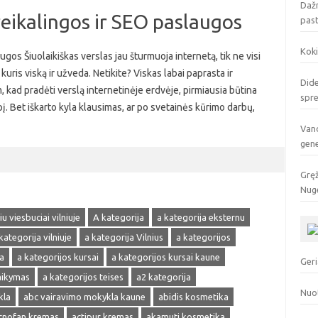
Dažn
reikalingos ir SEO paslaugos
pas
Koki
ugos Šiuolaikiškas verslas jau šturmuoja internetą, tik ne visi
kuris viską ir užveda. Netikite? Viskas labai paprasta ir
Dide
, kad pradėti verslą internetinėje erdvėje, pirmiausia būtina
spr
pį. Bet iškarto kyla klausimas, ar po svetainės kūrimo darbų,
Vand
gen
Gręž
Nuge
u viesbuciai vilniuje
A kategorija
a kategorija eksternu
kategorija vilniuje
a kategorija Vilnius
a kategorijos
a
a kategorijos kursai
a kategorijos kursai kaune
Geri
laikymas
a kategorijos teises
a2 kategorija
Nuo
kla
abc vairavimo mokykla kaune
abidis kosmetika
cnofan kremas
actipur kremas
akamuti kosmetika