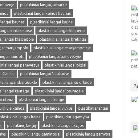
 jonavoje
plastikiniai langai jurbarke
ainos
plastikiniai langai kainos kaunas
i langai kaunas
plastikiniai langai kaune
 langai kedainiuose
plastikiniai langai klaipėda
iai langai klaipėdoje
plastikiniai langai kretinga
ngai marijampole
plastikiniai langai marijampoleje
langai naudoti
plastikiniai langai panevezyje
kiniai langai panevezys
plastikiniai langai pigiai
i šiauliai
plastikiniai langai šiauliuose
niai langai skaiciuokle
plastikiniai langai su orlaide
P
iai langai taurage
plastikiniai langai taurageje
ai utena
plastikiniai langai utenoje
vilniuje kainos
plastikiniai langai vilnius
plastikiniailangai
plastikinis langas kaina
plastikinių durų gamyba
s
plastikinių langų
plastikiniu langu akcijos
alys
plastikiniu langu gamintojai
plastikinių langų gamyba