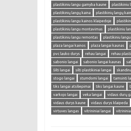
plastikiniu langu gamyba kaune
plastikiniu
plastikinių langų kaina
plastikinių langų kai
plastikiniu langu kainos klaipedoje
plastiki
plastikiniu langu montavimas
plastikiniu lan
plastikiniu langu remontas
plastikiniu langu
plaza langai kainos
plaza langai kaunas
pvc lauko durys
rehau langai
rehau plasti
sabonio langai
sabonio langai kaunas
sa
šilti langai
silti plastikiniai langai
skandina
stogo langai
stumdomi langai
tamsinti l
tiks langai atsiliepimai
tiks langai kaune
varkojo langai
veka langai
vidaus durų 
vidaus durys kaune
vidaus durys klaipeda
virtuves langas
vitrininiai langai
vitrinini