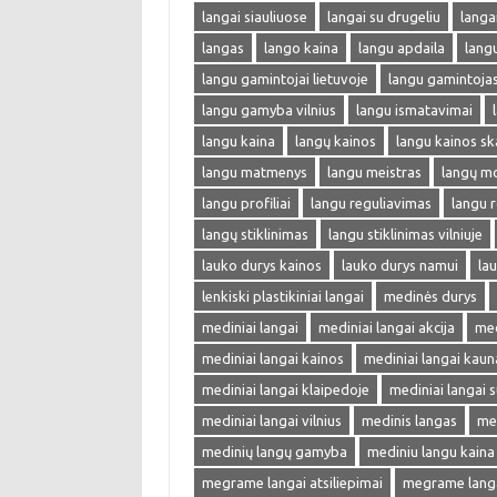
langai siauliuose
langai su drugeliu
langa
langas
lango kaina
langu apdaila
lang
langu gamintojai lietuvoje
langu gamintoja
langu gamyba vilnius
langu ismatavimai
langu kaina
langų kainos
langu kainos sk
langu matmenys
langu meistras
langų m
langu profiliai
langu reguliavimas
langu r
langų stiklinimas
langu stiklinimas vilniuje
lauko durys kainos
lauko durys namui
lau
lenkiski plastikiniai langai
medinės durys
mediniai langai
mediniai langai akcija
med
mediniai langai kainos
mediniai langai kaun
mediniai langai klaipedoje
mediniai langai s
mediniai langai vilnius
medinis langas
me
medinių langų gamyba
mediniu langu kaina
megrame langai atsiliepimai
megrame langai