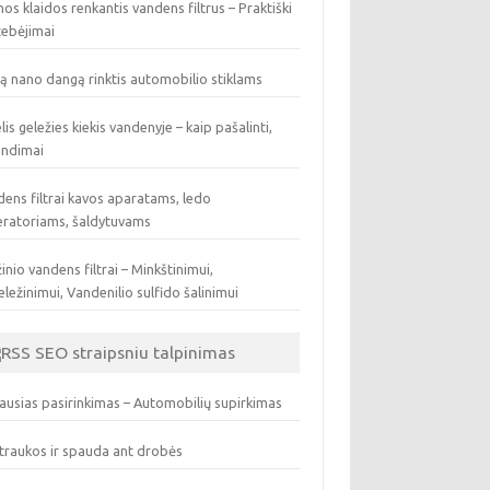
os klaidos renkantis vandens filtrus – Praktiški
tebėjimai
ą nano dangą rinktis automobilio stiklams
lis geležies kiekis vandenyje – kaip pašalinti,
endimai
ens filtrai kavos aparatams, ledo
eratoriams, šaldytuvams
inio vandens filtrai – Minkštinimui,
ležinimui, Vandenilio sulfido šalinimui
SEO straipsniu talpinimas
ausias pasirinkimas – Automobilių supirkimas
traukos ir spauda ant drobės