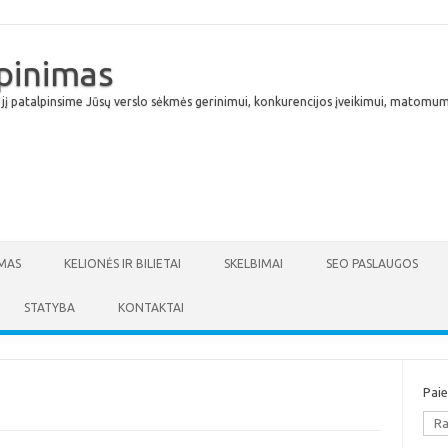
lpinimas
 jį patalpinsime Jūsų verslo sėkmės gerinimui, konkurencijos įveikimui, matomumu
Skip to content
MAS
KELIONĖS IR BILIETAI
SKELBIMAI
SEO PASLAUGOS
STATYBA
KONTAKTAI
Pai