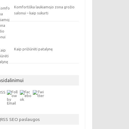
Komfortiška laukiamojo zona grožio
salonui – kaip sukurti
Kaip prižiūrėti patalynę
asidalinimui
SEO paslaugos