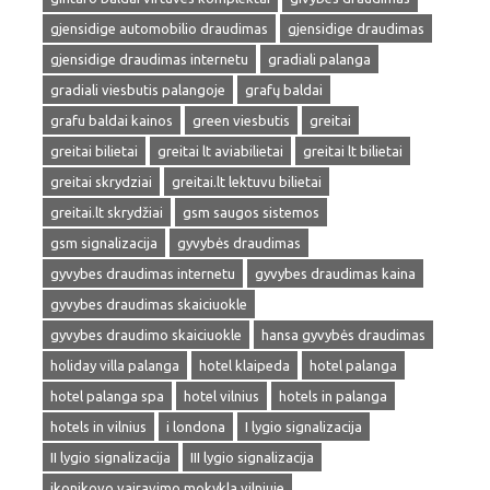
gjensidige automobilio draudimas
gjensidige draudimas
gjensidige draudimas internetu
gradiali palanga
gradiali viesbutis palangoje
grafų baldai
grafu baldai kainos
green viesbutis
greitai
greitai bilietai
greitai lt aviabilietai
greitai lt bilietai
greitai skrydziai
greitai.lt lektuvu bilietai
greitai.lt skrydžiai
gsm saugos sistemos
gsm signalizacija
gyvybės draudimas
gyvybes draudimas internetu
gyvybes draudimas kaina
gyvybes draudimas skaiciuokle
gyvybes draudimo skaiciuokle
hansa gyvybės draudimas
holiday villa palanga
hotel klaipeda
hotel palanga
hotel palanga spa
hotel vilnius
hotels in palanga
hotels in vilnius
i londona
I lygio signalizacija
II lygio signalizacija
III lygio signalizacija
ikonikovo vairavimo mokykla vilniuje