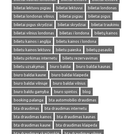
bilietai lektuvu pigiau
bilietai lektuvui
bilietai londonas
bilietai londonas vilnius
bilietai pigiau
bilietai pigus
bilietai pigus skrydziai
bilietai skrydziai
bilietai traukiniu
bilietai vilnius londonas
bilietas i londona
bilietų kainos
bilietu kainos i anglija
bilietu kainos i londona
bilietu kainos lektuvu
bilietu paieska
bilietų pasaulis
bilietu pirkimas internetu
bilietu rezervavimas
bilietu uzsakymas
biuro baldai
biuro baldai kaunas
biuro baldai kaune
biuro baldai klaipeda
biuro baldai vilniuje
biuro baldai vilnius
biuro baldu gamyba
biuro spintos
blog
booking palanga
bta automobilio draudimas
bta draudimas
bta draudimas internetu
bta draudimas kainos
bta draudimas kaunas
bta draudimas kaune
bta draudimas klaipeda
bta draudimas skaičiuoklė
bta draudimas vilnius