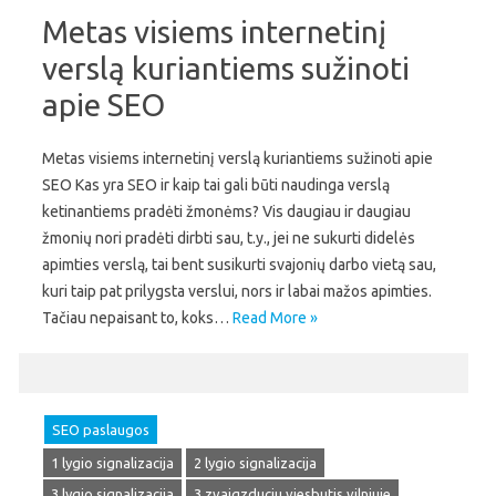
Metas visiems internetinį
verslą kuriantiems sužinoti
apie SEO
Metas visiems internetinį verslą kuriantiems sužinoti apie
SEO Kas yra SEO ir kaip tai gali būti naudinga verslą
ketinantiems pradėti žmonėms? Vis daugiau ir daugiau
žmonių nori pradėti dirbti sau, t.y., jei ne sukurti didelės
apimties verslą, tai bent susikurti svajonių darbo vietą sau,
kuri taip pat prilygsta verslui, nors ir labai mažos apimties.
Tačiau nepaisant to, koks…
Read More »
SEO paslaugos
1 lygio signalizacija
2 lygio signalizacija
3 lygio signalizacija
3 zvaigzduciu viesbutis vilniuje