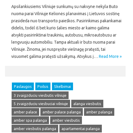
Apsilankiusiems Vilniuje sunkumų su nakvyne nekyla Buto
nuoma parai Vilniuje Kelionės planavimas į Lietuvos sostinę
prasideda nuo transporto paieškos. Pasirinkimas pakankamai
didelis, todėl iš bet kurio šalies miesto ar kaimo galima
atvykti pasirinktinai traukiniu, autobusu, mikroautobusu ar
lengvuoju automobiliu. Tampa aktuali ir buto nuoma parai
Vilniuje. Žinoma, jei nuspręsite viešnagę pratęsti, tai
visuomet galima pratęsti užsakymą. Atvykus į…
Read More »
Paslaugos
Poilsis
Skelbimai
3 zvaigzduciu viesbutis vilniuje
5 zvaigzduciu viesbuciai vilniuje
alanga viesbutis
amber palace
amber palace palanga
amber palanga
amber spa palanga
amber viesbutis
amber viesbutis palanga
apartamentai palanga