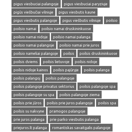
pigus viesbuciai palangoje
pigus viesbuciai paryziuje
pigūs viešbučiai vilniuje
pigus viesbutis kaune
pigus viesbutis palangoje
pigus viešbutis vilniuje
poilsio
poilsio namai
poilsio namai druskininkuose
poilsio namai nidoje
poilsio namai palanga
poilsio namai palangoje
poilsio namai prie juros
poilsio nameliai palangoje
poilsis
poilsis druskininkuose
poilsis dviems
poilsis lietuvoje
poilsis nidoje
poilsis nidoje kainos
poilsis pajūryje
poilsis palanga
poilsis palangoj
poilsis palangoje
poilsis palangoje privatus sektorius
poilsis palangoje spa
poilsis palangoje su spa
poilsis palangoje ziema
poilsis prie jūros
poilsis prie juros palangoje
poilsis spa
poilsis su nakvyne
pramogos palangoje
prie juros palanga
prie parko viesbutis palanga
priejuros.lt palanga
romantiskas savaitgalis palangoje