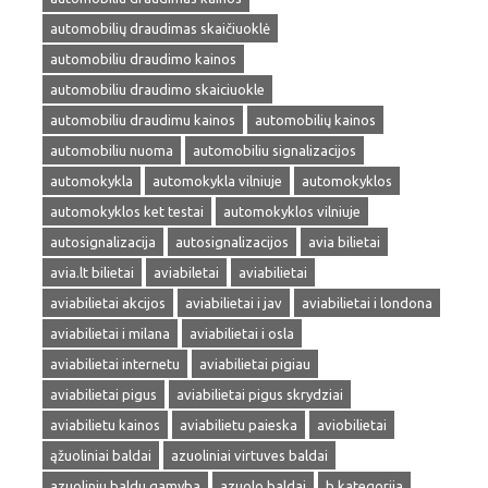
automobilių draudimas skaičiuoklė
automobiliu draudimo kainos
automobiliu draudimo skaiciuokle
automobiliu draudimu kainos
automobilių kainos
automobiliu nuoma
automobiliu signalizacijos
automokykla
automokykla vilniuje
automokyklos
automokyklos ket testai
automokyklos vilniuje
autosignalizacija
autosignalizacijos
avia bilietai
avia.lt bilietai
aviabiletai
aviabilietai
aviabilietai akcijos
aviabilietai i jav
aviabilietai i londona
aviabilietai i milana
aviabilietai i osla
aviabilietai internetu
aviabilietai pigiau
aviabilietai pigus
aviabilietai pigus skrydziai
aviabilietu kainos
aviabilietu paieska
aviobilietai
ąžuoliniai baldai
azuoliniai virtuves baldai
azuoliniu baldu gamyba
azuolo baldai
b kategorija