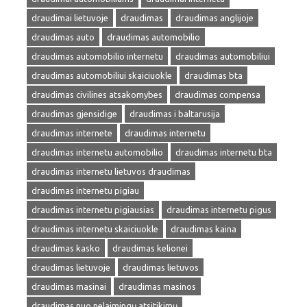
draudimai lietuvoje
draudimas
draudimas anglijoje
draudimas auto
draudimas automobilio
draudimas automobilio internetu
draudimas automobiliui
draudimas automobiliui skaiciuokle
draudimas bta
draudimas civilines atsakomybes
draudimas compensa
draudimas gjensidige
draudimas i baltarusija
draudimas internete
draudimas internetu
draudimas internetu automobilio
draudimas internetu bta
draudimas internetu lietuvos draudimas
draudimas internetu pigiau
draudimas internetu pigiausias
draudimas internetu pigus
draudimas internetu skaiciuokle
draudimas kaina
draudimas kasko
draudimas kelionei
draudimas lietuvoje
draudimas lietuvos
draudimas masinai
draudimas masinos
draudimas nuo nelaimingų atsitikimų