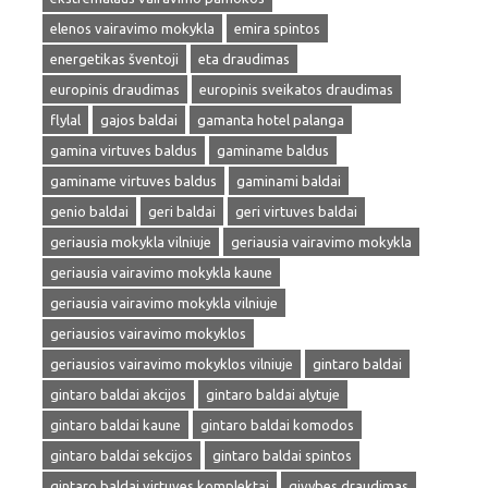
elenos vairavimo mokykla
emira spintos
energetikas šventoji
eta draudimas
europinis draudimas
europinis sveikatos draudimas
flylal
gajos baldai
gamanta hotel palanga
gamina virtuves baldus
gaminame baldus
gaminame virtuves baldus
gaminami baldai
genio baldai
geri baldai
geri virtuves baldai
geriausia mokykla vilniuje
geriausia vairavimo mokykla
geriausia vairavimo mokykla kaune
geriausia vairavimo mokykla vilniuje
geriausios vairavimo mokyklos
geriausios vairavimo mokyklos vilniuje
gintaro baldai
gintaro baldai akcijos
gintaro baldai alytuje
gintaro baldai kaune
gintaro baldai komodos
gintaro baldai sekcijos
gintaro baldai spintos
gintaro baldai virtuves komplektai
givybes draudimas