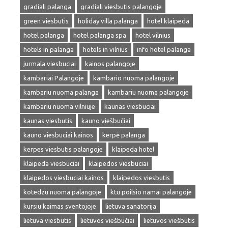
gradiali palanga
gradiali viesbutis palangoje
green viesbutis
holiday villa palanga
hotel klaipeda
hotel palanga
hotel palanga spa
hotel vilnius
hotels in palanga
hotels in vilnius
info hotel palanga
jurmala viesbuciai
kainos palangoje
kambariai Palangoje
kambario nuoma palangoje
kambariu nuoma palanga
kambariu nuoma palangoje
kambariu nuoma vilniuje
kaunas viesbuciai
kaunas viesbutis
kauno viešbučiai
kauno viesbuciai kainos
kerpė palanga
kerpes viesbutis palangoje
klaipeda hotel
klaipeda viesbuciai
klaipedos viesbuciai
klaipedos viesbuciai kainos
klaipedos viesbutis
kotedzu nuoma palangoje
ktu poilsio namai palangoje
kursiu kaimas sventojoje
lietuva sanatorija
lietuva viesbutis
lietuvos viešbučiai
lietuvos viešbutis