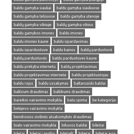
baldu gamyba siauliai
baldu gamyba siauliuose
baldu gamyba telsiuose
baldu gamyba utenoje
baldų gamyba vilniuje
baldų gamyba vilnius
baldu gamybos imones
baldu imones
baldu imones kaune
baldu ispardavimas
baldu isparduotuve
baldu kainos
baldų parduotuvė
baldų parduotuvės
baldu parduotuves kaune
baldu prekyba internetu
baldų projektavimas
baldu projektavimas internete
baldu projektuotojas
baldu rojus
baldu uzsakymas
baltarusiski baldai
balticum draudimas
baltikums draudimas
bareikio vairavimo mokykla
batu spinta
be kategorija
belejevo vairavimo mokykla
bendrosios civilinės atsakomybės draudimas
bialo vairavimo mokykla
bikuvos baldai
bileitai
biletai
biletai i anglija
biletailt
bilietai
bilietai avia