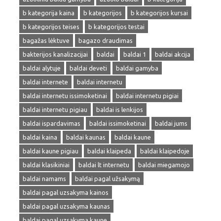
b kategorija kaina
b kategorijos
b kategorijos kursai
b kategorijos teises
b kategorijos testai
bagažas lėktuve
bagazo draudimas
bakterijos kanalizacijai
baldai
baldai 1
baldai akcija
baldai alytuje
baldai deveti
baldai gamyba
baldai internete
baldai internetu
baldai internetu issimoketinai
baldai internetu pigiai
baldai internetu pigiau
baldai is lenkijos
baldai ispardavimas
baldai issimoketinai
baldai jums
baldai kaina
baldai kaunas
baldai kaune
baldai kaune pigiau
baldai klaipeda
baldai klaipedoje
baldai klasikiniai
baldai lt internetu
baldai miegamojo
baldai namams
baldai pagal užsakymą
baldai pagal uzsakyma kainos
baldai pagal uzsakyma kaunas
baldai pagal uzsakyma kaune