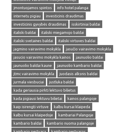
įmontuojamos spintos
info hotel palanga
internetu pigiau
investicinis draudimas
investicinis gyvybės draudimas
isskirtiniai baldai
italiski baldai
italiski miegamojo baldai
italiski svetaines baldai
italiski virtuves baldai
jagmino vairavimo mokykla
jasučio vairavimo mokykla
jasucio vairavimo mokykla kainos
jaunuolio baldai
jaunuolio baldai kaune
jaunuolio kambario baldai
jtmc vairavimo mokykla
juodasis alksnis baldai
jurmala viesbuciai
justluka baldai
kada geriausia pirkti lektuvo bilietus
kada pigiausi lektuvu bilietai
kainos palangoje
kaip isirengti virtuve
kalbu kursai klaipeda
kalbu kursai klaipedoje
kambariai Palangoje
kambario baldai
kambario nuoma palangoje
kambario pertvara
kambario pertvaros