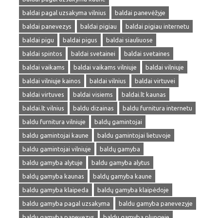
baldai pagal uzsakyma vilnius
baldai panevėžyje
baldai panevezys
baldai pigiau
baldai pigiau internetu
baldai pigu
baldai pigus
baldai siauliuose
baldai spintos
baldai svetainei
baldai svetaines
baldai vaikams
baldai vaikams vilniuje
baldai vilniuje
baldai vilniuje kainos
baldai vilnius
baldai virtuvei
baldai virtuves
baldai visiems
baldai.lt kaunas
baldai.lt vilnius
baldu dizainas
baldu furnitura internetu
baldu furnitura vilniuje
baldų gamintojai
baldu gamintojai kaune
baldu gamintojai lietuvoje
baldu gamintojai vilniuje
baldų gamyba
baldu gamyba alytuje
baldu gamyba alytus
baldų gamyba kaunas
baldų gamyba kaune
baldu gamyba klaipeda
baldų gamyba klaipėdoje
baldu gamyba pagal uzsakyma
baldu gamyba panevezyje
baldu gamyba panevezys
baldu gamyba plungeje