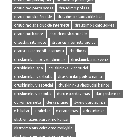
draudimo perrasymas
draudimo polisas
draudimo skaičiuoklė
draudimo skaiciuokle bta
draudimo skaiciuokle internetu
draudimo skaiciuokles
draudimu kainos
draudimu skaiciuokle
drauskis internetu
drauskis internetu pigiau
drausti automobili internetu
drudimas
druskininkai apgyvendinimas
druskininkai nakvyne
druskininkai spa
druskininkai viesbuciai
druskininkai viesbutis
druskininku poilsio namai
druskininku viesbuciai
druskininku viesbuciai kainos
druskininku viesbutis
duru ispardavimas
durų sistemos
durys internetu
durys pigiau
dvieju duru spinta
e bilietai
e bilietas
e draudimas
edraudimas
ekstremalaus vairavimo kursai
ekstremalaus vairavimo mokykla
ekstremalaus vairavimo pamokos