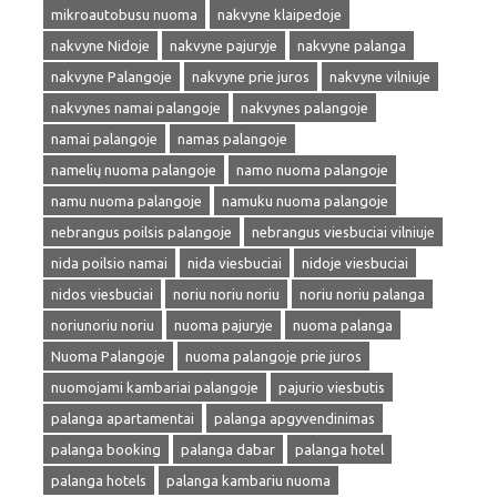
mikroautobusu nuoma
nakvyne klaipedoje
nakvyne Nidoje
nakvyne pajuryje
nakvyne palanga
nakvyne Palangoje
nakvyne prie juros
nakvyne vilniuje
nakvynes namai palangoje
nakvynes palangoje
namai palangoje
namas palangoje
namelių nuoma palangoje
namo nuoma palangoje
namu nuoma palangoje
namuku nuoma palangoje
nebrangus poilsis palangoje
nebrangus viesbuciai vilniuje
nida poilsio namai
nida viesbuciai
nidoje viesbuciai
nidos viesbuciai
noriu noriu noriu
noriu noriu palanga
noriunoriu noriu
nuoma pajuryje
nuoma palanga
Nuoma Palangoje
nuoma palangoje prie juros
nuomojami kambariai palangoje
pajurio viesbutis
palanga apartamentai
palanga apgyvendinimas
palanga booking
palanga dabar
palanga hotel
palanga hotels
palanga kambariu nuoma