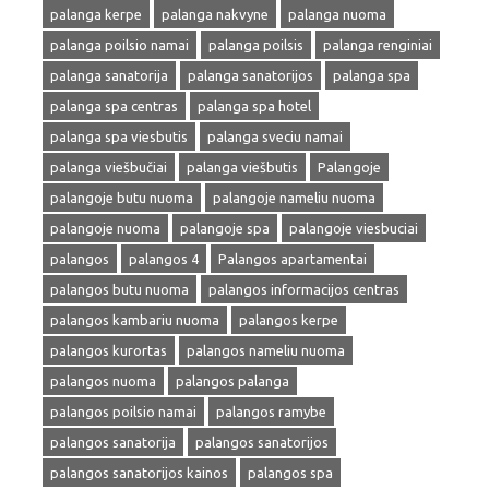
palanga kerpe
palanga nakvyne
palanga nuoma
palanga poilsio namai
palanga poilsis
palanga renginiai
palanga sanatorija
palanga sanatorijos
palanga spa
palanga spa centras
palanga spa hotel
palanga spa viesbutis
palanga sveciu namai
palanga viešbučiai
palanga viešbutis
Palangoje
palangoje butu nuoma
palangoje nameliu nuoma
palangoje nuoma
palangoje spa
palangoje viesbuciai
palangos
palangos 4
Palangos apartamentai
palangos butu nuoma
palangos informacijos centras
palangos kambariu nuoma
palangos kerpe
palangos kurortas
palangos nameliu nuoma
palangos nuoma
palangos palanga
palangos poilsio namai
palangos ramybe
palangos sanatorija
palangos sanatorijos
palangos sanatorijos kainos
palangos spa