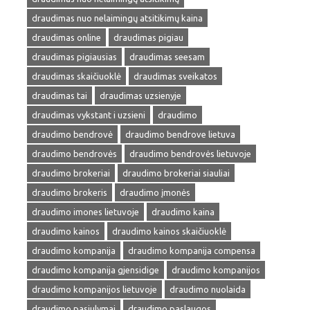
draudimas nuo nelaimingų atsitikimų kaina
draudimas online
draudimas pigiau
draudimas pigiausias
draudimas seesam
draudimas skaičiuoklė
draudimas sveikatos
draudimas tai
draudimas uzsienyje
draudimas vykstant i uzsieni
draudimo
draudimo bendrovė
draudimo bendrove lietuva
draudimo bendrovės
draudimo bendrovės lietuvoje
draudimo brokeriai
draudimo brokeriai siauliai
draudimo brokeris
draudimo įmonės
draudimo imones lietuvoje
draudimo kaina
draudimo kainos
draudimo kainos skaičiuoklė
draudimo kompanija
draudimo kompanija compensa
draudimo kompanija gjensidige
draudimo kompanijos
draudimo kompanijos lietuvoje
draudimo nuolaida
draudimo pasiulymai
draudimo paslaugos