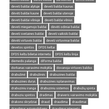
deveti baldai alytuje
deveti baldai kaunas
dėvėti baldai kaune
deveti baldai utenoje
deveti baldai vilniuje
deveti baldai vilnius
deveti miegamojo baldai
dėvėti odiniai baldai
deveti svetaines baldai
deveti vaikiski baldai
dėvėti virtuvės baldai
deveti virtuviniai baldai
devetos spintos
DFDS keltai
DFDS keltu bilietai internetu
DFDS keltu linija
diemedis palanga
diforma baldai
dorkanas vairavimo mokykla
dovanoja virtuves baldus
drabužinė
drabužinės
drabuzines baldai
drabuzines durys
drabuzines isplanavimas
drabuziniu iranga
drabuziniu sistemos
drabužių spinta
drabuziu spintos
dradimas
draiveris vairavimo mokykla
drakono skrydziai
draud
draudima
draudimai
draudimai automobiliams
draudimai internetu