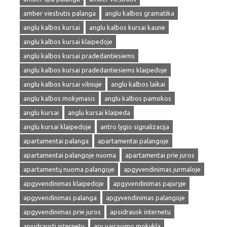
amber viesbutis palanga
anglu kalbos gramatika
anglu kalbos kursai
anglu kalbos kursai kaune
anglu kalbos kursai klaipedoje
anglu kalbos kursai pradedantiesiems
anglu kalbos kursai pradedantiesiems klaipedoje
anglu kalbos kursai vilniuje
anglu kalbos laikai
anglu kalbos mokymasis
anglu kalbos pamokos
anglu kursai
anglu kursai klaipeda
anglu kursai klaipedoje
antro lygio signalizacija
apartamentai palanga
apartamentai palangoje
apartamentai palangoje nuoma
apartamentai prie juros
apartamentų nuoma palangoje
apgyvendinimas jurmaloje
apgyvendinimas klaipedoje
apgyvendinimas pajuryje
apgyvendinimas palanga
apgyvendinimas palangoje
apgyvendinimas prie juros
apsidrausk internetu
apsidrausti internetu
arv vairavimo mokykla