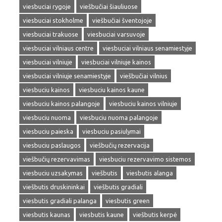
viesbuciai rygoje
viešbučiai šiauliuose
viesbuciai stokholme
viešbučiai šventojoje
viesbuciai trakuose
viesbuciai varsuvoje
viesbuciai vilniaus centre
viesbuciai vilniaus senamiestyje
viesbuciai vilniuje
viesbuciai vilniuje kainos
viesbuciai vilniuje senamiestyje
viešbučiai vilnius
viesbuciu kainos
viesbuciu kainos kaune
viesbuciu kainos palangoje
viesbuciu kainos vilniuje
viesbuciu nuoma
viesbuciu nuoma palangoje
viesbuciu paieska
viesbuciu pasiulymai
viesbuciu paslaugos
viešbučių rezervacija
viešbučių rezervavimas
viesbuciu rezervavimo sistemos
viesbuciu uzsakymas
viešbutis
viesbutis alanga
viešbutis druskininkai
viešbutis gradiali
viesbutis gradiali palanga
viesbutis green
viesbutis kaunas
viesbutis kaune
viešbutis kerpė