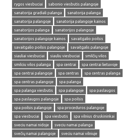
rygos viesbuciai
sabonio viesbutis palangoje
sanatorija gradiali palanga
sanatorija palanga
sanatorija palangoje
sanatorija palangoje kainos
sanatorijos palanga
sanatorijos palangoje
sanatorijos palangoje kainos
savaitgalio poilsis
savaitgalio poilsis palangoje
savaitgalis palangoje
siauliai viesbuciai
siauliu viesbuciai
smilčių vilos
smilciu vilos palanga
spa centrai
spa centrai lietuvoje
spa centrai palangoje
spa centras
spa centras palanga
spa centras palangoje
spa palanga
spa palanga viesbutis
spa palangoje
spa paslaugos
spa paslaugos palangoje
spa poilsis
spa poilsis palangoje
spa proceduros palangoje
spa viesbuciai
spa viesbutis
spa vilnius druskininkai
sveciu namai nidoje
sveciu namai palanga
svečių namai palangoje
sveciu namai vilniuje