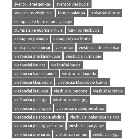
šventoji energetikas
sventoji viesbuciai
sventosios viesbuciai
tauras palanga
trakai viesbuciai
trumpalaike butu nuoma vilniuje
trumpalaike nuoma vilniuje
turkijos viesbuciai
vanagupe palanga
vanagupės viešbutis
ventspilis viesbuciai
viesbuciai
viesbuciai druskininkai
viešbučiai druskininkuose
viesbuciai jurmaloje
viesbuciai kaunas
viešbučiai kaune
viesbuciai kaune kainos
viesbuciai klaipeda
viešbučiai klaipėdoje
viesbuciai klaipedoje kainos
viešbučiai lietuvoje
viesbuciai londone
viešbučiai nidoje
viešbučiai palanga
viesbuciai palangoj
viesbuciai palangoje
viesbuciai palangoje akcija
viesbuciai palangoje akcijos
viesbuciai palangoje kainos
viesbuciai palangoje su spa
viesbuciai paryziuje
viesbuciai prie juros
viesbuciai romoje
viesbuciai ryga