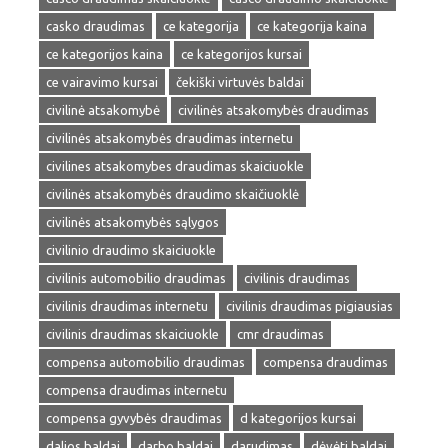
casko draudimas
ce kategorija
ce kategorija kaina
ce kategorijos kaina
ce kategorijos kursai
ce vairavimo kursai
čekiški virtuvės baldai
civilinė atsakomybė
civilinės atsakomybės draudimas
civilinės atsakomybės draudimas internetu
civilines atsakomybes draudimas skaiciuokle
civilinės atsakomybės draudimo skaičiuoklė
civilinės atsakomybės sąlygos
civilinio draudimo skaiciuokle
civilinis automobilio draudimas
civilinis draudimas
civilinis draudimas internetu
civilinis draudimas pigiausias
civilinis draudimas skaiciuokle
cmr draudimas
compensa automobilio draudimas
compensa draudimas
compensa draudimas internetu
compensa gyvybės draudimas
d kategorijos kursai
dalios baldai
darbo baldai
darudimas
dėvėti baldai