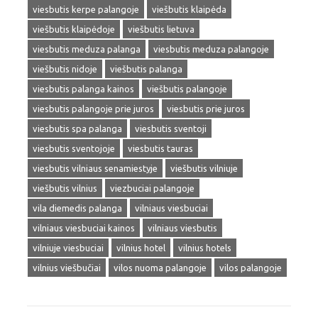
viesbutis kerpe palangoje
viešbutis klaipėda
viešbutis klaipėdoje
viešbutis lietuva
viesbutis meduza palanga
viesbutis meduza palangoje
viešbutis nidoje
viešbutis palanga
viesbutis palanga kainos
viešbutis palangoje
viesbutis palangoje prie juros
viesbutis prie juros
viesbutis spa palanga
viesbutis sventoji
viesbutis sventojoje
viesbutis tauras
viesbutis vilniaus senamiestyje
viešbutis vilniuje
viešbutis vilnius
viezbuciai palangoje
vila diemedis palanga
vilniaus viesbuciai
vilniaus viesbuciai kainos
vilniaus viesbutis
vilniuje viesbuciai
vilnius hotel
vilnius hotels
vilnius viešbučiai
vilos nuoma palangoje
vilos palangoje