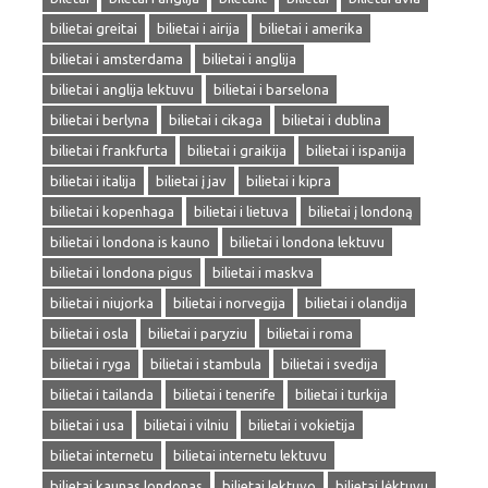
bilietai greitai
bilietai i airija
bilietai i amerika
bilietai i amsterdama
bilietai i anglija
bilietai i anglija lektuvu
bilietai i barselona
bilietai i berlyna
bilietai i cikaga
bilietai i dublina
bilietai i frankfurta
bilietai i graikija
bilietai i ispanija
bilietai i italija
bilietai į jav
bilietai i kipra
bilietai i kopenhaga
bilietai i lietuva
bilietai į londoną
bilietai i londona is kauno
bilietai i londona lektuvu
bilietai i londona pigus
bilietai i maskva
bilietai i niujorka
bilietai i norvegija
bilietai i olandija
bilietai i osla
bilietai i paryziu
bilietai i roma
bilietai i ryga
bilietai i stambula
bilietai i svedija
bilietai i tailanda
bilietai i tenerife
bilietai i turkija
bilietai i usa
bilietai i vilniu
bilietai i vokietija
bilietai internetu
bilietai internetu lektuvu
bilietai kaunas londonas
bilietai lektuvo
bilietai lėktuvu