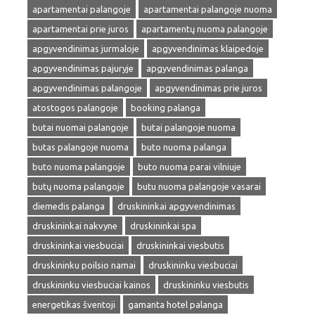
apartamentai palangoje
apartamentai palangoje nuoma
apartamentai prie juros
apartamentų nuoma palangoje
apgyvendinimas jurmaloje
apgyvendinimas klaipedoje
apgyvendinimas pajuryje
apgyvendinimas palanga
apgyvendinimas palangoje
apgyvendinimas prie juros
atostogos palangoje
booking palanga
butai nuomai palangoje
butai palangoje nuoma
butas palangoje nuoma
buto nuoma palanga
buto nuoma palangoje
buto nuoma parai vilniuje
butų nuoma palangoje
butu nuoma palangoje vasarai
diemedis palanga
druskininkai apgyvendinimas
druskininkai nakvyne
druskininkai spa
druskininkai viesbuciai
druskininkai viesbutis
druskininku poilsio namai
druskininku viesbuciai
druskininku viesbuciai kainos
druskininku viesbutis
energetikas šventoji
gamanta hotel palanga