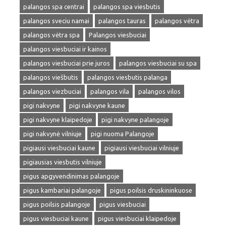
palangos spa centrai
palangos spa viesbutis
palangos sveciu namai
palangos tauras
palangos vėtra
palangos vėtra spa
Palangos viesbuciai
palangos viesbuciai ir kainos
palangos viesbuciai prie juros
palangos viesbuciai su spa
palangos viešbutis
palangos viesbutis palanga
palangos viezbuciai
palangos vila
palangos vilos
pigi nakvyne
pigi nakvyne kaune
pigi nakvyne klaipedoje
pigi nakvyne palangoje
pigi nakvynė vilniuje
pigi nuoma Palangoje
pigiausi viesbuciai kaune
pigiausi viesbuciai vilniuje
pigiausias viesbutis vilniuje
pigus apgyvendinimas palangoje
pigus kambariai palangoje
pigus poilsis druskininkuose
pigus poilsis palangoje
pigus viesbuciai
pigus viesbuciai kaune
pigus viesbuciai klaipedoje