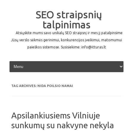
SEO straipsnių
talpinimas
Atsiųskite mums savo unikalų SEO straipsnį ir mes jį patalpinsime
Jūsų verslo sėkmės gerinimui, konkurencijos įveikimui, matomumui
paieškos sistemose. Susisiekime: info@itturas.lt
Skip to content
TAG ARCHIVES:
NIDA POILSIO NAMAI
Apsilankiusiems Vilniuje
sunkumų su nakvyne nekyla