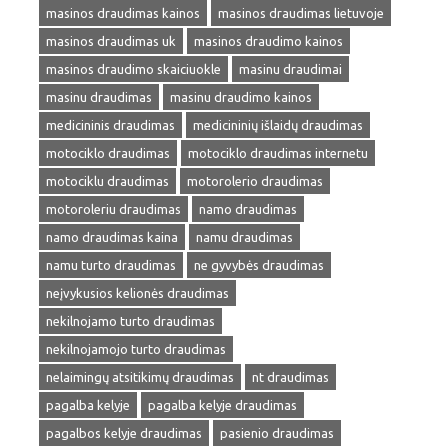
masinos draudimas kainos
masinos draudimas lietuvoje
masinos draudimas uk
masinos draudimo kainos
masinos draudimo skaiciuokle
masinu draudimai
masinu draudimas
masinu draudimo kainos
medicininis draudimas
medicininių išlaidų draudimas
motociklo draudimas
motociklo draudimas internetu
motociklu draudimas
motorolerio draudimas
motoroleriu draudimas
namo draudimas
namo draudimas kaina
namu draudimas
namu turto draudimas
ne gyvybės draudimas
neįvykusios kelionės draudimas
nekilnojamo turto draudimas
nekilnojamojo turto draudimas
nelaimingų atsitikimų draudimas
nt draudimas
pagalba kelyje
pagalba kelyje draudimas
pagalbos kelyje draudimas
pasienio draudimas