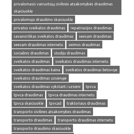
privalomasis vairuotojų civilinės atsakomybės draudimas
skaiciuokle
privalomojo draudimo skaiciuokle
privatus sveikatos draudimas
repatriacijos draudimas
savanoriškas sveikatos draudimas
seesam draudimas
seesam draudimas internetu
seimos draudimas
socialinis draudimas
studiju draudimas
sveikatos draudimas
sveikatos draudimas internetu
sveikatos draudimas kaina
sveikatos draudimas lietuvoje
sveikatos draudimas uzsienyje
sveikatos draudimas vykstant i uzsieni
tpvca
tpvca draudimas
tpvca draudimas internetu
tpvca skaiciuokle
tpvcad
traktoriaus draudimas
transporto civilines atsakomybes draudimas
transporto draudimas
transporto draudimas internetu
transporto draudimo skaiciuokle