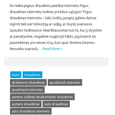
Ko reikia pigaus draudimo paieškai internetu Pigus
draudimas internetu: kokios yra kitos sąlygos? Pigus
draudimas internetu – tokį žodžių junginį galima dažnai
išgirsti tiek per televiziją ar radiją, ar išvysti įvairiuose
spaudos leidiniuose. Nepriklausomai nuo to, kur jį išvysime
ar pamatysime, negalime nuginčyti fakto, jog būtent šis
pasirinkimas yra vienas iš tų, kuri ypač domina žmones.
Nesunku suprasti,…
Read More »
Auto
Draudimas
ab lietuvos draudimas
apsidrausk internetu
apsidrausti internetu
asmens civilinės atsakomybės draudimas
asmens draudimas
auto draudimas
auto draudimas internetu