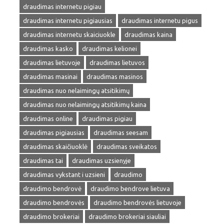
draudimas internetu pigiau
draudimas internetu pigiausias
draudimas internetu pigus
draudimas internetu skaiciuokle
draudimas kaina
draudimas kasko
draudimas kelionei
draudimas lietuvoje
draudimas lietuvos
draudimas masinai
draudimas masinos
draudimas nuo nelaimingų atsitikimų
draudimas nuo nelaimingų atsitikimų kaina
draudimas online
draudimas pigiau
draudimas pigiausias
draudimas seesam
draudimas skaičiuoklė
draudimas sveikatos
draudimas tai
draudimas uzsienyje
draudimas vykstant i uzsieni
draudimo
draudimo bendrovė
draudimo bendrove lietuva
draudimo bendrovės
draudimo bendrovės lietuvoje
draudimo brokeriai
draudimo brokeriai siauliai