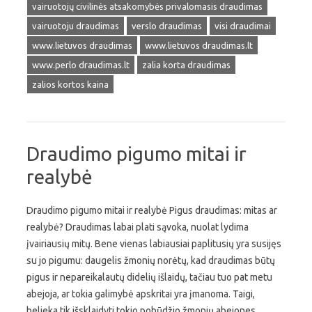
vairuotojų civilinės atsakomybės privalomasis draudimas
vairuotoju draudimas
verslo draudimas
visi draudimai
www.lietuvos draudimas
www.lietuvos draudimas.lt
www.perlo draudimas.lt
zalia korta draudimas
zalios kortos kaina
Draudimo pigumo mitai ir
realybė
Draudimo pigumo mitai ir realybė Pigus draudimas: mitas ar
realybė? Draudimas labai plati sąvoka, nuolat lydima
įvairiausių mitų. Bene vienas labiausiai paplitusių yra susijęs
su jo pigumu: daugelis žmonių norėtų, kad draudimas būtų
pigus ir nepareikalautų didelių išlaidų, tačiau tuo pat metu
abejoja, ar tokia galimybė apskritai yra įmanoma. Taigi,
belieka tik išsklaidyti tokio pobūdžio žmonių abejones,