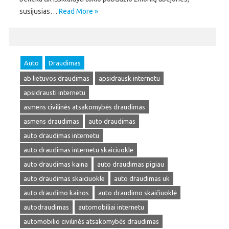
susijusias…
Read More »
Auto
Draudimas
ab lietuvos draudimas
apsidrausk internetu
apsidrausti internetu
asmens civilinės atsakomybės draudimas
asmens draudimas
auto draudimas
auto draudimas internetu
auto draudimas internetu skaiciuokle
auto draudimas kaina
auto draudimas pigiau
auto draudimas skaiciuokle
auto draudimas uk
auto draudimo kainos
auto draudimo skaičiuoklė
autodraudimas
automobiliai internetu
automobilio civilinės atsakomybės draudimas