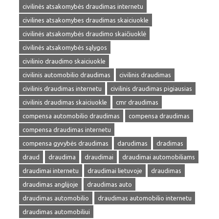
civilinės atsakomybės draudimas internetu
civilines atsakomybes draudimas skaiciuokle
civilinės atsakomybės draudimo skaičiuoklė
civilinės atsakomybės sąlygos
civilinio draudimo skaiciuokle
civilinis automobilio draudimas
civilinis draudimas
civilinis draudimas internetu
civilinis draudimas pigiausias
civilinis draudimas skaiciuokle
cmr draudimas
compensa automobilio draudimas
compensa draudimas
compensa draudimas internetu
compensa gyvybės draudimas
darudimas
dradimas
draud
draudima
draudimai
draudimai automobiliams
draudimai internetu
draudimai lietuvoje
draudimas
draudimas anglijoje
draudimas auto
draudimas automobilio
draudimas automobilio internetu
draudimas automobiliui