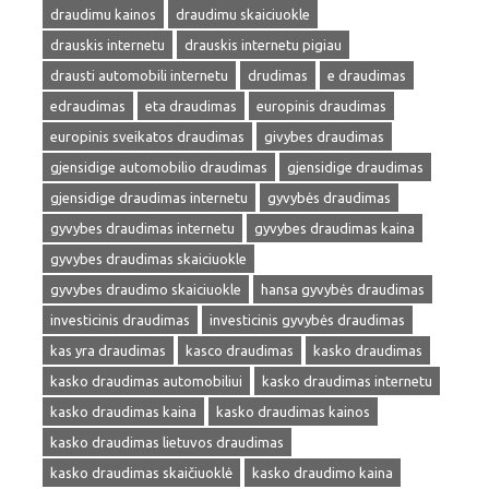
draudimu kainos
draudimu skaiciuokle
drauskis internetu
drauskis internetu pigiau
drausti automobili internetu
drudimas
e draudimas
edraudimas
eta draudimas
europinis draudimas
europinis sveikatos draudimas
givybes draudimas
gjensidige automobilio draudimas
gjensidige draudimas
gjensidige draudimas internetu
gyvybės draudimas
gyvybes draudimas internetu
gyvybes draudimas kaina
gyvybes draudimas skaiciuokle
gyvybes draudimo skaiciuokle
hansa gyvybės draudimas
investicinis draudimas
investicinis gyvybės draudimas
kas yra draudimas
kasco draudimas
kasko draudimas
kasko draudimas automobiliui
kasko draudimas internetu
kasko draudimas kaina
kasko draudimas kainos
kasko draudimas lietuvos draudimas
kasko draudimas skaičiuoklė
kasko draudimo kaina