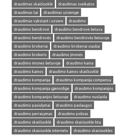
draudimas skaičiuoklė
draudimas sveikatos
draudimas tai
draudimas uzsienyje
draudimas vykstant i uzsieni
draudimo
draudimo bendrovė
draudimo bendrove lietuva
draudimo bendrovės
draudimo bendrovės lietuvoje
draudimo brokeriai
draudimo brokeriai siauliai
draudimo brokeris
draudimo įmonės
draudimo imones lietuvoje
draudimo kaina
draudimo kainos
draudimo kainos skaičiuoklė
draudimo kompanija
draudimo kompanija compensa
draudimo kompanija gjensidige
draudimo kompanijos
draudimo kompanijos lietuvoje
draudimo nuolaida
draudimo pasiulymai
draudimo paslaugos
draudimo perrasymas
draudimo polisas
draudimo skaičiuoklė
draudimo skaiciuokle bta
draudimo skaiciuokle internetu
draudimo skaiciuokles