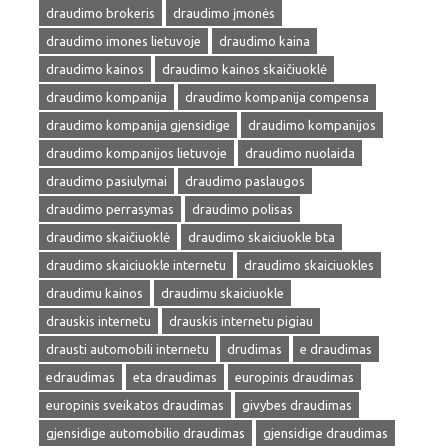
draudimo brokeris
draudimo įmonės
draudimo imones lietuvoje
draudimo kaina
draudimo kainos
draudimo kainos skaičiuoklė
draudimo kompanija
draudimo kompanija compensa
draudimo kompanija gjensidige
draudimo kompanijos
draudimo kompanijos lietuvoje
draudimo nuolaida
draudimo pasiulymai
draudimo paslaugos
draudimo perrasymas
draudimo polisas
draudimo skaičiuoklė
draudimo skaiciuokle bta
draudimo skaiciuokle internetu
draudimo skaiciuokles
draudimu kainos
draudimu skaiciuokle
drauskis internetu
drauskis internetu pigiau
drausti automobili internetu
drudimas
e draudimas
edraudimas
eta draudimas
europinis draudimas
europinis sveikatos draudimas
givybes draudimas
gjensidige automobilio draudimas
gjensidige draudimas