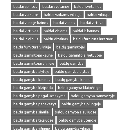
baldai spintos
baldai svetainei
baldai svetaines
baldai vaikams
baldai vaikams vilniuje
baldai vilniuje
baldai vilniuje kainos
baldai vilnius
baldai virtuvei
baldai virtuves
baldai visiems
baldai.lt kaunas
baldai.lt vilnius
baldu dizainas
baldu furnitura internetu
baldu furnitura vilniuje
baldų gamintojai
baldu gamintojai kaune
baldu gamintojai lietuvoje
baldu gamintojai vilniuje
baldų gamyba
baldu gamyba alytuje
baldu gamyba alytus
baldų gamyba kaunas
baldų gamyba kaune
baldu gamyba klaipeda
baldų gamyba klaipėdoje
baldu gamyba pagal uzsakyma
baldu gamyba panevezyje
baldu gamyba panevezys
baldu gamyba plungeje
baldu gamyba siauliai
baldu gamyba siauliuose
baldu gamyba telsiuose
baldu gamyba utenoje
baldų gamyba vilniuje
baldų gamyba vilnius