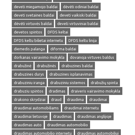
deveti miegamojo baldai
dėvėti odiniai baldai
deveti svetaines baldai
deveti vaikiski baldai
dėvėti virtuvės baldai
deveti virtuviniai baldai
devetos spintos
DFDS keltai
DFDS keltu bilietai internetu
DFDS keltu linija
diemedis palanga
diforma baldai
dorkanas vairavimo mokykla
dovanoja virtuves baldus
drabužinė
drabužinės
drabuzines baldai
drabuzines durys
drabuzines isplanavimas
drabuziniu iranga
drabuziniu sistemos
drabužių spinta
drabuziu spintos
dradimas
draiveris vairavimo mokykla
drakono skrydziai
draud
draudima
draudimai
draudimai automobiliams
draudimai internetu
draudimai lietuvoje
draudimas
draudimas anglijoje
draudimas auto
draudimas automobilio
draudimas automobilio internetu
draudimas automobiliui