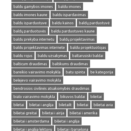
baldu gamybos imones
baldu imones
baldu imones kaune
baldu ispardavimas
baldu isparduotuve
baldu kainos
baldų parduotuvė
baldų parduotuvės
baldu parduotuves kaune
baldu prekyba internetu
baldų projektavimas
baldu projektavimas internete
baldu projektuotojas
baldu rojus
baldu uzsakymas
baltarusiski baldai
balticum draudimas
baltikums draudimas
bareikio vairavimo mokykla
batu spinta
be kategorija
belejevo vairavimo mokykla
bendrosios civilinės atsakomybės draudimas
bialo vairavimo mokykla
bikuvos baldai
bileitai
biletai
biletai i anglija
biletailt
bilietai
bilietai avia
bilietai greitai
bilietai i airija
bilietai i amerika
bilietai i amsterdama
bilietai i anglija
bilietai i anglija lektuvu
bilietai i barselona