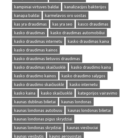
kampiniai virtuves baldai
kanalizacijos bakterijos
kanapa baldai
karmelavos oro uostas
kas yra draudimas
kas yra seo
kasco draudimas
kasko draudimas
kasko draudimas automobiliui
kasko draudimas internetu
kasko draudimas kaina
kasko draudimas kainos
kasko draudimas lietuvos draudimas
kasko draudimas skaičiuoklė
kasko draudimo kaina
kasko draudimo kainos
kasko draudimo salygos
kasko draudimo skaičiuoklė
kasko internetu
kasko kaina
kasko skaičiuoklė
kategorijos vairavimo
kaunas dublinas bilietai
kaunas londonas
kaunas londonas autobusu
kaunas londonas bilietai
kaunas londonas pigus skrydziai
kaunas londonas skrydziai
kaunas viesbuciai
kaunas viesbutis
kauno aerouostas