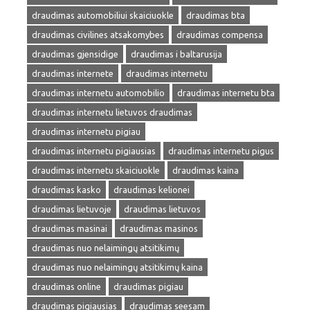
draudimas automobiliui skaiciuokle
draudimas bta
draudimas civilines atsakomybes
draudimas compensa
draudimas gjensidige
draudimas i baltarusija
draudimas internete
draudimas internetu
draudimas internetu automobilio
draudimas internetu bta
draudimas internetu lietuvos draudimas
draudimas internetu pigiau
draudimas internetu pigiausias
draudimas internetu pigus
draudimas internetu skaiciuokle
draudimas kaina
draudimas kasko
draudimas kelionei
draudimas lietuvoje
draudimas lietuvos
draudimas masinai
draudimas masinos
draudimas nuo nelaimingų atsitikimų
draudimas nuo nelaimingų atsitikimų kaina
draudimas online
draudimas pigiau
draudimas pigiausias
draudimas seesam