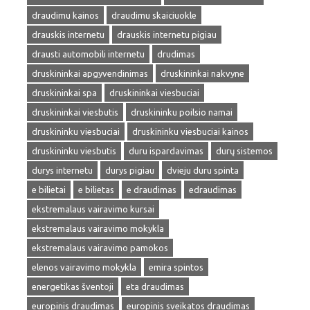
draudimu kainos
draudimu skaiciuokle
drauskis internetu
drauskis internetu pigiau
drausti automobili internetu
drudimas
druskininkai apgyvendinimas
druskininkai nakvyne
druskininkai spa
druskininkai viesbuciai
druskininkai viesbutis
druskininku poilsio namai
druskininku viesbuciai
druskininku viesbuciai kainos
druskininku viesbutis
duru ispardavimas
durų sistemos
durys internetu
durys pigiau
dvieju duru spinta
e bilietai
e bilietas
e draudimas
edraudimas
ekstremalaus vairavimo kursai
ekstremalaus vairavimo mokykla
ekstremalaus vairavimo pamokos
elenos vairavimo mokykla
emira spintos
energetikas šventoji
eta draudimas
europinis draudimas
europinis sveikatos draudimas