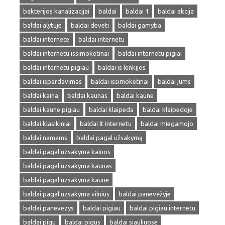
bakterijos kanalizacijai
baldai
baldai 1
baldai akcija
baldai alytuje
baldai deveti
baldai gamyba
baldai internete
baldai internetu
baldai internetu issimoketinai
baldai internetu pigiai
baldai internetu pigiau
baldai is lenkijos
baldai ispardavimas
baldai issimoketinai
baldai jums
baldai kaina
baldai kaunas
baldai kaune
baldai kaune pigiau
baldai klaipeda
baldai klaipedoje
baldai klasikiniai
baldai lt internetu
baldai miegamojo
baldai namams
baldai pagal užsakymą
baldai pagal uzsakyma kainos
baldai pagal uzsakyma kaunas
baldai pagal uzsakyma kaune
baldai pagal uzsakyma vilnius
baldai panevėžyje
baldai panevezys
baldai pigiau
baldai pigiau internetu
baldai pigu
baldai pigus
baldai siauliuose