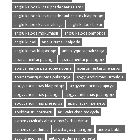
anglu kalbos kursai pradedantiesiems
anglu kalbos kursai pradedantiesiems klaipedoje
anglu kalbos kursai vilniuje
anglu kalbos laikai
anglu kalbos mokymasis
anglu kalbos pamokos
anglu kursai
anglu kursai klaipeda
anglu kursai klaipedoje
antro lygio signalizacija
apartamentai palanga
apartamentai palangoje
apartamentai palangoje nuoma
apartamentai prie juros
apartamentų nuoma palangoje
apgyvendinimas jurmaloje
apgyvendinimas klaipedoje
apgyvendinimas pajuryje
apgyvendinimas palanga
apgyvendinimas palangoje
apgyvendinimas prie juros
apsidrausk internetu
apsidrausti internetu
arv vairavimo mokykla
asmens civilinės atsakomybės draudimas
asmens draudimas
atostogos palangoje
audėjo baldai
auto draudimas
auto draudimas internetu