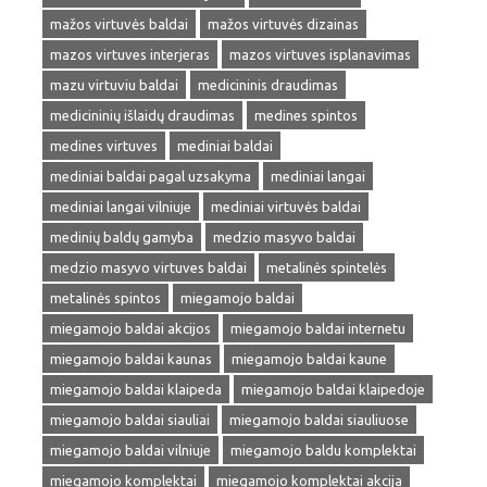
mažos virtuvės baldai
mažos virtuvės dizainas
mazos virtuves interjeras
mazos virtuves isplanavimas
mazu virtuviu baldai
medicininis draudimas
medicininių išlaidų draudimas
medines spintos
medines virtuves
mediniai baldai
mediniai baldai pagal uzsakyma
mediniai langai
mediniai langai vilniuje
mediniai virtuvės baldai
medinių baldų gamyba
medzio masyvo baldai
medzio masyvo virtuves baldai
metalinės spintelės
metalinės spintos
miegamojo baldai
miegamojo baldai akcijos
miegamojo baldai internetu
miegamojo baldai kaunas
miegamojo baldai kaune
miegamojo baldai klaipeda
miegamojo baldai klaipedoje
miegamojo baldai siauliai
miegamojo baldai siauliuose
miegamojo baldai vilniuje
miegamojo baldu komplektai
miegamojo komplektai
miegamojo komplektai akcija