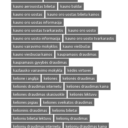
kauno aerouostas bilietai
kauno baldai
kauno oro uostas
kauno oro uostas bilietu kainos
kauno oro uostas informacija
kauno oro uostas tvarkarastis
kauno oro uosto
kauno oro uosto informacija
kauno oro uosto tvarkarastis
kauno vairavimo mokyklos
kauno viešbučiai
kauno viesbuciai kainos
kaupiamasis draudimas
kaupiamasis gyvybės draudimas
kazlausko vairavimo mokykla
kėdės virtuvei
kelione i anglija
keliones
kelionės draudimas
kelionės draudimas internetu
keliones draudimas kaina
keliones draudimas skaiciuokle
kelionės lėktuvu
keliones pigiau
keliones sveikatos draudimas
kelioninis draudimas
kelioniu bilietai
kelioniu bilietai lektuvu
kelionių draudimas
kelionių draudimas internetu
kelionių draudimas kaina