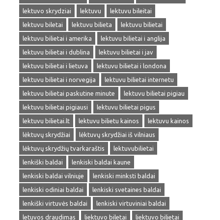
lektuvo skrydziai
lektuvu
lektuvu bileitai
lektuvu biletai
lektuvu bilieta
lektuvu bilietai
lektuvu bilietai i amerika
lektuvu bilietai i anglija
lektuvu bilietai i dublina
lektuvu bilietai i jav
lektuvu bilietai i lietuva
lektuvu bilietai i londona
lektuvu bilietai i norvegija
lektuvu bilietai internetu
lektuvu bilietai paskutine minute
lektuvu bilietai pigiau
lektuvu bilietai pigiausi
lektuvu bilietai pigus
lektuvu bilietai.lt
lektuvu bilietu kainos
lektuvu kainos
lėktuvų skrydžiai
lėktuvų skrydžiai iš vilniaus
lėktuvų skrydžių tvarkaraštis
lektuvubilietai
lenkiški baldai
lenkiski baldai kaune
lenkiski baldai vilniuje
lenkiski minksti baldai
lenkiski odiniai baldai
lenkiski svetaines baldai
lenkiški virtuvės baldai
lenkiski virtuviniai baldai
letuvos draudimas
liektuvo biletai
liektuvo bilietai