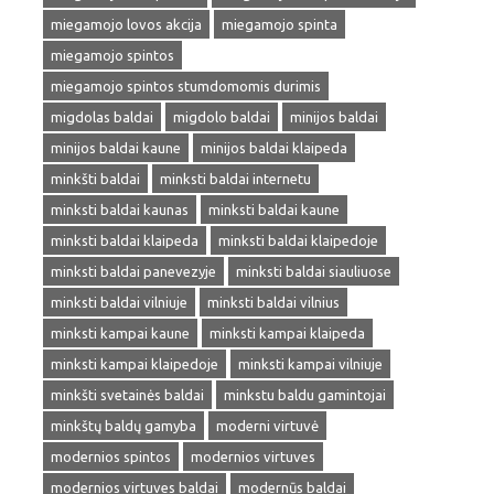
miegamojo lovos akcija
miegamojo spinta
miegamojo spintos
miegamojo spintos stumdomomis durimis
migdolas baldai
migdolo baldai
minijos baldai
minijos baldai kaune
minijos baldai klaipeda
minkšti baldai
minksti baldai internetu
minksti baldai kaunas
minksti baldai kaune
minksti baldai klaipeda
minksti baldai klaipedoje
minksti baldai panevezyje
minksti baldai siauliuose
minksti baldai vilniuje
minksti baldai vilnius
minksti kampai kaune
minksti kampai klaipeda
minksti kampai klaipedoje
minksti kampai vilniuje
minkšti svetainės baldai
minkstu baldu gamintojai
minkštų baldų gamyba
moderni virtuvė
modernios spintos
modernios virtuves
modernios virtuves baldai
modernūs baldai