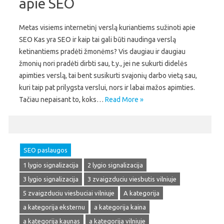
apie SEO
Metas visiems internetinį verslą kuriantiems sužinoti apie
SEO Kas yra SEO ir kaip tai gali būti naudinga verslą
ketinantiems pradėti žmonėms? Vis daugiau ir daugiau
žmonių nori pradėti dirbti sau, t.y., jei ne sukurti didelės
apimties verslą, tai bent susikurti svajonių darbo vietą sau,
kuri taip pat prilygsta verslui, nors ir labai mažos apimties.
Tačiau nepaisant to, koks…
Read More »
SEO paslaugos
1 lygio signalizacija
2 lygio signalizacija
3 lygio signalizacija
3 zvaigzduciu viesbutis vilniuje
5 zvaigzduciu viesbuciai vilniuje
A kategorija
a kategorija eksternu
a kategorija kaina
a kategorija kaunas
a kategorija vilniuje