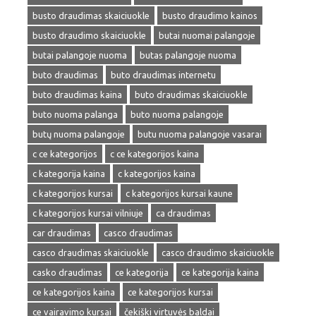
busto draudimas skaiciuokle
busto draudimo kainos
busto draudimo skaiciuokle
butai nuomai palangoje
butai palangoje nuoma
butas palangoje nuoma
buto draudimas
buto draudimas internetu
buto draudimas kaina
buto draudimas skaiciuokle
buto nuoma palanga
buto nuoma palangoje
butų nuoma palangoje
butu nuoma palangoje vasarai
c ce kategorijos
c ce kategorijos kaina
c kategorija kaina
c kategorijos kaina
c kategorijos kursai
c kategorijos kursai kaune
c kategorijos kursai vilniuje
ca draudimas
car draudimas
casco draudimas
casco draudimas skaiciuokle
casco draudimo skaiciuokle
casko draudimas
ce kategorija
ce kategorija kaina
ce kategorijos kaina
ce kategorijos kursai
ce vairavimo kursai
čekiški virtuvės baldai