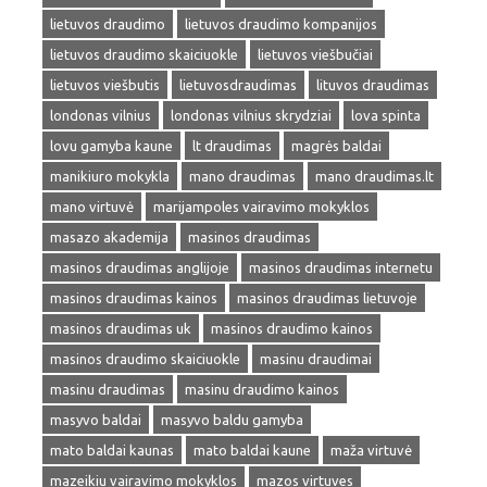
lietuvos draudimo
lietuvos draudimo kompanijos
lietuvos draudimo skaiciuokle
lietuvos viešbučiai
lietuvos viešbutis
lietuvosdraudimas
lituvos draudimas
londonas vilnius
londonas vilnius skrydziai
lova spinta
lovu gamyba kaune
lt draudimas
magrės baldai
manikiuro mokykla
mano draudimas
mano draudimas.lt
mano virtuvė
marijampoles vairavimo mokyklos
masazo akademija
masinos draudimas
masinos draudimas anglijoje
masinos draudimas internetu
masinos draudimas kainos
masinos draudimas lietuvoje
masinos draudimas uk
masinos draudimo kainos
masinos draudimo skaiciuokle
masinu draudimai
masinu draudimas
masinu draudimo kainos
masyvo baldai
masyvo baldu gamyba
mato baldai kaunas
mato baldai kaune
maža virtuvė
mazeikiu vairavimo mokyklos
mazos virtuves