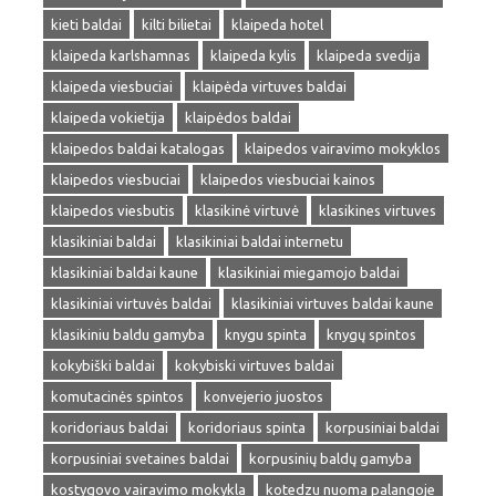
kieti baldai
kilti bilietai
klaipeda hotel
klaipeda karlshamnas
klaipeda kylis
klaipeda svedija
klaipeda viesbuciai
klaipėda virtuves baldai
klaipeda vokietija
klaipėdos baldai
klaipedos baldai katalogas
klaipedos vairavimo mokyklos
klaipedos viesbuciai
klaipedos viesbuciai kainos
klaipedos viesbutis
klasikinė virtuvė
klasikines virtuves
klasikiniai baldai
klasikiniai baldai internetu
klasikiniai baldai kaune
klasikiniai miegamojo baldai
klasikiniai virtuvės baldai
klasikiniai virtuves baldai kaune
klasikiniu baldu gamyba
knygu spinta
knygų spintos
kokybiški baldai
kokybiski virtuves baldai
komutacinės spintos
konvejerio juostos
koridoriaus baldai
koridoriaus spinta
korpusiniai baldai
korpusiniai svetaines baldai
korpusinių baldų gamyba
kostygovo vairavimo mokykla
kotedzu nuoma palangoje