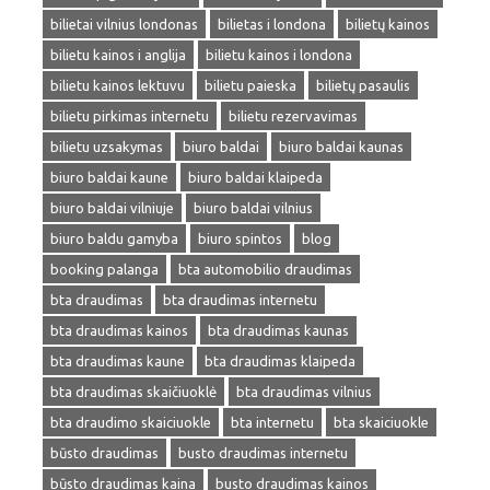
bilietai vilnius londonas
bilietas i londona
bilietų kainos
bilietu kainos i anglija
bilietu kainos i londona
bilietu kainos lektuvu
bilietu paieska
bilietų pasaulis
bilietu pirkimas internetu
bilietu rezervavimas
bilietu uzsakymas
biuro baldai
biuro baldai kaunas
biuro baldai kaune
biuro baldai klaipeda
biuro baldai vilniuje
biuro baldai vilnius
biuro baldu gamyba
biuro spintos
blog
booking palanga
bta automobilio draudimas
bta draudimas
bta draudimas internetu
bta draudimas kainos
bta draudimas kaunas
bta draudimas kaune
bta draudimas klaipeda
bta draudimas skaičiuoklė
bta draudimas vilnius
bta draudimo skaiciuokle
bta internetu
bta skaiciuokle
būsto draudimas
busto draudimas internetu
būsto draudimas kaina
busto draudimas kainos