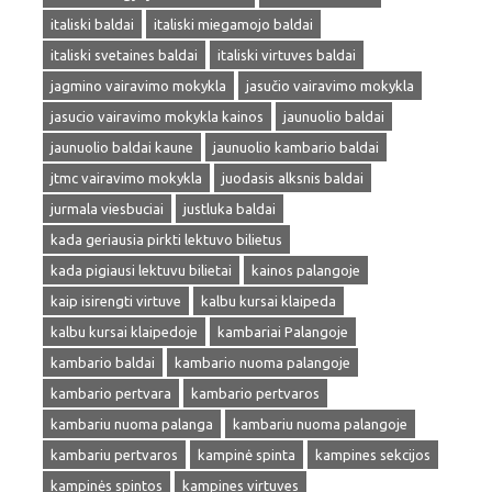
italiski baldai
italiski miegamojo baldai
italiski svetaines baldai
italiski virtuves baldai
jagmino vairavimo mokykla
jasučio vairavimo mokykla
jasucio vairavimo mokykla kainos
jaunuolio baldai
jaunuolio baldai kaune
jaunuolio kambario baldai
jtmc vairavimo mokykla
juodasis alksnis baldai
jurmala viesbuciai
justluka baldai
kada geriausia pirkti lektuvo bilietus
kada pigiausi lektuvu bilietai
kainos palangoje
kaip isirengti virtuve
kalbu kursai klaipeda
kalbu kursai klaipedoje
kambariai Palangoje
kambario baldai
kambario nuoma palangoje
kambario pertvara
kambario pertvaros
kambariu nuoma palanga
kambariu nuoma palangoje
kambariu pertvaros
kampinė spinta
kampines sekcijos
kampinės spintos
kampines virtuves