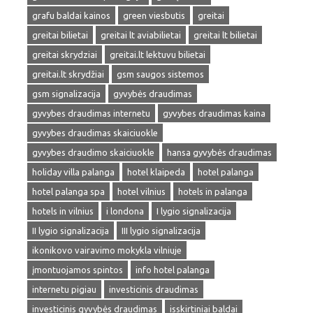
grafu baldai kainos
green viesbutis
greitai
greitai bilietai
greitai lt aviabilietai
greitai lt bilietai
greitai skrydziai
greitai.lt lektuvu bilietai
greitai.lt skrydžiai
gsm saugos sistemos
gsm signalizacija
gyvybės draudimas
gyvybes draudimas internetu
gyvybes draudimas kaina
gyvybes draudimas skaiciuokle
gyvybes draudimo skaiciuokle
hansa gyvybės draudimas
holiday villa palanga
hotel klaipeda
hotel palanga
hotel palanga spa
hotel vilnius
hotels in palanga
hotels in vilnius
i londona
I lygio signalizacija
II lygio signalizacija
III lygio signalizacija
ikonikovo vairavimo mokykla vilniuje
įmontuojamos spintos
info hotel palanga
internetu pigiau
investicinis draudimas
investicinis gyvybės draudimas
isskirtiniai baldai