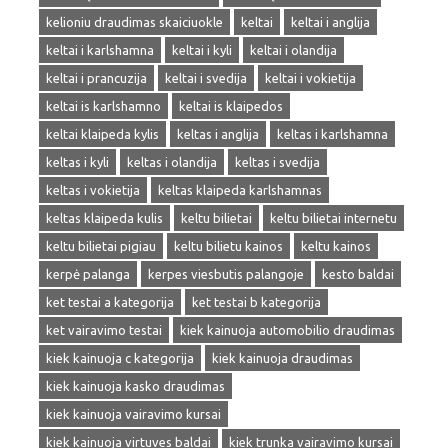
kelioniu draudimas skaiciuokle
keltai
keltai i anglija
keltai i karlshamna
keltai i kyli
keltai i olandija
keltai i prancuzija
keltai i svedija
keltai i vokietija
keltai is karlshamno
keltai is klaipedos
keltai klaipeda kylis
keltas i anglija
keltas i karlshamna
keltas i kyli
keltas i olandija
keltas i svedija
keltas i vokietija
keltas klaipeda karlshamnas
keltas klaipeda kulis
keltu bilietai
keltu bilietai internetu
keltu bilietai pigiau
keltu bilietu kainos
keltu kainos
kerpė palanga
kerpes viesbutis palangoje
kesto baldai
ket testai a kategorija
ket testai b kategorija
ket vairavimo testai
kiek kainuoja automobilio draudimas
kiek kainuoja c kategorija
kiek kainuoja draudimas
kiek kainuoja kasko draudimas
kiek kainuoja vairavimo kursai
kiek kainuoja virtuves baldai
kiek trunka vairavimo kursai