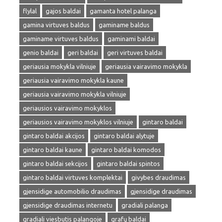
flylal
gajos baldai
gamanta hotel palanga
gamina virtuves baldus
gaminame baldus
gaminame virtuves baldus
gaminami baldai
genio baldai
geri baldai
geri virtuves baldai
geriausia mokykla vilniuje
geriausia vairavimo mokykla
geriausia vairavimo mokykla kaune
geriausia vairavimo mokykla vilniuje
geriausios vairavimo mokyklos
geriausios vairavimo mokyklos vilniuje
gintaro baldai
gintaro baldai akcijos
gintaro baldai alytuje
gintaro baldai kaune
gintaro baldai komodos
gintaro baldai sekcijos
gintaro baldai spintos
gintaro baldai virtuves komplektai
givybes draudimas
gjensidige automobilio draudimas
gjensidige draudimas
gjensidige draudimas internetu
gradiali palanga
gradiali viesbutis palangoje
grafų baldai