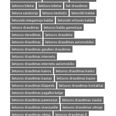
liektuvu biletai
liektuvu bilietai
liet draudimas
lietuva sanatorija
lietuva viesbutis
lietuviški baldai
lietuviski miegamojo baldai
lietuviski virtuves baldai
lietuvo draudimas
lietuvos baldu gamintojai
lietuvos darudimas
lietuvos draudima
lietuvos draudimas
lietuvos draudimas automobiliui
lietuvos draudimas gyvybes draudimas
lietuvos draudimas internetu
lietuvos draudimas internetu automobilio
lietuvos draudimas kainos
lietuvos draudimas kasko
lietuvos draudimas kaunas
lietuvos draudimas kaune
lietuvos draudimas klaipeda
lietuvos draudimas kontaktai
lietuvos draudimas pagalba kelyje
lietuvos draudimas panevezys
lietuvos draudimas siauliai
lietuvos draudimas skaiciuokle
lietuvos draudimas vilniuje
lietuvos draudimas vilnius
lietuvos draudimas.lt