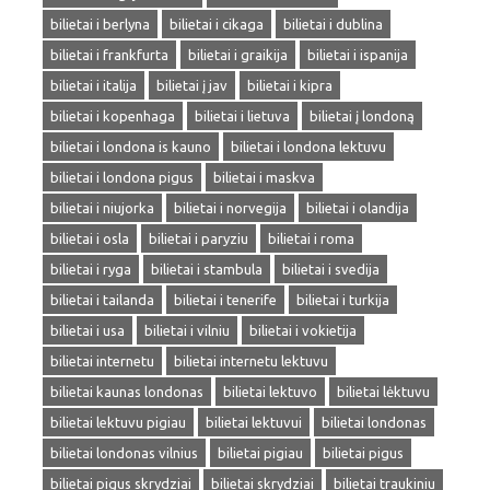
bilietai i berlyna
bilietai i cikaga
bilietai i dublina
bilietai i frankfurta
bilietai i graikija
bilietai i ispanija
bilietai i italija
bilietai į jav
bilietai i kipra
bilietai i kopenhaga
bilietai i lietuva
bilietai į londoną
bilietai i londona is kauno
bilietai i londona lektuvu
bilietai i londona pigus
bilietai i maskva
bilietai i niujorka
bilietai i norvegija
bilietai i olandija
bilietai i osla
bilietai i paryziu
bilietai i roma
bilietai i ryga
bilietai i stambula
bilietai i svedija
bilietai i tailanda
bilietai i tenerife
bilietai i turkija
bilietai i usa
bilietai i vilniu
bilietai i vokietija
bilietai internetu
bilietai internetu lektuvu
bilietai kaunas londonas
bilietai lektuvo
bilietai lėktuvu
bilietai lektuvu pigiau
bilietai lektuvui
bilietai londonas
bilietai londonas vilnius
bilietai pigiau
bilietai pigus
bilietai pigus skrydziai
bilietai skrydziai
bilietai traukiniu