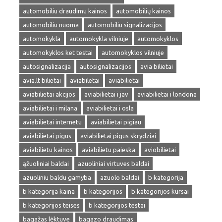
automobiliu draudimu kainos
automobilių kainos
automobiliu nuoma
automobiliu signalizacijos
automokykla
automokykla vilniuje
automokyklos
automokyklos ket testai
automokyklos vilniuje
autosignalizacija
autosignalizacijos
avia bilietai
avia.lt bilietai
aviabiletai
aviabilietai
aviabilietai akcijos
aviabilietai i jav
aviabilietai i londona
aviabilietai i milana
aviabilietai i osla
aviabilietai internetu
aviabilietai pigiau
aviabilietai pigus
aviabilietai pigus skrydziai
aviabilietu kainos
aviabilietu paieska
aviobilietai
ąžuoliniai baldai
azuoliniai virtuves baldai
azuoliniu baldu gamyba
azuolo baldai
b kategorija
b kategorija kaina
b kategorijos
b kategorijos kursai
b kategorijos teises
b kategorijos testai
bagažas lėktuve
bagazo draudimas