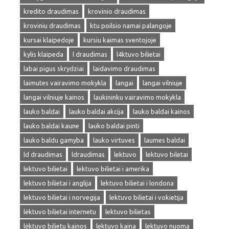
kredito draudimas
krovinio draudimas
kroviniu draudimas
ktu poilsio namai palangoje
kursai klaipedoje
kursiu kaimas sventojoje
kylis klaipeda
l draudimas
l4ktuvo bilietai
labai pigus skrydziai
laidavimo draudimas
laimutes vairavimo mokykla
langai
langai vilniuje
langai vilniuje kainos
laukininku vairavimo mokykla
lauko baldai
lauko baldai akcija
lauko baldai kainos
lauko baldai kaune
lauko baldai pinti
lauko baldu gamyba
lauko virtuves
laumes baldai
ld draudimas
ldraudimas
lektuvo
lektuvo biletai
lektuvo bilietai
lektuvo bilietai i amerika
lektuvo bilietai i anglija
lektuvo bilietai i londona
lektuvo bilietai i norvegija
lektuvo bilietai i vokietija
lėktuvo bilietai internetu
lektuvo bilietas
lėktuvo bilietu kainos
lektuvo kaina
lektuvo nuoma