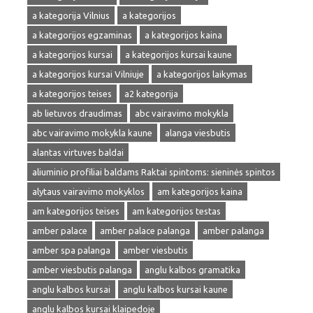
a kategorija Vilnius
a kategorijos
a kategorijos egzaminas
a kategorijos kaina
a kategorijos kursai
a kategorijos kursai kaune
a kategorijos kursai Vilniuje
a kategorijos laikymas
a kategorijos teises
a2 kategorija
ab lietuvos draudimas
abc vairavimo mokykla
abc vairavimo mokykla kaune
alanga viesbutis
alantas virtuves baldai
aliuminio profiliai baldams Raktai spintoms: sieninės spintos
alytaus vairavimo mokyklos
am kategorijos kaina
am kategorijos teises
am kategorijos testas
amber palace
amber palace palanga
amber palanga
amber spa palanga
amber viesbutis
amber viesbutis palanga
anglu kalbos gramatika
anglu kalbos kursai
anglu kalbos kursai kaune
anglu kalbos kursai klaipedoje