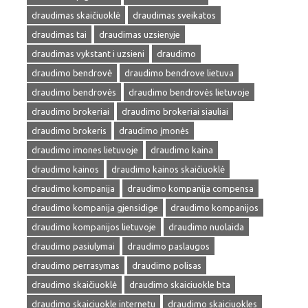
draudimas skaičiuoklė
draudimas sveikatos
draudimas tai
draudimas uzsienyje
draudimas vykstant i uzsieni
draudimo
draudimo bendrovė
draudimo bendrove lietuva
draudimo bendrovės
draudimo bendrovės lietuvoje
draudimo brokeriai
draudimo brokeriai siauliai
draudimo brokeris
draudimo įmonės
draudimo imones lietuvoje
draudimo kaina
draudimo kainos
draudimo kainos skaičiuoklė
draudimo kompanija
draudimo kompanija compensa
draudimo kompanija gjensidige
draudimo kompanijos
draudimo kompanijos lietuvoje
draudimo nuolaida
draudimo pasiulymai
draudimo paslaugos
draudimo perrasymas
draudimo polisas
draudimo skaičiuoklė
draudimo skaiciuokle bta
draudimo skaiciuokle internetu
draudimo skaiciuokles