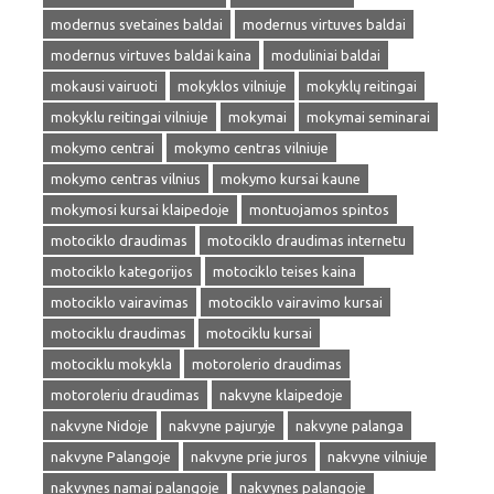
modernus svetaines baldai
modernus virtuves baldai
modernus virtuves baldai kaina
moduliniai baldai
mokausi vairuoti
mokyklos vilniuje
mokyklų reitingai
mokyklu reitingai vilniuje
mokymai
mokymai seminarai
mokymo centrai
mokymo centras vilniuje
mokymo centras vilnius
mokymo kursai kaune
mokymosi kursai klaipedoje
montuojamos spintos
motociklo draudimas
motociklo draudimas internetu
motociklo kategorijos
motociklo teises kaina
motociklo vairavimas
motociklo vairavimo kursai
motociklu draudimas
motociklu kursai
motociklu mokykla
motorolerio draudimas
motoroleriu draudimas
nakvyne klaipedoje
nakvyne Nidoje
nakvyne pajuryje
nakvyne palanga
nakvyne Palangoje
nakvyne prie juros
nakvyne vilniuje
nakvynes namai palangoje
nakvynes palangoje