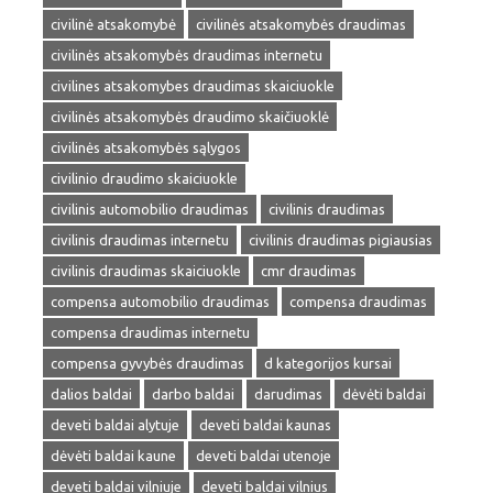
civilinė atsakomybė
civilinės atsakomybės draudimas
civilinės atsakomybės draudimas internetu
civilines atsakomybes draudimas skaiciuokle
civilinės atsakomybės draudimo skaičiuoklė
civilinės atsakomybės sąlygos
civilinio draudimo skaiciuokle
civilinis automobilio draudimas
civilinis draudimas
civilinis draudimas internetu
civilinis draudimas pigiausias
civilinis draudimas skaiciuokle
cmr draudimas
compensa automobilio draudimas
compensa draudimas
compensa draudimas internetu
compensa gyvybės draudimas
d kategorijos kursai
dalios baldai
darbo baldai
darudimas
dėvėti baldai
deveti baldai alytuje
deveti baldai kaunas
dėvėti baldai kaune
deveti baldai utenoje
deveti baldai vilniuje
deveti baldai vilnius