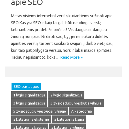
apie SEO
Metas visiems internetinį verslą kuriantiems sužinoti apie
SEO Kas yra SEO ir kaip tai gali būti naudinga verslą
ketinantiems pradėti žmonėms? Vis daugiau ir daugiau
žmonių nori pradėti dirbti sau, t.y., jei ne sukurti didelės
apimties verslą, tai bent susikurti svajonių darbo vietą sau,
kuri taip pat prilygsta verslui, nors ir labai mažos apimties.
Tačiau nepaisant to, koks…
Read More »
SEO paslaugos
1 lygio signalizacija
2 lygio signalizacija
3 lygio signalizacija
3 zvaigzduciu viesbutis vilniuje
5 zvaigzduciu viesbuciai vilniuje
A kategorija
a kategorija eksternu
a kategorija kaina
a kategorija kaunas
a kategorija vilniuje