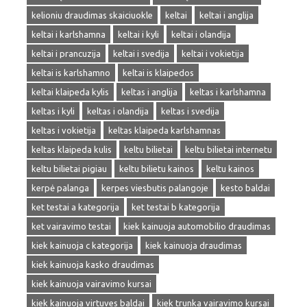
kelioniu draudimas skaiciuokle
keltai
keltai i anglija
keltai i karlshamna
keltai i kyli
keltai i olandija
keltai i prancuzija
keltai i svedija
keltai i vokietija
keltai is karlshamno
keltai is klaipedos
keltai klaipeda kylis
keltas i anglija
keltas i karlshamna
keltas i kyli
keltas i olandija
keltas i svedija
keltas i vokietija
keltas klaipeda karlshamnas
keltas klaipeda kulis
keltu bilietai
keltu bilietai internetu
keltu bilietai pigiau
keltu bilietu kainos
keltu kainos
kerpė palanga
kerpes viesbutis palangoje
kesto baldai
ket testai a kategorija
ket testai b kategorija
ket vairavimo testai
kiek kainuoja automobilio draudimas
kiek kainuoja c kategorija
kiek kainuoja draudimas
kiek kainuoja kasko draudimas
kiek kainuoja vairavimo kursai
kiek kainuoja virtuves baldai
kiek trunka vairavimo kursai