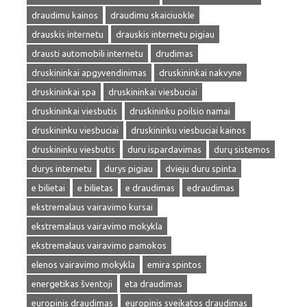
draudimu kainos
draudimu skaiciuokle
drauskis internetu
drauskis internetu pigiau
drausti automobili internetu
drudimas
druskininkai apgyvendinimas
druskininkai nakvyne
druskininkai spa
druskininkai viesbuciai
druskininkai viesbutis
druskininku poilsio namai
druskininku viesbuciai
druskininku viesbuciai kainos
druskininku viesbutis
duru ispardavimas
durų sistemos
durys internetu
durys pigiau
dvieju duru spinta
e bilietai
e bilietas
e draudimas
edraudimas
ekstremalaus vairavimo kursai
ekstremalaus vairavimo mokykla
ekstremalaus vairavimo pamokos
elenos vairavimo mokykla
emira spintos
energetikas šventoji
eta draudimas
europinis draudimas
europinis sveikatos draudimas