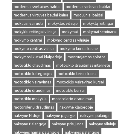
modernus svetaines baldai
modernus virtuves baldai
modernus virtuves baldai kaina
moduliniai baldai
mokausi vairuoti
mokyklos vilniuje
mokyklų reitingai
mokyklu reitingai vilniuje
mokymai
mokymai seminarai
mokymo centrai
mokymo centras vilniuje
mokymo centras vilnius
mokymo kursai kaune
mokymosi kursai klaipedoje
montuojamos spintos
motociklo draudimas
motociklo draudimas internetu
motociklo kategorijos
motociklo teises kaina
motociklo vairavimas
motociklo vairavimo kursai
motociklu draudimas
motociklu kursai
motociklu mokykla
motorolerio draudimas
motoroleriu draudimas
nakvyne klaipedoje
nakvyne Nidoje
nakvyne pajuryje
nakvyne palanga
nakvyne Palangoje
nakvyne prie juros
nakvyne vilniuje
nakvynes namai palangoje
nakvynes palangoje