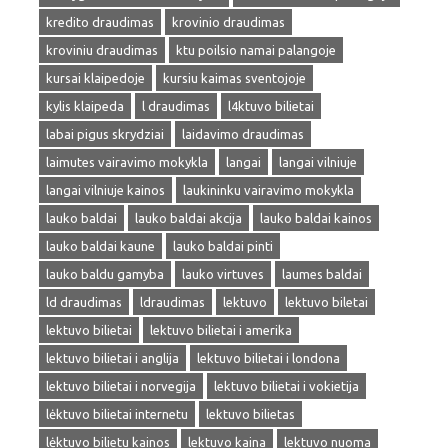
kredito draudimas
krovinio draudimas
kroviniu draudimas
ktu poilsio namai palangoje
kursai klaipedoje
kursiu kaimas sventojoje
kylis klaipeda
l draudimas
l4ktuvo bilietai
labai pigus skrydziai
laidavimo draudimas
laimutes vairavimo mokykla
langai
langai vilniuje
langai vilniuje kainos
laukininku vairavimo mokykla
lauko baldai
lauko baldai akcija
lauko baldai kainos
lauko baldai kaune
lauko baldai pinti
lauko baldu gamyba
lauko virtuves
laumes baldai
ld draudimas
ldraudimas
lektuvo
lektuvo biletai
lektuvo bilietai
lektuvo bilietai i amerika
lektuvo bilietai i anglija
lektuvo bilietai i londona
lektuvo bilietai i norvegija
lektuvo bilietai i vokietija
lėktuvo bilietai internetu
lektuvo bilietas
lėktuvo bilietu kainos
lektuvo kaina
lektuvo nuoma