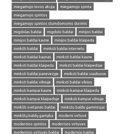
miegamojo lovos akcija
miegamojo spinta
miegamojo spintos
miegamojo spintos stumdomomis durimis
migdolas baldai
migdolo baldai
minijos baldai
minijos baldai kaune
minijos baldai klaipeda
minkšti baldai
minksti baldai internetu
minksti baldai kaunas
minksti baldai kaune
minksti baldai klaipeda
minksti baldai klaipedoje
minksti baldai panevezyje
minksti baldai siauliuose
minksti baldai vilniuje
minksti baldai vilnius
minksti kampai kaune
minksti kampai klaipeda
minksti kampai klaipedoje
minksti kampai vilniuje
minkšti svetainės baldai
minkstu baldu gamintojai
minkštų baldų gamyba
moderni virtuvė
modernios spintos
modernios virtuves
modernios virtuves baldai
modernūs baldai