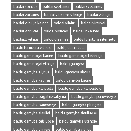
baldai spintos
baldai svetainei
baldai svetaines
baldai vaikams
baldai vaikams vilniuje
baldai vilniuje
baldai vilniuje kainos
baldai vilnius
baldai virtuvei
baldai virtuves
baldai visiems
baldai.lt kaunas
baldai.lt vilnius
baldu dizainas
baldu furnitura internetu
baldu furnitura vilniuje
baldų gamintojai
baldu gamintojai kaune
baldu gamintojai lietuvoje
baldu gamintojai vilniuje
baldų gamyba
baldu gamyba alytuje
baldu gamyba alytus
baldų gamyba kaunas
baldų gamyba kaune
baldu gamyba klaipeda
baldų gamyba klaipėdoje
baldu gamyba pagal uzsakyma
baldu gamyba panevezyje
baldu gamyba panevezys
baldu gamyba plungeje
baldu gamyba siauliai
baldu gamyba siauliuose
baldu gamyba telsiuose
baldu gamyba utenoje
baldų gamyba vilniuje
baldų gamyba vilnius