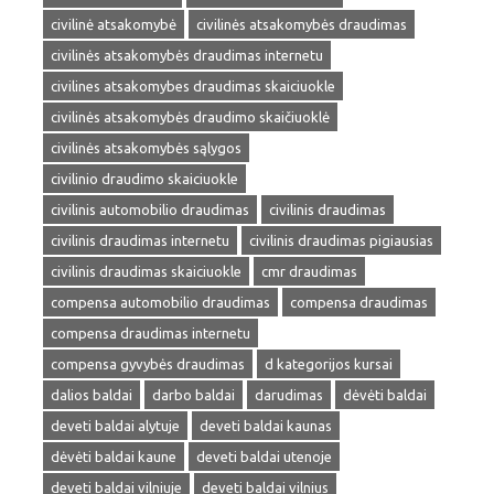
civilinė atsakomybė
civilinės atsakomybės draudimas
civilinės atsakomybės draudimas internetu
civilines atsakomybes draudimas skaiciuokle
civilinės atsakomybės draudimo skaičiuoklė
civilinės atsakomybės sąlygos
civilinio draudimo skaiciuokle
civilinis automobilio draudimas
civilinis draudimas
civilinis draudimas internetu
civilinis draudimas pigiausias
civilinis draudimas skaiciuokle
cmr draudimas
compensa automobilio draudimas
compensa draudimas
compensa draudimas internetu
compensa gyvybės draudimas
d kategorijos kursai
dalios baldai
darbo baldai
darudimas
dėvėti baldai
deveti baldai alytuje
deveti baldai kaunas
dėvėti baldai kaune
deveti baldai utenoje
deveti baldai vilniuje
deveti baldai vilnius