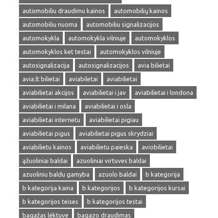
automobiliu draudimu kainos
automobilių kainos
automobiliu nuoma
automobiliu signalizacijos
automokykla
automokykla vilniuje
automokyklos
automokyklos ket testai
automokyklos vilniuje
autosignalizacija
autosignalizacijos
avia bilietai
avia.lt bilietai
aviabiletai
aviabilietai
aviabilietai akcijos
aviabilietai i jav
aviabilietai i londona
aviabilietai i milana
aviabilietai i osla
aviabilietai internetu
aviabilietai pigiau
aviabilietai pigus
aviabilietai pigus skrydziai
aviabilietu kainos
aviabilietu paieska
aviobilietai
ąžuoliniai baldai
azuoliniai virtuves baldai
azuoliniu baldu gamyba
azuolo baldai
b kategorija
b kategorija kaina
b kategorijos
b kategorijos kursai
b kategorijos teises
b kategorijos testai
bagažas lėktuve
bagazo draudimas