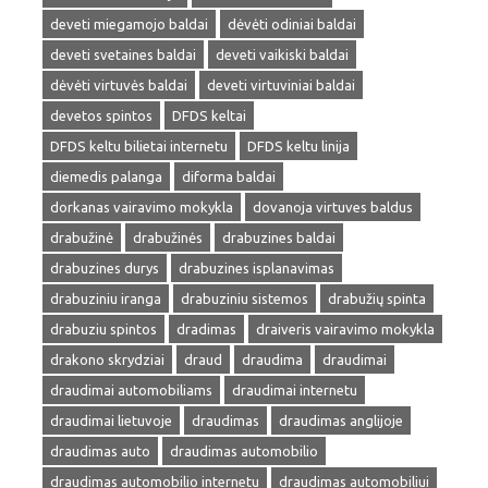
deveti miegamojo baldai
dėvėti odiniai baldai
deveti svetaines baldai
deveti vaikiski baldai
dėvėti virtuvės baldai
deveti virtuviniai baldai
devetos spintos
DFDS keltai
DFDS keltu bilietai internetu
DFDS keltu linija
diemedis palanga
diforma baldai
dorkanas vairavimo mokykla
dovanoja virtuves baldus
drabužinė
drabužinės
drabuzines baldai
drabuzines durys
drabuzines isplanavimas
drabuziniu iranga
drabuziniu sistemos
drabužių spinta
drabuziu spintos
dradimas
draiveris vairavimo mokykla
drakono skrydziai
draud
draudima
draudimai
draudimai automobiliams
draudimai internetu
draudimai lietuvoje
draudimas
draudimas anglijoje
draudimas auto
draudimas automobilio
draudimas automobilio internetu
draudimas automobiliui