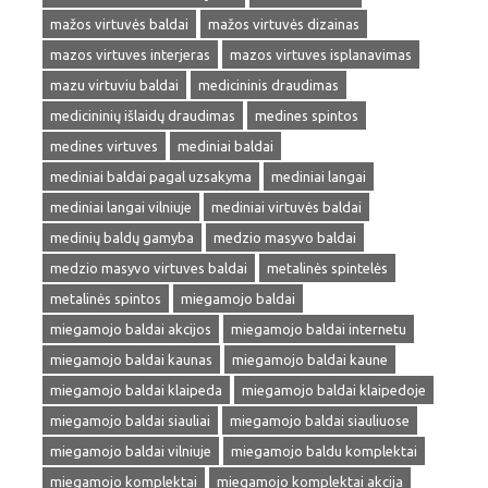
mažos virtuvės baldai
mažos virtuvės dizainas
mazos virtuves interjeras
mazos virtuves isplanavimas
mazu virtuviu baldai
medicininis draudimas
medicininių išlaidų draudimas
medines spintos
medines virtuves
mediniai baldai
mediniai baldai pagal uzsakyma
mediniai langai
mediniai langai vilniuje
mediniai virtuvės baldai
medinių baldų gamyba
medzio masyvo baldai
medzio masyvo virtuves baldai
metalinės spintelės
metalinės spintos
miegamojo baldai
miegamojo baldai akcijos
miegamojo baldai internetu
miegamojo baldai kaunas
miegamojo baldai kaune
miegamojo baldai klaipeda
miegamojo baldai klaipedoje
miegamojo baldai siauliai
miegamojo baldai siauliuose
miegamojo baldai vilniuje
miegamojo baldu komplektai
miegamojo komplektai
miegamojo komplektai akcija