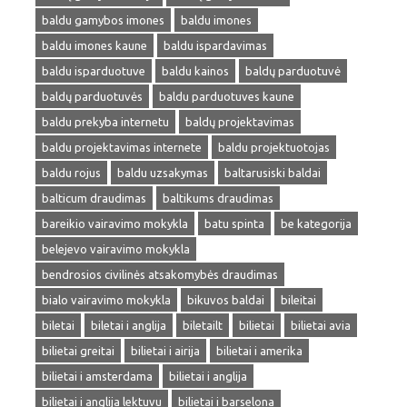
baldu gamybos imones
baldu imones
baldu imones kaune
baldu ispardavimas
baldu isparduotuve
baldu kainos
baldų parduotuvė
baldų parduotuvės
baldu parduotuves kaune
baldu prekyba internetu
baldų projektavimas
baldu projektavimas internete
baldu projektuotojas
baldu rojus
baldu uzsakymas
baltarusiski baldai
balticum draudimas
baltikums draudimas
bareikio vairavimo mokykla
batu spinta
be kategorija
belejevo vairavimo mokykla
bendrosios civilinės atsakomybės draudimas
bialo vairavimo mokykla
bikuvos baldai
bileitai
biletai
biletai i anglija
biletailt
bilietai
bilietai avia
bilietai greitai
bilietai i airija
bilietai i amerika
bilietai i amsterdama
bilietai i anglija
bilietai i anglija lektuvu
bilietai i barselona