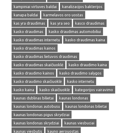
kampiniai virtuves baldai
kanalizacijos bakterijos
kanapa baldai
karmelavos oro uostas
kas yra draudimas
kas yra seo
kasco draudimas
kasko draudimas
kasko draudimas automobiliui
kasko draudimas internetu
kasko draudimas kaina
kasko draudimas kainos
kasko draudimas lietuvos draudimas
kasko draudimas skaičiuoklė
kasko draudimo kaina
kasko draudimo kainos
kasko draudimo salygos
kasko draudimo skaičiuoklė
kasko internetu
kasko kaina
kasko skaičiuoklė
kategorijos vairavimo
kaunas dublinas bilietai
kaunas londonas
kaunas londonas autobusu
kaunas londonas bilietai
kaunas londonas pigus skrydziai
kaunas londonas skrydziai
kaunas viesbuciai
kaunas viesbutis
kauno aerouostas