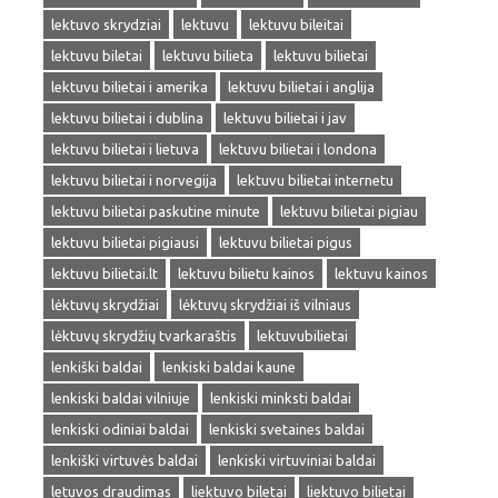
lektuvo skrydziai
lektuvu
lektuvu bileitai
lektuvu biletai
lektuvu bilieta
lektuvu bilietai
lektuvu bilietai i amerika
lektuvu bilietai i anglija
lektuvu bilietai i dublina
lektuvu bilietai i jav
lektuvu bilietai i lietuva
lektuvu bilietai i londona
lektuvu bilietai i norvegija
lektuvu bilietai internetu
lektuvu bilietai paskutine minute
lektuvu bilietai pigiau
lektuvu bilietai pigiausi
lektuvu bilietai pigus
lektuvu bilietai.lt
lektuvu bilietu kainos
lektuvu kainos
lėktuvų skrydžiai
lėktuvų skrydžiai iš vilniaus
lėktuvų skrydžių tvarkaraštis
lektuvubilietai
lenkiški baldai
lenkiski baldai kaune
lenkiski baldai vilniuje
lenkiski minksti baldai
lenkiski odiniai baldai
lenkiski svetaines baldai
lenkiški virtuvės baldai
lenkiski virtuviniai baldai
letuvos draudimas
liektuvo biletai
liektuvo bilietai