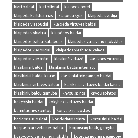
kieti baldai
kilti bilietai
klaipeda hotel
klaipeda karlshamnas
klaipeda kylis
klaipeda svedija
klaipeda viesbuciai
klaipėda virtuves baldai
klaipeda vokietija
klaipėdos baldai
klaipedos baldai katalogas
klaipedos vairavimo mokyklos
klaipedos viesbuciai
klaipedos viesbuciai kainos
klaipedos viesbutis
klasikinė virtuvė
klasikines virtuves
klasikiniai baldai
klasikiniai baldai internetu
klasikiniai baldai kaune
klasikiniai miegamojo baldai
klasikiniai virtuvės baldai
klasikiniai virtuves baldai kaune
klasikiniu baldu gamyba
knygu spinta
knygų spintos
kokybiški baldai
kokybiski virtuves baldai
komutacinės spintos
konvejerio juostos
koridoriaus baldai
koridoriaus spinta
korpusiniai baldai
korpusiniai svetaines baldai
korpusinių baldų gamyba
kostygovo vairavimo mokykla
kotedzu nuoma palangoje