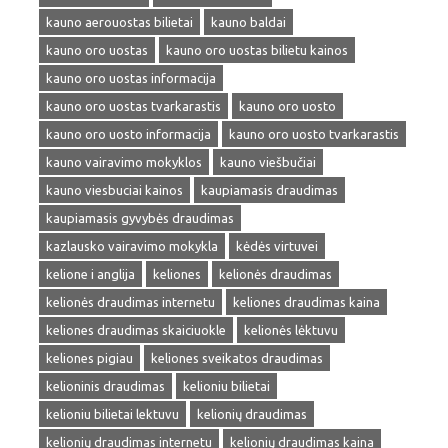
kauno aerouostas bilietai
kauno baldai
kauno oro uostas
kauno oro uostas bilietu kainos
kauno oro uostas informacija
kauno oro uostas tvarkarastis
kauno oro uosto
kauno oro uosto informacija
kauno oro uosto tvarkarastis
kauno vairavimo mokyklos
kauno viešbučiai
kauno viesbuciai kainos
kaupiamasis draudimas
kaupiamasis gyvybės draudimas
kazlausko vairavimo mokykla
kėdės virtuvei
kelione i anglija
keliones
kelionės draudimas
kelionės draudimas internetu
keliones draudimas kaina
keliones draudimas skaiciuokle
kelionės lėktuvu
keliones pigiau
keliones sveikatos draudimas
kelioninis draudimas
kelioniu bilietai
kelioniu bilietai lektuvu
kelionių draudimas
kelionių draudimas internetu
kelionių draudimas kaina