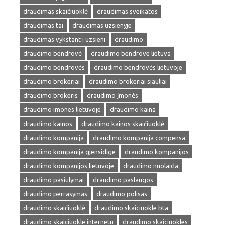
draudimas skaičiuoklė
draudimas sveikatos
draudimas tai
draudimas uzsienyje
draudimas vykstant i uzsieni
draudimo
draudimo bendrovė
draudimo bendrove lietuva
draudimo bendrovės
draudimo bendrovės lietuvoje
draudimo brokeriai
draudimo brokeriai siauliai
draudimo brokeris
draudimo įmonės
draudimo imones lietuvoje
draudimo kaina
draudimo kainos
draudimo kainos skaičiuoklė
draudimo kompanija
draudimo kompanija compensa
draudimo kompanija gjensidige
draudimo kompanijos
draudimo kompanijos lietuvoje
draudimo nuolaida
draudimo pasiulymai
draudimo paslaugos
draudimo perrasymas
draudimo polisas
draudimo skaičiuoklė
draudimo skaiciuokle bta
draudimo skaiciuokle internetu
draudimo skaiciuokles