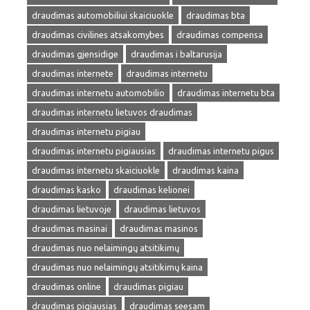
draudimas automobiliui skaiciuokle
draudimas bta
draudimas civilines atsakomybes
draudimas compensa
draudimas gjensidige
draudimas i baltarusija
draudimas internete
draudimas internetu
draudimas internetu automobilio
draudimas internetu bta
draudimas internetu lietuvos draudimas
draudimas internetu pigiau
draudimas internetu pigiausias
draudimas internetu pigus
draudimas internetu skaiciuokle
draudimas kaina
draudimas kasko
draudimas kelionei
draudimas lietuvoje
draudimas lietuvos
draudimas masinai
draudimas masinos
draudimas nuo nelaimingų atsitikimų
draudimas nuo nelaimingų atsitikimų kaina
draudimas online
draudimas pigiau
draudimas pigiausias
draudimas seesam