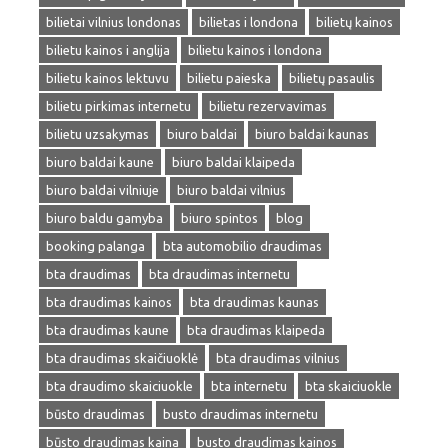
bilietai vilnius londonas
bilietas i londona
bilietų kainos
bilietu kainos i anglija
bilietu kainos i londona
bilietu kainos lektuvu
bilietu paieska
bilietų pasaulis
bilietu pirkimas internetu
bilietu rezervavimas
bilietu uzsakymas
biuro baldai
biuro baldai kaunas
biuro baldai kaune
biuro baldai klaipeda
biuro baldai vilniuje
biuro baldai vilnius
biuro baldu gamyba
biuro spintos
blog
booking palanga
bta automobilio draudimas
bta draudimas
bta draudimas internetu
bta draudimas kainos
bta draudimas kaunas
bta draudimas kaune
bta draudimas klaipeda
bta draudimas skaičiuoklė
bta draudimas vilnius
bta draudimo skaiciuokle
bta internetu
bta skaiciuokle
būsto draudimas
busto draudimas internetu
būsto draudimas kaina
busto draudimas kainos