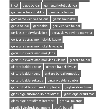
flylal
gajos baldai
gamanta hotel palanga
gamina virtuves baldus
gaminame baldus
gaminame virtuves baldus
gaminami baldai
genio baldai
geri baldai
geri virtuves baldai
geriausia mokykla vilniuje
geriausia vairavimo mokykla
geriausia vairavimo mokykla kaune
geriausia vairavimo mokykla vilniuje
geriausios vairavimo mokyklos
geriausios vairavimo mokyklos vilniuje
gintaro baldai
gintaro baldai akcijos
gintaro baldai alytuje
gintaro baldai kaune
gintaro baldai komodos
gintaro baldai sekcijos
gintaro baldai spintos
gintaro baldai virtuves komplektai
givybes draudimas
gjensidige automobilio draudimas
gjensidige draudimas
gjensidige draudimas internetu
gradiali palanga
gradiali viesbutis palangoje
grafų baldai