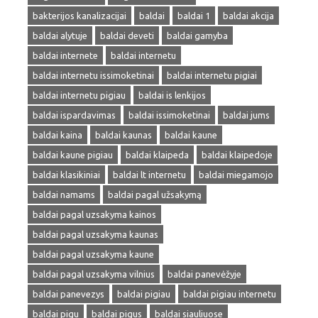
bakterijos kanalizacijai
baldai
baldai 1
baldai akcija
baldai alytuje
baldai deveti
baldai gamyba
baldai internete
baldai internetu
baldai internetu issimoketinai
baldai internetu pigiai
baldai internetu pigiau
baldai is lenkijos
baldai ispardavimas
baldai issimoketinai
baldai jums
baldai kaina
baldai kaunas
baldai kaune
baldai kaune pigiau
baldai klaipeda
baldai klaipedoje
baldai klasikiniai
baldai lt internetu
baldai miegamojo
baldai namams
baldai pagal užsakymą
baldai pagal uzsakyma kainos
baldai pagal uzsakyma kaunas
baldai pagal uzsakyma kaune
baldai pagal uzsakyma vilnius
baldai panevėžyje
baldai panevezys
baldai pigiau
baldai pigiau internetu
baldai pigu
baldai pigus
baldai siauliuose