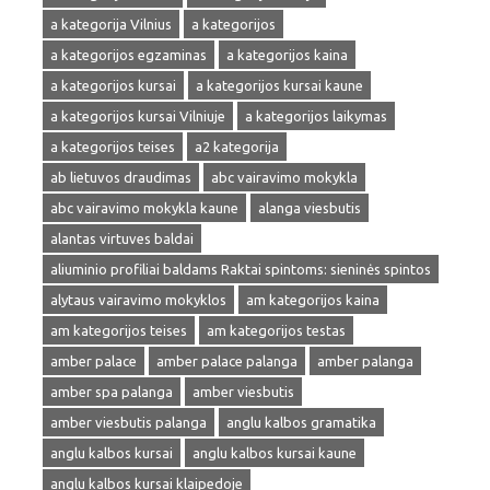
a kategorija Vilnius
a kategorijos
a kategorijos egzaminas
a kategorijos kaina
a kategorijos kursai
a kategorijos kursai kaune
a kategorijos kursai Vilniuje
a kategorijos laikymas
a kategorijos teises
a2 kategorija
ab lietuvos draudimas
abc vairavimo mokykla
abc vairavimo mokykla kaune
alanga viesbutis
alantas virtuves baldai
aliuminio profiliai baldams Raktai spintoms: sieninės spintos
alytaus vairavimo mokyklos
am kategorijos kaina
am kategorijos teises
am kategorijos testas
amber palace
amber palace palanga
amber palanga
amber spa palanga
amber viesbutis
amber viesbutis palanga
anglu kalbos gramatika
anglu kalbos kursai
anglu kalbos kursai kaune
anglu kalbos kursai klaipedoje