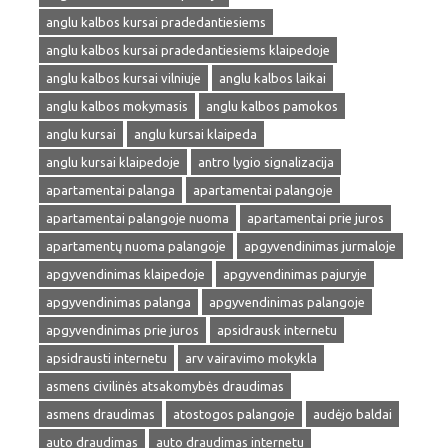
anglu kalbos kursai pradedantiesiems
anglu kalbos kursai pradedantiesiems klaipedoje
anglu kalbos kursai vilniuje
anglu kalbos laikai
anglu kalbos mokymasis
anglu kalbos pamokos
anglu kursai
anglu kursai klaipeda
anglu kursai klaipedoje
antro lygio signalizacija
apartamentai palanga
apartamentai palangoje
apartamentai palangoje nuoma
apartamentai prie juros
apartamentų nuoma palangoje
apgyvendinimas jurmaloje
apgyvendinimas klaipedoje
apgyvendinimas pajuryje
apgyvendinimas palanga
apgyvendinimas palangoje
apgyvendinimas prie juros
apsidrausk internetu
apsidrausti internetu
arv vairavimo mokykla
asmens civilinės atsakomybės draudimas
asmens draudimas
atostogos palangoje
audėjo baldai
auto draudimas
auto draudimas internetu