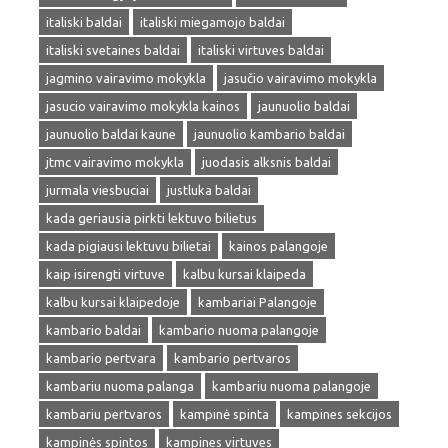
italiski baldai
italiski miegamojo baldai
italiski svetaines baldai
italiski virtuves baldai
jagmino vairavimo mokykla
jasučio vairavimo mokykla
jasucio vairavimo mokykla kainos
jaunuolio baldai
jaunuolio baldai kaune
jaunuolio kambario baldai
jtmc vairavimo mokykla
juodasis alksnis baldai
jurmala viesbuciai
justluka baldai
kada geriausia pirkti lektuvo bilietus
kada pigiausi lektuvu bilietai
kainos palangoje
kaip isirengti virtuve
kalbu kursai klaipeda
kalbu kursai klaipedoje
kambariai Palangoje
kambario baldai
kambario nuoma palangoje
kambario pertvara
kambario pertvaros
kambariu nuoma palanga
kambariu nuoma palangoje
kambariu pertvaros
kampinė spinta
kampines sekcijos
kampinės spintos
kampines virtuves