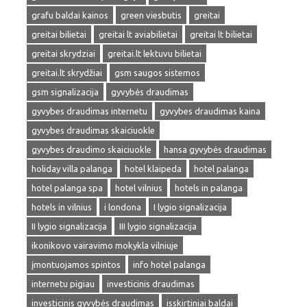
grafu baldai kainos
green viesbutis
greitai
greitai bilietai
greitai lt aviabilietai
greitai lt bilietai
greitai skrydziai
greitai.lt lektuvu bilietai
greitai.lt skrydžiai
gsm saugos sistemos
gsm signalizacija
gyvybės draudimas
gyvybes draudimas internetu
gyvybes draudimas kaina
gyvybes draudimas skaiciuokle
gyvybes draudimo skaiciuokle
hansa gyvybės draudimas
holiday villa palanga
hotel klaipeda
hotel palanga
hotel palanga spa
hotel vilnius
hotels in palanga
hotels in vilnius
i londona
I lygio signalizacija
II lygio signalizacija
III lygio signalizacija
ikonikovo vairavimo mokykla vilniuje
įmontuojamos spintos
info hotel palanga
internetu pigiau
investicinis draudimas
investicinis gyvybės draudimas
isskirtiniai baldai