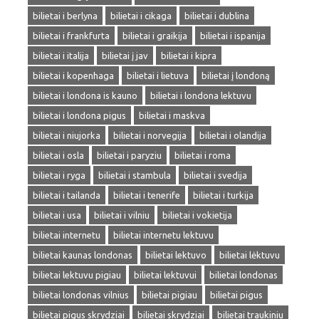
bilietai i berlyna
bilietai i cikaga
bilietai i dublina
bilietai i frankfurta
bilietai i graikija
bilietai i ispanija
bilietai i italija
bilietai į jav
bilietai i kipra
bilietai i kopenhaga
bilietai i lietuva
bilietai į londoną
bilietai i londona is kauno
bilietai i londona lektuvu
bilietai i londona pigus
bilietai i maskva
bilietai i niujorka
bilietai i norvegija
bilietai i olandija
bilietai i osla
bilietai i paryziu
bilietai i roma
bilietai i ryga
bilietai i stambula
bilietai i svedija
bilietai i tailanda
bilietai i tenerife
bilietai i turkija
bilietai i usa
bilietai i vilniu
bilietai i vokietija
bilietai internetu
bilietai internetu lektuvu
bilietai kaunas londonas
bilietai lektuvo
bilietai lėktuvu
bilietai lektuvu pigiau
bilietai lektuvui
bilietai londonas
bilietai londonas vilnius
bilietai pigiau
bilietai pigus
bilietai pigus skrydziai
bilietai skrydziai
bilietai traukiniu