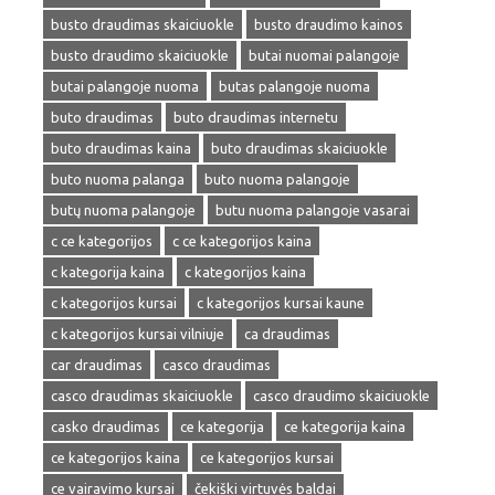
busto draudimas skaiciuokle
busto draudimo kainos
busto draudimo skaiciuokle
butai nuomai palangoje
butai palangoje nuoma
butas palangoje nuoma
buto draudimas
buto draudimas internetu
buto draudimas kaina
buto draudimas skaiciuokle
buto nuoma palanga
buto nuoma palangoje
butų nuoma palangoje
butu nuoma palangoje vasarai
c ce kategorijos
c ce kategorijos kaina
c kategorija kaina
c kategorijos kaina
c kategorijos kursai
c kategorijos kursai kaune
c kategorijos kursai vilniuje
ca draudimas
car draudimas
casco draudimas
casco draudimas skaiciuokle
casco draudimo skaiciuokle
casko draudimas
ce kategorija
ce kategorija kaina
ce kategorijos kaina
ce kategorijos kursai
ce vairavimo kursai
čekiški virtuvės baldai