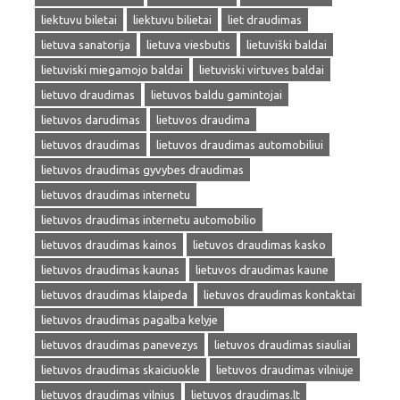
liektuvu biletai
liektuvu bilietai
liet draudimas
lietuva sanatorija
lietuva viesbutis
lietuviški baldai
lietuviski miegamojo baldai
lietuviski virtuves baldai
lietuvo draudimas
lietuvos baldu gamintojai
lietuvos darudimas
lietuvos draudima
lietuvos draudimas
lietuvos draudimas automobiliui
lietuvos draudimas gyvybes draudimas
lietuvos draudimas internetu
lietuvos draudimas internetu automobilio
lietuvos draudimas kainos
lietuvos draudimas kasko
lietuvos draudimas kaunas
lietuvos draudimas kaune
lietuvos draudimas klaipeda
lietuvos draudimas kontaktai
lietuvos draudimas pagalba kelyje
lietuvos draudimas panevezys
lietuvos draudimas siauliai
lietuvos draudimas skaiciuokle
lietuvos draudimas vilniuje
lietuvos draudimas vilnius
lietuvos draudimas.lt