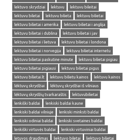
lektuvo skrydziai
lektuvu
lektuvu bileitai
lektuvu biletai
lektuvu bilieta
lektuvu bilietai
lektuvu bilietai i amerika
lektuvu bilietai i anglija
lektuvu bilietai i dublina
lektuvu bilietai i jav
lektuvu bilietai i lietuva
lektuvu bilietai i londona
lektuvu bilietai i norvegija
lektuvu bilietai internetu
lektuvu bilietai paskutine minute
lektuvu bilietai pigiau
lektuvu bilietai pigiausi
lektuvu bilietai pigus
lektuvu bilietai.lt
lektuvu bilietu kainos
lektuvu kainos
lėktuvų skrydžiai
lėktuvų skrydžiai iš vilniaus
lėktuvų skrydžių tvarkaraštis
lektuvubilietai
lenkiški baldai
lenkiski baldai kaune
lenkiski baldai vilniuje
lenkiski minksti baldai
lenkiski odiniai baldai
lenkiski svetaines baldai
lenkiški virtuvės baldai
lenkiski virtuviniai baldai
letuvos draudimas
liektuvo biletai
liektuvo bilietai