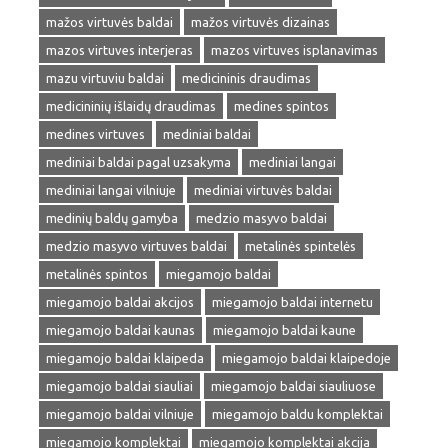
mažos virtuvės baldai
mažos virtuvės dizainas
mazos virtuves interjeras
mazos virtuves isplanavimas
mazu virtuviu baldai
medicininis draudimas
medicininių išlaidų draudimas
medines spintos
medines virtuves
mediniai baldai
mediniai baldai pagal uzsakyma
mediniai langai
mediniai langai vilniuje
mediniai virtuvės baldai
medinių baldų gamyba
medzio masyvo baldai
medzio masyvo virtuves baldai
metalinės spintelės
metalinės spintos
miegamojo baldai
miegamojo baldai akcijos
miegamojo baldai internetu
miegamojo baldai kaunas
miegamojo baldai kaune
miegamojo baldai klaipeda
miegamojo baldai klaipedoje
miegamojo baldai siauliai
miegamojo baldai siauliuose
miegamojo baldai vilniuje
miegamojo baldu komplektai
miegamojo komplektai
miegamojo komplektai akcija