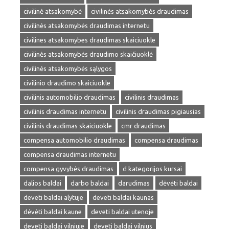
civilinė atsakomybė
civilinės atsakomybės draudimas
civilinės atsakomybės draudimas internetu
civilines atsakomybes draudimas skaiciuokle
civilinės atsakomybės draudimo skaičiuoklė
civilinės atsakomybės sąlygos
civilinio draudimo skaiciuokle
civilinis automobilio draudimas
civilinis draudimas
civilinis draudimas internetu
civilinis draudimas pigiausias
civilinis draudimas skaiciuokle
cmr draudimas
compensa automobilio draudimas
compensa draudimas
compensa draudimas internetu
compensa gyvybės draudimas
d kategorijos kursai
dalios baldai
darbo baldai
darudimas
dėvėti baldai
deveti baldai alytuje
deveti baldai kaunas
dėvėti baldai kaune
deveti baldai utenoje
deveti baldai vilniuje
deveti baldai vilnius