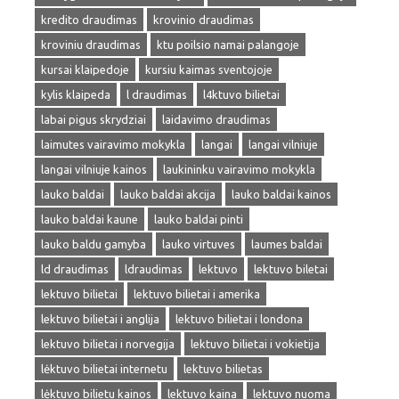
kredito draudimas
krovinio draudimas
kroviniu draudimas
ktu poilsio namai palangoje
kursai klaipedoje
kursiu kaimas sventojoje
kylis klaipeda
l draudimas
l4ktuvo bilietai
labai pigus skrydziai
laidavimo draudimas
laimutes vairavimo mokykla
langai
langai vilniuje
langai vilniuje kainos
laukininku vairavimo mokykla
lauko baldai
lauko baldai akcija
lauko baldai kainos
lauko baldai kaune
lauko baldai pinti
lauko baldu gamyba
lauko virtuves
laumes baldai
ld draudimas
ldraudimas
lektuvo
lektuvo biletai
lektuvo bilietai
lektuvo bilietai i amerika
lektuvo bilietai i anglija
lektuvo bilietai i londona
lektuvo bilietai i norvegija
lektuvo bilietai i vokietija
lėktuvo bilietai internetu
lektuvo bilietas
lėktuvo bilietu kainos
lektuvo kaina
lektuvo nuoma