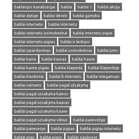
bakterijos kanalizacijai
baldai
baldai 1
baldai akcija
baldai alytuje
baldai deveti
baldai gamyba
baldai internete
baldai internetu
baldai internetu issimoketinai
baldai internetu pigiai
baldai internetu pigiau
baldai is lenkijos
baldai ispardavimas
baldai issimoketinai
baldai jums
baldai kaina
baldai kaunas
baldai kaune
baldai kaune pigiau
baldai klaipeda
baldai klaipedoje
baldai klasikiniai
baldai lt internetu
baldai miegamojo
baldai namams
baldai pagal užsakymą
baldai pagal uzsakyma kainos
baldai pagal uzsakyma kaunas
baldai pagal uzsakyma kaune
baldai pagal uzsakyma vilnius
baldai panevėžyje
baldai panevezys
baldai pigiau
baldai pigiau internetu
baldai pigu
baldai pigus
baldai siauliuose