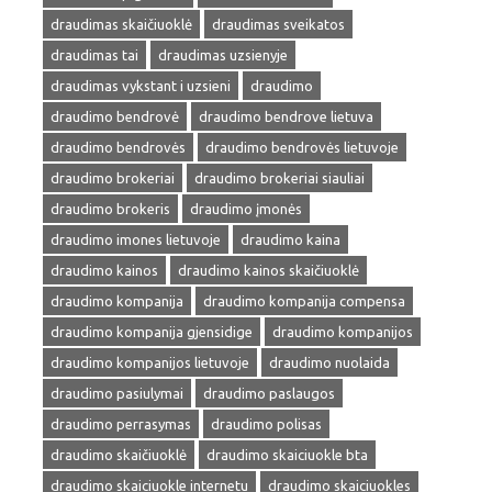
draudimas skaičiuoklė
draudimas sveikatos
draudimas tai
draudimas uzsienyje
draudimas vykstant i uzsieni
draudimo
draudimo bendrovė
draudimo bendrove lietuva
draudimo bendrovės
draudimo bendrovės lietuvoje
draudimo brokeriai
draudimo brokeriai siauliai
draudimo brokeris
draudimo įmonės
draudimo imones lietuvoje
draudimo kaina
draudimo kainos
draudimo kainos skaičiuoklė
draudimo kompanija
draudimo kompanija compensa
draudimo kompanija gjensidige
draudimo kompanijos
draudimo kompanijos lietuvoje
draudimo nuolaida
draudimo pasiulymai
draudimo paslaugos
draudimo perrasymas
draudimo polisas
draudimo skaičiuoklė
draudimo skaiciuokle bta
draudimo skaiciuokle internetu
draudimo skaiciuokles