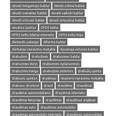
deveti miegamojo baldai
dėvėti odiniai baldai
deveti svetaines baldai
deveti vaikiski baldai
dėvėti virtuvės baldai
deveti virtuviniai baldai
devetos spintos
DFDS keltai
DFDS keltu bilietai internetu
DFDS keltu linija
diemedis palanga
diforma baldai
dorkanas vairavimo mokykla
dovanoja virtuves baldus
drabužinė
drabužinės
drabuzines baldai
drabuzines durys
drabuzines isplanavimas
drabuziniu iranga
drabuziniu sistemos
drabužių spinta
drabuziu spintos
dradimas
draiveris vairavimo mokykla
drakono skrydziai
draud
draudima
draudimai
draudimai automobiliams
draudimai internetu
draudimai lietuvoje
draudimas
draudimas anglijoje
draudimas auto
draudimas automobilio
draudimas automobilio internetu
draudimas automobiliui