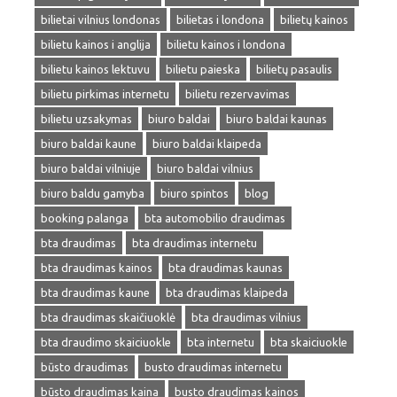
bilietai vilnius londonas
bilietas i londona
bilietų kainos
bilietu kainos i anglija
bilietu kainos i londona
bilietu kainos lektuvu
bilietu paieska
bilietų pasaulis
bilietu pirkimas internetu
bilietu rezervavimas
bilietu uzsakymas
biuro baldai
biuro baldai kaunas
biuro baldai kaune
biuro baldai klaipeda
biuro baldai vilniuje
biuro baldai vilnius
biuro baldu gamyba
biuro spintos
blog
booking palanga
bta automobilio draudimas
bta draudimas
bta draudimas internetu
bta draudimas kainos
bta draudimas kaunas
bta draudimas kaune
bta draudimas klaipeda
bta draudimas skaičiuoklė
bta draudimas vilnius
bta draudimo skaiciuokle
bta internetu
bta skaiciuokle
būsto draudimas
busto draudimas internetu
būsto draudimas kaina
busto draudimas kainos