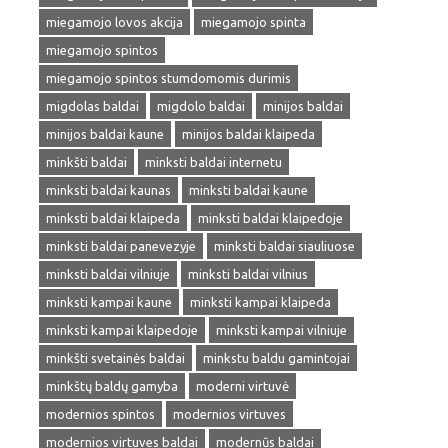
miegamojo lovos akcija
miegamojo spinta
miegamojo spintos
miegamojo spintos stumdomomis durimis
migdolas baldai
migdolo baldai
minijos baldai
minijos baldai kaune
minijos baldai klaipeda
minkšti baldai
minksti baldai internetu
minksti baldai kaunas
minksti baldai kaune
minksti baldai klaipeda
minksti baldai klaipedoje
minksti baldai panevezyje
minksti baldai siauliuose
minksti baldai vilniuje
minksti baldai vilnius
minksti kampai kaune
minksti kampai klaipeda
minksti kampai klaipedoje
minksti kampai vilniuje
minkšti svetainės baldai
minkstu baldu gamintojai
minkštų baldų gamyba
moderni virtuvė
modernios spintos
modernios virtuves
modernios virtuves baldai
modernūs baldai