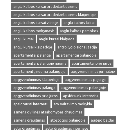
anglu kalbos kursai pradedantiesiems
anglu kalbos kursai pradedantiesiems klaipedoje
anglu kalbos kursai vilniuje
anglu kalbos laikai
anglu kalbos mokymasis
anglu kalbos pamokos
anglu kursai
anglu kursai klaipeda
anglu kursai klaipedoje
antro lygio signalizacija
apartamentai palanga
apartamentai palangoje
apartamentai palangoje nuoma
apartamentai prie juros
apartamentų nuoma palangoje
apgyvendinimas jurmaloje
apgyvendinimas klaipedoje
apgyvendinimas pajuryje
apgyvendinimas palanga
apgyvendinimas palangoje
apgyvendinimas prie juros
apsidrausk internetu
apsidrausti internetu
arv vairavimo mokykla
asmens civilinės atsakomybės draudimas
asmens draudimas
atostogos palangoje
audėjo baldai
auto draudimas
auto draudimas internetu