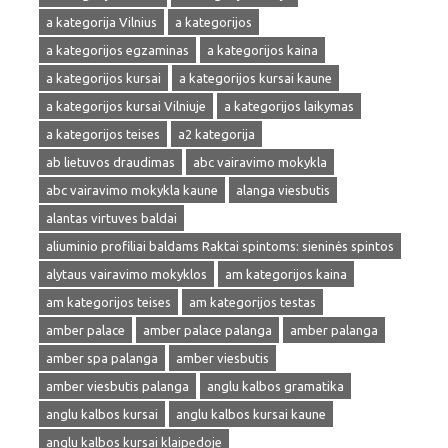
a kategorija Vilnius
a kategorijos
a kategorijos egzaminas
a kategorijos kaina
a kategorijos kursai
a kategorijos kursai kaune
a kategorijos kursai Vilniuje
a kategorijos laikymas
a kategorijos teises
a2 kategorija
ab lietuvos draudimas
abc vairavimo mokykla
abc vairavimo mokykla kaune
alanga viesbutis
alantas virtuves baldai
aliuminio profiliai baldams Raktai spintoms: sieninės spintos
alytaus vairavimo mokyklos
am kategorijos kaina
am kategorijos teises
am kategorijos testas
amber palace
amber palace palanga
amber palanga
amber spa palanga
amber viesbutis
amber viesbutis palanga
anglu kalbos gramatika
anglu kalbos kursai
anglu kalbos kursai kaune
anglu kalbos kursai klaipedoje