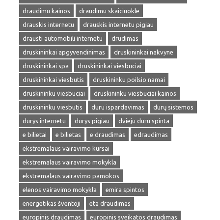
draudimu kainos
draudimu skaiciuokle
drauskis internetu
drauskis internetu pigiau
drausti automobili internetu
drudimas
druskininkai apgyvendinimas
druskininkai nakvyne
druskininkai spa
druskininkai viesbuciai
druskininkai viesbutis
druskininku poilsio namai
druskininku viesbuciai
druskininku viesbuciai kainos
druskininku viesbutis
duru ispardavimas
durų sistemos
durys internetu
durys pigiau
dvieju duru spinta
e bilietai
e bilietas
e draudimas
edraudimas
ekstremalaus vairavimo kursai
ekstremalaus vairavimo mokykla
ekstremalaus vairavimo pamokos
elenos vairavimo mokykla
emira spintos
energetikas šventoji
eta draudimas
europinis draudimas
europinis sveikatos draudimas