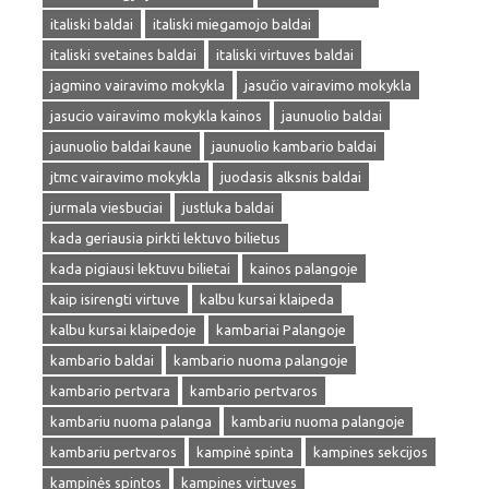
italiski baldai
italiski miegamojo baldai
italiski svetaines baldai
italiski virtuves baldai
jagmino vairavimo mokykla
jasučio vairavimo mokykla
jasucio vairavimo mokykla kainos
jaunuolio baldai
jaunuolio baldai kaune
jaunuolio kambario baldai
jtmc vairavimo mokykla
juodasis alksnis baldai
jurmala viesbuciai
justluka baldai
kada geriausia pirkti lektuvo bilietus
kada pigiausi lektuvu bilietai
kainos palangoje
kaip isirengti virtuve
kalbu kursai klaipeda
kalbu kursai klaipedoje
kambariai Palangoje
kambario baldai
kambario nuoma palangoje
kambario pertvara
kambario pertvaros
kambariu nuoma palanga
kambariu nuoma palangoje
kambariu pertvaros
kampinė spinta
kampines sekcijos
kampinės spintos
kampines virtuves