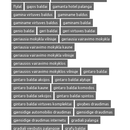
flylal
gajos baldai
gamanta hotel palanga
gamina virtuves baldus
gaminame baldus
gaminame virtuves baldus
gaminami baldai
genio baldai
geri baldai
geri virtuves baldai
geriausia mokykla vilniuje
geriausia vairavimo mokykla
geriausia vairavimo mokykla kaune
geriausia vairavimo mokykla vilniuje
geriausios vairavimo mokyklos
geriausios vairavimo mokyklos vilniuje
gintaro baldai
gintaro baldai akcijos
gintaro baldai alytuje
gintaro baldai kaune
gintaro baldai komodos
gintaro baldai sekcijos
gintaro baldai spintos
gintaro baldai virtuves komplektai
givybes draudimas
gjensidige automobilio draudimas
gjensidige draudimas
gjensidige draudimas internetu
gradiali palanga
gradiali viesbutis palangoje
grafų baldai