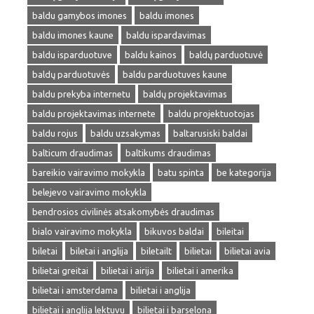
baldu gamybos imones
baldu imones
baldu imones kaune
baldu ispardavimas
baldu isparduotuve
baldu kainos
baldų parduotuvė
baldų parduotuvės
baldu parduotuves kaune
baldu prekyba internetu
baldų projektavimas
baldu projektavimas internete
baldu projektuotojas
baldu rojus
baldu uzsakymas
baltarusiski baldai
balticum draudimas
baltikums draudimas
bareikio vairavimo mokykla
batu spinta
be kategorija
belejevo vairavimo mokykla
bendrosios civilinės atsakomybės draudimas
bialo vairavimo mokykla
bikuvos baldai
bileitai
biletai
biletai i anglija
biletailt
bilietai
bilietai avia
bilietai greitai
bilietai i airija
bilietai i amerika
bilietai i amsterdama
bilietai i anglija
bilietai i anglija lektuvu
bilietai i barselona