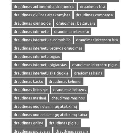
draudimas automobiliui skaiciuokle
draudimas bta
draudimas civilines atsakomybes
draudimas compensa
draudimas gjensidige
draudimas i baltarusija
draudimas internete
draudimas internetu
draudimas internetu automobilio
draudimas internetu bta
draudimas internetu lietuvos draudimas
draudimas internetu pigiau
draudimas internetu pigiausias
draudimas internetu pigus
draudimas internetu skaiciuokle
draudimas kaina
draudimas kasko
draudimas kelionei
draudimas lietuvoje
draudimas lietuvos
draudimas masinai
draudimas masinos
draudimas nuo nelaimingų atsitikimų
draudimas nuo nelaimingų atsitikimų kaina
draudimas online
draudimas pigiau
draudimas pigiausias
draudimas seesam