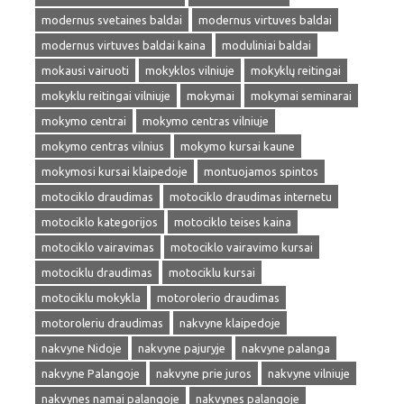
modernus svetaines baldai
modernus virtuves baldai
modernus virtuves baldai kaina
moduliniai baldai
mokausi vairuoti
mokyklos vilniuje
mokyklų reitingai
mokyklu reitingai vilniuje
mokymai
mokymai seminarai
mokymo centrai
mokymo centras vilniuje
mokymo centras vilnius
mokymo kursai kaune
mokymosi kursai klaipedoje
montuojamos spintos
motociklo draudimas
motociklo draudimas internetu
motociklo kategorijos
motociklo teises kaina
motociklo vairavimas
motociklo vairavimo kursai
motociklu draudimas
motociklu kursai
motociklu mokykla
motorolerio draudimas
motoroleriu draudimas
nakvyne klaipedoje
nakvyne Nidoje
nakvyne pajuryje
nakvyne palanga
nakvyne Palangoje
nakvyne prie juros
nakvyne vilniuje
nakvynes namai palangoje
nakvynes palangoje