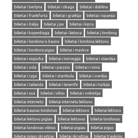
bilietai i berlyna
bilietai i cikaga
bilietai i dublina
bilietai i frankfurta
bilietai i graikija
bilietai i ispanija
bilietai i italija
bilietai į jav
bilietai i kipra
bilietai i kopenhaga
bilietai i lietuva
bilietai į londoną
bilietai i londona is kauno
bilietai i londona lektuvu
bilietai i londona pigus
bilietai i maskva
bilietai i niujorka
bilietai i norvegija
bilietai i olandija
bilietai i osla
bilietai i paryziu
bilietai i roma
bilietai i ryga
bilietai i stambula
bilietai i svedija
bilietai i tailanda
bilietai i tenerife
bilietai i turkija
bilietai i usa
bilietai i vilniu
bilietai i vokietija
bilietai internetu
bilietai internetu lektuvu
bilietai kaunas londonas
bilietai lektuvo
bilietai lėktuvu
bilietai lektuvu pigiau
bilietai lektuvui
bilietai londonas
bilietai londonas vilnius
bilietai pigiau
bilietai pigus
bilietai pigus skrydziai
bilietai skrydziai
bilietai traukiniu