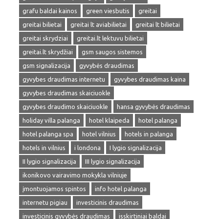
grafu baldai kainos
green viesbutis
greitai
greitai bilietai
greitai lt aviabilietai
greitai lt bilietai
greitai skrydziai
greitai.lt lektuvu bilietai
greitai.lt skrydžiai
gsm saugos sistemos
gsm signalizacija
gyvybės draudimas
gyvybes draudimas internetu
gyvybes draudimas kaina
gyvybes draudimas skaiciuokle
gyvybes draudimo skaiciuokle
hansa gyvybės draudimas
holiday villa palanga
hotel klaipeda
hotel palanga
hotel palanga spa
hotel vilnius
hotels in palanga
hotels in vilnius
i londona
I lygio signalizacija
II lygio signalizacija
III lygio signalizacija
ikonikovo vairavimo mokykla vilniuje
įmontuojamos spintos
info hotel palanga
internetu pigiau
investicinis draudimas
investicinis gyvybės draudimas
isskirtiniai baldai