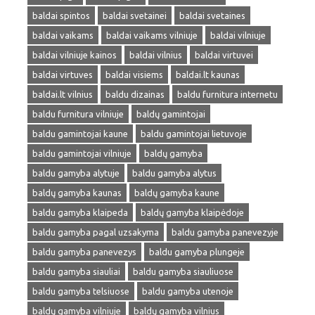
baldai spintos
baldai svetainei
baldai svetaines
baldai vaikams
baldai vaikams vilniuje
baldai vilniuje
baldai vilniuje kainos
baldai vilnius
baldai virtuvei
baldai virtuves
baldai visiems
baldai.lt kaunas
baldai.lt vilnius
baldu dizainas
baldu furnitura internetu
baldu furnitura vilniuje
baldų gamintojai
baldu gamintojai kaune
baldu gamintojai lietuvoje
baldu gamintojai vilniuje
baldų gamyba
baldu gamyba alytuje
baldu gamyba alytus
baldų gamyba kaunas
baldų gamyba kaune
baldu gamyba klaipeda
baldų gamyba klaipėdoje
baldu gamyba pagal uzsakyma
baldu gamyba panevezyje
baldu gamyba panevezys
baldu gamyba plungeje
baldu gamyba siauliai
baldu gamyba siauliuose
baldu gamyba telsiuose
baldu gamyba utenoje
baldų gamyba vilniuje
baldų gamyba vilnius