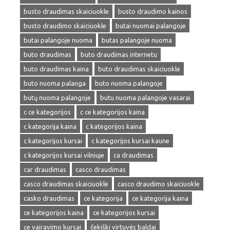
busto draudimas skaiciuokle
busto draudimo kainos
busto draudimo skaiciuokle
butai nuomai palangoje
butai palangoje nuoma
butas palangoje nuoma
buto draudimas
buto draudimas internetu
buto draudimas kaina
buto draudimas skaiciuokle
buto nuoma palanga
buto nuoma palangoje
butų nuoma palangoje
butu nuoma palangoje vasarai
c ce kategorijos
c ce kategorijos kaina
c kategorija kaina
c kategorijos kaina
c kategorijos kursai
c kategorijos kursai kaune
c kategorijos kursai vilniuje
ca draudimas
car draudimas
casco draudimas
casco draudimas skaiciuokle
casco draudimo skaiciuokle
casko draudimas
ce kategorija
ce kategorija kaina
ce kategorijos kaina
ce kategorijos kursai
ce vairavimo kursai
čekiški virtuvės baldai