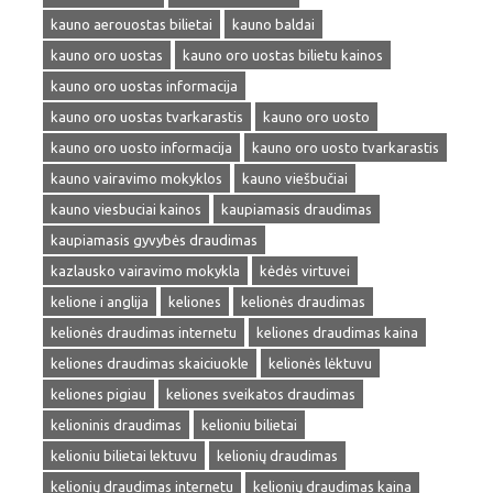
kauno aerouostas bilietai
kauno baldai
kauno oro uostas
kauno oro uostas bilietu kainos
kauno oro uostas informacija
kauno oro uostas tvarkarastis
kauno oro uosto
kauno oro uosto informacija
kauno oro uosto tvarkarastis
kauno vairavimo mokyklos
kauno viešbučiai
kauno viesbuciai kainos
kaupiamasis draudimas
kaupiamasis gyvybės draudimas
kazlausko vairavimo mokykla
kėdės virtuvei
kelione i anglija
keliones
kelionės draudimas
kelionės draudimas internetu
keliones draudimas kaina
keliones draudimas skaiciuokle
kelionės lėktuvu
keliones pigiau
keliones sveikatos draudimas
kelioninis draudimas
kelioniu bilietai
kelioniu bilietai lektuvu
kelionių draudimas
kelionių draudimas internetu
kelionių draudimas kaina