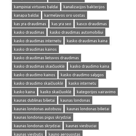
kampiniai virtuves baldai
kanalizacijos bakterijos
kanapa baldai
karmelavos oro uostas
kas yra draudimas
kas yra seo
kasco draudimas
kasko draudimas
kasko draudimas automobiliui
kasko draudimas internetu
kasko draudimas kaina
kasko draudimas kainos
kasko draudimas lietuvos draudimas
kasko draudimas skaičiuoklė
kasko draudimo kaina
kasko draudimo kainos
kasko draudimo salygos
kasko draudimo skaičiuoklė
kasko internetu
kasko kaina
kasko skaičiuoklė
kategorijos vairavimo
kaunas dublinas bilietai
kaunas londonas
kaunas londonas autobusu
kaunas londonas bilietai
kaunas londonas pigus skrydziai
kaunas londonas skrydziai
kaunas viesbuciai
kaunas viesbutis
kauno aerouostas