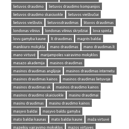
lietuvos draudimo
lietuvos draudimo kompanijos
lietuvos draudimo skaiciuokle
lietuvos viešbučiai
lietuvos viešbutis
lietuvosdraudimas
lituvos draudimas
londonas vilnius
londonas vilnius skrydziai
lova spinta
lovu gamyba kaune
lt draudimas
magrės baldai
manikiuro mokykla
mano draudimas
mano draudimas.lt
mano virtuvė
marijampoles vairavimo mokyklos
masazo akademija
masinos draudimas
masinos draudimas anglijoje
masinos draudimas internetu
masinos draudimas kainos
masinos draudimas lietuvoje
masinos draudimas uk
masinos draudimo kainos
masinos draudimo skaiciuokle
masinu draudimai
masinu draudimas
masinu draudimo kainos
masyvo baldai
masyvo baldu gamyba
mato baldai kaunas
mato baldai kaune
maža virtuvė
mazeikiu vairavimo mokyklos
mazos virtuves