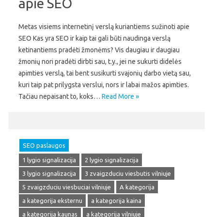
apie SEO
Metas visiems internetinį verslą kuriantiems sužinoti apie
SEO Kas yra SEO ir kaip tai gali būti naudinga verslą
ketinantiems pradėti žmonėms? Vis daugiau ir daugiau
žmonių nori pradėti dirbti sau, t.y., jei ne sukurti didelės
apimties verslą, tai bent susikurti svajonių darbo vietą sau,
kuri taip pat prilygsta verslui, nors ir labai mažos apimties.
Tačiau nepaisant to, koks…
Read More »
SEO paslaugos
1 lygio signalizacija
2 lygio signalizacija
3 lygio signalizacija
3 zvaigzduciu viesbutis vilniuje
5 zvaigzduciu viesbuciai vilniuje
A kategorija
a kategorija eksternu
a kategorija kaina
a kategorija kaunas
a kategorija vilniuje