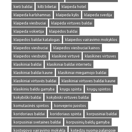
kieti baldai
kilti bilietai
klaipeda hotel
klaipeda karlshamnas
klaipeda kylis
klaipeda svedija
klaipeda viesbuciai
klaipėda virtuves baldai
klaipeda vokietija
klaipėdos baldai
klaipedos baldai katalogas
klaipedos vairavimo mokyklos
klaipedos viesbuciai
klaipedos viesbuciai kainos
klaipedos viesbutis
klasikinė virtuvė
klasikines virtuves
klasikiniai baldai
klasikiniai baldai internetu
klasikiniai baldai kaune
klasikiniai miegamojo baldai
klasikiniai virtuvės baldai
klasikiniai virtuves baldai kaune
klasikiniu baldu gamyba
knygu spinta
knygų spintos
kokybiški baldai
kokybiski virtuves baldai
komutacinės spintos
konvejerio juostos
koridoriaus baldai
koridoriaus spinta
korpusiniai baldai
korpusiniai svetaines baldai
korpusinių baldų gamyba
kostygovo vairavimo mokykla
kotedzu nuoma palangoje