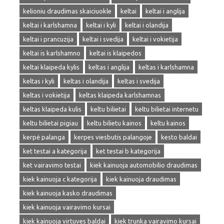
kelioniu draudimas skaiciuokle
keltai
keltai i anglija
keltai i karlshamna
keltai i kyli
keltai i olandija
keltai i prancuzija
keltai i svedija
keltai i vokietija
keltai is karlshamno
keltai is klaipedos
keltai klaipeda kylis
keltas i anglija
keltas i karlshamna
keltas i kyli
keltas i olandija
keltas i svedija
keltas i vokietija
keltas klaipeda karlshamnas
keltas klaipeda kulis
keltu bilietai
keltu bilietai internetu
keltu bilietai pigiau
keltu bilietu kainos
keltu kainos
kerpė palanga
kerpes viesbutis palangoje
kesto baldai
ket testai a kategorija
ket testai b kategorija
ket vairavimo testai
kiek kainuoja automobilio draudimas
kiek kainuoja c kategorija
kiek kainuoja draudimas
kiek kainuoja kasko draudimas
kiek kainuoja vairavimo kursai
kiek kainuoja virtuves baldai
kiek trunka vairavimo kursai