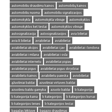
automobiliu draudimu kainos
automobilių kainos
automobiliu nuoma
automobiliu signalizacijos
automokykla
automokykla vilniuje
automokyklos
automokyklos ket testai
automokyklos vilniuje
autosignalizacija
autosignalizacijos
avia bilietai
avia.lt bilietai
aviabiletai
aviabilietai
aviabilietai akcijos
aviabilietai i jav
aviabilietai i londona
aviabilietai i milana
aviabilietai i osla
aviabilietai internetu
aviabilietai pigiau
aviabilietai pigus
aviabilietai pigus skrydziai
aviabilietu kainos
aviabilietu paieska
aviobilietai
ąžuoliniai baldai
azuoliniai virtuves baldai
azuoliniu baldu gamyba
azuolo baldai
b kategorija
b kategorija kaina
b kategorijos
b kategorijos kursai
b kategorijos teises
b kategorijos testai
bagažas lėktuve
bagazo draudimas