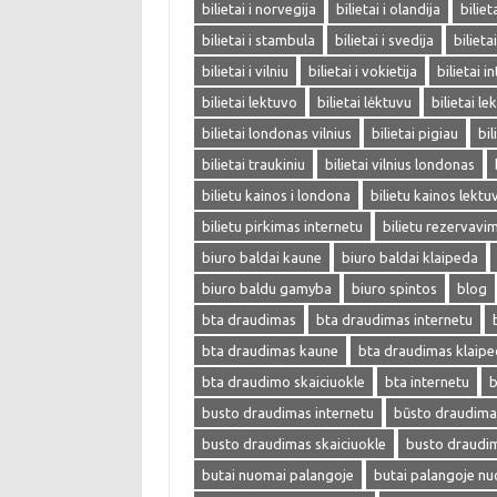
bilietai i norvegija
bilietai i olandija
biliet
bilietai i stambula
bilietai i svedija
bilieta
bilietai i vilniu
bilietai i vokietija
bilietai i
bilietai lektuvo
bilietai lėktuvu
bilietai l
bilietai londonas vilnius
bilietai pigiau
bil
bilietai traukiniu
bilietai vilnius londonas
bilietu kainos i londona
bilietu kainos lektu
bilietu pirkimas internetu
bilietu rezervavi
biuro baldai kaune
biuro baldai klaipeda
biuro baldu gamyba
biuro spintos
blog
bta draudimas
bta draudimas internetu
bta draudimas kaune
bta draudimas klaip
bta draudimo skaiciuokle
bta internetu
b
busto draudimas internetu
būsto draudima
busto draudimas skaiciuokle
busto draudi
butai nuomai palangoje
butai palangoje n