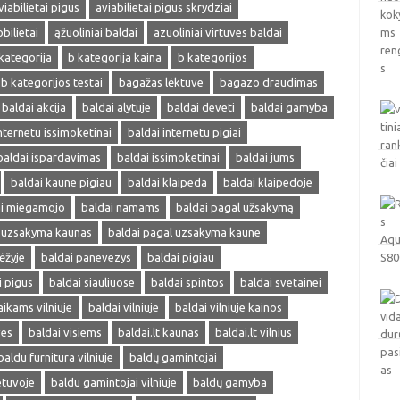
viabilietai pigus
aviabilietai pigus skrydziai
obilietai
ąžuoliniai baldai
azuoliniai virtuves baldai
kategorija
b kategorija kaina
b kategorijos
b kategorijos testai
bagažas lėktuve
bagazo draudimas
baldai akcija
baldai alytuje
baldai deveti
baldai gamyba
nternetu issimoketinai
baldai internetu pigiai
baldai ispardavimas
baldai issimoketinai
baldai jums
baldai kaune pigiau
baldai klaipeda
baldai klaipedoje
ai miegamojo
baldai namams
baldai pagal užsakymą
l uzsakyma kaunas
baldai pagal uzsakyma kaune
ėžyje
baldai panevezys
baldai pigiau
i pigus
baldai siauliuose
baldai spintos
baldai svetainei
aikams vilniuje
baldai vilniuje
baldai vilniuje kainos
ves
baldai visiems
baldai.lt kaunas
baldai.lt vilnius
baldu furnitura vilniuje
baldų gamintojai
etuvoje
baldu gamintojai vilniuje
baldų gamyba