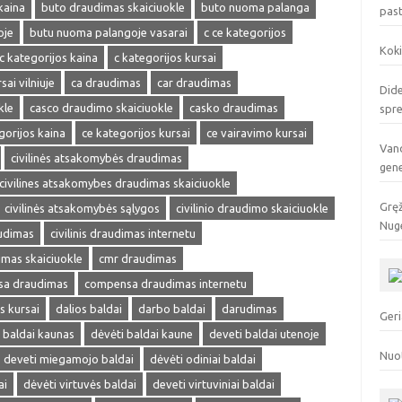
kaina
buto draudimas skaiciuokle
buto nuoma palanga
pas
oje
butu nuoma palangoje vasarai
c ce kategorijos
Koki
c kategorijos kaina
c kategorijos kursai
sai vilniuje
ca draudimas
car draudimas
Dide
kle
casco draudimo skaiciuokle
casko draudimas
spr
gorijos kaina
ce kategorijos kursai
ce vairavimo kursai
Vand
civilinės atsakomybės draudimas
gen
civilines atsakomybes draudimas skaiciuokle
Gręž
civilinės atsakomybės sąlygos
civilinio draudimo skaiciuokle
Nuge
audimas
civilinis draudimas internetu
dimas skaiciuokle
cmr draudimas
a draudimas
compensa draudimas internetu
s kursai
dalios baldai
darbo baldai
darudimas
Geri
 baldai kaunas
dėvėti baldai kaune
deveti baldai utenoje
Nuo
deveti miegamojo baldai
dėvėti odiniai baldai
ai
dėvėti virtuvės baldai
deveti virtuviniai baldai