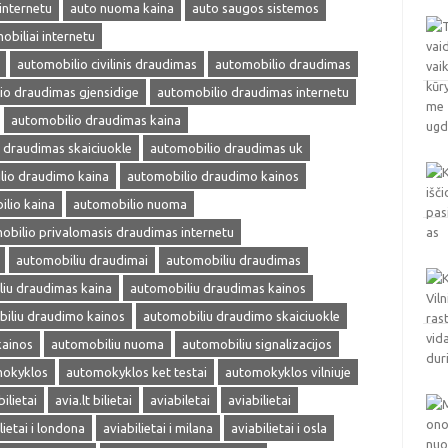
internetu
auto nuoma kaina
auto saugos sistemos
obiliai internetu
automobilio civilinis draudimas
automobilio draudimas
io draudimas gjensidige
automobilio draudimas internetu
automobilio draudimas kaina
 draudimas skaiciuokle
automobilio draudimas uk
lio draudimo kaina
automobilio draudimo kainos
lio kaina
automobilio nuoma
obilio privalomasis draudimas internetu
automobiliu draudimai
automobiliu draudimas
iu draudimas kaina
automobiliu draudimas kainos
iliu draudimo kainos
automobiliu draudimo skaiciuokle
kainos
automobiliu nuoma
automobiliu signalizacijos
okyklos
automokyklos ket testai
automokyklos vilniuje
bilietai
avia.lt bilietai
aviabiletai
aviabilietai
lietai i londona
aviabilietai i milana
aviabilietai i osla