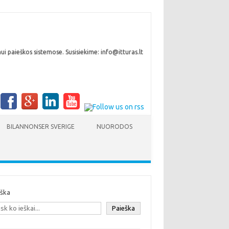
i paieškos sistemose. Susisiekime: info@itturas.lt
BILANNONSER SVERIGE
NUORODOS
eška
Paieška