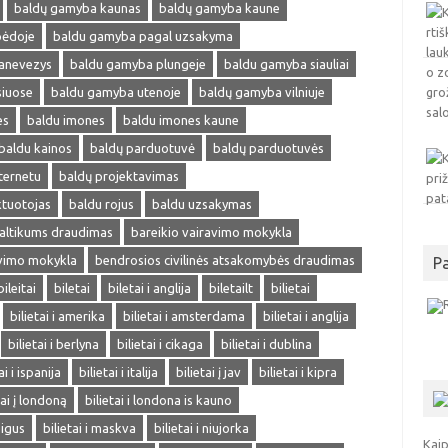
baldų gamyba kaunas
baldų gamyba kaune
pėdoje
baldu gamyba pagal uzsakyma
anevezys
baldu gamyba plungeje
baldu gamyba siauliai
siuose
baldu gamyba utenoje
baldų gamyba vilniuje
es
baldu imones
baldu imones kaune
baldu kainos
baldų parduotuvė
baldų parduotuvės
ternetu
baldų projektavimas
ktuotojas
baldu rojus
baldu uzsakymas
altikums draudimas
bareikio vairavimo mokykla
avimo mokykla
bendrosios civilinės atsakomybės draudimas
P
bileitai
biletai
biletai i anglija
biletailt
bilietai
bilietai i amerika
bilietai i amsterdama
bilietai i anglija
bilietai i berlyna
bilietai i cikaga
bilietai i dublina
ai i ispanija
bilietai i italija
bilietai į jav
bilietai i kipra
tai į londoną
bilietai i londona is kauno
pigus
bilietai i maskva
bilietai i niujorka
Kaip