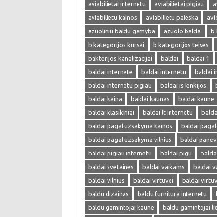
aviabilietai internetu
aviabilietai pigiau
a
aviabilietu kainos
aviabilietu paieska
avi
azuoliniu baldu gamyba
azuolo baldai
b 
b kategorijos kursai
b kategorijos teises
bakterijos kanalizacijai
baldai
baldai 1
baldai internete
baldai internetu
baldai i
baldai internetu pigiau
baldai is lenkijos
baldai kaina
baldai kaunas
baldai kaune
baldai klasikiniai
baldai lt internetu
bald
baldai pagal uzsakyma kainos
baldai paga
baldai pagal uzsakyma vilnius
baldai panev
baldai pigiau internetu
baldai pigu
balda
baldai svetaines
baldai vaikams
baldai v
baldai vilnius
baldai virtuvei
baldai virtu
baldu dizainas
baldu furnitura internetu
baldu gamintojai kaune
baldu gamintojai li