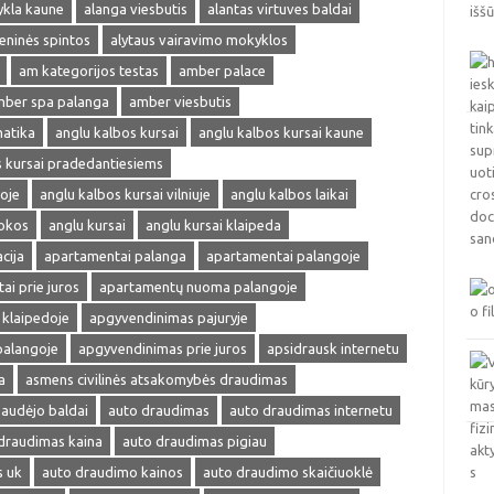
ykla kaune
alanga viesbutis
alantas virtuves baldai
ieninės spintos
alytaus vairavimo mokyklos
am kategorijos testas
amber palace
ber spa palanga
amber viesbutis
matika
anglu kalbos kursai
anglu kalbos kursai kaune
s kursai pradedantiesiems
oje
anglu kalbos kursai vilniuje
anglu kalbos laikai
okos
anglu kursai
anglu kursai klaipeda
cija
apartamentai palanga
apartamentai palangoje
ai prie juros
apartamentų nuoma palangoje
klaipedoje
apgyvendinimas pajuryje
palangoje
apgyvendinimas prie juros
apsidrausk internetu
a
asmens civilinės atsakomybės draudimas
audėjo baldai
auto draudimas
auto draudimas internetu
draudimas kaina
auto draudimas pigiau
s uk
auto draudimo kainos
auto draudimo skaičiuoklė