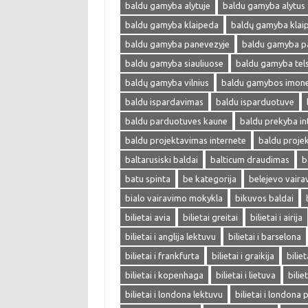
baldu gamyba alytuje
baldu gamyba alytus
baldu gamyba klaipeda
baldų gamyba klai
baldu gamyba panevezyje
baldu gamyba p
baldu gamyba siauliuose
baldu gamyba tel
baldų gamyba vilnius
baldu gamybos imon
baldu ispardavimas
baldu isparduotuve
baldu parduotuves kaune
baldu prekyba in
baldu projektavimas internete
baldu proje
baltarusiski baldai
balticum draudimas
b
batu spinta
be kategorija
belejevo vair
bialo vairavimo mokykla
bikuvos baldai
bilietai avia
bilietai greitai
bilietai i airija
bilietai i anglija lektuvu
bilietai i barselona
bilietai i frankfurta
bilietai i graikija
biliet
bilietai i kopenhaga
bilietai i lietuva
bilie
bilietai i londona lektuvu
bilietai i londona 