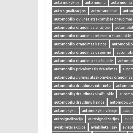
auto mokyklos
auto nuoma
auto nuoma 
auto signalizacijos
autodraudimas
autom
automobilio civilinės atsakomybės draudimas
automobilio draudimas anglijoje
automobil
automobilio draudimas internetu skaiciuokle
automobilio draudimas kainos
automobilio
automobilio draudimas uzsienyje
automobi
automobilio draudimo skaičiuoklė
automobi
automobilio privalomasis draudimas
autom
automobilių civilinės atsakomybės draudimas
automobiliu draudimas internetu
automobil
automobilių draudimas skaičiuoklė
automob
automobiliu draudimu kainos
automobilių 
automokykla
automokykla vilniuje
autom
autosignalizacija
autosignalizacijos
avia 
aviabilietai akcijos
aviabilietai i jav
aviabi