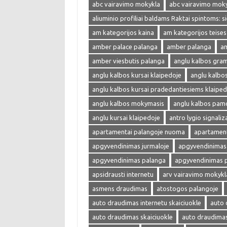
abc vairavimo mokykla
abc vairavimo mok
aliuminio profiliai baldams Raktai spintoms: s
am kategorijos kaina
am kategorijos teises
amber palace palanga
amber palanga
am
amber viesbutis palanga
anglu kalbos gra
anglu kalbos kursai klaipedoje
anglu kalbo
anglu kalbos kursai pradedantiesiems klaiped
anglu kalbos mokymasis
anglu kalbos pam
anglu kursai klaipedoje
antro lygio signaliza
apartamentai palangoje nuoma
apartament
apgyvendinimas jurmaloje
apgyvendinimas 
apgyvendinimas palanga
apgyvendinimas 
apsidrausti internetu
arv vairavimo mokykl
asmens draudimas
atostogos palangoje
auto draudimas internetu skaiciuokle
auto 
auto draudimas skaiciuokle
auto draudima