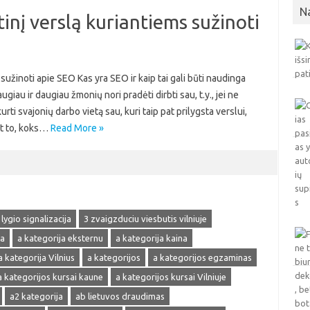
N
inį verslą kuriantiems sužinoti
sužinoti apie SEO Kas yra SEO ir kaip tai gali būti naudinga
au ir daugiau žmonių nori pradėti dirbti sau, t.y., jei ne
urti svajonių darbo vietą sau, kuri taip pat prilygsta verslui,
nt to, koks…
Read More »
 lygio signalizacija
3 zvaigzduciu viesbutis vilniuje
ja
a kategorija eksternu
a kategorija kaina
a kategorija Vilnius
a kategorijos
a kategorijos egzaminas
a kategorijos kursai kaune
a kategorijos kursai Vilniuje
a2 kategorija
ab lietuvos draudimas