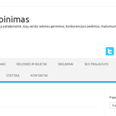
lpinimas
 jį patalpinsime Jūsų verslo sėkmės gerinimui, konkurencijos įveikimui, matomumu
Skip to content
MAS
KELIONĖS IR BILIETAI
SKELBIMAI
SEO PASLAUGOS
STATYBA
KONTAKTAI
Pai