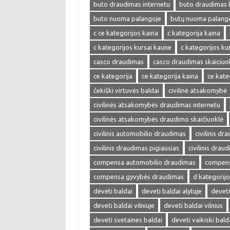
buto draudimas internetu
buto draudimas 
buto nuoma palangoje
butų nuoma palang
c ce kategorijos kaina
c kategorija kaina
c kategorijos kursai kaune
c kategorijos kur
casco draudimas
casco draudimas skaiciuo
ce kategorija
ce kategorija kaina
ce kate
čekiški virtuvės baldai
civilinė atsakomybė
civilinės atsakomybės draudimas internetu
civilinės atsakomybės draudimo skaičiuoklė
civilinis automobilio draudimas
civilinis dr
civilinis draudimas pigiausias
civilinis drau
compensa automobilio draudimas
compens
compensa gyvybės draudimas
d kategorijo
dėvėti baldai
deveti baldai alytuje
deveti
deveti baldai vilniuje
deveti baldai vilnius
deveti svetaines baldai
deveti vaikiski bald