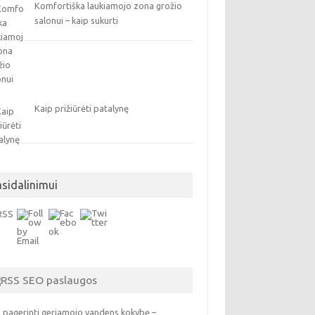
Komfortiška laukiamojo zona grožio
salonui – kaip sukurti
Kaip prižiūrėti patalynę
asidalinimui
SEO paslaugos
 pagerinti geriamojo vandens kokybę –