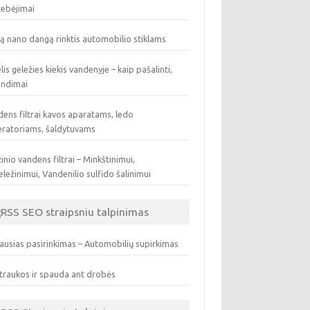
tebėjimai
ą nano dangą rinktis automobilio stiklams
lis geležies kiekis vandenyje – kaip pašalinti,
endimai
ens filtrai kavos aparatams, ledo
eratoriams, šaldytuvams
inio vandens filtrai – Minkštinimui,
ležinimui, Vandenilio sulfido šalinimui
SEO straipsniu talpinimas
ausias pasirinkimas – Automobilių supirkimas
traukos ir spauda ant drobės