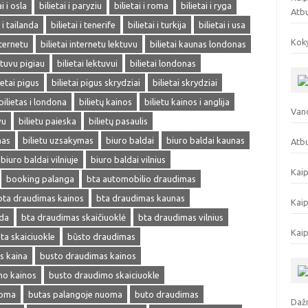
ai i osla
bilietai i paryziu
bilietai i roma
bilietai i ryga
Atb
i i tailanda
bilietai i tenerife
bilietai i turkija
bilietai i usa
Koky
nternetu
bilietai internetu lektuvu
bilietai kaunas londonas
ektuvu pigiau
bilietai lektuvui
bilietai londonas
ietai pigus
bilietai pigus skrydziai
bilietai skrydziai
bilietas i londona
bilietų kainos
bilietu kainos i anglija
Vand
vu
bilietu paieska
bilietų pasaulis
mas
bilietu uzsakymas
biuro baldai
biuro baldai kaunas
Atbu
biuro baldai vilniuje
biuro baldai vilnius
Kaip
booking palanga
bta automobilio draudimas
bta draudimas kainos
bta draudimas kaunas
Kaip
eda
bta draudimas skaičiuoklė
bta draudimas vilnius
Kaip
ta skaiciuokle
būsto draudimas
s kaina
busto draudimas kainos
mo kainos
busto draudimo skaiciuokle
uoma
butas palangoje nuoma
buto draudimas
Dažn