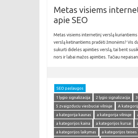
Metas visiems internet
apie SEO
Metas visiems internetinį verslą kuriantiems 
verslą ketinantiems pradėti žmonėms? Vis daugi
sukurti didelės apimties verslą, tai bent susik
nors ir labai mažos apimties. Tačiau nepaisa
SEO paslaugos
1 lygio signalizacija
2 lygio signalizacija
3
5 zvaigzduciu viesbuciai vilniuje
A kategori
a kategorija kaunas
a kategorija vilniuje
a kategorijos kaina
a kategorijos kursai
a kategorijos laikymas
a kategorijos teises