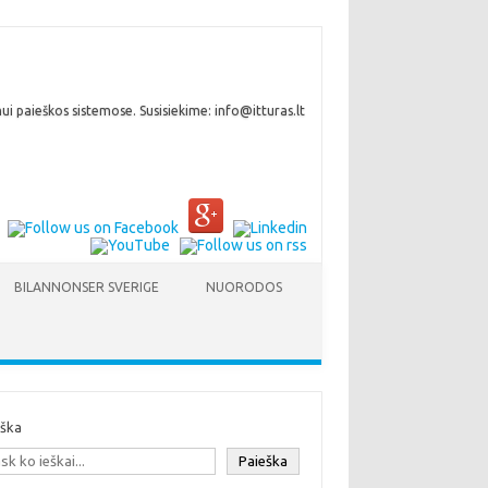
i paieškos sistemose. Susisiekime: info@itturas.lt
BILANNONSER SVERIGE
NUORODOS
eška
Paieška