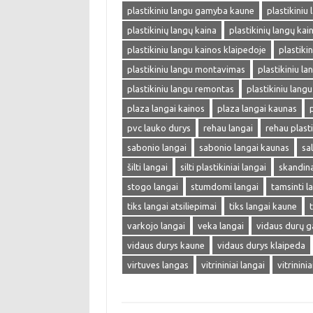
plastikiniu langu gamyba kaune
plastikiniu
plastikinių langų kaina
plastikinių langų kai
plastikiniu langu kainos klaipedoje
plastiki
plastikiniu langu montavimas
plastikiniu lan
plastikiniu langu remontas
plastikiniu langu
plaza langai kainos
plaza langai kaunas
pvc lauko durys
rehau langai
rehau plasti
sabonio langai
sabonio langai kaunas
sa
šilti langai
silti plastikiniai langai
skandina
stogo langai
stumdomi langai
tamsinti l
tiks langai atsiliepimai
tiks langai kaune
varkojo langai
veka langai
vidaus durų 
vidaus durys kaune
vidaus durys klaipeda
virtuves langas
vitrininiai langai
vitrinini