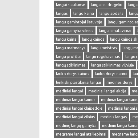
langai siauliuose
langai su drugeliu
langa
langas
lango kaina
langu apdaila
lang
langu gamintojai lietuvoje
langu gamintoja
langu gamyba vilnius
langu ismatavimai
langu kaina
langų kainos
langu kainos sk
langu matmenys
langu meistras
langų m
langu profiliai
langu reguliavimas
langu r
langų stiklinimas
langu stiklinimas vilniuje
lauko durys kainos
lauko durys namui
lau
lenkiski plastikiniai langai
medinės durys
mediniai langai
mediniai langai akcija
med
mediniai langai kainos
mediniai langai kaun
mediniai langai klaipedoje
mediniai langai s
mediniai langai vilnius
medinis langas
me
medinių langų gamyba
mediniu langu kaina
megrame langai atsiliepimai
megrame langai