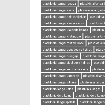
plastikiniai langai jonava
plastikiniai langai
plastikiniai langai kaina
plastikiniai langai k
plastikiniai langai kainos vilniuje
plastikinia
plastikiniai langai kaune kainos
plastikiniai
plastikiniai langai klaipeda kainos
plastikin
plastikiniai langai kretingoje
plastikiniai la
plastikiniai langai mazeikiuose
plastikiniai 
plastikiniai langai panevezyje kainos
plasti
plastikiniai langai plungeje
plastikiniai langa
plastikiniai langai siauliuose kainos
plastiki
plastikiniai langai su orlaide kaina
plastikin
plastikiniai langai ukmerge
plastikiniai lang
plastikiniai langai vilniuje
plastikiniai langai 
plastikinio lango kaina
plastikinis langas
plastikiniu duru kaina
plastikiniu duru kaino
plastikiniu langu apdaila
plastikiniu langu d