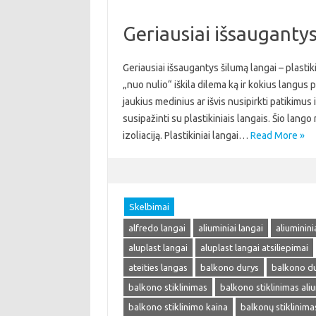
Geriausiai išsaugantys 
Geriausiai išsaugantys šilumą langai – plastik
„nuo nulio“ iškila dilema ką ir kokius langus 
jaukius medinius ar išvis nusipirkti patikimu
susipažinti su plastikiniais langais. Šio lang
izoliaciją. Plastikiniai langai…
Read More »
Skelbimai
alfredo langai
aliuminiai langai
aliuminini
aluplast langai
aluplast langai atsiliepimai
ateities langas
balkono durys
balkono du
balkono stiklinimas
balkono stiklinimas ali
balkono stiklinimo kaina
balkonų stiklinima