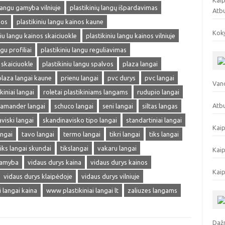
Kaip
 langu gamyba vilniuje
plastikinių langų išpardavimas
Atb
nos
plastikiniu langu kainos kaune
Koky
niu langu kainos skaiciuokle
plastikiniu langu kainos vilniuje
gu profiliai
plastikiniu langu reguliavimas
 skaiciuokle
plastikiniu langu spalvos
plaza langai
plaza langai kaune
prienu langai
pvc durys
pvc langai
Vand
kiniai langai
roletai plastikiniams langams
rudupio langai
Atbu
lamander langai
schuco langai
seni langai
siltas langas
viski langai
skandinavisko tipo langai
standartiniai langai
Kaip
angai
tavo langai
termo langai
tikri langai
tiks langai
tiks langai skundai
tikslangai
vakaru langai
Kaip
gamyba
vidaus durys kaina
vidaus durys kainos
Kaip
vidaus durys klaipėdoje
vidaus durys vilniuje
ai langai kaina
www plastikiniai langai lt
zaliuzes langams
Dažn