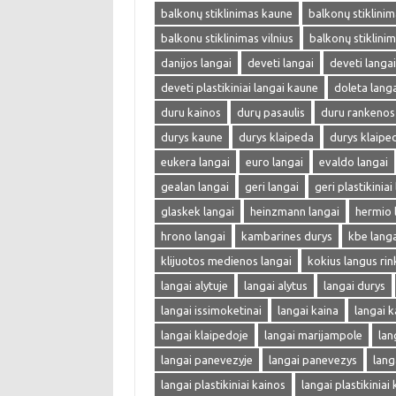
balkonų stiklinimas kaune
balkonų stiklinima
balkonu stiklinimas vilnius
balkonų stiklini
danijos langai
deveti langai
deveti langa
deveti plastikiniai langai kaune
doleta langa
duru kainos
durų pasaulis
duru rankenos
durys kaune
durys klaipeda
durys klaipe
eukera langai
euro langai
evaldo langai
gealan langai
geri langai
geri plastikiniai
glaskek langai
heinzmann langai
hermio 
hrono langai
kambarines durys
kbe langa
klijuotos medienos langai
kokius langus rin
langai alytuje
langai alytus
langai durys
langai issimoketinai
langai kaina
langai k
langai klaipedoje
langai marijampole
lan
langai panevezyje
langai panevezys
lang
langai plastikiniai kainos
langai plastikiniai