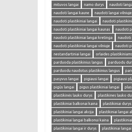
mituvos langai
namo durys
naudoti langa
naudoti langai kaune
naudoti langai vilniuje
naudoti plastikiniai langai
naudoti plastikini
naudoti plastikiniai langai kaunas
naudoti p
naudoti plastikiniai langai kretinga
naudoti 
naudoti plastikiniai langai vilniuje
naudoti pl
nestandartiniai langai
orlaides plastikinia
parduoda plastikinius langus
parduodu dur
parduodu naudotus plastikinius langus
par
pasyvus langai
pigiausi langai
pigiausi pl
pigūs langai
pigus plastikiniai langai
plas
plastikinės lauko durys
plastikines lauko du
plastikiniai balkonai kaina
plastikiniai durys
plastikiniai langai akcija
plastikiniai langai a
plastikiniai langai balkonui kaina
plastikini
plastikiniai langai ir durys
plastikiniai langa