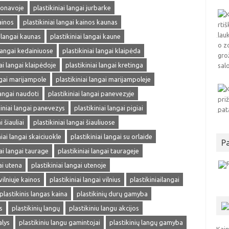
 jonavoje
plastikiniai langai jurbarke
ainos
plastikiniai langai kainos kaunas
i langai kaunas
plastikiniai langai kaune
 langai kedainiuose
plastikiniai langai klaipėda
iai langai klaipėdoje
plastikiniai langai kretinga
ngai marijampole
plastikiniai langai marijampoleje
langai naudoti
plastikiniai langai panevezyje
kiniai langai panevezys
plastikiniai langai pigiai
i šiauliai
plastikiniai langai šiauliuose
niai langai skaiciuokle
plastikiniai langai su orlaide
P
iai langai taurage
plastikiniai langai taurageje
ai utena
plastikiniai langai utenoje
vilniuje kainos
plastikiniai langai vilnius
plastikiniailangai
plastikinis langas kaina
plastikinių durų gamyba
s
plastikinių langų
plastikiniu langu akcijos
alys
plastikiniu langu gamintojai
plastikinių langų gamyba