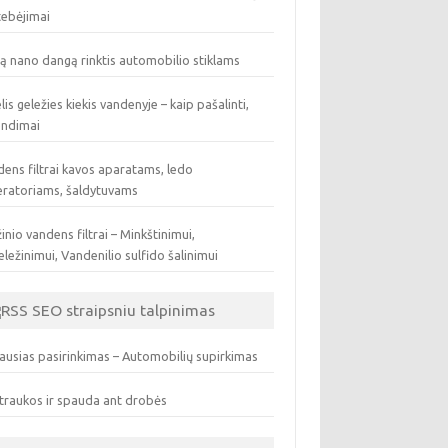
tebėjimai
ą nano dangą rinktis automobilio stiklams
lis geležies kiekis vandenyje – kaip pašalinti,
endimai
ens filtrai kavos aparatams, ledo
eratoriams, šaldytuvams
inio vandens filtrai – Minkštinimui,
ležinimui, Vandenilio sulfido šalinimui
SEO straipsniu talpinimas
ausias pasirinkimas – Automobilių supirkimas
traukos ir spauda ant drobės