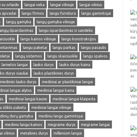
i su orlaide
langai veka
langai vilniuje
langai vilnius
u apvadai
langu firmos
langu furnitura
langu gamintojai
s
langų gamyba
langų gamyba vilniuje
langų išpardavimas
langu ispardavimas is sandelio
aiciuokle
langu kainos vilniuje
langu konstrukcijos
ontavimas
langu paketai
langu parkas
langu pasaulis
oletai
langų sistemos
langu skaiciuokle
langu spalvos
larnetos langai
lauko durys
lauko durys kaina
ko durys siauliai
lauko plastikines durys
medinės lauko durys
mediniai ar plastikiniai langai
iniai langai alytus
mediniai langai kaina
as
mediniai langai kaune
mediniai langai klaipeda
u stiklo paketu
mediniai langai vilniuje
dinių durų gamyba
mediniu langu gamintojai
mediniu langu kainos
megrame durys
megrame langai
 vilnius
metalines durys
millenium langai