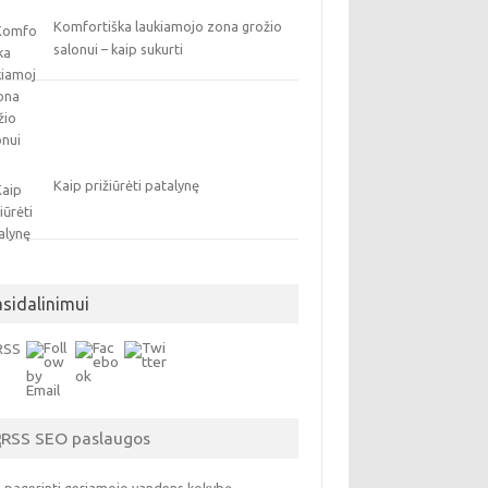
Komfortiška laukiamojo zona grožio
salonui – kaip sukurti
Kaip prižiūrėti patalynę
asidalinimui
SEO paslaugos