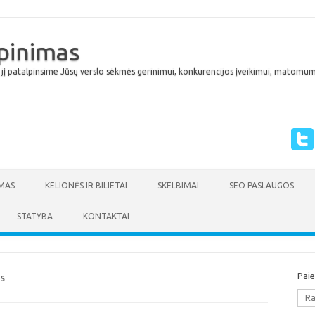
lpinimas
 jį patalpinsime Jūsų verslo sėkmės gerinimui, konkurencijos įveikimui, matomumu
Skip to content
MAS
KELIONĖS IR BILIETAI
SKELBIMAI
SEO PASLAUGOS
STATYBA
KONTAKTAI
Pai
YS