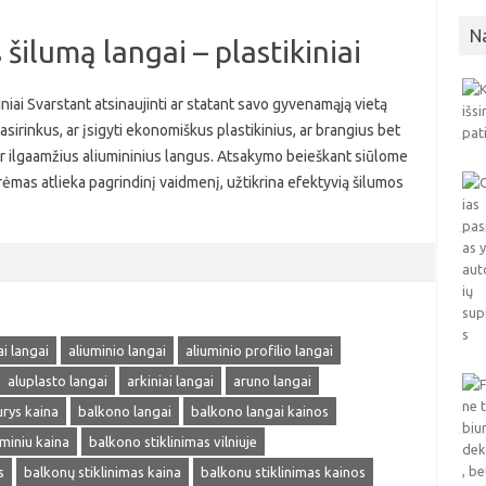
N
šilumą langai – plastikiniai
iniai Svarstant atsinaujinti ar statant savo gyvenamąją vietą
pasirinkus, ar įsigyti ekonomiškus plastikinius, ar brangius bet
s ir ilgaamžius aliumininius langus. Atsakymo beieškant siūlome
o rėmas atlieka pagrindinį vaidmenį, užtikrina efektyvią šilumos
ai langai
aliuminio langai
aliuminio profilio langai
aluplasto langai
arkiniai langai
aruno langai
rys kaina
balkono langai
balkono langai kainos
uminiu kaina
balkono stiklinimas vilniuje
s
balkonų stiklinimas kaina
balkonu stiklinimas kainos