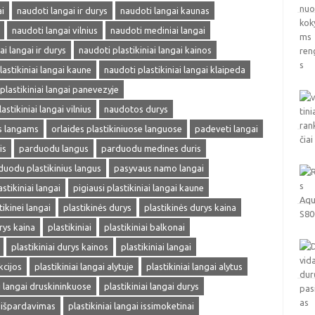
i
naudoti langai ir durys
naudoti langai kaunas
naudoti langai vilnius
naudoti mediniai langai
ai langai ir durys
naudoti plastikiniai langai kainos
lastikiniai langai kaune
naudoti plastikiniai langai klaipeda
plastikiniai langai panevezyje
astikiniai langai vilnius
naudotos durys
ms langams
orlaides plastikiniuose languose
padeveti langai
is
parduodu langus
parduodu medines duris
duodu plastikinius langus
pasyvaus namo langai
astikiniai langai
pigiausi plastikiniai langai kaune
tikinei langai
plastikinės durys
plastikinės durys kaina
rys kaina
plastikiniai
plastikiniai balkonai
plastikiniai durys kainos
plastikiniai langai
kcijos
plastikiniai langai alytuje
plastikiniai langai alytus
ai langai druskininkuose
plastikiniai langai durys
i išpardavimas
plastikiniai langai issimoketinai