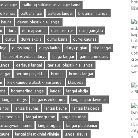
s vilniuje
balkonų stiklinimas vilniuje kaina
mo kainos
baltic langai
baltijos langai
brugmann langai
i kaune
deveti plastikiniai langai
i
duris
duru apvadai
duru centras
durų gamyba
durys
durys akcija
durys kaina
durys kaunas
doje
durys langai
durys lauko
durys pigiau
eko langai
faneruotos vidaus durys
fauga langai
gaminame duris
 langai
geriausi langai
geriausi plastikiniai langai
langai
hermio projektai
hronas
hronas langai
i
kiek kainuoja plastikiniai langai
klaipeda
ktis
kommerling langai
langai
langai akcija
langai ir durys
langai is vokietijos
langai ispardavimas
ainos
langai kaunas
langai kaune
langai klaipeda
gai mediniai
langai megrame
langai naudoti
ai pasyviam namui
langai pigiau
langai plastikiniai
 kaune
langai plastikiniai vilniuje
langai siauliai