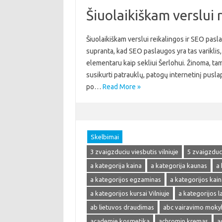
Šiuolaikiškam verslui 
Šiuolaikiškam verslui reikalingos ir SEO pasla
supranta, kad SEO paslaugos yra tas variklis, 
elementaru kaip sekliui Šerlohui. Žinoma, tam
susikurti patrauklų, patogų internetinį pusla
po…
Read More »
Skelbimai
3 zvaigzduciu viesbutis vilniuje
5 zvaigzduci
a kategorija kaina
a kategorija kaunas
a 
a kategorijos egzaminas
a kategorijos kain
a kategorijos kursai Vilniuje
a kategorijos 
ab lietuvos draudimas
abc vairavimo moky
academie kosmetika
achromin kremas
a