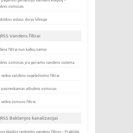
 pagerinti geriamojo vandens kokybę –
ulinis osmosas
biškos vidaus durys Vilniuje
Vandens filtrai
ens filtrai nuo kalkių namui
linis osmosas yra geriamo vandens sistema
 veikia vandens nugeležinimo filtrai
 pasirenkamas atbulinis osmosas
 veikia osmoso filtrai
Bakterijos kanalizacijai
os klaidos renkantis vandens filtrus – Praktiški