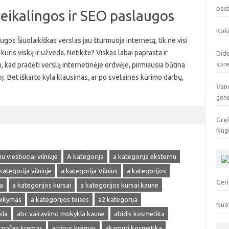
pas
reikalingos ir SEO paslaugos
Koki
ugos Šiuolaikiškas verslas jau šturmuoja internetą, tik ne visi
kuris viską ir užveda. Netikite? Viskas labai paprasta ir
Dide
spr
, kad pradėti verslą internetinėje erdvėje, pirmiausia būtina
pį. Bet iškarto kyla klausimas, ar po svetainės kūrimo darbų,
Vand
gen
Gręž
Nuge
u viesbuciai vilniuje
A kategorija
a kategorija eksternu
kategorija vilniuje
a kategorija Vilnius
a kategorijos
Geri
a
a kategorijos kursai
a kategorijos kursai kaune
laikymas
a kategorijos teises
a2 kategorija
Nuo
kla
abc vairavimo mokykla kaune
abidis kosmetika
cnofan kremas
actipur kremas
akamuti kosmetika