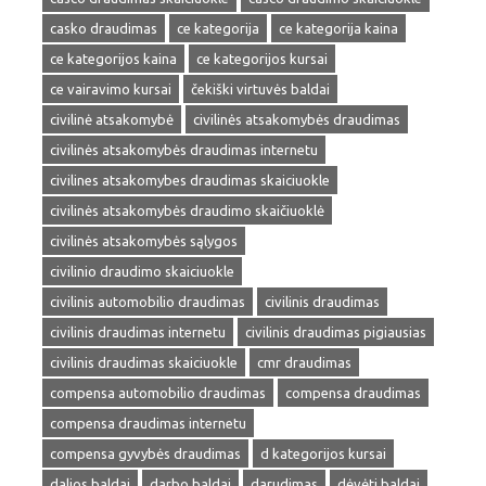
casko draudimas
ce kategorija
ce kategorija kaina
ce kategorijos kaina
ce kategorijos kursai
ce vairavimo kursai
čekiški virtuvės baldai
civilinė atsakomybė
civilinės atsakomybės draudimas
civilinės atsakomybės draudimas internetu
civilines atsakomybes draudimas skaiciuokle
civilinės atsakomybės draudimo skaičiuoklė
civilinės atsakomybės sąlygos
civilinio draudimo skaiciuokle
civilinis automobilio draudimas
civilinis draudimas
civilinis draudimas internetu
civilinis draudimas pigiausias
civilinis draudimas skaiciuokle
cmr draudimas
compensa automobilio draudimas
compensa draudimas
compensa draudimas internetu
compensa gyvybės draudimas
d kategorijos kursai
dalios baldai
darbo baldai
darudimas
dėvėti baldai