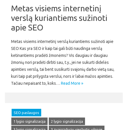
Metas visiems internetinį
verslą kuriantiems sužinoti
apie SEO
Metas visiems internetinį verslą kuriantiems sužinoti apie
SEO Kas yra SEO ir kaip tai gali būti naudinga verslą
ketinantiems pradėti žmonėms? Vis daugiau ir daugiau
žmonių nori pradėti dirbti sau, t.y., jei ne sukurti didelės
apimties verslą, tai bent susikurti svajonių darbo vietą sau,
kuri taip pat prilygsta verslui, nors ir labai mažos apimties.
Tačiau nepaisant to, koks…
Read More »
SEO paslaugos
1 lygio signalizacija
2 lygio signalizacija
3 lygio signalizacija
3 zvaigzduciu viesbutis vilniuje