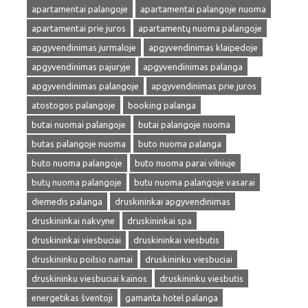
apartamentai palangoje
apartamentai palangoje nuoma
apartamentai prie juros
apartamentų nuoma palangoje
apgyvendinimas jurmaloje
apgyvendinimas klaipedoje
apgyvendinimas pajuryje
apgyvendinimas palanga
apgyvendinimas palangoje
apgyvendinimas prie juros
atostogos palangoje
booking palanga
butai nuomai palangoje
butai palangoje nuoma
butas palangoje nuoma
buto nuoma palanga
buto nuoma palangoje
buto nuoma parai vilniuje
butų nuoma palangoje
butu nuoma palangoje vasarai
diemedis palanga
druskininkai apgyvendinimas
druskininkai nakvyne
druskininkai spa
druskininkai viesbuciai
druskininkai viesbutis
druskininku poilsio namai
druskininku viesbuciai
druskininku viesbuciai kainos
druskininku viesbutis
energetikas šventoji
gamanta hotel palanga