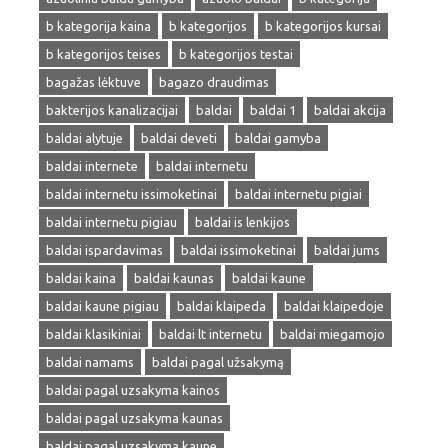
b kategorija kaina
b kategorijos
b kategorijos kursai
b kategorijos teises
b kategorijos testai
bagažas lėktuve
bagazo draudimas
bakterijos kanalizacijai
baldai
baldai 1
baldai akcija
baldai alytuje
baldai deveti
baldai gamyba
baldai internete
baldai internetu
baldai internetu issimoketinai
baldai internetu pigiai
baldai internetu pigiau
baldai is lenkijos
baldai ispardavimas
baldai issimoketinai
baldai jums
baldai kaina
baldai kaunas
baldai kaune
baldai kaune pigiau
baldai klaipeda
baldai klaipedoje
baldai klasikiniai
baldai lt internetu
baldai miegamojo
baldai namams
baldai pagal užsakymą
baldai pagal uzsakyma kainos
baldai pagal uzsakyma kaunas
baldai pagal uzsakyma kaune