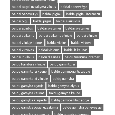
baldai pagal uzsakyma vilnius
baldai panevėžyje
baldai panevezys
baldai pigiau
baldai pigiau internetu
baldai pigu
baldai pigus
baldai siauliuose
baldai spintos
baldai svetainei
baldai svetaines
baldai vaikams
baldai vaikams vilniuje
baldai vilniuje
baldai vilniuje kainos
baldai vilnius
baldai virtuvei
baldai virtuves
baldai visiems
baldai.lt kaunas
baldai.lt vilnius
baldu dizainas
baldu furnitura internetu
baldu furnitura vilniuje
baldų gamintojai
baldu gamintojai kaune
baldu gamintojai lietuvoje
baldu gamintojai vilniuje
baldų gamyba
baldu gamyba alytuje
baldu gamyba alytus
baldų gamyba kaunas
baldų gamyba kaune
baldu gamyba klaipeda
baldų gamyba klaipėdoje
baldu gamyba pagal uzsakyma
baldu gamyba panevezyje
baldu gamyba panevezys
baldu gamyba plungeje