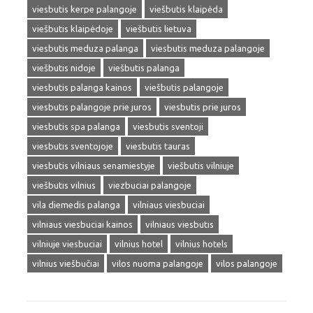
viesbutis kerpe palangoje
viešbutis klaipėda
viešbutis klaipėdoje
viešbutis lietuva
viesbutis meduza palanga
viesbutis meduza palangoje
viešbutis nidoje
viešbutis palanga
viesbutis palanga kainos
viešbutis palangoje
viesbutis palangoje prie juros
viesbutis prie juros
viesbutis spa palanga
viesbutis sventoji
viesbutis sventojoje
viesbutis tauras
viesbutis vilniaus senamiestyje
viešbutis vilniuje
viešbutis vilnius
viezbuciai palangoje
vila diemedis palanga
vilniaus viesbuciai
vilniaus viesbuciai kainos
vilniaus viesbutis
vilniuje viesbuciai
vilnius hotel
vilnius hotels
vilnius viešbučiai
vilos nuoma palangoje
vilos palangoje