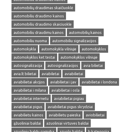
automobilių draudimas skaičiuoklė
automobiliu draudimo kainos
automobiliu draudimo skaiciuokle
automobiliu draudimu kainos
automobilių kainos
automobiliu nuoma
automobiliu signalizacijos
automokykla
automokykla vilniuje
automokyklos
automokyklos ket testai
automokyklos vilniuje
autosignalizacija
autosignalizacijos
avia bilietai
avia.lt bilietai
aviabiletai
aviabilietai
aviabilietai akcijos
aviabilietai i jav
aviabilietai i londona
aviabilietai i milana
aviabilietai i osla
aviabilietai internetu
aviabilietai pigiau
aviabilietai pigus
aviabilietai pigus skrydziai
aviabilietu kainos
aviabilietu paieska
aviobilietai
ąžuoliniai baldai
azuoliniai virtuves baldai
azuoliniu baldu gamyba
azuolo baldai
b kategorija