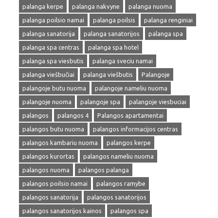
palanga kerpe
palanga nakvyne
palanga nuoma
palanga poilsio namai
palanga poilsis
palanga renginiai
palanga sanatorija
palanga sanatorijos
palanga spa
palanga spa centras
palanga spa hotel
palanga spa viesbutis
palanga sveciu namai
palanga viešbučiai
palanga viešbutis
Palangoje
palangoje butu nuoma
palangoje nameliu nuoma
palangoje nuoma
palangoje spa
palangoje viesbuciai
palangos
palangos 4
Palangos apartamentai
palangos butu nuoma
palangos informacijos centras
palangos kambariu nuoma
palangos kerpe
palangos kurortas
palangos nameliu nuoma
palangos nuoma
palangos palanga
palangos poilsio namai
palangos ramybe
palangos sanatorija
palangos sanatorijos
palangos sanatorijos kainos
palangos spa