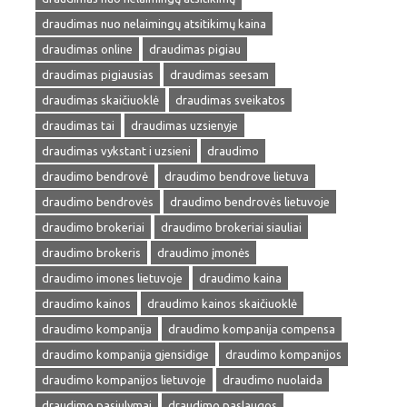
draudimas nuo nelaimingų atsitikimų kaina
draudimas online
draudimas pigiau
draudimas pigiausias
draudimas seesam
draudimas skaičiuoklė
draudimas sveikatos
draudimas tai
draudimas uzsienyje
draudimas vykstant i uzsieni
draudimo
draudimo bendrovė
draudimo bendrove lietuva
draudimo bendrovės
draudimo bendrovės lietuvoje
draudimo brokeriai
draudimo brokeriai siauliai
draudimo brokeris
draudimo įmonės
draudimo imones lietuvoje
draudimo kaina
draudimo kainos
draudimo kainos skaičiuoklė
draudimo kompanija
draudimo kompanija compensa
draudimo kompanija gjensidige
draudimo kompanijos
draudimo kompanijos lietuvoje
draudimo nuolaida
draudimo pasiulymai
draudimo paslaugos