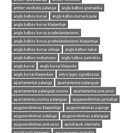
amber viesbutis palanga
anglu kalbos gramatika
anglu kalbos kursai
anglu kalbos kursai kaune
anglu kalbos kursai klaipedoje
anglu kalbos kursai pradedantiesiems
anglu kalbos kursai pradedantiesiems klaipedoje
anglu kalbos kursai vilniuje
anglu kalbos laikai
anglu kalbos mokymasis
anglu kalbos pamokos
anglu kursai
anglu kursai klaipeda
anglu kursai klaipedoje
antro lygio signalizacija
apartamentai palanga
apartamentai palangoje
apartamentai palangoje nuoma
apartamentai prie juros
apartamentų nuoma palangoje
apgyvendinimas jurmaloje
apgyvendinimas klaipedoje
apgyvendinimas pajuryje
apgyvendinimas palanga
apgyvendinimas palangoje
apgyvendinimas prie juros
apsidrausk internetu
apsidrausti internetu
arv vairavimo mokykla