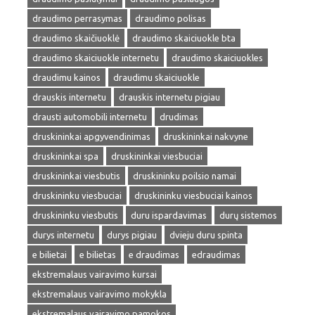
draudimo perrasymas
draudimo polisas
draudimo skaičiuoklė
draudimo skaiciuokle bta
draudimo skaiciuokle internetu
draudimo skaiciuokles
draudimu kainos
draudimu skaiciuokle
drauskis internetu
drauskis internetu pigiau
drausti automobili internetu
drudimas
druskininkai apgyvendinimas
druskininkai nakvyne
druskininkai spa
druskininkai viesbuciai
druskininkai viesbutis
druskininku poilsio namai
druskininku viesbuciai
druskininku viesbuciai kainos
druskininku viesbutis
duru ispardavimas
durų sistemos
durys internetu
durys pigiau
dvieju duru spinta
e bilietai
e bilietas
e draudimas
edraudimas
ekstremalaus vairavimo kursai
ekstremalaus vairavimo mokykla
ekstremalaus vairavimo pamokos