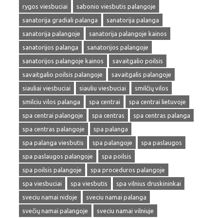
rygos viesbuciai
sabonio viesbutis palangoje
sanatorija gradiali palanga
sanatorija palanga
sanatorija palangoje
sanatorija palangoje kainos
sanatorijos palanga
sanatorijos palangoje
sanatorijos palangoje kainos
savaitgalio poilsis
savaitgalio poilsis palangoje
savaitgalis palangoje
siauliai viesbuciai
siauliu viesbuciai
smilčių vilos
smilciu vilos palanga
spa centrai
spa centrai lietuvoje
spa centrai palangoje
spa centras
spa centras palanga
spa centras palangoje
spa palanga
spa palanga viesbutis
spa palangoje
spa paslaugos
spa paslaugos palangoje
spa poilsis
spa poilsis palangoje
spa proceduros palangoje
spa viesbuciai
spa viesbutis
spa vilnius druskininkai
sveciu namai nidoje
sveciu namai palanga
svečių namai palangoje
sveciu namai vilniuje