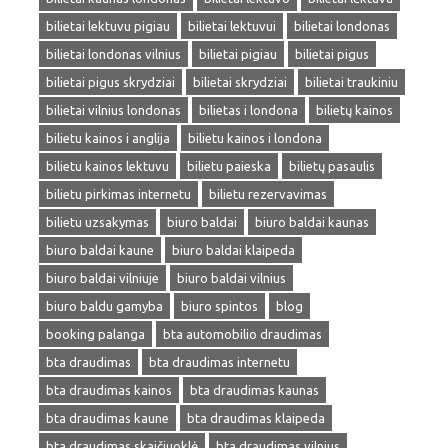
bilietai lektuvu pigiau
bilietai lektuvui
bilietai londonas
bilietai londonas vilnius
bilietai pigiau
bilietai pigus
bilietai pigus skrydziai
bilietai skrydziai
bilietai traukiniu
bilietai vilnius londonas
bilietas i londona
bilietų kainos
bilietu kainos i anglija
bilietu kainos i londona
bilietu kainos lektuvu
bilietu paieska
bilietų pasaulis
bilietu pirkimas internetu
bilietu rezervavimas
bilietu uzsakymas
biuro baldai
biuro baldai kaunas
biuro baldai kaune
biuro baldai klaipeda
biuro baldai vilniuje
biuro baldai vilnius
biuro baldu gamyba
biuro spintos
blog
booking palanga
bta automobilio draudimas
bta draudimas
bta draudimas internetu
bta draudimas kainos
bta draudimas kaunas
bta draudimas kaune
bta draudimas klaipeda
bta draudimas skaičiuoklė
bta draudimas vilnius