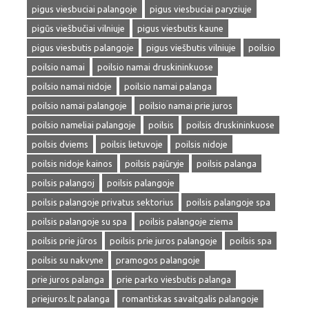
pigus viesbuciai palangoje
pigus viesbuciai paryziuje
pigūs viešbučiai vilniuje
pigus viesbutis kaune
pigus viesbutis palangoje
pigus viešbutis vilniuje
poilsio
poilsio namai
poilsio namai druskininkuose
poilsio namai nidoje
poilsio namai palanga
poilsio namai palangoje
poilsio namai prie juros
poilsio nameliai palangoje
poilsis
poilsis druskininkuose
poilsis dviems
poilsis lietuvoje
poilsis nidoje
poilsis nidoje kainos
poilsis pajūryje
poilsis palanga
poilsis palangoj
poilsis palangoje
poilsis palangoje privatus sektorius
poilsis palangoje spa
poilsis palangoje su spa
poilsis palangoje ziema
poilsis prie jūros
poilsis prie juros palangoje
poilsis spa
poilsis su nakvyne
pramogos palangoje
prie juros palanga
prie parko viesbutis palanga
priejuros.lt palanga
romantiskas savaitgalis palangoje