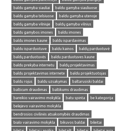
baldu gamyba siauliai
baldu gamyba siauliuose
baldu gamyba telsiuose
baldu gamyba utenoje
baldų gamyba vilniuje
baldų gamyba vilnius
baldu gamybos imones
baldu imones
baldu imones kaune
baldu ispardavimas
baldu isparduotuve
baldu kainos
baldų parduotuvė
baldų parduotuvės
baldu parduotuves kaune
baldu prekyba internetu
baldų projektavimas
baldu projektavimas internete
baldu projektuotojas
baldu rojus
baldu uzsakymas
baltarusiski baldai
balticum draudimas
baltikums draudimas
bareikio vairavimo mokykla
batu spinta
be kategorija
belejevo vairavimo mokykla
bendrosios civilinės atsakomybės draudimas
bialo vairavimo mokykla
bikuvos baldai
bileitai
biletai
biletai i anglija
biletailt
bilietai
bilietai avia