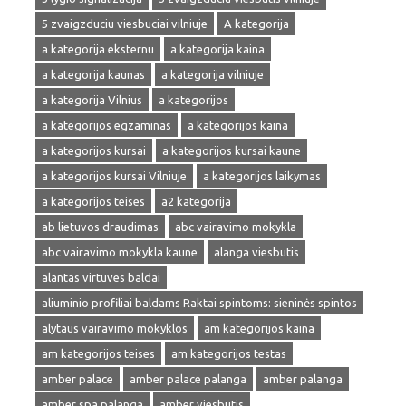
5 zvaigzduciu viesbuciai vilniuje
A kategorija
a kategorija eksternu
a kategorija kaina
a kategorija kaunas
a kategorija vilniuje
a kategorija Vilnius
a kategorijos
a kategorijos egzaminas
a kategorijos kaina
a kategorijos kursai
a kategorijos kursai kaune
a kategorijos kursai Vilniuje
a kategorijos laikymas
a kategorijos teises
a2 kategorija
ab lietuvos draudimas
abc vairavimo mokykla
abc vairavimo mokykla kaune
alanga viesbutis
alantas virtuves baldai
aliuminio profiliai baldams Raktai spintoms: sieninės spintos
alytaus vairavimo mokyklos
am kategorijos kaina
am kategorijos teises
am kategorijos testas
amber palace
amber palace palanga
amber palanga
amber spa palanga
amber viesbutis