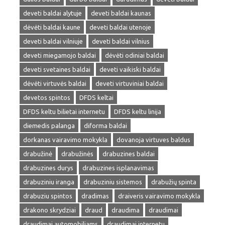
deveti baldai alytuje
deveti baldai kaunas
dėvėti baldai kaune
deveti baldai utenoje
deveti baldai vilniuje
deveti baldai vilnius
deveti miegamojo baldai
dėvėti odiniai baldai
deveti svetaines baldai
deveti vaikiski baldai
dėvėti virtuvės baldai
deveti virtuviniai baldai
devetos spintos
DFDS keltai
DFDS keltu bilietai internetu
DFDS keltu linija
diemedis palanga
diforma baldai
dorkanas vairavimo mokykla
dovanoja virtuves baldus
drabužinė
drabužinės
drabuzines baldai
drabuzines durys
drabuzines isplanavimas
drabuziniu iranga
drabuziniu sistemos
drabužių spinta
drabuziu spintos
dradimas
draiveris vairavimo mokykla
drakono skrydziai
draud
draudima
draudimai
draudimai automobiliams
draudimai internetu