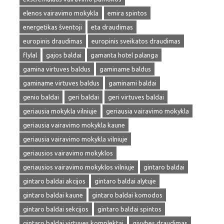
elenos vairavimo mokykla
emira spintos
energetikas šventoji
eta draudimas
europinis draudimas
europinis sveikatos draudimas
flylal
gajos baldai
gamanta hotel palanga
gamina virtuves baldus
gaminame baldus
gaminame virtuves baldus
gaminami baldai
genio baldai
geri baldai
geri virtuves baldai
geriausia mokykla vilniuje
geriausia vairavimo mokykla
geriausia vairavimo mokykla kaune
geriausia vairavimo mokykla vilniuje
geriausios vairavimo mokyklos
geriausios vairavimo mokyklos vilniuje
gintaro baldai
gintaro baldai akcijos
gintaro baldai alytuje
gintaro baldai kaune
gintaro baldai komodos
gintaro baldai sekcijos
gintaro baldai spintos
gintaro baldai virtuves komplektai
givybes draudimas