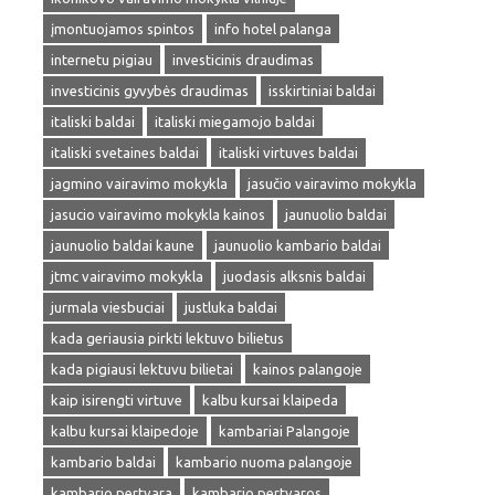
įmontuojamos spintos
info hotel palanga
internetu pigiau
investicinis draudimas
investicinis gyvybės draudimas
isskirtiniai baldai
italiski baldai
italiski miegamojo baldai
italiski svetaines baldai
italiski virtuves baldai
jagmino vairavimo mokykla
jasučio vairavimo mokykla
jasucio vairavimo mokykla kainos
jaunuolio baldai
jaunuolio baldai kaune
jaunuolio kambario baldai
jtmc vairavimo mokykla
juodasis alksnis baldai
jurmala viesbuciai
justluka baldai
kada geriausia pirkti lektuvo bilietus
kada pigiausi lektuvu bilietai
kainos palangoje
kaip isirengti virtuve
kalbu kursai klaipeda
kalbu kursai klaipedoje
kambariai Palangoje
kambario baldai
kambario nuoma palangoje
kambario pertvara
kambario pertvaros