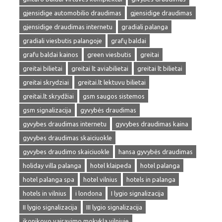
gjensidige automobilio draudimas
gjensidige draudimas
gjensidige draudimas internetu
gradiali palanga
gradiali viesbutis palangoje
grafų baldai
grafu baldai kainos
green viesbutis
greitai
greitai bilietai
greitai lt aviabilietai
greitai lt bilietai
greitai skrydziai
greitai.lt lektuvu bilietai
greitai.lt skrydžiai
gsm saugos sistemos
gsm signalizacija
gyvybės draudimas
gyvybes draudimas internetu
gyvybes draudimas kaina
gyvybes draudimas skaiciuokle
gyvybes draudimo skaiciuokle
hansa gyvybės draudimas
holiday villa palanga
hotel klaipeda
hotel palanga
hotel palanga spa
hotel vilnius
hotels in palanga
hotels in vilnius
i londona
I lygio signalizacija
II lygio signalizacija
III lygio signalizacija
ikonikovo vairavimo mokykla vilniuje