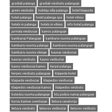
gradiali palanga
gradiali viesbutis palangoje
green viesbutis
holiday villa palanga
hotel klaipeda
hotel palanga
hotel palanga spa
hotel vilnius
hotels in palanga
hotels in vilnius
info hotel palanga
jurmala viesbuciai
kainos palangoje
kambariai Palangoje
kambario nuoma palangoje
kambariu nuoma palanga
kambariu nuoma palangoje
kambariu nuoma vilniuje
kaunas viesbuciai
kaunas viesbutis
kauno viešbučiai
kauno viesbuciai kainos
kerpė palanga
kerpes viesbutis palangoje
klaipeda hotel
klaipeda viesbuciai
klaipedos viesbuciai
klaipedos viesbuciai kainos
klaipedos viesbutis
kotedzu nuoma palangoje
ktu poilsio namai palangoje
kursiu kaimas sventojoje
lietuva sanatorija
lietuva viesbutis
lietuvos viešbučiai
lietuvos viešbutis