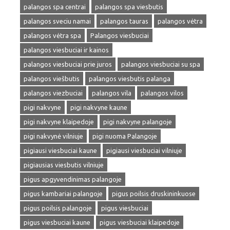
palangos spa centrai
palangos spa viesbutis
palangos sveciu namai
palangos tauras
palangos vėtra
palangos vėtra spa
Palangos viesbuciai
palangos viesbuciai ir kainos
palangos viesbuciai prie juros
palangos viesbuciai su spa
palangos viešbutis
palangos viesbutis palanga
palangos viezbuciai
palangos vila
palangos vilos
pigi nakvyne
pigi nakvyne kaune
pigi nakvyne klaipedoje
pigi nakvyne palangoje
pigi nakvynė vilniuje
pigi nuoma Palangoje
pigiausi viesbuciai kaune
pigiausi viesbuciai vilniuje
pigiausias viesbutis vilniuje
pigus apgyvendinimas palangoje
pigus kambariai palangoje
pigus poilsis druskininkuose
pigus poilsis palangoje
pigus viesbuciai
pigus viesbuciai kaune
pigus viesbuciai klaipedoje