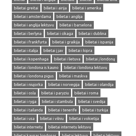
bilietai greitai
bilietai i airija
bilietai i amerika
bilietai i amsterdama
bilietai i anglija
bilietai i anglija lektuvu
bilietai i barselona
bilietai i berlyna
bilietai i cikaga
bilietai i dublina
bilietai i frankfurta
bilietai i graikija
bilietai i ispanija
bilietai i italija
bilietai į jav
bilietai i kipra
bilietai i kopenhaga
bilietai i lietuva
bilietai į londoną
bilietai i londona is kauno
bilietai i londona lektuvu
bilietai i londona pigus
bilietai i maskva
bilietai i niujorka
bilietai i norvegija
bilietai i olandija
bilietai i osla
bilietai i paryziu
bilietai i roma
bilietai i ryga
bilietai i stambula
bilietai i svedija
bilietai i tailanda
bilietai i tenerife
bilietai i turkija
bilietai i usa
bilietai i vilniu
bilietai i vokietija
bilietai internetu
bilietai internetu lektuvu
bilietai kaunas londonas
bilietai lektuvo
bilietai lėktuvu