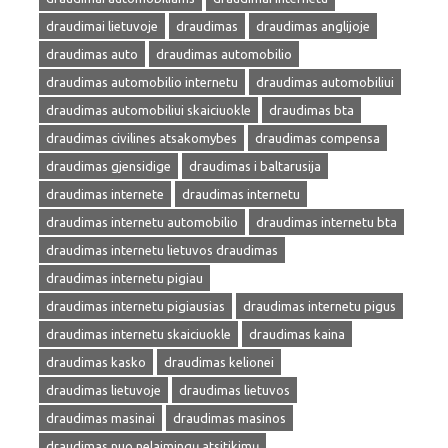
draudimai lietuvoje
draudimas
draudimas anglijoje
draudimas auto
draudimas automobilio
draudimas automobilio internetu
draudimas automobiliui
draudimas automobiliui skaiciuokle
draudimas bta
draudimas civilines atsakomybes
draudimas compensa
draudimas gjensidige
draudimas i baltarusija
draudimas internete
draudimas internetu
draudimas internetu automobilio
draudimas internetu bta
draudimas internetu lietuvos draudimas
draudimas internetu pigiau
draudimas internetu pigiausias
draudimas internetu pigus
draudimas internetu skaiciuokle
draudimas kaina
draudimas kasko
draudimas kelionei
draudimas lietuvoje
draudimas lietuvos
draudimas masinai
draudimas masinos
draudimas nuo nelaimingų atsitikimų