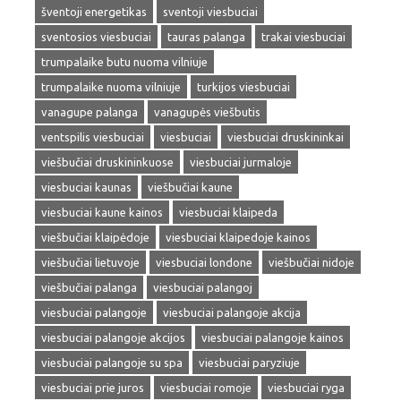
šventoji energetikas
sventoji viesbuciai
sventosios viesbuciai
tauras palanga
trakai viesbuciai
trumpalaike butu nuoma vilniuje
trumpalaike nuoma vilniuje
turkijos viesbuciai
vanagupe palanga
vanagupės viešbutis
ventspilis viesbuciai
viesbuciai
viesbuciai druskininkai
viešbučiai druskininkuose
viesbuciai jurmaloje
viesbuciai kaunas
viešbučiai kaune
viesbuciai kaune kainos
viesbuciai klaipeda
viešbučiai klaipėdoje
viesbuciai klaipedoje kainos
viešbučiai lietuvoje
viesbuciai londone
viešbučiai nidoje
viešbučiai palanga
viesbuciai palangoj
viesbuciai palangoje
viesbuciai palangoje akcija
viesbuciai palangoje akcijos
viesbuciai palangoje kainos
viesbuciai palangoje su spa
viesbuciai paryziuje
viesbuciai prie juros
viesbuciai romoje
viesbuciai ryga