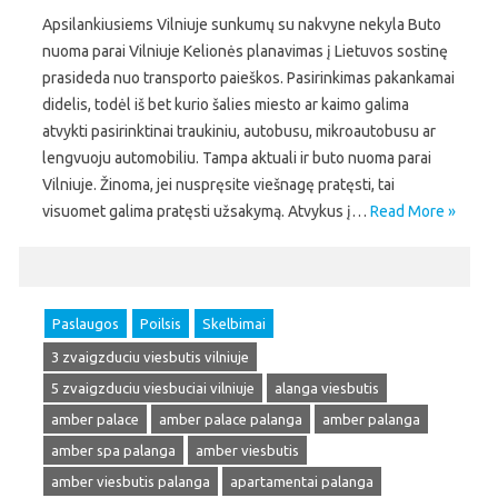
Apsilankiusiems Vilniuje sunkumų su nakvyne nekyla Buto
nuoma parai Vilniuje Kelionės planavimas į Lietuvos sostinę
prasideda nuo transporto paieškos. Pasirinkimas pakankamai
didelis, todėl iš bet kurio šalies miesto ar kaimo galima
atvykti pasirinktinai traukiniu, autobusu, mikroautobusu ar
lengvuoju automobiliu. Tampa aktuali ir buto nuoma parai
Vilniuje. Žinoma, jei nuspręsite viešnagę pratęsti, tai
visuomet galima pratęsti užsakymą. Atvykus į…
Read More »
Paslaugos
Poilsis
Skelbimai
3 zvaigzduciu viesbutis vilniuje
5 zvaigzduciu viesbuciai vilniuje
alanga viesbutis
amber palace
amber palace palanga
amber palanga
amber spa palanga
amber viesbutis
amber viesbutis palanga
apartamentai palanga