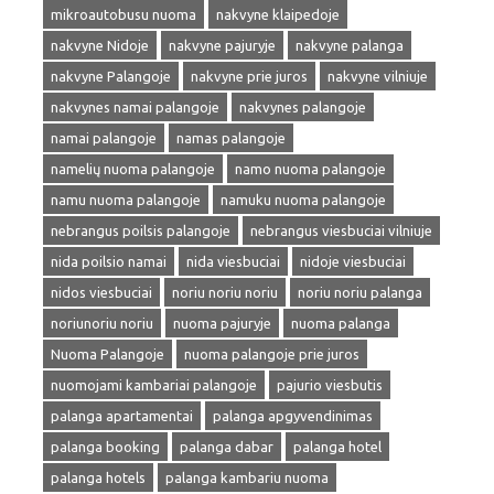
mikroautobusu nuoma
nakvyne klaipedoje
nakvyne Nidoje
nakvyne pajuryje
nakvyne palanga
nakvyne Palangoje
nakvyne prie juros
nakvyne vilniuje
nakvynes namai palangoje
nakvynes palangoje
namai palangoje
namas palangoje
namelių nuoma palangoje
namo nuoma palangoje
namu nuoma palangoje
namuku nuoma palangoje
nebrangus poilsis palangoje
nebrangus viesbuciai vilniuje
nida poilsio namai
nida viesbuciai
nidoje viesbuciai
nidos viesbuciai
noriu noriu noriu
noriu noriu palanga
noriunoriu noriu
nuoma pajuryje
nuoma palanga
Nuoma Palangoje
nuoma palangoje prie juros
nuomojami kambariai palangoje
pajurio viesbutis
palanga apartamentai
palanga apgyvendinimas
palanga booking
palanga dabar
palanga hotel
palanga hotels
palanga kambariu nuoma