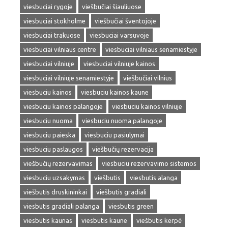
viesbuciai rygoje
viešbučiai šiauliuose
viesbuciai stokholme
viešbučiai šventojoje
viesbuciai trakuose
viesbuciai varsuvoje
viesbuciai vilniaus centre
viesbuciai vilniaus senamiestyje
viesbuciai vilniuje
viesbuciai vilniuje kainos
viesbuciai vilniuje senamiestyje
viešbučiai vilnius
viesbuciu kainos
viesbuciu kainos kaune
viesbuciu kainos palangoje
viesbuciu kainos vilniuje
viesbuciu nuoma
viesbuciu nuoma palangoje
viesbuciu paieska
viesbuciu pasiulymai
viesbuciu paslaugos
viešbučių rezervacija
viešbučių rezervavimas
viesbuciu rezervavimo sistemos
viesbuciu uzsakymas
viešbutis
viesbutis alanga
viešbutis druskininkai
viešbutis gradiali
viesbutis gradiali palanga
viesbutis green
viesbutis kaunas
viesbutis kaune
viešbutis kerpė