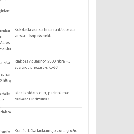
Kokybiški vienkartiniai rankšluosčiai
verslui – kaip išsirinkti
Rinkitės Aquaphor S800 filtrą – 5
svarbios priežastys kodėl
Didelis vidaus durų pasirinkimas –
rankenos ir dizainas
Komfortiška laukiamojo zona grožio