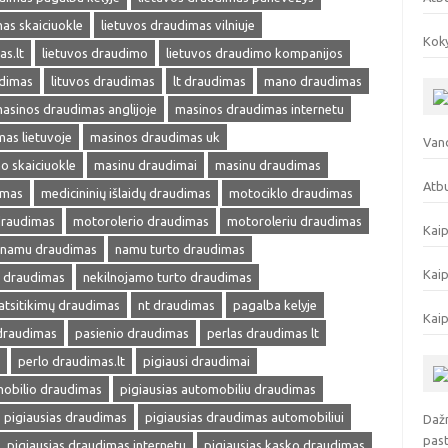
as skaiciuokle
lietuvos draudimas vilniuje
Koky
as.lt
lietuvos draudimo
lietuvos draudimo kompanijos
udimas
lituvos draudimas
lt draudimas
mano draudimas
asinos draudimas anglijoje
masinos draudimas internetu
as lietuvoje
masinos draudimas uk
Vand
o skaiciuokle
masinu draudimai
masinu draudimas
Atbu
imas
medicininių išlaidų draudimas
motociklo draudimas
draudimas
motorolerio draudimas
motoroleriu draudimas
Kaip
namu draudimas
namu turto draudimas
Kaip
s draudimas
nekilnojamo turto draudimas
atsitikimų draudimas
nt draudimas
pagalba kelyje
Kaip
 draudimas
pasienio draudimas
perlas draudimas lt
perlo draudimas.lt
pigiausi draudimai
mobilio draudimas
pigiausias automobiliu draudimas
pigiausias draudimas
pigiausias draudimas automobiliui
Dažn
pas
pigiausias draudimas internetu
pigiausias kasko draudimas