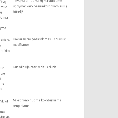
Tėvų vaidmuo vaikų kūrybiniame
ugdyme: kaip pasirinkti tinkamiausią
būrelį?
Kaklaraiščio pasirinkimas – stilius ir
medžiagos
Kur Vilniuje rasti vidaus duris
Mikrofono nuoma kokybiškiems
renginiams