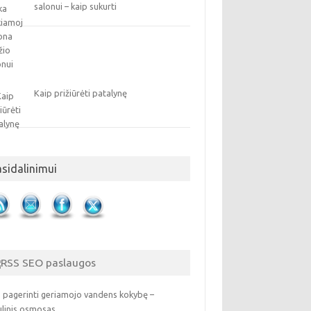
salonui – kaip sukurti
Kaip prižiūrėti patalynę
asidalinimui
SEO paslaugos
 pagerinti geriamojo vandens kokybę –
ulinis osmosas