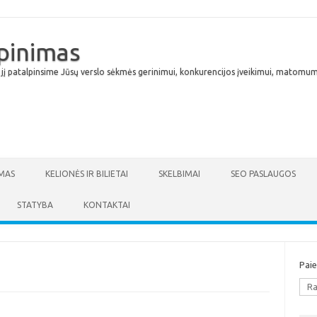
lpinimas
 jį patalpinsime Jūsų verslo sėkmės gerinimui, konkurencijos įveikimui, matomumu
Skip to content
MAS
KELIONĖS IR BILIETAI
SKELBIMAI
SEO PASLAUGOS
STATYBA
KONTAKTAI
Pai