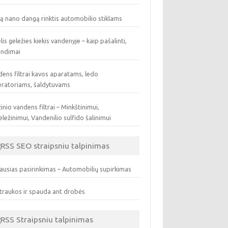
ą nano dangą rinktis automobilio stiklams
lis geležies kiekis vandenyje – kaip pašalinti,
endimai
ens filtrai kavos aparatams, ledo
eratoriams, šaldytuvams
inio vandens filtrai – Minkštinimui,
ležinimui, Vandenilio sulfido šalinimui
SEO straipsniu talpinimas
ausias pasirinkimas – Automobilių supirkimas
traukos ir spauda ant drobės
Straipsniu talpinimas