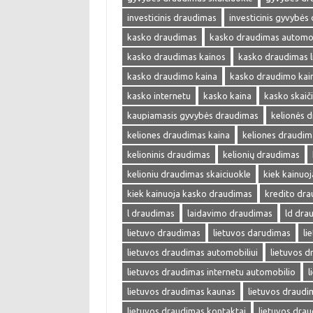
investicinis draudimas
investicinis gyvybės
kasko draudimas
kasko draudimas automob
kasko draudimas kainos
kasko draudimas l
kasko draudimo kaina
kasko draudimo kai
kasko internetu
kasko kaina
kasko skaič
kaupiamasis gyvybės draudimas
kelionės 
keliones draudimas kaina
keliones draudim
kelioninis draudimas
kelionių draudimas
kelioniu draudimas skaiciuokle
kiek kainuo
kiek kainuoja kasko draudimas
kredito dr
l draudimas
laidavimo draudimas
ld dra
lietuvo draudimas
lietuvos darudimas
li
lietuvos draudimas automobiliui
lietuvos 
lietuvos draudimas internetu automobilio
l
lietuvos draudimas kaunas
lietuvos draudi
lietuvos draudimas kontaktai
lietuvos drau