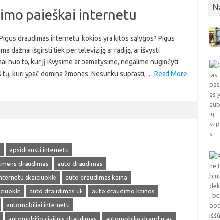
N
dimo paieškai internetu
 Pigus draudimas internetu: kokios yra kitos sąlygos? Pigus
 dažnai išgirsti tiek per televiziją ar radiją, ar išvysti
ai nuo to, kur jį išvysime ar pamatysime, negalime nuginčyti
s iš tų, kuri ypač domina žmones. Nesunku suprasti,…
Read More
u
apsidrausti internetu
smens draudimas
auto draudimas
nternetu skaiciuokle
auto draudimas kaina
ciuokle
auto draudimas uk
auto draudimo kainos
automobiliai internetu
automobilio civilinis draudimas
automobilio draudimas