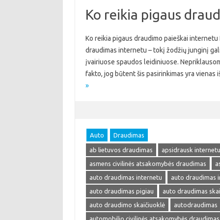
Ko reikia pigaus drau
Ko reikia pigaus draudimo paieškai internetu
draudimas internetu – tokį žodžių junginį galima
įvairiuose spaudos leidiniuose. Nepriklausom
fakto, jog būtent šis pasirinkimas yra viena
»
Auto
Draudimas
ab lietuvos draudimas
apsidrausk internet
asmens civilinės atsakomybės draudimas
a
auto draudimas internetu
auto draudimas i
auto draudimas pigiau
auto draudimas skai
auto draudimo skaičiuoklė
autodraudimas
automobilio civilinės atsakomybės draudimas