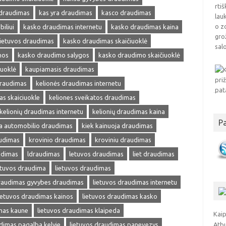
 draudimas
kas yra draudimas
kasco draudimas
iliui
kasko draudimas internetu
kasko draudimas kaina
ietuvos draudimas
kasko draudimas skaičiuoklė
nos
kasko draudimo salygos
kasko draudimo skaičiuoklė
iuoklė
kaupiamasis draudimas
draudimas
kelionės draudimas internetu
as skaiciuokle
keliones sveikatos draudimas
kelionių draudimas internetu
kelionių draudimas kaina
P
ja automobilio draudimas
kiek kainuoja draudimas
audimas
krovinio draudimas
kroviniu draudimas
udimas
ldraudimas
letuvos draudimas
liet draudimas
etuvos draudima
lietuvos draudimas
draudimas gyvybes draudimas
lietuvos draudimas internetu
ietuvos draudimas kainos
lietuvos draudimas kasko
mas kaune
lietuvos draudimas klaipeda
Kaip
dimas pagalba kelyje
lietuvos draudimas panevezys
Atb