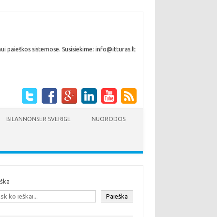
i paieškos sistemose. Susisiekime: info@itturas.lt
BILANNONSER SVERIGE
NUORODOS
eška
Paieška