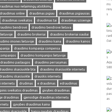
raudimas nuo nelaimingų atsitikimų
draudimas online
draudimas pigiau
draudimas pigiausias
draudimas sveikatos
draudimas tai
draudimas uzsienyje
raudimo bendrovė
draudimo bendrove lietuva
lietuvoje
draudimo brokeriai
draudimo brokeriai siauliai
udimo imones lietuvoje
draudimo kaina
draudimo kainos
panija
draudimo kompanija compensa
kompanijos
draudimo kompanijos lietuvoje
draudimo paslaugos
draudimo perrasymas
draudimo skaiciuokle bta
draudimo skaiciuokle internetu
draudimu skaiciuokle
drauskis internetu
i internetu
drudimas
e draudimas
edraudimas
pinis sveikatos draudimas
givybes draudimas
ige draudimas
gjensidige draudimas internetu
ernetu
gyvybes draudimas kaina
audimo skaiciuokle
hansa gyvybės draudimas