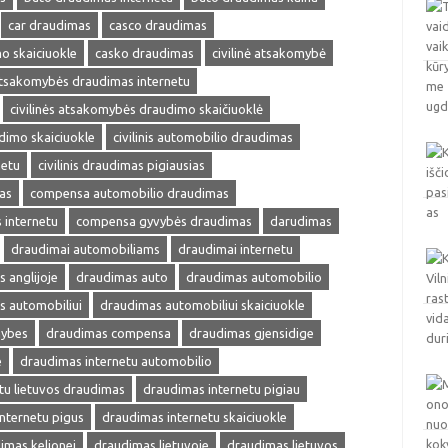
car draudimas
casco draudimas
o skaiciuokle
casko draudimas
civilinė atsakomybė
 atsakomybės draudimas internetu
civilinės atsakomybės draudimo skaičiuoklė
udimo skaiciuokle
civilinis automobilio draudimas
netu
civilinis draudimas pigiausias
as
compensa automobilio draudimas
internetu
compensa gyvybės draudimas
darudimas
draudimai automobiliams
draudimai internetu
 anglijoje
draudimas auto
draudimas automobilio
s automobiliui
draudimas automobiliui skaiciuokle
mybes
draudimas compensa
draudimas gjensidige
e
draudimas internetu automobilio
tu lietuvos draudimas
draudimas internetu pigiau
nternetu pigus
draudimas internetu skaiciuokle
imas kelionei
draudimas lietuvoje
draudimas lietuvos