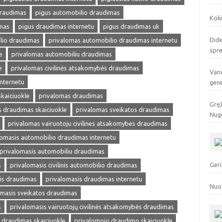
draudimas
pigus automobilio draudimas
Koki
mas
pigus draudimas internetu
pigus draudimas uk
Dide
lio draudimas
privalomas automobilio draudimas internetu
spr
e
privalomas automobiliu draudimas
e
privalomas civilinės atsakomybės draudimas
Vand
internetu
gen
kaiciuokle
privalomas draudimas
Gręž
 draudimas skaiciuokle
privalomas sveikatos draudimas
Nuge
privalomas vairuotoju civilines atsakomybes draudimas
lomasis automobilio draudimas internetu
privalomasis automobiliu draudimas
Geri
s
privalomasis civilinis automobilio draudimas
is draudimas
privalomasis draudimas internetu
Nuo
omasis sveikatos draudimas
s
privalomasis vairuotojų civilinės atsakomybės draudimas
s draudimas skaiciuokle
privalomojo draudimo skaiciuokle