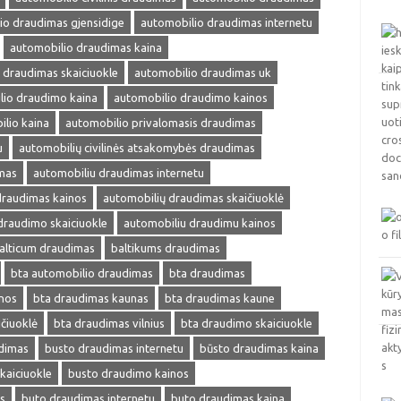
io draudimas gjensidige
automobilio draudimas internetu
automobilio draudimas kaina
 draudimas skaiciuokle
automobilio draudimas uk
lio draudimo kaina
automobilio draudimo kainos
lio kaina
automobilio privalomasis draudimas
u
automobilių civilinės atsakomybės draudimas
mas
automobiliu draudimas internetu
draudimas kainos
automobilių draudimas skaičiuoklė
draudimo skaiciuokle
automobiliu draudimu kainos
alticum draudimas
baltikums draudimas
bta automobilio draudimas
bta draudimas
nos
bta draudimas kaunas
bta draudimas kaune
čiuoklė
bta draudimas vilnius
bta draudimo skaiciuokle
dimas
busto draudimas internetu
būsto draudimas kaina
kaiciuokle
busto draudimo kainos
s
buto draudimas internetu
buto draudimas kaina