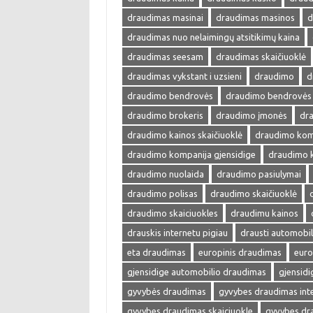
draudimas masinai
draudimas masinos
d
draudimas nuo nelaimingų atsitikimų kaina
draudimas seesam
draudimas skaičiuoklė
draudimas vykstant i uzsieni
draudimo
d
draudimo bendrovės
draudimo bendrovės 
draudimo brokeris
draudimo įmonės
dra
draudimo kainos skaičiuoklė
draudimo kom
draudimo kompanija gjensidige
draudimo 
draudimo nuolaida
draudimo pasiulymai
draudimo polisas
draudimo skaičiuoklė
draudimo skaiciuokles
draudimu kainos
drauskis internetu pigiau
drausti automobil
eta draudimas
europinis draudimas
euro
gjensidige automobilio draudimas
gjensid
gyvybės draudimas
gyvybes draudimas int
gyvybes draudimas skaiciuokle
gyvybes dr