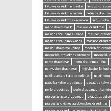
lietuvos draudimas siauliai
lietuvos draudim
lietuvos draudimas vilnius
lietuvos draudim
lietuvos draudimo skaiciuokle
lietuvosdra
mano draudimas.lt
masinos draudimas
m
masinos draudimas kainos
masinos draudim
masinos draudimo kainos
masinos draudim
masinu draudimo kainos
medicininis draud
motociklo draudimas internetu
motociklu 
namo draudimas
namo draudimas kaina
ne gyvybės draudimas
neįvykusios kelionė
nekilnojamojo turto draudimas
nelaimingų 
pagalba kelyje draudimas
pagalbos kelyje
perlo draudimas
perlo draudimas internetu
pigiausias auto draudimas
pigiausias auto
pigiausias civilines atsakomybes draudimas
pigiausias draudimas automobiliui internetu