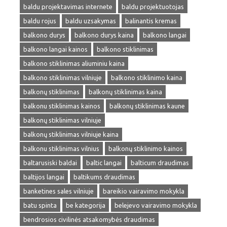
baldu projektavimas internete
baldu projektuotojas
baldu rojus
baldu uzsakymas
balinantis kremas
balkono durys
balkono durys kaina
balkono langai
balkono langai kainos
balkono stiklinimas
balkono stiklinimas aliuminiu kaina
balkono stiklinimas vilniuje
balkono stiklinimo kaina
balkonų stiklinimas
balkonų stiklinimas kaina
balkonu stiklinimas kainos
balkonų stiklinimas kaune
balkonų stiklinimas vilniuje
balkonų stiklinimas vilniuje kaina
balkonu stiklinimas vilnius
balkonų stiklinimo kainos
baltarusiski baldai
baltic langai
balticum draudimas
baltijos langai
baltikums draudimas
banketines sales vilniuje
bareikio vairavimo mokykla
batu spinta
be kategorija
belejevo vairavimo mokykla
bendrosios civilinės atsakomybės draudimas