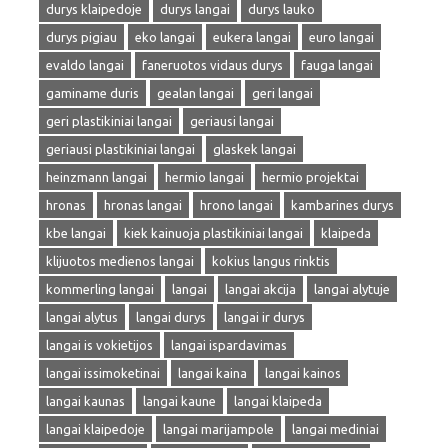
durys klaipedoje
durys langai
durys lauko
durys pigiau
eko langai
eukera langai
euro langai
evaldo langai
faneruotos vidaus durys
fauga langai
gaminame duris
gealan langai
geri langai
geri plastikiniai langai
geriausi langai
geriausi plastikiniai langai
glaskek langai
heinzmann langai
hermio langai
hermio projektai
hronas
hronas langai
hrono langai
kambarines durys
kbe langai
kiek kainuoja plastikiniai langai
klaipeda
klijuotos medienos langai
kokius langus rinktis
kommerling langai
langai
langai akcija
langai alytuje
langai alytus
langai durys
langai ir durys
langai is vokietijos
langai ispardavimas
langai issimoketinai
langai kaina
langai kainos
langai kaunas
langai kaune
langai klaipeda
langai klaipedoje
langai marijampole
langai mediniai