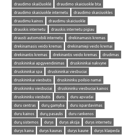
draudimo skaičiuoklė
draudimo skaiciuokle bta
draudimo skaiciuokle internetu
draudimo skaiciuokles
draudimu kainos
draudimu skaiciuokle
drauskis internetu
drauskis internetu pigiau
drausti automobili internetu
drekinamasis kremas
drekinamasis veido kremas
drekinamieji veido kremai
drekinantis kremas
drekinantis veido kremas
drudimas
druskininkai apgyvendinimas
druskininkai nakvyne
druskininkai spa
druskininkai viesbuciai
druskininkai viesbutis
druskininku poilsio namai
druskininku viesbuciai
druskininku viesbuciai kainos
druskininku viesbutis
duris
duru apvadai
duru centras
durų gamyba
duru ispardavimas
duru kainos
durų pasaulis
duru rankenos
durų sistemos
durys
durys akcija
durys internetu
durys kaina
durys kaunas
durys kaune
durys klaipeda