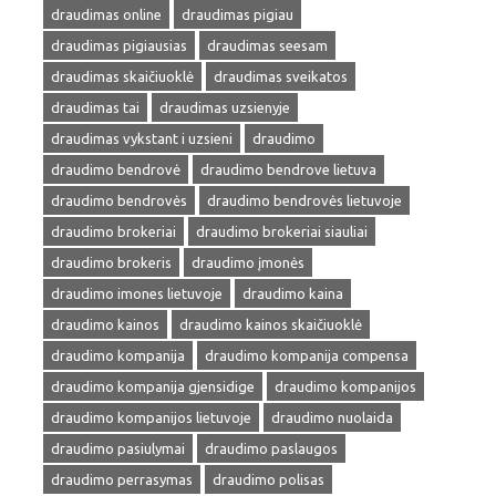
draudimas online
draudimas pigiau
draudimas pigiausias
draudimas seesam
draudimas skaičiuoklė
draudimas sveikatos
draudimas tai
draudimas uzsienyje
draudimas vykstant i uzsieni
draudimo
draudimo bendrovė
draudimo bendrove lietuva
draudimo bendrovės
draudimo bendrovės lietuvoje
draudimo brokeriai
draudimo brokeriai siauliai
draudimo brokeris
draudimo įmonės
draudimo imones lietuvoje
draudimo kaina
draudimo kainos
draudimo kainos skaičiuoklė
draudimo kompanija
draudimo kompanija compensa
draudimo kompanija gjensidige
draudimo kompanijos
draudimo kompanijos lietuvoje
draudimo nuolaida
draudimo pasiulymai
draudimo paslaugos
draudimo perrasymas
draudimo polisas