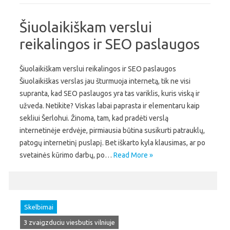
Šiuolaikiškam verslui
reikalingos ir SEO paslaugos
Šiuolaikiškam verslui reikalingos ir SEO paslaugos
Šiuolaikiškas verslas jau šturmuoja internetą, tik ne visi
supranta, kad SEO paslaugos yra tas variklis, kuris viską ir
užveda. Netikite? Viskas labai paprasta ir elementaru kaip
sekliui Šerlohui. Žinoma, tam, kad pradėti verslą
internetinėje erdvėje, pirmiausia būtina susikurti patrauklų,
patogų internetinį puslapį. Bet iškarto kyla klausimas, ar po
svetainės kūrimo darbų, po…
Read More »
Skelbimai
3 zvaigzduciu viesbutis vilniuje