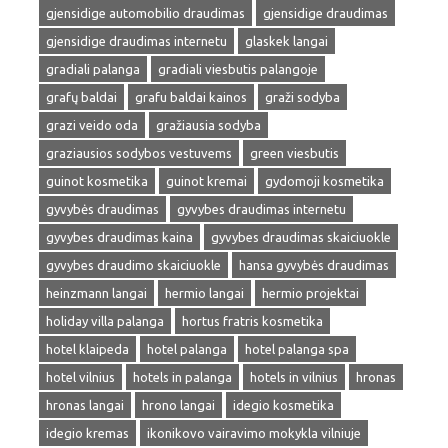
gjensidige automobilio draudimas
gjensidige draudimas
gjensidige draudimas internetu
glaskek langai
gradiali palanga
gradiali viesbutis palangoje
grafų baldai
grafu baldai kainos
graži sodyba
grazi veido oda
gražiausia sodyba
graziausios sodybos vestuvems
green viesbutis
guinot kosmetika
guinot kremai
gydomoji kosmetika
gyvybės draudimas
gyvybes draudimas internetu
gyvybes draudimas kaina
gyvybes draudimas skaiciuokle
gyvybes draudimo skaiciuokle
hansa gyvybės draudimas
heinzmann langai
hermio langai
hermio projektai
holiday villa palanga
hortus fratris kosmetika
hotel klaipeda
hotel palanga
hotel palanga spa
hotel vilnius
hotels in palanga
hotels in vilnius
hronas
hronas langai
hrono langai
idegio kosmetika
idegio kremas
ikonikovo vairavimo mokykla vilniuje