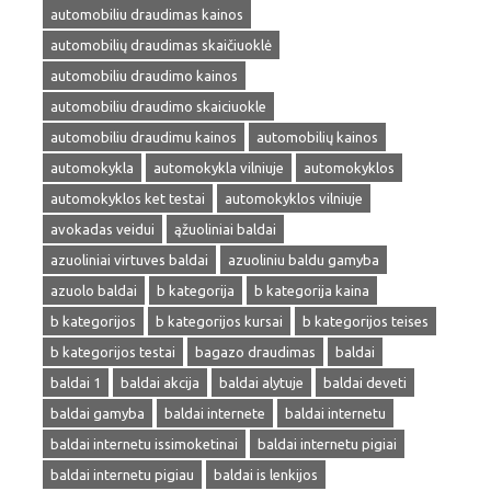
automobiliu draudimas kainos
automobilių draudimas skaičiuoklė
automobiliu draudimo kainos
automobiliu draudimo skaiciuokle
automobiliu draudimu kainos
automobilių kainos
automokykla
automokykla vilniuje
automokyklos
automokyklos ket testai
automokyklos vilniuje
avokadas veidui
ąžuoliniai baldai
azuoliniai virtuves baldai
azuoliniu baldu gamyba
azuolo baldai
b kategorija
b kategorija kaina
b kategorijos
b kategorijos kursai
b kategorijos teises
b kategorijos testai
bagazo draudimas
baldai
baldai 1
baldai akcija
baldai alytuje
baldai deveti
baldai gamyba
baldai internete
baldai internetu
baldai internetu issimoketinai
baldai internetu pigiai
baldai internetu pigiau
baldai is lenkijos