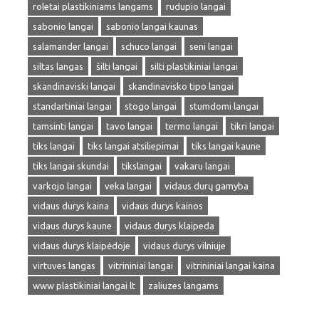
roletai plastikiniams langams
rudupio langai
sabonio langai
sabonio langai kaunas
salamander langai
schuco langai
seni langai
siltas langas
šilti langai
silti plastikiniai langai
skandinaviski langai
skandinavisko tipo langai
standartiniai langai
stogo langai
stumdomi langai
tamsinti langai
tavo langai
termo langai
tikri langai
tiks langai
tiks langai atsiliepimai
tiks langai kaune
tiks langai skundai
tikslangai
vakaru langai
varkojo langai
veka langai
vidaus durų gamyba
vidaus durys kaina
vidaus durys kainos
vidaus durys kaune
vidaus durys klaipeda
vidaus durys klaipėdoje
vidaus durys vilniuje
virtuves langas
vitrininiai langai
vitrininiai langai kaina
www plastikiniai langai lt
zaliuzes langams