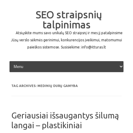
SEO straipsnių
talpinimas
Atsiųskite mums savo unikalų SEO straipsnį ir mes jį patalpinsime
Jūsų verslo sėkmės gerinimui, konkurencijos įveikimui, matomumui
paieškos sistemose. Susisiekime: info@itturas.lt
Skip to content
TAG ARCHIVES:
MEDINIŲ DURŲ GAMYBA
Geriausiai išsaugantys šilumą
langai – plastikiniai