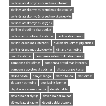
civilinės atsakomybės draudimas internetu
civilines atsakomybes draudimas skaiciuokle
civilinės atsakomybės draudimo skaičiuoklė
civilinės atsakomybės sąlygos
civilinio draudimo skaiciuokle
civilinis automobilio draudimas
civilinis draudimas
civilinis draudimas internetu
civilinis draudimas pigiausias
civilinis draudimas skaiciuokle
clinians kosmetika
cmr draudimas
compensa automobilio draudimas
compensa draudimas
compensa draudimas internetu
compensa gyvybės draudimas
d kategorijos kursai
dalios baldai
danijos langai
darbo baldai
darudimas
declare kosmetika
depiliacinis kremas
depiliacinis kremas veidui
dėvėti baldai
deveti baldai alytuje
deveti baldai kaunas
dėvėti baldai kaune
deveti baldai utenoje