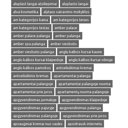
aluplast langai atsiliepimai
aluplasto langai
alva kosmetika
alytaus vairavimo mokyklos
am kategorijos kaina
am kategorijos teises
am kategorijos testas
amber palace
amber palace palanga
amber palanga
amber spa palanga
amber viesbutis
amber viesbutis palanga
anglu kalbos kursai kaune
anglu kalbos kursai klaipedoje
anglu kalbos kursai vilniuje
anglu kalbos pamokos
anticeliulitiniai kremai
anticeliulitinis kremas
apartamentai palanga
apartamentai palangoje
apartamentai palangoje nuoma
apartamentai prie juros
apartamentų nuoma palangoje
apgyvendinimas jurmaloje
apgyvendinimas klaipedoje
apgyvendinimas pajuryje
apgyvendinimas palanga
apgyvendinimas palangoje
apgyvendinimas prie juros
apsauginiai kremai nuo saules
apsidrausk internetu