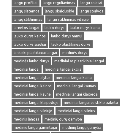
langu profiliai
langu reguliavimas
langu roletai
langų sistemos
langu skaiciuokle
langu spalvos
langų stiklinimas
langu stiklinimas vilniuje
larnetos langai
lauko durys
lauko durys kaina
lauko durys kainos
lauko durys namui
lauko durys siauliai
lauko plastikines durys
lenkiski plastikiniai langai
medinės durys
medinės lauko durys
mediniai ar plastikiniai langai
mediniai langai
mediniai langai akcija
mediniai langai alytus
mediniai langai kaina
mediniai langai kainos
mediniai langai kaunas
mediniai langai kaune
mediniai langai klaipeda
mediniai langai klaipedoje
mediniai langai su stiklo paketu
mediniai langai vilniuje
mediniai langai vilnius
medinis langas
medinių durų gamyba
mediniu langu gamintojai
medinių langų gamyba