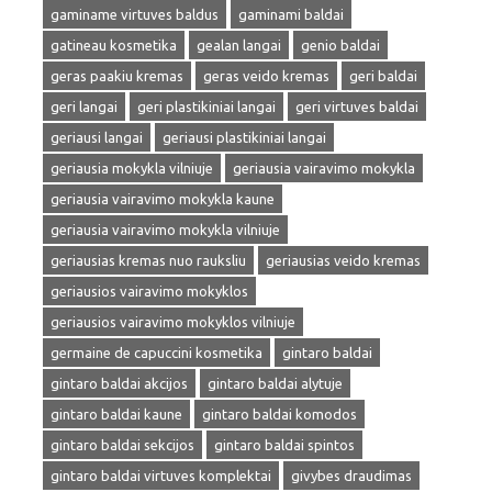
gaminame virtuves baldus
gaminami baldai
gatineau kosmetika
gealan langai
genio baldai
geras paakiu kremas
geras veido kremas
geri baldai
geri langai
geri plastikiniai langai
geri virtuves baldai
geriausi langai
geriausi plastikiniai langai
geriausia mokykla vilniuje
geriausia vairavimo mokykla
geriausia vairavimo mokykla kaune
geriausia vairavimo mokykla vilniuje
geriausias kremas nuo rauksliu
geriausias veido kremas
geriausios vairavimo mokyklos
geriausios vairavimo mokyklos vilniuje
germaine de capuccini kosmetika
gintaro baldai
gintaro baldai akcijos
gintaro baldai alytuje
gintaro baldai kaune
gintaro baldai komodos
gintaro baldai sekcijos
gintaro baldai spintos
gintaro baldai virtuves komplektai
givybes draudimas