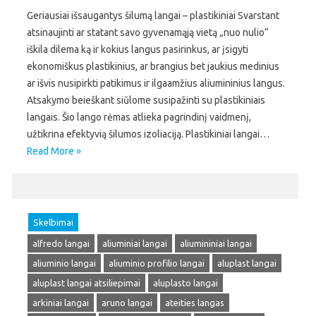
Geriausiai išsaugantys šilumą langai – plastikiniai Svarstant
atsinaujinti ar statant savo gyvenamąją vietą „nuo nulio“
iškila dilema ką ir kokius langus pasirinkus, ar įsigyti
ekonomiškus plastikinius, ar brangius bet jaukius medinius
ar išvis nusipirkti patikimus ir ilgaamžius aliumininius langus.
Atsakymo beieškant siūlome susipažinti su plastikiniais
langais. Šio lango rėmas atlieka pagrindinį vaidmenį,
užtikrina efektyvią šilumos izoliaciją. Plastikiniai langai…
Read More »
Skelbimai
alfredo langai
aliuminiai langai
aliumininiai langai
aliuminio langai
aliuminio profilio langai
aluplast langai
aluplast langai atsiliepimai
aluplasto langai
arkiniai langai
aruno langai
ateities langas