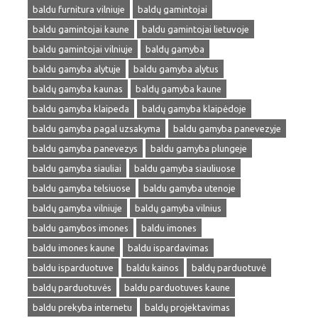
baldu furnitura vilniuje
baldų gamintojai
baldu gamintojai kaune
baldu gamintojai lietuvoje
baldu gamintojai vilniuje
baldų gamyba
baldu gamyba alytuje
baldu gamyba alytus
baldų gamyba kaunas
baldų gamyba kaune
baldu gamyba klaipeda
baldų gamyba klaipėdoje
baldu gamyba pagal uzsakyma
baldu gamyba panevezyje
baldu gamyba panevezys
baldu gamyba plungeje
baldu gamyba siauliai
baldu gamyba siauliuose
baldu gamyba telsiuose
baldu gamyba utenoje
baldų gamyba vilniuje
baldų gamyba vilnius
baldu gamybos imones
baldu imones
baldu imones kaune
baldu ispardavimas
baldu isparduotuve
baldu kainos
baldų parduotuvė
baldų parduotuvės
baldu parduotuves kaune
baldu prekyba internetu
baldų projektavimas