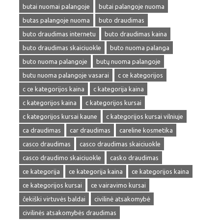
butai nuomai palangoje
butai palangoje nuoma
butas palangoje nuoma
buto draudimas
buto draudimas internetu
buto draudimas kaina
buto draudimas skaiciuokle
buto nuoma palanga
buto nuoma palangoje
butų nuoma palangoje
butu nuoma palangoje vasarai
c ce kategorijos
c ce kategorijos kaina
c kategorija kaina
c kategorijos kaina
c kategorijos kursai
c kategorijos kursai kaune
c kategorijos kursai vilniuje
ca draudimas
car draudimas
careline kosmetika
casco draudimas
casco draudimas skaiciuokle
casco draudimo skaiciuokle
casko draudimas
ce kategorija
ce kategorija kaina
ce kategorijos kaina
ce kategorijos kursai
ce vairavimo kursai
čekiški virtuvės baldai
civilinė atsakomybė
civilinės atsakomybės draudimas