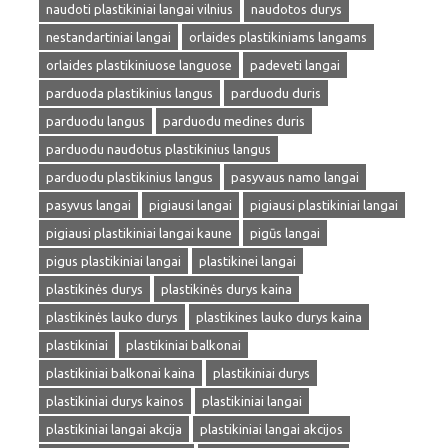
naudoti plastikiniai langai vilnius
naudotos durys
nestandartiniai langai
orlaides plastikiniams langams
orlaides plastikiniuose languose
padeveti langai
parduoda plastikinius langus
parduodu duris
parduodu langus
parduodu medines duris
parduodu naudotus plastikinius langus
parduodu plastikinius langus
pasyvaus namo langai
pasyvus langai
pigiausi langai
pigiausi plastikiniai langai
pigiausi plastikiniai langai kaune
pigūs langai
pigus plastikiniai langai
plastikinei langai
plastikinės durys
plastikinės durys kaina
plastikinės lauko durys
plastikines lauko durys kaina
plastikiniai
plastikiniai balkonai
plastikiniai balkonai kaina
plastikiniai durys
plastikiniai durys kainos
plastikiniai langai
plastikiniai langai akcija
plastikiniai langai akcijos