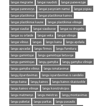
langai megrame
langai naudoti
langai panevezyje
langai panevezys
langai pasyviam namui
langai pigiau
langai plastikiniai
langai plastikiniai kainos
langai plastikiniai kaune
langai plastikiniai vilniuje
langai siauliai
langai siauliuose
langai su drugeliu
langai su orlaide
langai veka
langai vilniuje
langai vilnius
langas
lango kaina
langu apdaila
langu apvadai
langu firmos
langu furnitura
langu gamintojai
langu gamintojai lietuvoje
langu gamintojas
langų gamyba
langų gamyba vilniuje
langu gamyba vilnius
langu ismatavimai
langų išpardavimas
langu ispardavimas is sandelio
langu kaina
langų kainos
langu kainos skaiciuokle
langu kainos vilniuje
langu konstrukcijos
langu matmenys
langu meistras
langų montavimas
langu paketai
langu parkas
langu pasaulis