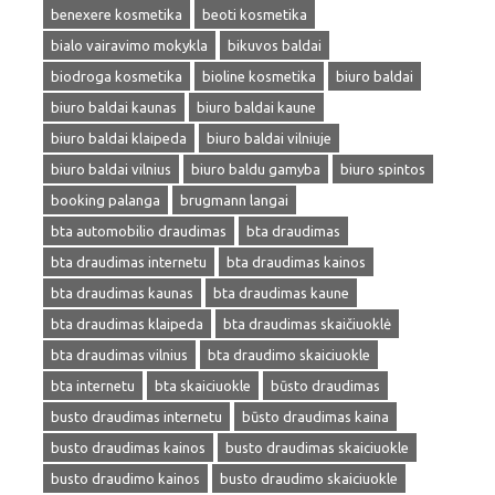
benexere kosmetika
beoti kosmetika
bialo vairavimo mokykla
bikuvos baldai
biodroga kosmetika
bioline kosmetika
biuro baldai
biuro baldai kaunas
biuro baldai kaune
biuro baldai klaipeda
biuro baldai vilniuje
biuro baldai vilnius
biuro baldu gamyba
biuro spintos
booking palanga
brugmann langai
bta automobilio draudimas
bta draudimas
bta draudimas internetu
bta draudimas kainos
bta draudimas kaunas
bta draudimas kaune
bta draudimas klaipeda
bta draudimas skaičiuoklė
bta draudimas vilnius
bta draudimo skaiciuokle
bta internetu
bta skaiciuokle
būsto draudimas
busto draudimas internetu
būsto draudimas kaina
busto draudimas kainos
busto draudimas skaiciuokle
busto draudimo kainos
busto draudimo skaiciuokle