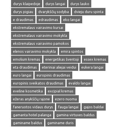
durys klaipedoje
durys langai
durys lauko
durys pigiau
dvarykščių sodyba
dvieju duru spinta
e draudimas
edraudimas
eko langai
ekstremalaus vairavimo kursai
ekstremalaus vairavimo mokykla
ekstremalaus vairavimo pamokos
elenos vairavimo mokykla
emira spintos
emolium kremas
energetikas šventoji
essex kremas
eta draudimas
eteriniai aliejai veidui
eukera langai
euro langai
europinis draudimas
europinis sveikatos draudimas
evaldo langai
eveline kosmetika
excipial kremas
ežeras anykščių rajone
ezero nuoma
faneruotos vidaus durys
fauga langai
gajos baldai
gamanta hotel palanga
gamina virtuves baldus
gaminame baldus
gaminame duris