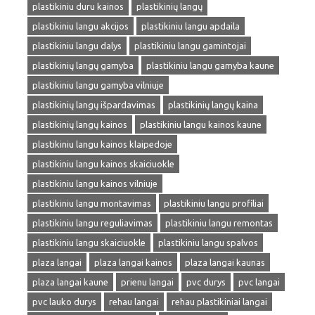
plastikiniu duru kainos
plastikinių langų
plastikiniu langu akcijos
plastikiniu langu apdaila
plastikiniu langu dalys
plastikiniu langu gamintojai
plastikinių langų gamyba
plastikiniu langu gamyba kaune
plastikiniu langu gamyba vilniuje
plastikinių langų išpardavimas
plastikinių langų kaina
plastikinių langų kainos
plastikiniu langu kainos kaune
plastikiniu langu kainos klaipedoje
plastikiniu langu kainos skaiciuokle
plastikiniu langu kainos vilniuje
plastikiniu langu montavimas
plastikiniu langu profiliai
plastikiniu langu reguliavimas
plastikiniu langu remontas
plastikiniu langu skaiciuokle
plastikiniu langu spalvos
plaza langai
plaza langai kainos
plaza langai kaunas
plaza langai kaune
prienu langai
pvc durys
pvc langai
pvc lauko durys
rehau langai
rehau plastikiniai langai