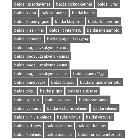
baldai ispardavimas
baldai issimoketinai
baldai jums
baldai kaina
baldai kaunas
baldai kaune
baldai kaune pigiau
baldai klaipeda
baldai klaipedoje
baldai klasikiniai
baldai lt internetu
baldai miegamojo
baldai namams
baldai pagal užsakymą
baldai pagal uzsakyma kainos
baldai pagal uzsakyma kaunas
baldai pagal uzsakyma kaune
baldai pagal uzsakyma vilnius
baldai panevėžyje
baldai panevezys
baldai pigiau
baldai pigiau internetu
baldai pigu
baldai pigus
baldai siauliuose
baldai spintos
baldai svetainei
baldai svetaines
baldai vaikams
baldai vaikams vilniuje
baldai vilniuje
baldai vilniuje kainos
baldai vilnius
baldai virtuvei
baldai virtuves
baldai visiems
baldai.lt kaunas
baldai.lt vilnius
baldu dizainas
baldu furnitura internetu