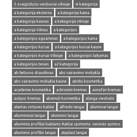
5 zvaigzduciu viesbuciai vilniuje
A kategorija
a kategorija eksternu
a kategorija kaina
a kategorija kaunas
a kategorija vilniuje
a kategorija Vilnius
a kategorijos
a kategorijos egzaminas
a kategorijos kaina
a kategorijos kursai
a kategorijos kursai kaune
a kategorijos kursai Vilniuje
a kategorijos laikymas
a kategorijos teises
a2 kategorija
ab lietuvos draudimas
abc vairavimo mokykla
abc vairavimo mokykla kaune
abidis kosmetika
academie kosmetika
achromin kremas
acnofan kremas
actipur kremas
akamuti kosmetika
alanga viesbutis
alantas virtuves baldai
alfredo langai
aliuminiai langai
aliumininiai langai
aliuminio langai
aliuminio profiliai baldams Raktai spintoms: sieninės spintos
aliuminio profilio langai
aluplast langai