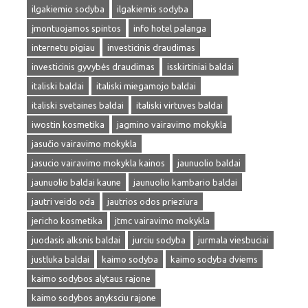
ilgakiemio sodyba
ilgakiemis sodyba
įmontuojamos spintos
info hotel palanga
internetu pigiau
investicinis draudimas
investicinis gyvybės draudimas
isskirtiniai baldai
italiski baldai
italiski miegamojo baldai
italiski svetaines baldai
italiski virtuves baldai
iwostin kosmetika
jagmino vairavimo mokykla
jasučio vairavimo mokykla
jasucio vairavimo mokykla kainos
jaunuolio baldai
jaunuolio baldai kaune
jaunuolio kambario baldai
jautri veido oda
jautrios odos prieziura
jericho kosmetika
jtmc vairavimo mokykla
juodasis alksnis baldai
jurciu sodyba
jurmala viesbuciai
justluka baldai
kaimo sodyba
kaimo sodyba dviems
kaimo sodybos alytaus rajone
kaimo sodybos anyksciu rajone