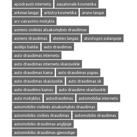
apsidrausti internetu
aquatonale kosmetika
arkiniai langai
artistry kosmetika
aruno langai
arv vairavimo mokykla
asmens civilinės atsakomybės draudimas
asmens draudimas
ateities langas
atostogos palangoje
audėjo baldai
auto draudimas
auto draudimas internetu
auto draudimas internetu skaiciuokle
auto draudimas kaina
auto draudimas pigiau
auto draudimas skaiciuokle
auto draudimas uk
auto draudimo kainos
auto draudimo skaičiuoklė
auto mokyklos
autodraudimas
automobiliai internetu
automobilio civilinės atsakomybės draudimas
automobilio civilinis draudimas
automobilio draudimas
automobilio draudimas anglijoje
automobilio draudimas gjensidige