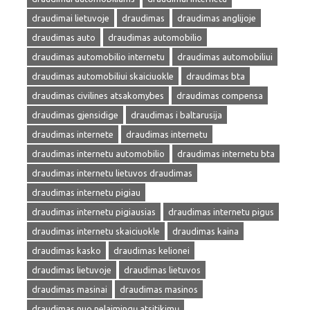
draudimai lietuvoje
draudimas
draudimas anglijoje
draudimas auto
draudimas automobilio
draudimas automobilio internetu
draudimas automobiliui
draudimas automobiliui skaiciuokle
draudimas bta
draudimas civilines atsakomybes
draudimas compensa
draudimas gjensidige
draudimas i baltarusija
draudimas internete
draudimas internetu
draudimas internetu automobilio
draudimas internetu bta
draudimas internetu lietuvos draudimas
draudimas internetu pigiau
draudimas internetu pigiausias
draudimas internetu pigus
draudimas internetu skaiciuokle
draudimas kaina
draudimas kasko
draudimas kelionei
draudimas lietuvoje
draudimas lietuvos
draudimas masinai
draudimas masinos
draudimas nuo nelaimingų atsitikimų