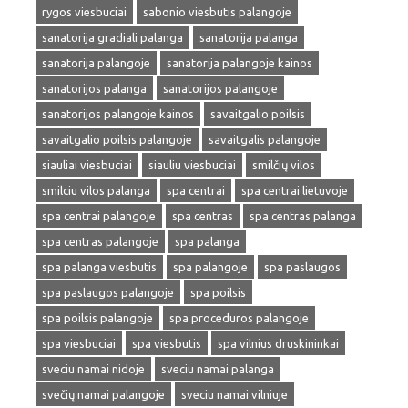
rygos viesbuciai
sabonio viesbutis palangoje
sanatorija gradiali palanga
sanatorija palanga
sanatorija palangoje
sanatorija palangoje kainos
sanatorijos palanga
sanatorijos palangoje
sanatorijos palangoje kainos
savaitgalio poilsis
savaitgalio poilsis palangoje
savaitgalis palangoje
siauliai viesbuciai
siauliu viesbuciai
smilčių vilos
smilciu vilos palanga
spa centrai
spa centrai lietuvoje
spa centrai palangoje
spa centras
spa centras palanga
spa centras palangoje
spa palanga
spa palanga viesbutis
spa palangoje
spa paslaugos
spa paslaugos palangoje
spa poilsis
spa poilsis palangoje
spa proceduros palangoje
spa viesbuciai
spa viesbutis
spa vilnius druskininkai
sveciu namai nidoje
sveciu namai palanga
svečių namai palangoje
sveciu namai vilniuje