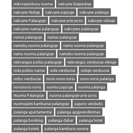
mikroautobusu nuoma
nakvyne klaipedoje
nakvyne Nidoje
nakvyne pajuryje
nakvyne palanga
nakvyne Palangoje
nakvyne prie juros
nakvyne vilniuje
nakvynes namai palangoje
nakvynes palangoje
namai palangoje
namas palangoje
namelių nuoma palangoje
namo nuoma palangoje
namu nuoma palangoje
namuku nuoma palangoje
nebrangus poilsis palangoje
nebrangus viesbuciai vilniuje
nida poilsio namai
nida viesbuciai
nidoje viesbuciai
nidos viesbuciai
noriu noriu noriu
noriu noriu palanga
noriunoriu noriu
nuoma pajuryje
nuoma palanga
Nuoma Palangoje
nuoma palangoje prie juros
nuomojami kambariai palangoje
pajurio viesbutis
palanga apartamentai
palanga apgyvendinimas
palanga booking
palanga dabar
palanga hotel
palanga hotels
palanga kambariu nuoma