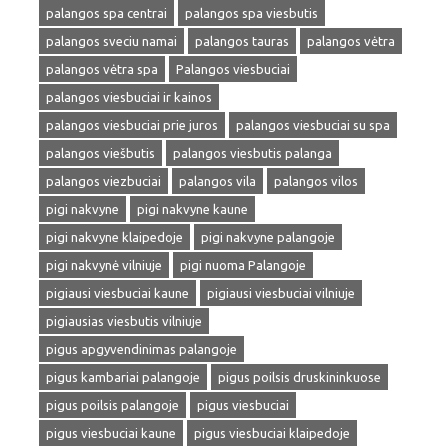
palangos spa centrai
palangos spa viesbutis
palangos sveciu namai
palangos tauras
palangos vėtra
palangos vėtra spa
Palangos viesbuciai
palangos viesbuciai ir kainos
palangos viesbuciai prie juros
palangos viesbuciai su spa
palangos viešbutis
palangos viesbutis palanga
palangos viezbuciai
palangos vila
palangos vilos
pigi nakvyne
pigi nakvyne kaune
pigi nakvyne klaipedoje
pigi nakvyne palangoje
pigi nakvynė vilniuje
pigi nuoma Palangoje
pigiausi viesbuciai kaune
pigiausi viesbuciai vilniuje
pigiausias viesbutis vilniuje
pigus apgyvendinimas palangoje
pigus kambariai palangoje
pigus poilsis druskininkuose
pigus poilsis palangoje
pigus viesbuciai
pigus viesbuciai kaune
pigus viesbuciai klaipedoje