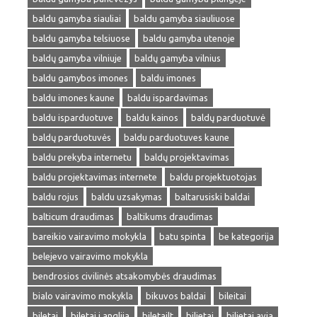
baldu gamyba siauliai
baldu gamyba siauliuose
baldu gamyba telsiuose
baldu gamyba utenoje
baldų gamyba vilniuje
baldų gamyba vilnius
baldu gamybos imones
baldu imones
baldu imones kaune
baldu ispardavimas
baldu isparduotuve
baldu kainos
baldų parduotuvė
baldų parduotuvės
baldu parduotuves kaune
baldu prekyba internetu
baldų projektavimas
baldu projektavimas internete
baldu projektuotojas
baldu rojus
baldu uzsakymas
baltarusiski baldai
balticum draudimas
baltikums draudimas
bareikio vairavimo mokykla
batu spinta
be kategorija
belejevo vairavimo mokykla
bendrosios civilinės atsakomybės draudimas
bialo vairavimo mokykla
bikuvos baldai
bileitai
biletai
biletai i anglija
biletailt
bilietai
bilietai avia