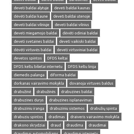
deveti baldai alytuje
deveti baldai kaunas
dėvėti baldai kaune
deveti baldai utenoje
deveti baldai vilniuje
deveti baldai vilnius
deveti miegamojo baldai
dėvėti odiniai baldai
deveti svetaines baldai
deveti vaikiski baldai
dėvėti virtuvės baldai
deveti virtuviniai baldai
devetos spintos
DFDS keltai
DFDS keltu bilietai internetu
DFDS keltu linija
diemedis palanga
diforma baldai
dorkanas vairavimo mokykla
dovanoja virtuves baldus
drabužinė
drabužinės
drabuzines baldai
drabuzines durys
drabuzines isplanavimas
drabuziniu iranga
drabuziniu sistemos
drabužių spinta
drabuziu spintos
dradimas
draiveris vairavimo mokykla
drakono skrydziai
draud
draudima
draudimai
draudimai automobiliams
draudimai internetu