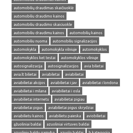
automobilių draudimas skaičiuoklė
automobiliu draudimo kainos
automobiliu draudimo skaiciuokle
automobiliu draudimu kainos
automobilių kainos
automobiliu nuoma
automobiliu signalizacijos
automokykla
automokykla vilniuje
automokyklos
automokyklos ket testai
automokyklos vilniuje
autosignalizacija
autosignalizacijos
avia bilietai
avia.lt bilietai
aviabiletai
aviabilietai
aviabilietai akcijos
aviabilietai i jav
aviabilietai i londona
aviabilietai i milana
aviabilietai i osla
aviabilietai internetu
aviabilietai pigiau
aviabilietai pigus
aviabilietai pigus skrydziai
aviabilietu kainos
aviabilietu paieska
aviobilietai
ąžuoliniai baldai
azuoliniai virtuves baldai
azuoliniu baldu gamyba
azuolo baldai
b kategorija