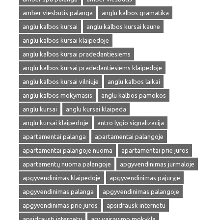
amber viesbutis palanga
anglu kalbos gramatika
anglu kalbos kursai
anglu kalbos kursai kaune
anglu kalbos kursai klaipedoje
anglu kalbos kursai pradedantiesiems
anglu kalbos kursai pradedantiesiems klaipedoje
anglu kalbos kursai vilniuje
anglu kalbos laikai
anglu kalbos mokymasis
anglu kalbos pamokos
anglu kursai
anglu kursai klaipeda
anglu kursai klaipedoje
antro lygio signalizacija
apartamentai palanga
apartamentai palangoje
apartamentai palangoje nuoma
apartamentai prie juros
apartamentų nuoma palangoje
apgyvendinimas jurmaloje
apgyvendinimas klaipedoje
apgyvendinimas pajuryje
apgyvendinimas palanga
apgyvendinimas palangoje
apgyvendinimas prie juros
apsidrausk internetu
apsidrausti internetu
arv vairavimo mokykla