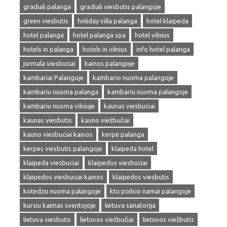
gradiali palanga
gradiali viesbutis palangoje
green viesbutis
holiday villa palanga
hotel klaipeda
hotel palanga
hotel palanga spa
hotel vilnius
hotels in palanga
hotels in vilnius
info hotel palanga
jurmala viesbuciai
kainos palangoje
kambariai Palangoje
kambario nuoma palangoje
kambariu nuoma palanga
kambariu nuoma palangoje
kambariu nuoma vilniuje
kaunas viesbuciai
kaunas viesbutis
kauno viešbučiai
kauno viesbuciai kainos
kerpė palanga
kerpes viesbutis palangoje
klaipeda hotel
klaipeda viesbuciai
klaipedos viesbuciai
klaipedos viesbuciai kainos
klaipedos viesbutis
kotedzu nuoma palangoje
ktu poilsio namai palangoje
kursiu kaimas sventojoje
lietuva sanatorija
lietuva viesbutis
lietuvos viešbučiai
lietuvos viešbutis