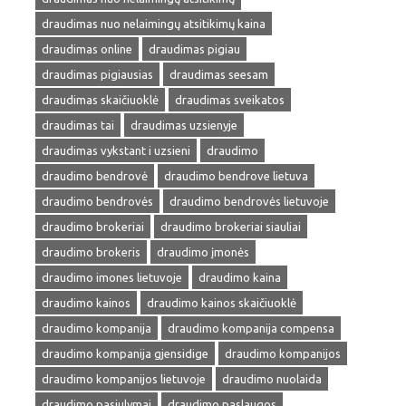
draudimas nuo nelaimingų atsitikimų kaina
draudimas online
draudimas pigiau
draudimas pigiausias
draudimas seesam
draudimas skaičiuoklė
draudimas sveikatos
draudimas tai
draudimas uzsienyje
draudimas vykstant i uzsieni
draudimo
draudimo bendrovė
draudimo bendrove lietuva
draudimo bendrovės
draudimo bendrovės lietuvoje
draudimo brokeriai
draudimo brokeriai siauliai
draudimo brokeris
draudimo įmonės
draudimo imones lietuvoje
draudimo kaina
draudimo kainos
draudimo kainos skaičiuoklė
draudimo kompanija
draudimo kompanija compensa
draudimo kompanija gjensidige
draudimo kompanijos
draudimo kompanijos lietuvoje
draudimo nuolaida
draudimo pasiulymai
draudimo paslaugos