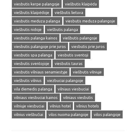
viesbutis kerpe palangoje
viešbutis klaipėda
viešbutis klaipėdoje
viešbutis lietuva
viesbutis meduza palanga
viesbutis meduza palangoje
viešbutis nidoje
viešbutis palanga
viesbutis palanga kainos
viešbutis palangoje
viesbutis palangoje prie juros
viesbutis prie juros
viesbutis spa palanga
viesbutis sventoji
viesbutis sventojoje
viesbutis tauras
viesbutis vilniaus senamiestyje
viešbutis vilniuje
viešbutis vilnius
viezbuciai palangoje
vila diemedis palanga
vilniaus viesbuciai
vilniaus viesbuciai kainos
vilniaus viesbutis
vilniuje viesbuciai
vilnius hotel
vilnius hotels
vilnius viešbučiai
vilos nuoma palangoje
vilos palangoje