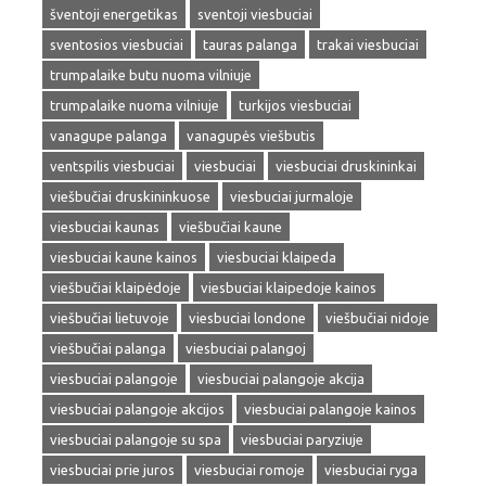
šventoji energetikas
sventoji viesbuciai
sventosios viesbuciai
tauras palanga
trakai viesbuciai
trumpalaike butu nuoma vilniuje
trumpalaike nuoma vilniuje
turkijos viesbuciai
vanagupe palanga
vanagupės viešbutis
ventspilis viesbuciai
viesbuciai
viesbuciai druskininkai
viešbučiai druskininkuose
viesbuciai jurmaloje
viesbuciai kaunas
viešbučiai kaune
viesbuciai kaune kainos
viesbuciai klaipeda
viešbučiai klaipėdoje
viesbuciai klaipedoje kainos
viešbučiai lietuvoje
viesbuciai londone
viešbučiai nidoje
viešbučiai palanga
viesbuciai palangoj
viesbuciai palangoje
viesbuciai palangoje akcija
viesbuciai palangoje akcijos
viesbuciai palangoje kainos
viesbuciai palangoje su spa
viesbuciai paryziuje
viesbuciai prie juros
viesbuciai romoje
viesbuciai ryga