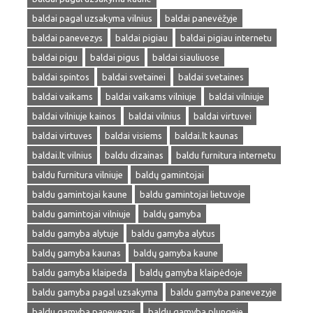
baldai pagal uzsakyma vilnius
baldai panevėžyje
baldai panevezys
baldai pigiau
baldai pigiau internetu
baldai pigu
baldai pigus
baldai siauliuose
baldai spintos
baldai svetainei
baldai svetaines
baldai vaikams
baldai vaikams vilniuje
baldai vilniuje
baldai vilniuje kainos
baldai vilnius
baldai virtuvei
baldai virtuves
baldai visiems
baldai.lt kaunas
baldai.lt vilnius
baldu dizainas
baldu furnitura internetu
baldu furnitura vilniuje
baldų gamintojai
baldu gamintojai kaune
baldu gamintojai lietuvoje
baldu gamintojai vilniuje
baldų gamyba
baldu gamyba alytuje
baldu gamyba alytus
baldų gamyba kaunas
baldų gamyba kaune
baldu gamyba klaipeda
baldų gamyba klaipėdoje
baldu gamyba pagal uzsakyma
baldu gamyba panevezyje
baldu gamyba panevezys
baldu gamyba plungeje