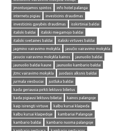
įmontuojamos spintos
info hotel palanga
internetu pigiau
investicinis draudimas
investicinis gyvybės draudimas
isskirtiniai baldai
italiski baldai
italiski miegamojo baldai
italiski svetaines baldai
italiski virtuves baldai
jagmino vairavimo mokykla
jasučio vairavimo mokykla
jasucio vairavimo mokykla kainos
jaunuolio baldai
jaunuolio baldai kaune
jaunuolio kambario baldai
jtmc vairavimo mokykla
juodasis alksnis baldai
jurmala viesbuciai
justluka baldai
kada geriausia pirkti lektuvo bilietus
kada pigiausi lektuvu bilietai
kainos palangoje
kaip isirengti virtuve
kalbu kursai klaipeda
kalbu kursai klaipedoje
kambariai Palangoje
kambario baldai
kambario nuoma palangoje
kambario pertvara
kambario pertvaros