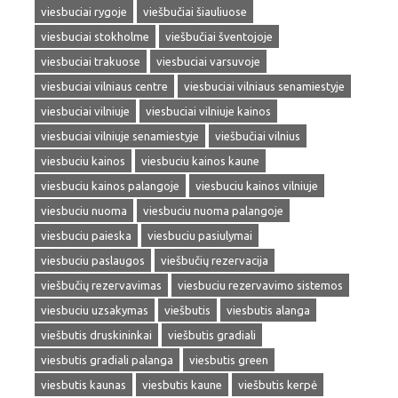
viesbuciai rygoje
viešbučiai šiauliuose
viesbuciai stokholme
viešbučiai šventojoje
viesbuciai trakuose
viesbuciai varsuvoje
viesbuciai vilniaus centre
viesbuciai vilniaus senamiestyje
viesbuciai vilniuje
viesbuciai vilniuje kainos
viesbuciai vilniuje senamiestyje
viešbučiai vilnius
viesbuciu kainos
viesbuciu kainos kaune
viesbuciu kainos palangoje
viesbuciu kainos vilniuje
viesbuciu nuoma
viesbuciu nuoma palangoje
viesbuciu paieska
viesbuciu pasiulymai
viesbuciu paslaugos
viešbučių rezervacija
viešbučių rezervavimas
viesbuciu rezervavimo sistemos
viesbuciu uzsakymas
viešbutis
viesbutis alanga
viešbutis druskininkai
viešbutis gradiali
viesbutis gradiali palanga
viesbutis green
viesbutis kaunas
viesbutis kaune
viešbutis kerpė