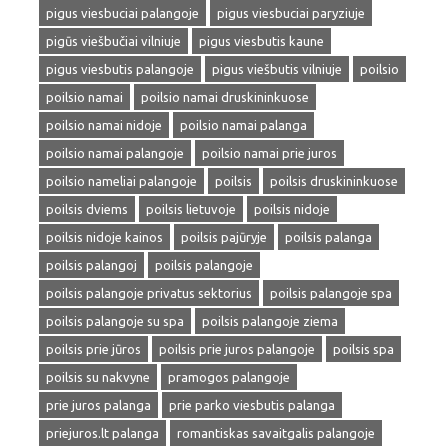
pigus viesbuciai palangoje
pigus viesbuciai paryziuje
pigūs viešbučiai vilniuje
pigus viesbutis kaune
pigus viesbutis palangoje
pigus viešbutis vilniuje
poilsio
poilsio namai
poilsio namai druskininkuose
poilsio namai nidoje
poilsio namai palanga
poilsio namai palangoje
poilsio namai prie juros
poilsio nameliai palangoje
poilsis
poilsis druskininkuose
poilsis dviems
poilsis lietuvoje
poilsis nidoje
poilsis nidoje kainos
poilsis pajūryje
poilsis palanga
poilsis palangoj
poilsis palangoje
poilsis palangoje privatus sektorius
poilsis palangoje spa
poilsis palangoje su spa
poilsis palangoje ziema
poilsis prie jūros
poilsis prie juros palangoje
poilsis spa
poilsis su nakvyne
pramogos palangoje
prie juros palanga
prie parko viesbutis palanga
priejuros.lt palanga
romantiskas savaitgalis palangoje