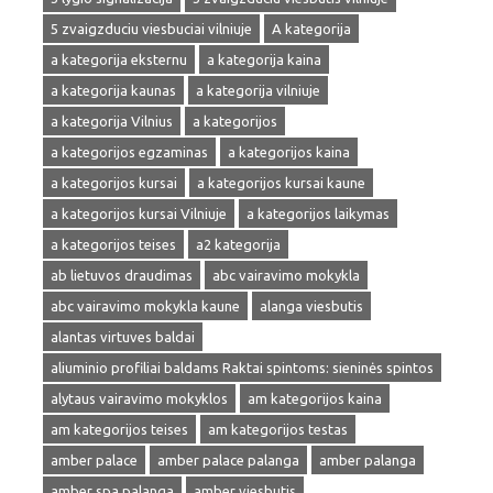
5 zvaigzduciu viesbuciai vilniuje
A kategorija
a kategorija eksternu
a kategorija kaina
a kategorija kaunas
a kategorija vilniuje
a kategorija Vilnius
a kategorijos
a kategorijos egzaminas
a kategorijos kaina
a kategorijos kursai
a kategorijos kursai kaune
a kategorijos kursai Vilniuje
a kategorijos laikymas
a kategorijos teises
a2 kategorija
ab lietuvos draudimas
abc vairavimo mokykla
abc vairavimo mokykla kaune
alanga viesbutis
alantas virtuves baldai
aliuminio profiliai baldams Raktai spintoms: sieninės spintos
alytaus vairavimo mokyklos
am kategorijos kaina
am kategorijos teises
am kategorijos testas
amber palace
amber palace palanga
amber palanga
amber spa palanga
amber viesbutis