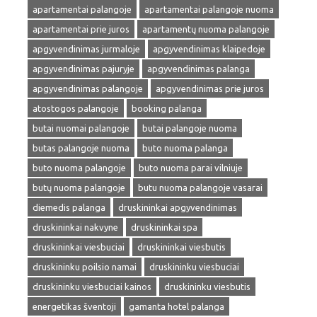
apartamentai palangoje
apartamentai palangoje nuoma
apartamentai prie juros
apartamentų nuoma palangoje
apgyvendinimas jurmaloje
apgyvendinimas klaipedoje
apgyvendinimas pajuryje
apgyvendinimas palanga
apgyvendinimas palangoje
apgyvendinimas prie juros
atostogos palangoje
booking palanga
butai nuomai palangoje
butai palangoje nuoma
butas palangoje nuoma
buto nuoma palanga
buto nuoma palangoje
buto nuoma parai vilniuje
butų nuoma palangoje
butu nuoma palangoje vasarai
diemedis palanga
druskininkai apgyvendinimas
druskininkai nakvyne
druskininkai spa
druskininkai viesbuciai
druskininkai viesbutis
druskininku poilsio namai
druskininku viesbuciai
druskininku viesbuciai kainos
druskininku viesbutis
energetikas šventoji
gamanta hotel palanga