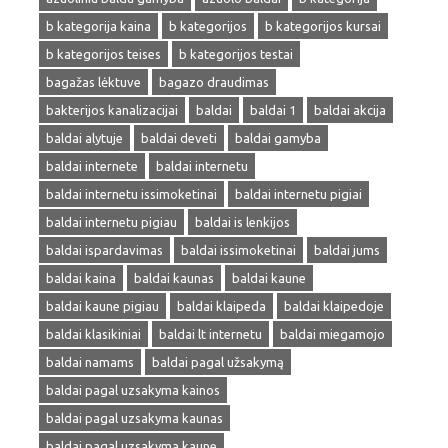
b kategorija kaina
b kategorijos
b kategorijos kursai
b kategorijos teises
b kategorijos testai
bagažas lėktuve
bagazo draudimas
bakterijos kanalizacijai
baldai
baldai 1
baldai akcija
baldai alytuje
baldai deveti
baldai gamyba
baldai internete
baldai internetu
baldai internetu issimoketinai
baldai internetu pigiai
baldai internetu pigiau
baldai is lenkijos
baldai ispardavimas
baldai issimoketinai
baldai jums
baldai kaina
baldai kaunas
baldai kaune
baldai kaune pigiau
baldai klaipeda
baldai klaipedoje
baldai klasikiniai
baldai lt internetu
baldai miegamojo
baldai namams
baldai pagal užsakymą
baldai pagal uzsakyma kainos
baldai pagal uzsakyma kaunas
baldai pagal uzsakyma kaune