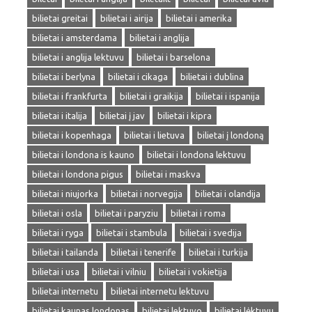
bilietai greitai
bilietai i airija
bilietai i amerika
bilietai i amsterdama
bilietai i anglija
bilietai i anglija lektuvu
bilietai i barselona
bilietai i berlyna
bilietai i cikaga
bilietai i dublina
bilietai i frankfurta
bilietai i graikija
bilietai i ispanija
bilietai i italija
bilietai į jav
bilietai i kipra
bilietai i kopenhaga
bilietai i lietuva
bilietai į londoną
bilietai i londona is kauno
bilietai i londona lektuvu
bilietai i londona pigus
bilietai i maskva
bilietai i niujorka
bilietai i norvegija
bilietai i olandija
bilietai i osla
bilietai i paryziu
bilietai i roma
bilietai i ryga
bilietai i stambula
bilietai i svedija
bilietai i tailanda
bilietai i tenerife
bilietai i turkija
bilietai i usa
bilietai i vilniu
bilietai i vokietija
bilietai internetu
bilietai internetu lektuvu
bilietai kaunas londonas
bilietai lektuvo
bilietai lėktuvu