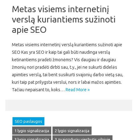
Metas visiems internetinį
verslą kuriantiems sužinoti
apie SEO
Metas visiems internetinį verslą kuriantiems sužinoti apie
SEO Kas yra SEO ir kaip tai gali būti naudinga verslą
ketinantiems pradėti žmonėms? Vis daugiau ir daugiau
žmonių nori pradėti dirbti sau, t.y., jei ne sukurti didelės
apimties verslą, tai bent susikurti svajonių darbo vietą sau,
kuri taip pat prilygsta verslui, nors ir labai mažos apimties.
Tačiau nepaisant to, koks…
Read More »
SEO paslaugos
1 lygio signalizacija
2 lygio signalizacija
3 lygio signalizacija
3 zvaigzduciu viesbutis vilniuje