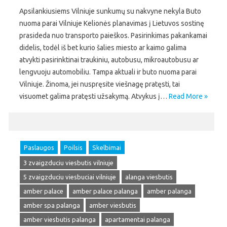
Apsilankiusiems Vilniuje sunkumų su nakvyne nekyla Buto
nuoma parai Vilniuje Kelionės planavimas į Lietuvos sostinę
prasideda nuo transporto paieškos. Pasirinkimas pakankamai
didelis, todėl iš bet kurio šalies miesto ar kaimo galima
atvykti pasirinktinai traukiniu, autobusu, mikroautobusu ar
lengvuoju automobiliu. Tampa aktuali ir buto nuoma parai
Vilniuje. Žinoma, jei nuspręsite viešnagę pratęsti, tai
visuomet galima pratęsti užsakymą. Atvykus į…
Read More »
Paslaugos
Poilsis
Skelbimai
3 zvaigzduciu viesbutis vilniuje
5 zvaigzduciu viesbuciai vilniuje
alanga viesbutis
amber palace
amber palace palanga
amber palanga
amber spa palanga
amber viesbutis
amber viesbutis palanga
apartamentai palanga