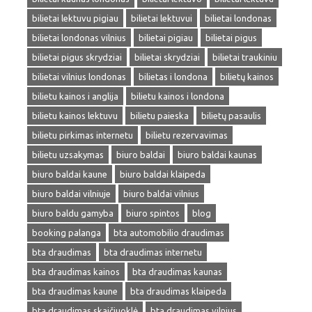
bilietai lektuvu pigiau
bilietai lektuvui
bilietai londonas
bilietai londonas vilnius
bilietai pigiau
bilietai pigus
bilietai pigus skrydziai
bilietai skrydziai
bilietai traukiniu
bilietai vilnius londonas
bilietas i londona
bilietų kainos
bilietu kainos i anglija
bilietu kainos i londona
bilietu kainos lektuvu
bilietu paieska
bilietų pasaulis
bilietu pirkimas internetu
bilietu rezervavimas
bilietu uzsakymas
biuro baldai
biuro baldai kaunas
biuro baldai kaune
biuro baldai klaipeda
biuro baldai vilniuje
biuro baldai vilnius
biuro baldu gamyba
biuro spintos
blog
booking palanga
bta automobilio draudimas
bta draudimas
bta draudimas internetu
bta draudimas kainos
bta draudimas kaunas
bta draudimas kaune
bta draudimas klaipeda
bta draudimas skaičiuoklė
bta draudimas vilnius