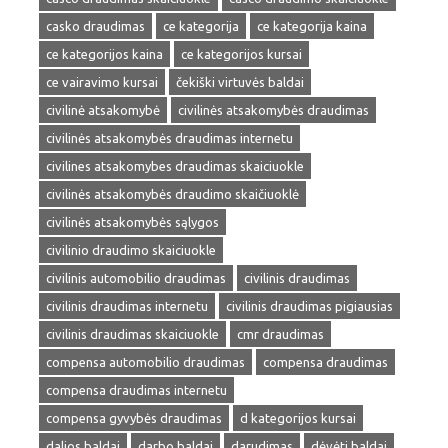
casko draudimas
ce kategorija
ce kategorija kaina
ce kategorijos kaina
ce kategorijos kursai
ce vairavimo kursai
čekiški virtuvės baldai
civilinė atsakomybė
civilinės atsakomybės draudimas
civilinės atsakomybės draudimas internetu
civilines atsakomybes draudimas skaiciuokle
civilinės atsakomybės draudimo skaičiuoklė
civilinės atsakomybės sąlygos
civilinio draudimo skaiciuokle
civilinis automobilio draudimas
civilinis draudimas
civilinis draudimas internetu
civilinis draudimas pigiausias
civilinis draudimas skaiciuokle
cmr draudimas
compensa automobilio draudimas
compensa draudimas
compensa draudimas internetu
compensa gyvybės draudimas
d kategorijos kursai
dalios baldai
darbo baldai
darudimas
dėvėti baldai