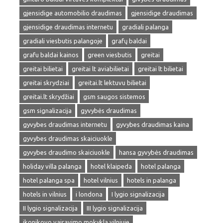
gjensidige automobilio draudimas
gjensidige draudimas
gjensidige draudimas internetu
gradiali palanga
gradiali viesbutis palangoje
grafų baldai
grafu baldai kainos
green viesbutis
greitai
greitai bilietai
greitai lt aviabilietai
greitai lt bilietai
greitai skrydziai
greitai.lt lektuvu bilietai
greitai.lt skrydžiai
gsm saugos sistemos
gsm signalizacija
gyvybės draudimas
gyvybes draudimas internetu
gyvybes draudimas kaina
gyvybes draudimas skaiciuokle
gyvybes draudimo skaiciuokle
hansa gyvybės draudimas
holiday villa palanga
hotel klaipeda
hotel palanga
hotel palanga spa
hotel vilnius
hotels in palanga
hotels in vilnius
i londona
I lygio signalizacija
II lygio signalizacija
III lygio signalizacija
ikonikovo vairavimo mokykla vilniuje