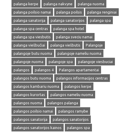
palanga kerpe
palanga nakvyne
palanga nuoma
palanga poilsio namai
palanga poilsis
palanga renginiai
palanga sanatorija
palanga sanatorijos
palanga spa
palanga spa centras
palanga spa hotel
palanga spa viesbutis
palanga sveciu namai
palanga viešbučiai
palanga viešbutis
Palangoje
palangoje butu nuoma
palangoje nameliu nuoma
palangoje nuoma
palangoje spa
palangoje viesbuciai
palangos
palangos 4
Palangos apartamentai
palangos butu nuoma
palangos informacijos centras
palangos kambariu nuoma
palangos kerpe
palangos kurortas
palangos nameliu nuoma
palangos nuoma
palangos palanga
palangos poilsio namai
palangos ramybe
palangos sanatorija
palangos sanatorijos
palangos sanatorijos kainos
palangos spa