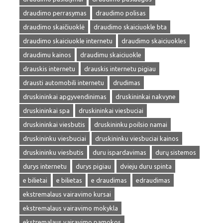
draudimo perrasymas
draudimo polisas
draudimo skaičiuoklė
draudimo skaiciuokle bta
draudimo skaiciuokle internetu
draudimo skaiciuokles
draudimu kainos
draudimu skaiciuokle
drauskis internetu
drauskis internetu pigiau
drausti automobili internetu
drudimas
druskininkai apgyvendinimas
druskininkai nakvyne
druskininkai spa
druskininkai viesbuciai
druskininkai viesbutis
druskininku poilsio namai
druskininku viesbuciai
druskininku viesbuciai kainos
druskininku viesbutis
duru ispardavimas
durų sistemos
durys internetu
durys pigiau
dvieju duru spinta
e bilietai
e bilietas
e draudimas
edraudimas
ekstremalaus vairavimo kursai
ekstremalaus vairavimo mokykla
ekstremalaus vairavimo pamokos