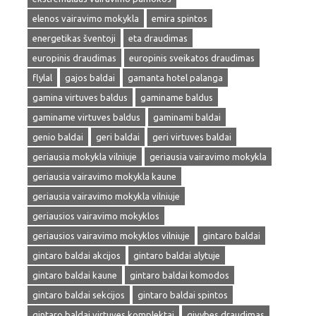
elenos vairavimo mokykla
emira spintos
energetikas šventoji
eta draudimas
europinis draudimas
europinis sveikatos draudimas
flylal
gajos baldai
gamanta hotel palanga
gamina virtuves baldus
gaminame baldus
gaminame virtuves baldus
gaminami baldai
genio baldai
geri baldai
geri virtuves baldai
geriausia mokykla vilniuje
geriausia vairavimo mokykla
geriausia vairavimo mokykla kaune
geriausia vairavimo mokykla vilniuje
geriausios vairavimo mokyklos
geriausios vairavimo mokyklos vilniuje
gintaro baldai
gintaro baldai akcijos
gintaro baldai alytuje
gintaro baldai kaune
gintaro baldai komodos
gintaro baldai sekcijos
gintaro baldai spintos
gintaro baldai virtuves komplektai
givybes draudimas