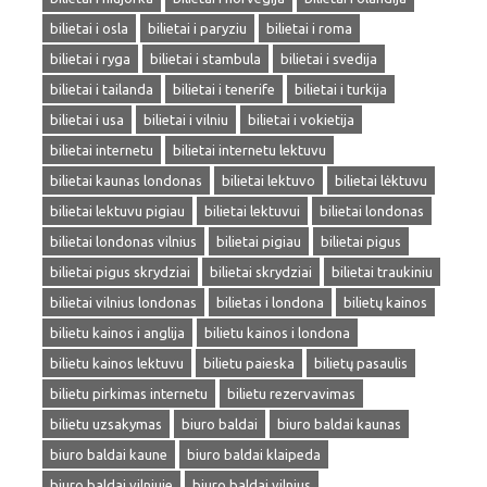
bilietai i osla
bilietai i paryziu
bilietai i roma
bilietai i ryga
bilietai i stambula
bilietai i svedija
bilietai i tailanda
bilietai i tenerife
bilietai i turkija
bilietai i usa
bilietai i vilniu
bilietai i vokietija
bilietai internetu
bilietai internetu lektuvu
bilietai kaunas londonas
bilietai lektuvo
bilietai lėktuvu
bilietai lektuvu pigiau
bilietai lektuvui
bilietai londonas
bilietai londonas vilnius
bilietai pigiau
bilietai pigus
bilietai pigus skrydziai
bilietai skrydziai
bilietai traukiniu
bilietai vilnius londonas
bilietas i londona
bilietų kainos
bilietu kainos i anglija
bilietu kainos i londona
bilietu kainos lektuvu
bilietu paieska
bilietų pasaulis
bilietu pirkimas internetu
bilietu rezervavimas
bilietu uzsakymas
biuro baldai
biuro baldai kaunas
biuro baldai kaune
biuro baldai klaipeda
biuro baldai vilniuje
biuro baldai vilnius