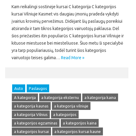
Kam reikalingi sostinėje kursai C kategorija C kategorijos
kursai Vilniuje Kasmet vis daugiau įmonių pradeda vykdyti
įvairius krovinių pervežimus. Didėjant šių paslaugų poreikiui
atsiranda ir tam tikros kategorijos vairuotojų paklausa. Dėl
šios priežasties itin populiarūs C kategorijos kursai Vilniuje ir
kituose miestuose bei miesteliuose. Šiuo metu ši specialybė
yra tarp populiariausių, todėl turint šios kategorijos
vairuotojo teises galima…
Read More »
Auto
Paslaugos
A kategorija
a kategorija eksternu
a kategorija kaina
a kategorija kaunas
a kategorija vilniuje
a kategorija Vilnius
a kategorijos
a kategorijos egzaminas
a kategorijos kaina
a kategorijos kursai
a kategorijos kursai kaune