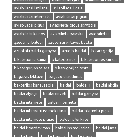
aviabilietai i milana
aviabilietai i osla
aviabilietai internetu
aviabilietai pigiau
aviabilietai pigus
aviabilietai pigus skrydziai
aviabilietu kainos
aviabilietu paieska
aviobilietai
ąžuoliniai baldai
azuoliniai virtuves baldai
azuoliniu baldu gamyba
azuolo baldai
b kategorija
b kategorija kaina
b kategorijos
b kategorijos kursai
b kategorijos teises
b kategorijos testai
bagažas lėktuve
bagazo draudimas
bakterijos kanalizacijai
baldai
baldai 1
baldai akcija
baldai alytuje
baldai deveti
baldai gamyba
baldai internete
baldai internetu
baldai internetu issimoketinai
baldai internetu pigiai
baldai internetu pigiau
baldai is lenkijos
baldai ispardavimas
baldai issimoketinai
baldai jums
baldai kaina
baldai kaunas
baldai kaune