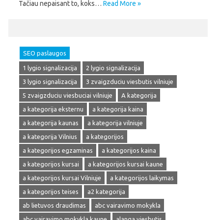
Tačiau nepaisant to, koks…
Read More »
SEO paslaugos
1 lygio signalizacija
2 lygio signalizacija
3 lygio signalizacija
3 zvaigzduciu viesbutis vilniuje
5 zvaigzduciu viesbuciai vilniuje
A kategorija
a kategorija eksternu
a kategorija kaina
a kategorija kaunas
a kategorija vilniuje
a kategorija Vilnius
a kategorijos
a kategorijos egzaminas
a kategorijos kaina
a kategorijos kursai
a kategorijos kursai kaune
a kategorijos kursai Vilniuje
a kategorijos laikymas
a kategorijos teises
a2 kategorija
ab lietuvos draudimas
abc vairavimo mokykla
abc vairavimo mokykla kaune
alanga viesbutis