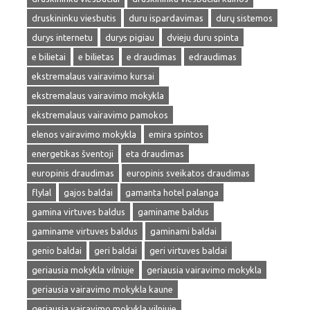
druskininku viesbutis
duru ispardavimas
durų sistemos
durys internetu
durys pigiau
dvieju duru spinta
e bilietai
e bilietas
e draudimas
edraudimas
ekstremalaus vairavimo kursai
ekstremalaus vairavimo mokykla
ekstremalaus vairavimo pamokos
elenos vairavimo mokykla
emira spintos
energetikas šventoji
eta draudimas
europinis draudimas
europinis sveikatos draudimas
flylal
gajos baldai
gamanta hotel palanga
gamina virtuves baldus
gaminame baldus
gaminame virtuves baldus
gaminami baldai
genio baldai
geri baldai
geri virtuves baldai
geriausia mokykla vilniuje
geriausia vairavimo mokykla
geriausia vairavimo mokykla kaune
geriausia vairavimo mokykla vilniuje