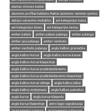
alantas virtuves baldai
aliuminio profiliai baldams Raktai spintoms: sieninės spintos
alytaus vairavimo mokyklos
am kategorijos kaina
am kategorijos teises
am kategorijos testas
amber palace
amber palace palanga
amber palanga
amber spa palanga
amber viesbutis
amber viesbutis palanga
anglu kalbos gramatika
anglu kalbos kursai
anglu kalbos kursai kaune
anglu kalbos kursai klaipedoje
anglu kalbos kursai pradedantiesiems
anglu kalbos kursai pradedantiesiems klaipedoje
anglu kalbos kursai vilniuje
anglu kalbos laikai
anglu kalbos mokymasis
anglu kalbos pamokos
anglu kursai
anglu kursai klaipeda
anglu kursai klaipedoje
antro lygio signalizacija
apartamentai palanga
apartamentai palangoje