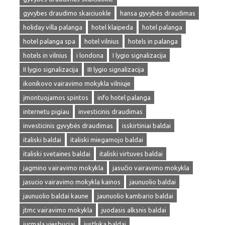
gyvybes draudimo skaiciuokle
hansa gyvybės draudimas
holiday villa palanga
hotel klaipeda
hotel palanga
hotel palanga spa
hotel vilnius
hotels in palanga
hotels in vilnius
i londona
I lygio signalizacija
II lygio signalizacija
III lygio signalizacija
ikonikovo vairavimo mokykla vilniuje
įmontuojamos spintos
info hotel palanga
internetu pigiau
investicinis draudimas
investicinis gyvybės draudimas
isskirtiniai baldai
italiski baldai
italiski miegamojo baldai
italiski svetaines baldai
italiski virtuves baldai
jagmino vairavimo mokykla
jasučio vairavimo mokykla
jasucio vairavimo mokykla kainos
jaunuolio baldai
jaunuolio baldai kaune
jaunuolio kambario baldai
jtmc vairavimo mokykla
juodasis alksnis baldai
jurmala viesbuciai
justluka baldai