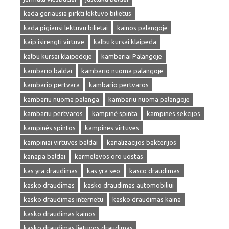
kada geriausia pirkti lektuvo bilietus
kada pigiausi lektuvu bilietai
kainos palangoje
kaip isirengti virtuve
kalbu kursai klaipeda
kalbu kursai klaipedoje
kambariai Palangoje
kambario baldai
kambario nuoma palangoje
kambario pertvara
kambario pertvaros
kambariu nuoma palanga
kambariu nuoma palangoje
kambariu pertvaros
kampinė spinta
kampines sekcijos
kampinės spintos
kampines virtuves
kampiniai virtuves baldai
kanalizacijos bakterijos
kanapa baldai
karmelavos oro uostas
kas yra draudimas
kas yra seo
kasco draudimas
kasko draudimas
kasko draudimas automobiliui
kasko draudimas internetu
kasko draudimas kaina
kasko draudimas kainos
kasko draudimas lietuvos draudimas