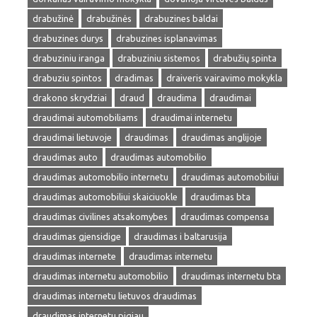
drabužinė
drabužinės
drabuzines baldai
drabuzines durys
drabuzines isplanavimas
drabuziniu iranga
drabuziniu sistemos
drabužių spinta
drabuziu spintos
dradimas
draiveris vairavimo mokykla
drakono skrydziai
draud
draudima
draudimai
draudimai automobiliams
draudimai internetu
draudimai lietuvoje
draudimas
draudimas anglijoje
draudimas auto
draudimas automobilio
draudimas automobilio internetu
draudimas automobiliui
draudimas automobiliui skaiciuokle
draudimas bta
draudimas civilines atsakomybes
draudimas compensa
draudimas gjensidige
draudimas i baltarusija
draudimas internete
draudimas internetu
draudimas internetu automobilio
draudimas internetu bta
draudimas internetu lietuvos draudimas
draudimas internetu pigiau