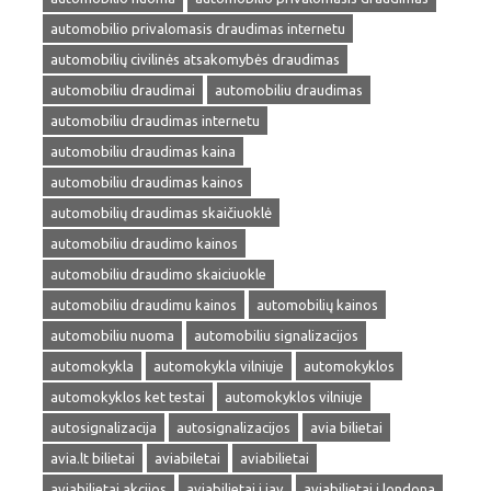
automobilio privalomasis draudimas internetu
automobilių civilinės atsakomybės draudimas
automobiliu draudimai
automobiliu draudimas
automobiliu draudimas internetu
automobiliu draudimas kaina
automobiliu draudimas kainos
automobilių draudimas skaičiuoklė
automobiliu draudimo kainos
automobiliu draudimo skaiciuokle
automobiliu draudimu kainos
automobilių kainos
automobiliu nuoma
automobiliu signalizacijos
automokykla
automokykla vilniuje
automokyklos
automokyklos ket testai
automokyklos vilniuje
autosignalizacija
autosignalizacijos
avia bilietai
avia.lt bilietai
aviabiletai
aviabilietai
aviabilietai akcijos
aviabilietai i jav
aviabilietai i londona