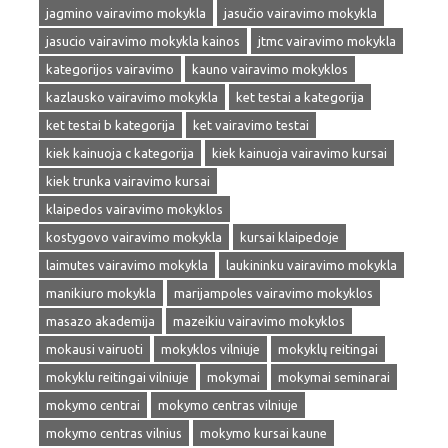
jagmino vairavimo mokykla
jasučio vairavimo mokykla
jasucio vairavimo mokykla kainos
jtmc vairavimo mokykla
kategorijos vairavimo
kauno vairavimo mokyklos
kazlausko vairavimo mokykla
ket testai a kategorija
ket testai b kategorija
ket vairavimo testai
kiek kainuoja c kategorija
kiek kainuoja vairavimo kursai
kiek trunka vairavimo kursai
klaipedos vairavimo mokyklos
kostygovo vairavimo mokykla
kursai klaipedoje
laimutes vairavimo mokykla
laukininku vairavimo mokykla
manikiuro mokykla
marijampoles vairavimo mokyklos
masazo akademija
mazeikiu vairavimo mokyklos
mokausi vairuoti
mokyklos vilniuje
mokyklų reitingai
mokyklu reitingai vilniuje
mokymai
mokymai seminarai
mokymo centrai
mokymo centras vilniuje
mokymo centras vilnius
mokymo kursai kaune