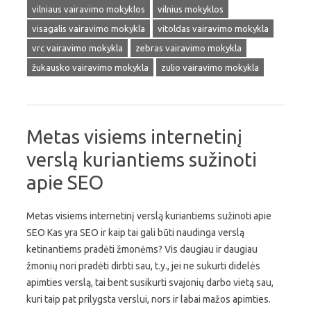
vilniaus vairavimo mokyklos
vilnius mokyklos
visagalis vairavimo mokykla
vitoldas vairavimo mokykla
vrc vairavimo mokykla
zebras vairavimo mokykla
žukausko vairavimo mokykla
zulio vairavimo mokykla
Metas visiems internetinį
verslą kuriantiems sužinoti
apie SEO
Metas visiems internetinį verslą kuriantiems sužinoti apie
SEO Kas yra SEO ir kaip tai gali būti naudinga verslą
ketinantiems pradėti žmonėms? Vis daugiau ir daugiau
žmonių nori pradėti dirbti sau, t.y., jei ne sukurti didelės
apimties verslą, tai bent susikurti svajonių darbo vietą sau,
kuri taip pat prilygsta verslui, nors ir labai mažos apimties.