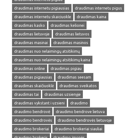
draudimas internetu pigiausias
draudimas internetu pigus
draudimas internetu skaiciuokle
draudimas kaina
draudimas kasko
draudimas kelionei
draudimas lietuvoje
draudimas lietuvos
draudimas masinai
draudimas masinos
draudimas nuo nelaimingų atsitikimų
draudimas nuo nelaimingų atsitikimų kaina
draudimas online
draudimas pigiau
draudimas pigiausias
draudimas seesam
draudimas skaičiuoklė
draudimas sveikatos
draudimas tai
draudimas uzsienyje
draudimas vykstant i uzsieni
draudimo
draudimo bendrovė
draudimo bendrove lietuva
draudimo bendrovės
draudimo bendrovės lietuvoje
draudimo brokeriai
draudimo brokeriai siauliai
draudimo brokeris
draudimo įmonės