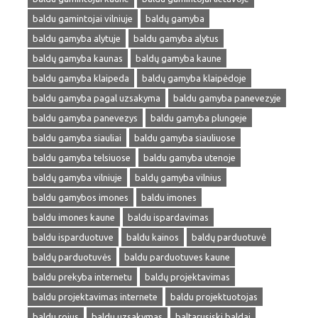
baldu gamintojai vilniuje
baldų gamyba
baldu gamyba alytuje
baldu gamyba alytus
baldų gamyba kaunas
baldų gamyba kaune
baldu gamyba klaipeda
baldų gamyba klaipėdoje
baldu gamyba pagal uzsakyma
baldu gamyba panevezyje
baldu gamyba panevezys
baldu gamyba plungeje
baldu gamyba siauliai
baldu gamyba siauliuose
baldu gamyba telsiuose
baldu gamyba utenoje
baldų gamyba vilniuje
baldų gamyba vilnius
baldu gamybos imones
baldu imones
baldu imones kaune
baldu ispardavimas
baldu isparduotuve
baldu kainos
baldų parduotuvė
baldų parduotuvės
baldu parduotuves kaune
baldu prekyba internetu
baldų projektavimas
baldu projektavimas internete
baldu projektuotojas
baldu rojus
baldu uzsakymas
baltarusiski baldai