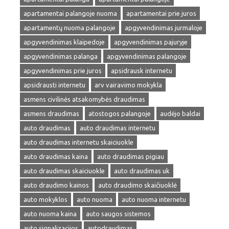
apartamentai palangoje nuoma
apartamentai prie juros
apartamentų nuoma palangoje
apgyvendinimas jurmaloje
apgyvendinimas klaipedoje
apgyvendinimas pajuryje
apgyvendinimas palanga
apgyvendinimas palangoje
apgyvendinimas prie juros
apsidrausk internetu
apsidrausti internetu
arv vairavimo mokykla
asmens civilinės atsakomybės draudimas
asmens draudimas
atostogos palangoje
audėjo baldai
auto draudimas
auto draudimas internetu
auto draudimas internetu skaiciuokle
auto draudimas kaina
auto draudimas pigiau
auto draudimas skaiciuokle
auto draudimas uk
auto draudimo kainos
auto draudimo skaičiuoklė
auto mokyklos
auto nuoma
auto nuoma internetu
auto nuoma kaina
auto saugos sistemos
auto signalizacijos
autodraudimas