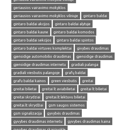
geriausios vairavimo mokyklos
geriausios vairavimo mokyklos vilniuje
gintaro baldai
gintaro baldai akcijos
gintaro baldai alytuje
gintaro baldai kaune
gintaro baldai komodos
gintaro baldai sekcijos
gintaro baldai spintos
gintaro baldai virtuves komplektai
givybes draudimas
gjensidige automobilio draudimas
gjensidige draudimas
gjensidige draudimas internetu
gradiali palanga
gradiali viesbutis palangoje
grafų baldai
grafu baldai kainos
green viesbutis
greitai
greitai bilietai
greitai lt aviabilietai
greitai lt bilietai
greitai skrydziai
greitai.lt lektuvu bilietai
greitai.lt skrydžiai
gsm saugos sistemos
gsm signalizacija
gyvybės draudimas
gyvybes draudimas internetu
gyvybes draudimas kaina
gyvybes draudimas skaiciuokle