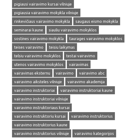
pigiausi vairavimo kursai vilniuje
pigiausia vairavimo mokykla vilniuje
rinkevičiaus vairavimo mokykla
saugaus eismo mokykla
seminarai kaune
siauliu vairavimo mokyklos
sostines vairavimo mokykla
taurages vairavimo mokyklos
teises vairavimo
teisiu laikymas
telsiu vairavimo mokyklos
testai vairavimo
utenos vairavimo mokyklos
vairavimas
vairavimas eksternu
vairavimo
vairavimo abc
vairavimo aiksteles vilniuje
vairavimo akademija
vairavimo instruktoriai
vairavimo instruktoriai kaune
vairavimo instruktoriai vilniuje
vairavimo instruktoriaus kursai
vairavimo instruktoriu kursai
vairavimo instruktorius
vairavimo instruktorius kaune
vairavimo instruktorius vilniuje
vairavimo kategorijos