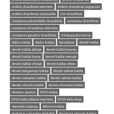
civilinis draudimas internetu
civilinis draudimas pigiausias
civilinis draudimas skaiciuokle
cmr draudimas
compensa automobilio draudimas
compensa draudimas
compensa draudimas internetu
compensa gyvybės draudimas
d kategorijos kursai
dalios baldai
darbo baldai
darudimas
dėvėti baldai
deveti baldai alytuje
deveti baldai kaunas
dėvėti baldai kaune
deveti baldai utenoje
deveti baldai vilniuje
deveti baldai vilnius
deveti miegamojo baldai
dėvėti odiniai baldai
deveti svetaines baldai
deveti vaikiski baldai
dėvėti virtuvės baldai
deveti virtuviniai baldai
devetos spintos
DFDS keltai
DFDS keltu bilietai internetu
DFDS keltu linija
diemedis palanga
diforma baldai
dorkanas vairavimo mokykla
dovanoja virtuves baldus