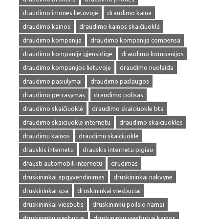
draudimo imones lietuvoje
draudimo kaina
draudimo kainos
draudimo kainos skaičiuoklė
draudimo kompanija
draudimo kompanija compensa
draudimo kompanija gjensidige
draudimo kompanijos
draudimo kompanijos lietuvoje
draudimo nuolaida
draudimo pasiulymai
draudimo paslaugos
draudimo perrasymas
draudimo polisas
draudimo skaičiuoklė
draudimo skaiciuokle bta
draudimo skaiciuokle internetu
draudimo skaiciuokles
draudimu kainos
draudimu skaiciuokle
drauskis internetu
drauskis internetu pigiau
drausti automobili internetu
drudimas
druskininkai apgyvendinimas
druskininkai nakvyne
druskininkai spa
druskininkai viesbuciai
druskininkai viesbutis
druskininku poilsio namai
druskininku viesbuciai
druskininku viesbuciai kainos