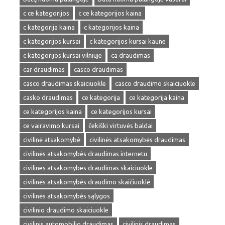
c ce kategorijos
c ce kategorijos kaina
c kategorija kaina
c kategorijos kaina
c kategorijos kursai
c kategorijos kursai kaune
c kategorijos kursai vilniuje
ca draudimas
car draudimas
casco draudimas
casco draudimas skaiciuokle
casco draudimo skaiciuokle
casko draudimas
ce kategorija
ce kategorija kaina
ce kategorijos kaina
ce kategorijos kursai
ce vairavimo kursai
čekiški virtuvės baldai
civilinė atsakomybė
civilinės atsakomybės draudimas
civilinės atsakomybės draudimas internetu
civilines atsakomybes draudimas skaiciuokle
civilinės atsakomybės draudimo skaičiuoklė
civilinės atsakomybės sąlygos
civilinio draudimo skaiciuokle
civilinis automobilio draudimas
civilinis draudimas