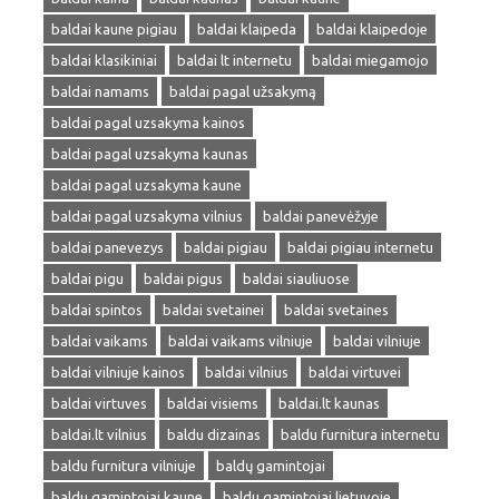
baldai kaune pigiau
baldai klaipeda
baldai klaipedoje
baldai klasikiniai
baldai lt internetu
baldai miegamojo
baldai namams
baldai pagal užsakymą
baldai pagal uzsakyma kainos
baldai pagal uzsakyma kaunas
baldai pagal uzsakyma kaune
baldai pagal uzsakyma vilnius
baldai panevėžyje
baldai panevezys
baldai pigiau
baldai pigiau internetu
baldai pigu
baldai pigus
baldai siauliuose
baldai spintos
baldai svetainei
baldai svetaines
baldai vaikams
baldai vaikams vilniuje
baldai vilniuje
baldai vilniuje kainos
baldai vilnius
baldai virtuvei
baldai virtuves
baldai visiems
baldai.lt kaunas
baldai.lt vilnius
baldu dizainas
baldu furnitura internetu
baldu furnitura vilniuje
baldų gamintojai
baldu gamintojai kaune
baldu gamintojai lietuvoje