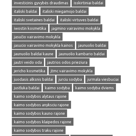
investicinis gyvybės draudimas
isskirtiniai baldai
italiski baldai
italiski miegamojo baldai
italiski svetaines baldai
italiski virtuves baldai
iwostin kosmetika
jagmino vairavimo mokykla
jasučio vairavimo mokykla
jasucio vairavimo mokykla kainos
jaunuolio baldai
jaunuolio baldai kaune
jaunuolio kambario baldai
jautri veido oda
jautrios odos prieziura
jericho kosmetika
jtmc vairavimo mokykla
juodasis alksnis baldai
jurciu sodyba
jurmala viesbuciai
justluka baldai
kaimo sodyba
kaimo sodyba dviems
kaimo sodybos alytaus rajone
kaimo sodybos anyksciu rajone
kaimo sodybos kauno rajone
kaimo sodybos klaipedos rajone
kaimo sodybos traku rajone