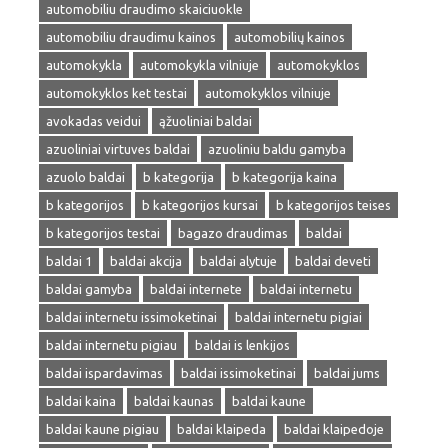
automobiliu draudimo skaiciuokle
automobiliu draudimu kainos
automobilių kainos
automokykla
automokykla vilniuje
automokyklos
automokyklos ket testai
automokyklos vilniuje
avokadas veidui
ąžuoliniai baldai
azuoliniai virtuves baldai
azuoliniu baldu gamyba
azuolo baldai
b kategorija
b kategorija kaina
b kategorijos
b kategorijos kursai
b kategorijos teises
b kategorijos testai
bagazo draudimas
baldai
baldai 1
baldai akcija
baldai alytuje
baldai deveti
baldai gamyba
baldai internete
baldai internetu
baldai internetu issimoketinai
baldai internetu pigiai
baldai internetu pigiau
baldai is lenkijos
baldai ispardavimas
baldai issimoketinai
baldai jums
baldai kaina
baldai kaunas
baldai kaune
baldai kaune pigiau
baldai klaipeda
baldai klaipedoje