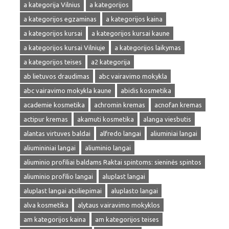
a kategorija Vilnius
a kategorijos
a kategorijos egzaminas
a kategorijos kaina
a kategorijos kursai
a kategorijos kursai kaune
a kategorijos kursai Vilniuje
a kategorijos laikymas
a kategorijos teises
a2 kategorija
ab lietuvos draudimas
abc vairavimo mokykla
abc vairavimo mokykla kaune
abidis kosmetika
academie kosmetika
achromin kremas
acnofan kremas
actipur kremas
akamuti kosmetika
alanga viesbutis
alantas virtuves baldai
alfredo langai
aliuminiai langai
aliumininiai langai
aliuminio langai
aliuminio profiliai baldams Raktai spintoms: sieninės spintos
aliuminio profilio langai
aluplast langai
aluplast langai atsiliepimai
aluplasto langai
alva kosmetika
alytaus vairavimo mokyklos
am kategorijos kaina
am kategorijos teises