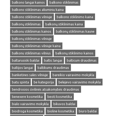
balkono langai kainos
balkono stiklinimas
balkono stiklinimas aliuminiu kaina
balkono stiklinimas vilniuje
balkono stiklinimo kaina
balkonų stiklinimas
balkonų stiklinimas kaina
balkonu stiklinimas kainos
balkonų stiklinimas kaune
balkonų stiklinimas vilniuje
balkonų stiklinimas vilniuje kaina
balkonu stiklinimas vilnius
balkonų stiklinimo kainos
baltarusiski baldai
baltic langai
balticum draudimas
baltijos langai
baltikums draudimas
banketines sales vilniuje
bareikio vairavimo mokykla
batu spinta
be kategorija
belejevo vairavimo mokykla
bendrosios civilinės atsakomybės draudimas
benexere kosmetika
beoti kosmetika
bialo vairavimo mokykla
bikuvos baldai
biodroga kosmetika
bioline kosmetika
biuro baldai