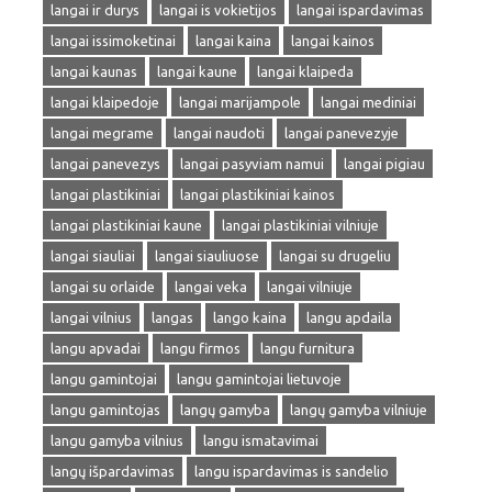
langai ir durys
langai is vokietijos
langai ispardavimas
langai issimoketinai
langai kaina
langai kainos
langai kaunas
langai kaune
langai klaipeda
langai klaipedoje
langai marijampole
langai mediniai
langai megrame
langai naudoti
langai panevezyje
langai panevezys
langai pasyviam namui
langai pigiau
langai plastikiniai
langai plastikiniai kainos
langai plastikiniai kaune
langai plastikiniai vilniuje
langai siauliai
langai siauliuose
langai su drugeliu
langai su orlaide
langai veka
langai vilniuje
langai vilnius
langas
lango kaina
langu apdaila
langu apvadai
langu firmos
langu furnitura
langu gamintojai
langu gamintojai lietuvoje
langu gamintojas
langų gamyba
langų gamyba vilniuje
langu gamyba vilnius
langu ismatavimai
langų išpardavimas
langu ispardavimas is sandelio