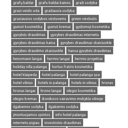
grafų baldai
grafu baldai kainos
graži sodyba
grazi veido oda
gražiausia sodyba
graziausios sodybos vestuvems
green viesbutis
guinot kosmetika
guinot kremai
gydomoji kosmetika
gyvybės draudimas
gyvybes draudimas internetu
gyvybes draudimas kaina
gyvybes draudimas skaiciuokle
gyvybes draudimo skaiciuokle
hansa gyvybės draudimas
heinzmann langai
hermio langai
hermio projektai
holiday villa palanga
hortus fratris kosmetika
hotel klaipeda
hotel palanga
hotel palanga spa
hotel vilnius
hotels in palanga
hotels in vilnius
hronas
hronas langai
hrono langai
idegio kosmetika
idegio kremas
ikonikovo vairavimo mokykla vilniuje
ilgakiemio sodyba
ilgakiemis sodyba
įmontuojamos spintos
info hotel palanga
internetu pigiau
investicinis draudimas