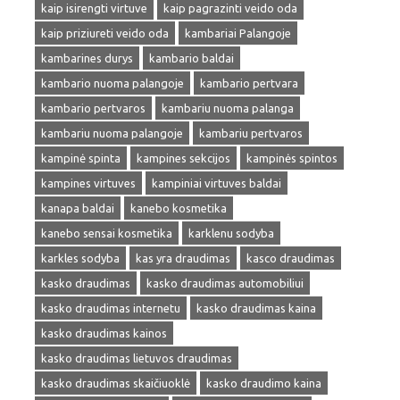
kaip isirengti virtuve
kaip pagrazinti veido oda
kaip priziureti veido oda
kambariai Palangoje
kambarines durys
kambario baldai
kambario nuoma palangoje
kambario pertvara
kambario pertvaros
kambariu nuoma palanga
kambariu nuoma palangoje
kambariu pertvaros
kampinė spinta
kampines sekcijos
kampinės spintos
kampines virtuves
kampiniai virtuves baldai
kanapa baldai
kanebo kosmetika
kanebo sensai kosmetika
karklenu sodyba
karkles sodyba
kas yra draudimas
kasco draudimas
kasko draudimas
kasko draudimas automobiliui
kasko draudimas internetu
kasko draudimas kaina
kasko draudimas kainos
kasko draudimas lietuvos draudimas
kasko draudimas skaičiuoklė
kasko draudimo kaina