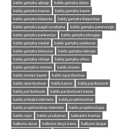
baldu gamyba alytuje
baldu gamyba alytus
baldų gamyba kaunas
baldų gamyba kaune
baldu gamyba klaipeda
baldų gamyba klaipėdoje
baldu gamyba pagal uzsakyma
baldu gamyba panevezyje
baldu gamyba panevezys
baldu gamyba plungeje
baldu gamyba siauliai
baldu gamyba siauliuose
baldu gamyba telsiuose
baldu gamyba utenoje
baldų gamyba vilniuje
baldų gamyba vilnius
baldu gamybos imones
baldu imones
baldu imones kaune
baldu ispardavimas
baldu isparduotuve
baldu kainos
baldų parduotuvė
baldų parduotuvės
baldu parduotuves kaune
baldu prekyba internetu
baldų projektavimas
baldu projektavimas internete
baldu projektuotojas
baldu rojus
baldu uzsakymas
balinantis kremas
balkono durys
balkono durys kaina
balkono langai