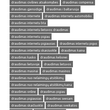
draudimas civilines atsakomybes
draudimas compensa
draudimas gjensidige
draudimas i baltarusija
draudimas internete
draudimas internetu automobilio
draudimas internetu bta
draudimas internetu lietuvos draudimas
draudimas internetu pigiau
draudimas internetu pigiausias
draudimas internetu pigus
draudimas internetu skaiciuokle
draudimas kaina
draudimas kasko
draudimas kelionei
draudimas lietuvoje
draudimas lietuvos
draudimas masinai
draudimas masinos
draudimas nuo nelaimingų atsitikimų
draudimas nuo nelaimingų atsitikimų kaina
draudimas online
draudimas pigiau
draudimas pigiausias
draudimas seesam
draudimas skaičiuoklė
draudimas sveikatos