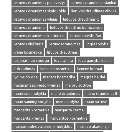
lietuvos draudimas panevezys
lietuvos draudimas siauliai
lietuvos draudimas skaiciuokle
lietuvos draudimas vilniuje
lietuvos draudimas vilnius
lietuvos draudimas.lt
lietuvos draudimo
lietuvos draudimo kompanijos
lietuvos draudimo skaiciuokle
lietuvos viešbučiai
lietuvos viešbutis
lietuvosdraudimas
lingiu sodyba
lirene kosmetika
lituvos draudimas
losjonas nuo spuogu
lova spinta
lovu gamyba kaune
lt draudimas
lumene kosmetika
lumene kremai
lygi veido oda
madara kosmetika
magrės baldai
maitinamasis veido kremas
majoru sodyba
manikiuro mokykla
mano draudimas
mano draudimas.lt
mano saunioji sodyba
mano sodyba
mano virtuvė
margarita kosmetika
margarita kremai
margarita kremas
margaritos kosmetika
marijampoles vairavimo mokyklos
masazo akademija