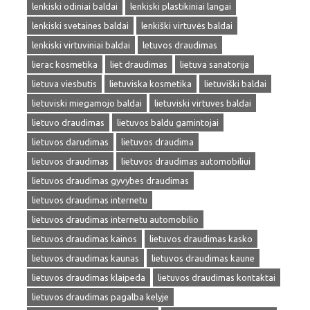
lenkiski odiniai baldai
lenkiski plastikiniai langai
lenkiski svetaines baldai
lenkiški virtuvės baldai
lenkiski virtuviniai baldai
letuvos draudimas
lierac kosmetika
liet draudimas
lietuva sanatorija
lietuva viesbutis
lietuviska kosmetika
lietuviški baldai
lietuviski miegamojo baldai
lietuviski virtuves baldai
lietuvo draudimas
lietuvos baldu gamintojai
lietuvos darudimas
lietuvos draudima
lietuvos draudimas
lietuvos draudimas automobiliui
lietuvos draudimas gyvybes draudimas
lietuvos draudimas internetu
lietuvos draudimas internetu automobilio
lietuvos draudimas kainos
lietuvos draudimas kasko
lietuvos draudimas kaunas
lietuvos draudimas kaune
lietuvos draudimas klaipeda
lietuvos draudimas kontaktai
lietuvos draudimas pagalba kelyje