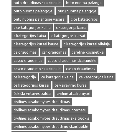
buto draudimas skaiciuokle
buto nuoma palanga
buto nuoma palangoje
butų nuoma palangoje
butu nuoma palangoje vasarai
c ce kategorijos
c ce kategorijos kaina
c kategorija kaina
c kategorijos kaina
c kategorijos kursai
c kategorijos kursai kaune
c kategorijos kursai vilniuje
ca draudimas
car draudimas
careline kosmetika
casco draudimas
casco draudimas skaiciuokle
casco draudimo skaiciuokle
casko draudimas
ce kategorija
ce kategorija kaina
ce kategorijos kaina
ce kategorijos kursai
ce vairavimo kursai
čekiški virtuvės baldai
civilinė atsakomybė
civilinės atsakomybės draudimas
civilinės atsakomybės draudimas internetu
civilines atsakomybes draudimas skaiciuokle
civilinės atsakomybės draudimo skaičiuoklė