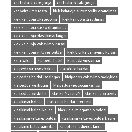
ket testai a kategorija
ket testai b kategorija
ket vairavimo testai
kiek kainuoja automobilio draudimas
kiek kainuoja c kategorija
kiek kainuoja draudimas
kiek kainuoja kasko draudimas
kiek kainuoja plastikiniai langai
kiek kainuoja vairavimo kursai
kiek kainuoja virtuves baldai
kiek trunka vairavimo kursai
kieti baldai
klaipeda hotel
klaipeda viesbuciai
klaipėda virtuves baldai
klaipėdos baldai
klaipedos baldai katalogas
klaipedos vairavimo mokyklos
klaipedos viesbuciai
klaipedos viesbuciai kainos
klaipedos viesbutis
klasikinė virtuvė
klasikines virtuves
klasikiniai baldai
klasikiniai baldai internetu
klasikiniai baldai kaune
klasikiniai miegamojo baldai
klasikiniai virtuvės baldai
klasikiniai virtuves baldai kaune
klasikiniu baldu gamyba
klijuotos medienos langai