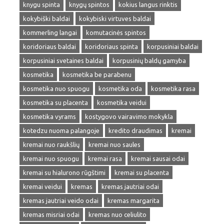
knygu spinta
knygų spintos
kokius langus rinktis
kokybiški baldai
kokybiski virtuves baldai
kommerling langai
komutacinės spintos
koridoriaus baldai
koridoriaus spinta
korpusiniai baldai
korpusiniai svetaines baldai
korpusinių baldų gamyba
kosmetika
kosmetika be parabenu
kosmetika nuo spuogu
kosmetika oda
kosmetika rasa
kosmetika su placenta
kosmetika veidui
kosmetika vyrams
kostygovo vairavimo mokykla
kotedzu nuoma palangoje
kredito draudimas
kremai
kremai nuo raukšlių
kremai nuo saules
kremai nuo spuogu
kremai rasa
kremai sausai odai
kremai su hialurono rūgštimi
kremai su placenta
kremai veidui
kremas
kremas jautriai odai
kremas jautriai veido odai
kremas margarita
kremas misriai odai
kremas nuo celiulito