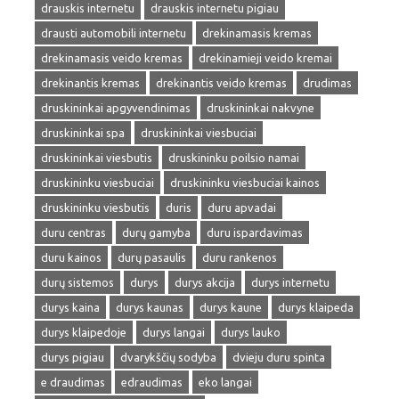
drauskis internetu
drauskis internetu pigiau
drausti automobili internetu
drekinamasis kremas
drekinamasis veido kremas
drekinamieji veido kremai
drekinantis kremas
drekinantis veido kremas
drudimas
druskininkai apgyvendinimas
druskininkai nakvyne
druskininkai spa
druskininkai viesbuciai
druskininkai viesbutis
druskininku poilsio namai
druskininku viesbuciai
druskininku viesbuciai kainos
druskininku viesbutis
duris
duru apvadai
duru centras
durų gamyba
duru ispardavimas
duru kainos
durų pasaulis
duru rankenos
durų sistemos
durys
durys akcija
durys internetu
durys kaina
durys kaunas
durys kaune
durys klaipeda
durys klaipedoje
durys langai
durys lauko
durys pigiau
dvarykščių sodyba
dvieju duru spinta
e draudimas
edraudimas
eko langai