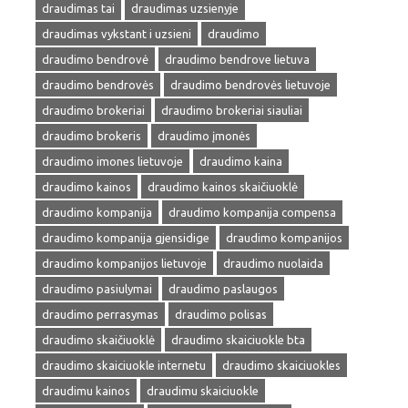
draudimas tai
draudimas uzsienyje
draudimas vykstant i uzsieni
draudimo
draudimo bendrovė
draudimo bendrove lietuva
draudimo bendrovės
draudimo bendrovės lietuvoje
draudimo brokeriai
draudimo brokeriai siauliai
draudimo brokeris
draudimo įmonės
draudimo imones lietuvoje
draudimo kaina
draudimo kainos
draudimo kainos skaičiuoklė
draudimo kompanija
draudimo kompanija compensa
draudimo kompanija gjensidige
draudimo kompanijos
draudimo kompanijos lietuvoje
draudimo nuolaida
draudimo pasiulymai
draudimo paslaugos
draudimo perrasymas
draudimo polisas
draudimo skaičiuoklė
draudimo skaiciuokle bta
draudimo skaiciuokle internetu
draudimo skaiciuokles
draudimu kainos
draudimu skaiciuokle