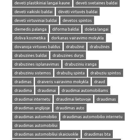
deveti plastikiniai langai kaune
deveti svetaines baldai
deveti vaikiski baldai
dėvėti virtuvės baldai
deveti virtuviniai baldai
devetos spintos
diemedis palanga
diforma baldai
doleta langai
doliva kosmetika
dorkanas vairavimo mokykla
dovanoja virtuves baldus
drabužinė
drabužinės
drabuzines baldai
drabuzines durys
drabuzines isplanavimas
drabuziniu iranga
drabuziniu sistemos
drabužių spinta
drabuziu spintos
dradimas
draiveris vairavimo mokykla
draud
draudima
draudimai
draudimai automobiliams
draudimai internetu
draudimai lietuvoje
draudimas
draudimas anglijoje
draudimas auto
draudimas automobilio
draudimas automobilio internetu
draudimas automobiliui
draudimas automobiliui skaiciuokle
draudimas bta