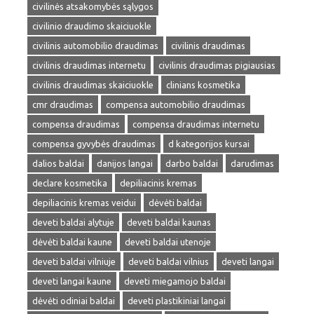
civilinės atsakomybės sąlygos
civilinio draudimo skaiciuokle
civilinis automobilio draudimas
civilinis draudimas
civilinis draudimas internetu
civilinis draudimas pigiausias
civilinis draudimas skaiciuokle
clinians kosmetika
cmr draudimas
compensa automobilio draudimas
compensa draudimas
compensa draudimas internetu
compensa gyvybės draudimas
d kategorijos kursai
dalios baldai
danijos langai
darbo baldai
darudimas
declare kosmetika
depiliacinis kremas
depiliacinis kremas veidui
dėvėti baldai
deveti baldai alytuje
deveti baldai kaunas
dėvėti baldai kaune
deveti baldai utenoje
deveti baldai vilniuje
deveti baldai vilnius
deveti langai
deveti langai kaune
deveti miegamojo baldai
dėvėti odiniai baldai
deveti plastikiniai langai