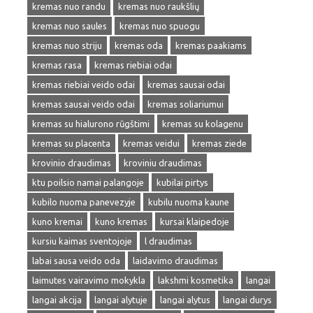
kremas nuo randu
kremas nuo raukšlių
kremas nuo saules
kremas nuo spuogu
kremas nuo striju
kremas oda
kremas paakiams
kremas rasa
kremas riebiai odai
kremas riebiai veido odai
kremas sausai odai
kremas sausai veido odai
kremas soliariumui
kremas su hialurono rūgštimi
kremas su kolagenu
kremas su placenta
kremas veidui
kremas ziede
krovinio draudimas
kroviniu draudimas
ktu poilsio namai palangoje
kubilai pirtys
kubilo nuoma panevezyje
kubilu nuoma kaune
kuno kremai
kuno kremas
kursai klaipedoje
kursiu kaimas sventojoje
l draudimas
labai sausa veido oda
laidavimo draudimas
laimutes vairavimo mokykla
lakshmi kosmetika
langai
langai akcija
langai alytuje
langai alytus
langai durys