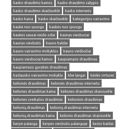
kasko draudimo kainos
kasko draudimo salygos
kasko draudimo skaičiuoklė
kasko internetu
kasko kaina
kasko skaičiuoklė
kategorijos vairavimo
kauke nuo spuogu
kaukes nuo spuogu
kaukes sausai veido odai
kaunas viesbuciai
kaunas viesbutis
kauno baldai
kauno vairavimo mokyklos
kauno viešbučiai
kauno viesbuciai kainos
kaupiamasis draudimas
kaupiamasis gyvybės draudimas
kazlausko vairavimo mokykla
kbe langai
kėdės virtuvei
kelionės draudimas
kelionės draudimas internetu
keliones draudimas kaina
keliones draudimas skaiciuokle
keliones sveikatos draudimas
kelioninis draudimas
kelionių draudimas
kelionių draudimas internetu
kelionių draudimas kaina
kelioniu draudimas skaiciuokle
kerpė palanga
kerpes viesbutis palangoje
kesto baldai