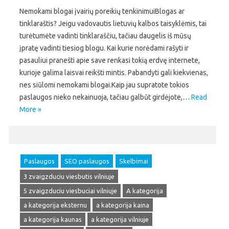
Nemokami blogai įvairių poreikių tenkinimuiBlogas ar
tinklaraštis? Jeigu vadovautis lietuvių kalbos taisyklėmis, tai
turėtumėte vadinti tinklaraščiu, tačiau daugelis iš mūsų
įpratę vadinti tiesiog blogu. Kai kurie norėdami rašyti ir
pasauliui pranešti apie save renkasi tokią erdvę internete,
kurioje galima laisvai reikšti mintis. Pabandyti gali kiekvienas,
nes siūlomi nemokami blogai.Kaip jau supratote tokios
paslaugos nieko nekainuoja, tačiau galbūt girdėjote,…
Read
More »
Paslaugos
SEO paslaugos
Skelbimai
3 zvaigzduciu viesbutis vilniuje
5 zvaigzduciu viesbuciai vilniuje
A kategorija
a kategorija eksternu
a kategorija kaina
a kategorija kaunas
a kategorija vilniuje