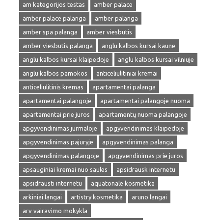
am kategorijos testas
amber palace
amber palace palanga
amber palanga
amber spa palanga
amber viesbutis
amber viesbutis palanga
anglu kalbos kursai kaune
anglu kalbos kursai klaipedoje
anglu kalbos kursai vilniuje
anglu kalbos pamokos
anticeliulitiniai kremai
anticeliulitinis kremas
apartamentai palanga
apartamentai palangoje
apartamentai palangoje nuoma
apartamentai prie juros
apartamentų nuoma palangoje
apgyvendinimas jurmaloje
apgyvendinimas klaipedoje
apgyvendinimas pajuryje
apgyvendinimas palanga
apgyvendinimas palangoje
apgyvendinimas prie juros
apsauginiai kremai nuo saules
apsidrausk internetu
apsidrausti internetu
aquatonale kosmetika
arkiniai langai
artistry kosmetika
aruno langai
arv vairavimo mokykla