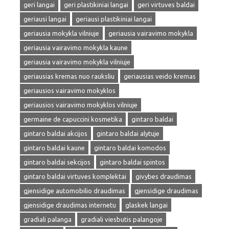
geri langai
geri plastikiniai langai
geri virtuves baldai
geriausi langai
geriausi plastikiniai langai
geriausia mokykla vilniuje
geriausia vairavimo mokykla
geriausia vairavimo mokykla kaune
geriausia vairavimo mokykla vilniuje
geriausias kremas nuo rauksliu
geriausias veido kremas
geriausios vairavimo mokyklos
geriausios vairavimo mokyklos vilniuje
germaine de capuccini kosmetika
gintaro baldai
gintaro baldai akcijos
gintaro baldai alytuje
gintaro baldai kaune
gintaro baldai komodos
gintaro baldai sekcijos
gintaro baldai spintos
gintaro baldai virtuves komplektai
givybes draudimas
gjensidige automobilio draudimas
gjensidige draudimas
gjensidige draudimas internetu
glaskek langai
gradiali palanga
gradiali viesbutis palangoje