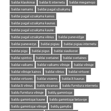
baldai klasikiniai
baldai lt internetu
baldai miegamojo
baldai namams
baldai pagal užsakymą
baldai pagal uzsakyma kainos
baldai pagal uzsakyma kaunas
baldai pagal uzsakyma kaune
baldai pagal uzsakyma vilnius
baldai panevėžyje
baldai panevezys
baldai pigiau
baldai pigiau internetu
baldai pigu
baldai pigus
baldai siauliuose
baldai spintos
baldai svetainei
baldai svetaines
baldai vaikams
baldai vaikams vilniuje
baldai vilniuje
baldai vilniuje kainos
baldai vilnius
baldai virtuvei
baldai virtuves
baldai visiems
baldai.lt kaunas
baldai.lt vilnius
baldu dizainas
baldu furnitura internetu
baldu furnitura vilniuje
baldų gamintojai
baldu gamintojai kaune
baldu gamintojai lietuvoje
baldu gamintojai vilniuje
baldų gamyba