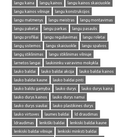
langu kaina
langų kainos
langu kainos skaiciuokle
langu kainos vilniuje
langu konstrukcijos
langu matmenys
langu meistras
langų montavimas
langu paketai
langu parkas
langu pasaulis
langu profiliai
langu reguliavimas
langu roletai
langų sistemos
langu skaiciuokle
langu spalvos
langų stiklinimas
langu stiklinimas vilniuje
larnetos langai
laukininku vairavimo mokykla
lauko baldai
lauko baldai akcija
lauko baldai kainos
lauko baldai kaune
lauko baldai pinti
lauko baldu gamyba
lauko durys
lauko durys kaina
lauko durys kainos
lauko durys namui
lauko durys siauliai
lauko plastikines durys
lauko virtuves
laumes baldai
ld draudimas
ldraudimas
lenkiški baldai
lenkiski baldai kaune
lenkiski baldai vilniuje
lenkiski minksti baldai