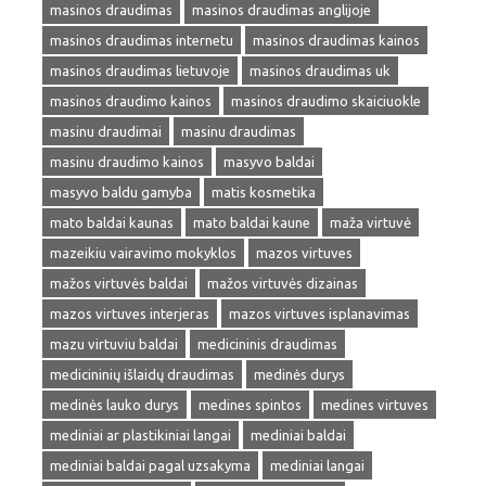
masinos draudimas
masinos draudimas anglijoje
masinos draudimas internetu
masinos draudimas kainos
masinos draudimas lietuvoje
masinos draudimas uk
masinos draudimo kainos
masinos draudimo skaiciuokle
masinu draudimai
masinu draudimas
masinu draudimo kainos
masyvo baldai
masyvo baldu gamyba
matis kosmetika
mato baldai kaunas
mato baldai kaune
maža virtuvė
mazeikiu vairavimo mokyklos
mazos virtuves
mažos virtuvės baldai
mažos virtuvės dizainas
mazos virtuves interjeras
mazos virtuves isplanavimas
mazu virtuviu baldai
medicininis draudimas
medicininių išlaidų draudimas
medinės durys
medinės lauko durys
medines spintos
medines virtuves
mediniai ar plastikiniai langai
mediniai baldai
mediniai baldai pagal uzsakyma
mediniai langai