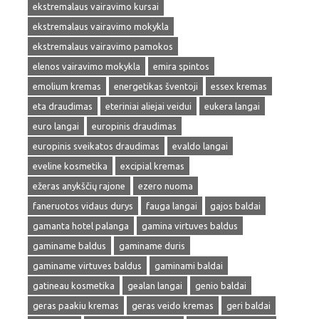
ekstremalaus vairavimo kursai
ekstremalaus vairavimo mokykla
ekstremalaus vairavimo pamokos
elenos vairavimo mokykla
emira spintos
emolium kremas
energetikas šventoji
essex kremas
eta draudimas
eteriniai aliejai veidui
eukera langai
euro langai
europinis draudimas
europinis sveikatos draudimas
evaldo langai
eveline kosmetika
excipial kremas
ežeras anykščių rajone
ezero nuoma
faneruotos vidaus durys
fauga langai
gajos baldai
gamanta hotel palanga
gamina virtuves baldus
gaminame baldus
gaminame duris
gaminame virtuves baldus
gaminami baldai
gatineau kosmetika
gealan langai
genio baldai
geras paakiu kremas
geras veido kremas
geri baldai