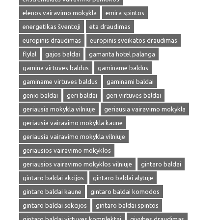
elenos vairavimo mokykla
emira spintos
energetikas šventoji
eta draudimas
europinis draudimas
europinis sveikatos draudimas
flylal
gajos baldai
gamanta hotel palanga
gamina virtuves baldus
gaminame baldus
gaminame virtuves baldus
gaminami baldai
genio baldai
geri baldai
geri virtuves baldai
geriausia mokykla vilniuje
geriausia vairavimo mokykla
geriausia vairavimo mokykla kaune
geriausia vairavimo mokykla vilniuje
geriausios vairavimo mokyklos
geriausios vairavimo mokyklos vilniuje
gintaro baldai
gintaro baldai akcijos
gintaro baldai alytuje
gintaro baldai kaune
gintaro baldai komodos
gintaro baldai sekcijos
gintaro baldai spintos
gintaro baldai virtuves komplektai
givybes draudimas