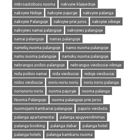
mikroautobusu nuoma
nakvyne klaipedoje
nakvyne Nidoje
nakvyne pajuryje
nakvyne palanga
nakvyne Palangoje
nakvyne prie juros
nakvyne vilniuje
nakvynes namai palangoje
nakvynes palangoje
namai palangoje
namas palangoje
namelių nuoma palangoje
namo nuoma palangoje
namu nuoma palangoje
namuku nuoma palangoje
nebrangus poilsis palangoje
nebrangus viesbuciai vilniuje
nida poilsio namai
nida viesbuciai
nidoje viesbuciai
nidos viesbuciai
noriu noriu noriu
noriu noriu palanga
noriunoriu noriu
nuoma pajuryje
nuoma palanga
Nuoma Palangoje
nuoma palangoje prie juros
nuomojami kambariai palangoje
pajurio viesbutis
palanga apartamentai
palanga apgyvendinimas
palanga booking
palanga dabar
palanga hotel
palanga hotels
palanga kambariu nuoma