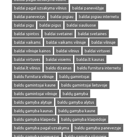
baldai pagal uzsakyma vilnius
baldai panevėžyje
baldai panevezys
baldai pigiau
baldai pigiau internetu
baldai pigu
baldai pigus
baldai siauliuose
baldai spintos
baldai svetainei
baldai svetaines
baldai vaikams
baldai vaikams vilniuje
baldai vilniuje
baldai vilniuje kainos
baldai vilnius
baldai virtuvei
baldai virtuves
baldai visiems
baldai.lt kaunas
baldai.lt vilnius
baldu dizainas
baldu furnitura internetu
baldu furnitura vilniuje
baldų gamintojai
baldu gamintojai kaune
baldu gamintojai lietuvoje
baldu gamintojai vilniuje
baldų gamyba
baldu gamyba alytuje
baldu gamyba alytus
baldų gamyba kaunas
baldų gamyba kaune
baldu gamyba klaipeda
baldų gamyba klaipėdoje
baldu gamyba pagal uzsakyma
baldu gamyba panevezyje
baldu gamyba panevezys
baldu gamyba plungeje