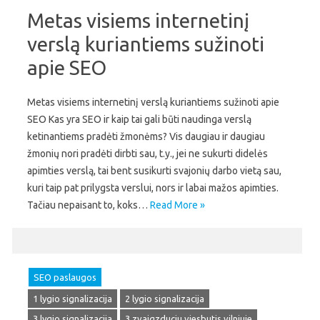
Metas visiems internetinį
verslą kuriantiems sužinoti
apie SEO
Metas visiems internetinį verslą kuriantiems sužinoti apie
SEO Kas yra SEO ir kaip tai gali būti naudinga verslą
ketinantiems pradėti žmonėms? Vis daugiau ir daugiau
žmonių nori pradėti dirbti sau, t.y., jei ne sukurti didelės
apimties verslą, tai bent susikurti svajonių darbo vietą sau,
kuri taip pat prilygsta verslui, nors ir labai mažos apimties.
Tačiau nepaisant to, koks…
Read More »
SEO paslaugos
1 lygio signalizacija
2 lygio signalizacija
3 lygio signalizacija
3 zvaigzduciu viesbutis vilniuje