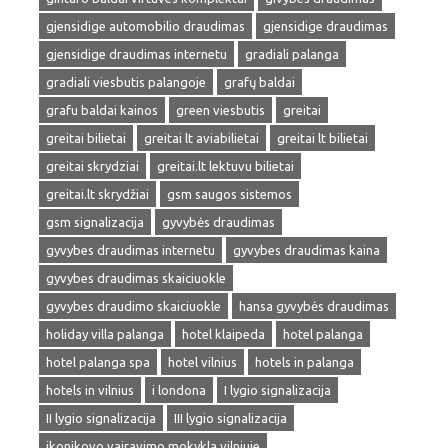
gjensidige automobilio draudimas
gjensidige draudimas
gjensidige draudimas internetu
gradiali palanga
gradiali viesbutis palangoje
grafų baldai
grafu baldai kainos
green viesbutis
greitai
greitai bilietai
greitai lt aviabilietai
greitai lt bilietai
greitai skrydziai
greitai.lt lektuvu bilietai
greitai.lt skrydžiai
gsm saugos sistemos
gsm signalizacija
gyvybės draudimas
gyvybes draudimas internetu
gyvybes draudimas kaina
gyvybes draudimas skaiciuokle
gyvybes draudimo skaiciuokle
hansa gyvybės draudimas
holiday villa palanga
hotel klaipeda
hotel palanga
hotel palanga spa
hotel vilnius
hotels in palanga
hotels in vilnius
i londona
I lygio signalizacija
II lygio signalizacija
III lygio signalizacija
ikonikovo vairavimo mokykla vilniuje