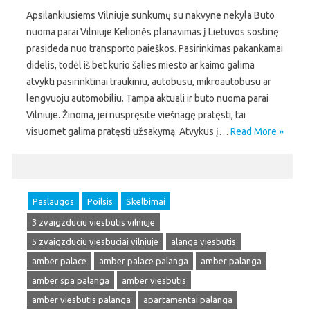
Apsilankiusiems Vilniuje sunkumų su nakvyne nekyla Buto
nuoma parai Vilniuje Kelionės planavimas į Lietuvos sostinę
prasideda nuo transporto paieškos. Pasirinkimas pakankamai
didelis, todėl iš bet kurio šalies miesto ar kaimo galima
atvykti pasirinktinai traukiniu, autobusu, mikroautobusu ar
lengvuoju automobiliu. Tampa aktuali ir buto nuoma parai
Vilniuje. Žinoma, jei nuspręsite viešnagę pratęsti, tai
visuomet galima pratęsti užsakymą. Atvykus į…
Read More »
Paslaugos
Poilsis
Skelbimai
3 zvaigzduciu viesbutis vilniuje
5 zvaigzduciu viesbuciai vilniuje
alanga viesbutis
amber palace
amber palace palanga
amber palanga
amber spa palanga
amber viesbutis
amber viesbutis palanga
apartamentai palanga