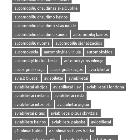
automobilių draudimas skaičiuoklė
automobiliu draudimo kainos
automobiliu draudimo skaiciuokle
automobiliu draudimu kainos
automobilių kainos
automobiliu nuoma
automobiliu signalizacijos
automokykla
automokykla vilniuje
automokyklos
automokyklos ket testai
automokyklos vilniuje
autosignalizacija
autosignalizacijos
avia bilietai
avia.lt bilietai
aviabiletai
aviabilietai
aviabilietai akcijos
aviabilietai i jav
aviabilietai i londona
aviabilietai i milana
aviabilietai i osla
aviabilietai internetu
aviabilietai pigiau
aviabilietai pigus
aviabilietai pigus skrydziai
aviabilietu kainos
aviabilietu paieska
aviobilietai
ąžuoliniai baldai
azuoliniai virtuves baldai
azuoliniu baldu gamyba
azuolo baldai
b kategorija