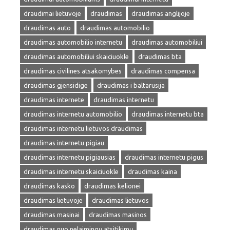
draudimai lietuvoje
draudimas
draudimas anglijoje
draudimas auto
draudimas automobilio
draudimas automobilio internetu
draudimas automobiliui
draudimas automobiliui skaiciuokle
draudimas bta
draudimas civilines atsakomybes
draudimas compensa
draudimas gjensidige
draudimas i baltarusija
draudimas internete
draudimas internetu
draudimas internetu automobilio
draudimas internetu bta
draudimas internetu lietuvos draudimas
draudimas internetu pigiau
draudimas internetu pigiausias
draudimas internetu pigus
draudimas internetu skaiciuokle
draudimas kaina
draudimas kasko
draudimas kelionei
draudimas lietuvoje
draudimas lietuvos
draudimas masinai
draudimas masinos
draudimas nuo nelaimingų atsitikimų