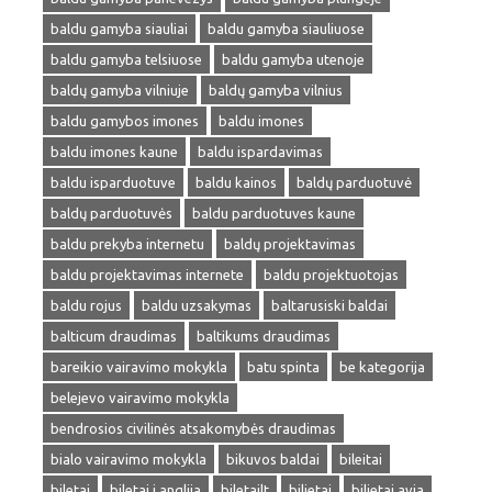
baldu gamyba siauliai
baldu gamyba siauliuose
baldu gamyba telsiuose
baldu gamyba utenoje
baldų gamyba vilniuje
baldų gamyba vilnius
baldu gamybos imones
baldu imones
baldu imones kaune
baldu ispardavimas
baldu isparduotuve
baldu kainos
baldų parduotuvė
baldų parduotuvės
baldu parduotuves kaune
baldu prekyba internetu
baldų projektavimas
baldu projektavimas internete
baldu projektuotojas
baldu rojus
baldu uzsakymas
baltarusiski baldai
balticum draudimas
baltikums draudimas
bareikio vairavimo mokykla
batu spinta
be kategorija
belejevo vairavimo mokykla
bendrosios civilinės atsakomybės draudimas
bialo vairavimo mokykla
bikuvos baldai
bileitai
biletai
biletai i anglija
biletailt
bilietai
bilietai avia