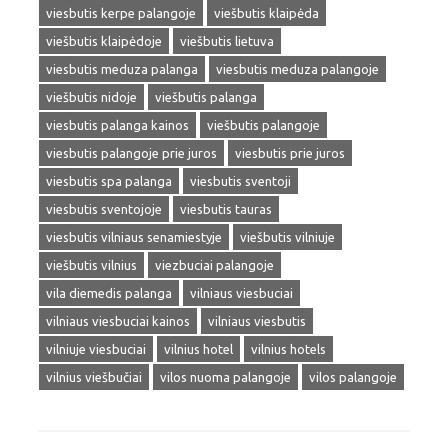
viesbutis kerpe palangoje
viešbutis klaipėda
viešbutis klaipėdoje
viešbutis lietuva
viesbutis meduza palanga
viesbutis meduza palangoje
viešbutis nidoje
viešbutis palanga
viesbutis palanga kainos
viešbutis palangoje
viesbutis palangoje prie juros
viesbutis prie juros
viesbutis spa palanga
viesbutis sventoji
viesbutis sventojoje
viesbutis tauras
viesbutis vilniaus senamiestyje
viešbutis vilniuje
viešbutis vilnius
viezbuciai palangoje
vila diemedis palanga
vilniaus viesbuciai
vilniaus viesbuciai kainos
vilniaus viesbutis
vilniuje viesbuciai
vilnius hotel
vilnius hotels
vilnius viešbučiai
vilos nuoma palangoje
vilos palangoje