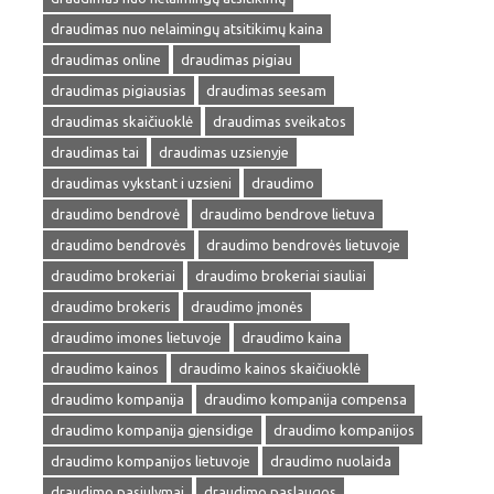
draudimas nuo nelaimingų atsitikimų kaina
draudimas online
draudimas pigiau
draudimas pigiausias
draudimas seesam
draudimas skaičiuoklė
draudimas sveikatos
draudimas tai
draudimas uzsienyje
draudimas vykstant i uzsieni
draudimo
draudimo bendrovė
draudimo bendrove lietuva
draudimo bendrovės
draudimo bendrovės lietuvoje
draudimo brokeriai
draudimo brokeriai siauliai
draudimo brokeris
draudimo įmonės
draudimo imones lietuvoje
draudimo kaina
draudimo kainos
draudimo kainos skaičiuoklė
draudimo kompanija
draudimo kompanija compensa
draudimo kompanija gjensidige
draudimo kompanijos
draudimo kompanijos lietuvoje
draudimo nuolaida
draudimo pasiulymai
draudimo paslaugos