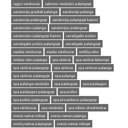
rygos viesbuciai
sabonio viesbutis palangoje
sanatorija gradiali palanga
sanatorija palanga
sanatorija palangoje
sanatorija palangoje kainos
sanatorijos palanga
sanatorijos palangoje
sanatorijos palangoje kainos
savaitgalio poilsis
savaitgalio poilsis palangoje
savaitgalis palangoje
siauliai viesbuciai
siauliu viesbuciai
smilčių vilos
smilciu vilos palanga
spa centrai
spa centrai lietuvoje
spa centrai palangoje
spa centras
spa centras palanga
spa centras palangoje
spa palanga
spa palanga viesbutis
spa palangoje
spa paslaugos
spa paslaugos palangoje
spa poilsis
spa poilsis palangoje
spa proceduros palangoje
spa viesbuciai
spa viesbutis
spa vilnius druskininkai
sveciu namai nidoje
sveciu namai palanga
svečių namai palangoje
sveciu namai vilniuje