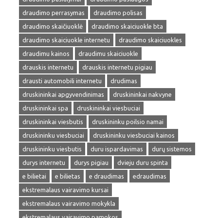
draudimo perrasymas
draudimo polisas
draudimo skaičiuoklė
draudimo skaiciuokle bta
draudimo skaiciuokle internetu
draudimo skaiciuokles
draudimu kainos
draudimu skaiciuokle
drauskis internetu
drauskis internetu pigiau
drausti automobili internetu
drudimas
druskininkai apgyvendinimas
druskininkai nakvyne
druskininkai spa
druskininkai viesbuciai
druskininkai viesbutis
druskininku poilsio namai
druskininku viesbuciai
druskininku viesbuciai kainos
druskininku viesbutis
duru ispardavimas
durų sistemos
durys internetu
durys pigiau
dvieju duru spinta
e bilietai
e bilietas
e draudimas
edraudimas
ekstremalaus vairavimo kursai
ekstremalaus vairavimo mokykla
ekstremalaus vairavimo pamokos