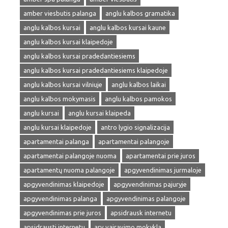
amber viesbutis palanga
anglu kalbos gramatika
anglu kalbos kursai
anglu kalbos kursai kaune
anglu kalbos kursai klaipedoje
anglu kalbos kursai pradedantiesiems
anglu kalbos kursai pradedantiesiems klaipedoje
anglu kalbos kursai vilniuje
anglu kalbos laikai
anglu kalbos mokymasis
anglu kalbos pamokos
anglu kursai
anglu kursai klaipeda
anglu kursai klaipedoje
antro lygio signalizacija
apartamentai palanga
apartamentai palangoje
apartamentai palangoje nuoma
apartamentai prie juros
apartamentų nuoma palangoje
apgyvendinimas jurmaloje
apgyvendinimas klaipedoje
apgyvendinimas pajuryje
apgyvendinimas palanga
apgyvendinimas palangoje
apgyvendinimas prie juros
apsidrausk internetu
apsidrausti internetu
arv vairavimo mokykla