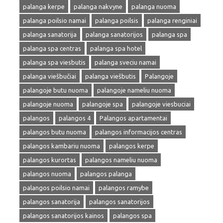
palanga kerpe
palanga nakvyne
palanga nuoma
palanga poilsio namai
palanga poilsis
palanga renginiai
palanga sanatorija
palanga sanatorijos
palanga spa
palanga spa centras
palanga spa hotel
palanga spa viesbutis
palanga sveciu namai
palanga viešbučiai
palanga viešbutis
Palangoje
palangoje butu nuoma
palangoje nameliu nuoma
palangoje nuoma
palangoje spa
palangoje viesbuciai
palangos
palangos 4
Palangos apartamentai
palangos butu nuoma
palangos informacijos centras
palangos kambariu nuoma
palangos kerpe
palangos kurortas
palangos nameliu nuoma
palangos nuoma
palangos palanga
palangos poilsio namai
palangos ramybe
palangos sanatorija
palangos sanatorijos
palangos sanatorijos kainos
palangos spa