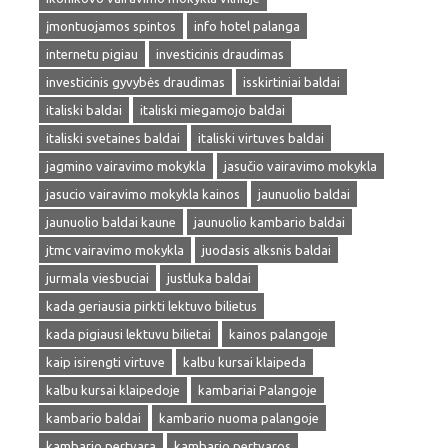
įmontuojamos spintos
info hotel palanga
internetu pigiau
investicinis draudimas
investicinis gyvybės draudimas
isskirtiniai baldai
italiski baldai
italiski miegamojo baldai
italiski svetaines baldai
italiski virtuves baldai
jagmino vairavimo mokykla
jasučio vairavimo mokykla
jasucio vairavimo mokykla kainos
jaunuolio baldai
jaunuolio baldai kaune
jaunuolio kambario baldai
jtmc vairavimo mokykla
juodasis alksnis baldai
jurmala viesbuciai
justluka baldai
kada geriausia pirkti lektuvo bilietus
kada pigiausi lektuvu bilietai
kainos palangoje
kaip isirengti virtuve
kalbu kursai klaipeda
kalbu kursai klaipedoje
kambariai Palangoje
kambario baldai
kambario nuoma palangoje
kambario pertvara
kambario pertvaros