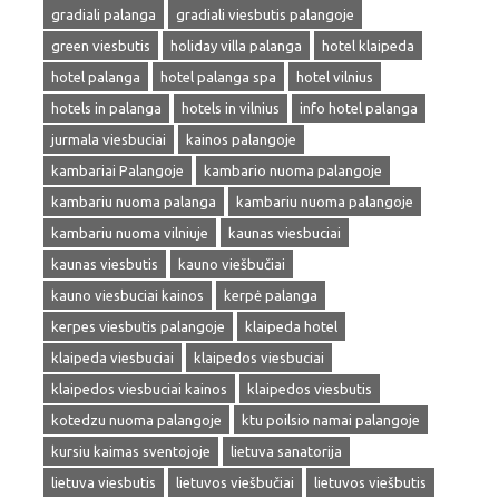
gradiali palanga
gradiali viesbutis palangoje
green viesbutis
holiday villa palanga
hotel klaipeda
hotel palanga
hotel palanga spa
hotel vilnius
hotels in palanga
hotels in vilnius
info hotel palanga
jurmala viesbuciai
kainos palangoje
kambariai Palangoje
kambario nuoma palangoje
kambariu nuoma palanga
kambariu nuoma palangoje
kambariu nuoma vilniuje
kaunas viesbuciai
kaunas viesbutis
kauno viešbučiai
kauno viesbuciai kainos
kerpė palanga
kerpes viesbutis palangoje
klaipeda hotel
klaipeda viesbuciai
klaipedos viesbuciai
klaipedos viesbuciai kainos
klaipedos viesbutis
kotedzu nuoma palangoje
ktu poilsio namai palangoje
kursiu kaimas sventojoje
lietuva sanatorija
lietuva viesbutis
lietuvos viešbučiai
lietuvos viešbutis