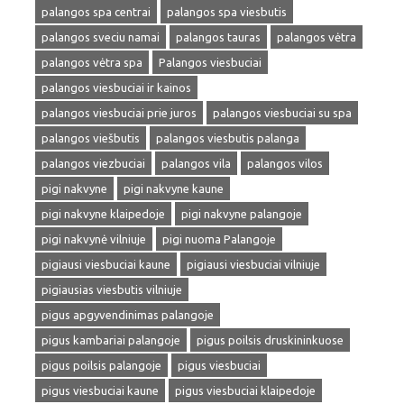
palangos spa centrai
palangos spa viesbutis
palangos sveciu namai
palangos tauras
palangos vėtra
palangos vėtra spa
Palangos viesbuciai
palangos viesbuciai ir kainos
palangos viesbuciai prie juros
palangos viesbuciai su spa
palangos viešbutis
palangos viesbutis palanga
palangos viezbuciai
palangos vila
palangos vilos
pigi nakvyne
pigi nakvyne kaune
pigi nakvyne klaipedoje
pigi nakvyne palangoje
pigi nakvynė vilniuje
pigi nuoma Palangoje
pigiausi viesbuciai kaune
pigiausi viesbuciai vilniuje
pigiausias viesbutis vilniuje
pigus apgyvendinimas palangoje
pigus kambariai palangoje
pigus poilsis druskininkuose
pigus poilsis palangoje
pigus viesbuciai
pigus viesbuciai kaune
pigus viesbuciai klaipedoje