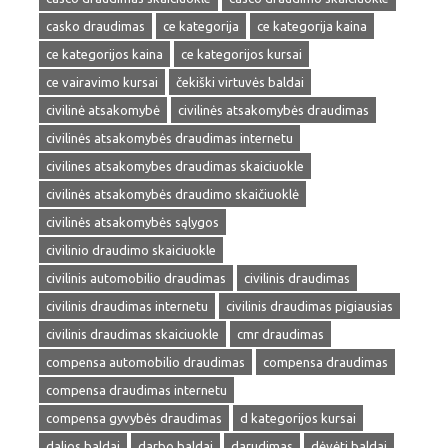
casko draudimas
ce kategorija
ce kategorija kaina
ce kategorijos kaina
ce kategorijos kursai
ce vairavimo kursai
čekiški virtuvės baldai
civilinė atsakomybė
civilinės atsakomybės draudimas
civilinės atsakomybės draudimas internetu
civilines atsakomybes draudimas skaiciuokle
civilinės atsakomybės draudimo skaičiuoklė
civilinės atsakomybės sąlygos
civilinio draudimo skaiciuokle
civilinis automobilio draudimas
civilinis draudimas
civilinis draudimas internetu
civilinis draudimas pigiausias
civilinis draudimas skaiciuokle
cmr draudimas
compensa automobilio draudimas
compensa draudimas
compensa draudimas internetu
compensa gyvybės draudimas
d kategorijos kursai
dalios baldai
darbo baldai
darudimas
dėvėti baldai