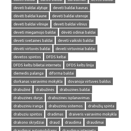
deveti baldai alytuje
deveti baldai kaunas
dėvėti baldai kaune
deveti baldai utenoje
deveti baldai vilniuje
deveti baldai vilnius
deveti miegamojo baldai
dėvėti odiniai baldai
deveti svetaines baldai
deveti vaikiski baldai
dėvėti virtuvės baldai
deveti virtuviniai baldai
devetos spintos
DFDS keltai
DFDS keltu bilietai internetu
DFDS keltu linija
diemedis palanga
diforma baldai
dorkanas vairavimo mokykla
dovanoja virtuves baldus
drabužinė
drabužinės
drabuzines baldai
drabuzines durys
drabuzines isplanavimas
drabuziniu iranga
drabuziniu sistemos
drabužių spinta
drabuziu spintos
dradimas
draiveris vairavimo mokykla
drakono skrydziai
draud
draudima
draudimai
draudimai automobiliams
draudimai internetu