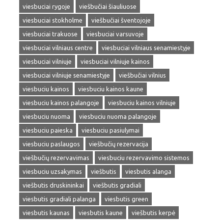
viesbuciai rygoje
viešbučiai šiauliuose
viesbuciai stokholme
viešbučiai šventojoje
viesbuciai trakuose
viesbuciai varsuvoje
viesbuciai vilniaus centre
viesbuciai vilniaus senamiestyje
viesbuciai vilniuje
viesbuciai vilniuje kainos
viesbuciai vilniuje senamiestyje
viešbučiai vilnius
viesbuciu kainos
viesbuciu kainos kaune
viesbuciu kainos palangoje
viesbuciu kainos vilniuje
viesbuciu nuoma
viesbuciu nuoma palangoje
viesbuciu paieska
viesbuciu pasiulymai
viesbuciu paslaugos
viešbučių rezervacija
viešbučių rezervavimas
viesbuciu rezervavimo sistemos
viesbuciu uzsakymas
viešbutis
viesbutis alanga
viešbutis druskininkai
viešbutis gradiali
viesbutis gradiali palanga
viesbutis green
viesbutis kaunas
viesbutis kaune
viešbutis kerpė