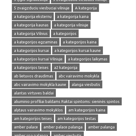
5 zvaigzduciu viesbuciai vilniuje
A kategorija
a kategorija eksternu
a kategorija kaina
a kategorija kaunas
a kategorija vilniuje
a kategorija Vilnius
a kategorijos
a kategorijos egzaminas
a kategorijos kaina
a kategorijos kursai
a kategorijos kursai kaune
a kategorijos kursai Vilniuje
a kategorijos laikymas
a kategorijos teises
a2 kategorija
ab lietuvos draudimas
abc vairavimo mokykla
abc vairavimo mokykla kaune
alanga viesbutis
alantas virtuves baldai
aliuminio profiliai baldams Raktai spintoms: sieninės spintos
alytaus vairavimo mokyklos
am kategorijos kaina
am kategorijos teises
am kategorijos testas
amber palace
amber palace palanga
amber palanga
amber spa palanga
amber viesbutis