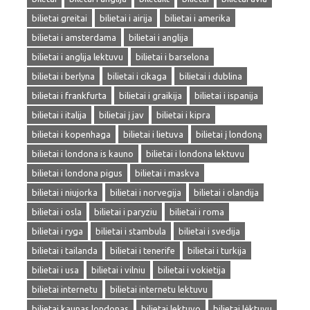
bilietai greitai
bilietai i airija
bilietai i amerika
bilietai i amsterdama
bilietai i anglija
bilietai i anglija lektuvu
bilietai i barselona
bilietai i berlyna
bilietai i cikaga
bilietai i dublina
bilietai i frankfurta
bilietai i graikija
bilietai i ispanija
bilietai i italija
bilietai į jav
bilietai i kipra
bilietai i kopenhaga
bilietai i lietuva
bilietai į londoną
bilietai i londona is kauno
bilietai i londona lektuvu
bilietai i londona pigus
bilietai i maskva
bilietai i niujorka
bilietai i norvegija
bilietai i olandija
bilietai i osla
bilietai i paryziu
bilietai i roma
bilietai i ryga
bilietai i stambula
bilietai i svedija
bilietai i tailanda
bilietai i tenerife
bilietai i turkija
bilietai i usa
bilietai i vilniu
bilietai i vokietija
bilietai internetu
bilietai internetu lektuvu
bilietai kaunas londonas
bilietai lektuvo
bilietai lėktuvu