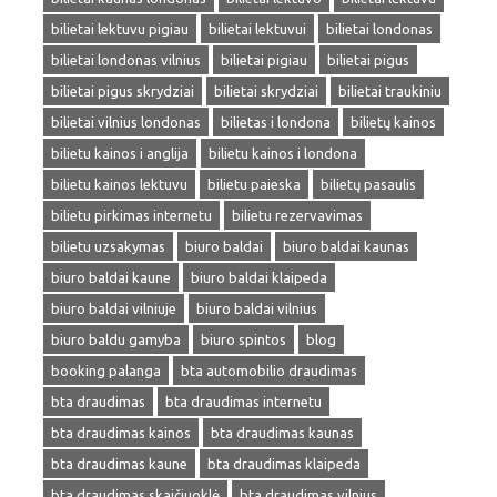
bilietai lektuvu pigiau
bilietai lektuvui
bilietai londonas
bilietai londonas vilnius
bilietai pigiau
bilietai pigus
bilietai pigus skrydziai
bilietai skrydziai
bilietai traukiniu
bilietai vilnius londonas
bilietas i londona
bilietų kainos
bilietu kainos i anglija
bilietu kainos i londona
bilietu kainos lektuvu
bilietu paieska
bilietų pasaulis
bilietu pirkimas internetu
bilietu rezervavimas
bilietu uzsakymas
biuro baldai
biuro baldai kaunas
biuro baldai kaune
biuro baldai klaipeda
biuro baldai vilniuje
biuro baldai vilnius
biuro baldu gamyba
biuro spintos
blog
booking palanga
bta automobilio draudimas
bta draudimas
bta draudimas internetu
bta draudimas kainos
bta draudimas kaunas
bta draudimas kaune
bta draudimas klaipeda
bta draudimas skaičiuoklė
bta draudimas vilnius