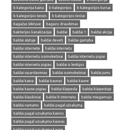
b kategorija kaina
b kategorijos
b kategorijos kursai
b kategorijos teises
b kategorijos testai
bagažas lėktuve
bagazo draudimas
bakterijos kanalizacijai
baldai
baldai 1
baldai akcija
baldai alytuje
baldai deveti
baldai gamyba
baldai internete
baldai internetu
baldai internetu issimoketinai
baldai internetu pigiai
baldai internetu pigiau
baldai is lenkijos
baldai ispardavimas
baldai issimoketinai
baldai jums
baldai kaina
baldai kaunas
baldai kaune
baldai kaune pigiau
baldai klaipeda
baldai klaipedoje
baldai klasikiniai
baldai lt internetu
baldai miegamojo
baldai namams
baldai pagal užsakymą
baldai pagal uzsakyma kainos
baldai pagal uzsakyma kaunas
baldai pagal uzsakyma kaune