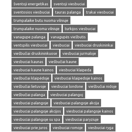
šventoji energetikas
sventoji viesbuciai
sventosios viesbuciai
tauras palanga
trakai viesbuciai
trumpalaike butu nuoma vilniuje
trumpalaike nuoma vilniuje
turkijos viesbuciai
vanagupe palanga
vanagupės viešbutis
ventspilis viesbuciai
viesbuciai
viesbuciai druskininkai
viešbučiai druskininkuose
viesbuciai jurmaloje
viesbuciai kaunas
viešbučiai kaune
viesbuciai kaune kainos
viesbuciai klaipeda
viešbučiai klaipėdoje
viesbuciai klaipedoje kainos
viešbučiai lietuvoje
viesbuciai londone
viešbučiai nidoje
viešbučiai palanga
viesbuciai palangoj
viesbuciai palangoje
viesbuciai palangoje akcija
viesbuciai palangoje akcijos
viesbuciai palangoje kainos
viesbuciai palangoje su spa
viesbuciai paryziuje
viesbuciai prie juros
viesbuciai romoje
viesbuciai ryga