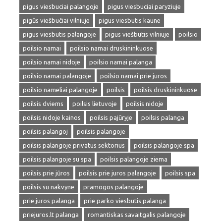
pigus viesbuciai palangoje
pigus viesbuciai paryziuje
pigūs viešbučiai vilniuje
pigus viesbutis kaune
pigus viesbutis palangoje
pigus viešbutis vilniuje
poilsio
poilsio namai
poilsio namai druskininkuose
poilsio namai nidoje
poilsio namai palanga
poilsio namai palangoje
poilsio namai prie juros
poilsio nameliai palangoje
poilsis
poilsis druskininkuose
poilsis dviems
poilsis lietuvoje
poilsis nidoje
poilsis nidoje kainos
poilsis pajūryje
poilsis palanga
poilsis palangoj
poilsis palangoje
poilsis palangoje privatus sektorius
poilsis palangoje spa
poilsis palangoje su spa
poilsis palangoje ziema
poilsis prie jūros
poilsis prie juros palangoje
poilsis spa
poilsis su nakvyne
pramogos palangoje
prie juros palanga
prie parko viesbutis palanga
priejuros.lt palanga
romantiskas savaitgalis palangoje