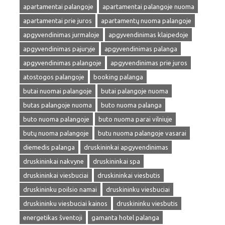
apartamentai palangoje
apartamentai palangoje nuoma
apartamentai prie juros
apartamentų nuoma palangoje
apgyvendinimas jurmaloje
apgyvendinimas klaipedoje
apgyvendinimas pajuryje
apgyvendinimas palanga
apgyvendinimas palangoje
apgyvendinimas prie juros
atostogos palangoje
booking palanga
butai nuomai palangoje
butai palangoje nuoma
butas palangoje nuoma
buto nuoma palanga
buto nuoma palangoje
buto nuoma parai vilniuje
butų nuoma palangoje
butu nuoma palangoje vasarai
diemedis palanga
druskininkai apgyvendinimas
druskininkai nakvyne
druskininkai spa
druskininkai viesbuciai
druskininkai viesbutis
druskininku poilsio namai
druskininku viesbuciai
druskininku viesbuciai kainos
druskininku viesbutis
energetikas šventoji
gamanta hotel palanga