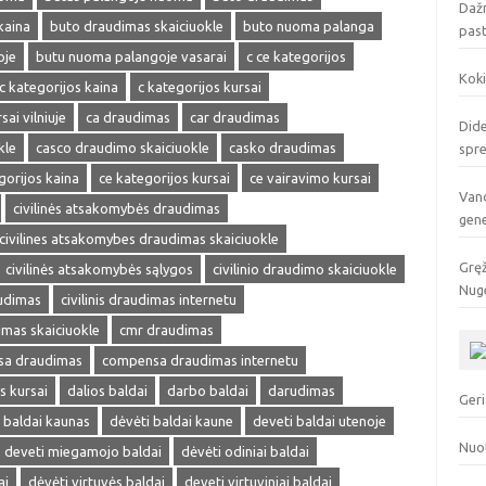
Dažn
kaina
buto draudimas skaiciuokle
buto nuoma palanga
pas
oje
butu nuoma palangoje vasarai
c ce kategorijos
Koki
c kategorijos kaina
c kategorijos kursai
sai vilniuje
ca draudimas
car draudimas
Dide
kle
casco draudimo skaiciuokle
casko draudimas
spr
gorijos kaina
ce kategorijos kursai
ce vairavimo kursai
Vand
civilinės atsakomybės draudimas
gen
civilines atsakomybes draudimas skaiciuokle
Gręž
civilinės atsakomybės sąlygos
civilinio draudimo skaiciuokle
Nuge
audimas
civilinis draudimas internetu
dimas skaiciuokle
cmr draudimas
a draudimas
compensa draudimas internetu
s kursai
dalios baldai
darbo baldai
darudimas
Geri
 baldai kaunas
dėvėti baldai kaune
deveti baldai utenoje
Nuo
deveti miegamojo baldai
dėvėti odiniai baldai
ai
dėvėti virtuvės baldai
deveti virtuviniai baldai