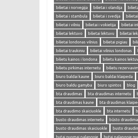
bilietai i norvegija
bilietai i olandija
biliet
bilietai i stambula
bilietai i svedija
bilieta
bilietai i vilniu
bilietai i vokietija
bilietai i
bilietai lektuvo
bilietai lėktuvu
bilietai l
bilietai londonas vilnius
bilietai pigiau
bil
bilietai traukiniu
bilietai vilnius londonas
bilietu kainos i londona
bilietu kainos lektu
bilietu pirkimas internetu
bilietu rezervavi
biuro baldai kaune
biuro baldai klaipeda
biuro baldu gamyba
biuro spintos
blog
bta draudimas
bta draudimas internetu
bta draudimas kaune
bta draudimas klaip
bta draudimo skaiciuokle
bta internetu
b
busto draudimas internetu
būsto draudima
busto draudimas skaiciuokle
busto draudi
butai nuomai palangoje
butai palangoje n