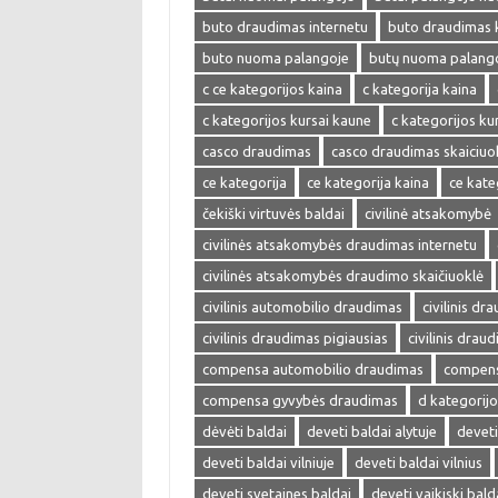
buto draudimas internetu
buto draudimas 
buto nuoma palangoje
butų nuoma palang
c ce kategorijos kaina
c kategorija kaina
c kategorijos kursai kaune
c kategorijos kur
casco draudimas
casco draudimas skaiciuo
ce kategorija
ce kategorija kaina
ce kate
čekiški virtuvės baldai
civilinė atsakomybė
civilinės atsakomybės draudimas internetu
civilinės atsakomybės draudimo skaičiuoklė
civilinis automobilio draudimas
civilinis dr
civilinis draudimas pigiausias
civilinis drau
compensa automobilio draudimas
compens
compensa gyvybės draudimas
d kategorijo
dėvėti baldai
deveti baldai alytuje
deveti
deveti baldai vilniuje
deveti baldai vilnius
deveti svetaines baldai
deveti vaikiski bald