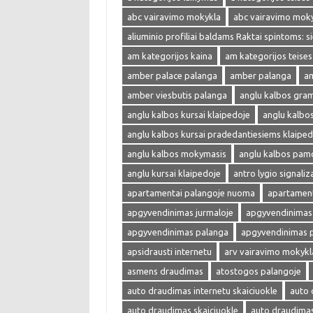
abc vairavimo mokykla
abc vairavimo mok
aliuminio profiliai baldams Raktai spintoms: s
am kategorijos kaina
am kategorijos teises
amber palace palanga
amber palanga
am
amber viesbutis palanga
anglu kalbos gra
anglu kalbos kursai klaipedoje
anglu kalbo
anglu kalbos kursai pradedantiesiems klaiped
anglu kalbos mokymasis
anglu kalbos pam
anglu kursai klaipedoje
antro lygio signaliza
apartamentai palangoje nuoma
apartament
apgyvendinimas jurmaloje
apgyvendinimas 
apgyvendinimas palanga
apgyvendinimas 
apsidrausti internetu
arv vairavimo mokykl
asmens draudimas
atostogos palangoje
auto draudimas internetu skaiciuokle
auto 
auto draudimas skaiciuokle
auto draudima