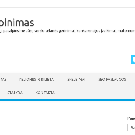
lpinimas
 jį patalpinsime Jūsų verslo sėkmės gerinimui, konkurencijos įveikimui, matomumu
Skip to content
MAS
KELIONĖS IR BILIETAI
SKELBIMAI
SEO PASLAUGOS
STATYBA
KONTAKTAI
Pai