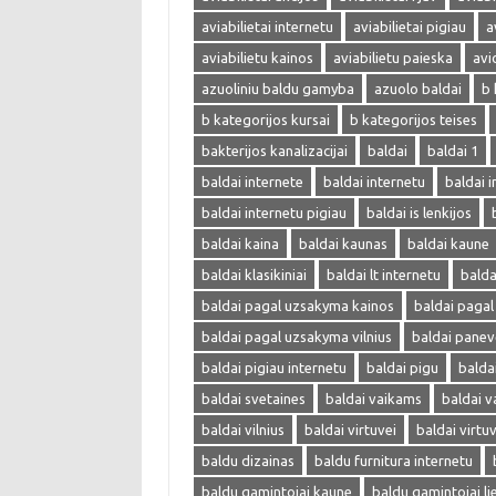
aviabilietai internetu
aviabilietai pigiau
a
aviabilietu kainos
aviabilietu paieska
avi
azuoliniu baldu gamyba
azuolo baldai
b 
b kategorijos kursai
b kategorijos teises
bakterijos kanalizacijai
baldai
baldai 1
baldai internete
baldai internetu
baldai i
baldai internetu pigiau
baldai is lenkijos
baldai kaina
baldai kaunas
baldai kaune
baldai klasikiniai
baldai lt internetu
bald
baldai pagal uzsakyma kainos
baldai paga
baldai pagal uzsakyma vilnius
baldai panev
baldai pigiau internetu
baldai pigu
balda
baldai svetaines
baldai vaikams
baldai v
baldai vilnius
baldai virtuvei
baldai virtu
baldu dizainas
baldu furnitura internetu
baldu gamintojai kaune
baldu gamintojai li