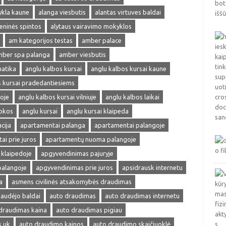
ykla kaune
alanga viesbutis
alantas virtuves baldai
ieninės spintos
alytaus vairavimo mokyklos
am kategorijos testas
amber palace
ber spa palanga
amber viesbutis
matika
anglu kalbos kursai
anglu kalbos kursai kaune
s kursai pradedantiesiems
oje
anglu kalbos kursai vilniuje
anglu kalbos laikai
okos
anglu kursai
anglu kursai klaipeda
cija
apartamentai palanga
apartamentai palangoje
ai prie juros
apartamentų nuoma palangoje
klaipedoje
apgyvendinimas pajuryje
palangoje
apgyvendinimas prie juros
apsidrausk internetu
a
asmens civilinės atsakomybės draudimas
audėjo baldai
auto draudimas
auto draudimas internetu
draudimas kaina
auto draudimas pigiau
s uk
auto draudimo kainos
auto draudimo skaičiuoklė