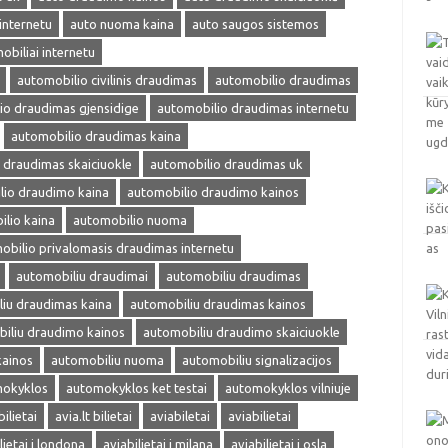
internetu
auto nuoma kaina
auto saugos sistemos
obiliai internetu
automobilio civilinis draudimas
automobilio draudimas
io draudimas gjensidige
automobilio draudimas internetu
automobilio draudimas kaina
 draudimas skaiciuokle
automobilio draudimas uk
lio draudimo kaina
automobilio draudimo kainos
lio kaina
automobilio nuoma
obilio privalomasis draudimas internetu
automobiliu draudimai
automobiliu draudimas
iu draudimas kaina
automobiliu draudimas kainos
iliu draudimo kainos
automobiliu draudimo skaiciuokle
kainos
automobiliu nuoma
automobiliu signalizacijos
okyklos
automokyklos ket testai
automokyklos vilniuje
bilietai
avia.lt bilietai
aviabiletai
aviabilietai
lietai i londona
aviabilietai i milana
aviabilietai i osla