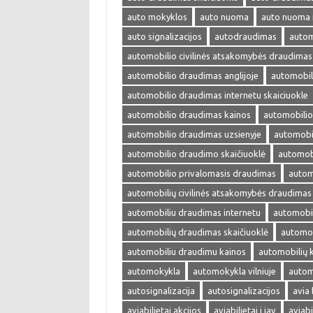
auto mokyklos
auto nuoma
auto nuoma 
auto signalizacijos
autodraudimas
autom
automobilio civilinės atsakomybės draudimas
automobilio draudimas anglijoje
automobil
automobilio draudimas internetu skaiciuokle
automobilio draudimas kainos
automobilio
automobilio draudimas uzsienyje
automobi
automobilio draudimo skaičiuoklė
automobi
automobilio privalomasis draudimas
autom
automobilių civilinės atsakomybės draudimas
automobiliu draudimas internetu
automobil
automobilių draudimas skaičiuoklė
automob
automobiliu draudimu kainos
automobilių 
automokykla
automokykla vilniuje
autom
autosignalizacija
autosignalizacijos
avia 
aviabilietai akcijos
aviabilietai i jav
aviabi