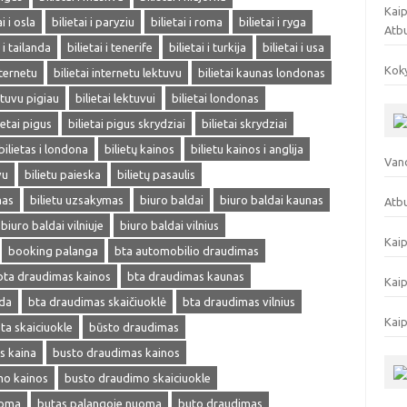
Kaip
ai i osla
bilietai i paryziu
bilietai i roma
bilietai i ryga
Atb
i i tailanda
bilietai i tenerife
bilietai i turkija
bilietai i usa
Koky
nternetu
bilietai internetu lektuvu
bilietai kaunas londonas
ektuvu pigiau
bilietai lektuvui
bilietai londonas
ietai pigus
bilietai pigus skrydziai
bilietai skrydziai
bilietas i londona
bilietų kainos
bilietu kainos i anglija
Vand
vu
bilietu paieska
bilietų pasaulis
mas
bilietu uzsakymas
biuro baldai
biuro baldai kaunas
Atbu
biuro baldai vilniuje
biuro baldai vilnius
Kaip
booking palanga
bta automobilio draudimas
bta draudimas kainos
bta draudimas kaunas
Kaip
eda
bta draudimas skaičiuoklė
bta draudimas vilnius
Kaip
ta skaiciuokle
būsto draudimas
s kaina
busto draudimas kainos
mo kainos
busto draudimo skaiciuokle
uoma
butas palangoje nuoma
buto draudimas