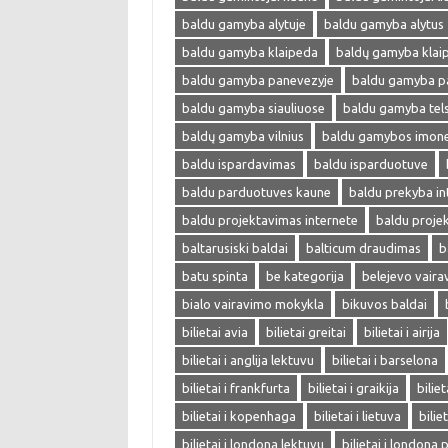
baldu gamyba alytuje
baldu gamyba alytus
baldu gamyba klaipeda
baldų gamyba klai
baldu gamyba panevezyje
baldu gamyba p
baldu gamyba siauliuose
baldu gamyba tel
baldų gamyba vilnius
baldu gamybos imon
baldu ispardavimas
baldu isparduotuve
baldu parduotuves kaune
baldu prekyba in
baldu projektavimas internete
baldu proje
baltarusiski baldai
balticum draudimas
b
batu spinta
be kategorija
belejevo vair
bialo vairavimo mokykla
bikuvos baldai
bilietai avia
bilietai greitai
bilietai i airija
bilietai i anglija lektuvu
bilietai i barselona
bilietai i frankfurta
bilietai i graikija
biliet
bilietai i kopenhaga
bilietai i lietuva
bilie
bilietai i londona lektuvu
bilietai i londona 