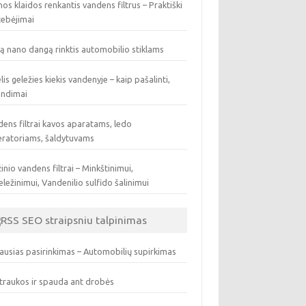
os klaidos renkantis vandens filtrus – Praktiški
tebėjimai
ą nano dangą rinktis automobilio stiklams
lis geležies kiekis vandenyje – kaip pašalinti,
endimai
ens filtrai kavos aparatams, ledo
eratoriams, šaldytuvams
inio vandens filtrai – Minkštinimui,
ležinimui, Vandenilio sulfido šalinimui
SEO straipsniu talpinimas
ausias pasirinkimas – Automobilių supirkimas
traukos ir spauda ant drobės