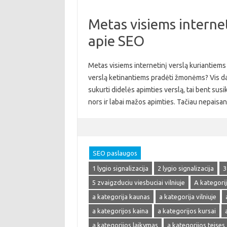
Metas visiems internet
apie SEO
Metas visiems internetinį verslą kuriantiems 
verslą ketinantiems pradėti žmonėms? Vis daugi
sukurti didelės apimties verslą, tai bent susik
nors ir labai mažos apimties. Tačiau nepaisa
SEO paslaugos
1 lygio signalizacija
2 lygio signalizacija
3
5 zvaigzduciu viesbuciai vilniuje
A kategori
a kategorija kaunas
a kategorija vilniuje
a kategorijos kaina
a kategorijos kursai
a kategorijos laikymas
a kategorijos teises