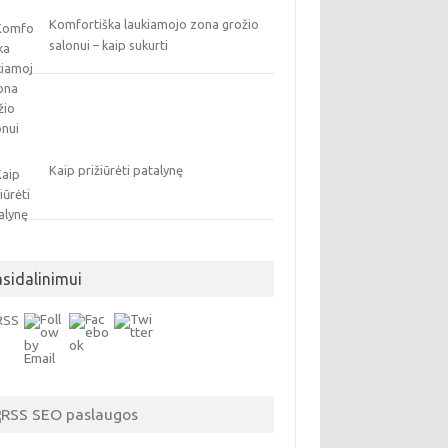
Komfortiška laukiamojo zona grožio
salonui – kaip sukurti
Kaip prižiūrėti patalynę
asidalinimui
SEO paslaugos