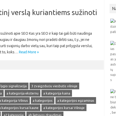
N
inį verslą kuriantiems sužinoti
sužinoti apie SEO Kas yra SEO ir kaip tai gali būti naudinga
au ir daugiau žmonių nori pradėti dirbti sau, t.y., jei ne
urti svajonių darbo vietą sau, kuri taip pat prilygsta verslui,
nt to, koks…
Read More »
 lygio signalizacija
3 zvaigzduciu viesbutis vilniuje
ja
a kategorija eksternu
a kategorija kaina
a kategorija Vilnius
a kategorijos
a kategorijos egzaminas
a kategorijos kursai kaune
a kategorijos kursai Vilniuje
a2 kategorija
ab lietuvos draudimas