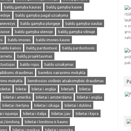
baldų gamyba kaunas
baldų gamyba kaune
pėdoje
baldu gamyba pagal uzsakyma
anevezys
baldu gamyba plungeje
baldu gamyba siauliai
siuose
baldu gamyba utenoje
baldų gamyba vilniuje
es
baldu imones
baldu imones kaune
baldu kainos
baldų parduotuvė
baldų parduotuvės
ternetu
baldų projektavimas
ktuotojas
baldu rojus
baldu uzsakymas
altikums draudimas
bareikio vairavimo mokykla
avimo mokykla
bendrosios civilinės atsakomybės draudimas
P
bileitai
biletai
biletai i anglija
biletailt
bilietai
bilietai i amerika
bilietai i amsterdama
bilietai i anglija
bilietai i berlyna
bilietai i cikaga
bilietai i dublina
ai i ispanija
bilietai i italija
bilietai į jav
bilietai i kipra
tai į londoną
bilietai i londona is kauno
pigus
bilietai i maskva
bilietai i niujorka