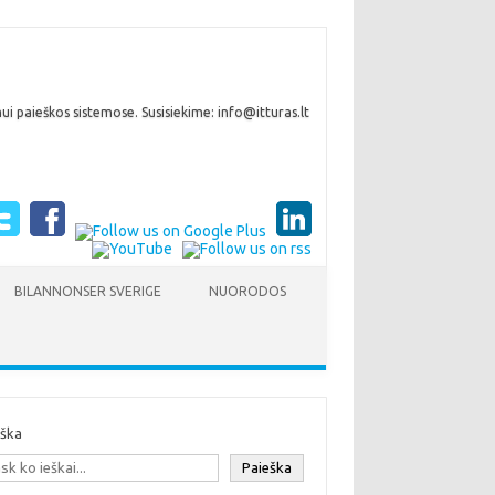
i paieškos sistemose. Susisiekime: info@itturas.lt
BILANNONSER SVERIGE
NUORODOS
eška
Paieška