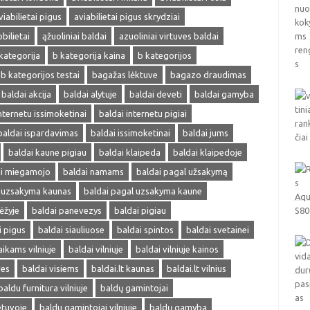
viabilietai pigus
aviabilietai pigus skrydziai
obilietai
ąžuoliniai baldai
azuoliniai virtuves baldai
kategorija
b kategorija kaina
b kategorijos
b kategorijos testai
bagažas lėktuve
bagazo draudimas
baldai akcija
baldai alytuje
baldai deveti
baldai gamyba
nternetu issimoketinai
baldai internetu pigiai
baldai ispardavimas
baldai issimoketinai
baldai jums
baldai kaune pigiau
baldai klaipeda
baldai klaipedoje
ai miegamojo
baldai namams
baldai pagal užsakymą
l uzsakyma kaunas
baldai pagal uzsakyma kaune
ėžyje
baldai panevezys
baldai pigiau
i pigus
baldai siauliuose
baldai spintos
baldai svetainei
aikams vilniuje
baldai vilniuje
baldai vilniuje kainos
ves
baldai visiems
baldai.lt kaunas
baldai.lt vilnius
baldu furnitura vilniuje
baldų gamintojai
etuvoje
baldu gamintojai vilniuje
baldų gamyba