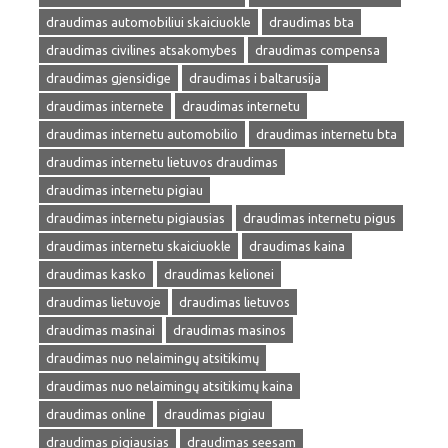
draudimas automobiliui skaiciuokle
draudimas bta
draudimas civilines atsakomybes
draudimas compensa
draudimas gjensidige
draudimas i baltarusija
draudimas internete
draudimas internetu
draudimas internetu automobilio
draudimas internetu bta
draudimas internetu lietuvos draudimas
draudimas internetu pigiau
draudimas internetu pigiausias
draudimas internetu pigus
draudimas internetu skaiciuokle
draudimas kaina
draudimas kasko
draudimas kelionei
draudimas lietuvoje
draudimas lietuvos
draudimas masinai
draudimas masinos
draudimas nuo nelaimingų atsitikimų
draudimas nuo nelaimingų atsitikimų kaina
draudimas online
draudimas pigiau
draudimas pigiausias
draudimas seesam