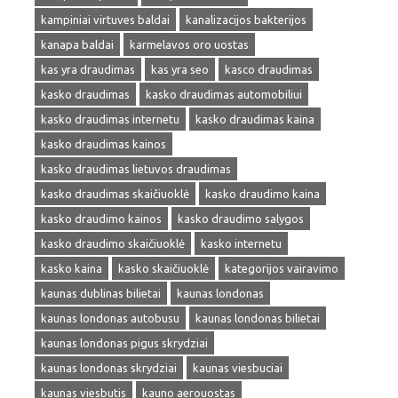
kampiniai virtuves baldai
kanalizacijos bakterijos
kanapa baldai
karmelavos oro uostas
kas yra draudimas
kas yra seo
kasco draudimas
kasko draudimas
kasko draudimas automobiliui
kasko draudimas internetu
kasko draudimas kaina
kasko draudimas kainos
kasko draudimas lietuvos draudimas
kasko draudimas skaičiuoklė
kasko draudimo kaina
kasko draudimo kainos
kasko draudimo salygos
kasko draudimo skaičiuoklė
kasko internetu
kasko kaina
kasko skaičiuoklė
kategorijos vairavimo
kaunas dublinas bilietai
kaunas londonas
kaunas londonas autobusu
kaunas londonas bilietai
kaunas londonas pigus skrydziai
kaunas londonas skrydziai
kaunas viesbuciai
kaunas viesbutis
kauno aerouostas