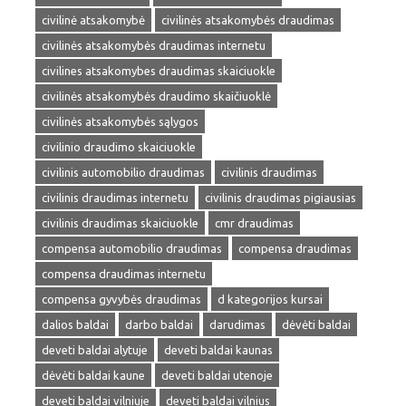
civilinė atsakomybė
civilinės atsakomybės draudimas
civilinės atsakomybės draudimas internetu
civilines atsakomybes draudimas skaiciuokle
civilinės atsakomybės draudimo skaičiuoklė
civilinės atsakomybės sąlygos
civilinio draudimo skaiciuokle
civilinis automobilio draudimas
civilinis draudimas
civilinis draudimas internetu
civilinis draudimas pigiausias
civilinis draudimas skaiciuokle
cmr draudimas
compensa automobilio draudimas
compensa draudimas
compensa draudimas internetu
compensa gyvybės draudimas
d kategorijos kursai
dalios baldai
darbo baldai
darudimas
dėvėti baldai
deveti baldai alytuje
deveti baldai kaunas
dėvėti baldai kaune
deveti baldai utenoje
deveti baldai vilniuje
deveti baldai vilnius