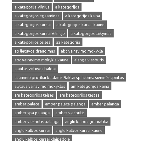
a kategorija Vilnius
a kategorijos
a kategorijos egzaminas
a kategorijos kaina
a kategorijos kursai
a kategorijos kursai kaune
a kategorijos kursai Vilniuje
a kategorijos laikymas
a kategorijos teises
a2 kategorija
ab lietuvos draudimas
abc vairavimo mokykla
abc vairavimo mokykla kaune
alanga viesbutis
alantas virtuves baldai
aliuminio profiliai baldams Raktai spintoms: sieninės spintos
alytaus vairavimo mokyklos
am kategorijos kaina
am kategorijos teises
am kategorijos testas
amber palace
amber palace palanga
amber palanga
amber spa palanga
amber viesbutis
amber viesbutis palanga
anglu kalbos gramatika
anglu kalbos kursai
anglu kalbos kursai kaune
anglu kalbos kursai klaipedoje