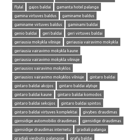
flylal
gajos baldai
gamanta hotel palanga
gamina virtuves baldus
gaminame baldus
gaminame virtuves baldus
gaminami baldai
genio baldai
geri baldai
geri virtuves baldai
geriausia mokykla vilniuje
geriausia vairavimo mokykla
geriausia vairavimo mokykla kaune
geriausia vairavimo mokykla vilniuje
geriausios vairavimo mokyklos
geriausios vairavimo mokyklos vilniuje
gintaro baldai
gintaro baldai akcijos
gintaro baldai alytuje
gintaro baldai kaune
gintaro baldai komodos
gintaro baldai sekcijos
gintaro baldai spintos
gintaro baldai virtuves komplektai
givybes draudimas
gjensidige automobilio draudimas
gjensidige draudimas
gjensidige draudimas internetu
gradiali palanga
gradiali viesbutis palangoje
grafų baldai