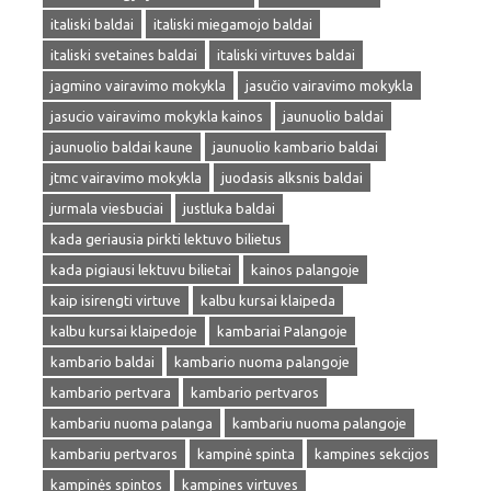
italiski baldai
italiski miegamojo baldai
italiski svetaines baldai
italiski virtuves baldai
jagmino vairavimo mokykla
jasučio vairavimo mokykla
jasucio vairavimo mokykla kainos
jaunuolio baldai
jaunuolio baldai kaune
jaunuolio kambario baldai
jtmc vairavimo mokykla
juodasis alksnis baldai
jurmala viesbuciai
justluka baldai
kada geriausia pirkti lektuvo bilietus
kada pigiausi lektuvu bilietai
kainos palangoje
kaip isirengti virtuve
kalbu kursai klaipeda
kalbu kursai klaipedoje
kambariai Palangoje
kambario baldai
kambario nuoma palangoje
kambario pertvara
kambario pertvaros
kambariu nuoma palanga
kambariu nuoma palangoje
kambariu pertvaros
kampinė spinta
kampines sekcijos
kampinės spintos
kampines virtuves