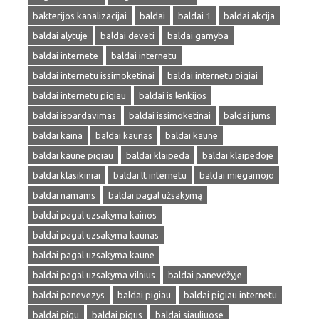
bakterijos kanalizacijai
baldai
baldai 1
baldai akcija
baldai alytuje
baldai deveti
baldai gamyba
baldai internete
baldai internetu
baldai internetu issimoketinai
baldai internetu pigiai
baldai internetu pigiau
baldai is lenkijos
baldai ispardavimas
baldai issimoketinai
baldai jums
baldai kaina
baldai kaunas
baldai kaune
baldai kaune pigiau
baldai klaipeda
baldai klaipedoje
baldai klasikiniai
baldai lt internetu
baldai miegamojo
baldai namams
baldai pagal užsakymą
baldai pagal uzsakyma kainos
baldai pagal uzsakyma kaunas
baldai pagal uzsakyma kaune
baldai pagal uzsakyma vilnius
baldai panevėžyje
baldai panevezys
baldai pigiau
baldai pigiau internetu
baldai pigu
baldai pigus
baldai siauliuose