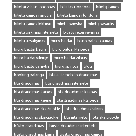
bilietai vilnius londonas
bilietas i londona
bilietų kainos
bilietu kainos i anglija
bilietu kainos i londona
bilietu kainos lektuvu
bilietu paieska
bilietų pasaulis
bilietu pirkimas internetu
bilietu rezervavimas
bilietu uzsakymas
biuro baldai
biuro baldai kaunas
biuro baldai kaune
biuro baldai klaipeda
biuro baldai vilniuje
biuro baldai vilnius
biuro baldu gamyba
biuro spintos
blog
booking palanga
bta automobilio draudimas
bta draudimas
bta draudimas internetu
bta draudimas kainos
bta draudimas kaunas
bta draudimas kaune
bta draudimas klaipeda
bta draudimas skaičiuoklė
bta draudimas vilnius
bta draudimo skaiciuokle
bta internetu
bta skaiciuokle
būsto draudimas
busto draudimas internetu
būsto draudimas kaina
busto draudimas kainos