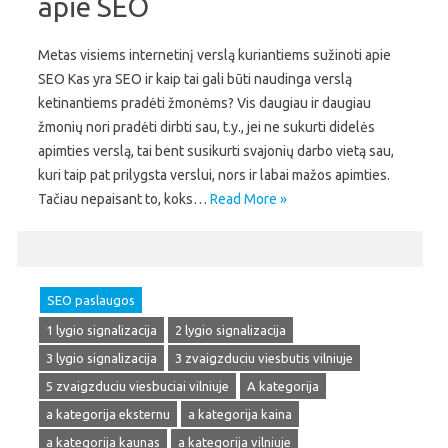
apie SEO
Metas visiems internetinį verslą kuriantiems sužinoti apie
SEO Kas yra SEO ir kaip tai gali būti naudinga verslą
ketinantiems pradėti žmonėms? Vis daugiau ir daugiau
žmonių nori pradėti dirbti sau, t.y., jei ne sukurti didelės
apimties verslą, tai bent susikurti svajonių darbo vietą sau,
kuri taip pat prilygsta verslui, nors ir labai mažos apimties.
Tačiau nepaisant to, koks…
Read More »
SEO paslaugos
1 lygio signalizacija
2 lygio signalizacija
3 lygio signalizacija
3 zvaigzduciu viesbutis vilniuje
5 zvaigzduciu viesbuciai vilniuje
A kategorija
a kategorija eksternu
a kategorija kaina
a kategorija kaunas
a kategorija vilniuje