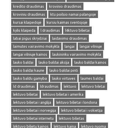
kredito draudimas
krovinio draudimas
kroviniu draudimas
ktu poilsio namai palangoje
kursai klaipedoje
kursiu kaimas sventojoje
kylis klaipeda
l draudimas
l4ktuvo bilietai
labai pigus skrydziai
laidavimo draudimas
laimutes vairavimo mokykla
langai
langai vilniuje
langai vilniuje kainos
laukininku vairavimo mokykla
lauko baldai
lauko baldai akcija
lauko baldai kainos
lauko baldai kaune
lauko baldai pinti
lauko baldu gamyba
lauko virtuves
laumes baldai
ld draudimas
ldraudimas
lektuvo
lektuvo biletai
lektuvo bilietai
lektuvo bilietai i amerika
lektuvo bilietai i anglija
lektuvo bilietai i londona
lektuvo bilietai i norvegija
lektuvo bilietai i vokietija
lėktuvo bilietai internetu
lektuvo bilietas
lėktuvo bilietu kainos
lektuvo kaina
lektuvo nuoma