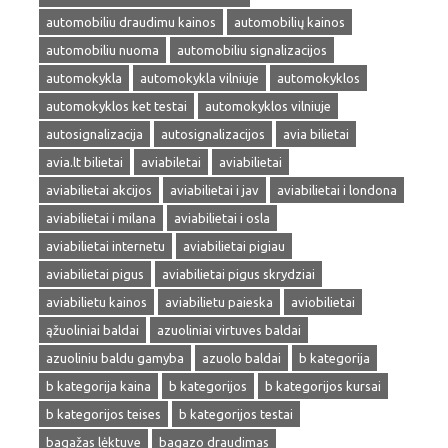
automobiliu draudimu kainos
automobilių kainos
automobiliu nuoma
automobiliu signalizacijos
automokykla
automokykla vilniuje
automokyklos
automokyklos ket testai
automokyklos vilniuje
autosignalizacija
autosignalizacijos
avia bilietai
avia.lt bilietai
aviabiletai
aviabilietai
aviabilietai akcijos
aviabilietai i jav
aviabilietai i londona
aviabilietai i milana
aviabilietai i osla
aviabilietai internetu
aviabilietai pigiau
aviabilietai pigus
aviabilietai pigus skrydziai
aviabilietu kainos
aviabilietu paieska
aviobilietai
ąžuoliniai baldai
azuoliniai virtuves baldai
azuoliniu baldu gamyba
azuolo baldai
b kategorija
b kategorija kaina
b kategorijos
b kategorijos kursai
b kategorijos teises
b kategorijos testai
bagažas lėktuve
bagazo draudimas