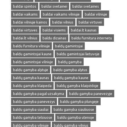
baldai spintos
baldai svetainei
baldai svetaines
baldai vaikams
baldai vaikams vilniuje
baldai vilniuje
baldai vilniuje kainos
baldai vilnius
baldai virtuvei
baldai virtuves
baldai visiems
baldai.lt kaunas
baldai.lt vilnius
baldu dizainas
baldu furnitura internetu
baldu furnitura vilniuje
baldų gamintojai
baldu gamintojai kaune
baldu gamintojai lietuvoje
baldu gamintojai vilniuje
baldų gamyba
baldu gamyba alytuje
baldu gamyba alytus
baldų gamyba kaunas
baldų gamyba kaune
baldu gamyba klaipeda
baldų gamyba klaipėdoje
baldu gamyba pagal uzsakyma
baldu gamyba panevezyje
baldu gamyba panevezys
baldu gamyba plungeje
baldu gamyba siauliai
baldu gamyba siauliuose
baldu gamyba telsiuose
baldu gamyba utenoje
baldų gamyba vilniuje
baldų gamyba vilnius