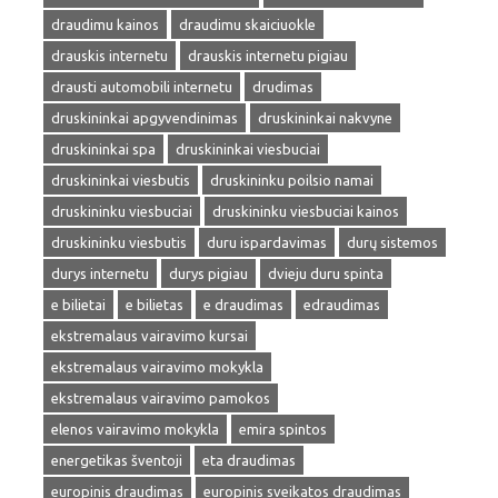
draudimu kainos
draudimu skaiciuokle
drauskis internetu
drauskis internetu pigiau
drausti automobili internetu
drudimas
druskininkai apgyvendinimas
druskininkai nakvyne
druskininkai spa
druskininkai viesbuciai
druskininkai viesbutis
druskininku poilsio namai
druskininku viesbuciai
druskininku viesbuciai kainos
druskininku viesbutis
duru ispardavimas
durų sistemos
durys internetu
durys pigiau
dvieju duru spinta
e bilietai
e bilietas
e draudimas
edraudimas
ekstremalaus vairavimo kursai
ekstremalaus vairavimo mokykla
ekstremalaus vairavimo pamokos
elenos vairavimo mokykla
emira spintos
energetikas šventoji
eta draudimas
europinis draudimas
europinis sveikatos draudimas