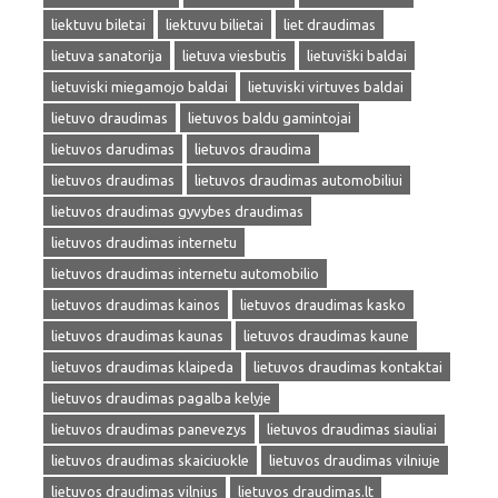
liektuvu biletai
liektuvu bilietai
liet draudimas
lietuva sanatorija
lietuva viesbutis
lietuviški baldai
lietuviski miegamojo baldai
lietuviski virtuves baldai
lietuvo draudimas
lietuvos baldu gamintojai
lietuvos darudimas
lietuvos draudima
lietuvos draudimas
lietuvos draudimas automobiliui
lietuvos draudimas gyvybes draudimas
lietuvos draudimas internetu
lietuvos draudimas internetu automobilio
lietuvos draudimas kainos
lietuvos draudimas kasko
lietuvos draudimas kaunas
lietuvos draudimas kaune
lietuvos draudimas klaipeda
lietuvos draudimas kontaktai
lietuvos draudimas pagalba kelyje
lietuvos draudimas panevezys
lietuvos draudimas siauliai
lietuvos draudimas skaiciuokle
lietuvos draudimas vilniuje
lietuvos draudimas vilnius
lietuvos draudimas.lt