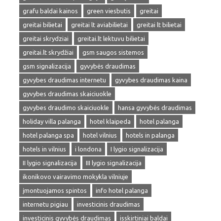
grafu baldai kainos
green viesbutis
greitai
greitai bilietai
greitai lt aviabilietai
greitai lt bilietai
greitai skrydziai
greitai.lt lektuvu bilietai
greitai.lt skrydžiai
gsm saugos sistemos
gsm signalizacija
gyvybės draudimas
gyvybes draudimas internetu
gyvybes draudimas kaina
gyvybes draudimas skaiciuokle
gyvybes draudimo skaiciuokle
hansa gyvybės draudimas
holiday villa palanga
hotel klaipeda
hotel palanga
hotel palanga spa
hotel vilnius
hotels in palanga
hotels in vilnius
i londona
I lygio signalizacija
II lygio signalizacija
III lygio signalizacija
ikonikovo vairavimo mokykla vilniuje
įmontuojamos spintos
info hotel palanga
internetu pigiau
investicinis draudimas
investicinis gyvybės draudimas
isskirtiniai baldai