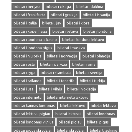
bilietai i berlyna
bilietai i cikaga
bilietai i dublina
bilietai i frankfurta
bilietai i graikija
bilietai i ispanija
bilietai i italija
bilietai į jav
bilietai i kipra
bilietai i kopenhaga
bilietai i lietuva
bilietai į londoną
bilietai i londona is kauno
bilietai i londona lektuvu
bilietai i londona pigus
bilietai i maskva
bilietai i niujorka
bilietai i norvegija
bilietai i olandija
bilietai i osla
bilietai i paryziu
bilietai i roma
bilietai i ryga
bilietai i stambula
bilietai i svedija
bilietai i tailanda
bilietai i tenerife
bilietai i turkija
bilietai i usa
bilietai i vilniu
bilietai i vokietija
bilietai internetu
bilietai internetu lektuvu
bilietai kaunas londonas
bilietai lektuvo
bilietai lėktuvu
bilietai lektuvu pigiau
bilietai lektuvui
bilietai londonas
bilietai londonas vilnius
bilietai pigiau
bilietai pigus
bilietai pigus skrydziai
bilietai skrydziai
bilietai traukiniu