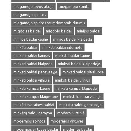
miegamojo lovos akcija
miegamojo spinta
miegamojo spintos
miegamojo spintos stumdomomis durimis
migdolas baldai
migdolo baldai
minijos baldai
minijos baldai kaune
minijos baldai klaipeda
minkšti baldai
minksti baldai internetu
minksti baldai kaunas
minksti baldai kaune
minksti baldai klaipeda
minksti baldai klaipedoje
minksti baldai panevezyje
minksti baldai siauliuose
minksti baldai vilniuje
minksti baldai vilnius
minksti kampai kaune
minksti kampai klaipeda
minksti kampai klaipedoje
minksti kampai vilniuje
minkšti svetainės baldai
minkstu baldu gamintojai
minkštų baldų gamyba
moderni virtuvė
modernios spintos
modernios virtuves
modernios virtuves baldai
modernūs baldai