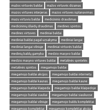
mažos virtuvės baldai
mažos virtuvės dizainas
mazos virtuves interjeras
mazos virtuves isplanavimas
mazu virtuviu baldai
medicininis draudimas
medicininių išlaidų draudimas
medines spintos
medines virtuves
mediniai baldai
mediniai baldai pagal uzsakyma
mediniai langai
mediniai langai vilniuje
mediniai virtuvės baldai
medinių baldų gamyba
medzio masyvo baldai
medzio masyvo virtuves baldai
metalinės spintelės
metalinės spintos
miegamojo baldai
miegamojo baldai akcijos
miegamojo baldai internetu
miegamojo baldai kaunas
miegamojo baldai kaune
miegamojo baldai klaipeda
miegamojo baldai klaipedoje
miegamojo baldai siauliai
miegamojo baldai siauliuose
miegamojo baldai vilniuje
miegamojo baldu komplektai
miegamojo komplektai
miegamojo komplektai akcija