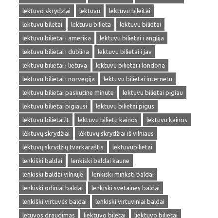
lektuvo skrydziai
lektuvu
lektuvu bileitai
lektuvu biletai
lektuvu bilieta
lektuvu bilietai
lektuvu bilietai i amerika
lektuvu bilietai i anglija
lektuvu bilietai i dublina
lektuvu bilietai i jav
lektuvu bilietai i lietuva
lektuvu bilietai i londona
lektuvu bilietai i norvegija
lektuvu bilietai internetu
lektuvu bilietai paskutine minute
lektuvu bilietai pigiau
lektuvu bilietai pigiausi
lektuvu bilietai pigus
lektuvu bilietai.lt
lektuvu bilietu kainos
lektuvu kainos
lėktuvų skrydžiai
lėktuvų skrydžiai iš vilniaus
lėktuvų skrydžių tvarkaraštis
lektuvubilietai
lenkiški baldai
lenkiski baldai kaune
lenkiski baldai vilniuje
lenkiski minksti baldai
lenkiski odiniai baldai
lenkiski svetaines baldai
lenkiški virtuvės baldai
lenkiski virtuviniai baldai
letuvos draudimas
liektuvo biletai
liektuvo bilietai