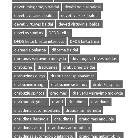
deveti miegamojo baldai
dėvėti odiniai baldai
deveti svetaines baldai
deveti vaikiski baldai
dėvėti virtuvės baldai
deveti virtuviniai baldai
devetos spintos
DFDS keltai
DFDS keltu bilietai internetu
DFDS keltu linija
diemedis palanga
diforma baldai
dorkanas vairavimo mokykla
dovanoja virtuves baldus
drabužinė
drabužinės
drabuzines baldai
drabuzines durys
drabuzines isplanavimas
drabuziniu iranga
drabuziniu sistemos
drabužių spinta
drabuziu spintos
dradimas
draiveris vairavimo mokykla
drakono skrydziai
draud
draudima
draudimai
draudimai automobiliams
draudimai internetu
draudimai lietuvoje
draudimas
draudimas anglijoje
draudimas auto
draudimas automobilio
draudimas automobilio internetu
draudimas automobiliui