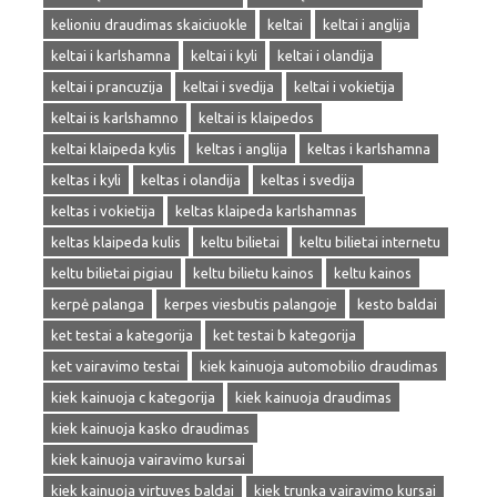
kelioniu draudimas skaiciuokle
keltai
keltai i anglija
keltai i karlshamna
keltai i kyli
keltai i olandija
keltai i prancuzija
keltai i svedija
keltai i vokietija
keltai is karlshamno
keltai is klaipedos
keltai klaipeda kylis
keltas i anglija
keltas i karlshamna
keltas i kyli
keltas i olandija
keltas i svedija
keltas i vokietija
keltas klaipeda karlshamnas
keltas klaipeda kulis
keltu bilietai
keltu bilietai internetu
keltu bilietai pigiau
keltu bilietu kainos
keltu kainos
kerpė palanga
kerpes viesbutis palangoje
kesto baldai
ket testai a kategorija
ket testai b kategorija
ket vairavimo testai
kiek kainuoja automobilio draudimas
kiek kainuoja c kategorija
kiek kainuoja draudimas
kiek kainuoja kasko draudimas
kiek kainuoja vairavimo kursai
kiek kainuoja virtuves baldai
kiek trunka vairavimo kursai