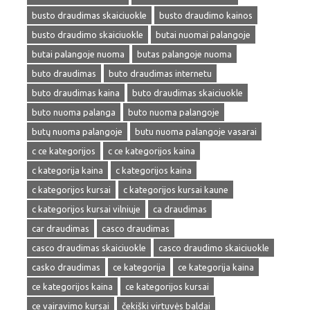
busto draudimas skaiciuokle
busto draudimo kainos
busto draudimo skaiciuokle
butai nuomai palangoje
butai palangoje nuoma
butas palangoje nuoma
buto draudimas
buto draudimas internetu
buto draudimas kaina
buto draudimas skaiciuokle
buto nuoma palanga
buto nuoma palangoje
butų nuoma palangoje
butu nuoma palangoje vasarai
c ce kategorijos
c ce kategorijos kaina
c kategorija kaina
c kategorijos kaina
c kategorijos kursai
c kategorijos kursai kaune
c kategorijos kursai vilniuje
ca draudimas
car draudimas
casco draudimas
casco draudimas skaiciuokle
casco draudimo skaiciuokle
casko draudimas
ce kategorija
ce kategorija kaina
ce kategorijos kaina
ce kategorijos kursai
ce vairavimo kursai
čekiški virtuvės baldai