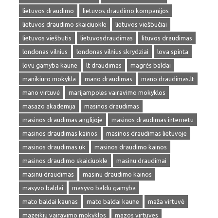
lietuvos draudimo
lietuvos draudimo kompanijos
lietuvos draudimo skaiciuokle
lietuvos viešbučiai
lietuvos viešbutis
lietuvosdraudimas
lituvos draudimas
londonas vilnius
londonas vilnius skrydziai
lova spinta
lovu gamyba kaune
lt draudimas
magrės baldai
manikiuro mokykla
mano draudimas
mano draudimas.lt
mano virtuvė
marijampoles vairavimo mokyklos
masazo akademija
masinos draudimas
masinos draudimas anglijoje
masinos draudimas internetu
masinos draudimas kainos
masinos draudimas lietuvoje
masinos draudimas uk
masinos draudimo kainos
masinos draudimo skaiciuokle
masinu draudimai
masinu draudimas
masinu draudimo kainos
masyvo baldai
masyvo baldu gamyba
mato baldai kaunas
mato baldai kaune
maža virtuvė
mazeikiu vairavimo mokyklos
mazos virtuves