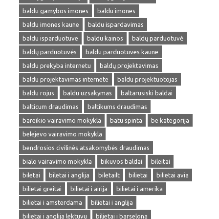
baldu gamybos imones
baldu imones
baldu imones kaune
baldu ispardavimas
baldu isparduotuve
baldu kainos
baldų parduotuvė
baldų parduotuvės
baldu parduotuves kaune
baldu prekyba internetu
baldų projektavimas
baldu projektavimas internete
baldu projektuotojas
baldu rojus
baldu uzsakymas
baltarusiski baldai
balticum draudimas
baltikums draudimas
bareikio vairavimo mokykla
batu spinta
be kategorija
belejevo vairavimo mokykla
bendrosios civilinės atsakomybės draudimas
bialo vairavimo mokykla
bikuvos baldai
bileitai
biletai
biletai i anglija
biletailt
bilietai
bilietai avia
bilietai greitai
bilietai i airija
bilietai i amerika
bilietai i amsterdama
bilietai i anglija
bilietai i anglija lektuvu
bilietai i barselona