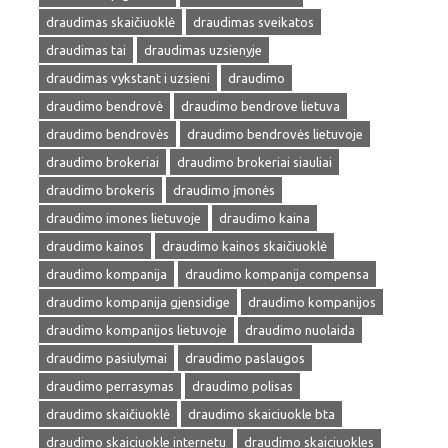
draudimas skaičiuoklė
draudimas sveikatos
draudimas tai
draudimas uzsienyje
draudimas vykstant i uzsieni
draudimo
draudimo bendrovė
draudimo bendrove lietuva
draudimo bendrovės
draudimo bendrovės lietuvoje
draudimo brokeriai
draudimo brokeriai siauliai
draudimo brokeris
draudimo įmonės
draudimo imones lietuvoje
draudimo kaina
draudimo kainos
draudimo kainos skaičiuoklė
draudimo kompanija
draudimo kompanija compensa
draudimo kompanija gjensidige
draudimo kompanijos
draudimo kompanijos lietuvoje
draudimo nuolaida
draudimo pasiulymai
draudimo paslaugos
draudimo perrasymas
draudimo polisas
draudimo skaičiuoklė
draudimo skaiciuokle bta
draudimo skaiciuokle internetu
draudimo skaiciuokles