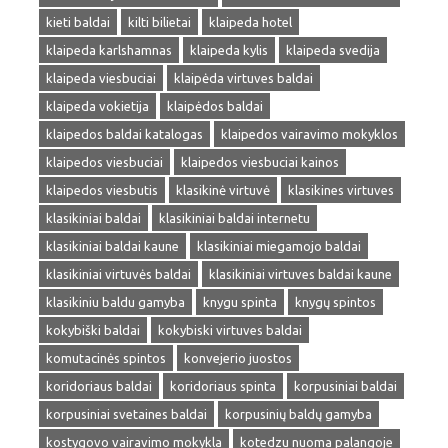
kieti baldai
kilti bilietai
klaipeda hotel
klaipeda karlshamnas
klaipeda kylis
klaipeda svedija
klaipeda viesbuciai
klaipėda virtuves baldai
klaipeda vokietija
klaipėdos baldai
klaipedos baldai katalogas
klaipedos vairavimo mokyklos
klaipedos viesbuciai
klaipedos viesbuciai kainos
klaipedos viesbutis
klasikinė virtuvė
klasikines virtuves
klasikiniai baldai
klasikiniai baldai internetu
klasikiniai baldai kaune
klasikiniai miegamojo baldai
klasikiniai virtuvės baldai
klasikiniai virtuves baldai kaune
klasikiniu baldu gamyba
knygu spinta
knygų spintos
kokybiški baldai
kokybiski virtuves baldai
komutacinės spintos
konvejerio juostos
koridoriaus baldai
koridoriaus spinta
korpusiniai baldai
korpusiniai svetaines baldai
korpusinių baldų gamyba
kostygovo vairavimo mokykla
kotedzu nuoma palangoje