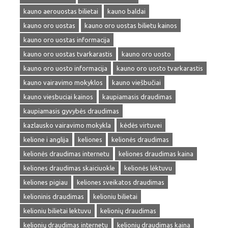
kauno aerouostas bilietai
kauno baldai
kauno oro uostas
kauno oro uostas bilietu kainos
kauno oro uostas informacija
kauno oro uostas tvarkarastis
kauno oro uosto
kauno oro uosto informacija
kauno oro uosto tvarkarastis
kauno vairavimo mokyklos
kauno viešbučiai
kauno viesbuciai kainos
kaupiamasis draudimas
kaupiamasis gyvybės draudimas
kazlausko vairavimo mokykla
kėdės virtuvei
kelione i anglija
keliones
kelionės draudimas
kelionės draudimas internetu
keliones draudimas kaina
keliones draudimas skaiciuokle
kelionės lėktuvu
keliones pigiau
keliones sveikatos draudimas
kelioninis draudimas
kelioniu bilietai
kelioniu bilietai lektuvu
kelionių draudimas
kelionių draudimas internetu
kelionių draudimas kaina