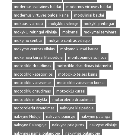
modernus svetaines baldai
modernus virtuves baldai
modernus virtuves baldai kaina
moduliniai baldai
mokausi vairuoti
mokyklos vilniuje
mokyklų reitingai
mokyklu reitingai vilniuje
mokymai
mokymai seminarai
mokymo centrai
mokymo centras vilniuje
mokymo centras vilnius
mokymo kursai kaune
mokymosi kursai klaipedoje
montuojamos spintos
motociklo draudimas
motociklo draudimas internetu
motociklo kategorijos
motociklo teises kaina
motociklo vairavimas
motociklo vairavimo kursai
motociklu draudimas
motociklu kursai
motociklu mokykla
motorolerio draudimas
motoroleriu draudimas
nakvyne klaipedoje
nakvyne Nidoje
nakvyne pajuryje
nakvyne palanga
nakvyne Palangoje
nakvyne prie juros
nakvyne vilniuje
nakvynes namai palangoje
nakvynes palangoje