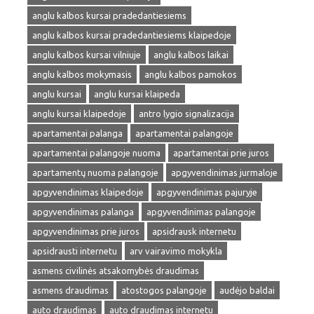
anglu kalbos kursai pradedantiesiems
anglu kalbos kursai pradedantiesiems klaipedoje
anglu kalbos kursai vilniuje
anglu kalbos laikai
anglu kalbos mokymasis
anglu kalbos pamokos
anglu kursai
anglu kursai klaipeda
anglu kursai klaipedoje
antro lygio signalizacija
apartamentai palanga
apartamentai palangoje
apartamentai palangoje nuoma
apartamentai prie juros
apartamentų nuoma palangoje
apgyvendinimas jurmaloje
apgyvendinimas klaipedoje
apgyvendinimas pajuryje
apgyvendinimas palanga
apgyvendinimas palangoje
apgyvendinimas prie juros
apsidrausk internetu
apsidrausti internetu
arv vairavimo mokykla
asmens civilinės atsakomybės draudimas
asmens draudimas
atostogos palangoje
audėjo baldai
auto draudimas
auto draudimas internetu