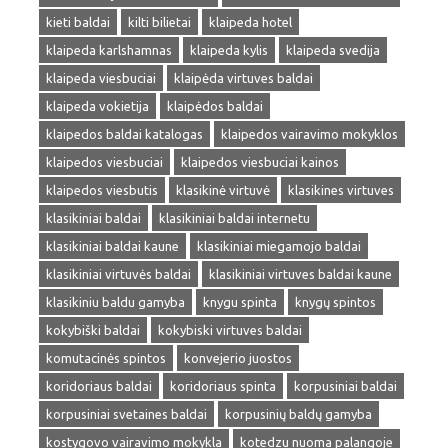
kieti baldai
kilti bilietai
klaipeda hotel
klaipeda karlshamnas
klaipeda kylis
klaipeda svedija
klaipeda viesbuciai
klaipėda virtuves baldai
klaipeda vokietija
klaipėdos baldai
klaipedos baldai katalogas
klaipedos vairavimo mokyklos
klaipedos viesbuciai
klaipedos viesbuciai kainos
klaipedos viesbutis
klasikinė virtuvė
klasikines virtuves
klasikiniai baldai
klasikiniai baldai internetu
klasikiniai baldai kaune
klasikiniai miegamojo baldai
klasikiniai virtuvės baldai
klasikiniai virtuves baldai kaune
klasikiniu baldu gamyba
knygu spinta
knygų spintos
kokybiški baldai
kokybiski virtuves baldai
komutacinės spintos
konvejerio juostos
koridoriaus baldai
koridoriaus spinta
korpusiniai baldai
korpusiniai svetaines baldai
korpusinių baldų gamyba
kostygovo vairavimo mokykla
kotedzu nuoma palangoje