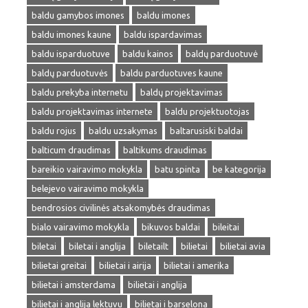
baldu gamybos imones
baldu imones
baldu imones kaune
baldu ispardavimas
baldu isparduotuve
baldu kainos
baldų parduotuvė
baldų parduotuvės
baldu parduotuves kaune
baldu prekyba internetu
baldų projektavimas
baldu projektavimas internete
baldu projektuotojas
baldu rojus
baldu uzsakymas
baltarusiski baldai
balticum draudimas
baltikums draudimas
bareikio vairavimo mokykla
batu spinta
be kategorija
belejevo vairavimo mokykla
bendrosios civilinės atsakomybės draudimas
bialo vairavimo mokykla
bikuvos baldai
bileitai
biletai
biletai i anglija
biletailt
bilietai
bilietai avia
bilietai greitai
bilietai i airija
bilietai i amerika
bilietai i amsterdama
bilietai i anglija
bilietai i anglija lektuvu
bilietai i barselona