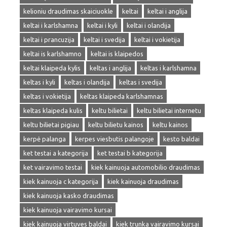
kelioniu draudimas skaiciuokle
keltai
keltai i anglija
keltai i karlshamna
keltai i kyli
keltai i olandija
keltai i prancuzija
keltai i svedija
keltai i vokietija
keltai is karlshamno
keltai is klaipedos
keltai klaipeda kylis
keltas i anglija
keltas i karlshamna
keltas i kyli
keltas i olandija
keltas i svedija
keltas i vokietija
keltas klaipeda karlshamnas
keltas klaipeda kulis
keltu bilietai
keltu bilietai internetu
keltu bilietai pigiau
keltu bilietu kainos
keltu kainos
kerpė palanga
kerpes viesbutis palangoje
kesto baldai
ket testai a kategorija
ket testai b kategorija
ket vairavimo testai
kiek kainuoja automobilio draudimas
kiek kainuoja c kategorija
kiek kainuoja draudimas
kiek kainuoja kasko draudimas
kiek kainuoja vairavimo kursai
kiek kainuoja virtuves baldai
kiek trunka vairavimo kursai