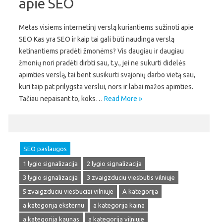
apie SEO
Metas visiems internetinį verslą kuriantiems sužinoti apie
SEO Kas yra SEO ir kaip tai gali būti naudinga verslą
ketinantiems pradėti žmonėms? Vis daugiau ir daugiau
žmonių nori pradėti dirbti sau, t.y., jei ne sukurti didelės
apimties verslą, tai bent susikurti svajonių darbo vietą sau,
kuri taip pat prilygsta verslui, nors ir labai mažos apimties.
Tačiau nepaisant to, koks…
Read More »
SEO paslaugos
1 lygio signalizacija
2 lygio signalizacija
3 lygio signalizacija
3 zvaigzduciu viesbutis vilniuje
5 zvaigzduciu viesbuciai vilniuje
A kategorija
a kategorija eksternu
a kategorija kaina
a kategorija kaunas
a kategorija vilniuje