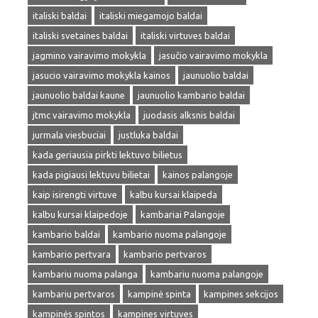
italiski baldai
italiski miegamojo baldai
italiski svetaines baldai
italiski virtuves baldai
jagmino vairavimo mokykla
jasučio vairavimo mokykla
jasucio vairavimo mokykla kainos
jaunuolio baldai
jaunuolio baldai kaune
jaunuolio kambario baldai
jtmc vairavimo mokykla
juodasis alksnis baldai
jurmala viesbuciai
justluka baldai
kada geriausia pirkti lektuvo bilietus
kada pigiausi lektuvu bilietai
kainos palangoje
kaip isirengti virtuve
kalbu kursai klaipeda
kalbu kursai klaipedoje
kambariai Palangoje
kambario baldai
kambario nuoma palangoje
kambario pertvara
kambario pertvaros
kambariu nuoma palanga
kambariu nuoma palangoje
kambariu pertvaros
kampinė spinta
kampines sekcijos
kampinės spintos
kampines virtuves