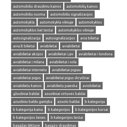
automobiliu draudimu kainos
automobilių kainos
automobiliu nuoma
automobiliu signalizacijos
automokykla
automokykla vilniuje
automokyklos
automokyklos ket testai
automokyklos vilniuje
autosignalizacija
autosignalizacijos
avia bilietai
avia.lt bilietai
aviabiletai
aviabilietai
aviabilietai akcijos
aviabilietai i jav
aviabilietai i londona
aviabilietai i milana
aviabilietai i osla
aviabilietai internetu
aviabilietai pigiau
aviabilietai pigus
aviabilietai pigus skrydziai
aviabilietu kainos
aviabilietu paieska
aviobilietai
ąžuoliniai baldai
azuoliniai virtuves baldai
azuoliniu baldu gamyba
azuolo baldai
b kategorija
b kategorija kaina
b kategorijos
b kategorijos kursai
b kategorijos teises
b kategorijos testai
bagažas lėktuve
bagazo draudimas