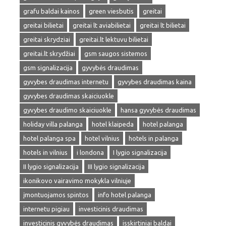
grafu baldai kainos
green viesbutis
greitai
greitai bilietai
greitai lt aviabilietai
greitai lt bilietai
greitai skrydziai
greitai.lt lektuvu bilietai
greitai.lt skrydžiai
gsm saugos sistemos
gsm signalizacija
gyvybės draudimas
gyvybes draudimas internetu
gyvybes draudimas kaina
gyvybes draudimas skaiciuokle
gyvybes draudimo skaiciuokle
hansa gyvybės draudimas
holiday villa palanga
hotel klaipeda
hotel palanga
hotel palanga spa
hotel vilnius
hotels in palanga
hotels in vilnius
i londona
I lygio signalizacija
II lygio signalizacija
III lygio signalizacija
ikonikovo vairavimo mokykla vilniuje
įmontuojamos spintos
info hotel palanga
internetu pigiau
investicinis draudimas
investicinis gyvybės draudimas
isskirtiniai baldai