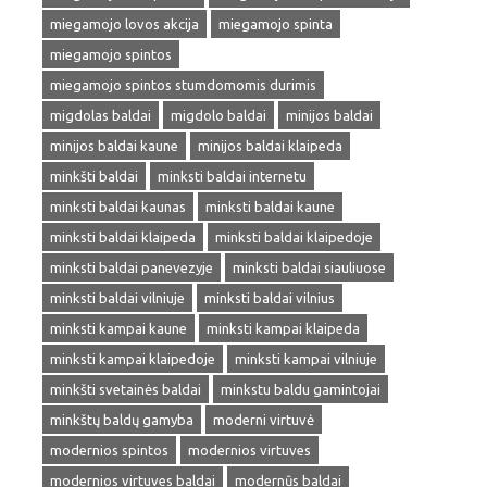
miegamojo lovos akcija
miegamojo spinta
miegamojo spintos
miegamojo spintos stumdomomis durimis
migdolas baldai
migdolo baldai
minijos baldai
minijos baldai kaune
minijos baldai klaipeda
minkšti baldai
minksti baldai internetu
minksti baldai kaunas
minksti baldai kaune
minksti baldai klaipeda
minksti baldai klaipedoje
minksti baldai panevezyje
minksti baldai siauliuose
minksti baldai vilniuje
minksti baldai vilnius
minksti kampai kaune
minksti kampai klaipeda
minksti kampai klaipedoje
minksti kampai vilniuje
minkšti svetainės baldai
minkstu baldu gamintojai
minkštų baldų gamyba
moderni virtuvė
modernios spintos
modernios virtuves
modernios virtuves baldai
modernūs baldai