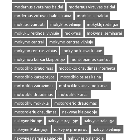
modernus svetaines baldai
modernus virtuves baldai
modernus virtuves baldai kaina
moduliniai baldai
mokausi vairuoti
mokyklos vilniuje
mokyklų reitingai
mokyklu reitingai vilniuje
mokymai
mokymai seminarai
mokymo centrai
mokymo centras vilniuje
mokymo centras vilnius
mokymo kursai kaune
mokymosi kursai klaipedoje
montuojamos spintos
motociklo draudimas
motociklo draudimas internetu
motociklo kategorijos
motociklo teises kaina
motociklo vairavimas
motociklo vairavimo kursai
motociklu draudimas
motociklu kursai
motociklu mokykla
motorolerio draudimas
motoroleriu draudimas
nakvyne klaipedoje
nakvyne Nidoje
nakvyne pajuryje
nakvyne palanga
nakvyne Palangoje
nakvyne prie juros
nakvyne vilniuje
nakvynes namai palangoje
nakvynes palangoje