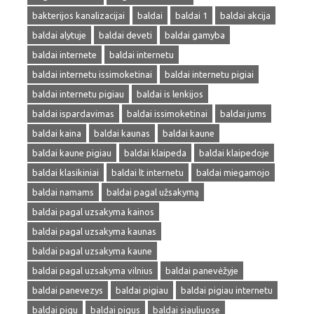
bakterijos kanalizacijai
baldai
baldai 1
baldai akcija
baldai alytuje
baldai deveti
baldai gamyba
baldai internete
baldai internetu
baldai internetu issimoketinai
baldai internetu pigiai
baldai internetu pigiau
baldai is lenkijos
baldai ispardavimas
baldai issimoketinai
baldai jums
baldai kaina
baldai kaunas
baldai kaune
baldai kaune pigiau
baldai klaipeda
baldai klaipedoje
baldai klasikiniai
baldai lt internetu
baldai miegamojo
baldai namams
baldai pagal užsakymą
baldai pagal uzsakyma kainos
baldai pagal uzsakyma kaunas
baldai pagal uzsakyma kaune
baldai pagal uzsakyma vilnius
baldai panevėžyje
baldai panevezys
baldai pigiau
baldai pigiau internetu
baldai pigu
baldai pigus
baldai siauliuose