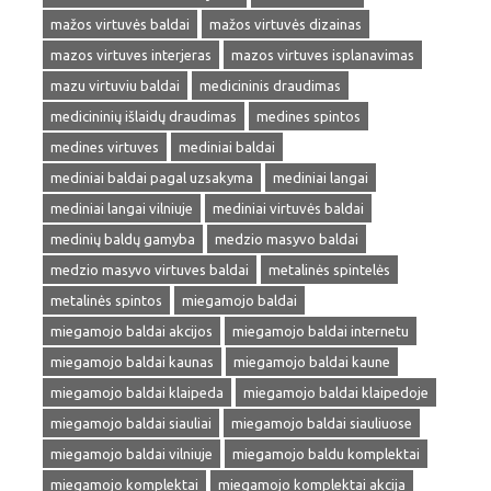
mažos virtuvės baldai
mažos virtuvės dizainas
mazos virtuves interjeras
mazos virtuves isplanavimas
mazu virtuviu baldai
medicininis draudimas
medicininių išlaidų draudimas
medines spintos
medines virtuves
mediniai baldai
mediniai baldai pagal uzsakyma
mediniai langai
mediniai langai vilniuje
mediniai virtuvės baldai
medinių baldų gamyba
medzio masyvo baldai
medzio masyvo virtuves baldai
metalinės spintelės
metalinės spintos
miegamojo baldai
miegamojo baldai akcijos
miegamojo baldai internetu
miegamojo baldai kaunas
miegamojo baldai kaune
miegamojo baldai klaipeda
miegamojo baldai klaipedoje
miegamojo baldai siauliai
miegamojo baldai siauliuose
miegamojo baldai vilniuje
miegamojo baldu komplektai
miegamojo komplektai
miegamojo komplektai akcija