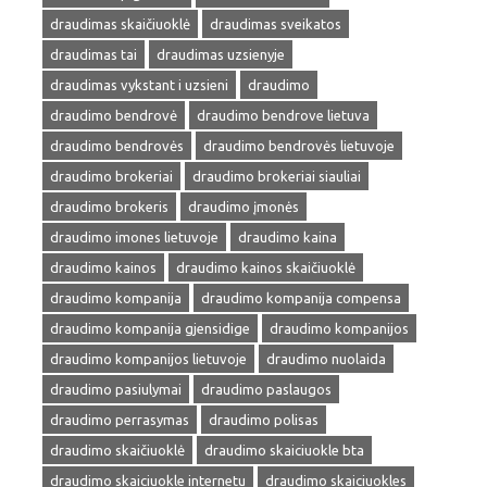
draudimas skaičiuoklė
draudimas sveikatos
draudimas tai
draudimas uzsienyje
draudimas vykstant i uzsieni
draudimo
draudimo bendrovė
draudimo bendrove lietuva
draudimo bendrovės
draudimo bendrovės lietuvoje
draudimo brokeriai
draudimo brokeriai siauliai
draudimo brokeris
draudimo įmonės
draudimo imones lietuvoje
draudimo kaina
draudimo kainos
draudimo kainos skaičiuoklė
draudimo kompanija
draudimo kompanija compensa
draudimo kompanija gjensidige
draudimo kompanijos
draudimo kompanijos lietuvoje
draudimo nuolaida
draudimo pasiulymai
draudimo paslaugos
draudimo perrasymas
draudimo polisas
draudimo skaičiuoklė
draudimo skaiciuokle bta
draudimo skaiciuokle internetu
draudimo skaiciuokles