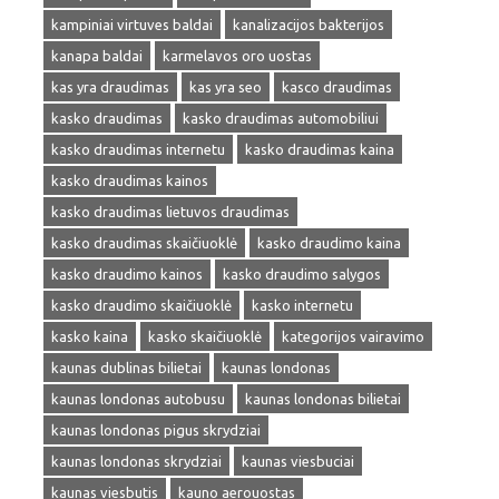
kampiniai virtuves baldai
kanalizacijos bakterijos
kanapa baldai
karmelavos oro uostas
kas yra draudimas
kas yra seo
kasco draudimas
kasko draudimas
kasko draudimas automobiliui
kasko draudimas internetu
kasko draudimas kaina
kasko draudimas kainos
kasko draudimas lietuvos draudimas
kasko draudimas skaičiuoklė
kasko draudimo kaina
kasko draudimo kainos
kasko draudimo salygos
kasko draudimo skaičiuoklė
kasko internetu
kasko kaina
kasko skaičiuoklė
kategorijos vairavimo
kaunas dublinas bilietai
kaunas londonas
kaunas londonas autobusu
kaunas londonas bilietai
kaunas londonas pigus skrydziai
kaunas londonas skrydziai
kaunas viesbuciai
kaunas viesbutis
kauno aerouostas