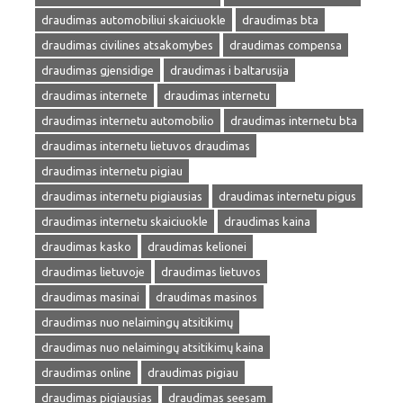
draudimas automobiliui skaiciuokle
draudimas bta
draudimas civilines atsakomybes
draudimas compensa
draudimas gjensidige
draudimas i baltarusija
draudimas internete
draudimas internetu
draudimas internetu automobilio
draudimas internetu bta
draudimas internetu lietuvos draudimas
draudimas internetu pigiau
draudimas internetu pigiausias
draudimas internetu pigus
draudimas internetu skaiciuokle
draudimas kaina
draudimas kasko
draudimas kelionei
draudimas lietuvoje
draudimas lietuvos
draudimas masinai
draudimas masinos
draudimas nuo nelaimingų atsitikimų
draudimas nuo nelaimingų atsitikimų kaina
draudimas online
draudimas pigiau
draudimas pigiausias
draudimas seesam