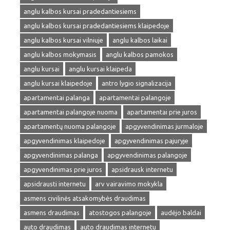
anglu kalbos kursai pradedantiesiems
anglu kalbos kursai pradedantiesiems klaipedoje
anglu kalbos kursai vilniuje
anglu kalbos laikai
anglu kalbos mokymasis
anglu kalbos pamokos
anglu kursai
anglu kursai klaipeda
anglu kursai klaipedoje
antro lygio signalizacija
apartamentai palanga
apartamentai palangoje
apartamentai palangoje nuoma
apartamentai prie juros
apartamentų nuoma palangoje
apgyvendinimas jurmaloje
apgyvendinimas klaipedoje
apgyvendinimas pajuryje
apgyvendinimas palanga
apgyvendinimas palangoje
apgyvendinimas prie juros
apsidrausk internetu
apsidrausti internetu
arv vairavimo mokykla
asmens civilinės atsakomybės draudimas
asmens draudimas
atostogos palangoje
audėjo baldai
auto draudimas
auto draudimas internetu