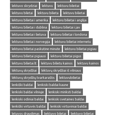
lektuvo skrydziai
lektuvu
lektuvu bileitai
lektuvu biletai
lektuvu bilieta
lektuvu bilietai
lektuvu bilietai i amerika
lektuvu bilietai i anglija
lektuvu bilietai i dublina
lektuvu bilietai i jav
lektuvu bilietai i lietuva
lektuvu bilietai i londona
lektuvu bilietai i norvegija
lektuvu bilietai internetu
lektuvu bilietai paskutine minute
lektuvu bilietai pigiau
lektuvu bilietai pigiausi
lektuvu bilietai pigus
lektuvu bilietai.lt
lektuvu bilietu kainos
lektuvu kainos
lėktuvų skrydžiai
lėktuvų skrydžiai iš vilniaus
lėktuvų skrydžių tvarkaraštis
lektuvubilietai
lenkiški baldai
lenkiski baldai kaune
lenkiski baldai vilniuje
lenkiski minksti baldai
lenkiski odiniai baldai
lenkiski svetaines baldai
lenkiški virtuvės baldai
lenkiski virtuviniai baldai
letuvos draudimas
liektuvo biletai
liektuvo bilietai