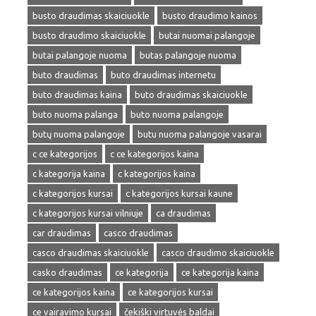
busto draudimas skaiciuokle
busto draudimo kainos
busto draudimo skaiciuokle
butai nuomai palangoje
butai palangoje nuoma
butas palangoje nuoma
buto draudimas
buto draudimas internetu
buto draudimas kaina
buto draudimas skaiciuokle
buto nuoma palanga
buto nuoma palangoje
butų nuoma palangoje
butu nuoma palangoje vasarai
c ce kategorijos
c ce kategorijos kaina
c kategorija kaina
c kategorijos kaina
c kategorijos kursai
c kategorijos kursai kaune
c kategorijos kursai vilniuje
ca draudimas
car draudimas
casco draudimas
casco draudimas skaiciuokle
casco draudimo skaiciuokle
casko draudimas
ce kategorija
ce kategorija kaina
ce kategorijos kaina
ce kategorijos kursai
ce vairavimo kursai
čekiški virtuvės baldai