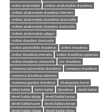
civilinė atsakomybė
civilinės atsakomybės draudimas
civilinės atsakomybės draudimas internetu
civilines atsakomybes draudimas skaiciuokle
civilinės atsakomybės draudimo skaičiuoklė
civilinės atsakomybės sąlygos
civilinio draudimo skaiciuokle
civilinis automobilio draudimas
civilinis draudimas
civilinis draudimas internetu
civilinis draudimas pigiausias
civilinis draudimas skaiciuokle
cmr draudimas
compensa automobilio draudimas
compensa draudimas
compensa draudimas internetu
compensa gyvybės draudimas
d kategorijos kursai
dalios baldai
darbo baldai
darudimas
dėvėti baldai
deveti baldai alytuje
deveti baldai kaunas
dėvėti baldai kaune
deveti baldai utenoje
deveti baldai vilniuje
deveti baldai vilnius