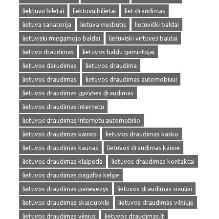
liektuvu biletai
liektuvu bilietai
liet draudimas
lietuva sanatorija
lietuva viesbutis
lietuviški baldai
lietuviski miegamojo baldai
lietuviski virtuves baldai
lietuvo draudimas
lietuvos baldu gamintojai
lietuvos darudimas
lietuvos draudima
lietuvos draudimas
lietuvos draudimas automobiliui
lietuvos draudimas gyvybes draudimas
lietuvos draudimas internetu
lietuvos draudimas internetu automobilio
lietuvos draudimas kainos
lietuvos draudimas kasko
lietuvos draudimas kaunas
lietuvos draudimas kaune
lietuvos draudimas klaipeda
lietuvos draudimas kontaktai
lietuvos draudimas pagalba kelyje
lietuvos draudimas panevezys
lietuvos draudimas siauliai
lietuvos draudimas skaiciuokle
lietuvos draudimas vilniuje
lietuvos draudimas vilnius
lietuvos draudimas.lt