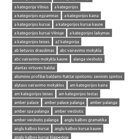
a kategorija Vilnius
a kategorijos
a kategorijos egzaminas
a kategorijos kaina
a kategorijos kursai
a kategorijos kursai kaune
a kategorijos kursai Vilniuje
a kategorijos laikymas
a kategorijos teises
a2 kategorija
ab lietuvos draudimas
abc vairavimo mokykla
abc vairavimo mokykla kaune
alanga viesbutis
alantas virtuves baldai
aliuminio profiliai baldams Raktai spintoms: sieninės spintos
alytaus vairavimo mokyklos
am kategorijos kaina
am kategorijos teises
am kategorijos testas
amber palace
amber palace palanga
amber palanga
amber spa palanga
amber viesbutis
amber viesbutis palanga
anglu kalbos gramatika
anglu kalbos kursai
anglu kalbos kursai kaune
anglu kalbos kursai klaipedoje