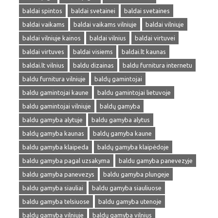
baldai spintos
baldai svetainei
baldai svetaines
baldai vaikams
baldai vaikams vilniuje
baldai vilniuje
baldai vilniuje kainos
baldai vilnius
baldai virtuvei
baldai virtuves
baldai visiems
baldai.lt kaunas
baldai.lt vilnius
baldu dizainas
baldu furnitura internetu
baldu furnitura vilniuje
baldų gamintojai
baldu gamintojai kaune
baldu gamintojai lietuvoje
baldu gamintojai vilniuje
baldų gamyba
baldu gamyba alytuje
baldu gamyba alytus
baldų gamyba kaunas
baldų gamyba kaune
baldu gamyba klaipeda
baldų gamyba klaipėdoje
baldu gamyba pagal uzsakyma
baldu gamyba panevezyje
baldu gamyba panevezys
baldu gamyba plungeje
baldu gamyba siauliai
baldu gamyba siauliuose
baldu gamyba telsiuose
baldu gamyba utenoje
baldų gamyba vilniuje
baldų gamyba vilnius