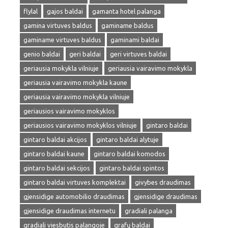
flylal
gajos baldai
gamanta hotel palanga
gamina virtuves baldus
gaminame baldus
gaminame virtuves baldus
gaminami baldai
genio baldai
geri baldai
geri virtuves baldai
geriausia mokykla vilniuje
geriausia vairavimo mokykla
geriausia vairavimo mokykla kaune
geriausia vairavimo mokykla vilniuje
geriausios vairavimo mokyklos
geriausios vairavimo mokyklos vilniuje
gintaro baldai
gintaro baldai akcijos
gintaro baldai alytuje
gintaro baldai kaune
gintaro baldai komodos
gintaro baldai sekcijos
gintaro baldai spintos
gintaro baldai virtuves komplektai
givybes draudimas
gjensidige automobilio draudimas
gjensidige draudimas
gjensidige draudimas internetu
gradiali palanga
gradiali viesbutis palangoje
grafų baldai