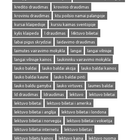
kredito draudimas
krovinio draudimas
kroviniu draudimas
ktu poilsio namai palangoje
kursai klaipedoje
kursiu kaimas sventojoje
kylis klaipeda
l draudimas
l4ktuvo bilietai
labai pigus skrydziai
laidavimo draudimas
laimutes vairavimo mokykla
langai
langai vilniuje
langai vilniuje kainos
laukininku vairavimo mokykla
lauko baldai
lauko baldai akcija
lauko baldai kainos
lauko baldai kaune
lauko baldai pinti
lauko baldu gamyba
lauko virtuves
laumes baldai
ld draudimas
ldraudimas
lektuvo
lektuvo biletai
lektuvo bilietai
lektuvo bilietai i amerika
lektuvo bilietai i anglija
lektuvo bilietai i londona
lektuvo bilietai i norvegija
lektuvo bilietai i vokietija
lėktuvo bilietai internetu
lektuvo bilietas
lėktuvo bilietu kainos
lektuvo kaina
lektuvo nuoma