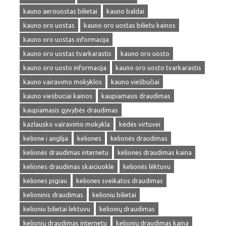
kauno aerouostas bilietai
kauno baldai
kauno oro uostas
kauno oro uostas bilietu kainos
kauno oro uostas informacija
kauno oro uostas tvarkarastis
kauno oro uosto
kauno oro uosto informacija
kauno oro uosto tvarkarastis
kauno vairavimo mokyklos
kauno viešbučiai
kauno viesbuciai kainos
kaupiamasis draudimas
kaupiamasis gyvybės draudimas
kazlausko vairavimo mokykla
kėdės virtuvei
kelione i anglija
keliones
kelionės draudimas
kelionės draudimas internetu
keliones draudimas kaina
keliones draudimas skaiciuokle
kelionės lėktuvu
keliones pigiau
keliones sveikatos draudimas
kelioninis draudimas
kelioniu bilietai
kelioniu bilietai lektuvu
kelionių draudimas
kelionių draudimas internetu
kelionių draudimas kaina