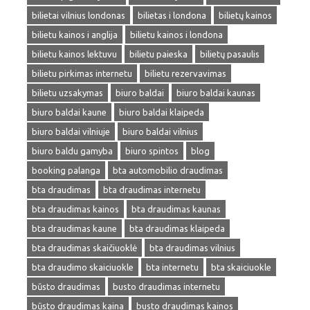
bilietai vilnius londonas
bilietas i londona
bilietų kainos
bilietu kainos i anglija
bilietu kainos i londona
bilietu kainos lektuvu
bilietu paieska
bilietų pasaulis
bilietu pirkimas internetu
bilietu rezervavimas
bilietu uzsakymas
biuro baldai
biuro baldai kaunas
biuro baldai kaune
biuro baldai klaipeda
biuro baldai vilniuje
biuro baldai vilnius
biuro baldu gamyba
biuro spintos
blog
booking palanga
bta automobilio draudimas
bta draudimas
bta draudimas internetu
bta draudimas kainos
bta draudimas kaunas
bta draudimas kaune
bta draudimas klaipeda
bta draudimas skaičiuoklė
bta draudimas vilnius
bta draudimo skaiciuokle
bta internetu
bta skaiciuokle
būsto draudimas
busto draudimas internetu
būsto draudimas kaina
busto draudimas kainos