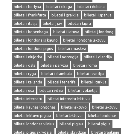
bilietai i berlyna
bilietai i cikaga
bilietai i dublina
bilietai i frankfurta
bilietai i graikija
bilietai i ispanija
bilietai i italija
bilietai į jav
bilietai i kipra
bilietai i kopenhaga
bilietai i lietuva
bilietai į londoną
bilietai i londona is kauno
bilietai i londona lektuvu
bilietai i londona pigus
bilietai i maskva
bilietai i niujorka
bilietai i norvegija
bilietai i olandija
bilietai i osla
bilietai i paryziu
bilietai i roma
bilietai i ryga
bilietai i stambula
bilietai i svedija
bilietai i tailanda
bilietai i tenerife
bilietai i turkija
bilietai i usa
bilietai i vilniu
bilietai i vokietija
bilietai internetu
bilietai internetu lektuvu
bilietai kaunas londonas
bilietai lektuvo
bilietai lėktuvu
bilietai lektuvu pigiau
bilietai lektuvui
bilietai londonas
bilietai londonas vilnius
bilietai pigiau
bilietai pigus
bilietai pigus skrydziai
bilietai skrydziai
bilietai traukiniu