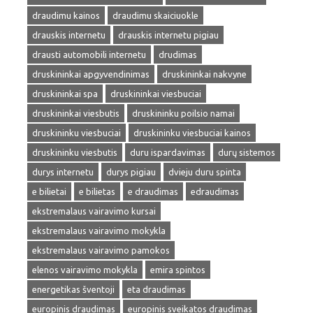
draudimu kainos
draudimu skaiciuokle
drauskis internetu
drauskis internetu pigiau
drausti automobili internetu
drudimas
druskininkai apgyvendinimas
druskininkai nakvyne
druskininkai spa
druskininkai viesbuciai
druskininkai viesbutis
druskininku poilsio namai
druskininku viesbuciai
druskininku viesbuciai kainos
druskininku viesbutis
duru ispardavimas
durų sistemos
durys internetu
durys pigiau
dvieju duru spinta
e bilietai
e bilietas
e draudimas
edraudimas
ekstremalaus vairavimo kursai
ekstremalaus vairavimo mokykla
ekstremalaus vairavimo pamokos
elenos vairavimo mokykla
emira spintos
energetikas šventoji
eta draudimas
europinis draudimas
europinis sveikatos draudimas