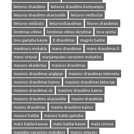
lietuvos draudimo
lietuvos draudimo kompanijos
lietuvos draudimo skaiciuokle
lietuvos viešbučiai
lietuvos viešbutis
lietuvosdraudimas
lituvos draudimas
londonas vilnius
londonas vilnius skrydziai
lova spinta
lovu gamyba kaune
lt draudimas
magrės baldai
manikiuro mokykla
mano draudimas
mano draudimas.lt
mano virtuvė
marijampoles vairavimo mokyklos
masazo akademija
masinos draudimas
masinos draudimas anglijoje
masinos draudimas internetu
masinos draudimas kainos
masinos draudimas lietuvoje
masinos draudimas uk
masinos draudimo kainos
masinos draudimo skaiciuokle
masinu draudimai
masinu draudimas
masinu draudimo kainos
masyvo baldai
masyvo baldu gamyba
mato baldai kaunas
mato baldai kaune
maža virtuvė
mazeikiu vairavimo mokyklos
mazos virtuves