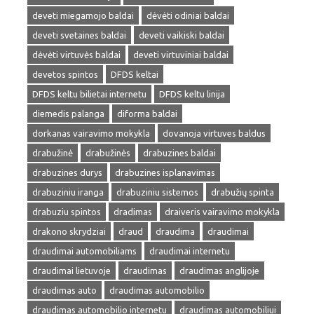
deveti miegamojo baldai
dėvėti odiniai baldai
deveti svetaines baldai
deveti vaikiski baldai
dėvėti virtuvės baldai
deveti virtuviniai baldai
devetos spintos
DFDS keltai
DFDS keltu bilietai internetu
DFDS keltu linija
diemedis palanga
diforma baldai
dorkanas vairavimo mokykla
dovanoja virtuves baldus
drabužinė
drabužinės
drabuzines baldai
drabuzines durys
drabuzines isplanavimas
drabuziniu iranga
drabuziniu sistemos
drabužių spinta
drabuziu spintos
dradimas
draiveris vairavimo mokykla
drakono skrydziai
draud
draudima
draudimai
draudimai automobiliams
draudimai internetu
draudimai lietuvoje
draudimas
draudimas anglijoje
draudimas auto
draudimas automobilio
draudimas automobilio internetu
draudimas automobiliui