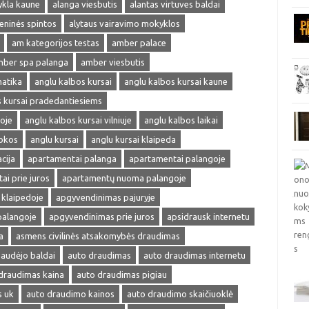
ykla kaune
alanga viesbutis
alantas virtuves baldai
ieninės spintos
alytaus vairavimo mokyklos
am kategorijos testas
amber palace
ber spa palanga
amber viesbutis
matika
anglu kalbos kursai
anglu kalbos kursai kaune
s kursai pradedantiesiems
oje
anglu kalbos kursai vilniuje
anglu kalbos laikai
okos
anglu kursai
anglu kursai klaipeda
cija
apartamentai palanga
apartamentai palangoje
ai prie juros
apartamentų nuoma palangoje
klaipedoje
apgyvendinimas pajuryje
palangoje
apgyvendinimas prie juros
apsidrausk internetu
a
asmens civilinės atsakomybės draudimas
audėjo baldai
auto draudimas
auto draudimas internetu
draudimas kaina
auto draudimas pigiau
s uk
auto draudimo kainos
auto draudimo skaičiuoklė