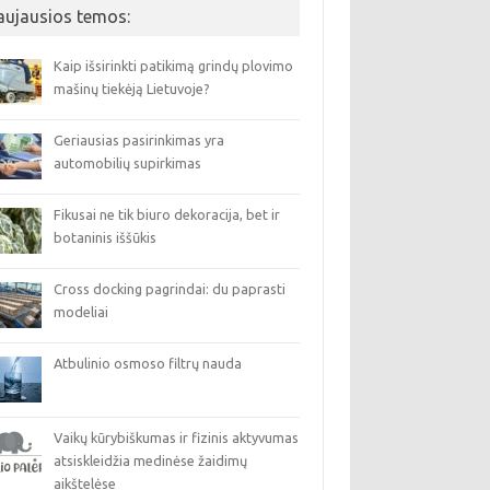
aujausios temos:
Kaip išsirinkti patikimą grindų plovimo
mašinų tiekėją Lietuvoje?
Geriausias pasirinkimas yra
automobilių supirkimas
Fikusai ne tik biuro dekoracija, bet ir
botaninis iššūkis
Cross docking pagrindai: du paprasti
modeliai
Atbulinio osmoso filtrų nauda
Vaikų kūrybiškumas ir fizinis aktyvumas
atsiskleidžia medinėse žaidimų
aikštelėse