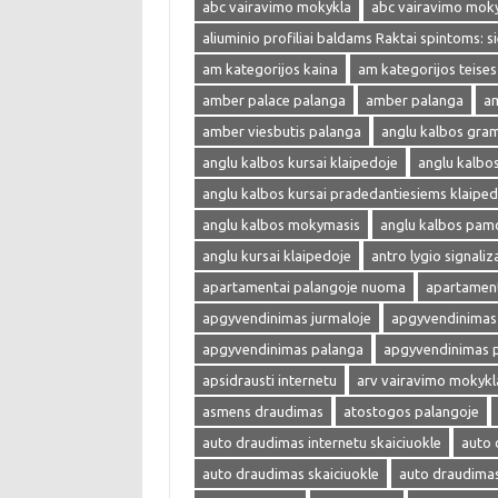
abc vairavimo mokykla
abc vairavimo mok
aliuminio profiliai baldams Raktai spintoms: s
am kategorijos kaina
am kategorijos teises
amber palace palanga
amber palanga
am
amber viesbutis palanga
anglu kalbos gra
anglu kalbos kursai klaipedoje
anglu kalbo
anglu kalbos kursai pradedantiesiems klaiped
anglu kalbos mokymasis
anglu kalbos pam
anglu kursai klaipedoje
antro lygio signaliza
apartamentai palangoje nuoma
apartament
apgyvendinimas jurmaloje
apgyvendinimas 
apgyvendinimas palanga
apgyvendinimas 
apsidrausti internetu
arv vairavimo mokykl
asmens draudimas
atostogos palangoje
auto draudimas internetu skaiciuokle
auto 
auto draudimas skaiciuokle
auto draudima