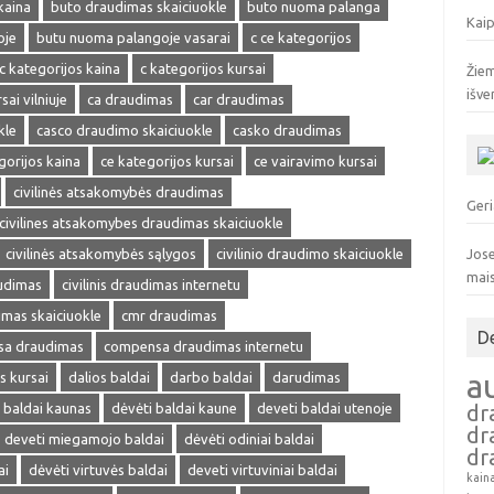
kaina
buto draudimas skaiciuokle
buto nuoma palanga
Kaip
oje
butu nuoma palangoje vasarai
c ce kategorijos
c kategorijos kaina
c kategorijos kursai
Žiem
išve
sai vilniuje
ca draudimas
car draudimas
kle
casco draudimo skaiciuokle
casko draudimas
gorijos kaina
ce kategorijos kursai
ce vairavimo kursai
civilinės atsakomybės draudimas
Geri
civilines atsakomybes draudimas skaiciuokle
civilinės atsakomybės sąlygos
civilinio draudimo skaiciuokle
Jose
mai
audimas
civilinis draudimas internetu
dimas skaiciuokle
cmr draudimas
D
a draudimas
compensa draudimas internetu
a
s kursai
dalios baldai
darbo baldai
darudimas
 baldai kaunas
dėvėti baldai kaune
deveti baldai utenoje
dr
dr
deveti miegamojo baldai
dėvėti odiniai baldai
dr
ai
dėvėti virtuvės baldai
deveti virtuviniai baldai
kain