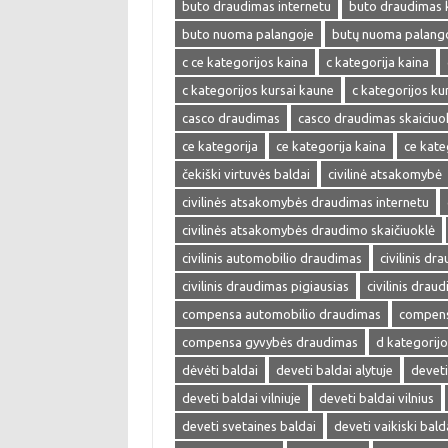
buto draudimas internetu
buto draudimas 
buto nuoma palangoje
butų nuoma palang
c ce kategorijos kaina
c kategorija kaina
c kategorijos kursai kaune
c kategorijos kur
casco draudimas
casco draudimas skaiciuo
ce kategorija
ce kategorija kaina
ce kate
čekiški virtuvės baldai
civilinė atsakomybė
civilinės atsakomybės draudimas internetu
civilinės atsakomybės draudimo skaičiuoklė
civilinis automobilio draudimas
civilinis dr
civilinis draudimas pigiausias
civilinis drau
compensa automobilio draudimas
compens
compensa gyvybės draudimas
d kategorijo
dėvėti baldai
deveti baldai alytuje
deveti
deveti baldai vilniuje
deveti baldai vilnius
deveti svetaines baldai
deveti vaikiski bald