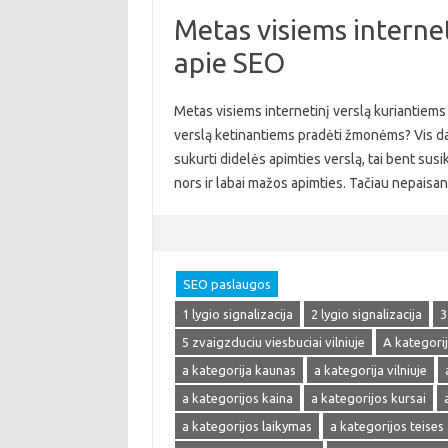
Metas visiems internet
apie SEO
Metas visiems internetinį verslą kuriantiems 
verslą ketinantiems pradėti žmonėms? Vis daugi
sukurti didelės apimties verslą, tai bent susik
nors ir labai mažos apimties. Tačiau nepaisa
SEO paslaugos
1 lygio signalizacija
2 lygio signalizacija
3
5 zvaigzduciu viesbuciai vilniuje
A kategori
a kategorija kaunas
a kategorija vilniuje
a kategorijos kaina
a kategorijos kursai
a kategorijos laikymas
a kategorijos teises