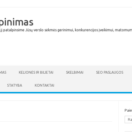
lpinimas
 jį patalpinsime Jūsų verslo sėkmės gerinimui, konkurencijos įveikimui, matomumu
Skip to content
MAS
KELIONĖS IR BILIETAI
SKELBIMAI
SEO PASLAUGOS
STATYBA
KONTAKTAI
Pai