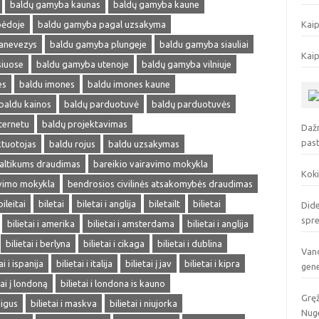
baldų gamyba kaunas
baldų gamyba kaune
pėdoje
baldu gamyba pagal uzsakyma
Kaip
anevezys
baldu gamyba plungeje
baldu gamyba siauliai
Kaip
siuose
baldu gamyba utenoje
baldų gamyba vilniuje
es
baldu imones
baldu imones kaune
baldu kainos
baldų parduotuvė
baldų parduotuvės
ternetu
baldų projektavimas
Dažn
pas
ktuotojas
baldu rojus
baldu uzsakymas
altikums draudimas
bareikio vairavimo mokykla
Koki
avimo mokykla
bendrosios civilinės atsakomybės draudimas
bileitai
biletai
biletai i anglija
biletailt
bilietai
Dide
spr
bilietai i amerika
bilietai i amsterdama
bilietai i anglija
bilietai i berlyna
bilietai i cikaga
bilietai i dublina
Vand
ai i ispanija
bilietai i italija
bilietai į jav
bilietai i kipra
gen
tai į londoną
bilietai i londona is kauno
Gręž
pigus
bilietai i maskva
bilietai i niujorka
Nuge