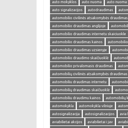
auto mokyklos
auto nuoma
auto nuoma 
auto signalizacijos
autodraudimas
autom
automobilio civilinės atsakomybės draudimas
automobilio draudimas anglijoje
automobil
automobilio draudimas internetu skaiciuokle
automobilio draudimas kainos
automobilio
automobilio draudimas uzsienyje
automobi
automobilio draudimo skaičiuoklė
automobi
automobilio privalomasis draudimas
autom
automobilių civilinės atsakomybės draudimas
automobiliu draudimas internetu
automobil
automobilių draudimas skaičiuoklė
automob
automobiliu draudimu kainos
automobilių 
automokykla
automokykla vilniuje
autom
autosignalizacija
autosignalizacijos
avia 
aviabilietai akcijos
aviabilietai i jav
aviabi