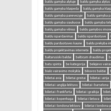
baldu gamyba alytuje
baldu gamyba alytus
baldu gamyba klaipeda
baldų gamyba klai
baldu gamyba panevezyje
baldu gamyba p
baldu gamyba siauliuose
baldu gamyba tel
baldų gamyba vilnius
baldu gamybos imon
baldu ispardavimas
baldu isparduotuve
baldu parduotuves kaune
baldu prekyba in
baldu projektavimas internete
baldu proje
baltarusiski baldai
balticum draudimas
b
batu spinta
be kategorija
belejevo vair
bialo vairavimo mokykla
bikuvos baldai
bilietai avia
bilietai greitai
bilietai i airija
bilietai i anglija lektuvu
bilietai i barselona
bilietai i frankfurta
bilietai i graikija
biliet
bilietai i kopenhaga
bilietai i lietuva
bilie
bilietai i londona lektuvu
bilietai i londona 