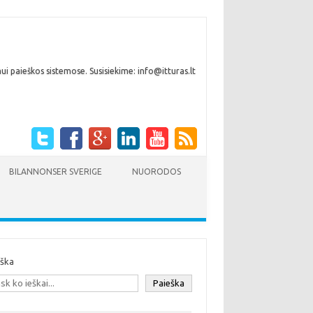
i paieškos sistemose. Susisiekime: info@itturas.lt
BILANNONSER SVERIGE
NUORODOS
eška
Paieška