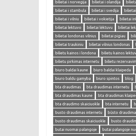
bilietai i norvegija
bilietai i olandija
biliet
bilietai i stambula
bilietai i svedija
bilieta
bilietai i vilniu
bilietai i vokietija
bilietai i
bilietai lektuvo
bilietai lėktuvu
bilietai l
bilietai londonas vilnius
bilietai pigiau
bil
bilietai traukiniu
bilietai vilnius londonas
bilietu kainos i londona
bilietu kainos lektu
bilietu pirkimas internetu
bilietu rezervavi
biuro baldai kaune
biuro baldai klaipeda
biuro baldu gamyba
biuro spintos
blog
bta draudimas
bta draudimas internetu
bta draudimas kaune
bta draudimas klaip
bta draudimo skaiciuokle
bta internetu
b
busto draudimas internetu
būsto draudima
busto draudimas skaiciuokle
busto draudi
butai nuomai palangoje
butai palangoje n