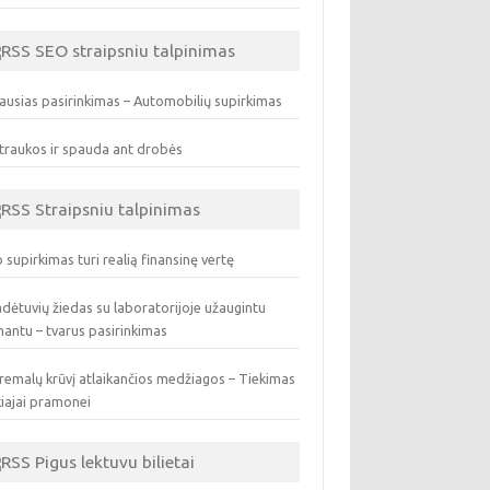
SEO straipsniu talpinimas
ausias pasirinkimas – Automobilių supirkimas
traukos ir spauda ant drobės
Straipsniu talpinimas
 supirkimas turi realią finansinę vertę
dėtuvių žiedas su laboratorijoje užaugintu
antu – tvarus pasirinkimas
remalų krūvį atlaikančios medžiagos – Tiekimas
iajai pramonei
Pigus lektuvu bilietai