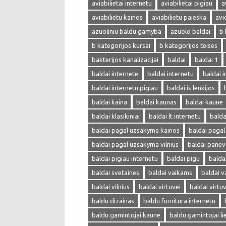
aviabilietai internetu
aviabilietai pigiau
a
aviabilietu kainos
aviabilietu paieska
avi
azuoliniu baldu gamyba
azuolo baldai
b 
b kategorijos kursai
b kategorijos teises
bakterijos kanalizacijai
baldai
baldai 1
baldai internete
baldai internetu
baldai i
baldai internetu pigiau
baldai is lenkijos
baldai kaina
baldai kaunas
baldai kaune
baldai klasikiniai
baldai lt internetu
bald
baldai pagal uzsakyma kainos
baldai paga
baldai pagal uzsakyma vilnius
baldai panev
baldai pigiau internetu
baldai pigu
balda
baldai svetaines
baldai vaikams
baldai v
baldai vilnius
baldai virtuvei
baldai virtu
baldu dizainas
baldu furnitura internetu
baldu gamintojai kaune
baldu gamintojai li