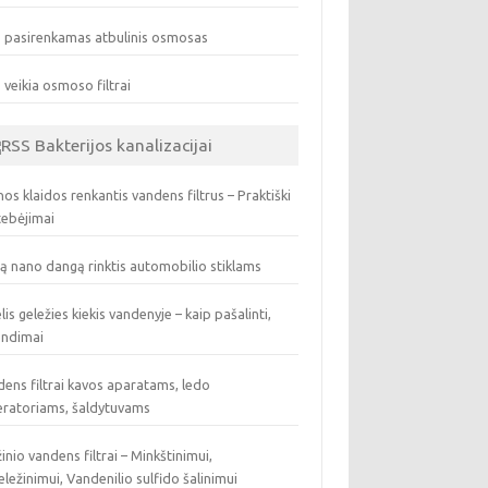
 pasirenkamas atbulinis osmosas
 veikia osmoso filtrai
Bakterijos kanalizacijai
os klaidos renkantis vandens filtrus – Praktiški
tebėjimai
ą nano dangą rinktis automobilio stiklams
lis geležies kiekis vandenyje – kaip pašalinti,
endimai
ens filtrai kavos aparatams, ledo
eratoriams, šaldytuvams
inio vandens filtrai – Minkštinimui,
ležinimui, Vandenilio sulfido šalinimui