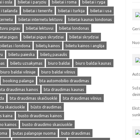
ai i osla
bilietai i paryziu
bilietai i roma
bilietai i ryga
i i tailanda
bilietai i tenerife
bilietai i turkija
bilietai i usa
nternetu
bilietai internetu lektuvu
bilietai kaunas londonas
ektuvu pigiau
bilietai lektuvui
bilietai londonas
Geri
ietai pigus
bilietai pigus skrydziai
bilietai skrydziai
Nuo
bilietas i londona
bilietų kainos
bilietu kainos i anglija
vu
bilietu paieska
bilietų pasaulis
mas
bilietu uzsakymas
biuro baldai
biuro baldai kaunas
biuro baldai vilniuje
biuro baldai vilnius
Auto
booking palanga
bta automobilio draudimas
Suža
bta draudimas kainos
bta draudimas kaunas
deim
eda
bta draudimas skaičiuoklė
bta draudimas vilnius
ta skaiciuokle
būsto draudimas
Ekst
sunk
s kaina
busto draudimas kainos
mo kainos
busto draudimo skaiciuokle
uoma
butas palangoje nuoma
buto draudimas