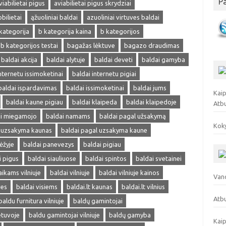
P
viabilietai pigus
aviabilietai pigus skrydziai
obilietai
ąžuoliniai baldai
azuoliniai virtuves baldai
kategorija
b kategorija kaina
b kategorijos
b kategorijos testai
bagažas lėktuve
bagazo draudimas
baldai akcija
baldai alytuje
baldai deveti
baldai gamyba
nternetu issimoketinai
baldai internetu pigiai
baldai ispardavimas
baldai issimoketinai
baldai jums
Kaip
baldai kaune pigiau
baldai klaipeda
baldai klaipedoje
Atb
ai miegamojo
baldai namams
baldai pagal užsakymą
Koky
l uzsakyma kaunas
baldai pagal uzsakyma kaune
ėžyje
baldai panevezys
baldai pigiau
i pigus
baldai siauliuose
baldai spintos
baldai svetainei
aikams vilniuje
baldai vilniuje
baldai vilniuje kainos
Vand
ves
baldai visiems
baldai.lt kaunas
baldai.lt vilnius
Atbu
baldu furnitura vilniuje
baldų gamintojai
etuvoje
baldu gamintojai vilniuje
baldų gamyba
Kaip