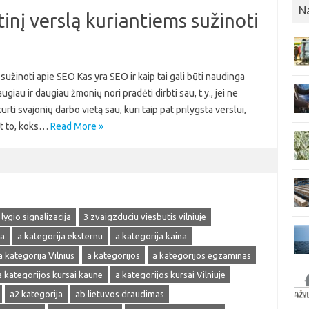
N
inį verslą kuriantiems sužinoti
sužinoti apie SEO Kas yra SEO ir kaip tai gali būti naudinga
au ir daugiau žmonių nori pradėti dirbti sau, t.y., jei ne
urti svajonių darbo vietą sau, kuri taip pat prilygsta verslui,
nt to, koks…
Read More »
 lygio signalizacija
3 zvaigzduciu viesbutis vilniuje
ja
a kategorija eksternu
a kategorija kaina
a kategorija Vilnius
a kategorijos
a kategorijos egzaminas
a kategorijos kursai kaune
a kategorijos kursai Vilniuje
a2 kategorija
ab lietuvos draudimas