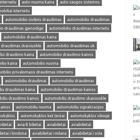
internetu
auto nuoma kaina
auto saugos sistemos
obiliai internetu
automobilio civilinis draudimas
automobilio draudimas
io draudimas gjensidige
automobilio draudimas internetu
automobilio draudimas kaina
 draudimas skaiciuokle
automobilio draudimas uk
lio draudimo kaina
automobilio draudimo kainos
lio kaina
automobilio nuoma
obilio privalomasis draudimas internetu
automobiliu draudimai
automobiliu draudimas
iu draudimas kaina
automobiliu draudimas kainos
iliu draudimo kainos
automobiliu draudimo skaiciuokle
kainos
automobiliu nuoma
automobiliu signalizacijos
okyklos
automokyklos ket testai
automokyklos vilniuje
bilietai
avia.lt bilietai
aviabiletai
aviabilietai
lietai i londona
aviabilietai i milana
aviabilietai i osla