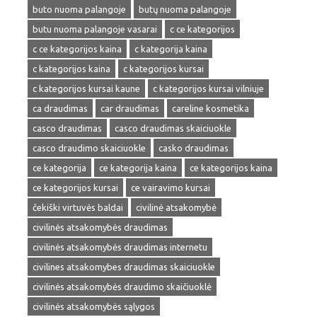
buto nuoma palangoje
butų nuoma palangoje
butu nuoma palangoje vasarai
c ce kategorijos
c ce kategorijos kaina
c kategorija kaina
c kategorijos kaina
c kategorijos kursai
c kategorijos kursai kaune
c kategorijos kursai vilniuje
ca draudimas
car draudimas
careline kosmetika
casco draudimas
casco draudimas skaiciuokle
casco draudimo skaiciuokle
casko draudimas
ce kategorija
ce kategorija kaina
ce kategorijos kaina
ce kategorijos kursai
ce vairavimo kursai
čekiški virtuvės baldai
civilinė atsakomybė
civilinės atsakomybės draudimas
civilinės atsakomybės draudimas internetu
civilines atsakomybes draudimas skaiciuokle
civilinės atsakomybės draudimo skaičiuoklė
civilinės atsakomybės sąlygos