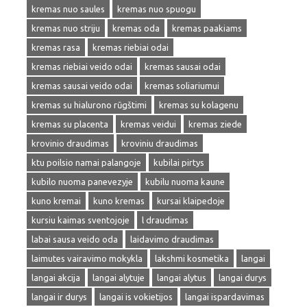
kremas nuo saules
kremas nuo spuogu
kremas nuo striju
kremas oda
kremas paakiams
kremas rasa
kremas riebiai odai
kremas riebiai veido odai
kremas sausai odai
kremas sausai veido odai
kremas soliariumui
kremas su hialurono rūgštimi
kremas su kolagenu
kremas su placenta
kremas veidui
kremas ziede
krovinio draudimas
kroviniu draudimas
ktu poilsio namai palangoje
kubilai pirtys
kubilo nuoma panevezyje
kubilu nuoma kaune
kuno kremai
kuno kremas
kursai klaipedoje
kursiu kaimas sventojoje
l draudimas
labai sausa veido oda
laidavimo draudimas
laimutes vairavimo mokykla
lakshmi kosmetika
langai
langai akcija
langai alytuje
langai alytus
langai durys
langai ir durys
langai is vokietijos
langai ispardavimas