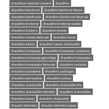
draudimas vykstant i uzsieni
draudimo
draudimo bendrovė
draudimo bendrove lietuva
draudimo bendrovės
draudimo bendrovės lietuvoje
draudimo brokeriai
draudimo brokeriai siauliai
draudimo brokeris
draudimo įmonės
draudimo imones lietuvoje
draudimo kaina
draudimo kainos
draudimo kainos skaičiuoklė
draudimo kompanija
draudimo kompanija compensa
draudimo kompanija gjensidige
draudimo kompanijos
draudimo kompanijos lietuvoje
draudimo nuolaida
draudimo pasiulymai
draudimo paslaugos
draudimo perrasymas
draudimo polisas
draudimo skaičiuoklė
draudimo skaiciuokle bta
draudimo skaiciuokle internetu
draudimo skaiciuokles
draudimu kainos
draudimu skaiciuokle
drauskis internetu
drauskis internetu pigiau