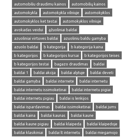
automobiliu draudimu kainos
automobilių kainos
automokykla
automokykla vilniuje
automokyklos
automokyklos ket testai
automokyklos vilniuje
avokadas veidui
ąžuoliniai baldai
azuoliniai virtuves baldai
azuoliniu baldu gamyba
azuolo baldai
b kategorija
b kategorija kaina
b kategorijos
b kategorijos kursai
b kategorijos teises
b kategorijos testai
bagazo draudimas
baldai
baldai 1
baldai akcija
baldai alytuje
baldai deveti
baldai gamyba
baldai internete
baldai internetu
baldai internetu issimoketinai
baldai internetu pigiai
baldai internetu pigiau
baldai is lenkijos
baldai ispardavimas
baldai issimoketinai
baldai jums
baldai kaina
baldai kaunas
baldai kaune
baldai kaune pigiau
baldai klaipeda
baldai klaipedoje
baldai klasikiniai
baldai lt internetu
baldai miegamojo