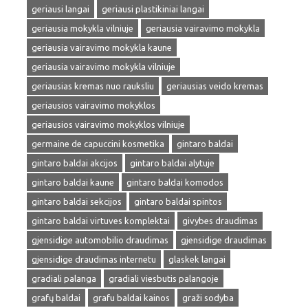
geriausi langai
geriausi plastikiniai langai
geriausia mokykla vilniuje
geriausia vairavimo mokykla
geriausia vairavimo mokykla kaune
geriausia vairavimo mokykla vilniuje
geriausias kremas nuo rauksliu
geriausias veido kremas
geriausios vairavimo mokyklos
geriausios vairavimo mokyklos vilniuje
germaine de capuccini kosmetika
gintaro baldai
gintaro baldai akcijos
gintaro baldai alytuje
gintaro baldai kaune
gintaro baldai komodos
gintaro baldai sekcijos
gintaro baldai spintos
gintaro baldai virtuves komplektai
givybes draudimas
gjensidige automobilio draudimas
gjensidige draudimas
gjensidige draudimas internetu
glaskek langai
gradiali palanga
gradiali viesbutis palangoje
grafų baldai
grafu baldai kainos
graži sodyba