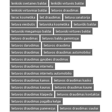
lenkiski svetaines baldai
lenkiški virtuvės baldai
lenkiski virtuviniai baldai
letuvos draudimas
lierac kosmetika
liet draudimas
lietuva sanatorija
lietuva viesbutis
lietuviska kosmetika
lietuviški baldai
lietuviski miegamojo baldai
lietuviski virtuves baldai
lietuvo draudimas
lietuvos baldu gamintojai
lietuvos darudimas
lietuvos draudima
lietuvos draudimas
lietuvos draudimas automobiliui
lietuvos draudimas gyvybes draudimas
lietuvos draudimas internetu
lietuvos draudimas internetu automobilio
lietuvos draudimas kainos
lietuvos draudimas kasko
lietuvos draudimas kaunas
lietuvos draudimas kaune
lietuvos draudimas klaipeda
lietuvos draudimas kontaktai
lietuvos draudimas pagalba kelyje
lietuvos draudimas panevezys
lietuvos draudimas siauliai