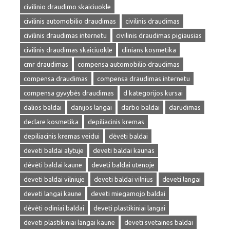
civilinio draudimo skaiciuokle
civilinis automobilio draudimas
civilinis draudimas
civilinis draudimas internetu
civilinis draudimas pigiausias
civilinis draudimas skaiciuokle
clinians kosmetika
cmr draudimas
compensa automobilio draudimas
compensa draudimas
compensa draudimas internetu
compensa gyvybės draudimas
d kategorijos kursai
dalios baldai
danijos langai
darbo baldai
darudimas
declare kosmetika
depiliacinis kremas
depiliacinis kremas veidui
dėvėti baldai
deveti baldai alytuje
deveti baldai kaunas
dėvėti baldai kaune
deveti baldai utenoje
deveti baldai vilniuje
deveti baldai vilnius
deveti langai
deveti langai kaune
deveti miegamojo baldai
dėvėti odiniai baldai
deveti plastikiniai langai
deveti plastikiniai langai kaune
deveti svetaines baldai