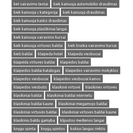
ket vairavimo testai
kiek kainuoja automobilio draudimas
kiek kainuoja c kategorija
kiek kainuoja draudimas
kiek kainuoja kasko draudimas
kiek kainuoja plastikiniai langai
kiek kainuoja vairavimo kursai
kiek kainuoja virtuves baldai
kiek trunka vairavimo kursai
kieti baldai
klaipeda hotel
klaipeda viesbuciai
klaipėda virtuves baldai
klaipėdos baldai
klaipedos baldai katalogas
klaipedos vairavimo mokyklos
klaipedos viesbuciai
klaipedos viesbuciai kainos
klaipedos viesbutis
klasikinė virtuvė
klasikines virtuves
klasikiniai baldai
klasikiniai baldai internetu
klasikiniai baldai kaune
klasikiniai miegamojo baldai
klasikiniai virtuvės baldai
klasikiniai virtuves baldai kaune
klasikiniu baldu gamyba
klijuotos medienos langai
knygu spinta
knygų spintos
kokius langus rinktis