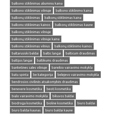
balkono stiklinimas aliuminiu kaina
balkono stiklinimas vilniuje
balkono stiklinimo kaina
balkonų stiklinimas
balkonų stiklinimas kaina
balkonu stiklinimas kainos
balkonų stiklinimas kaune
balkonų stiklinimas vilniuje
balkonų stiklinimas vilniuje kaina
balkonu stiklinimas vilnius
balkonų stiklinimo kainos
baltarusiski baldai
baltic langai
balticum draudimas
baltijos langai
baltikums draudimas
banketines sales vilniuje
bareikio vairavimo mokykla
batu spinta
be kategorija
belejevo vairavimo mokykla
bendrosios civilinės atsakomybės draudimas
benexere kosmetika
beoti kosmetika
bialo vairavimo mokykla
bikuvos baldai
biodroga kosmetika
bioline kosmetika
biuro baldai
biuro baldai kaunas
biuro baldai kaune