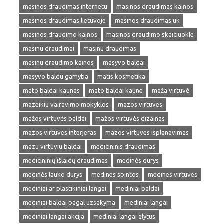
masinos draudimas internetu
masinos draudimas kainos
masinos draudimas lietuvoje
masinos draudimas uk
masinos draudimo kainos
masinos draudimo skaiciuokle
masinu draudimai
masinu draudimas
masinu draudimo kainos
masyvo baldai
masyvo baldu gamyba
matis kosmetika
mato baldai kaunas
mato baldai kaune
maža virtuvė
mazeikiu vairavimo mokyklos
mazos virtuves
mažos virtuvės baldai
mažos virtuvės dizainas
mazos virtuves interjeras
mazos virtuves isplanavimas
mazu virtuviu baldai
medicininis draudimas
medicininių išlaidų draudimas
medinės durys
medinės lauko durys
medines spintos
medines virtuves
mediniai ar plastikiniai langai
mediniai baldai
mediniai baldai pagal uzsakyma
mediniai langai
mediniai langai akcija
mediniai langai alytus