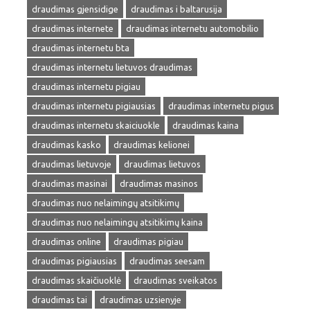
draudimas gjensidige
draudimas i baltarusija
draudimas internete
draudimas internetu automobilio
draudimas internetu bta
draudimas internetu lietuvos draudimas
draudimas internetu pigiau
draudimas internetu pigiausias
draudimas internetu pigus
draudimas internetu skaiciuokle
draudimas kaina
draudimas kasko
draudimas kelionei
draudimas lietuvoje
draudimas lietuvos
draudimas masinai
draudimas masinos
draudimas nuo nelaimingų atsitikimų
draudimas nuo nelaimingų atsitikimų kaina
draudimas online
draudimas pigiau
draudimas pigiausias
draudimas seesam
draudimas skaičiuoklė
draudimas sveikatos
draudimas tai
draudimas uzsienyje