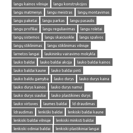
langu kainos vilniuje
langu konstrukcijos
langu matmenys
langu meistras
langų montavimas
langu paketai
langu parkas
langu pasaulis
langu profiliai
langu reguliavimas
langu roletai
langų sistemos
langu skaiciuokle
langu spalvos
langų stiklinimas
langu stiklinimas vilniuje
larnetos langai
laukininku vairavimo mokykla
lauko baldai
lauko baldai akcija
lauko baldai kainos
lauko baldai kaune
lauko baldai pinti
lauko baldu gamyba
lauko durys
lauko durys kaina
lauko durys kainos
lauko durys namui
lauko durys siauliai
lauko plastikines durys
lauko virtuves
laumes baldai
ld draudimas
ldraudimas
lenkiški baldai
lenkiski baldai kaune
lenkiski baldai vilniuje
lenkiski minksti baldai
lenkiski odiniai baldai
lenkiski plastikiniai langai