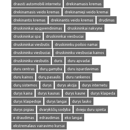
drausti automobili internetu
drekinamasis kremas
drekinamasis veido kremas
drekinamieji veido kremai
drekinantis kremas
drekinantis veido kremas
drudimas
druskininkai apgyvendinimas
druskininkai nakvyne
druskininkai spa
druskininkai viesbuciai
druskininkai viesbutis
druskininku poilsio namai
druskininku viesbuciai
druskininku viesbuciai kainos
druskininku viesbutis
duris
duru apvadai
duru centras
durų gamyba
duru ispardavimas
duru kainos
durų pasaulis
duru rankenos
durų sistemos
durys
durys akcija
durys internetu
durys kaina
durys kaunas
durys kaune
durys klaipeda
durys klaipedoje
durys langai
durys lauko
durys pigiau
dvarykščių sodyba
dvieju duru spinta
e draudimas
edraudimas
eko langai
ekstremalaus vairavimo kursai