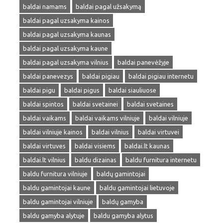
baldai namams
baldai pagal užsakymą
baldai pagal uzsakyma kainos
baldai pagal uzsakyma kaunas
baldai pagal uzsakyma kaune
baldai pagal uzsakyma vilnius
baldai panevėžyje
baldai panevezys
baldai pigiau
baldai pigiau internetu
baldai pigu
baldai pigus
baldai siauliuose
baldai spintos
baldai svetainei
baldai svetaines
baldai vaikams
baldai vaikams vilniuje
baldai vilniuje
baldai vilniuje kainos
baldai vilnius
baldai virtuvei
baldai virtuves
baldai visiems
baldai.lt kaunas
baldai.lt vilnius
baldu dizainas
baldu furnitura internetu
baldu furnitura vilniuje
baldų gamintojai
baldu gamintojai kaune
baldu gamintojai lietuvoje
baldu gamintojai vilniuje
baldų gamyba
baldu gamyba alytuje
baldu gamyba alytus