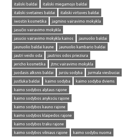
italiski baldai
italiski miegamojo baldai
italiski svetaines baldai
italiski virtuves baldai
iwostin kosmetika
jagmino vairavimo mokykla
jasučio vairavimo mokykla
jasucio vairavimo mokykla kainos
jaunuolio baldai
jaunuolio baldai kaune
jaunuolio kambario baldai
jautri veido oda
jautrios odos prieziura
jericho kosmetika
jtmc vairavimo mokykla
juodasis alksnis baldai
jurciu sodyba
jurmala viesbuciai
justluka baldai
kaimo sodyba
kaimo sodyba dviems
kaimo sodybos alytaus rajone
kaimo sodybos anyksciu rajone
kaimo sodybos kauno rajone
kaimo sodybos klaipedos rajone
kaimo sodybos traku rajone
kaimo sodybos vilniaus rajone
kaimo sodybu nuoma