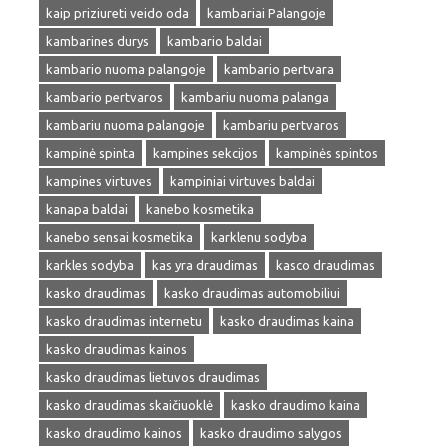
kaip priziureti veido oda
kambariai Palangoje
kambarines durys
kambario baldai
kambario nuoma palangoje
kambario pertvara
kambario pertvaros
kambariu nuoma palanga
kambariu nuoma palangoje
kambariu pertvaros
kampinė spinta
kampines sekcijos
kampinės spintos
kampines virtuves
kampiniai virtuves baldai
kanapa baldai
kanebo kosmetika
kanebo sensai kosmetika
karklenu sodyba
karkles sodyba
kas yra draudimas
kasco draudimas
kasko draudimas
kasko draudimas automobiliui
kasko draudimas internetu
kasko draudimas kaina
kasko draudimas kainos
kasko draudimas lietuvos draudimas
kasko draudimas skaičiuoklė
kasko draudimo kaina
kasko draudimo kainos
kasko draudimo salygos