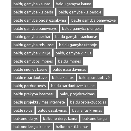
baldų gamyba kaunas
baldų gamyba kaune
baldu gamyba klaipeda
baldų gamyba klaipėdoje
baldu gamyba pagal uzsakyma
baldu gamyba panevezyje
baldu gamyba panevezys
baldu gamyba plungeje
baldu gamyba siauliai
baldu gamyba siauliuose
baldu gamyba telsiuose
baldu gamyba utenoje
baldų gamyba vilniuje
baldų gamyba vilnius
baldu gamybos imones
baldu imones
baldu imones kaune
baldu ispardavimas
baldu isparduotuve
baldu kainos
baldų parduotuvė
baldų parduotuvės
baldu parduotuves kaune
baldu prekyba internetu
baldų projektavimas
baldu projektavimas internete
baldu projektuotojas
baldu rojus
baldu uzsakymas
balinantis kremas
balkono durys
balkono durys kaina
balkono langai
balkono langai kainos
balkono stiklinimas