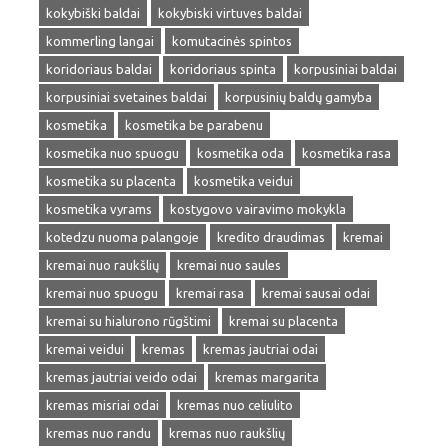
kokybiški baldai
kokybiski virtuves baldai
kommerling langai
komutacinės spintos
koridoriaus baldai
koridoriaus spinta
korpusiniai baldai
korpusiniai svetaines baldai
korpusinių baldų gamyba
kosmetika
kosmetika be parabenu
kosmetika nuo spuogu
kosmetika oda
kosmetika rasa
kosmetika su placenta
kosmetika veidui
kosmetika vyrams
kostygovo vairavimo mokykla
kotedzu nuoma palangoje
kredito draudimas
kremai
kremai nuo raukšlių
kremai nuo saules
kremai nuo spuogu
kremai rasa
kremai sausai odai
kremai su hialurono rūgštimi
kremai su placenta
kremai veidui
kremas
kremas jautriai odai
kremas jautriai veido odai
kremas margarita
kremas misriai odai
kremas nuo celiulito
kremas nuo randu
kremas nuo raukšlių