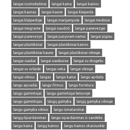
langai issimoketinai
langai kaina
langai kainos
langai kaunas
langai kaune
langai klaipeda
langai klaipedoje
langai marijampole
langai mediniai
langai megrame
langai naudoti
langai panevezyje
langai panevezys
langai pasyviam namui
langai pigiau
langai plastikiniai
langai plastikiniai kainos
langai plastikiniai kaune
langai plastikiniai vilniuje
langai siauliai
langai siauliuose
langai su drugeliu
langai su orlaide
langai veka
langai vilniuje
langai vilnius
langas
lango kaina
langu apdaila
langu apvadai
langu firmos
langu furnitura
langu gamintojai
langu gamintojai lietuvoje
langu gamintojas
langų gamyba
langų gamyba vilniuje
langu gamyba vilnius
langu ismatavimai
langų išpardavimas
langu ispardavimas is sandelio
langu kaina
langų kainos
langu kainos skaiciuokle