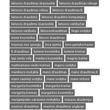
lietuvos draudimas skaiciuokle
lietuvos draudimas vilniuje
lietuvos draudimas vilnius
lietuvos draudimas.lt
lietuvos draudimo
lietuvos draudimo kompanijos
lietuvos draudimo skaiciuokle
lietuvos viešbučiai
lietuvos viešbutis
lietuvosdraudimas
lingiu sodyba
lirene kosmetika
lituvos draudimas
losjonas nuo spuogu
lova spinta
lovu gamyba kaune
lt draudimas
lumene kosmetika
lumene kremai
lygi veido oda
madara kosmetika
magrės baldai
maitinamasis veido kremas
majoru sodyba
manikiuro mokykla
mano draudimas
mano draudimas.lt
mano saunioji sodyba
mano sodyba
mano virtuvė
margarita kosmetika
margarita kremai
margarita kremas
margaritos kosmetika
marijampoles vairavimo mokyklos
masazo akademija
masinos draudimas
masinos draudimas anglijoje