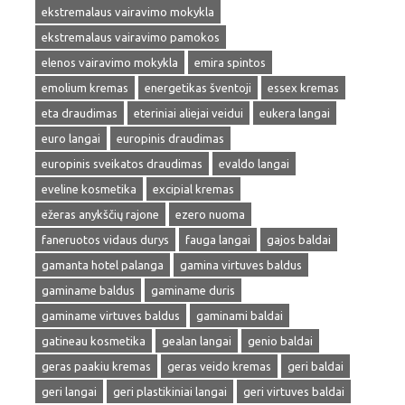
ekstremalaus vairavimo mokykla
ekstremalaus vairavimo pamokos
elenos vairavimo mokykla
emira spintos
emolium kremas
energetikas šventoji
essex kremas
eta draudimas
eteriniai aliejai veidui
eukera langai
euro langai
europinis draudimas
europinis sveikatos draudimas
evaldo langai
eveline kosmetika
excipial kremas
ežeras anykščių rajone
ezero nuoma
faneruotos vidaus durys
fauga langai
gajos baldai
gamanta hotel palanga
gamina virtuves baldus
gaminame baldus
gaminame duris
gaminame virtuves baldus
gaminami baldai
gatineau kosmetika
gealan langai
genio baldai
geras paakiu kremas
geras veido kremas
geri baldai
geri langai
geri plastikiniai langai
geri virtuves baldai