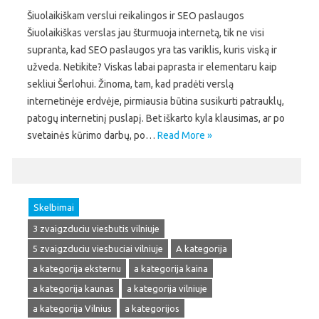
Šiuolaikiškam verslui reikalingos ir SEO paslaugos
Šiuolaikiškas verslas jau šturmuoja internetą, tik ne visi
supranta, kad SEO paslaugos yra tas variklis, kuris viską ir
užveda. Netikite? Viskas labai paprasta ir elementaru kaip
sekliui Šerlohui. Žinoma, tam, kad pradėti verslą
internetinėje erdvėje, pirmiausia būtina susikurti patrauklų,
patogų internetinį puslapį. Bet iškarto kyla klausimas, ar po
svetainės kūrimo darbų, po…
Read More »
Skelbimai
3 zvaigzduciu viesbutis vilniuje
5 zvaigzduciu viesbuciai vilniuje
A kategorija
a kategorija eksternu
a kategorija kaina
a kategorija kaunas
a kategorija vilniuje
a kategorija Vilnius
a kategorijos