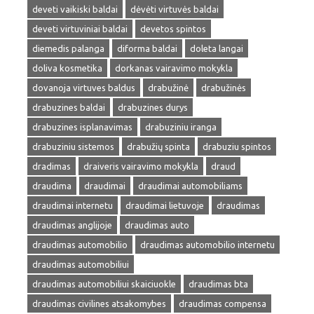
deveti vaikiski baldai
dėvėti virtuvės baldai
deveti virtuviniai baldai
devetos spintos
diemedis palanga
diforma baldai
doleta langai
doliva kosmetika
dorkanas vairavimo mokykla
dovanoja virtuves baldus
drabužinė
drabužinės
drabuzines baldai
drabuzines durys
drabuzines isplanavimas
drabuziniu iranga
drabuziniu sistemos
drabužių spinta
drabuziu spintos
dradimas
draiveris vairavimo mokykla
draud
draudima
draudimai
draudimai automobiliams
draudimai internetu
draudimai lietuvoje
draudimas
draudimas anglijoje
draudimas auto
draudimas automobilio
draudimas automobilio internetu
draudimas automobiliui
draudimas automobiliui skaiciuokle
draudimas bta
draudimas civilines atsakomybes
draudimas compensa