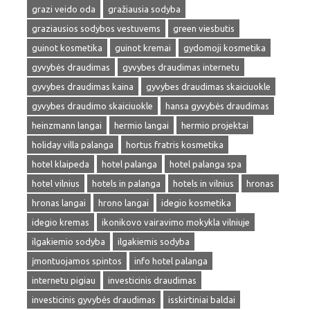
grazi veido oda
gražiausia sodyba
graziausios sodybos vestuvems
green viesbutis
guinot kosmetika
guinot kremai
gydomoji kosmetika
gyvybės draudimas
gyvybes draudimas internetu
gyvybes draudimas kaina
gyvybes draudimas skaiciuokle
gyvybes draudimo skaiciuokle
hansa gyvybės draudimas
heinzmann langai
hermio langai
hermio projektai
holiday villa palanga
hortus fratris kosmetika
hotel klaipeda
hotel palanga
hotel palanga spa
hotel vilnius
hotels in palanga
hotels in vilnius
hronas
hronas langai
hrono langai
idegio kosmetika
idegio kremas
ikonikovo vairavimo mokykla vilniuje
ilgakiemio sodyba
ilgakiemis sodyba
įmontuojamos spintos
info hotel palanga
internetu pigiau
investicinis draudimas
investicinis gyvybės draudimas
isskirtiniai baldai