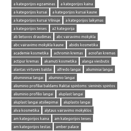
a kategorijos egzaminas
a kategorijos kaina
a kategorijos kursai
a kategorijos kursai kaune
a kategorijos kursai Vilniuje
a kategorijos laikymas
a kategorijos teises
a2 kategorija
ab lietuvos draudimas
abc vairavimo mokykla
abc vairavimo mokykla kaune
abidis kosmetika
academie kosmetika
achromin kremas
acnofan kremas
actipur kremas
akamuti kosmetika
alanga viesbutis
alantas virtuves baldai
alfredo langai
aliuminiai langai
aliumininiai langai
aliuminio langai
aliuminio profiliai baldams Raktai spintoms: sieninės spintos
aliuminio profilio langai
aluplast langai
aluplast langai atsiliepimai
aluplasto langai
alva kosmetika
alytaus vairavimo mokyklos
am kategorijos kaina
am kategorijos teises
am kategorijos testas
amber palace