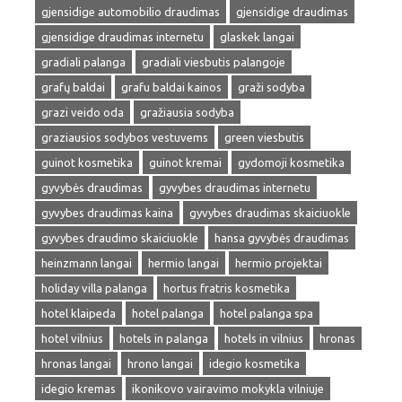
gjensidige automobilio draudimas
gjensidige draudimas
gjensidige draudimas internetu
glaskek langai
gradiali palanga
gradiali viesbutis palangoje
grafų baldai
grafu baldai kainos
graži sodyba
grazi veido oda
gražiausia sodyba
graziausios sodybos vestuvems
green viesbutis
guinot kosmetika
guinot kremai
gydomoji kosmetika
gyvybės draudimas
gyvybes draudimas internetu
gyvybes draudimas kaina
gyvybes draudimas skaiciuokle
gyvybes draudimo skaiciuokle
hansa gyvybės draudimas
heinzmann langai
hermio langai
hermio projektai
holiday villa palanga
hortus fratris kosmetika
hotel klaipeda
hotel palanga
hotel palanga spa
hotel vilnius
hotels in palanga
hotels in vilnius
hronas
hronas langai
hrono langai
idegio kosmetika
idegio kremas
ikonikovo vairavimo mokykla vilniuje