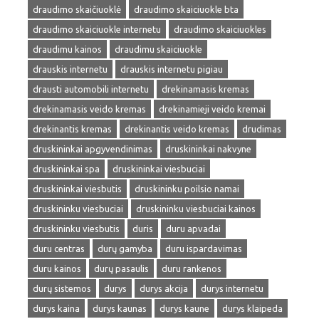
draudimo skaičiuoklė
draudimo skaiciuokle bta
draudimo skaiciuokle internetu
draudimo skaiciuokles
draudimu kainos
draudimu skaiciuokle
drauskis internetu
drauskis internetu pigiau
drausti automobili internetu
drekinamasis kremas
drekinamasis veido kremas
drekinamieji veido kremai
drekinantis kremas
drekinantis veido kremas
drudimas
druskininkai apgyvendinimas
druskininkai nakvyne
druskininkai spa
druskininkai viesbuciai
druskininkai viesbutis
druskininku poilsio namai
druskininku viesbuciai
druskininku viesbuciai kainos
druskininku viesbutis
duris
duru apvadai
duru centras
durų gamyba
duru ispardavimas
duru kainos
durų pasaulis
duru rankenos
durų sistemos
durys
durys akcija
durys internetu
durys kaina
durys kaunas
durys kaune
durys klaipeda