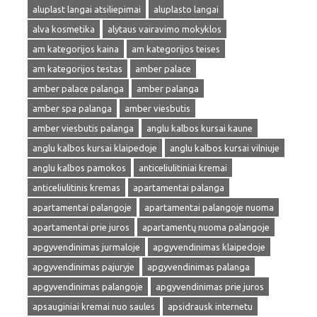
aluplast langai atsiliepimai
aluplasto langai
alva kosmetika
alytaus vairavimo mokyklos
am kategorijos kaina
am kategorijos teises
am kategorijos testas
amber palace
amber palace palanga
amber palanga
amber spa palanga
amber viesbutis
amber viesbutis palanga
anglu kalbos kursai kaune
anglu kalbos kursai klaipedoje
anglu kalbos kursai vilniuje
anglu kalbos pamokos
anticeliulitiniai kremai
anticeliulitinis kremas
apartamentai palanga
apartamentai palangoje
apartamentai palangoje nuoma
apartamentai prie juros
apartamentų nuoma palangoje
apgyvendinimas jurmaloje
apgyvendinimas klaipedoje
apgyvendinimas pajuryje
apgyvendinimas palanga
apgyvendinimas palangoje
apgyvendinimas prie juros
apsauginiai kremai nuo saules
apsidrausk internetu