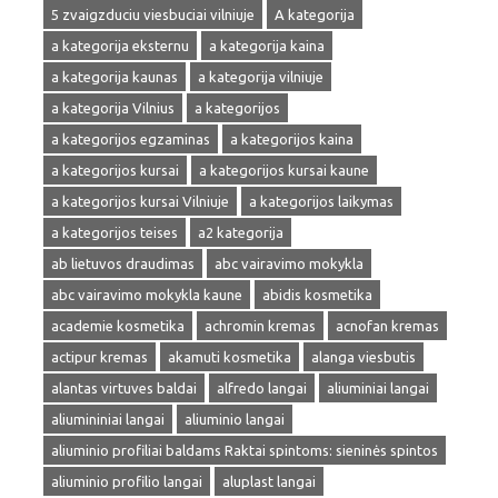
5 zvaigzduciu viesbuciai vilniuje
A kategorija
a kategorija eksternu
a kategorija kaina
a kategorija kaunas
a kategorija vilniuje
a kategorija Vilnius
a kategorijos
a kategorijos egzaminas
a kategorijos kaina
a kategorijos kursai
a kategorijos kursai kaune
a kategorijos kursai Vilniuje
a kategorijos laikymas
a kategorijos teises
a2 kategorija
ab lietuvos draudimas
abc vairavimo mokykla
abc vairavimo mokykla kaune
abidis kosmetika
academie kosmetika
achromin kremas
acnofan kremas
actipur kremas
akamuti kosmetika
alanga viesbutis
alantas virtuves baldai
alfredo langai
aliuminiai langai
aliumininiai langai
aliuminio langai
aliuminio profiliai baldams Raktai spintoms: sieninės spintos
aliuminio profilio langai
aluplast langai