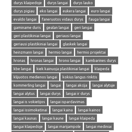
durys klaipedoje
durys langai
durys lauko
durys pigiau
eko langai
eukera langai
euro langai
evaldo langai
faneruotos vidaus durys
fauga langai
gaminame duris
gealan langai
geri langai
geri plastikiniai langai
geriausi langai
geriausi plastikiniai langai
glaskek langai
heinzmann langai
hermio langai
hermio projektai
hronas
hronas langai
hrono langai
kambarines durys
kbe langai
kiek kainuoja plastikiniai langai
klaipeda
klijuotos medienos langai
kokius langus rinktis
kommerling langai
langai
langai akcija
langai alytuje
langai alytus
langai durys
langai ir durys
langai is vokietijos
langai ispardavimas
langai issimoketinai
langai kaina
langai kainos
langai kaunas
langai kaune
langai klaipeda
langai klaipedoje
langai marijampole
langai mediniai