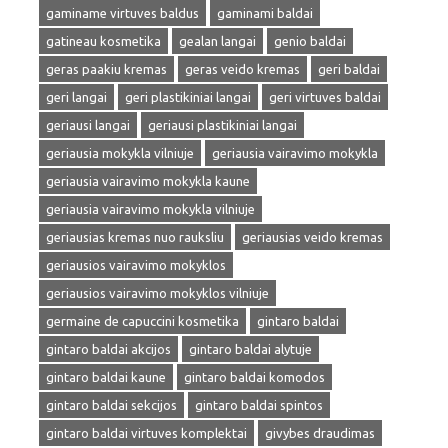
gaminame virtuves baldus
gaminami baldai
gatineau kosmetika
gealan langai
genio baldai
geras paakiu kremas
geras veido kremas
geri baldai
geri langai
geri plastikiniai langai
geri virtuves baldai
geriausi langai
geriausi plastikiniai langai
geriausia mokykla vilniuje
geriausia vairavimo mokykla
geriausia vairavimo mokykla kaune
geriausia vairavimo mokykla vilniuje
geriausias kremas nuo rauksliu
geriausias veido kremas
geriausios vairavimo mokyklos
geriausios vairavimo mokyklos vilniuje
germaine de capuccini kosmetika
gintaro baldai
gintaro baldai akcijos
gintaro baldai alytuje
gintaro baldai kaune
gintaro baldai komodos
gintaro baldai sekcijos
gintaro baldai spintos
gintaro baldai virtuves komplektai
givybes draudimas