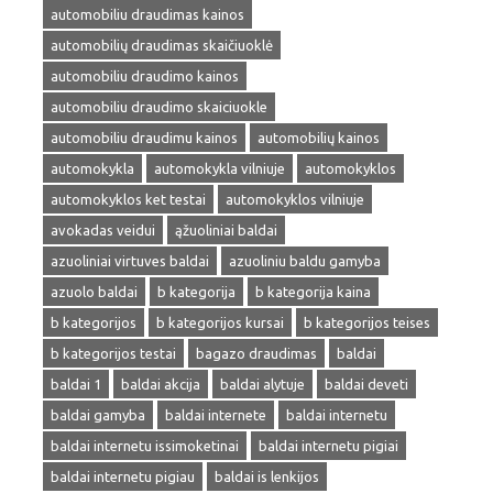
automobiliu draudimas kainos
automobilių draudimas skaičiuoklė
automobiliu draudimo kainos
automobiliu draudimo skaiciuokle
automobiliu draudimu kainos
automobilių kainos
automokykla
automokykla vilniuje
automokyklos
automokyklos ket testai
automokyklos vilniuje
avokadas veidui
ąžuoliniai baldai
azuoliniai virtuves baldai
azuoliniu baldu gamyba
azuolo baldai
b kategorija
b kategorija kaina
b kategorijos
b kategorijos kursai
b kategorijos teises
b kategorijos testai
bagazo draudimas
baldai
baldai 1
baldai akcija
baldai alytuje
baldai deveti
baldai gamyba
baldai internete
baldai internetu
baldai internetu issimoketinai
baldai internetu pigiai
baldai internetu pigiau
baldai is lenkijos