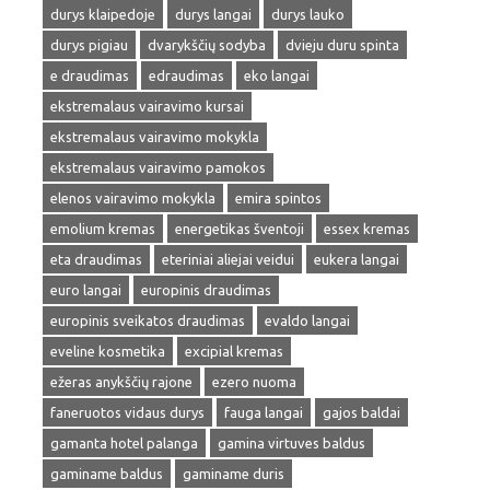
durys klaipedoje
durys langai
durys lauko
durys pigiau
dvarykščių sodyba
dvieju duru spinta
e draudimas
edraudimas
eko langai
ekstremalaus vairavimo kursai
ekstremalaus vairavimo mokykla
ekstremalaus vairavimo pamokos
elenos vairavimo mokykla
emira spintos
emolium kremas
energetikas šventoji
essex kremas
eta draudimas
eteriniai aliejai veidui
eukera langai
euro langai
europinis draudimas
europinis sveikatos draudimas
evaldo langai
eveline kosmetika
excipial kremas
ežeras anykščių rajone
ezero nuoma
faneruotos vidaus durys
fauga langai
gajos baldai
gamanta hotel palanga
gamina virtuves baldus
gaminame baldus
gaminame duris