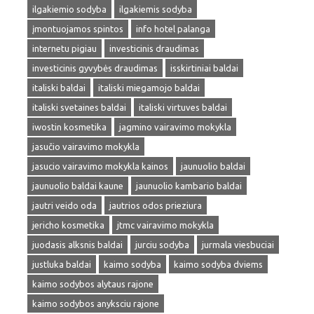
ilgakiemio sodyba
ilgakiemis sodyba
įmontuojamos spintos
info hotel palanga
internetu pigiau
investicinis draudimas
investicinis gyvybės draudimas
isskirtiniai baldai
italiski baldai
italiski miegamojo baldai
italiski svetaines baldai
italiski virtuves baldai
iwostin kosmetika
jagmino vairavimo mokykla
jasučio vairavimo mokykla
jasucio vairavimo mokykla kainos
jaunuolio baldai
jaunuolio baldai kaune
jaunuolio kambario baldai
jautri veido oda
jautrios odos prieziura
jericho kosmetika
jtmc vairavimo mokykla
juodasis alksnis baldai
jurciu sodyba
jurmala viesbuciai
justluka baldai
kaimo sodyba
kaimo sodyba dviems
kaimo sodybos alytaus rajone
kaimo sodybos anyksciu rajone