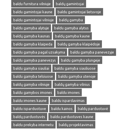
baldu furnitura vilniuje
baldų gamintojai
baldu gamintojai kaune
baldu gamintojai lietuvoje
baldu gamintojai vilniuje
baldų gamyba
baldu gamyba alytuje
baldu gamyba alytus
baldų gamyba kaunas
baldų gamyba kaune
baldu gamyba klaipeda
baldų gamyba klaipėdoje
baldu gamyba pagal uzsakyma
baldu gamyba panevezyje
baldu gamyba panevezys
baldu gamyba plungeje
baldu gamyba siauliai
baldu gamyba siauliuose
baldu gamyba telsiuose
baldu gamyba utenoje
baldų gamyba vilniuje
baldų gamyba vilnius
baldu gamybos imones
baldu imones
baldu imones kaune
baldu ispardavimas
baldu isparduotuve
baldu kainos
baldų parduotuvė
baldų parduotuvės
baldu parduotuves kaune
baldu prekyba internetu
baldų projektavimas