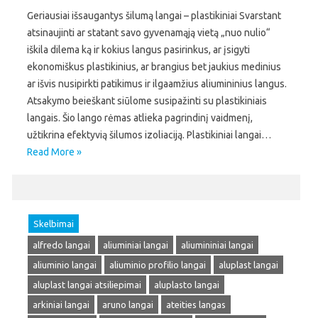
Geriausiai išsaugantys šilumą langai – plastikiniai Svarstant
atsinaujinti ar statant savo gyvenamąją vietą „nuo nulio“
iškila dilema ką ir kokius langus pasirinkus, ar įsigyti
ekonomiškus plastikinius, ar brangius bet jaukius medinius
ar išvis nusipirkti patikimus ir ilgaamžius aliumininius langus.
Atsakymo beieškant siūlome susipažinti su plastikiniais
langais. Šio lango rėmas atlieka pagrindinį vaidmenį,
užtikrina efektyvią šilumos izoliaciją. Plastikiniai langai…
Read More »
Skelbimai
alfredo langai
aliuminiai langai
aliumininiai langai
aliuminio langai
aliuminio profilio langai
aluplast langai
aluplast langai atsiliepimai
aluplasto langai
arkiniai langai
aruno langai
ateities langas