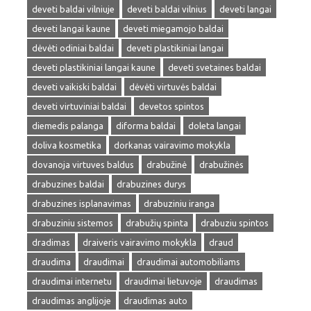
deveti baldai vilniuje
deveti baldai vilnius
deveti langai
deveti langai kaune
deveti miegamojo baldai
dėvėti odiniai baldai
deveti plastikiniai langai
deveti plastikiniai langai kaune
deveti svetaines baldai
deveti vaikiski baldai
dėvėti virtuvės baldai
deveti virtuviniai baldai
devetos spintos
diemedis palanga
diforma baldai
doleta langai
doliva kosmetika
dorkanas vairavimo mokykla
dovanoja virtuves baldus
drabužinė
drabužinės
drabuzines baldai
drabuzines durys
drabuzines isplanavimas
drabuziniu iranga
drabuziniu sistemos
drabužių spinta
drabuziu spintos
dradimas
draiveris vairavimo mokykla
draud
draudima
draudimai
draudimai automobiliams
draudimai internetu
draudimai lietuvoje
draudimas
draudimas anglijoje
draudimas auto