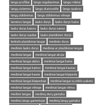
langu profiliai
langu reguliavimas
langu roletai
langų sistemos
langu skaiciuokle
langu spalvos
langų stiklinimas
langu stiklinimas vilniuje
larnetos langai
lauko durys
lauko durys kaina
lauko durys kainos
lauko durys namui
lauko durys siauliai
lauko plastikines durys
lenkiski plastikiniai langai
medinės durys
medinės lauko durys
mediniai ar plastikiniai langai
mediniai langai
mediniai langai akcija
mediniai langai alytus
mediniai langai kaina
mediniai langai kainos
mediniai langai kaunas
mediniai langai kaune
mediniai langai klaipeda
mediniai langai klaipedoje
mediniai langai su stiklo paketu
mediniai langai vilniuje
mediniai langai vilnius
medinis langas
medinių durų gamyba
mediniu langu gamintojai
medinių langų gamyba