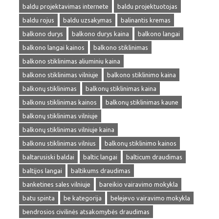
baldu projektavimas internete
baldu projektuotojas
baldu rojus
baldu uzsakymas
balinantis kremas
balkono durys
balkono durys kaina
balkono langai
balkono langai kainos
balkono stiklinimas
balkono stiklinimas aliuminiu kaina
balkono stiklinimas vilniuje
balkono stiklinimo kaina
balkonų stiklinimas
balkonų stiklinimas kaina
balkonu stiklinimas kainos
balkonų stiklinimas kaune
balkonų stiklinimas vilniuje
balkonų stiklinimas vilniuje kaina
balkonu stiklinimas vilnius
balkonų stiklinimo kainos
baltarusiski baldai
baltic langai
balticum draudimas
baltijos langai
baltikums draudimas
banketines sales vilniuje
bareikio vairavimo mokykla
batu spinta
be kategorija
belejevo vairavimo mokykla
bendrosios civilinės atsakomybės draudimas