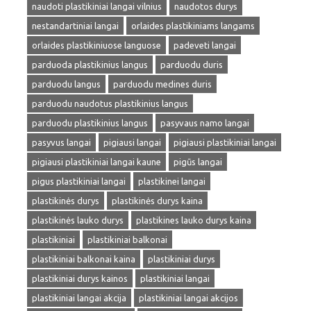
naudoti plastikiniai langai vilnius
naudotos durys
nestandartiniai langai
orlaides plastikiniams langams
orlaides plastikiniuose languose
padeveti langai
parduoda plastikinius langus
parduodu duris
parduodu langus
parduodu medines duris
parduodu naudotus plastikinius langus
parduodu plastikinius langus
pasyvaus namo langai
pasyvus langai
pigiausi langai
pigiausi plastikiniai langai
pigiausi plastikiniai langai kaune
pigūs langai
pigus plastikiniai langai
plastikinei langai
plastikinės durys
plastikinės durys kaina
plastikinės lauko durys
plastikines lauko durys kaina
plastikiniai
plastikiniai balkonai
plastikiniai balkonai kaina
plastikiniai durys
plastikiniai durys kainos
plastikiniai langai
plastikiniai langai akcija
plastikiniai langai akcijos