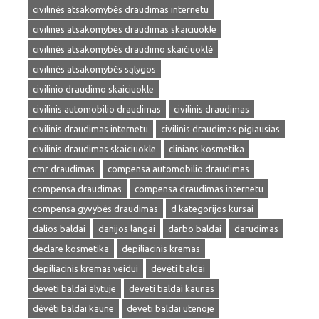
civilinės atsakomybės draudimas internetu
civilines atsakomybes draudimas skaiciuokle
civilinės atsakomybės draudimo skaičiuoklė
civilinės atsakomybės sąlygos
civilinio draudimo skaiciuokle
civilinis automobilio draudimas
civilinis draudimas
civilinis draudimas internetu
civilinis draudimas pigiausias
civilinis draudimas skaiciuokle
clinians kosmetika
cmr draudimas
compensa automobilio draudimas
compensa draudimas
compensa draudimas internetu
compensa gyvybės draudimas
d kategorijos kursai
dalios baldai
danijos langai
darbo baldai
darudimas
declare kosmetika
depiliacinis kremas
depiliacinis kremas veidui
dėvėti baldai
deveti baldai alytuje
deveti baldai kaunas
dėvėti baldai kaune
deveti baldai utenoje