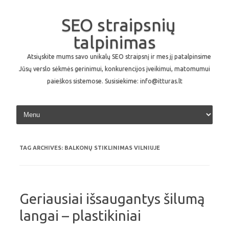
SEO straipsnių
talpinimas
Atsiųskite mums savo unikalų SEO straipsnį ir mes jį patalpinsime
Jūsų verslo sėkmės gerinimui, konkurencijos įveikimui, matomumui
paieškos sistemose. Susisiekime: info@itturas.lt
Skip to content
TAG ARCHIVES:
BALKONŲ STIKLINIMAS VILNIUJE
Geriausiai išsaugantys šilumą
langai – plastikiniai