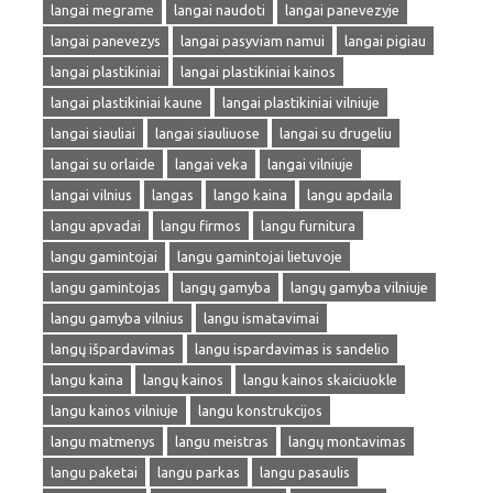
langai megrame
langai naudoti
langai panevezyje
langai panevezys
langai pasyviam namui
langai pigiau
langai plastikiniai
langai plastikiniai kainos
langai plastikiniai kaune
langai plastikiniai vilniuje
langai siauliai
langai siauliuose
langai su drugeliu
langai su orlaide
langai veka
langai vilniuje
langai vilnius
langas
lango kaina
langu apdaila
langu apvadai
langu firmos
langu furnitura
langu gamintojai
langu gamintojai lietuvoje
langu gamintojas
langų gamyba
langų gamyba vilniuje
langu gamyba vilnius
langu ismatavimai
langų išpardavimas
langu ispardavimas is sandelio
langu kaina
langų kainos
langu kainos skaiciuokle
langu kainos vilniuje
langu konstrukcijos
langu matmenys
langu meistras
langų montavimas
langu paketai
langu parkas
langu pasaulis