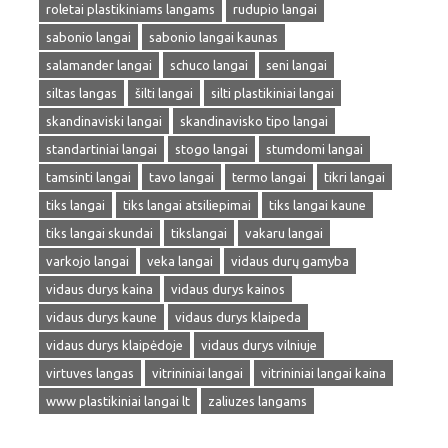
roletai plastikiniams langams
rudupio langai
sabonio langai
sabonio langai kaunas
salamander langai
schuco langai
seni langai
siltas langas
šilti langai
silti plastikiniai langai
skandinaviski langai
skandinavisko tipo langai
standartiniai langai
stogo langai
stumdomi langai
tamsinti langai
tavo langai
termo langai
tikri langai
tiks langai
tiks langai atsiliepimai
tiks langai kaune
tiks langai skundai
tikslangai
vakaru langai
varkojo langai
veka langai
vidaus durų gamyba
vidaus durys kaina
vidaus durys kainos
vidaus durys kaune
vidaus durys klaipeda
vidaus durys klaipėdoje
vidaus durys vilniuje
virtuves langas
vitrininiai langai
vitrininiai langai kaina
www plastikiniai langai lt
zaliuzes langams