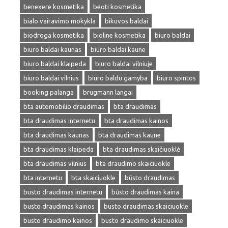
benexere kosmetika
beoti kosmetika
bialo vairavimo mokykla
bikuvos baldai
biodroga kosmetika
bioline kosmetika
biuro baldai
biuro baldai kaunas
biuro baldai kaune
biuro baldai klaipeda
biuro baldai vilniuje
biuro baldai vilnius
biuro baldu gamyba
biuro spintos
booking palanga
brugmann langai
bta automobilio draudimas
bta draudimas
bta draudimas internetu
bta draudimas kainos
bta draudimas kaunas
bta draudimas kaune
bta draudimas klaipeda
bta draudimas skaičiuoklė
bta draudimas vilnius
bta draudimo skaiciuokle
bta internetu
bta skaiciuokle
būsto draudimas
busto draudimas internetu
būsto draudimas kaina
busto draudimas kainos
busto draudimas skaiciuokle
busto draudimo kainos
busto draudimo skaiciuokle