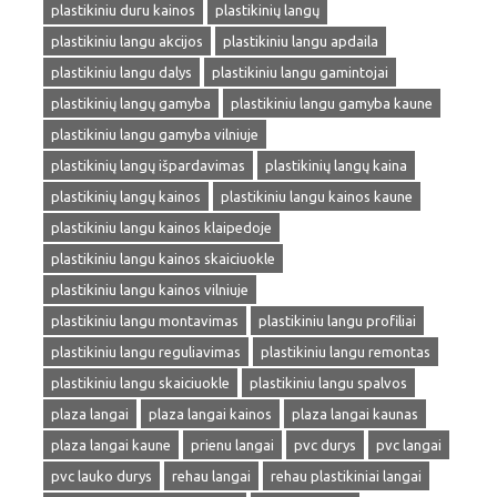
plastikiniu duru kainos
plastikinių langų
plastikiniu langu akcijos
plastikiniu langu apdaila
plastikiniu langu dalys
plastikiniu langu gamintojai
plastikinių langų gamyba
plastikiniu langu gamyba kaune
plastikiniu langu gamyba vilniuje
plastikinių langų išpardavimas
plastikinių langų kaina
plastikinių langų kainos
plastikiniu langu kainos kaune
plastikiniu langu kainos klaipedoje
plastikiniu langu kainos skaiciuokle
plastikiniu langu kainos vilniuje
plastikiniu langu montavimas
plastikiniu langu profiliai
plastikiniu langu reguliavimas
plastikiniu langu remontas
plastikiniu langu skaiciuokle
plastikiniu langu spalvos
plaza langai
plaza langai kainos
plaza langai kaunas
plaza langai kaune
prienu langai
pvc durys
pvc langai
pvc lauko durys
rehau langai
rehau plastikiniai langai