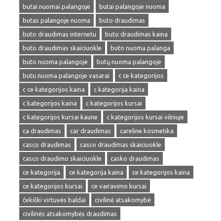
butai nuomai palangoje
butai palangoje nuoma
butas palangoje nuoma
buto draudimas
buto draudimas internetu
buto draudimas kaina
buto draudimas skaiciuokle
buto nuoma palanga
buto nuoma palangoje
butų nuoma palangoje
butu nuoma palangoje vasarai
c ce kategorijos
c ce kategorijos kaina
c kategorija kaina
c kategorijos kaina
c kategorijos kursai
c kategorijos kursai kaune
c kategorijos kursai vilniuje
ca draudimas
car draudimas
careline kosmetika
casco draudimas
casco draudimas skaiciuokle
casco draudimo skaiciuokle
casko draudimas
ce kategorija
ce kategorija kaina
ce kategorijos kaina
ce kategorijos kursai
ce vairavimo kursai
čekiški virtuvės baldai
civilinė atsakomybė
civilinės atsakomybės draudimas