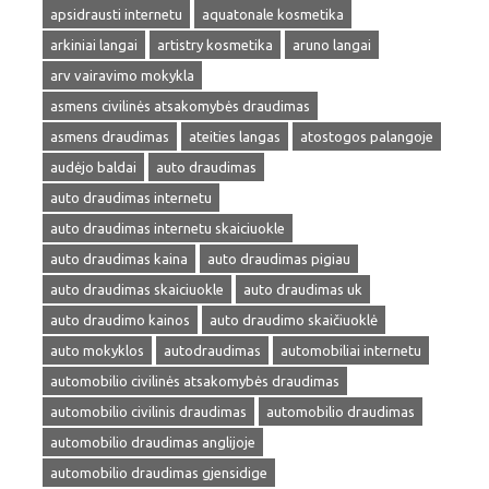
apsidrausti internetu
aquatonale kosmetika
arkiniai langai
artistry kosmetika
aruno langai
arv vairavimo mokykla
asmens civilinės atsakomybės draudimas
asmens draudimas
ateities langas
atostogos palangoje
audėjo baldai
auto draudimas
auto draudimas internetu
auto draudimas internetu skaiciuokle
auto draudimas kaina
auto draudimas pigiau
auto draudimas skaiciuokle
auto draudimas uk
auto draudimo kainos
auto draudimo skaičiuoklė
auto mokyklos
autodraudimas
automobiliai internetu
automobilio civilinės atsakomybės draudimas
automobilio civilinis draudimas
automobilio draudimas
automobilio draudimas anglijoje
automobilio draudimas gjensidige