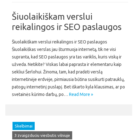
Šiuolaikiškam verslui
reikalingos ir SEO paslaugos
Šiuolaikiškam verslui reikalingos ir SEO paslaugos
Šiuolaikiškas verslas jau šturmuoja internetą, tik ne visi
supranta, kad SEO paslaugos yra tas variklis, kuris viską ir
užveda. Netikite? Viskas labai paprasta ir elementaru kaip
sekliui Šerlohui. Žinoma, tam, kad pradėti verslą
internetinėje erdvėje, pirmiausia būtina susikurti patrauklų,
patogų internetinį puslapį. Bet iškarto kyla klausimas, ar po
svetainės kūrimo darbų, po…
Read More »
Skelbimai
3 zvaigzduciu viesbutis vilniuje