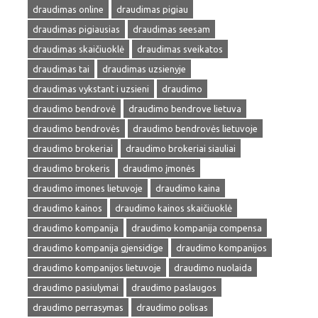
draudimas online
draudimas pigiau
draudimas pigiausias
draudimas seesam
draudimas skaičiuoklė
draudimas sveikatos
draudimas tai
draudimas uzsienyje
draudimas vykstant i uzsieni
draudimo
draudimo bendrovė
draudimo bendrove lietuva
draudimo bendrovės
draudimo bendrovės lietuvoje
draudimo brokeriai
draudimo brokeriai siauliai
draudimo brokeris
draudimo įmonės
draudimo imones lietuvoje
draudimo kaina
draudimo kainos
draudimo kainos skaičiuoklė
draudimo kompanija
draudimo kompanija compensa
draudimo kompanija gjensidige
draudimo kompanijos
draudimo kompanijos lietuvoje
draudimo nuolaida
draudimo pasiulymai
draudimo paslaugos
draudimo perrasymas
draudimo polisas