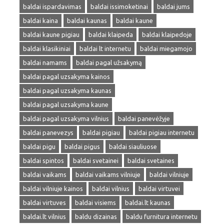
baldai ispardavimas
baldai issimoketinai
baldai jums
baldai kaina
baldai kaunas
baldai kaune
baldai kaune pigiau
baldai klaipeda
baldai klaipedoje
baldai klasikiniai
baldai lt internetu
baldai miegamojo
baldai namams
baldai pagal užsakymą
baldai pagal uzsakyma kainos
baldai pagal uzsakyma kaunas
baldai pagal uzsakyma kaune
baldai pagal uzsakyma vilnius
baldai panevėžyje
baldai panevezys
baldai pigiau
baldai pigiau internetu
baldai pigu
baldai pigus
baldai siauliuose
baldai spintos
baldai svetainei
baldai svetaines
baldai vaikams
baldai vaikams vilniuje
baldai vilniuje
baldai vilniuje kainos
baldai vilnius
baldai virtuvei
baldai virtuves
baldai visiems
baldai.lt kaunas
baldai.lt vilnius
baldu dizainas
baldu furnitura internetu