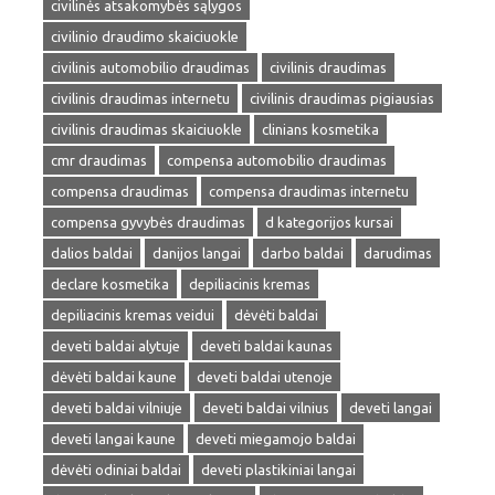
civilinės atsakomybės sąlygos
civilinio draudimo skaiciuokle
civilinis automobilio draudimas
civilinis draudimas
civilinis draudimas internetu
civilinis draudimas pigiausias
civilinis draudimas skaiciuokle
clinians kosmetika
cmr draudimas
compensa automobilio draudimas
compensa draudimas
compensa draudimas internetu
compensa gyvybės draudimas
d kategorijos kursai
dalios baldai
danijos langai
darbo baldai
darudimas
declare kosmetika
depiliacinis kremas
depiliacinis kremas veidui
dėvėti baldai
deveti baldai alytuje
deveti baldai kaunas
dėvėti baldai kaune
deveti baldai utenoje
deveti baldai vilniuje
deveti baldai vilnius
deveti langai
deveti langai kaune
deveti miegamojo baldai
dėvėti odiniai baldai
deveti plastikiniai langai