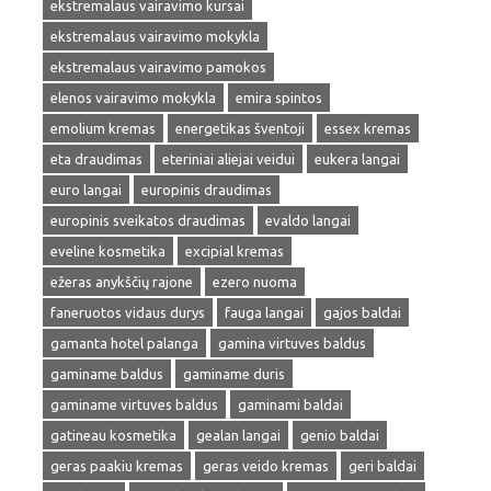
ekstremalaus vairavimo kursai
ekstremalaus vairavimo mokykla
ekstremalaus vairavimo pamokos
elenos vairavimo mokykla
emira spintos
emolium kremas
energetikas šventoji
essex kremas
eta draudimas
eteriniai aliejai veidui
eukera langai
euro langai
europinis draudimas
europinis sveikatos draudimas
evaldo langai
eveline kosmetika
excipial kremas
ežeras anykščių rajone
ezero nuoma
faneruotos vidaus durys
fauga langai
gajos baldai
gamanta hotel palanga
gamina virtuves baldus
gaminame baldus
gaminame duris
gaminame virtuves baldus
gaminami baldai
gatineau kosmetika
gealan langai
genio baldai
geras paakiu kremas
geras veido kremas
geri baldai