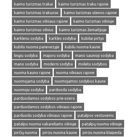
kaimo turizmas trakai
kaimo turizmas traku rajone
kaimo turizmas trakuose
kaimo turizmas utenos rajone
kaimo turizmas vilniaus rajone
kaimo turizmas vilniuje
kaimo turizmas vilnius
kaimo turizmas žemaitijoje
karklenu sodyba
karkles sodyba
kubilai pirtys
kubilo nuoma panevezyje
kubilu nuoma kaune
lingiu sodyba
majoru sodyba
mano saunioji sodyba
mano sodyba
moderni sodyba
moletu sodybos
nuoma kauno rajone
nuoma vilniaus rajone
nuomojama sodyba
nuomojamos sodybos kaune
nuomoju sodyba
parduoda sodyba
parduodamos sodybos prie ezero
parduodamos sodybos vilniaus rajone
parduodu sodyba vilniaus rajone
patalpos vestuvems
patalpu nuoma vakareliams vilniuje
patalpų nuoma vilniuje
pirčių nuoma
pirciu nuoma kaune
pirciu nuoma klaipeda