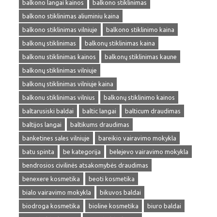
balkono langai kainos
balkono stiklinimas
balkono stiklinimas aliuminiu kaina
balkono stiklinimas vilniuje
balkono stiklinimo kaina
balkonų stiklinimas
balkonų stiklinimas kaina
balkonu stiklinimas kainos
balkonų stiklinimas kaune
balkonų stiklinimas vilniuje
balkonų stiklinimas vilniuje kaina
balkonu stiklinimas vilnius
balkonų stiklinimo kainos
baltarusiski baldai
baltic langai
balticum draudimas
baltijos langai
baltikums draudimas
banketines sales vilniuje
bareikio vairavimo mokykla
batu spinta
be kategorija
belejevo vairavimo mokykla
bendrosios civilinės atsakomybės draudimas
benexere kosmetika
beoti kosmetika
bialo vairavimo mokykla
bikuvos baldai
biodroga kosmetika
bioline kosmetika
biuro baldai