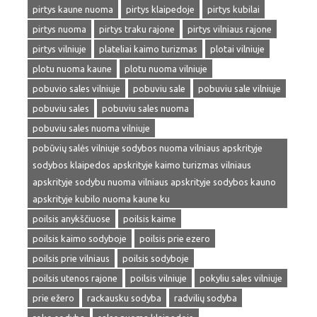
pirtys kaune nuoma
pirtys klaipedoje
pirtys kubilai
pirtys nuoma
pirtys traku rajone
pirtys vilniaus rajone
pirtys vilniuje
plateliai kaimo turizmas
plotai vilniuje
plotu nuoma kaune
plotu nuoma vilniuje
pobuvio sales vilniuje
pobuviu sale
pobuviu sale vilniuje
pobuviu sales
pobuviu sales nuoma
pobuviu sales nuoma vilniuje
pobūvių salės vilniuje sodybos nuoma vilniaus apskrityje
sodybos klaipedos apskrityje kaimo turizmas vilniaus
apskrityje sodybu nuoma vilniaus apskrityje sodybos kauno
apskrityje kubilo nuoma kaune ku
poilsis anykščiuose
poilsis kaime
poilsis kaimo sodyboje
poilsis prie ezero
poilsis prie vilniaus
poilsis sodyboje
poilsis utenos rajone
poilsis vilniuje
pokyliu sales vilniuje
prie ežero
rackausku sodyba
radvilių sodyba