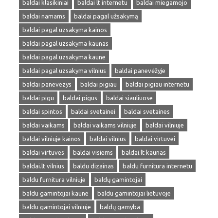
baldai klasikiniai
baldai lt internetu
baldai miegamojo
baldai namams
baldai pagal užsakymą
baldai pagal uzsakyma kainos
baldai pagal uzsakyma kaunas
baldai pagal uzsakyma kaune
baldai pagal uzsakyma vilnius
baldai panevėžyje
baldai panevezys
baldai pigiau
baldai pigiau internetu
baldai pigu
baldai pigus
baldai siauliuose
baldai spintos
baldai svetainei
baldai svetaines
baldai vaikams
baldai vaikams vilniuje
baldai vilniuje
baldai vilniuje kainos
baldai vilnius
baldai virtuvei
baldai virtuves
baldai visiems
baldai.lt kaunas
baldai.lt vilnius
baldu dizainas
baldu furnitura internetu
baldu furnitura vilniuje
baldų gamintojai
baldu gamintojai kaune
baldu gamintojai lietuvoje
baldu gamintojai vilniuje
baldų gamyba