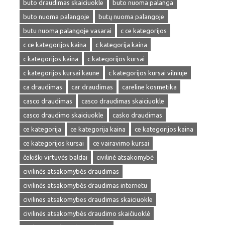
buto draudimas skaiciuokle
buto nuoma palanga
buto nuoma palangoje
butų nuoma palangoje
butu nuoma palangoje vasarai
c ce kategorijos
c ce kategorijos kaina
c kategorija kaina
c kategorijos kaina
c kategorijos kursai
c kategorijos kursai kaune
c kategorijos kursai vilniuje
ca draudimas
car draudimas
careline kosmetika
casco draudimas
casco draudimas skaiciuokle
casco draudimo skaiciuokle
casko draudimas
ce kategorija
ce kategorija kaina
ce kategorijos kaina
ce kategorijos kursai
ce vairavimo kursai
čekiški virtuvės baldai
civilinė atsakomybė
civilinės atsakomybės draudimas
civilinės atsakomybės draudimas internetu
civilines atsakomybes draudimas skaiciuokle
civilinės atsakomybės draudimo skaičiuoklė