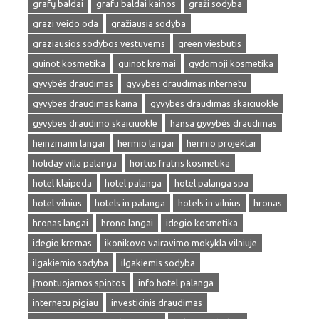
grafų baldai
grafu baldai kainos
graži sodyba
grazi veido oda
gražiausia sodyba
graziausios sodybos vestuvems
green viesbutis
guinot kosmetika
guinot kremai
gydomoji kosmetika
gyvybės draudimas
gyvybes draudimas internetu
gyvybes draudimas kaina
gyvybes draudimas skaiciuokle
gyvybes draudimo skaiciuokle
hansa gyvybės draudimas
heinzmann langai
hermio langai
hermio projektai
holiday villa palanga
hortus fratris kosmetika
hotel klaipeda
hotel palanga
hotel palanga spa
hotel vilnius
hotels in palanga
hotels in vilnius
hronas
hronas langai
hrono langai
idegio kosmetika
idegio kremas
ikonikovo vairavimo mokykla vilniuje
ilgakiemio sodyba
ilgakiemis sodyba
įmontuojamos spintos
info hotel palanga
internetu pigiau
investicinis draudimas