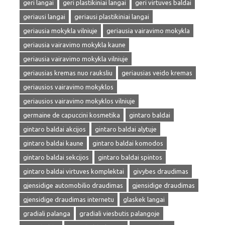
geri langai
geri plastikiniai langai
geri virtuves baldai
geriausi langai
geriausi plastikiniai langai
geriausia mokykla vilniuje
geriausia vairavimo mokykla
geriausia vairavimo mokykla kaune
geriausia vairavimo mokykla vilniuje
geriausias kremas nuo rauksliu
geriausias veido kremas
geriausios vairavimo mokyklos
geriausios vairavimo mokyklos vilniuje
germaine de capuccini kosmetika
gintaro baldai
gintaro baldai akcijos
gintaro baldai alytuje
gintaro baldai kaune
gintaro baldai komodos
gintaro baldai sekcijos
gintaro baldai spintos
gintaro baldai virtuves komplektai
givybes draudimas
gjensidige automobilio draudimas
gjensidige draudimas
gjensidige draudimas internetu
glaskek langai
gradiali palanga
gradiali viesbutis palangoje