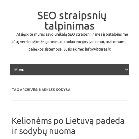
SEO straipsnių
talpinimas
Atsiųskite mums savo unikalų SEO straipsnį ir mes jį patalpinsime
Jūsų verslo sėkmės gerinimui, konkurencijos įveikimui, matomumui
paieškos sistemose. Susisiekime: info@itturas.lt
Skip to content
TAG ARCHIVES:
KARKLES SODYBA
Kelionėms po Lietuvą padeda
ir sodybų nuoma