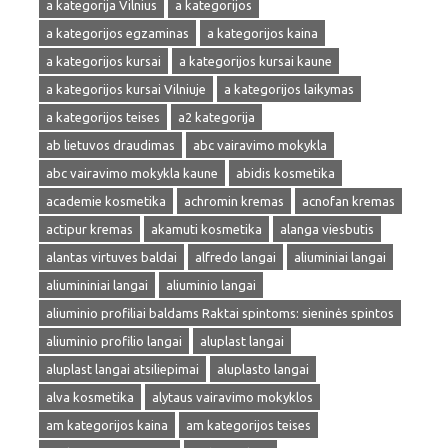
a kategorija Vilnius
a kategorijos
a kategorijos egzaminas
a kategorijos kaina
a kategorijos kursai
a kategorijos kursai kaune
a kategorijos kursai Vilniuje
a kategorijos laikymas
a kategorijos teises
a2 kategorija
ab lietuvos draudimas
abc vairavimo mokykla
abc vairavimo mokykla kaune
abidis kosmetika
academie kosmetika
achromin kremas
acnofan kremas
actipur kremas
akamuti kosmetika
alanga viesbutis
alantas virtuves baldai
alfredo langai
aliuminiai langai
aliumininiai langai
aliuminio langai
aliuminio profiliai baldams Raktai spintoms: sieninės spintos
aliuminio profilio langai
aluplast langai
aluplast langai atsiliepimai
aluplasto langai
alva kosmetika
alytaus vairavimo mokyklos
am kategorijos kaina
am kategorijos teises