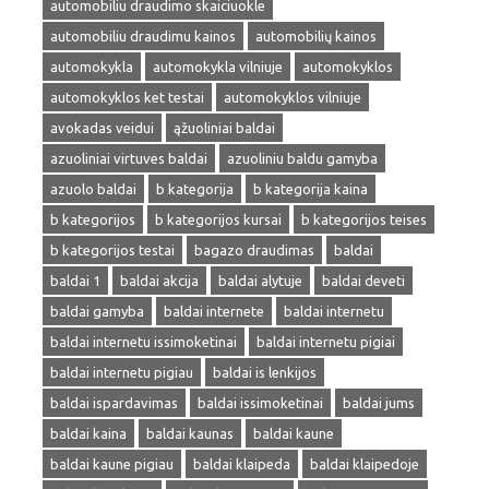
automobiliu draudimo skaiciuokle
automobiliu draudimu kainos
automobilių kainos
automokykla
automokykla vilniuje
automokyklos
automokyklos ket testai
automokyklos vilniuje
avokadas veidui
ąžuoliniai baldai
azuoliniai virtuves baldai
azuoliniu baldu gamyba
azuolo baldai
b kategorija
b kategorija kaina
b kategorijos
b kategorijos kursai
b kategorijos teises
b kategorijos testai
bagazo draudimas
baldai
baldai 1
baldai akcija
baldai alytuje
baldai deveti
baldai gamyba
baldai internete
baldai internetu
baldai internetu issimoketinai
baldai internetu pigiai
baldai internetu pigiau
baldai is lenkijos
baldai ispardavimas
baldai issimoketinai
baldai jums
baldai kaina
baldai kaunas
baldai kaune
baldai kaune pigiau
baldai klaipeda
baldai klaipedoje