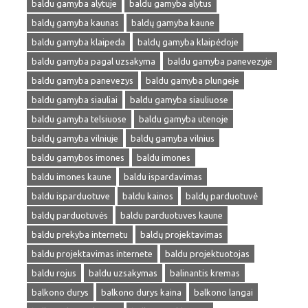
baldu gamyba alytuje
baldu gamyba alytus
baldų gamyba kaunas
baldų gamyba kaune
baldu gamyba klaipeda
baldų gamyba klaipėdoje
baldu gamyba pagal uzsakyma
baldu gamyba panevezyje
baldu gamyba panevezys
baldu gamyba plungeje
baldu gamyba siauliai
baldu gamyba siauliuose
baldu gamyba telsiuose
baldu gamyba utenoje
baldų gamyba vilniuje
baldų gamyba vilnius
baldu gamybos imones
baldu imones
baldu imones kaune
baldu ispardavimas
baldu isparduotuve
baldu kainos
baldų parduotuvė
baldų parduotuvės
baldu parduotuves kaune
baldu prekyba internetu
baldų projektavimas
baldu projektavimas internete
baldu projektuotojas
baldu rojus
baldu uzsakymas
balinantis kremas
balkono durys
balkono durys kaina
balkono langai