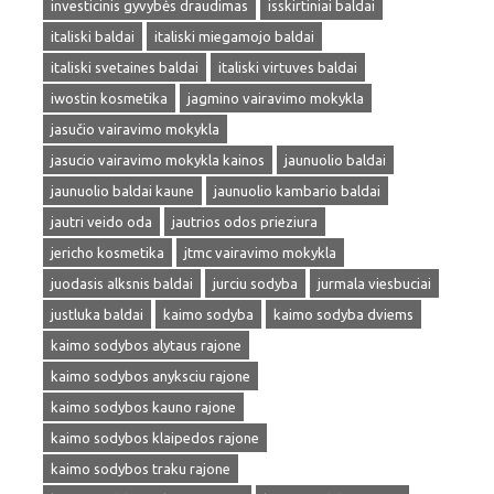
investicinis gyvybės draudimas
isskirtiniai baldai
italiski baldai
italiski miegamojo baldai
italiski svetaines baldai
italiski virtuves baldai
iwostin kosmetika
jagmino vairavimo mokykla
jasučio vairavimo mokykla
jasucio vairavimo mokykla kainos
jaunuolio baldai
jaunuolio baldai kaune
jaunuolio kambario baldai
jautri veido oda
jautrios odos prieziura
jericho kosmetika
jtmc vairavimo mokykla
juodasis alksnis baldai
jurciu sodyba
jurmala viesbuciai
justluka baldai
kaimo sodyba
kaimo sodyba dviems
kaimo sodybos alytaus rajone
kaimo sodybos anyksciu rajone
kaimo sodybos kauno rajone
kaimo sodybos klaipedos rajone
kaimo sodybos traku rajone