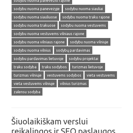
sodybu nuoma panevezio rajone
sodybu nuoma panevezyje
sodybu nuoma siauliai
sodybu nuoma siauliuose
sodybu nuoma traku rajone
sodybu nuoma trakuose
sodybu nuoma vestuvems
sodybu nuoma vestuvems vilniaus rajone
sodybu nuoma vilniaus rajone
sodybu nuoma vilniuje
sodybu nuoma vilnius
sodybų pardavimas
sodybu pardavimas lietuvoje
sodybu projektai
traku sodyba
traku sodybos
turizmas lietuvoje
turizmas vilniuje
vestuvems sodybos
vieta vestuvems
vieta vestuvems vilniuje
vilnius turizmas
zalensu sodyba
Šiuolaikiškam verslui
reikalingos ir SEO paslaugos