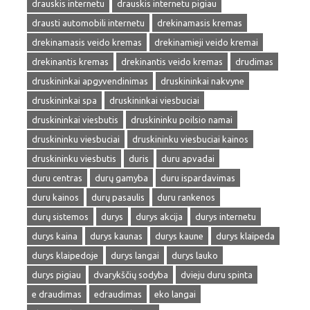
drauskis internetu
drauskis internetu pigiau
drausti automobili internetu
drekinamasis kremas
drekinamasis veido kremas
drekinamieji veido kremai
drekinantis kremas
drekinantis veido kremas
drudimas
druskininkai apgyvendinimas
druskininkai nakvyne
druskininkai spa
druskininkai viesbuciai
druskininkai viesbutis
druskininku poilsio namai
druskininku viesbuciai
druskininku viesbuciai kainos
druskininku viesbutis
duris
duru apvadai
duru centras
durų gamyba
duru ispardavimas
duru kainos
durų pasaulis
duru rankenos
durų sistemos
durys
durys akcija
durys internetu
durys kaina
durys kaunas
durys kaune
durys klaipeda
durys klaipedoje
durys langai
durys lauko
durys pigiau
dvarykščių sodyba
dvieju duru spinta
e draudimas
edraudimas
eko langai