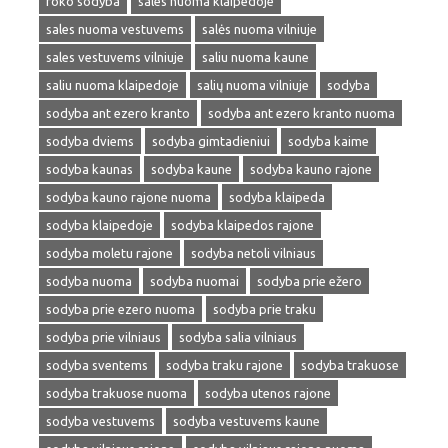
roko sodyba
sales nuoma klaipedoje
sales nuoma vestuvems
salės nuoma vilniuje
sales vestuvems vilniuje
saliu nuoma kaune
saliu nuoma klaipedoje
salių nuoma vilniuje
sodyba
sodyba ant ezero kranto
sodyba ant ezero kranto nuoma
sodyba dviems
sodyba gimtadieniui
sodyba kaime
sodyba kaunas
sodyba kaune
sodyba kauno rajone
sodyba kauno rajone nuoma
sodyba klaipeda
sodyba klaipedoje
sodyba klaipedos rajone
sodyba moletu rajone
sodyba netoli vilniaus
sodyba nuoma
sodyba nuomai
sodyba prie ežero
sodyba prie ezero nuoma
sodyba prie traku
sodyba prie vilniaus
sodyba salia vilniaus
sodyba sventems
sodyba traku rajone
sodyba trakuose
sodyba trakuose nuoma
sodyba utenos rajone
sodyba vestuvems
sodyba vestuvems kaune