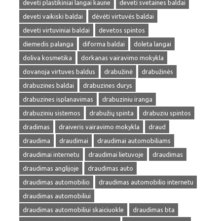
deveti plastikiniai langai kaune
deveti svetaines baldai
deveti vaikiski baldai
dėvėti virtuvės baldai
deveti virtuviniai baldai
devetos spintos
diemedis palanga
diforma baldai
doleta langai
doliva kosmetika
dorkanas vairavimo mokykla
dovanoja virtuves baldus
drabužinė
drabužinės
drabuzines baldai
drabuzines durys
drabuzines isplanavimas
drabuziniu iranga
drabuziniu sistemos
drabužių spinta
drabuziu spintos
dradimas
draiveris vairavimo mokykla
draud
draudima
draudimai
draudimai automobiliams
draudimai internetu
draudimai lietuvoje
draudimas
draudimas anglijoje
draudimas auto
draudimas automobilio
draudimas automobilio internetu
draudimas automobiliui
draudimas automobiliui skaiciuokle
draudimas bta