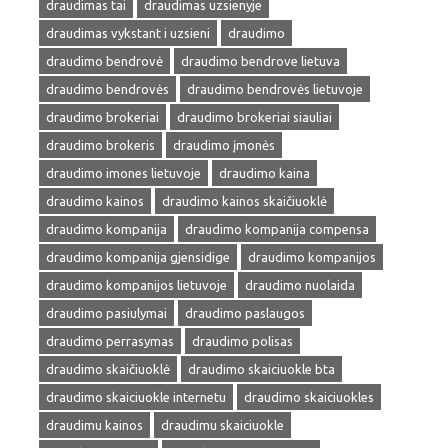
draudimas tai
draudimas uzsienyje
draudimas vykstant i uzsieni
draudimo
draudimo bendrovė
draudimo bendrove lietuva
draudimo bendrovės
draudimo bendrovės lietuvoje
draudimo brokeriai
draudimo brokeriai siauliai
draudimo brokeris
draudimo įmonės
draudimo imones lietuvoje
draudimo kaina
draudimo kainos
draudimo kainos skaičiuoklė
draudimo kompanija
draudimo kompanija compensa
draudimo kompanija gjensidige
draudimo kompanijos
draudimo kompanijos lietuvoje
draudimo nuolaida
draudimo pasiulymai
draudimo paslaugos
draudimo perrasymas
draudimo polisas
draudimo skaičiuoklė
draudimo skaiciuokle bta
draudimo skaiciuokle internetu
draudimo skaiciuokles
draudimu kainos
draudimu skaiciuokle