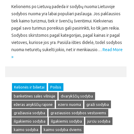
Kelionėms po Lietuvą padeda ir sodybų nuoma Lietuvoje
sodybos nuoma yra labai populiari paslauga. Jos paklausios
tiek kaimo turizmui, tiek ir švenčių šventimui. Kiekvienas
pagal savo turimus poreikius gali pasirinkti, ko tik jam reikia.
Sodybos skirstomos pagal kategorijas, pagal kainas ir pagal
vietoves, kuriose jos yra. Pasiūla išties didelė, todėl sodybos
nuoma neturėtų sukelti jokio, net ir menkiausio…
Read More
»
Kelionės ir bilietai
Poilsis
banketines sales vilniuje
dvarykščių sodyba
ežeras anykščių rajone
ezero nuoma
graži sodyba
gražiausia sodyba
graziausios sodybos vestuvems
ilgakiemio sodyba
ilgakiemis sodyba
jurciu sodyba
kaimo sodyba
kaimo sodyba dviems