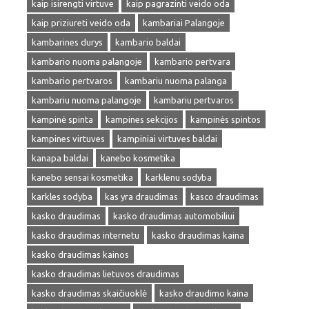
kaip isirengti virtuve
kaip pagrazinti veido oda
kaip priziureti veido oda
kambariai Palangoje
kambarines durys
kambario baldai
kambario nuoma palangoje
kambario pertvara
kambario pertvaros
kambariu nuoma palanga
kambariu nuoma palangoje
kambariu pertvaros
kampinė spinta
kampines sekcijos
kampinės spintos
kampines virtuves
kampiniai virtuves baldai
kanapa baldai
kanebo kosmetika
kanebo sensai kosmetika
karklenu sodyba
karkles sodyba
kas yra draudimas
kasco draudimas
kasko draudimas
kasko draudimas automobiliui
kasko draudimas internetu
kasko draudimas kaina
kasko draudimas kainos
kasko draudimas lietuvos draudimas
kasko draudimas skaičiuoklė
kasko draudimo kaina