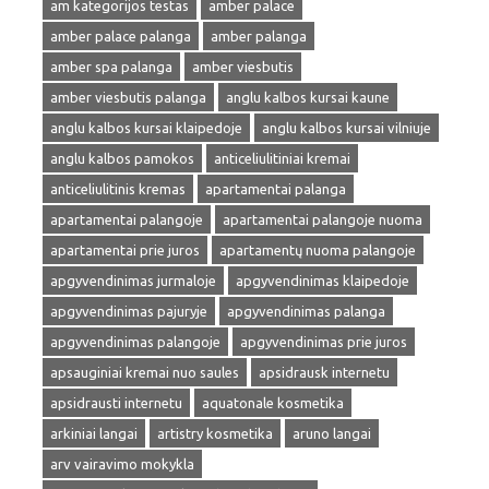
am kategorijos testas
amber palace
amber palace palanga
amber palanga
amber spa palanga
amber viesbutis
amber viesbutis palanga
anglu kalbos kursai kaune
anglu kalbos kursai klaipedoje
anglu kalbos kursai vilniuje
anglu kalbos pamokos
anticeliulitiniai kremai
anticeliulitinis kremas
apartamentai palanga
apartamentai palangoje
apartamentai palangoje nuoma
apartamentai prie juros
apartamentų nuoma palangoje
apgyvendinimas jurmaloje
apgyvendinimas klaipedoje
apgyvendinimas pajuryje
apgyvendinimas palanga
apgyvendinimas palangoje
apgyvendinimas prie juros
apsauginiai kremai nuo saules
apsidrausk internetu
apsidrausti internetu
aquatonale kosmetika
arkiniai langai
artistry kosmetika
aruno langai
arv vairavimo mokykla