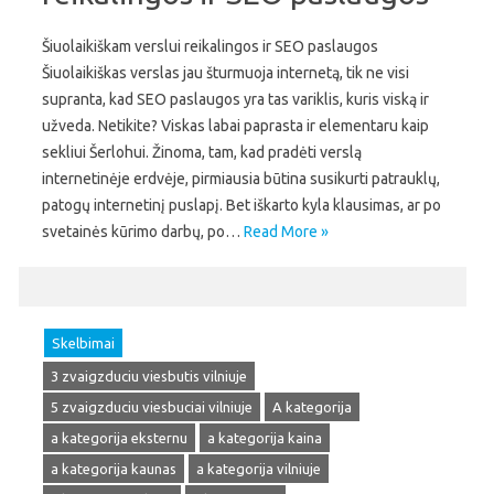
Šiuolaikiškam verslui reikalingos ir SEO paslaugos
Šiuolaikiškas verslas jau šturmuoja internetą, tik ne visi
supranta, kad SEO paslaugos yra tas variklis, kuris viską ir
užveda. Netikite? Viskas labai paprasta ir elementaru kaip
sekliui Šerlohui. Žinoma, tam, kad pradėti verslą
internetinėje erdvėje, pirmiausia būtina susikurti patrauklų,
patogų internetinį puslapį. Bet iškarto kyla klausimas, ar po
svetainės kūrimo darbų, po…
Read More »
Skelbimai
3 zvaigzduciu viesbutis vilniuje
5 zvaigzduciu viesbuciai vilniuje
A kategorija
a kategorija eksternu
a kategorija kaina
a kategorija kaunas
a kategorija vilniuje