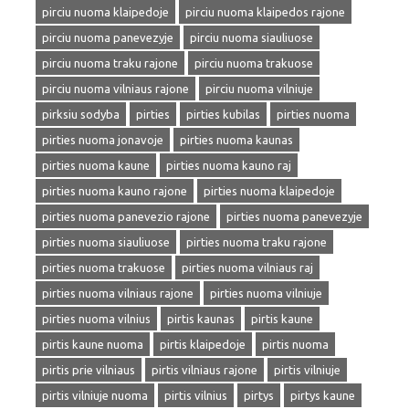
pirciu nuoma klaipedoje
pirciu nuoma klaipedos rajone
pirciu nuoma panevezyje
pirciu nuoma siauliuose
pirciu nuoma traku rajone
pirciu nuoma trakuose
pirciu nuoma vilniaus rajone
pirciu nuoma vilniuje
pirksiu sodyba
pirties
pirties kubilas
pirties nuoma
pirties nuoma jonavoje
pirties nuoma kaunas
pirties nuoma kaune
pirties nuoma kauno raj
pirties nuoma kauno rajone
pirties nuoma klaipedoje
pirties nuoma panevezio rajone
pirties nuoma panevezyje
pirties nuoma siauliuose
pirties nuoma traku rajone
pirties nuoma trakuose
pirties nuoma vilniaus raj
pirties nuoma vilniaus rajone
pirties nuoma vilniuje
pirties nuoma vilnius
pirtis kaunas
pirtis kaune
pirtis kaune nuoma
pirtis klaipedoje
pirtis nuoma
pirtis prie vilniaus
pirtis vilniaus rajone
pirtis vilniuje
pirtis vilniuje nuoma
pirtis vilnius
pirtys
pirtys kaune