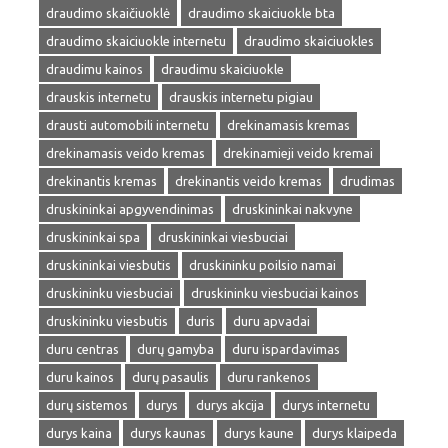
draudimo skaičiuoklė
draudimo skaiciuokle bta
draudimo skaiciuokle internetu
draudimo skaiciuokles
draudimu kainos
draudimu skaiciuokle
drauskis internetu
drauskis internetu pigiau
drausti automobili internetu
drekinamasis kremas
drekinamasis veido kremas
drekinamieji veido kremai
drekinantis kremas
drekinantis veido kremas
drudimas
druskininkai apgyvendinimas
druskininkai nakvyne
druskininkai spa
druskininkai viesbuciai
druskininkai viesbutis
druskininku poilsio namai
druskininku viesbuciai
druskininku viesbuciai kainos
druskininku viesbutis
duris
duru apvadai
duru centras
durų gamyba
duru ispardavimas
duru kainos
durų pasaulis
duru rankenos
durų sistemos
durys
durys akcija
durys internetu
durys kaina
durys kaunas
durys kaune
durys klaipeda