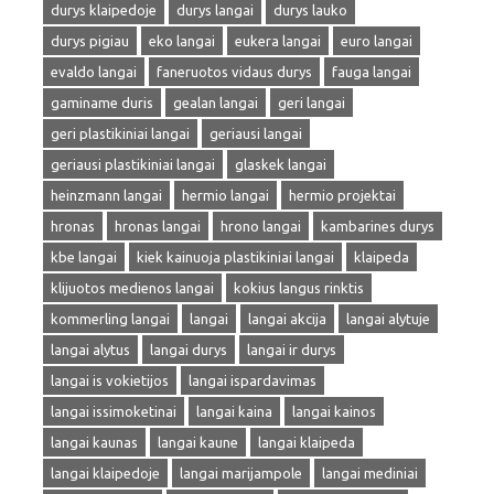
durys klaipedoje
durys langai
durys lauko
durys pigiau
eko langai
eukera langai
euro langai
evaldo langai
faneruotos vidaus durys
fauga langai
gaminame duris
gealan langai
geri langai
geri plastikiniai langai
geriausi langai
geriausi plastikiniai langai
glaskek langai
heinzmann langai
hermio langai
hermio projektai
hronas
hronas langai
hrono langai
kambarines durys
kbe langai
kiek kainuoja plastikiniai langai
klaipeda
klijuotos medienos langai
kokius langus rinktis
kommerling langai
langai
langai akcija
langai alytuje
langai alytus
langai durys
langai ir durys
langai is vokietijos
langai ispardavimas
langai issimoketinai
langai kaina
langai kainos
langai kaunas
langai kaune
langai klaipeda
langai klaipedoje
langai marijampole
langai mediniai