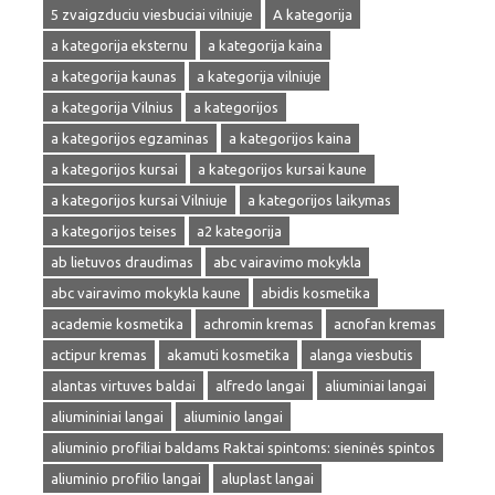
5 zvaigzduciu viesbuciai vilniuje
A kategorija
a kategorija eksternu
a kategorija kaina
a kategorija kaunas
a kategorija vilniuje
a kategorija Vilnius
a kategorijos
a kategorijos egzaminas
a kategorijos kaina
a kategorijos kursai
a kategorijos kursai kaune
a kategorijos kursai Vilniuje
a kategorijos laikymas
a kategorijos teises
a2 kategorija
ab lietuvos draudimas
abc vairavimo mokykla
abc vairavimo mokykla kaune
abidis kosmetika
academie kosmetika
achromin kremas
acnofan kremas
actipur kremas
akamuti kosmetika
alanga viesbutis
alantas virtuves baldai
alfredo langai
aliuminiai langai
aliumininiai langai
aliuminio langai
aliuminio profiliai baldams Raktai spintoms: sieninės spintos
aliuminio profilio langai
aluplast langai