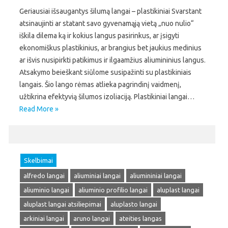
Geriausiai išsaugantys šilumą langai – plastikiniai Svarstant
atsinaujinti ar statant savo gyvenamąją vietą „nuo nulio“
iškila dilema ką ir kokius langus pasirinkus, ar įsigyti
ekonomiškus plastikinius, ar brangius bet jaukius medinius
ar išvis nusipirkti patikimus ir ilgaamžius aliumininius langus.
Atsakymo beieškant siūlome susipažinti su plastikiniais
langais. Šio lango rėmas atlieka pagrindinį vaidmenį,
užtikrina efektyvią šilumos izoliaciją. Plastikiniai langai…
Read More »
Skelbimai
alfredo langai
aliuminiai langai
aliumininiai langai
aliuminio langai
aliuminio profilio langai
aluplast langai
aluplast langai atsiliepimai
aluplasto langai
arkiniai langai
aruno langai
ateities langas