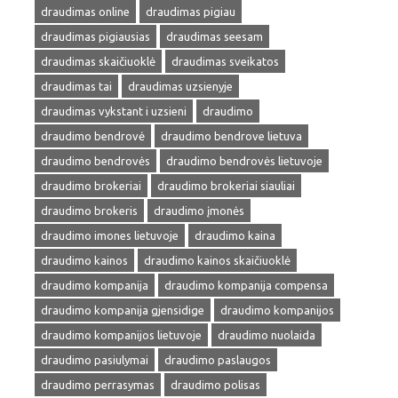
draudimas online
draudimas pigiau
draudimas pigiausias
draudimas seesam
draudimas skaičiuoklė
draudimas sveikatos
draudimas tai
draudimas uzsienyje
draudimas vykstant i uzsieni
draudimo
draudimo bendrovė
draudimo bendrove lietuva
draudimo bendrovės
draudimo bendrovės lietuvoje
draudimo brokeriai
draudimo brokeriai siauliai
draudimo brokeris
draudimo įmonės
draudimo imones lietuvoje
draudimo kaina
draudimo kainos
draudimo kainos skaičiuoklė
draudimo kompanija
draudimo kompanija compensa
draudimo kompanija gjensidige
draudimo kompanijos
draudimo kompanijos lietuvoje
draudimo nuolaida
draudimo pasiulymai
draudimo paslaugos
draudimo perrasymas
draudimo polisas