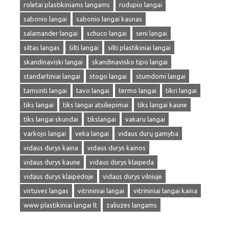
roletai plastikiniams langams
rudupio langai
sabonio langai
sabonio langai kaunas
salamander langai
schuco langai
seni langai
siltas langas
šilti langai
silti plastikiniai langai
skandinaviski langai
skandinavisko tipo langai
standartiniai langai
stogo langai
stumdomi langai
tamsinti langai
tavo langai
termo langai
tikri langai
tiks langai
tiks langai atsiliepimai
tiks langai kaune
tiks langai skundai
tikslangai
vakaru langai
varkojo langai
veka langai
vidaus durų gamyba
vidaus durys kaina
vidaus durys kainos
vidaus durys kaune
vidaus durys klaipeda
vidaus durys klaipėdoje
vidaus durys vilniuje
virtuves langas
vitrininiai langai
vitrininiai langai kaina
www plastikiniai langai lt
zaliuzes langams