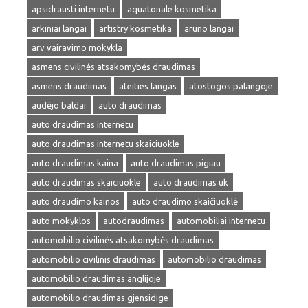
apsidrausti internetu
aquatonale kosmetika
arkiniai langai
artistry kosmetika
aruno langai
arv vairavimo mokykla
asmens civilinės atsakomybės draudimas
asmens draudimas
ateities langas
atostogos palangoje
audėjo baldai
auto draudimas
auto draudimas internetu
auto draudimas internetu skaiciuokle
auto draudimas kaina
auto draudimas pigiau
auto draudimas skaiciuokle
auto draudimas uk
auto draudimo kainos
auto draudimo skaičiuoklė
auto mokyklos
autodraudimas
automobiliai internetu
automobilio civilinės atsakomybės draudimas
automobilio civilinis draudimas
automobilio draudimas
automobilio draudimas anglijoje
automobilio draudimas gjensidige