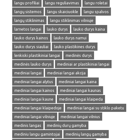
langu profiliai
langu reguliavimas
langu roletai
langų sistemos
langu skaiciuokle
langu spalvos
langų stiklinimas
langu stiklinimas vilniuje
larnetos langai
lauko durys
lauko durys kaina
lauko durys kainos
lauko durys namui
lauko durys siauliai
lauko plastikines durys
lenkiski plastikiniai langai
medinės durys
medinės lauko durys
mediniai ar plastikiniai langai
mediniai langai
mediniai langai akcija
mediniai langai alytus
mediniai langai kaina
mediniai langai kainos
mediniai langai kaunas
mediniai langai kaune
mediniai langai klaipeda
mediniai langai klaipedoje
mediniai langai su stiklo paketu
mediniai langai vilniuje
mediniai langai vilnius
medinis langas
medinių durų gamyba
mediniu langu gamintojai
medinių langų gamyba