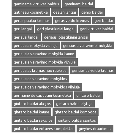
gaminame virtuves baldus
gaminami baldai
gatineau kosmetika
gealan langai
genio baldai
geras paakiu kremas
geras veido kremas
geri baldai
geri langai
geri plastikiniai langai
geri virtuves baldai
geriausi langai
geriausi plastikiniai langai
geriausia mokykla vilniuje
geriausia vairavimo mokykla
geriausia vairavimo mokykla kaune
geriausia vairavimo mokykla vilniuje
geriausias kremas nuo rauksliu
geriausias veido kremas
geriausios vairavimo mokyklos
geriausios vairavimo mokyklos vilniuje
germaine de capuccini kosmetika
gintaro baldai
gintaro baldai akcijos
gintaro baldai alytuje
gintaro baldai kaune
gintaro baldai komodos
gintaro baldai sekcijos
gintaro baldai spintos
gintaro baldai virtuves komplektai
givybes draudimas