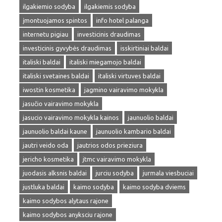
ilgakiemio sodyba
ilgakiemis sodyba
įmontuojamos spintos
info hotel palanga
internetu pigiau
investicinis draudimas
investicinis gyvybės draudimas
isskirtiniai baldai
italiski baldai
italiski miegamojo baldai
italiski svetaines baldai
italiski virtuves baldai
iwostin kosmetika
jagmino vairavimo mokykla
jasučio vairavimo mokykla
jasucio vairavimo mokykla kainos
jaunuolio baldai
jaunuolio baldai kaune
jaunuolio kambario baldai
jautri veido oda
jautrios odos prieziura
jericho kosmetika
jtmc vairavimo mokykla
juodasis alksnis baldai
jurciu sodyba
jurmala viesbuciai
justluka baldai
kaimo sodyba
kaimo sodyba dviems
kaimo sodybos alytaus rajone
kaimo sodybos anyksciu rajone