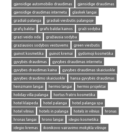
gjensidige automobilio draudimas
gjensidige draudimas
gjensidige draudimas internetu
glaskek langai
gradiali palanga
gradiali viesbutis palangoje
grafų baldai
grafu baldai kainos
graži sodyba
grazi veido oda
gražiausia sodyba
graziausios sodybos vestuvems
green viesbutis
guinot kosmetika
guinot kremai
gydomoji kosmetika
gyvybės draudimas
gyvybes draudimas internetu
gyvybes draudimas kaina
gyvybes draudimas skaiciuokle
gyvybes draudimo skaiciuokle
hansa gyvybės draudimas
heinzmann langai
hermio langai
hermio projektai
holiday villa palanga
hortus fratris kosmetika
hotel klaipeda
hotel palanga
hotel palanga spa
hotel vilnius
hotels in palanga
hotels in vilnius
hronas
hronas langai
hrono langai
idegio kosmetika
idegio kremas
ikonikovo vairavimo mokykla vilniuje