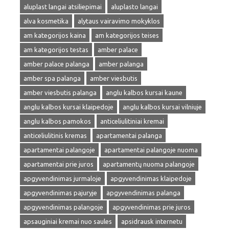
aluplast langai atsiliepimai
aluplasto langai
alva kosmetika
alytaus vairavimo mokyklos
am kategorijos kaina
am kategorijos teises
am kategorijos testas
amber palace
amber palace palanga
amber palanga
amber spa palanga
amber viesbutis
amber viesbutis palanga
anglu kalbos kursai kaune
anglu kalbos kursai klaipedoje
anglu kalbos kursai vilniuje
anglu kalbos pamokos
anticeliulitiniai kremai
anticeliulitinis kremas
apartamentai palanga
apartamentai palangoje
apartamentai palangoje nuoma
apartamentai prie juros
apartamentų nuoma palangoje
apgyvendinimas jurmaloje
apgyvendinimas klaipedoje
apgyvendinimas pajuryje
apgyvendinimas palanga
apgyvendinimas palangoje
apgyvendinimas prie juros
apsauginiai kremai nuo saules
apsidrausk internetu