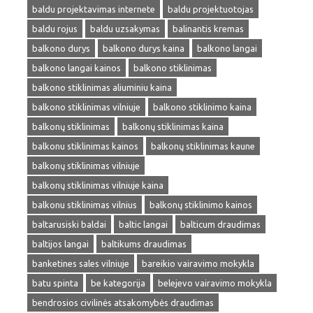
baldu projektavimas internete
baldu projektuotojas
baldu rojus
baldu uzsakymas
balinantis kremas
balkono durys
balkono durys kaina
balkono langai
balkono langai kainos
balkono stiklinimas
balkono stiklinimas aliuminiu kaina
balkono stiklinimas vilniuje
balkono stiklinimo kaina
balkonų stiklinimas
balkonų stiklinimas kaina
balkonu stiklinimas kainos
balkonų stiklinimas kaune
balkonų stiklinimas vilniuje
balkonų stiklinimas vilniuje kaina
balkonu stiklinimas vilnius
balkonų stiklinimo kainos
baltarusiski baldai
baltic langai
balticum draudimas
baltijos langai
baltikums draudimas
banketines sales vilniuje
bareikio vairavimo mokykla
batu spinta
be kategorija
belejevo vairavimo mokykla
bendrosios civilinės atsakomybės draudimas