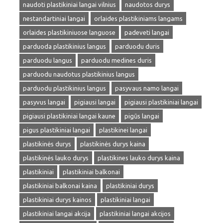
naudoti plastikiniai langai vilnius
naudotos durys
nestandartiniai langai
orlaides plastikiniams langams
orlaides plastikiniuose languose
padeveti langai
parduoda plastikinius langus
parduodu duris
parduodu langus
parduodu medines duris
parduodu naudotus plastikinius langus
parduodu plastikinius langus
pasyvaus namo langai
pasyvus langai
pigiausi langai
pigiausi plastikiniai langai
pigiausi plastikiniai langai kaune
pigūs langai
pigus plastikiniai langai
plastikinei langai
plastikinės durys
plastikinės durys kaina
plastikinės lauko durys
plastikines lauko durys kaina
plastikiniai
plastikiniai balkonai
plastikiniai balkonai kaina
plastikiniai durys
plastikiniai durys kainos
plastikiniai langai
plastikiniai langai akcija
plastikiniai langai akcijos