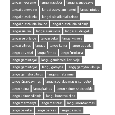
langai megrame
langai naudoti
langai panevezyje
langai panevezys
langai pasyviam namui
langai pigiau
langai plastikiniai
langai plastikiniai kainos
langai plastikiniai kaune
langai plastikiniai vilniuje
langai siauliai
langai siauliuose
langai su drugeliu
langai su orlaide
langai veka
langai vilniuje
langai vilnius
langas
lango kaina
langu apdaila
langu apvadai
langu firmos
langu furnitura
langu gamintojai
langu gamintojai lietuvoje
langu gamintojas
langų gamyba
langų gamyba vilniuje
langu gamyba vilnius
langu ismatavimai
langų išpardavimas
langu ispardavimas is sandelio
langu kaina
langų kainos
langu kainos skaiciuokle
langu kainos vilniuje
langu konstrukcijos
langu matmenys
langu meistras
langų montavimas
langu paketai
langu parkas
langu pasaulis