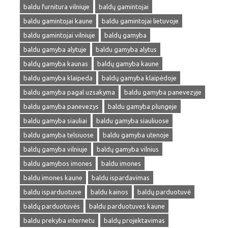
baldu furnitura vilniuje
baldų gamintojai
baldu gamintojai kaune
baldu gamintojai lietuvoje
baldu gamintojai vilniuje
baldų gamyba
baldu gamyba alytuje
baldu gamyba alytus
baldų gamyba kaunas
baldų gamyba kaune
baldu gamyba klaipeda
baldų gamyba klaipėdoje
baldu gamyba pagal uzsakyma
baldu gamyba panevezyje
baldu gamyba panevezys
baldu gamyba plungeje
baldu gamyba siauliai
baldu gamyba siauliuose
baldu gamyba telsiuose
baldu gamyba utenoje
baldų gamyba vilniuje
baldų gamyba vilnius
baldu gamybos imones
baldu imones
baldu imones kaune
baldu ispardavimas
baldu isparduotuve
baldu kainos
baldų parduotuvė
baldų parduotuvės
baldu parduotuves kaune
baldu prekyba internetu
baldų projektavimas