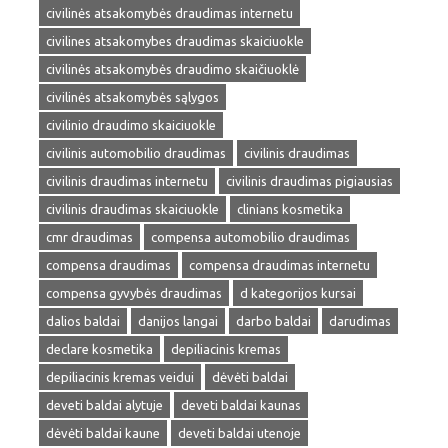
civilinės atsakomybės draudimas internetu
civilines atsakomybes draudimas skaiciuokle
civilinės atsakomybės draudimo skaičiuoklė
civilinės atsakomybės sąlygos
civilinio draudimo skaiciuokle
civilinis automobilio draudimas
civilinis draudimas
civilinis draudimas internetu
civilinis draudimas pigiausias
civilinis draudimas skaiciuokle
clinians kosmetika
cmr draudimas
compensa automobilio draudimas
compensa draudimas
compensa draudimas internetu
compensa gyvybės draudimas
d kategorijos kursai
dalios baldai
danijos langai
darbo baldai
darudimas
declare kosmetika
depiliacinis kremas
depiliacinis kremas veidui
dėvėti baldai
deveti baldai alytuje
deveti baldai kaunas
dėvėti baldai kaune
deveti baldai utenoje