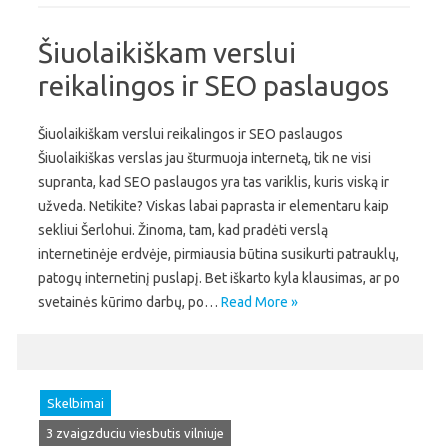
Šiuolaikiškam verslui
reikalingos ir SEO paslaugos
Šiuolaikiškam verslui reikalingos ir SEO paslaugos
Šiuolaikiškas verslas jau šturmuoja internetą, tik ne visi
supranta, kad SEO paslaugos yra tas variklis, kuris viską ir
užveda. Netikite? Viskas labai paprasta ir elementaru kaip
sekliui Šerlohui. Žinoma, tam, kad pradėti verslą
internetinėje erdvėje, pirmiausia būtina susikurti patrauklų,
patogų internetinį puslapį. Bet iškarto kyla klausimas, ar po
svetainės kūrimo darbų, po…
Read More »
Skelbimai
3 zvaigzduciu viesbutis vilniuje