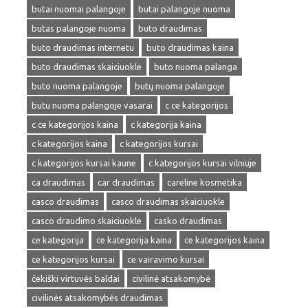
butai nuomai palangoje
butai palangoje nuoma
butas palangoje nuoma
buto draudimas
buto draudimas internetu
buto draudimas kaina
buto draudimas skaiciuokle
buto nuoma palanga
buto nuoma palangoje
butų nuoma palangoje
butu nuoma palangoje vasarai
c ce kategorijos
c ce kategorijos kaina
c kategorija kaina
c kategorijos kaina
c kategorijos kursai
c kategorijos kursai kaune
c kategorijos kursai vilniuje
ca draudimas
car draudimas
careline kosmetika
casco draudimas
casco draudimas skaiciuokle
casco draudimo skaiciuokle
casko draudimas
ce kategorija
ce kategorija kaina
ce kategorijos kaina
ce kategorijos kursai
ce vairavimo kursai
čekiški virtuvės baldai
civilinė atsakomybė
civilinės atsakomybės draudimas