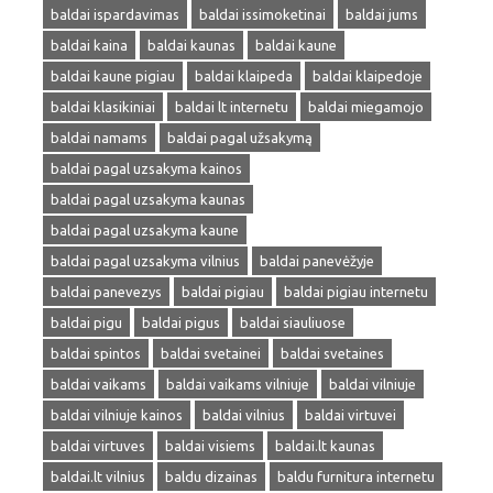
baldai ispardavimas
baldai issimoketinai
baldai jums
baldai kaina
baldai kaunas
baldai kaune
baldai kaune pigiau
baldai klaipeda
baldai klaipedoje
baldai klasikiniai
baldai lt internetu
baldai miegamojo
baldai namams
baldai pagal užsakymą
baldai pagal uzsakyma kainos
baldai pagal uzsakyma kaunas
baldai pagal uzsakyma kaune
baldai pagal uzsakyma vilnius
baldai panevėžyje
baldai panevezys
baldai pigiau
baldai pigiau internetu
baldai pigu
baldai pigus
baldai siauliuose
baldai spintos
baldai svetainei
baldai svetaines
baldai vaikams
baldai vaikams vilniuje
baldai vilniuje
baldai vilniuje kainos
baldai vilnius
baldai virtuvei
baldai virtuves
baldai visiems
baldai.lt kaunas
baldai.lt vilnius
baldu dizainas
baldu furnitura internetu