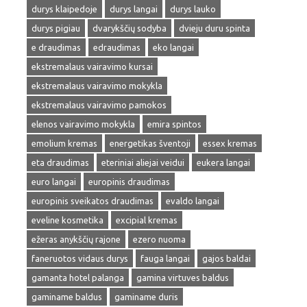
durys klaipedoje
durys langai
durys lauko
durys pigiau
dvarykščių sodyba
dvieju duru spinta
e draudimas
edraudimas
eko langai
ekstremalaus vairavimo kursai
ekstremalaus vairavimo mokykla
ekstremalaus vairavimo pamokos
elenos vairavimo mokykla
emira spintos
emolium kremas
energetikas šventoji
essex kremas
eta draudimas
eteriniai aliejai veidui
eukera langai
euro langai
europinis draudimas
europinis sveikatos draudimas
evaldo langai
eveline kosmetika
excipial kremas
ežeras anykščių rajone
ezero nuoma
faneruotos vidaus durys
fauga langai
gajos baldai
gamanta hotel palanga
gamina virtuves baldus
gaminame baldus
gaminame duris