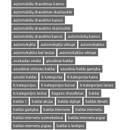
automobiliu draudimas kainos
automobilių draudimas skaičiuoklė
automobiliu draudimo kainos
automobiliu draudimo skaiciuokle
automobiliu draudimu kainos
automobilių kainos
automokykla
automokykla vilniuje
automokyklos
automokyklos ket testai
automokyklos vilniuje
avokadas veidui
ąžuoliniai baldai
azuoliniai virtuves baldai
azuoliniu baldu gamyba
azuolo baldai
b kategorija
b kategorija kaina
b kategorijos
b kategorijos kursai
b kategorijos teises
b kategorijos testai
bagazo draudimas
baldai
baldai 1
baldai akcija
baldai alytuje
baldai deveti
baldai gamyba
baldai internete
baldai internetu
baldai internetu issimoketinai
baldai internetu pigiai
baldai internetu pigiau
baldai is lenkijos