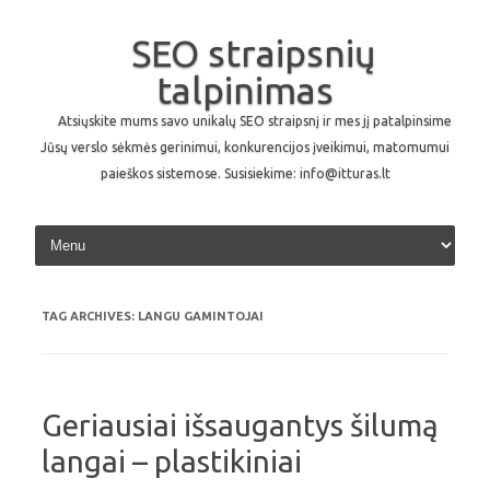
SEO straipsnių
talpinimas
Atsiųskite mums savo unikalų SEO straipsnį ir mes jį patalpinsime
Jūsų verslo sėkmės gerinimui, konkurencijos įveikimui, matomumui
paieškos sistemose. Susisiekime: info@itturas.lt
Skip to content
TAG ARCHIVES:
LANGU GAMINTOJAI
Geriausiai išsaugantys šilumą
langai – plastikiniai