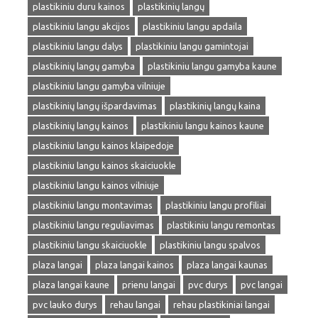
plastikiniu duru kainos
plastikinių langų
plastikiniu langu akcijos
plastikiniu langu apdaila
plastikiniu langu dalys
plastikiniu langu gamintojai
plastikinių langų gamyba
plastikiniu langu gamyba kaune
plastikiniu langu gamyba vilniuje
plastikinių langų išpardavimas
plastikinių langų kaina
plastikinių langų kainos
plastikiniu langu kainos kaune
plastikiniu langu kainos klaipedoje
plastikiniu langu kainos skaiciuokle
plastikiniu langu kainos vilniuje
plastikiniu langu montavimas
plastikiniu langu profiliai
plastikiniu langu reguliavimas
plastikiniu langu remontas
plastikiniu langu skaiciuokle
plastikiniu langu spalvos
plaza langai
plaza langai kainos
plaza langai kaunas
plaza langai kaune
prienu langai
pvc durys
pvc langai
pvc lauko durys
rehau langai
rehau plastikiniai langai