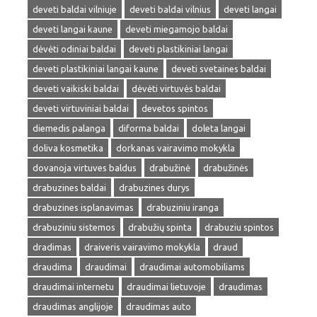
deveti baldai vilniuje
deveti baldai vilnius
deveti langai
deveti langai kaune
deveti miegamojo baldai
dėvėti odiniai baldai
deveti plastikiniai langai
deveti plastikiniai langai kaune
deveti svetaines baldai
deveti vaikiski baldai
dėvėti virtuvės baldai
deveti virtuviniai baldai
devetos spintos
diemedis palanga
diforma baldai
doleta langai
doliva kosmetika
dorkanas vairavimo mokykla
dovanoja virtuves baldus
drabužinė
drabužinės
drabuzines baldai
drabuzines durys
drabuzines isplanavimas
drabuziniu iranga
drabuziniu sistemos
drabužių spinta
drabuziu spintos
dradimas
draiveris vairavimo mokykla
draud
draudima
draudimai
draudimai automobiliams
draudimai internetu
draudimai lietuvoje
draudimas
draudimas anglijoje
draudimas auto