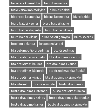
benexere kosmetika
beoti kosmetika
bialo vairavimo mokykla
bikuvos baldai
biodroga kosmetika
bioline kosmetika
biuro baldai
biuro baldai kaunas
biuro baldai kaune
biuro baldai klaipeda
biuro baldai vilniuje
biuro baldai vilnius
biuro baldu gamyba
biuro spintos
booking palanga
brugmann langai
bta automobilio draudimas
bta draudimas
bta draudimas internetu
bta draudimas kainos
bta draudimas kaunas
bta draudimas kaune
bta draudimas klaipeda
bta draudimas skaičiuoklė
bta draudimas vilnius
bta draudimo skaiciuokle
bta internetu
bta skaiciuokle
būsto draudimas
busto draudimas internetu
būsto draudimas kaina
busto draudimas kainos
busto draudimas skaiciuokle
busto draudimo kainos
busto draudimo skaiciuokle