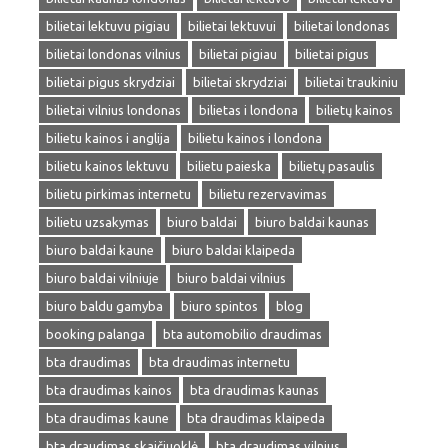
bilietai lektuvu pigiau
bilietai lektuvui
bilietai londonas
bilietai londonas vilnius
bilietai pigiau
bilietai pigus
bilietai pigus skrydziai
bilietai skrydziai
bilietai traukiniu
bilietai vilnius londonas
bilietas i londona
bilietų kainos
bilietu kainos i anglija
bilietu kainos i londona
bilietu kainos lektuvu
bilietu paieska
bilietų pasaulis
bilietu pirkimas internetu
bilietu rezervavimas
bilietu uzsakymas
biuro baldai
biuro baldai kaunas
biuro baldai kaune
biuro baldai klaipeda
biuro baldai vilniuje
biuro baldai vilnius
biuro baldu gamyba
biuro spintos
blog
booking palanga
bta automobilio draudimas
bta draudimas
bta draudimas internetu
bta draudimas kainos
bta draudimas kaunas
bta draudimas kaune
bta draudimas klaipeda
bta draudimas skaičiuoklė
bta draudimas vilnius