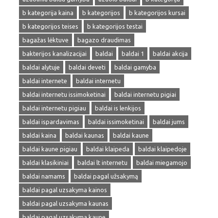
b kategorija kaina
b kategorijos
b kategorijos kursai
b kategorijos teises
b kategorijos testai
bagažas lėktuve
bagazo draudimas
bakterijos kanalizacijai
baldai
baldai 1
baldai akcija
baldai alytuje
baldai deveti
baldai gamyba
baldai internete
baldai internetu
baldai internetu issimoketinai
baldai internetu pigiai
baldai internetu pigiau
baldai is lenkijos
baldai ispardavimas
baldai issimoketinai
baldai jums
baldai kaina
baldai kaunas
baldai kaune
baldai kaune pigiau
baldai klaipeda
baldai klaipedoje
baldai klasikiniai
baldai lt internetu
baldai miegamojo
baldai namams
baldai pagal užsakymą
baldai pagal uzsakyma kainos
baldai pagal uzsakyma kaunas
baldai pagal uzsakyma kaune