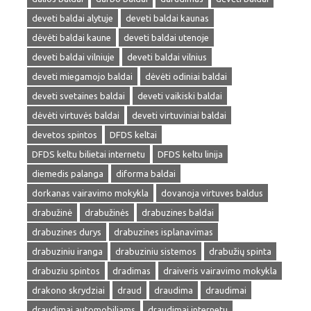
deveti baldai alytuje
deveti baldai kaunas
dėvėti baldai kaune
deveti baldai utenoje
deveti baldai vilniuje
deveti baldai vilnius
deveti miegamojo baldai
dėvėti odiniai baldai
deveti svetaines baldai
deveti vaikiski baldai
dėvėti virtuvės baldai
deveti virtuviniai baldai
devetos spintos
DFDS keltai
DFDS keltu bilietai internetu
DFDS keltu linija
diemedis palanga
diforma baldai
dorkanas vairavimo mokykla
dovanoja virtuves baldus
drabužinė
drabužinės
drabuzines baldai
drabuzines durys
drabuzines isplanavimas
drabuziniu iranga
drabuziniu sistemos
drabužių spinta
drabuziu spintos
dradimas
draiveris vairavimo mokykla
drakono skrydziai
draud
draudima
draudimai
draudimai automobiliams
draudimai internetu