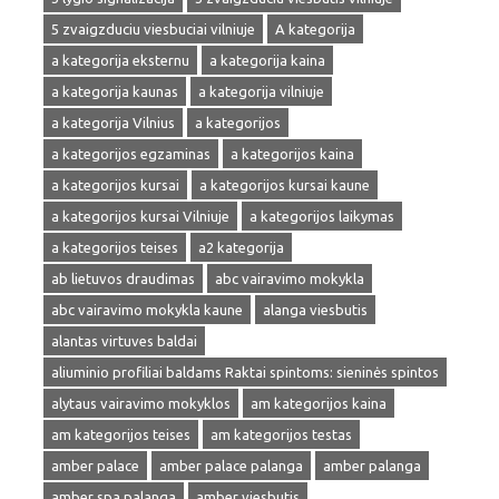
5 zvaigzduciu viesbuciai vilniuje
A kategorija
a kategorija eksternu
a kategorija kaina
a kategorija kaunas
a kategorija vilniuje
a kategorija Vilnius
a kategorijos
a kategorijos egzaminas
a kategorijos kaina
a kategorijos kursai
a kategorijos kursai kaune
a kategorijos kursai Vilniuje
a kategorijos laikymas
a kategorijos teises
a2 kategorija
ab lietuvos draudimas
abc vairavimo mokykla
abc vairavimo mokykla kaune
alanga viesbutis
alantas virtuves baldai
aliuminio profiliai baldams Raktai spintoms: sieninės spintos
alytaus vairavimo mokyklos
am kategorijos kaina
am kategorijos teises
am kategorijos testas
amber palace
amber palace palanga
amber palanga
amber spa palanga
amber viesbutis