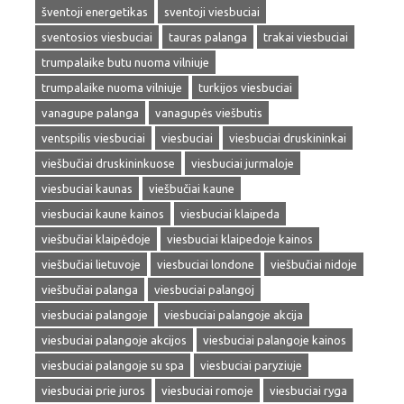
šventoji energetikas
sventoji viesbuciai
sventosios viesbuciai
tauras palanga
trakai viesbuciai
trumpalaike butu nuoma vilniuje
trumpalaike nuoma vilniuje
turkijos viesbuciai
vanagupe palanga
vanagupės viešbutis
ventspilis viesbuciai
viesbuciai
viesbuciai druskininkai
viešbučiai druskininkuose
viesbuciai jurmaloje
viesbuciai kaunas
viešbučiai kaune
viesbuciai kaune kainos
viesbuciai klaipeda
viešbučiai klaipėdoje
viesbuciai klaipedoje kainos
viešbučiai lietuvoje
viesbuciai londone
viešbučiai nidoje
viešbučiai palanga
viesbuciai palangoj
viesbuciai palangoje
viesbuciai palangoje akcija
viesbuciai palangoje akcijos
viesbuciai palangoje kainos
viesbuciai palangoje su spa
viesbuciai paryziuje
viesbuciai prie juros
viesbuciai romoje
viesbuciai ryga