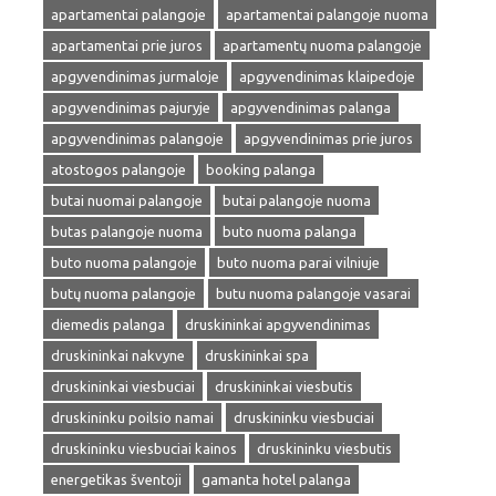
apartamentai palangoje
apartamentai palangoje nuoma
apartamentai prie juros
apartamentų nuoma palangoje
apgyvendinimas jurmaloje
apgyvendinimas klaipedoje
apgyvendinimas pajuryje
apgyvendinimas palanga
apgyvendinimas palangoje
apgyvendinimas prie juros
atostogos palangoje
booking palanga
butai nuomai palangoje
butai palangoje nuoma
butas palangoje nuoma
buto nuoma palanga
buto nuoma palangoje
buto nuoma parai vilniuje
butų nuoma palangoje
butu nuoma palangoje vasarai
diemedis palanga
druskininkai apgyvendinimas
druskininkai nakvyne
druskininkai spa
druskininkai viesbuciai
druskininkai viesbutis
druskininku poilsio namai
druskininku viesbuciai
druskininku viesbuciai kainos
druskininku viesbutis
energetikas šventoji
gamanta hotel palanga