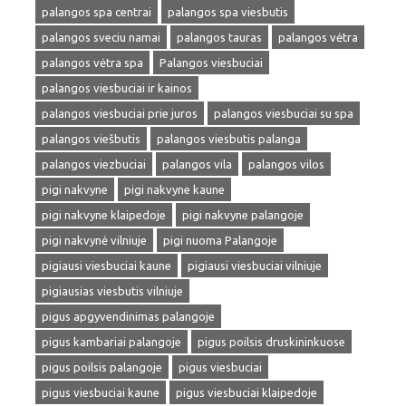
palangos spa centrai
palangos spa viesbutis
palangos sveciu namai
palangos tauras
palangos vėtra
palangos vėtra spa
Palangos viesbuciai
palangos viesbuciai ir kainos
palangos viesbuciai prie juros
palangos viesbuciai su spa
palangos viešbutis
palangos viesbutis palanga
palangos viezbuciai
palangos vila
palangos vilos
pigi nakvyne
pigi nakvyne kaune
pigi nakvyne klaipedoje
pigi nakvyne palangoje
pigi nakvynė vilniuje
pigi nuoma Palangoje
pigiausi viesbuciai kaune
pigiausi viesbuciai vilniuje
pigiausias viesbutis vilniuje
pigus apgyvendinimas palangoje
pigus kambariai palangoje
pigus poilsis druskininkuose
pigus poilsis palangoje
pigus viesbuciai
pigus viesbuciai kaune
pigus viesbuciai klaipedoje