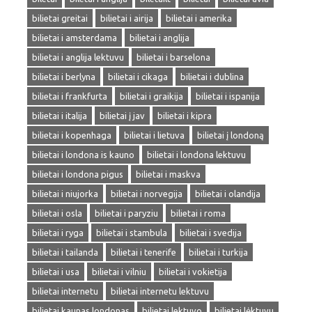
bilietai greitai
bilietai i airija
bilietai i amerika
bilietai i amsterdama
bilietai i anglija
bilietai i anglija lektuvu
bilietai i barselona
bilietai i berlyna
bilietai i cikaga
bilietai i dublina
bilietai i frankfurta
bilietai i graikija
bilietai i ispanija
bilietai i italija
bilietai į jav
bilietai i kipra
bilietai i kopenhaga
bilietai i lietuva
bilietai į londoną
bilietai i londona is kauno
bilietai i londona lektuvu
bilietai i londona pigus
bilietai i maskva
bilietai i niujorka
bilietai i norvegija
bilietai i olandija
bilietai i osla
bilietai i paryziu
bilietai i roma
bilietai i ryga
bilietai i stambula
bilietai i svedija
bilietai i tailanda
bilietai i tenerife
bilietai i turkija
bilietai i usa
bilietai i vilniu
bilietai i vokietija
bilietai internetu
bilietai internetu lektuvu
bilietai kaunas londonas
bilietai lektuvo
bilietai lėktuvu