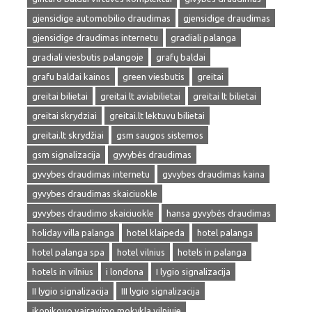
gjensidige automobilio draudimas
gjensidige draudimas
gjensidige draudimas internetu
gradiali palanga
gradiali viesbutis palangoje
grafų baldai
grafu baldai kainos
green viesbutis
greitai
greitai bilietai
greitai lt aviabilietai
greitai lt bilietai
greitai skrydziai
greitai.lt lektuvu bilietai
greitai.lt skrydžiai
gsm saugos sistemos
gsm signalizacija
gyvybės draudimas
gyvybes draudimas internetu
gyvybes draudimas kaina
gyvybes draudimas skaiciuokle
gyvybes draudimo skaiciuokle
hansa gyvybės draudimas
holiday villa palanga
hotel klaipeda
hotel palanga
hotel palanga spa
hotel vilnius
hotels in palanga
hotels in vilnius
i londona
I lygio signalizacija
II lygio signalizacija
III lygio signalizacija
ikonikovo vairavimo mokykla vilniuje