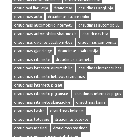
draudimai lietuvoje
draudimas
draudimas anglijoje
draudimas auto
draudimas automobilio
draudimas automobilio internetu
draudimas automobiliui
draudimas automobiliui skaiciuokle
draudimas bta
draudimas civilines atsakomybes
draudimas compensa
draudimas gjensidige
draudimas i baltarusija
draudimas internete
draudimas internetu
draudimas internetu automobilio
draudimas internetu bta
draudimas internetu lietuvos draudimas
draudimas internetu pigiau
draudimas internetu pigiausias
draudimas internetu pigus
draudimas internetu skaiciuokle
draudimas kaina
draudimas kasko
draudimas kelionei
draudimas lietuvoje
draudimas lietuvos
draudimas masinai
draudimas masinos
draudimas nuo nelaimingų atsitikimų