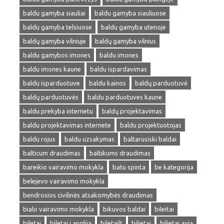
baldu gamyba siauliai
baldu gamyba siauliuose
baldu gamyba telsiuose
baldu gamyba utenoje
baldų gamyba vilniuje
baldų gamyba vilnius
baldu gamybos imones
baldu imones
baldu imones kaune
baldu ispardavimas
baldu isparduotuve
baldu kainos
baldų parduotuvė
baldų parduotuvės
baldu parduotuves kaune
baldu prekyba internetu
baldų projektavimas
baldu projektavimas internete
baldu projektuotojas
baldu rojus
baldu uzsakymas
baltarusiski baldai
balticum draudimas
baltikums draudimas
bareikio vairavimo mokykla
batu spinta
be kategorija
belejevo vairavimo mokykla
bendrosios civilinės atsakomybės draudimas
bialo vairavimo mokykla
bikuvos baldai
bileitai
biletai
biletai i anglija
biletailt
bilietai
bilietai avia