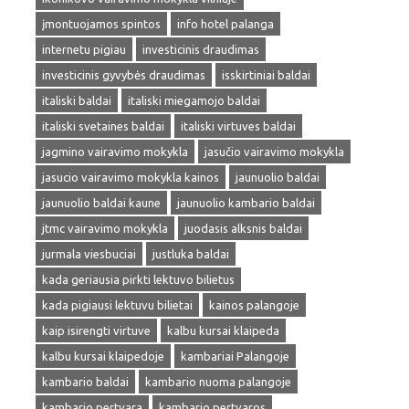
įmontuojamos spintos
info hotel palanga
internetu pigiau
investicinis draudimas
investicinis gyvybės draudimas
isskirtiniai baldai
italiski baldai
italiski miegamojo baldai
italiski svetaines baldai
italiski virtuves baldai
jagmino vairavimo mokykla
jasučio vairavimo mokykla
jasucio vairavimo mokykla kainos
jaunuolio baldai
jaunuolio baldai kaune
jaunuolio kambario baldai
jtmc vairavimo mokykla
juodasis alksnis baldai
jurmala viesbuciai
justluka baldai
kada geriausia pirkti lektuvo bilietus
kada pigiausi lektuvu bilietai
kainos palangoje
kaip isirengti virtuve
kalbu kursai klaipeda
kalbu kursai klaipedoje
kambariai Palangoje
kambario baldai
kambario nuoma palangoje
kambario pertvara
kambario pertvaros