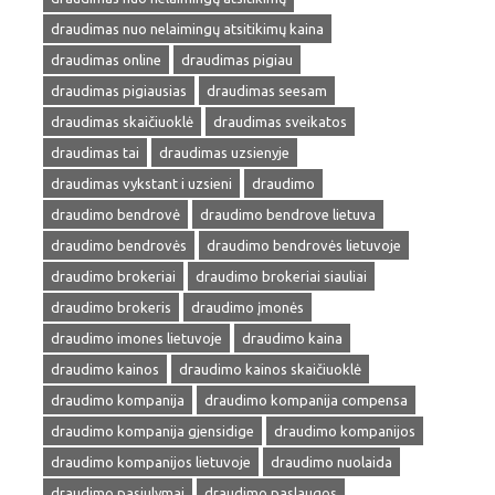
draudimas nuo nelaimingų atsitikimų kaina
draudimas online
draudimas pigiau
draudimas pigiausias
draudimas seesam
draudimas skaičiuoklė
draudimas sveikatos
draudimas tai
draudimas uzsienyje
draudimas vykstant i uzsieni
draudimo
draudimo bendrovė
draudimo bendrove lietuva
draudimo bendrovės
draudimo bendrovės lietuvoje
draudimo brokeriai
draudimo brokeriai siauliai
draudimo brokeris
draudimo įmonės
draudimo imones lietuvoje
draudimo kaina
draudimo kainos
draudimo kainos skaičiuoklė
draudimo kompanija
draudimo kompanija compensa
draudimo kompanija gjensidige
draudimo kompanijos
draudimo kompanijos lietuvoje
draudimo nuolaida
draudimo pasiulymai
draudimo paslaugos