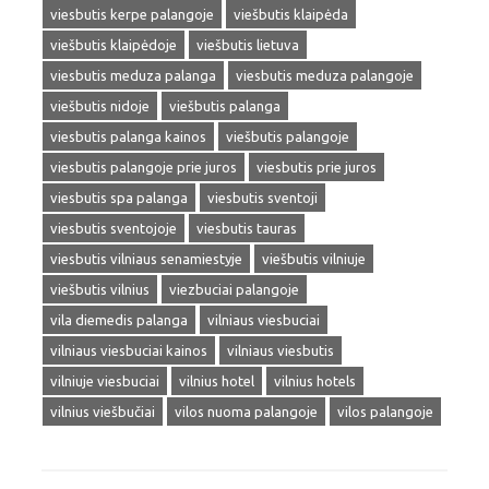
viesbutis kerpe palangoje
viešbutis klaipėda
viešbutis klaipėdoje
viešbutis lietuva
viesbutis meduza palanga
viesbutis meduza palangoje
viešbutis nidoje
viešbutis palanga
viesbutis palanga kainos
viešbutis palangoje
viesbutis palangoje prie juros
viesbutis prie juros
viesbutis spa palanga
viesbutis sventoji
viesbutis sventojoje
viesbutis tauras
viesbutis vilniaus senamiestyje
viešbutis vilniuje
viešbutis vilnius
viezbuciai palangoje
vila diemedis palanga
vilniaus viesbuciai
vilniaus viesbuciai kainos
vilniaus viesbutis
vilniuje viesbuciai
vilnius hotel
vilnius hotels
vilnius viešbučiai
vilos nuoma palangoje
vilos palangoje