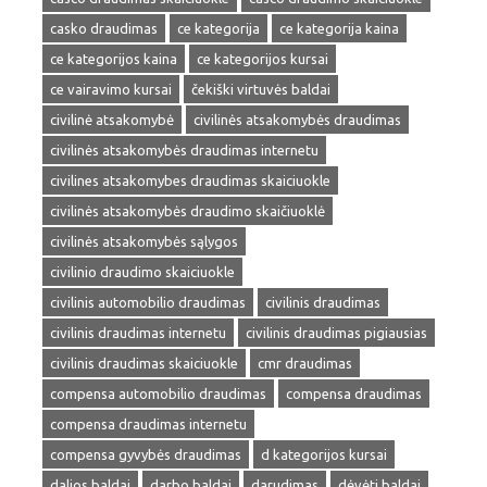
casko draudimas
ce kategorija
ce kategorija kaina
ce kategorijos kaina
ce kategorijos kursai
ce vairavimo kursai
čekiški virtuvės baldai
civilinė atsakomybė
civilinės atsakomybės draudimas
civilinės atsakomybės draudimas internetu
civilines atsakomybes draudimas skaiciuokle
civilinės atsakomybės draudimo skaičiuoklė
civilinės atsakomybės sąlygos
civilinio draudimo skaiciuokle
civilinis automobilio draudimas
civilinis draudimas
civilinis draudimas internetu
civilinis draudimas pigiausias
civilinis draudimas skaiciuokle
cmr draudimas
compensa automobilio draudimas
compensa draudimas
compensa draudimas internetu
compensa gyvybės draudimas
d kategorijos kursai
dalios baldai
darbo baldai
darudimas
dėvėti baldai