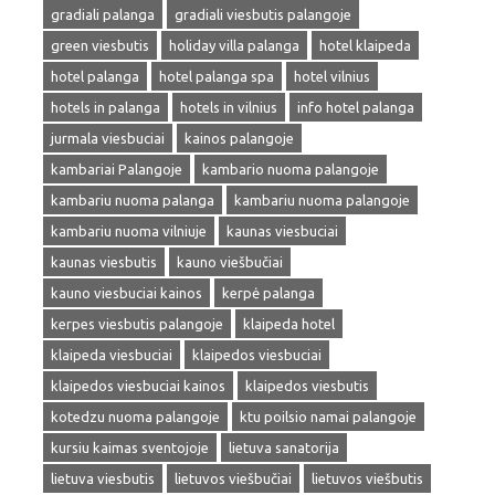
gradiali palanga
gradiali viesbutis palangoje
green viesbutis
holiday villa palanga
hotel klaipeda
hotel palanga
hotel palanga spa
hotel vilnius
hotels in palanga
hotels in vilnius
info hotel palanga
jurmala viesbuciai
kainos palangoje
kambariai Palangoje
kambario nuoma palangoje
kambariu nuoma palanga
kambariu nuoma palangoje
kambariu nuoma vilniuje
kaunas viesbuciai
kaunas viesbutis
kauno viešbučiai
kauno viesbuciai kainos
kerpė palanga
kerpes viesbutis palangoje
klaipeda hotel
klaipeda viesbuciai
klaipedos viesbuciai
klaipedos viesbuciai kainos
klaipedos viesbutis
kotedzu nuoma palangoje
ktu poilsio namai palangoje
kursiu kaimas sventojoje
lietuva sanatorija
lietuva viesbutis
lietuvos viešbučiai
lietuvos viešbutis