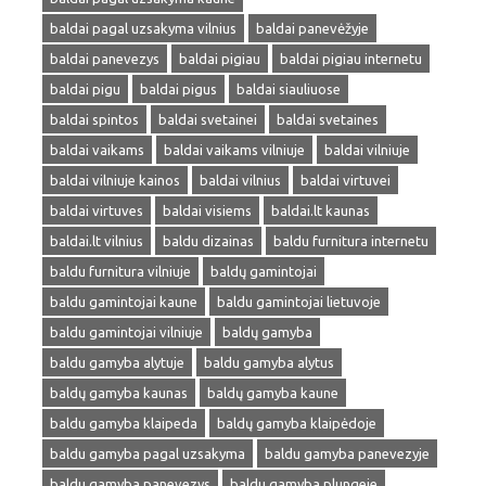
baldai pagal uzsakyma vilnius
baldai panevėžyje
baldai panevezys
baldai pigiau
baldai pigiau internetu
baldai pigu
baldai pigus
baldai siauliuose
baldai spintos
baldai svetainei
baldai svetaines
baldai vaikams
baldai vaikams vilniuje
baldai vilniuje
baldai vilniuje kainos
baldai vilnius
baldai virtuvei
baldai virtuves
baldai visiems
baldai.lt kaunas
baldai.lt vilnius
baldu dizainas
baldu furnitura internetu
baldu furnitura vilniuje
baldų gamintojai
baldu gamintojai kaune
baldu gamintojai lietuvoje
baldu gamintojai vilniuje
baldų gamyba
baldu gamyba alytuje
baldu gamyba alytus
baldų gamyba kaunas
baldų gamyba kaune
baldu gamyba klaipeda
baldų gamyba klaipėdoje
baldu gamyba pagal uzsakyma
baldu gamyba panevezyje
baldu gamyba panevezys
baldu gamyba plungeje