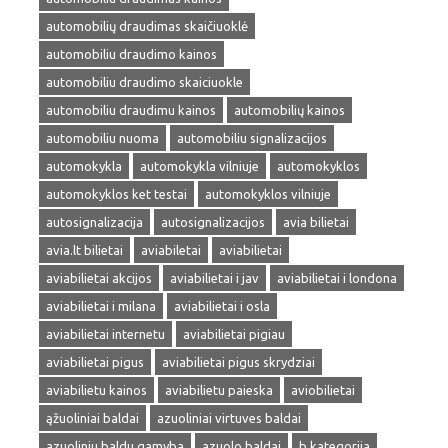
automobilių draudimas skaičiuoklė
automobiliu draudimo kainos
automobiliu draudimo skaiciuokle
automobiliu draudimu kainos
automobilių kainos
automobiliu nuoma
automobiliu signalizacijos
automokykla
automokykla vilniuje
automokyklos
automokyklos ket testai
automokyklos vilniuje
autosignalizacija
autosignalizacijos
avia bilietai
avia.lt bilietai
aviabiletai
aviabilietai
aviabilietai akcijos
aviabilietai i jav
aviabilietai i londona
aviabilietai i milana
aviabilietai i osla
aviabilietai internetu
aviabilietai pigiau
aviabilietai pigus
aviabilietai pigus skrydziai
aviabilietu kainos
aviabilietu paieska
aviobilietai
ąžuoliniai baldai
azuoliniai virtuves baldai
azuoliniu baldu gamyba
azuolo baldai
b kategorija