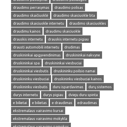
draudimo perrasymas
draudimo polisas
draudimo skaičiuoklė
draudimo skaiciuokle bta
draudimo skaiciuokle internetu
draudimo skaiciuokles
draudimu kainos
draudimu skaiciuokle
drauskis internetu
drauskis internetu pigiau
drausti automobili internetu
drudimas
druskininkai apgyvendinimas
druskininkai nakvyne
druskininkai spa
druskininkai viesbuciai
druskininkai viesbutis
druskininku poilsio namai
druskininku viesbuciai
druskininku viesbuciai kainos
druskininku viesbutis
duru ispardavimas
durų sistemos
durys internetu
durys pigiau
dvieju duru spinta
e bilietai
e bilietas
e draudimas
edraudimas
ekstremalaus vairavimo kursai
ekstremalaus vairavimo mokykla
ekstremalaus vairavimo pamokos