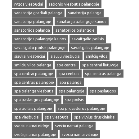
rygos viesbuciai
sabonio viesbutis palangoje
sanatorija gradiali palanga
sanatorija palanga
sanatorija palangoje
sanatorija palangoje kainos
sanatorijos palanga
sanatorijos palangoje
sanatorijos palangoje kainos
savaitgalio poilsis
savaitgalio poilsis palangoje
savaitgalis palangoje
siauliai viesbuciai
siauliu viesbuciai
smilčių vilos
smilciu vilos palanga
spa centrai
spa centrai lietuvoje
spa centrai palangoje
spa centras
spa centras palanga
spa centras palangoje
spa palanga
spa palanga viesbutis
spa palangoje
spa paslaugos
spa paslaugos palangoje
spa poilsis
spa poilsis palangoje
spa proceduros palangoje
spa viesbuciai
spa viesbutis
spa vilnius druskininkai
sveciu namai nidoje
sveciu namai palanga
svečių namai palangoje
sveciu namai vilniuje