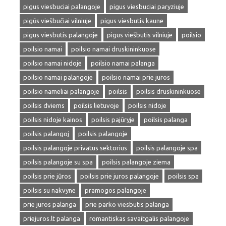
pigus viesbuciai palangoje
pigus viesbuciai paryziuje
pigūs viešbučiai vilniuje
pigus viesbutis kaune
pigus viesbutis palangoje
pigus viešbutis vilniuje
poilsio
poilsio namai
poilsio namai druskininkuose
poilsio namai nidoje
poilsio namai palanga
poilsio namai palangoje
poilsio namai prie juros
poilsio nameliai palangoje
poilsis
poilsis druskininkuose
poilsis dviems
poilsis lietuvoje
poilsis nidoje
poilsis nidoje kainos
poilsis pajūryje
poilsis palanga
poilsis palangoj
poilsis palangoje
poilsis palangoje privatus sektorius
poilsis palangoje spa
poilsis palangoje su spa
poilsis palangoje ziema
poilsis prie jūros
poilsis prie juros palangoje
poilsis spa
poilsis su nakvyne
pramogos palangoje
prie juros palanga
prie parko viesbutis palanga
priejuros.lt palanga
romantiskas savaitgalis palangoje