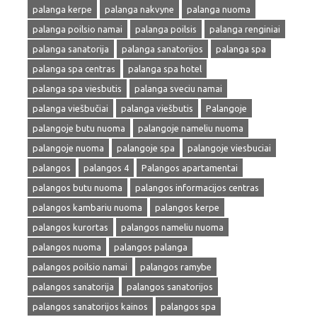
palanga kerpe
palanga nakvyne
palanga nuoma
palanga poilsio namai
palanga poilsis
palanga renginiai
palanga sanatorija
palanga sanatorijos
palanga spa
palanga spa centras
palanga spa hotel
palanga spa viesbutis
palanga sveciu namai
palanga viešbučiai
palanga viešbutis
Palangoje
palangoje butu nuoma
palangoje nameliu nuoma
palangoje nuoma
palangoje spa
palangoje viesbuciai
palangos
palangos 4
Palangos apartamentai
palangos butu nuoma
palangos informacijos centras
palangos kambariu nuoma
palangos kerpe
palangos kurortas
palangos nameliu nuoma
palangos nuoma
palangos palanga
palangos poilsio namai
palangos ramybe
palangos sanatorija
palangos sanatorijos
palangos sanatorijos kainos
palangos spa