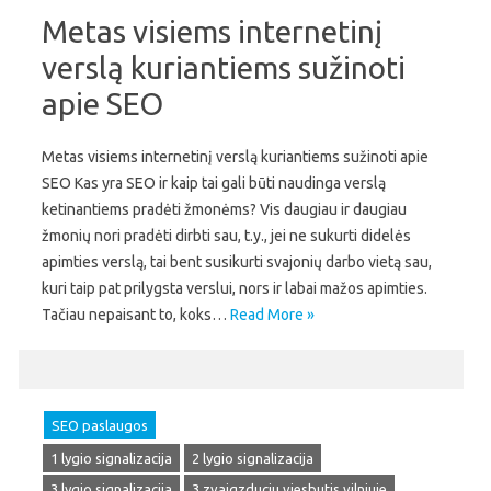
Metas visiems internetinį
verslą kuriantiems sužinoti
apie SEO
Metas visiems internetinį verslą kuriantiems sužinoti apie
SEO Kas yra SEO ir kaip tai gali būti naudinga verslą
ketinantiems pradėti žmonėms? Vis daugiau ir daugiau
žmonių nori pradėti dirbti sau, t.y., jei ne sukurti didelės
apimties verslą, tai bent susikurti svajonių darbo vietą sau,
kuri taip pat prilygsta verslui, nors ir labai mažos apimties.
Tačiau nepaisant to, koks…
Read More »
SEO paslaugos
1 lygio signalizacija
2 lygio signalizacija
3 lygio signalizacija
3 zvaigzduciu viesbutis vilniuje