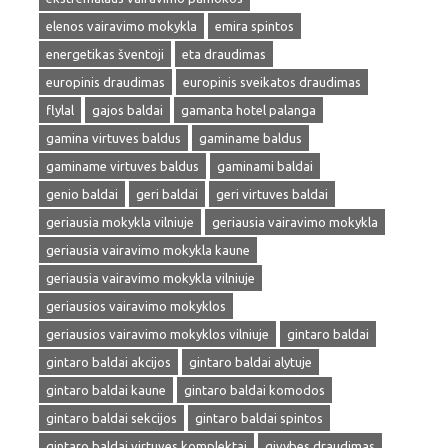
elenos vairavimo mokykla
emira spintos
energetikas šventoji
eta draudimas
europinis draudimas
europinis sveikatos draudimas
flylal
gajos baldai
gamanta hotel palanga
gamina virtuves baldus
gaminame baldus
gaminame virtuves baldus
gaminami baldai
genio baldai
geri baldai
geri virtuves baldai
geriausia mokykla vilniuje
geriausia vairavimo mokykla
geriausia vairavimo mokykla kaune
geriausia vairavimo mokykla vilniuje
geriausios vairavimo mokyklos
geriausios vairavimo mokyklos vilniuje
gintaro baldai
gintaro baldai akcijos
gintaro baldai alytuje
gintaro baldai kaune
gintaro baldai komodos
gintaro baldai sekcijos
gintaro baldai spintos
gintaro baldai virtuves komplektai
givybes draudimas