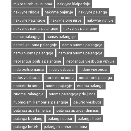
mikroautobusu nuoma
nakvyne klaipedoje
nakvyne Nidoje
nakvyne pajuryje
nakvyne palanga
nakvyne Palangoje
nakvyne prie juros
nakvyne vilniuje
nakvynes namai palangoje
nakvynes palangoje
namai palangoje
namas palangoje
namelių nuoma palangoje
namo nuoma palangoje
namu nuoma palangoje
namuku nuoma palangoje
nebrangus poilsis palangoje
nebrangus viesbuciai vilniuje
nida poilsio namai
nida viesbuciai
nidoje viesbuciai
nidos viesbuciai
noriu noriu noriu
noriu noriu palanga
noriunoriu noriu
nuoma pajuryje
nuoma palanga
Nuoma Palangoje
nuoma palangoje prie juros
nuomojami kambariai palangoje
pajurio viesbutis
palanga apartamentai
palanga apgyvendinimas
palanga booking
palanga dabar
palanga hotel
palanga hotels
palanga kambariu nuoma