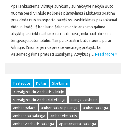
Apsilankiusiems Vilniuje sunkumų su nakvyne nekyla Buto
nuoma parai Vilniuje Kelionės planavimas į Lietuvos sostinę
prasideda nuo transporto paieškos. Pasirinkimas pakankamai
didelis, todėl iš bet kurio šalies miesto ar kaimo galima
atvykti pasirinktinai traukiniu, autobusu, mikroautobusu ar
lengvuoju automobiliu. Tampa aktuali ir buto nuoma parai
Vilniuje. Žinoma, jei nuspręsite viešnagę pratęsti, tai
visuomet galima pratęsti užsakymą. Atvykus į…
Read More »
Paslaugos
Poilsis
Skelbimai
3 zvaigzduciu viesbutis vilniuje
5 zvaigzduciu viesbuciai vilniuje
alanga viesbutis
amber palace
amber palace palanga
amber palanga
amber spa palanga
amber viesbutis
amber viesbutis palanga
apartamentai palanga