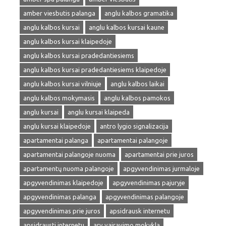
amber viesbutis palanga
anglu kalbos gramatika
anglu kalbos kursai
anglu kalbos kursai kaune
anglu kalbos kursai klaipedoje
anglu kalbos kursai pradedantiesiems
anglu kalbos kursai pradedantiesiems klaipedoje
anglu kalbos kursai vilniuje
anglu kalbos laikai
anglu kalbos mokymasis
anglu kalbos pamokos
anglu kursai
anglu kursai klaipeda
anglu kursai klaipedoje
antro lygio signalizacija
apartamentai palanga
apartamentai palangoje
apartamentai palangoje nuoma
apartamentai prie juros
apartamentų nuoma palangoje
apgyvendinimas jurmaloje
apgyvendinimas klaipedoje
apgyvendinimas pajuryje
apgyvendinimas palanga
apgyvendinimas palangoje
apgyvendinimas prie juros
apsidrausk internetu
apsidrausti internetu
arv vairavimo mokykla