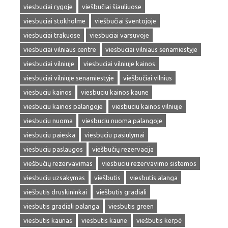
viesbuciai rygoje
viešbučiai šiauliuose
viesbuciai stokholme
viešbučiai šventojoje
viesbuciai trakuose
viesbuciai varsuvoje
viesbuciai vilniaus centre
viesbuciai vilniaus senamiestyje
viesbuciai vilniuje
viesbuciai vilniuje kainos
viesbuciai vilniuje senamiestyje
viešbučiai vilnius
viesbuciu kainos
viesbuciu kainos kaune
viesbuciu kainos palangoje
viesbuciu kainos vilniuje
viesbuciu nuoma
viesbuciu nuoma palangoje
viesbuciu paieska
viesbuciu pasiulymai
viesbuciu paslaugos
viešbučių rezervacija
viešbučių rezervavimas
viesbuciu rezervavimo sistemos
viesbuciu uzsakymas
viešbutis
viesbutis alanga
viešbutis druskininkai
viešbutis gradiali
viesbutis gradiali palanga
viesbutis green
viesbutis kaunas
viesbutis kaune
viešbutis kerpė