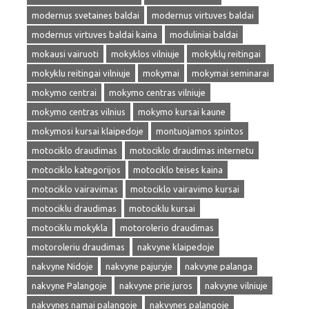
modernus svetaines baldai
modernus virtuves baldai
modernus virtuves baldai kaina
moduliniai baldai
mokausi vairuoti
mokyklos vilniuje
mokyklų reitingai
mokyklu reitingai vilniuje
mokymai
mokymai seminarai
mokymo centrai
mokymo centras vilniuje
mokymo centras vilnius
mokymo kursai kaune
mokymosi kursai klaipedoje
montuojamos spintos
motociklo draudimas
motociklo draudimas internetu
motociklo kategorijos
motociklo teises kaina
motociklo vairavimas
motociklo vairavimo kursai
motociklu draudimas
motociklu kursai
motociklu mokykla
motorolerio draudimas
motoroleriu draudimas
nakvyne klaipedoje
nakvyne Nidoje
nakvyne pajuryje
nakvyne palanga
nakvyne Palangoje
nakvyne prie juros
nakvyne vilniuje
nakvynes namai palangoje
nakvynes palangoje