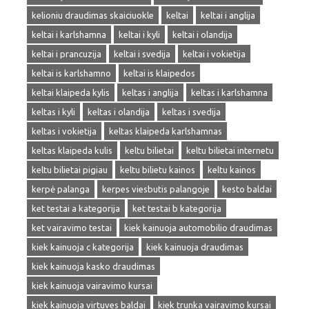
kelioniu draudimas skaiciuokle
keltai
keltai i anglija
keltai i karlshamna
keltai i kyli
keltai i olandija
keltai i prancuzija
keltai i svedija
keltai i vokietija
keltai is karlshamno
keltai is klaipedos
keltai klaipeda kylis
keltas i anglija
keltas i karlshamna
keltas i kyli
keltas i olandija
keltas i svedija
keltas i vokietija
keltas klaipeda karlshamnas
keltas klaipeda kulis
keltu bilietai
keltu bilietai internetu
keltu bilietai pigiau
keltu bilietu kainos
keltu kainos
kerpė palanga
kerpes viesbutis palangoje
kesto baldai
ket testai a kategorija
ket testai b kategorija
ket vairavimo testai
kiek kainuoja automobilio draudimas
kiek kainuoja c kategorija
kiek kainuoja draudimas
kiek kainuoja kasko draudimas
kiek kainuoja vairavimo kursai
kiek kainuoja virtuves baldai
kiek trunka vairavimo kursai