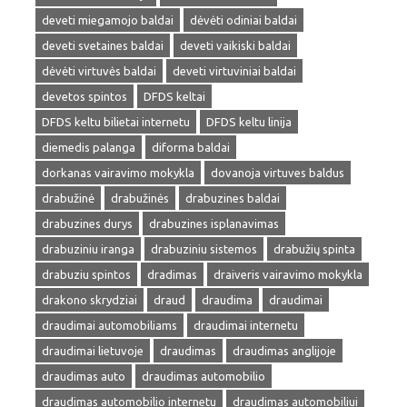
deveti miegamojo baldai
dėvėti odiniai baldai
deveti svetaines baldai
deveti vaikiski baldai
dėvėti virtuvės baldai
deveti virtuviniai baldai
devetos spintos
DFDS keltai
DFDS keltu bilietai internetu
DFDS keltu linija
diemedis palanga
diforma baldai
dorkanas vairavimo mokykla
dovanoja virtuves baldus
drabužinė
drabužinės
drabuzines baldai
drabuzines durys
drabuzines isplanavimas
drabuziniu iranga
drabuziniu sistemos
drabužių spinta
drabuziu spintos
dradimas
draiveris vairavimo mokykla
drakono skrydziai
draud
draudima
draudimai
draudimai automobiliams
draudimai internetu
draudimai lietuvoje
draudimas
draudimas anglijoje
draudimas auto
draudimas automobilio
draudimas automobilio internetu
draudimas automobiliui