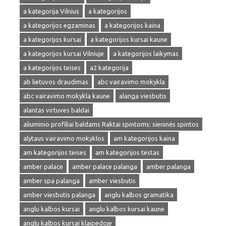
a kategorija Vilnius
a kategorijos
a kategorijos egzaminas
a kategorijos kaina
a kategorijos kursai
a kategorijos kursai kaune
a kategorijos kursai Vilniuje
a kategorijos laikymas
a kategorijos teises
a2 kategorija
ab lietuvos draudimas
abc vairavimo mokykla
abc vairavimo mokykla kaune
alanga viesbutis
alantas virtuves baldai
aliuminio profiliai baldams Raktai spintoms: sieninės spintos
alytaus vairavimo mokyklos
am kategorijos kaina
am kategorijos teises
am kategorijos testas
amber palace
amber palace palanga
amber palanga
amber spa palanga
amber viesbutis
amber viesbutis palanga
anglu kalbos gramatika
anglu kalbos kursai
anglu kalbos kursai kaune
anglu kalbos kursai klaipedoje