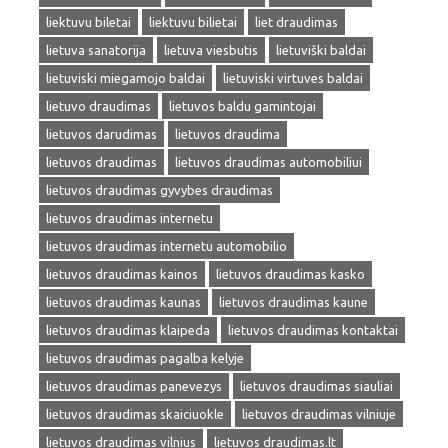
liektuvu biletai
liektuvu bilietai
liet draudimas
lietuva sanatorija
lietuva viesbutis
lietuviški baldai
lietuviski miegamojo baldai
lietuviski virtuves baldai
lietuvo draudimas
lietuvos baldu gamintojai
lietuvos darudimas
lietuvos draudima
lietuvos draudimas
lietuvos draudimas automobiliui
lietuvos draudimas gyvybes draudimas
lietuvos draudimas internetu
lietuvos draudimas internetu automobilio
lietuvos draudimas kainos
lietuvos draudimas kasko
lietuvos draudimas kaunas
lietuvos draudimas kaune
lietuvos draudimas klaipeda
lietuvos draudimas kontaktai
lietuvos draudimas pagalba kelyje
lietuvos draudimas panevezys
lietuvos draudimas siauliai
lietuvos draudimas skaiciuokle
lietuvos draudimas vilniuje
lietuvos draudimas vilnius
lietuvos draudimas.lt