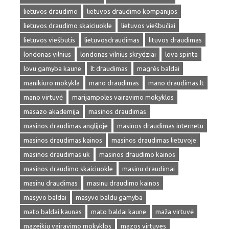
lietuvos draudimo
lietuvos draudimo kompanijos
lietuvos draudimo skaiciuokle
lietuvos viešbučiai
lietuvos viešbutis
lietuvosdraudimas
lituvos draudimas
londonas vilnius
londonas vilnius skrydziai
lova spinta
lovu gamyba kaune
lt draudimas
magrės baldai
manikiuro mokykla
mano draudimas
mano draudimas.lt
mano virtuvė
marijampoles vairavimo mokyklos
masazo akademija
masinos draudimas
masinos draudimas anglijoje
masinos draudimas internetu
masinos draudimas kainos
masinos draudimas lietuvoje
masinos draudimas uk
masinos draudimo kainos
masinos draudimo skaiciuokle
masinu draudimai
masinu draudimas
masinu draudimo kainos
masyvo baldai
masyvo baldu gamyba
mato baldai kaunas
mato baldai kaune
maža virtuvė
mazeikiu vairavimo mokyklos
mazos virtuves