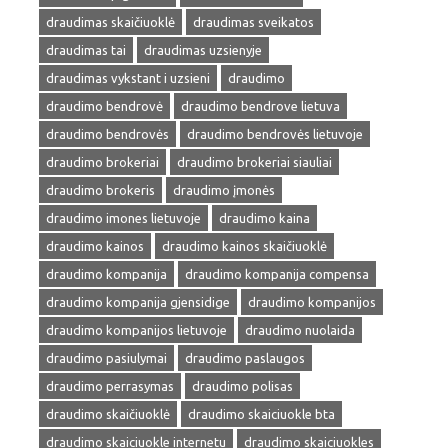
draudimas skaičiuoklė
draudimas sveikatos
draudimas tai
draudimas uzsienyje
draudimas vykstant i uzsieni
draudimo
draudimo bendrovė
draudimo bendrove lietuva
draudimo bendrovės
draudimo bendrovės lietuvoje
draudimo brokeriai
draudimo brokeriai siauliai
draudimo brokeris
draudimo įmonės
draudimo imones lietuvoje
draudimo kaina
draudimo kainos
draudimo kainos skaičiuoklė
draudimo kompanija
draudimo kompanija compensa
draudimo kompanija gjensidige
draudimo kompanijos
draudimo kompanijos lietuvoje
draudimo nuolaida
draudimo pasiulymai
draudimo paslaugos
draudimo perrasymas
draudimo polisas
draudimo skaičiuoklė
draudimo skaiciuokle bta
draudimo skaiciuokle internetu
draudimo skaiciuokles