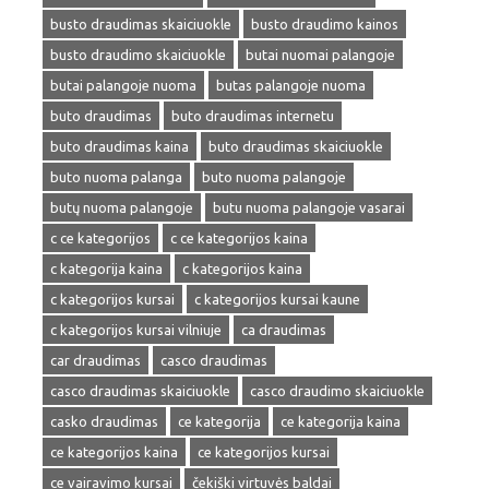
busto draudimas skaiciuokle
busto draudimo kainos
busto draudimo skaiciuokle
butai nuomai palangoje
butai palangoje nuoma
butas palangoje nuoma
buto draudimas
buto draudimas internetu
buto draudimas kaina
buto draudimas skaiciuokle
buto nuoma palanga
buto nuoma palangoje
butų nuoma palangoje
butu nuoma palangoje vasarai
c ce kategorijos
c ce kategorijos kaina
c kategorija kaina
c kategorijos kaina
c kategorijos kursai
c kategorijos kursai kaune
c kategorijos kursai vilniuje
ca draudimas
car draudimas
casco draudimas
casco draudimas skaiciuokle
casco draudimo skaiciuokle
casko draudimas
ce kategorija
ce kategorija kaina
ce kategorijos kaina
ce kategorijos kursai
ce vairavimo kursai
čekiški virtuvės baldai