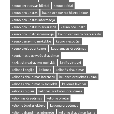
kauno aerouostas bilietai
kauno baldai
kauno oro uostas
kauno oro uostas bilietu kainos
kauno oro uostas informacija
kauno oro uostas tvarkarastis
kauno oro uosto
kauno oro uosto informacija
kauno oro uosto tvarkarastis
kauno vairavimo mokyklos
kauno viešbučiai
kauno viesbuciai kainos
kaupiamasis draudimas
kaupiamasis gyvybės draudimas
kazlausko vairavimo mokykla
kėdės virtuvei
kelione i anglija
keliones
kelionės draudimas
kelionės draudimas internetu
keliones draudimas kaina
keliones draudimas skaiciuokle
kelionės lėktuvu
keliones pigiau
keliones sveikatos draudimas
kelioninis draudimas
kelioniu bilietai
kelioniu bilietai lektuvu
kelionių draudimas
kelionių draudimas internetu
kelionių draudimas kaina