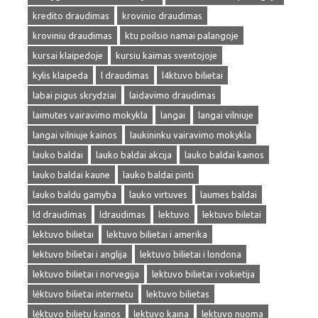
kredito draudimas
krovinio draudimas
kroviniu draudimas
ktu poilsio namai palangoje
kursai klaipedoje
kursiu kaimas sventojoje
kylis klaipeda
l draudimas
l4ktuvo bilietai
labai pigus skrydziai
laidavimo draudimas
laimutes vairavimo mokykla
langai
langai vilniuje
langai vilniuje kainos
laukininku vairavimo mokykla
lauko baldai
lauko baldai akcija
lauko baldai kainos
lauko baldai kaune
lauko baldai pinti
lauko baldu gamyba
lauko virtuves
laumes baldai
ld draudimas
ldraudimas
lektuvo
lektuvo biletai
lektuvo bilietai
lektuvo bilietai i amerika
lektuvo bilietai i anglija
lektuvo bilietai i londona
lektuvo bilietai i norvegija
lektuvo bilietai i vokietija
lėktuvo bilietai internetu
lektuvo bilietas
lėktuvo bilietu kainos
lektuvo kaina
lektuvo nuoma