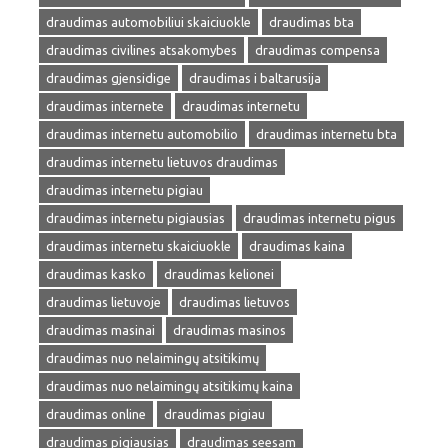
draudimas automobiliui skaiciuokle
draudimas bta
draudimas civilines atsakomybes
draudimas compensa
draudimas gjensidige
draudimas i baltarusija
draudimas internete
draudimas internetu
draudimas internetu automobilio
draudimas internetu bta
draudimas internetu lietuvos draudimas
draudimas internetu pigiau
draudimas internetu pigiausias
draudimas internetu pigus
draudimas internetu skaiciuokle
draudimas kaina
draudimas kasko
draudimas kelionei
draudimas lietuvoje
draudimas lietuvos
draudimas masinai
draudimas masinos
draudimas nuo nelaimingų atsitikimų
draudimas nuo nelaimingų atsitikimų kaina
draudimas online
draudimas pigiau
draudimas pigiausias
draudimas seesam