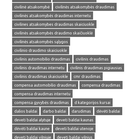
civilinė atsakomybė
civilinės atsakomybės draudimas
civilinės atsakomybės draudimas internetu
civilines atsakomybes draudimas skaiciuokle
civilinės atsakomybės draudimo skaičiuoklė
civilinės atsakomybės sąlygos
civilinio draudimo skaiciuokle
civilinis automobilio draudimas
civilinis draudimas
civilinis draudimas internetu
civilinis draudimas pigiausias
civilinis draudimas skaiciuokle
cmr draudimas
compensa automobilio draudimas
compensa draudimas
compensa draudimas internetu
compensa gyvybės draudimas
d kategorijos kursai
dalios baldai
darbo baldai
darudimas
dėvėti baldai
deveti baldai alytuje
deveti baldai kaunas
dėvėti baldai kaune
deveti baldai utenoje
deveti baldai vilniuje
deveti baldai vilnius