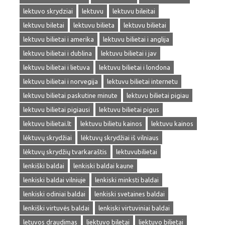
lektuvo skrydziai
lektuvu
lektuvu bileitai
lektuvu biletai
lektuvu bilieta
lektuvu bilietai
lektuvu bilietai i amerika
lektuvu bilietai i anglija
lektuvu bilietai i dublina
lektuvu bilietai i jav
lektuvu bilietai i lietuva
lektuvu bilietai i londona
lektuvu bilietai i norvegija
lektuvu bilietai internetu
lektuvu bilietai paskutine minute
lektuvu bilietai pigiau
lektuvu bilietai pigiausi
lektuvu bilietai pigus
lektuvu bilietai.lt
lektuvu bilietu kainos
lektuvu kainos
lėktuvų skrydžiai
lėktuvų skrydžiai iš vilniaus
lėktuvų skrydžių tvarkaraštis
lektuvubilietai
lenkiški baldai
lenkiski baldai kaune
lenkiski baldai vilniuje
lenkiski minksti baldai
lenkiski odiniai baldai
lenkiski svetaines baldai
lenkiški virtuvės baldai
lenkiski virtuviniai baldai
letuvos draudimas
liektuvo biletai
liektuvo bilietai