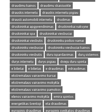
draudimu kainos
draudimu skaiciuokle
drauskis internetu
drauskis internetu pigiau
drausti automobili internetu
drudimas
druskininkai apgyvendinimas
druskininkai nakvyne
druskininkai spa
druskininkai viesbuciai
druskininkai viesbutis
druskininku poilsio namai
druskininku viesbuciai
druskininku viesbuciai kainos
druskininku viesbutis
duru ispardavimas
durų sistemos
durys internetu
durys pigiau
dvieju duru spinta
e bilietai
e bilietas
e draudimas
edraudimas
ekstremalaus vairavimo kursai
ekstremalaus vairavimo mokykla
ekstremalaus vairavimo pamokos
elenos vairavimo mokykla
emira spintos
energetikas šventoji
eta draudimas
europinis draudimas
europinis sveikatos draudimas