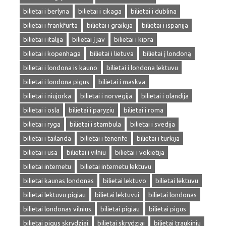
bilietai i berlyna
bilietai i cikaga
bilietai i dublina
bilietai i frankfurta
bilietai i graikija
bilietai i ispanija
bilietai i italija
bilietai į jav
bilietai i kipra
bilietai i kopenhaga
bilietai i lietuva
bilietai į londoną
bilietai i londona is kauno
bilietai i londona lektuvu
bilietai i londona pigus
bilietai i maskva
bilietai i niujorka
bilietai i norvegija
bilietai i olandija
bilietai i osla
bilietai i paryziu
bilietai i roma
bilietai i ryga
bilietai i stambula
bilietai i svedija
bilietai i tailanda
bilietai i tenerife
bilietai i turkija
bilietai i usa
bilietai i vilniu
bilietai i vokietija
bilietai internetu
bilietai internetu lektuvu
bilietai kaunas londonas
bilietai lektuvo
bilietai lėktuvu
bilietai lektuvu pigiau
bilietai lektuvui
bilietai londonas
bilietai londonas vilnius
bilietai pigiau
bilietai pigus
bilietai pigus skrydziai
bilietai skrydziai
bilietai traukiniu