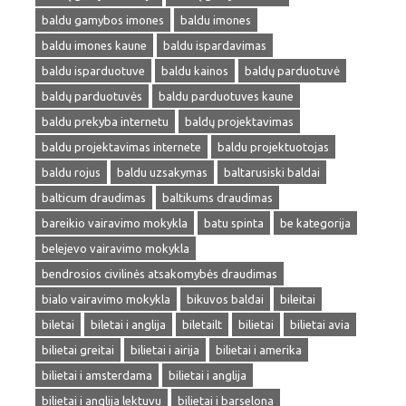
baldu gamybos imones
baldu imones
baldu imones kaune
baldu ispardavimas
baldu isparduotuve
baldu kainos
baldų parduotuvė
baldų parduotuvės
baldu parduotuves kaune
baldu prekyba internetu
baldų projektavimas
baldu projektavimas internete
baldu projektuotojas
baldu rojus
baldu uzsakymas
baltarusiski baldai
balticum draudimas
baltikums draudimas
bareikio vairavimo mokykla
batu spinta
be kategorija
belejevo vairavimo mokykla
bendrosios civilinės atsakomybės draudimas
bialo vairavimo mokykla
bikuvos baldai
bileitai
biletai
biletai i anglija
biletailt
bilietai
bilietai avia
bilietai greitai
bilietai i airija
bilietai i amerika
bilietai i amsterdama
bilietai i anglija
bilietai i anglija lektuvu
bilietai i barselona