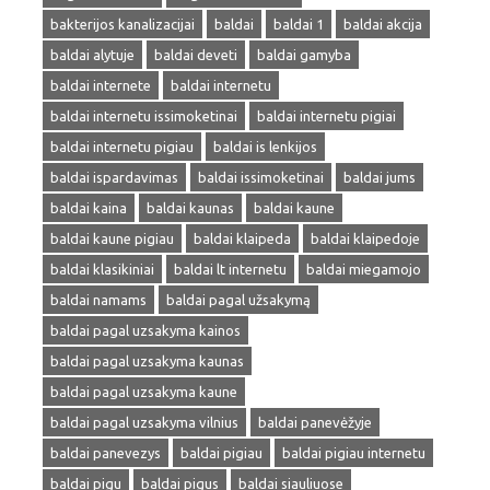
bakterijos kanalizacijai
baldai
baldai 1
baldai akcija
baldai alytuje
baldai deveti
baldai gamyba
baldai internete
baldai internetu
baldai internetu issimoketinai
baldai internetu pigiai
baldai internetu pigiau
baldai is lenkijos
baldai ispardavimas
baldai issimoketinai
baldai jums
baldai kaina
baldai kaunas
baldai kaune
baldai kaune pigiau
baldai klaipeda
baldai klaipedoje
baldai klasikiniai
baldai lt internetu
baldai miegamojo
baldai namams
baldai pagal užsakymą
baldai pagal uzsakyma kainos
baldai pagal uzsakyma kaunas
baldai pagal uzsakyma kaune
baldai pagal uzsakyma vilnius
baldai panevėžyje
baldai panevezys
baldai pigiau
baldai pigiau internetu
baldai pigu
baldai pigus
baldai siauliuose