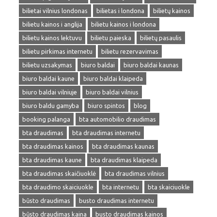
bilietai vilnius londonas
bilietas i londona
bilietų kainos
bilietu kainos i anglija
bilietu kainos i londona
bilietu kainos lektuvu
bilietu paieska
bilietų pasaulis
bilietu pirkimas internetu
bilietu rezervavimas
bilietu uzsakymas
biuro baldai
biuro baldai kaunas
biuro baldai kaune
biuro baldai klaipeda
biuro baldai vilniuje
biuro baldai vilnius
biuro baldu gamyba
biuro spintos
blog
booking palanga
bta automobilio draudimas
bta draudimas
bta draudimas internetu
bta draudimas kainos
bta draudimas kaunas
bta draudimas kaune
bta draudimas klaipeda
bta draudimas skaičiuoklė
bta draudimas vilnius
bta draudimo skaiciuokle
bta internetu
bta skaiciuokle
būsto draudimas
busto draudimas internetu
būsto draudimas kaina
busto draudimas kainos