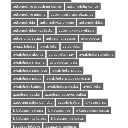
automobiliu draudimu kainos
automobilių kainos
automobiliu nuoma
automobiliu signalizacijos
automokykla
automokykla vilniuje
automokyklos
automokyklos ket testai
automokyklos vilniuje
autosignalizacija
autosignalizacijos
avia bilietai
avia.lt bilietai
aviabiletai
aviabilietai
aviabilietai akcijos
aviabilietai i jav
aviabilietai i londona
aviabilietai i milana
aviabilietai i osla
aviabilietai internetu
aviabilietai pigiau
aviabilietai pigus
aviabilietai pigus skrydziai
aviabilietu kainos
aviabilietu paieska
aviobilietai
ąžuoliniai baldai
azuoliniai virtuves baldai
azuoliniu baldu gamyba
azuolo baldai
b kategorija
b kategorija kaina
b kategorijos
b kategorijos kursai
b kategorijos teises
b kategorijos testai
bagažas lėktuve
bagazo draudimas