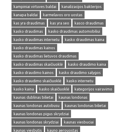
kampiniai virtuves baldai
kanalizacijos bakterijos
kanapa baldai
karmelavos oro uostas
kas yra draudimas
kas yra seo
kasco draudimas
kasko draudimas
kasko draudimas automobiliui
kasko draudimas internetu
kasko draudimas kaina
kasko draudimas kainos
kasko draudimas lietuvos draudimas
kasko draudimas skaičiuoklė
kasko draudimo kaina
kasko draudimo kainos
kasko draudimo salygos
kasko draudimo skaičiuoklė
kasko internetu
kasko kaina
kasko skaičiuoklė
kategorijos vairavimo
kaunas dublinas bilietai
kaunas londonas
kaunas londonas autobusu
kaunas londonas bilietai
kaunas londonas pigus skrydziai
kaunas londonas skrydziai
kaunas viesbuciai
kaunas viesbutis
kauno aerouostas