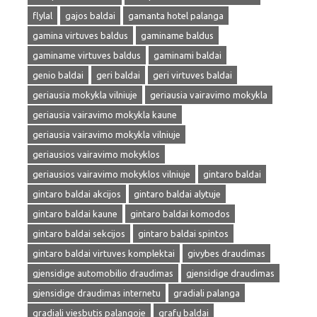
flylal
gajos baldai
gamanta hotel palanga
gamina virtuves baldus
gaminame baldus
gaminame virtuves baldus
gaminami baldai
genio baldai
geri baldai
geri virtuves baldai
geriausia mokykla vilniuje
geriausia vairavimo mokykla
geriausia vairavimo mokykla kaune
geriausia vairavimo mokykla vilniuje
geriausios vairavimo mokyklos
geriausios vairavimo mokyklos vilniuje
gintaro baldai
gintaro baldai akcijos
gintaro baldai alytuje
gintaro baldai kaune
gintaro baldai komodos
gintaro baldai sekcijos
gintaro baldai spintos
gintaro baldai virtuves komplektai
givybes draudimas
gjensidige automobilio draudimas
gjensidige draudimas
gjensidige draudimas internetu
gradiali palanga
gradiali viesbutis palangoje
grafų baldai