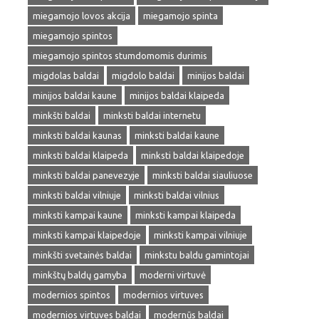
miegamojo lovos akcija
miegamojo spinta
miegamojo spintos
miegamojo spintos stumdomomis durimis
migdolas baldai
migdolo baldai
minijos baldai
minijos baldai kaune
minijos baldai klaipeda
minkšti baldai
minksti baldai internetu
minksti baldai kaunas
minksti baldai kaune
minksti baldai klaipeda
minksti baldai klaipedoje
minksti baldai panevezyje
minksti baldai siauliuose
minksti baldai vilniuje
minksti baldai vilnius
minksti kampai kaune
minksti kampai klaipeda
minksti kampai klaipedoje
minksti kampai vilniuje
minkšti svetainės baldai
minkstu baldu gamintojai
minkštų baldų gamyba
moderni virtuvė
modernios spintos
modernios virtuves
modernios virtuves baldai
modernūs baldai