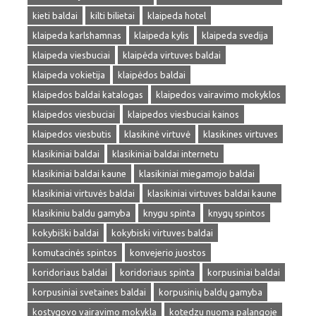
kieti baldai
kilti bilietai
klaipeda hotel
klaipeda karlshamnas
klaipeda kylis
klaipeda svedija
klaipeda viesbuciai
klaipėda virtuves baldai
klaipeda vokietija
klaipėdos baldai
klaipedos baldai katalogas
klaipedos vairavimo mokyklos
klaipedos viesbuciai
klaipedos viesbuciai kainos
klaipedos viesbutis
klasikinė virtuvė
klasikines virtuves
klasikiniai baldai
klasikiniai baldai internetu
klasikiniai baldai kaune
klasikiniai miegamojo baldai
klasikiniai virtuvės baldai
klasikiniai virtuves baldai kaune
klasikiniu baldu gamyba
knygu spinta
knygų spintos
kokybiški baldai
kokybiski virtuves baldai
komutacinės spintos
konvejerio juostos
koridoriaus baldai
koridoriaus spinta
korpusiniai baldai
korpusiniai svetaines baldai
korpusinių baldų gamyba
kostygovo vairavimo mokykla
kotedzu nuoma palangoje