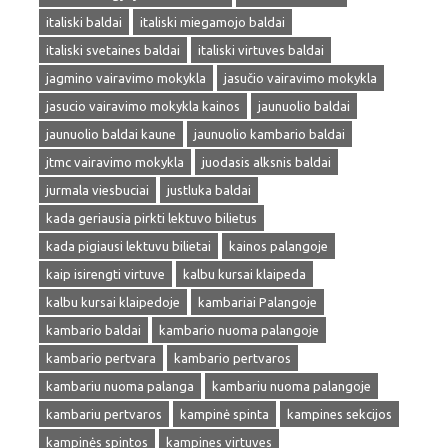
italiski baldai
italiski miegamojo baldai
italiski svetaines baldai
italiski virtuves baldai
jagmino vairavimo mokykla
jasučio vairavimo mokykla
jasucio vairavimo mokykla kainos
jaunuolio baldai
jaunuolio baldai kaune
jaunuolio kambario baldai
jtmc vairavimo mokykla
juodasis alksnis baldai
jurmala viesbuciai
justluka baldai
kada geriausia pirkti lektuvo bilietus
kada pigiausi lektuvu bilietai
kainos palangoje
kaip isirengti virtuve
kalbu kursai klaipeda
kalbu kursai klaipedoje
kambariai Palangoje
kambario baldai
kambario nuoma palangoje
kambario pertvara
kambario pertvaros
kambariu nuoma palanga
kambariu nuoma palangoje
kambariu pertvaros
kampinė spinta
kampines sekcijos
kampinės spintos
kampines virtuves