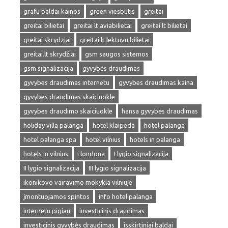
grafu baldai kainos
green viesbutis
greitai
greitai bilietai
greitai lt aviabilietai
greitai lt bilietai
greitai skrydziai
greitai.lt lektuvu bilietai
greitai.lt skrydžiai
gsm saugos sistemos
gsm signalizacija
gyvybės draudimas
gyvybes draudimas internetu
gyvybes draudimas kaina
gyvybes draudimas skaiciuokle
gyvybes draudimo skaiciuokle
hansa gyvybės draudimas
holiday villa palanga
hotel klaipeda
hotel palanga
hotel palanga spa
hotel vilnius
hotels in palanga
hotels in vilnius
i londona
I lygio signalizacija
II lygio signalizacija
III lygio signalizacija
ikonikovo vairavimo mokykla vilniuje
įmontuojamos spintos
info hotel palanga
internetu pigiau
investicinis draudimas
investicinis gyvybės draudimas
isskirtiniai baldai