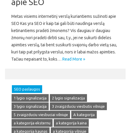
apie SEO
Metas visiems internetinį verslą kuriantiems sužinoti apie
SEO Kas yra SEO ir kaip tai gali būti naudinga verslą
ketinantiems pradėti žmonėms? Vis daugiau ir daugiau
žmonių nori pradėti dirbti sau, t.y., jei ne sukurti didelės
apimties verslą, tai bent susikurti svajonių darbo vietą sau,
kuri taip pat prilygsta verslui, nors ir labai mažos apimties.
Tačiau nepaisant to, koks…
Read More »
SEO paslaugos
1 lygio signalizacija
2 lygio signalizacija
3 lygio signalizacija
3 zvaigzduciu viesbutis vilniuje
5 zvaigzduciu viesbuciai vilniuje
A kategorija
a kategorija eksternu
a kategorija kaina
a kategorija kaunas
a kategorija vilniuje