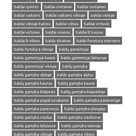
baldai spintos
baldai svetainei
baldai svetaines
baldai vaikams
baldai vaikams vilniuje
baldai vilniuje
baldai vilniuje kainos
baldai vilnius
baldai virtuvei
baldai virtuves
baldai visiems
baldai.lt kaunas
baldai.lt vilnius
baldu dizainas
baldu furnitura internetu
baldu furnitura vilniuje
baldų gamintojai
baldu gamintojai kaune
baldu gamintojai lietuvoje
baldu gamintojai vilniuje
baldų gamyba
baldu gamyba alytuje
baldu gamyba alytus
baldų gamyba kaunas
baldų gamyba kaune
baldu gamyba klaipeda
baldų gamyba klaipėdoje
baldu gamyba pagal uzsakyma
baldu gamyba panevezyje
baldu gamyba panevezys
baldu gamyba plungeje
baldu gamyba siauliai
baldu gamyba siauliuose
baldu gamyba telsiuose
baldu gamyba utenoje
baldų gamyba vilniuje
baldų gamyba vilnius