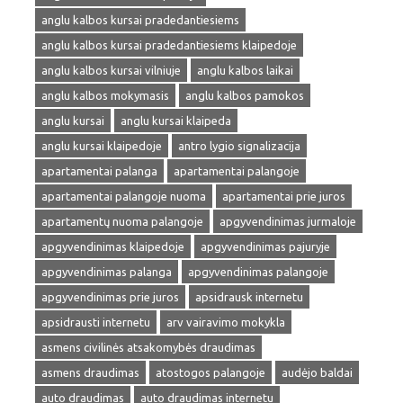
anglu kalbos kursai pradedantiesiems
anglu kalbos kursai pradedantiesiems klaipedoje
anglu kalbos kursai vilniuje
anglu kalbos laikai
anglu kalbos mokymasis
anglu kalbos pamokos
anglu kursai
anglu kursai klaipeda
anglu kursai klaipedoje
antro lygio signalizacija
apartamentai palanga
apartamentai palangoje
apartamentai palangoje nuoma
apartamentai prie juros
apartamentų nuoma palangoje
apgyvendinimas jurmaloje
apgyvendinimas klaipedoje
apgyvendinimas pajuryje
apgyvendinimas palanga
apgyvendinimas palangoje
apgyvendinimas prie juros
apsidrausk internetu
apsidrausti internetu
arv vairavimo mokykla
asmens civilinės atsakomybės draudimas
asmens draudimas
atostogos palangoje
audėjo baldai
auto draudimas
auto draudimas internetu