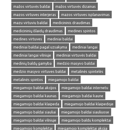
mažos virtuvės baldai
mažos virtuvės dizainas
mazos virtuves interjeras
mazos virtuves isplanavimas
mazu virtuviu baldai
medicininis draudimas
medicininių išlaidų draudimas
medines spintos
medines virtuves
mediniai baldai
mediniai baldai pagal uzsakyma
mediniai langai
mediniai langai vilniuje
mediniai virtuvės baldai
medinių baldų gamyba
medzio masyvo baldai
medzio masyvo virtuves baldai
metalinės spintelės
metalinės spintos
miegamojo baldai
miegamojo baldai akcijos
miegamojo baldai internetu
miegamojo baldai kaunas
miegamojo baldai kaune
miegamojo baldai klaipeda
miegamojo baldai klaipedoje
miegamojo baldai siauliai
miegamojo baldai siauliuose
miegamojo baldai vilniuje
miegamojo baldu komplektai
miegamojo komplektai
miegamojo komplektai akcija