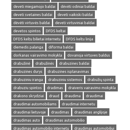
deveti miegamojo baldai
dėvėti odiniai baldai
deveti svetaines baldai
deveti vaikiski baldai
dėvėti virtuvės baldai
deveti virtuviniai baldai
devetos spintos
DFDS keltai
DFDS keltu bilietai internetu
DFDS keltu linija
diemedis palanga
diforma baldai
dorkanas vairavimo mokykla
dovanoja virtuves baldus
drabužinė
drabužinės
drabuzines baldai
drabuzines durys
drabuzines isplanavimas
drabuziniu iranga
drabuziniu sistemos
drabužių spinta
drabuziu spintos
dradimas
draiveris vairavimo mokykla
drakono skrydziai
draud
draudima
draudimai
draudimai automobiliams
draudimai internetu
draudimai lietuvoje
draudimas
draudimas anglijoje
draudimas auto
draudimas automobilio
draudimas automobilio internetu
draudimas automobiliui