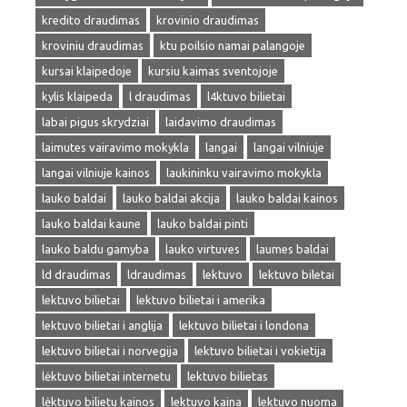
kredito draudimas
krovinio draudimas
kroviniu draudimas
ktu poilsio namai palangoje
kursai klaipedoje
kursiu kaimas sventojoje
kylis klaipeda
l draudimas
l4ktuvo bilietai
labai pigus skrydziai
laidavimo draudimas
laimutes vairavimo mokykla
langai
langai vilniuje
langai vilniuje kainos
laukininku vairavimo mokykla
lauko baldai
lauko baldai akcija
lauko baldai kainos
lauko baldai kaune
lauko baldai pinti
lauko baldu gamyba
lauko virtuves
laumes baldai
ld draudimas
ldraudimas
lektuvo
lektuvo biletai
lektuvo bilietai
lektuvo bilietai i amerika
lektuvo bilietai i anglija
lektuvo bilietai i londona
lektuvo bilietai i norvegija
lektuvo bilietai i vokietija
lėktuvo bilietai internetu
lektuvo bilietas
lėktuvo bilietu kainos
lektuvo kaina
lektuvo nuoma