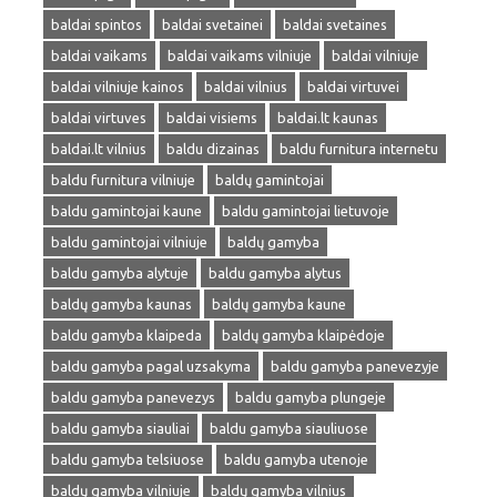
baldai spintos
baldai svetainei
baldai svetaines
baldai vaikams
baldai vaikams vilniuje
baldai vilniuje
baldai vilniuje kainos
baldai vilnius
baldai virtuvei
baldai virtuves
baldai visiems
baldai.lt kaunas
baldai.lt vilnius
baldu dizainas
baldu furnitura internetu
baldu furnitura vilniuje
baldų gamintojai
baldu gamintojai kaune
baldu gamintojai lietuvoje
baldu gamintojai vilniuje
baldų gamyba
baldu gamyba alytuje
baldu gamyba alytus
baldų gamyba kaunas
baldų gamyba kaune
baldu gamyba klaipeda
baldų gamyba klaipėdoje
baldu gamyba pagal uzsakyma
baldu gamyba panevezyje
baldu gamyba panevezys
baldu gamyba plungeje
baldu gamyba siauliai
baldu gamyba siauliuose
baldu gamyba telsiuose
baldu gamyba utenoje
baldų gamyba vilniuje
baldų gamyba vilnius