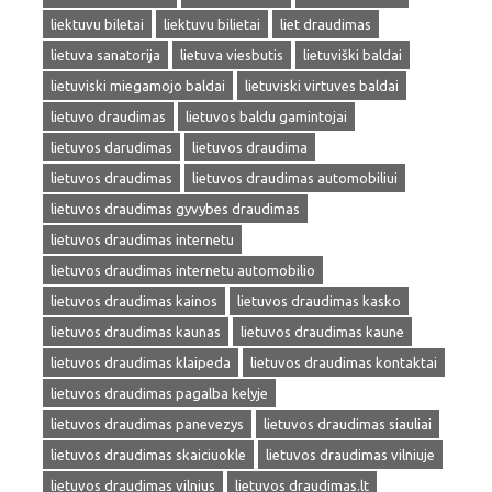
liektuvu biletai
liektuvu bilietai
liet draudimas
lietuva sanatorija
lietuva viesbutis
lietuviški baldai
lietuviski miegamojo baldai
lietuviski virtuves baldai
lietuvo draudimas
lietuvos baldu gamintojai
lietuvos darudimas
lietuvos draudima
lietuvos draudimas
lietuvos draudimas automobiliui
lietuvos draudimas gyvybes draudimas
lietuvos draudimas internetu
lietuvos draudimas internetu automobilio
lietuvos draudimas kainos
lietuvos draudimas kasko
lietuvos draudimas kaunas
lietuvos draudimas kaune
lietuvos draudimas klaipeda
lietuvos draudimas kontaktai
lietuvos draudimas pagalba kelyje
lietuvos draudimas panevezys
lietuvos draudimas siauliai
lietuvos draudimas skaiciuokle
lietuvos draudimas vilniuje
lietuvos draudimas vilnius
lietuvos draudimas.lt