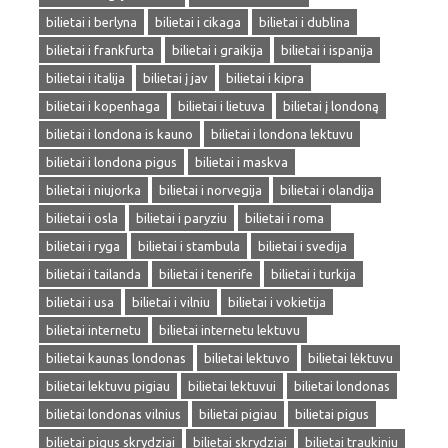
bilietai i berlyna
bilietai i cikaga
bilietai i dublina
bilietai i frankfurta
bilietai i graikija
bilietai i ispanija
bilietai i italija
bilietai į jav
bilietai i kipra
bilietai i kopenhaga
bilietai i lietuva
bilietai į londoną
bilietai i londona is kauno
bilietai i londona lektuvu
bilietai i londona pigus
bilietai i maskva
bilietai i niujorka
bilietai i norvegija
bilietai i olandija
bilietai i osla
bilietai i paryziu
bilietai i roma
bilietai i ryga
bilietai i stambula
bilietai i svedija
bilietai i tailanda
bilietai i tenerife
bilietai i turkija
bilietai i usa
bilietai i vilniu
bilietai i vokietija
bilietai internetu
bilietai internetu lektuvu
bilietai kaunas londonas
bilietai lektuvo
bilietai lėktuvu
bilietai lektuvu pigiau
bilietai lektuvui
bilietai londonas
bilietai londonas vilnius
bilietai pigiau
bilietai pigus
bilietai pigus skrydziai
bilietai skrydziai
bilietai traukiniu