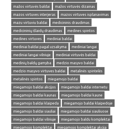
mažos virtuvės baldai
mažos virtuvės dizainas
mazos virtuves interjeras
mazos virtuves isplanavimas
mazu virtuviu baldai
medicininis draudimas
medicininių išlaidų draudimas
medines spintos
medines virtuves
mediniai baldai
mediniai baldai pagal uzsakyma
mediniai langai
mediniai langai vilniuje
mediniai virtuvės baldai
medinių baldų gamyba
medzio masyvo baldai
medzio masyvo virtuves baldai
metalinės spintelės
metalinės spintos
miegamojo baldai
miegamojo baldai akcijos
miegamojo baldai internetu
miegamojo baldai kaunas
miegamojo baldai kaune
miegamojo baldai klaipeda
miegamojo baldai klaipedoje
miegamojo baldai siauliai
miegamojo baldai siauliuose
miegamojo baldai vilniuje
miegamojo baldu komplektai
miegamojo komplektai
miegamojo komplektai akcija