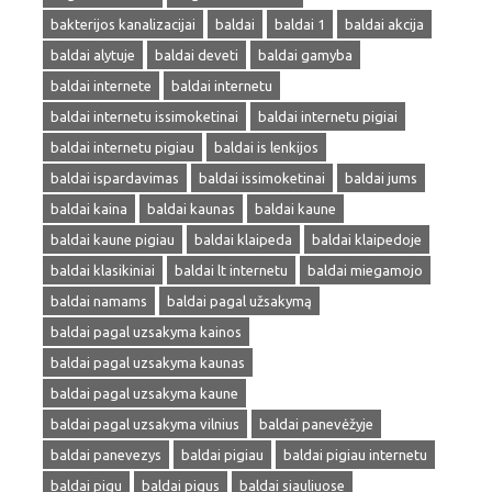
bakterijos kanalizacijai
baldai
baldai 1
baldai akcija
baldai alytuje
baldai deveti
baldai gamyba
baldai internete
baldai internetu
baldai internetu issimoketinai
baldai internetu pigiai
baldai internetu pigiau
baldai is lenkijos
baldai ispardavimas
baldai issimoketinai
baldai jums
baldai kaina
baldai kaunas
baldai kaune
baldai kaune pigiau
baldai klaipeda
baldai klaipedoje
baldai klasikiniai
baldai lt internetu
baldai miegamojo
baldai namams
baldai pagal užsakymą
baldai pagal uzsakyma kainos
baldai pagal uzsakyma kaunas
baldai pagal uzsakyma kaune
baldai pagal uzsakyma vilnius
baldai panevėžyje
baldai panevezys
baldai pigiau
baldai pigiau internetu
baldai pigu
baldai pigus
baldai siauliuose