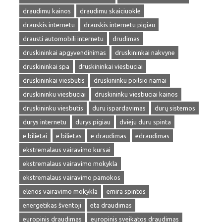
draudimu kainos
draudimu skaiciuokle
drauskis internetu
drauskis internetu pigiau
drausti automobili internetu
drudimas
druskininkai apgyvendinimas
druskininkai nakvyne
druskininkai spa
druskininkai viesbuciai
druskininkai viesbutis
druskininku poilsio namai
druskininku viesbuciai
druskininku viesbuciai kainos
druskininku viesbutis
duru ispardavimas
durų sistemos
durys internetu
durys pigiau
dvieju duru spinta
e bilietai
e bilietas
e draudimas
edraudimas
ekstremalaus vairavimo kursai
ekstremalaus vairavimo mokykla
ekstremalaus vairavimo pamokos
elenos vairavimo mokykla
emira spintos
energetikas šventoji
eta draudimas
europinis draudimas
europinis sveikatos draudimas