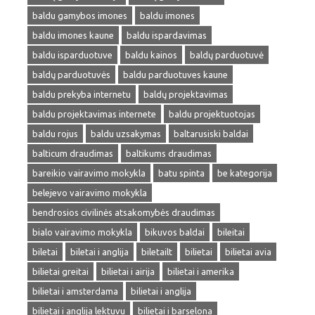
baldu gamybos imones
baldu imones
baldu imones kaune
baldu ispardavimas
baldu isparduotuve
baldu kainos
baldų parduotuvė
baldų parduotuvės
baldu parduotuves kaune
baldu prekyba internetu
baldų projektavimas
baldu projektavimas internete
baldu projektuotojas
baldu rojus
baldu uzsakymas
baltarusiski baldai
balticum draudimas
baltikums draudimas
bareikio vairavimo mokykla
batu spinta
be kategorija
belejevo vairavimo mokykla
bendrosios civilinės atsakomybės draudimas
bialo vairavimo mokykla
bikuvos baldai
bileitai
biletai
biletai i anglija
biletailt
bilietai
bilietai avia
bilietai greitai
bilietai i airija
bilietai i amerika
bilietai i amsterdama
bilietai i anglija
bilietai i anglija lektuvu
bilietai i barselona