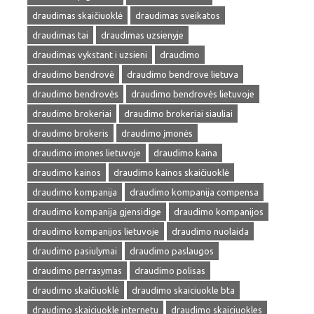
draudimas skaičiuoklė
draudimas sveikatos
draudimas tai
draudimas uzsienyje
draudimas vykstant i uzsieni
draudimo
draudimo bendrovė
draudimo bendrove lietuva
draudimo bendrovės
draudimo bendrovės lietuvoje
draudimo brokeriai
draudimo brokeriai siauliai
draudimo brokeris
draudimo įmonės
draudimo imones lietuvoje
draudimo kaina
draudimo kainos
draudimo kainos skaičiuoklė
draudimo kompanija
draudimo kompanija compensa
draudimo kompanija gjensidige
draudimo kompanijos
draudimo kompanijos lietuvoje
draudimo nuolaida
draudimo pasiulymai
draudimo paslaugos
draudimo perrasymas
draudimo polisas
draudimo skaičiuoklė
draudimo skaiciuokle bta
draudimo skaiciuokle internetu
draudimo skaiciuokles