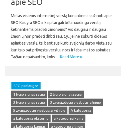
apie SEO
Metas visiems internetinį verslą kuriantiems sužinoti apie
SEO Kas yra SEO ir kaip tai gali būti naudinga verslą
ketinantiems pradėti žmonėms? Vis daugiau ir daugiau
žmonių nori pradėti dirbti sau, t.y., jei ne sukurti didelės
apimties verslą, tai bent susikurti svajonių darbo vietą sau,
kuri taip pat prilygsta verslui, nors ir labai mažos apimties.
Tačiau nepaisant to, koks…
Read More »
SEO paslaugos
1 lygio signalizacija
2 lygio signalizacija
3 lygio signalizacija
3 zvaigzduciu viesbutis vilniuje
5 zvaigzduciu viesbuciai vilniuje
A kategorija
a kategorija eksternu
a kategorija kaina
a kategorija kaunas
a kategorija vilniuje