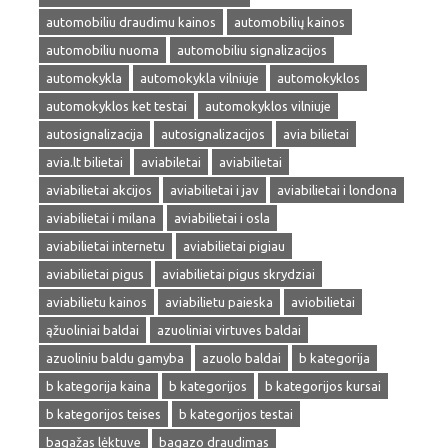
automobiliu draudimu kainos
automobilių kainos
automobiliu nuoma
automobiliu signalizacijos
automokykla
automokykla vilniuje
automokyklos
automokyklos ket testai
automokyklos vilniuje
autosignalizacija
autosignalizacijos
avia bilietai
avia.lt bilietai
aviabiletai
aviabilietai
aviabilietai akcijos
aviabilietai i jav
aviabilietai i londona
aviabilietai i milana
aviabilietai i osla
aviabilietai internetu
aviabilietai pigiau
aviabilietai pigus
aviabilietai pigus skrydziai
aviabilietu kainos
aviabilietu paieska
aviobilietai
ąžuoliniai baldai
azuoliniai virtuves baldai
azuoliniu baldu gamyba
azuolo baldai
b kategorija
b kategorija kaina
b kategorijos
b kategorijos kursai
b kategorijos teises
b kategorijos testai
bagažas lėktuve
bagazo draudimas