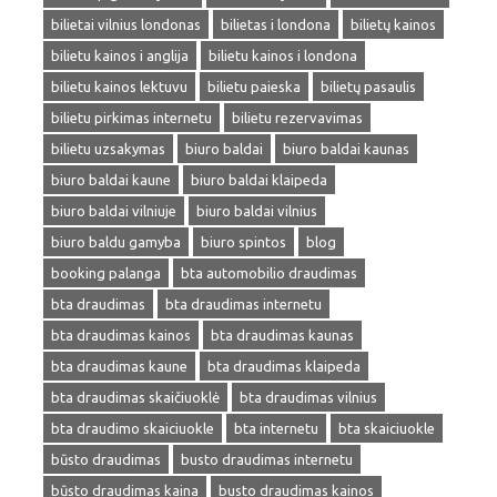
bilietai vilnius londonas
bilietas i londona
bilietų kainos
bilietu kainos i anglija
bilietu kainos i londona
bilietu kainos lektuvu
bilietu paieska
bilietų pasaulis
bilietu pirkimas internetu
bilietu rezervavimas
bilietu uzsakymas
biuro baldai
biuro baldai kaunas
biuro baldai kaune
biuro baldai klaipeda
biuro baldai vilniuje
biuro baldai vilnius
biuro baldu gamyba
biuro spintos
blog
booking palanga
bta automobilio draudimas
bta draudimas
bta draudimas internetu
bta draudimas kainos
bta draudimas kaunas
bta draudimas kaune
bta draudimas klaipeda
bta draudimas skaičiuoklė
bta draudimas vilnius
bta draudimo skaiciuokle
bta internetu
bta skaiciuokle
būsto draudimas
busto draudimas internetu
būsto draudimas kaina
busto draudimas kainos