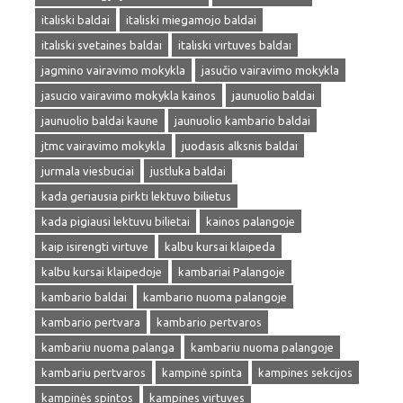
italiski baldai
italiski miegamojo baldai
italiski svetaines baldai
italiski virtuves baldai
jagmino vairavimo mokykla
jasučio vairavimo mokykla
jasucio vairavimo mokykla kainos
jaunuolio baldai
jaunuolio baldai kaune
jaunuolio kambario baldai
jtmc vairavimo mokykla
juodasis alksnis baldai
jurmala viesbuciai
justluka baldai
kada geriausia pirkti lektuvo bilietus
kada pigiausi lektuvu bilietai
kainos palangoje
kaip isirengti virtuve
kalbu kursai klaipeda
kalbu kursai klaipedoje
kambariai Palangoje
kambario baldai
kambario nuoma palangoje
kambario pertvara
kambario pertvaros
kambariu nuoma palanga
kambariu nuoma palangoje
kambariu pertvaros
kampinė spinta
kampines sekcijos
kampinės spintos
kampines virtuves