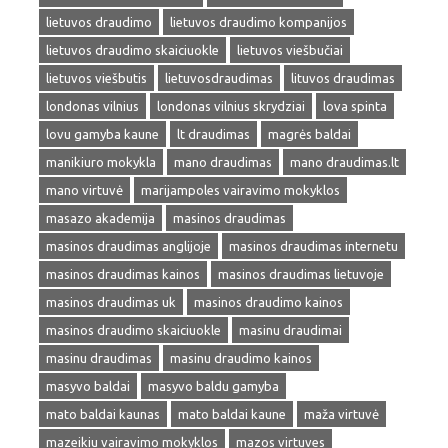
lietuvos draudimo
lietuvos draudimo kompanijos
lietuvos draudimo skaiciuokle
lietuvos viešbučiai
lietuvos viešbutis
lietuvosdraudimas
lituvos draudimas
londonas vilnius
londonas vilnius skrydziai
lova spinta
lovu gamyba kaune
lt draudimas
magrės baldai
manikiuro mokykla
mano draudimas
mano draudimas.lt
mano virtuvė
marijampoles vairavimo mokyklos
masazo akademija
masinos draudimas
masinos draudimas anglijoje
masinos draudimas internetu
masinos draudimas kainos
masinos draudimas lietuvoje
masinos draudimas uk
masinos draudimo kainos
masinos draudimo skaiciuokle
masinu draudimai
masinu draudimas
masinu draudimo kainos
masyvo baldai
masyvo baldu gamyba
mato baldai kaunas
mato baldai kaune
maža virtuvė
mazeikiu vairavimo mokyklos
mazos virtuves