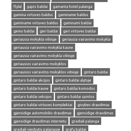
flylal
gajos baldai
gamanta hotel palanga
gamina virtuves baldus
gaminame baldus
gaminame virtuves baldus
gaminami baldai
genio baldai
geri baldai
geri virtuves baldai
geriausia mokykla vilniuje
geriausia vairavimo mokykla
geriausia vairavimo mokykla kaune
geriausia vairavimo mokykla vilniuje
geriausios vairavimo mokyklos
geriausios vairavimo mokyklos vilniuje
gintaro baldai
gintaro baldai akcijos
gintaro baldai alytuje
gintaro baldai kaune
gintaro baldai komodos
gintaro baldai sekcijos
gintaro baldai spintos
gintaro baldai virtuves komplektai
givybes draudimas
gjensidige automobilio draudimas
gjensidige draudimas
gjensidige draudimas internetu
gradiali palanga
gradiali viesbutis palangoje
grafų baldai