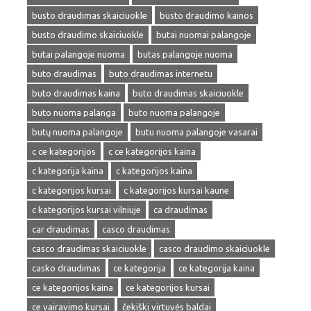
busto draudimas skaiciuokle
busto draudimo kainos
busto draudimo skaiciuokle
butai nuomai palangoje
butai palangoje nuoma
butas palangoje nuoma
buto draudimas
buto draudimas internetu
buto draudimas kaina
buto draudimas skaiciuokle
buto nuoma palanga
buto nuoma palangoje
butų nuoma palangoje
butu nuoma palangoje vasarai
c ce kategorijos
c ce kategorijos kaina
c kategorija kaina
c kategorijos kaina
c kategorijos kursai
c kategorijos kursai kaune
c kategorijos kursai vilniuje
ca draudimas
car draudimas
casco draudimas
casco draudimas skaiciuokle
casco draudimo skaiciuokle
casko draudimas
ce kategorija
ce kategorija kaina
ce kategorijos kaina
ce kategorijos kursai
ce vairavimo kursai
čekiški virtuvės baldai