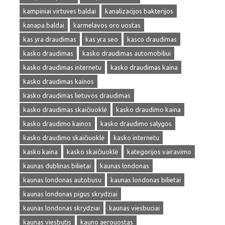
kampiniai virtuves baldai
kanalizacijos bakterijos
kanapa baldai
karmelavos oro uostas
kas yra draudimas
kas yra seo
kasco draudimas
kasko draudimas
kasko draudimas automobiliui
kasko draudimas internetu
kasko draudimas kaina
kasko draudimas kainos
kasko draudimas lietuvos draudimas
kasko draudimas skaičiuoklė
kasko draudimo kaina
kasko draudimo kainos
kasko draudimo salygos
kasko draudimo skaičiuoklė
kasko internetu
kasko kaina
kasko skaičiuoklė
kategorijos vairavimo
kaunas dublinas bilietai
kaunas londonas
kaunas londonas autobusu
kaunas londonas bilietai
kaunas londonas pigus skrydziai
kaunas londonas skrydziai
kaunas viesbuciai
kaunas viesbutis
kauno aerouostas