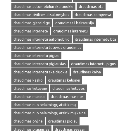
draudimas automobiliui skaiciuokle
draudimas bta
draudimas civilines atsakomybes
draudimas compensa
draudimas gjensidige
draudimas i baltarusija
draudimas internete
draudimas internetu
draudimas internetu automobilio
draudimas internetu bta
draudimas internetu lietuvos draudimas
draudimas internetu pigiau
draudimas internetu pigiausias
draudimas internetu pigus
draudimas internetu skaiciuokle
draudimas kaina
draudimas kasko
draudimas kelionei
draudimas lietuvoje
draudimas lietuvos
draudimas masinai
draudimas masinos
draudimas nuo nelaimingų atsitikimų
draudimas nuo nelaimingų atsitikimų kaina
draudimas online
draudimas pigiau
draudimas pigiausias
draudimas seesam