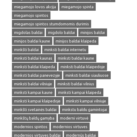
miegamojo lovos akcija
miegamojo spinta
miegamojo spintos
miegamojo spintos stumdomomis durimis
migdolas baldai
migdolo baldai
minijos baldai
minijos baldai kaune
minijos baldai klaipeda
minkšti baldai
minksti baldai internetu
minksti baldai kaunas
minksti baldai kaune
minksti baldai klaipeda
minksti baldai klaipedoje
minksti baldai panevezyje
minksti baldai siauliuose
minksti baldai vilniuje
minksti baldai vilnius
minksti kampai kaune
minksti kampai klaipeda
minksti kampai klaipedoje
minksti kampai vilniuje
minkšti svetainės baldai
minkstu baldu gamintojai
minkštų baldų gamyba
moderni virtuvė
modernios spintos
modernios virtuves
modernios virtuves baldai
modernūs baldai