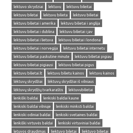
lektuvo skrydziai
lektuvu
lektuvu bileitai
lektuvu biletai
lektuvu bilieta
lektuvu bilietai
lektuvu bilietai i amerika
lektuvu bilietai i anglija
lektuvu bilietai i dublina
lektuvu bilietai i jav
lektuvu bilietai i lietuva
lektuvu bilietai i londona
lektuvu bilietai i norvegija
lektuvu bilietai internetu
lektuvu bilietai paskutine minute
lektuvu bilietai pigiau
lektuvu bilietai pigiausi
lektuvu bilietai pigus
lektuvu bilietai.lt
lektuvu bilietu kainos
lektuvu kainos
lėktuvų skrydžiai
lėktuvų skrydžiai iš vilniaus
lėktuvų skrydžių tvarkaraštis
lektuvubilietai
lenkiški baldai
lenkiski baldai kaune
lenkiski baldai vilniuje
lenkiski minksti baldai
lenkiski odiniai baldai
lenkiski svetaines baldai
lenkiški virtuvės baldai
lenkiski virtuviniai baldai
letuvos draudimas
liektuvo biletai
liektuvo bilietai