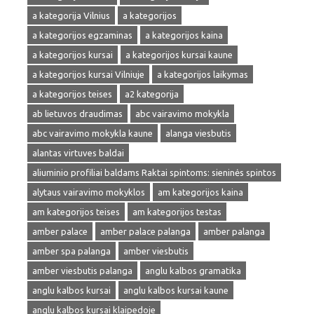
a kategorija Vilnius
a kategorijos
a kategorijos egzaminas
a kategorijos kaina
a kategorijos kursai
a kategorijos kursai kaune
a kategorijos kursai Vilniuje
a kategorijos laikymas
a kategorijos teises
a2 kategorija
ab lietuvos draudimas
abc vairavimo mokykla
abc vairavimo mokykla kaune
alanga viesbutis
alantas virtuves baldai
aliuminio profiliai baldams Raktai spintoms: sieninės spintos
alytaus vairavimo mokyklos
am kategorijos kaina
am kategorijos teises
am kategorijos testas
amber palace
amber palace palanga
amber palanga
amber spa palanga
amber viesbutis
amber viesbutis palanga
anglu kalbos gramatika
anglu kalbos kursai
anglu kalbos kursai kaune
anglu kalbos kursai klaipedoje