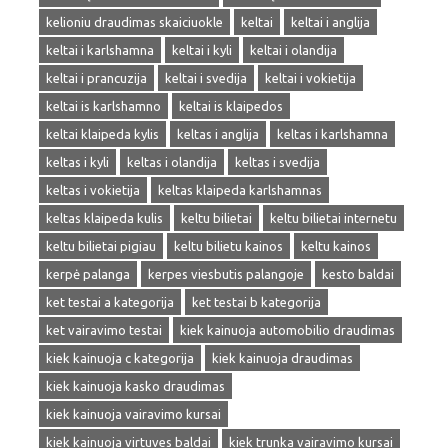
kelioniu draudimas skaiciuokle
keltai
keltai i anglija
keltai i karlshamna
keltai i kyli
keltai i olandija
keltai i prancuzija
keltai i svedija
keltai i vokietija
keltai is karlshamno
keltai is klaipedos
keltai klaipeda kylis
keltas i anglija
keltas i karlshamna
keltas i kyli
keltas i olandija
keltas i svedija
keltas i vokietija
keltas klaipeda karlshamnas
keltas klaipeda kulis
keltu bilietai
keltu bilietai internetu
keltu bilietai pigiau
keltu bilietu kainos
keltu kainos
kerpė palanga
kerpes viesbutis palangoje
kesto baldai
ket testai a kategorija
ket testai b kategorija
ket vairavimo testai
kiek kainuoja automobilio draudimas
kiek kainuoja c kategorija
kiek kainuoja draudimas
kiek kainuoja kasko draudimas
kiek kainuoja vairavimo kursai
kiek kainuoja virtuves baldai
kiek trunka vairavimo kursai