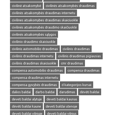
civilinė atsakomybė
civilinės atsakomybės draudimas
civilinės atsakomybės draudimas internetu
civilines atsakomybes draudimas skaiciuokle
civilinės atsakomybės draudimo skaičiuoklė
civilinės atsakomybės sąlygos
civilinio draudimo skaiciuokle
civilinis automobilio draudimas
civilinis draudimas
civilinis draudimas internetu
civilinis draudimas pigiausias
civilinis draudimas skaiciuokle
cmr draudimas
compensa automobilio draudimas
compensa draudimas
compensa draudimas internetu
compensa gyvybės draudimas
d kategorijos kursai
dalios baldai
darbo baldai
darudimas
dėvėti baldai
deveti baldai alytuje
deveti baldai kaunas
dėvėti baldai kaune
deveti baldai utenoje
deveti baldai vilniuje
deveti baldai vilnius