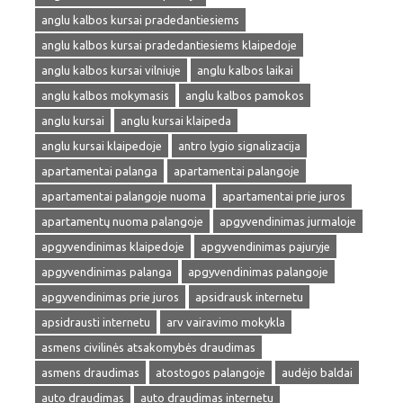
anglu kalbos kursai pradedantiesiems
anglu kalbos kursai pradedantiesiems klaipedoje
anglu kalbos kursai vilniuje
anglu kalbos laikai
anglu kalbos mokymasis
anglu kalbos pamokos
anglu kursai
anglu kursai klaipeda
anglu kursai klaipedoje
antro lygio signalizacija
apartamentai palanga
apartamentai palangoje
apartamentai palangoje nuoma
apartamentai prie juros
apartamentų nuoma palangoje
apgyvendinimas jurmaloje
apgyvendinimas klaipedoje
apgyvendinimas pajuryje
apgyvendinimas palanga
apgyvendinimas palangoje
apgyvendinimas prie juros
apsidrausk internetu
apsidrausti internetu
arv vairavimo mokykla
asmens civilinės atsakomybės draudimas
asmens draudimas
atostogos palangoje
audėjo baldai
auto draudimas
auto draudimas internetu