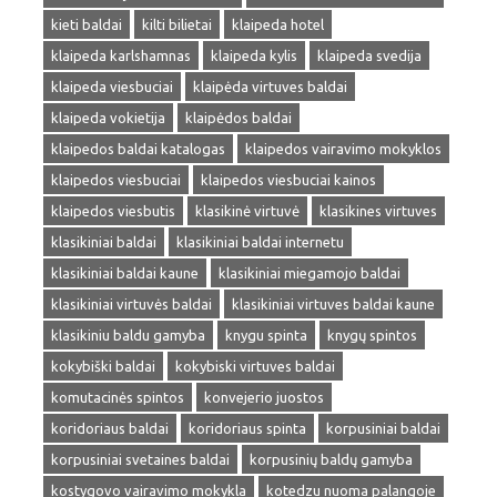
kieti baldai
kilti bilietai
klaipeda hotel
klaipeda karlshamnas
klaipeda kylis
klaipeda svedija
klaipeda viesbuciai
klaipėda virtuves baldai
klaipeda vokietija
klaipėdos baldai
klaipedos baldai katalogas
klaipedos vairavimo mokyklos
klaipedos viesbuciai
klaipedos viesbuciai kainos
klaipedos viesbutis
klasikinė virtuvė
klasikines virtuves
klasikiniai baldai
klasikiniai baldai internetu
klasikiniai baldai kaune
klasikiniai miegamojo baldai
klasikiniai virtuvės baldai
klasikiniai virtuves baldai kaune
klasikiniu baldu gamyba
knygu spinta
knygų spintos
kokybiški baldai
kokybiski virtuves baldai
komutacinės spintos
konvejerio juostos
koridoriaus baldai
koridoriaus spinta
korpusiniai baldai
korpusiniai svetaines baldai
korpusinių baldų gamyba
kostygovo vairavimo mokykla
kotedzu nuoma palangoje