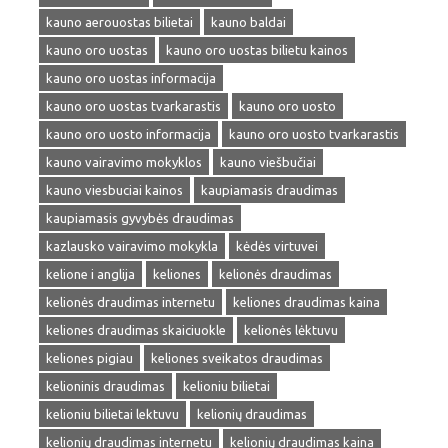
kauno aerouostas bilietai
kauno baldai
kauno oro uostas
kauno oro uostas bilietu kainos
kauno oro uostas informacija
kauno oro uostas tvarkarastis
kauno oro uosto
kauno oro uosto informacija
kauno oro uosto tvarkarastis
kauno vairavimo mokyklos
kauno viešbučiai
kauno viesbuciai kainos
kaupiamasis draudimas
kaupiamasis gyvybės draudimas
kazlausko vairavimo mokykla
kėdės virtuvei
kelione i anglija
keliones
kelionės draudimas
kelionės draudimas internetu
keliones draudimas kaina
keliones draudimas skaiciuokle
kelionės lėktuvu
keliones pigiau
keliones sveikatos draudimas
kelioninis draudimas
kelioniu bilietai
kelioniu bilietai lektuvu
kelionių draudimas
kelionių draudimas internetu
kelionių draudimas kaina