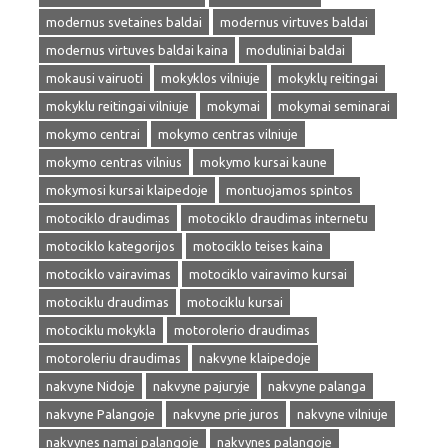
modernus svetaines baldai
modernus virtuves baldai
modernus virtuves baldai kaina
moduliniai baldai
mokausi vairuoti
mokyklos vilniuje
mokyklų reitingai
mokyklu reitingai vilniuje
mokymai
mokymai seminarai
mokymo centrai
mokymo centras vilniuje
mokymo centras vilnius
mokymo kursai kaune
mokymosi kursai klaipedoje
montuojamos spintos
motociklo draudimas
motociklo draudimas internetu
motociklo kategorijos
motociklo teises kaina
motociklo vairavimas
motociklo vairavimo kursai
motociklu draudimas
motociklu kursai
motociklu mokykla
motorolerio draudimas
motoroleriu draudimas
nakvyne klaipedoje
nakvyne Nidoje
nakvyne pajuryje
nakvyne palanga
nakvyne Palangoje
nakvyne prie juros
nakvyne vilniuje
nakvynes namai palangoje
nakvynes palangoje