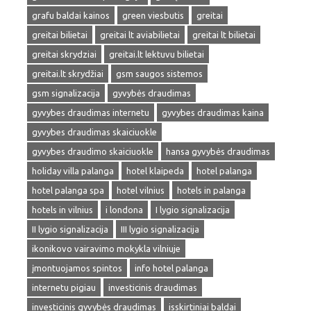
grafu baldai kainos
green viesbutis
greitai
greitai bilietai
greitai lt aviabilietai
greitai lt bilietai
greitai skrydziai
greitai.lt lektuvu bilietai
greitai.lt skrydžiai
gsm saugos sistemos
gsm signalizacija
gyvybės draudimas
gyvybes draudimas internetu
gyvybes draudimas kaina
gyvybes draudimas skaiciuokle
gyvybes draudimo skaiciuokle
hansa gyvybės draudimas
holiday villa palanga
hotel klaipeda
hotel palanga
hotel palanga spa
hotel vilnius
hotels in palanga
hotels in vilnius
i londona
I lygio signalizacija
II lygio signalizacija
III lygio signalizacija
ikonikovo vairavimo mokykla vilniuje
įmontuojamos spintos
info hotel palanga
internetu pigiau
investicinis draudimas
investicinis gyvybės draudimas
isskirtiniai baldai