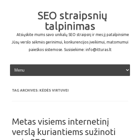
SEO straipsnių
talpinimas
Atsiųskite mums savo unikalų SEO straipsnį ir mes jį patalpinsime
Jūsų verslo sėkmės gerinimui, konkurencijos įveikimui, matomumui
paieškos sistemose. Susisiekime: info@itturas.lt
Skip to content
TAG ARCHIVES:
KĖDĖS VIRTUVEI
Metas visiems internetinį
verslą kuriantiems sužinoti