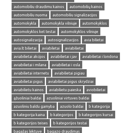
automobiliu draudimu kainos
automobilių kainos
automobiliu nuoma
automobiliu signalizacijos
automokykla
automokykla vilniuje
automokyklos
automokyklos ket testai
automokyklos vilniuje
autosignalizacija
autosignalizacijos
avia bilietai
avia.lt bilietai
aviabiletai
aviabilietai
aviabilietai akcijos
aviabilietai i jav
aviabilietai i londona
aviabilietai i milana
aviabilietai i osla
aviabilietai internetu
aviabilietai pigiau
aviabilietai pigus
aviabilietai pigus skrydziai
aviabilietu kainos
aviabilietu paieska
aviobilietai
ąžuoliniai baldai
azuoliniai virtuves baldai
azuoliniu baldu gamyba
azuolo baldai
b kategorija
b kategorija kaina
b kategorijos
b kategorijos kursai
b kategorijos teises
b kategorijos testai
bagažas lėktuve
bagazo draudimas