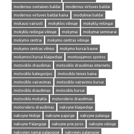
modernus svetaines baldai
modernus virtuves baldai
modernus virtuves baldai kaina
moduliniai baldai
mokausi vairuoti
mokyklos vilniuje
mokyklų reitingai
mokyklu reitingai vilniuje
mokymai
mokymai seminarai
mokymo centrai
mokymo centras vilniuje
mokymo centras vilnius
mokymo kursai kaune
mokymosi kursai klaipedoje
montuojamos spintos
motociklo draudimas
motociklo draudimas internetu
motociklo kategorijos
motociklo teises kaina
motociklo vairavimas
motociklo vairavimo kursai
motociklu draudimas
motociklu kursai
motociklu mokykla
motorolerio draudimas
motoroleriu draudimas
nakvyne klaipedoje
nakvyne Nidoje
nakvyne pajuryje
nakvyne palanga
nakvyne Palangoje
nakvyne prie juros
nakvyne vilniuje
nakvynes namai palangoje
nakvynes palangoje