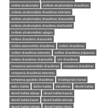
civilinė atsakomybė
civilinės atsakomybės draudimas
civilinės atsakomybės draudimas internetu
civilines atsakomybes draudimas skaiciuokle
civilinės atsakomybės draudimo skaičiuoklė
civilinės atsakomybės sąlygos
civilinio draudimo skaiciuokle
civilinis automobilio draudimas
civilinis draudimas
civilinis draudimas internetu
civilinis draudimas pigiausias
civilinis draudimas skaiciuokle
cmr draudimas
compensa automobilio draudimas
compensa draudimas
compensa draudimas internetu
compensa gyvybės draudimas
d kategorijos kursai
dalios baldai
darbo baldai
darudimas
dėvėti baldai
deveti baldai alytuje
deveti baldai kaunas
dėvėti baldai kaune
deveti baldai utenoje
deveti baldai vilniuje
deveti baldai vilnius