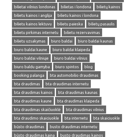
bilietai vilnius londonas
bilietas i londona
bilietų kainos
bilietu kainos i anglija
bilietu kainos i londona
bilietu kainos lektuvu
bilietu paieska
bilietų pasaulis
bilietu pirkimas internetu
bilietu rezervavimas
bilietu uzsakymas
biuro baldai
biuro baldai kaunas
biuro baldai kaune
biuro baldai klaipeda
biuro baldai vilniuje
biuro baldai vilnius
biuro baldu gamyba
biuro spintos
blog
booking palanga
bta automobilio draudimas
bta draudimas
bta draudimas internetu
bta draudimas kainos
bta draudimas kaunas
bta draudimas kaune
bta draudimas klaipeda
bta draudimas skaičiuoklė
bta draudimas vilnius
bta draudimo skaiciuokle
bta internetu
bta skaiciuokle
būsto draudimas
busto draudimas internetu
būsto draudimas kaina
busto draudimas kainos