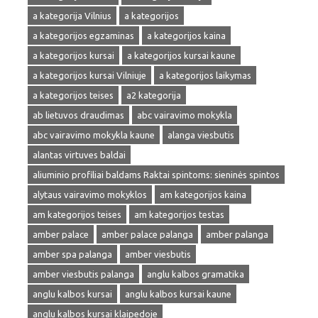
a kategorija Vilnius
a kategorijos
a kategorijos egzaminas
a kategorijos kaina
a kategorijos kursai
a kategorijos kursai kaune
a kategorijos kursai Vilniuje
a kategorijos laikymas
a kategorijos teises
a2 kategorija
ab lietuvos draudimas
abc vairavimo mokykla
abc vairavimo mokykla kaune
alanga viesbutis
alantas virtuves baldai
aliuminio profiliai baldams Raktai spintoms: sieninės spintos
alytaus vairavimo mokyklos
am kategorijos kaina
am kategorijos teises
am kategorijos testas
amber palace
amber palace palanga
amber palanga
amber spa palanga
amber viesbutis
amber viesbutis palanga
anglu kalbos gramatika
anglu kalbos kursai
anglu kalbos kursai kaune
anglu kalbos kursai klaipedoje