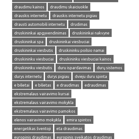
draudimu kainos
draudimu skaiciuokle
drauskis internetu
drauskis internetu pigiau
drausti automobili internetu
drudimas
druskininkai apgyvendinimas
druskininkai nakvyne
druskininkai spa
druskininkai viesbuciai
druskininkai viesbutis
druskininku poilsio namai
druskininku viesbuciai
druskininku viesbuciai kainos
druskininku viesbutis
duru ispardavimas
durų sistemos
durys internetu
durys pigiau
dvieju duru spinta
e bilietai
e bilietas
e draudimas
edraudimas
ekstremalaus vairavimo kursai
ekstremalaus vairavimo mokykla
ekstremalaus vairavimo pamokos
elenos vairavimo mokykla
emira spintos
energetikas šventoji
eta draudimas
europinis draudimas
europinis sveikatos draudimas