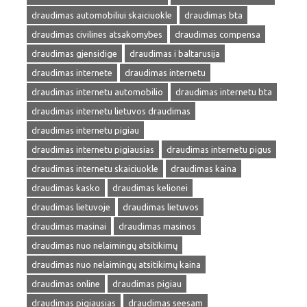
draudimas automobiliui skaiciuokle
draudimas bta
draudimas civilines atsakomybes
draudimas compensa
draudimas gjensidige
draudimas i baltarusija
draudimas internete
draudimas internetu
draudimas internetu automobilio
draudimas internetu bta
draudimas internetu lietuvos draudimas
draudimas internetu pigiau
draudimas internetu pigiausias
draudimas internetu pigus
draudimas internetu skaiciuokle
draudimas kaina
draudimas kasko
draudimas kelionei
draudimas lietuvoje
draudimas lietuvos
draudimas masinai
draudimas masinos
draudimas nuo nelaimingų atsitikimų
draudimas nuo nelaimingų atsitikimų kaina
draudimas online
draudimas pigiau
draudimas pigiausias
draudimas seesam