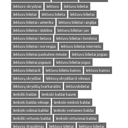
lektuvo skrydziai
lektuvu
lektuvu bileitai
lektuvu biletai
lektuvu bilieta
lektuvu bilietai
lektuvu bilietai i amerika
lektuvu bilietai i anglija
lektuvu bilietai i dublina
lektuvu bilietai i jav
lektuvu bilietai i lietuva
lektuvu bilietai i londona
lektuvu bilietai i norvegija
lektuvu bilietai internetu
lektuvu bilietai paskutine minute
lektuvu bilietai pigiau
lektuvu bilietai pigiausi
lektuvu bilietai pigus
lektuvu bilietai.lt
lektuvu bilietu kainos
lektuvu kainos
lėktuvų skrydžiai
lėktuvų skrydžiai iš vilniaus
lėktuvų skrydžių tvarkaraštis
lektuvubilietai
lenkiški baldai
lenkiski baldai kaune
lenkiski baldai vilniuje
lenkiski minksti baldai
lenkiski odiniai baldai
lenkiski svetaines baldai
lenkiški virtuvės baldai
lenkiski virtuviniai baldai
letuvos draudimas
liektuvo biletai
liektuvo bilietai