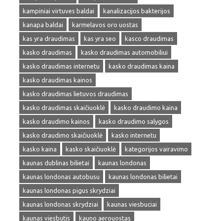
kampiniai virtuves baldai
kanalizacijos bakterijos
kanapa baldai
karmelavos oro uostas
kas yra draudimas
kas yra seo
kasco draudimas
kasko draudimas
kasko draudimas automobiliui
kasko draudimas internetu
kasko draudimas kaina
kasko draudimas kainos
kasko draudimas lietuvos draudimas
kasko draudimas skaičiuoklė
kasko draudimo kaina
kasko draudimo kainos
kasko draudimo salygos
kasko draudimo skaičiuoklė
kasko internetu
kasko kaina
kasko skaičiuoklė
kategorijos vairavimo
kaunas dublinas bilietai
kaunas londonas
kaunas londonas autobusu
kaunas londonas bilietai
kaunas londonas pigus skrydziai
kaunas londonas skrydziai
kaunas viesbuciai
kaunas viesbutis
kauno aerouostas