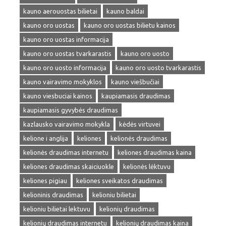
kauno aerouostas bilietai
kauno baldai
kauno oro uostas
kauno oro uostas bilietu kainos
kauno oro uostas informacija
kauno oro uostas tvarkarastis
kauno oro uosto
kauno oro uosto informacija
kauno oro uosto tvarkarastis
kauno vairavimo mokyklos
kauno viešbučiai
kauno viesbuciai kainos
kaupiamasis draudimas
kaupiamasis gyvybės draudimas
kazlausko vairavimo mokykla
kėdės virtuvei
kelione i anglija
keliones
kelionės draudimas
kelionės draudimas internetu
keliones draudimas kaina
keliones draudimas skaiciuokle
kelionės lėktuvu
keliones pigiau
keliones sveikatos draudimas
kelioninis draudimas
kelioniu bilietai
kelioniu bilietai lektuvu
kelionių draudimas
kelionių draudimas internetu
kelionių draudimas kaina