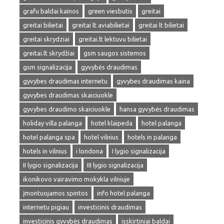
grafu baldai kainos
green viesbutis
greitai
greitai bilietai
greitai lt aviabilietai
greitai lt bilietai
greitai skrydziai
greitai.lt lektuvu bilietai
greitai.lt skrydžiai
gsm saugos sistemos
gsm signalizacija
gyvybės draudimas
gyvybes draudimas internetu
gyvybes draudimas kaina
gyvybes draudimas skaiciuokle
gyvybes draudimo skaiciuokle
hansa gyvybės draudimas
holiday villa palanga
hotel klaipeda
hotel palanga
hotel palanga spa
hotel vilnius
hotels in palanga
hotels in vilnius
i londona
I lygio signalizacija
II lygio signalizacija
III lygio signalizacija
ikonikovo vairavimo mokykla vilniuje
įmontuojamos spintos
info hotel palanga
internetu pigiau
investicinis draudimas
investicinis gyvybės draudimas
isskirtiniai baldai