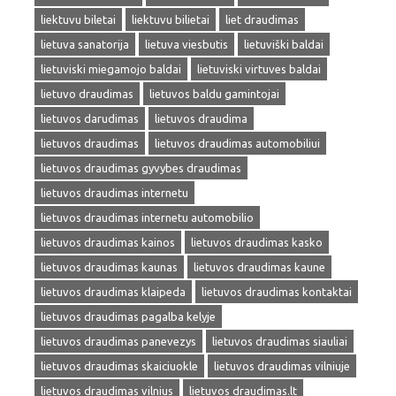
liektuvu biletai
liektuvu bilietai
liet draudimas
lietuva sanatorija
lietuva viesbutis
lietuviški baldai
lietuviski miegamojo baldai
lietuviski virtuves baldai
lietuvo draudimas
lietuvos baldu gamintojai
lietuvos darudimas
lietuvos draudima
lietuvos draudimas
lietuvos draudimas automobiliui
lietuvos draudimas gyvybes draudimas
lietuvos draudimas internetu
lietuvos draudimas internetu automobilio
lietuvos draudimas kainos
lietuvos draudimas kasko
lietuvos draudimas kaunas
lietuvos draudimas kaune
lietuvos draudimas klaipeda
lietuvos draudimas kontaktai
lietuvos draudimas pagalba kelyje
lietuvos draudimas panevezys
lietuvos draudimas siauliai
lietuvos draudimas skaiciuokle
lietuvos draudimas vilniuje
lietuvos draudimas vilnius
lietuvos draudimas.lt