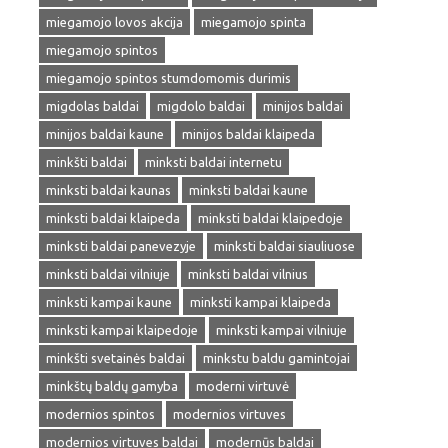
miegamojo lovos akcija
miegamojo spinta
miegamojo spintos
miegamojo spintos stumdomomis durimis
migdolas baldai
migdolo baldai
minijos baldai
minijos baldai kaune
minijos baldai klaipeda
minkšti baldai
minksti baldai internetu
minksti baldai kaunas
minksti baldai kaune
minksti baldai klaipeda
minksti baldai klaipedoje
minksti baldai panevezyje
minksti baldai siauliuose
minksti baldai vilniuje
minksti baldai vilnius
minksti kampai kaune
minksti kampai klaipeda
minksti kampai klaipedoje
minksti kampai vilniuje
minkšti svetainės baldai
minkstu baldu gamintojai
minkštų baldų gamyba
moderni virtuvė
modernios spintos
modernios virtuves
modernios virtuves baldai
modernūs baldai