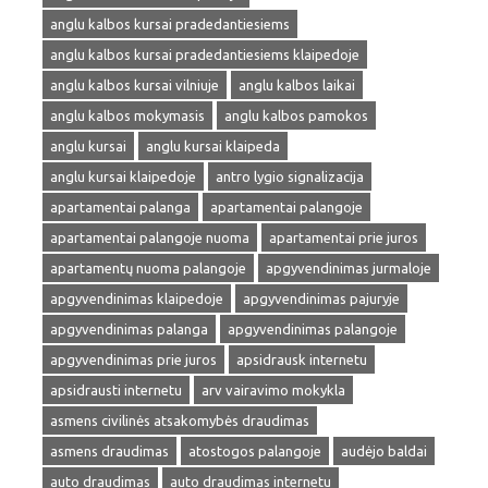
anglu kalbos kursai pradedantiesiems
anglu kalbos kursai pradedantiesiems klaipedoje
anglu kalbos kursai vilniuje
anglu kalbos laikai
anglu kalbos mokymasis
anglu kalbos pamokos
anglu kursai
anglu kursai klaipeda
anglu kursai klaipedoje
antro lygio signalizacija
apartamentai palanga
apartamentai palangoje
apartamentai palangoje nuoma
apartamentai prie juros
apartamentų nuoma palangoje
apgyvendinimas jurmaloje
apgyvendinimas klaipedoje
apgyvendinimas pajuryje
apgyvendinimas palanga
apgyvendinimas palangoje
apgyvendinimas prie juros
apsidrausk internetu
apsidrausti internetu
arv vairavimo mokykla
asmens civilinės atsakomybės draudimas
asmens draudimas
atostogos palangoje
audėjo baldai
auto draudimas
auto draudimas internetu