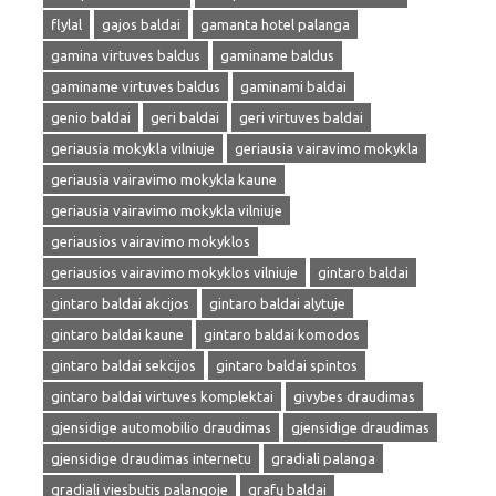
flylal
gajos baldai
gamanta hotel palanga
gamina virtuves baldus
gaminame baldus
gaminame virtuves baldus
gaminami baldai
genio baldai
geri baldai
geri virtuves baldai
geriausia mokykla vilniuje
geriausia vairavimo mokykla
geriausia vairavimo mokykla kaune
geriausia vairavimo mokykla vilniuje
geriausios vairavimo mokyklos
geriausios vairavimo mokyklos vilniuje
gintaro baldai
gintaro baldai akcijos
gintaro baldai alytuje
gintaro baldai kaune
gintaro baldai komodos
gintaro baldai sekcijos
gintaro baldai spintos
gintaro baldai virtuves komplektai
givybes draudimas
gjensidige automobilio draudimas
gjensidige draudimas
gjensidige draudimas internetu
gradiali palanga
gradiali viesbutis palangoje
grafų baldai