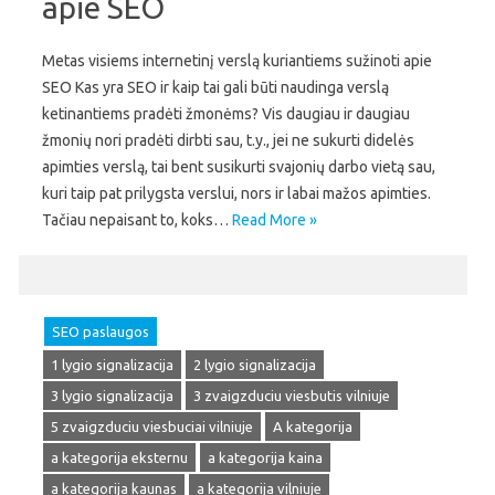
apie SEO
Metas visiems internetinį verslą kuriantiems sužinoti apie
SEO Kas yra SEO ir kaip tai gali būti naudinga verslą
ketinantiems pradėti žmonėms? Vis daugiau ir daugiau
žmonių nori pradėti dirbti sau, t.y., jei ne sukurti didelės
apimties verslą, tai bent susikurti svajonių darbo vietą sau,
kuri taip pat prilygsta verslui, nors ir labai mažos apimties.
Tačiau nepaisant to, koks…
Read More »
SEO paslaugos
1 lygio signalizacija
2 lygio signalizacija
3 lygio signalizacija
3 zvaigzduciu viesbutis vilniuje
5 zvaigzduciu viesbuciai vilniuje
A kategorija
a kategorija eksternu
a kategorija kaina
a kategorija kaunas
a kategorija vilniuje