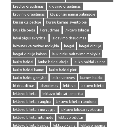
kredito draudimas
krovinio draudimas
kroviniu draudimas
ktu poilsio namai palangoje
kursai klaipedoje
kursiu kaimas sventojoje
kylis klaipeda
l draudimas
l4ktuvo bilietai
labai pigus skrydziai
laidavimo draudimas
laimutes vairavimo mokykla
langai
langai vilniuje
langai vilniuje kainos
laukininku vairavimo mokykla
lauko baldai
lauko baldai akcija
lauko baldai kainos
lauko baldai kaune
lauko baldai pinti
lauko baldu gamyba
lauko virtuves
laumes baldai
ld draudimas
ldraudimas
lektuvo
lektuvo biletai
lektuvo bilietai
lektuvo bilietai i amerika
lektuvo bilietai i anglija
lektuvo bilietai i londona
lektuvo bilietai i norvegija
lektuvo bilietai i vokietija
lėktuvo bilietai internetu
lektuvo bilietas
lėktuvo bilietu kainos
lektuvo kaina
lektuvo nuoma