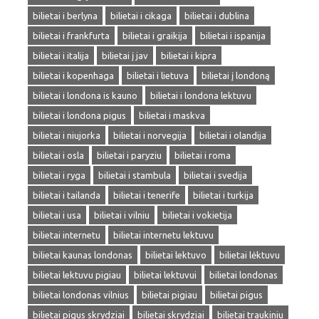
bilietai i berlyna
bilietai i cikaga
bilietai i dublina
bilietai i frankfurta
bilietai i graikija
bilietai i ispanija
bilietai i italija
bilietai į jav
bilietai i kipra
bilietai i kopenhaga
bilietai i lietuva
bilietai į londoną
bilietai i londona is kauno
bilietai i londona lektuvu
bilietai i londona pigus
bilietai i maskva
bilietai i niujorka
bilietai i norvegija
bilietai i olandija
bilietai i osla
bilietai i paryziu
bilietai i roma
bilietai i ryga
bilietai i stambula
bilietai i svedija
bilietai i tailanda
bilietai i tenerife
bilietai i turkija
bilietai i usa
bilietai i vilniu
bilietai i vokietija
bilietai internetu
bilietai internetu lektuvu
bilietai kaunas londonas
bilietai lektuvo
bilietai lėktuvu
bilietai lektuvu pigiau
bilietai lektuvui
bilietai londonas
bilietai londonas vilnius
bilietai pigiau
bilietai pigus
bilietai pigus skrydziai
bilietai skrydziai
bilietai traukiniu