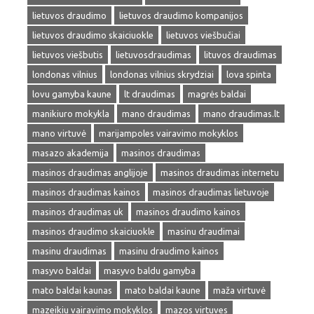
lietuvos draudimo
lietuvos draudimo kompanijos
lietuvos draudimo skaiciuokle
lietuvos viešbučiai
lietuvos viešbutis
lietuvosdraudimas
lituvos draudimas
londonas vilnius
londonas vilnius skrydziai
lova spinta
lovu gamyba kaune
lt draudimas
magrės baldai
manikiuro mokykla
mano draudimas
mano draudimas.lt
mano virtuvė
marijampoles vairavimo mokyklos
masazo akademija
masinos draudimas
masinos draudimas anglijoje
masinos draudimas internetu
masinos draudimas kainos
masinos draudimas lietuvoje
masinos draudimas uk
masinos draudimo kainos
masinos draudimo skaiciuokle
masinu draudimai
masinu draudimas
masinu draudimo kainos
masyvo baldai
masyvo baldu gamyba
mato baldai kaunas
mato baldai kaune
maža virtuvė
mazeikiu vairavimo mokyklos
mazos virtuves