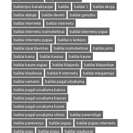
bakterijos kanalizacijai
baldai
baldai 1
baldai akcija
baldai alytuje
baldai deveti
baldai gamyba
baldai internete
baldai internetu
baldai internetu issimoketinai
baldai internetu pigiai
baldai internetu pigiau
baldai is lenkijos
baldai ispardavimas
baldai issimoketinai
baldai jums
baldai kaina
baldai kaunas
baldai kaune
baldai kaune pigiau
baldai klaipeda
baldai klaipedoje
baldai klasikiniai
baldai lt internetu
baldai miegamojo
baldai namams
baldai pagal užsakymą
baldai pagal uzsakyma kainos
baldai pagal uzsakyma kaunas
baldai pagal uzsakyma kaune
baldai pagal uzsakyma vilnius
baldai panevėžyje
baldai panevezys
baldai pigiau
baldai pigiau internetu
baldai pigu
baldai pigus
baldai siauliuose