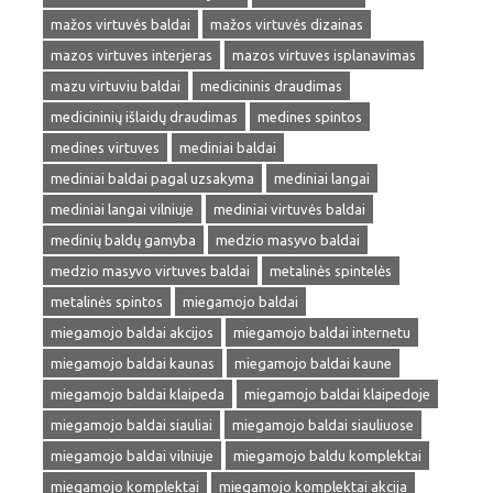
mažos virtuvės baldai
mažos virtuvės dizainas
mazos virtuves interjeras
mazos virtuves isplanavimas
mazu virtuviu baldai
medicininis draudimas
medicininių išlaidų draudimas
medines spintos
medines virtuves
mediniai baldai
mediniai baldai pagal uzsakyma
mediniai langai
mediniai langai vilniuje
mediniai virtuvės baldai
medinių baldų gamyba
medzio masyvo baldai
medzio masyvo virtuves baldai
metalinės spintelės
metalinės spintos
miegamojo baldai
miegamojo baldai akcijos
miegamojo baldai internetu
miegamojo baldai kaunas
miegamojo baldai kaune
miegamojo baldai klaipeda
miegamojo baldai klaipedoje
miegamojo baldai siauliai
miegamojo baldai siauliuose
miegamojo baldai vilniuje
miegamojo baldu komplektai
miegamojo komplektai
miegamojo komplektai akcija