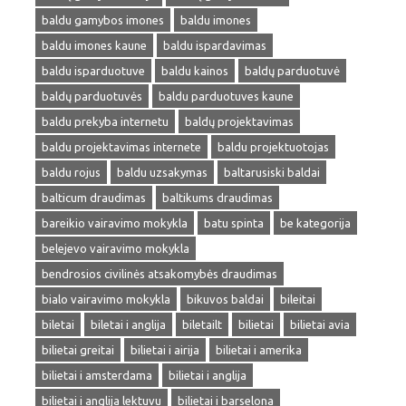
baldu gamybos imones
baldu imones
baldu imones kaune
baldu ispardavimas
baldu isparduotuve
baldu kainos
baldų parduotuvė
baldų parduotuvės
baldu parduotuves kaune
baldu prekyba internetu
baldų projektavimas
baldu projektavimas internete
baldu projektuotojas
baldu rojus
baldu uzsakymas
baltarusiski baldai
balticum draudimas
baltikums draudimas
bareikio vairavimo mokykla
batu spinta
be kategorija
belejevo vairavimo mokykla
bendrosios civilinės atsakomybės draudimas
bialo vairavimo mokykla
bikuvos baldai
bileitai
biletai
biletai i anglija
biletailt
bilietai
bilietai avia
bilietai greitai
bilietai i airija
bilietai i amerika
bilietai i amsterdama
bilietai i anglija
bilietai i anglija lektuvu
bilietai i barselona