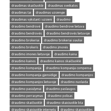
draudimas skaičiuoklė
draudimas sveikatos
draudimas tai
draudimas uzsienyje
draudimas vykstant i uzsieni
draudimo
draudimo bendrovė
draudimo bendrove lietuva
draudimo bendrovės
draudimo bendrovės lietuvoje
draudimo brokeriai
draudimo brokeriai siauliai
draudimo brokeris
draudimo įmonės
draudimo imones lietuvoje
draudimo kaina
draudimo kainos
draudimo kainos skaičiuoklė
draudimo kompanija
draudimo kompanija compensa
draudimo kompanija gjensidige
draudimo kompanijos
draudimo kompanijos lietuvoje
draudimo nuolaida
draudimo pasiulymai
draudimo paslaugos
draudimo perrasymas
draudimo polisas
draudimo skaičiuoklė
draudimo skaiciuokle bta
draudimo skaiciuokle internetu
draudimo skaiciuokles