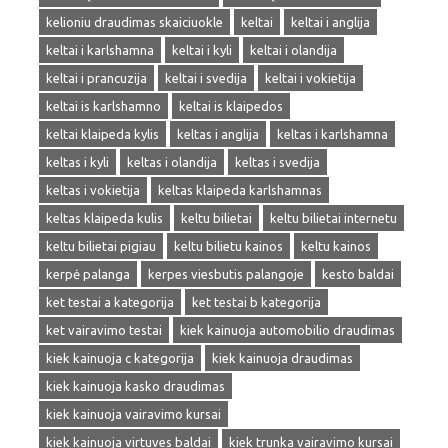
kelioniu draudimas skaiciuokle
keltai
keltai i anglija
keltai i karlshamna
keltai i kyli
keltai i olandija
keltai i prancuzija
keltai i svedija
keltai i vokietija
keltai is karlshamno
keltai is klaipedos
keltai klaipeda kylis
keltas i anglija
keltas i karlshamna
keltas i kyli
keltas i olandija
keltas i svedija
keltas i vokietija
keltas klaipeda karlshamnas
keltas klaipeda kulis
keltu bilietai
keltu bilietai internetu
keltu bilietai pigiau
keltu bilietu kainos
keltu kainos
kerpė palanga
kerpes viesbutis palangoje
kesto baldai
ket testai a kategorija
ket testai b kategorija
ket vairavimo testai
kiek kainuoja automobilio draudimas
kiek kainuoja c kategorija
kiek kainuoja draudimas
kiek kainuoja kasko draudimas
kiek kainuoja vairavimo kursai
kiek kainuoja virtuves baldai
kiek trunka vairavimo kursai