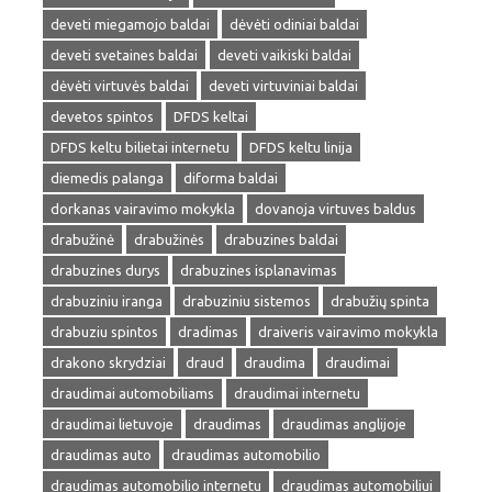
deveti miegamojo baldai
dėvėti odiniai baldai
deveti svetaines baldai
deveti vaikiski baldai
dėvėti virtuvės baldai
deveti virtuviniai baldai
devetos spintos
DFDS keltai
DFDS keltu bilietai internetu
DFDS keltu linija
diemedis palanga
diforma baldai
dorkanas vairavimo mokykla
dovanoja virtuves baldus
drabužinė
drabužinės
drabuzines baldai
drabuzines durys
drabuzines isplanavimas
drabuziniu iranga
drabuziniu sistemos
drabužių spinta
drabuziu spintos
dradimas
draiveris vairavimo mokykla
drakono skrydziai
draud
draudima
draudimai
draudimai automobiliams
draudimai internetu
draudimai lietuvoje
draudimas
draudimas anglijoje
draudimas auto
draudimas automobilio
draudimas automobilio internetu
draudimas automobiliui