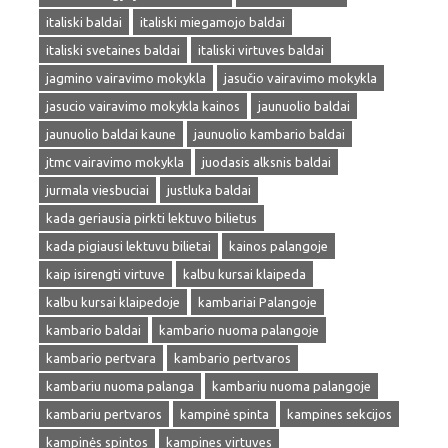
italiski baldai
italiski miegamojo baldai
italiski svetaines baldai
italiski virtuves baldai
jagmino vairavimo mokykla
jasučio vairavimo mokykla
jasucio vairavimo mokykla kainos
jaunuolio baldai
jaunuolio baldai kaune
jaunuolio kambario baldai
jtmc vairavimo mokykla
juodasis alksnis baldai
jurmala viesbuciai
justluka baldai
kada geriausia pirkti lektuvo bilietus
kada pigiausi lektuvu bilietai
kainos palangoje
kaip isirengti virtuve
kalbu kursai klaipeda
kalbu kursai klaipedoje
kambariai Palangoje
kambario baldai
kambario nuoma palangoje
kambario pertvara
kambario pertvaros
kambariu nuoma palanga
kambariu nuoma palangoje
kambariu pertvaros
kampinė spinta
kampines sekcijos
kampinės spintos
kampines virtuves