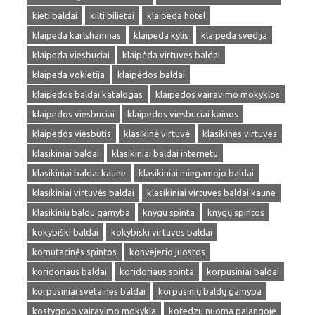
kieti baldai
kilti bilietai
klaipeda hotel
klaipeda karlshamnas
klaipeda kylis
klaipeda svedija
klaipeda viesbuciai
klaipėda virtuves baldai
klaipeda vokietija
klaipėdos baldai
klaipedos baldai katalogas
klaipedos vairavimo mokyklos
klaipedos viesbuciai
klaipedos viesbuciai kainos
klaipedos viesbutis
klasikinė virtuvė
klasikines virtuves
klasikiniai baldai
klasikiniai baldai internetu
klasikiniai baldai kaune
klasikiniai miegamojo baldai
klasikiniai virtuvės baldai
klasikiniai virtuves baldai kaune
klasikiniu baldu gamyba
knygu spinta
knygų spintos
kokybiški baldai
kokybiski virtuves baldai
komutacinės spintos
konvejerio juostos
koridoriaus baldai
koridoriaus spinta
korpusiniai baldai
korpusiniai svetaines baldai
korpusinių baldų gamyba
kostygovo vairavimo mokykla
kotedzu nuoma palangoje