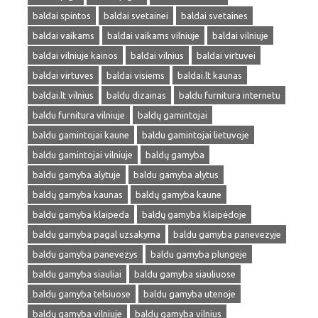
baldai spintos
baldai svetainei
baldai svetaines
baldai vaikams
baldai vaikams vilniuje
baldai vilniuje
baldai vilniuje kainos
baldai vilnius
baldai virtuvei
baldai virtuves
baldai visiems
baldai.lt kaunas
baldai.lt vilnius
baldu dizainas
baldu furnitura internetu
baldu furnitura vilniuje
baldų gamintojai
baldu gamintojai kaune
baldu gamintojai lietuvoje
baldu gamintojai vilniuje
baldų gamyba
baldu gamyba alytuje
baldu gamyba alytus
baldų gamyba kaunas
baldų gamyba kaune
baldu gamyba klaipeda
baldų gamyba klaipėdoje
baldu gamyba pagal uzsakyma
baldu gamyba panevezyje
baldu gamyba panevezys
baldu gamyba plungeje
baldu gamyba siauliai
baldu gamyba siauliuose
baldu gamyba telsiuose
baldu gamyba utenoje
baldų gamyba vilniuje
baldų gamyba vilnius