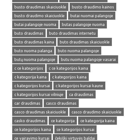
busto draudimas skaiciuokle
busto draudimo kainos
busto draudimo skaiciuokle
butai nuomai palangoje
butai palangoje nuoma
butas palangoje nuoma
buto draudimas
buto draudimas internetu
buto draudimas kaina
buto draudimas skaiciuokle
buto nuoma palanga
buto nuoma palangoje
butų nuoma palangoje
butu nuoma palangoje vasarai
c ce kategorijos
c ce kategorijos kaina
c kategorija kaina
c kategorijos kaina
c kategorijos kursai
c kategorijos kursai kaune
c kategorijos kursai vilniuje
ca draudimas
car draudimas
casco draudimas
casco draudimas skaiciuokle
casco draudimo skaiciuokle
casko draudimas
ce kategorija
ce kategorija kaina
ce kategorijos kaina
ce kategorijos kursai
ce vairavimo kursai
čekiški virtuvės baldai