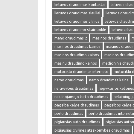
lietuvos draudimas kontaktai
lietuvos drau
lietuvos draudimas siauliai
lietuvos draudim
lietuvos draudimas vilnius
lietuvos draudim
lietuvos draudimo skaiciuokle
lietuvosdra
mano draudimas.lt
masinos draudimas
m
masinos draudimas kainos
masinos draudim
masinos draudimo kainos
masinos draudim
masinu draudimo kainos
medicininis draud
motociklo draudimas internetu
motociklu 
namo draudimas
namo draudimas kaina
ne gyvybės draudimas
neįvykusios kelionė
nekilnojamojo turto draudimas
nelaimingų 
pagalba kelyje draudimas
pagalbos kelyje
perlo draudimas
perlo draudimas internetu
pigiausias auto draudimas
pigiausias auto
pigiausias civilines atsakomybes draudimas