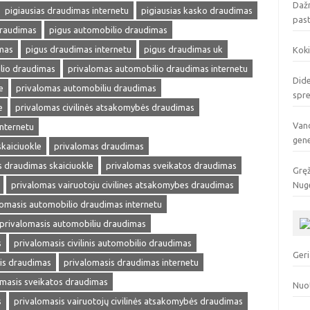
Dažn
pigiausias draudimas internetu
pigiausias kasko draudimas
pas
draudimas
pigus automobilio draudimas
mas
pigus draudimas internetu
pigus draudimas uk
Koki
lio draudimas
privalomas automobilio draudimas internetu
Dide
e
privalomas automobiliu draudimas
spr
e
privalomas civilinės atsakomybės draudimas
Vand
internetu
gen
kaiciuokle
privalomas draudimas
 draudimas skaiciuokle
privalomas sveikatos draudimas
Gręž
privalomas vairuotoju civilines atsakomybes draudimas
Nuge
lomasis automobilio draudimas internetu
privalomasis automobiliu draudimas
s
privalomasis civilinis automobilio draudimas
Geri
is draudimas
privalomasis draudimas internetu
omasis sveikatos draudimas
Nuo
s
privalomasis vairuotojų civilinės atsakomybės draudimas