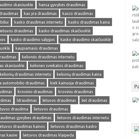
audimo skaiciuokle
hansa gyvybės draudimas
 draudimas
kas yra draudimas
kasco draudimas
iliui
kasko draudimas internetu
kasko draudimas kaina
ietuvos draudimas
kasko draudimas skaičiuoklė
nos
kasko draudimo salygos
kasko draudimo skaičiuoklė
iuoklė
kaupiamasis draudimas
draudimas
kelionės draudimas internetu
as skaiciuokle
keliones sveikatos draudimas
kelionių draudimas internetu
kelionių draudimas kaina
ja automobilio draudimas
kiek kainuoja draudimas
P
audimas
krovinio draudimas
kroviniu draudimas
udimas
ldraudimas
letuvos draudimas
liet draudimas
etuvos draudima
lietuvos draudimas
draudimas gyvybes draudimas
lietuvos draudimas internetu
ietuvos draudimas kainos
lietuvos draudimas kasko
mas kaune
lietuvos draudimas klaipeda