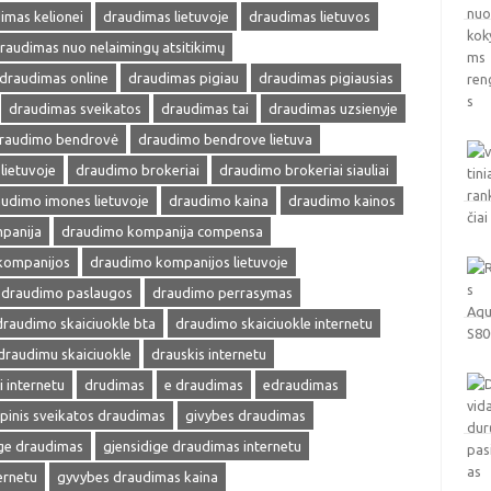
imas kelionei
draudimas lietuvoje
draudimas lietuvos
raudimas nuo nelaimingų atsitikimų
draudimas online
draudimas pigiau
draudimas pigiausias
draudimas sveikatos
draudimas tai
draudimas uzsienyje
raudimo bendrovė
draudimo bendrove lietuva
lietuvoje
draudimo brokeriai
draudimo brokeriai siauliai
udimo imones lietuvoje
draudimo kaina
draudimo kainos
panija
draudimo kompanija compensa
kompanijos
draudimo kompanijos lietuvoje
draudimo paslaugos
draudimo perrasymas
draudimo skaiciuokle bta
draudimo skaiciuokle internetu
draudimu skaiciuokle
drauskis internetu
i internetu
drudimas
e draudimas
edraudimas
pinis sveikatos draudimas
givybes draudimas
ige draudimas
gjensidige draudimas internetu
ernetu
gyvybes draudimas kaina