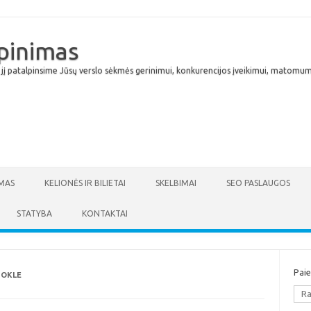
lpinimas
 jį patalpinsime Jūsų verslo sėkmės gerinimui, konkurencijos įveikimui, matomumu
Skip to content
MAS
KELIONĖS IR BILIETAI
SKELBIMAI
SEO PASLAUGOS
STATYBA
KONTAKTAI
Pai
UOKLE