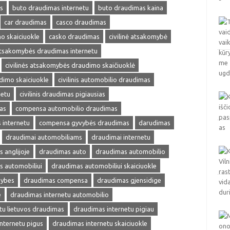
s
buto draudimas internetu
buto draudimas kaina
car draudimas
casco draudimas
o skaiciuokle
casko draudimas
civilinė atsakomybė
 atsakomybės draudimas internetu
civilinės atsakomybės draudimo skaičiuoklė
udimo skaiciuokle
civilinis automobilio draudimas
netu
civilinis draudimas pigiausias
as
compensa automobilio draudimas
internetu
compensa gyvybės draudimas
darudimas
draudimai automobiliams
draudimai internetu
 anglijoje
draudimas auto
draudimas automobilio
s automobiliui
draudimas automobiliui skaiciuokle
mybes
draudimas compensa
draudimas gjensidige
e
draudimas internetu automobilio
tu lietuvos draudimas
draudimas internetu pigiau
nternetu pigus
draudimas internetu skaiciuokle