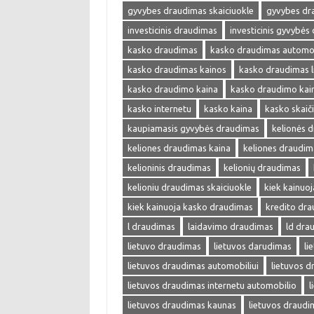
gyvybes draudimas skaiciuokle
gyvybes dr
investicinis draudimas
investicinis gyvybės
kasko draudimas
kasko draudimas automob
kasko draudimas kainos
kasko draudimas l
kasko draudimo kaina
kasko draudimo kai
kasko internetu
kasko kaina
kasko skaič
kaupiamasis gyvybės draudimas
kelionės 
keliones draudimas kaina
keliones draudim
kelioninis draudimas
kelionių draudimas
kelioniu draudimas skaiciuokle
kiek kainuo
kiek kainuoja kasko draudimas
kredito dr
l draudimas
laidavimo draudimas
ld dra
lietuvo draudimas
lietuvos darudimas
li
lietuvos draudimas automobiliui
lietuvos 
lietuvos draudimas internetu automobilio
l
lietuvos draudimas kaunas
lietuvos draudi