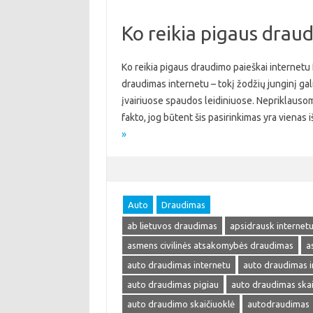
Ko reikia pigaus drau
Ko reikia pigaus draudimo paieškai internetu
draudimas internetu – tokį žodžių junginį galima
įvairiuose spaudos leidiniuose. Nepriklausom
fakto, jog būtent šis pasirinkimas yra viena
»
Auto
Draudimas
ab lietuvos draudimas
apsidrausk internet
asmens civilinės atsakomybės draudimas
a
auto draudimas internetu
auto draudimas i
auto draudimas pigiau
auto draudimas skai
auto draudimo skaičiuoklė
autodraudimas