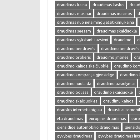
draudimas kaina
draudimas kasko
draud
draudimas masinai
draudimas masinos
d
draudimas nuo nelaimingų atsitikimų kaina
draudimas seesam
draudimas skaičiuoklė
draudimas vykstant i uzsieni
draudimo
d
draudimo bendrovės
draudimo bendrovės 
draudimo brokeris
draudimo įmonės
dra
draudimo kainos skaičiuoklė
draudimo kom
draudimo kompanija gjensidige
draudimo 
draudimo nuolaida
draudimo pasiulymai
draudimo polisas
draudimo skaičiuoklė
draudimo skaiciuokles
draudimu kainos
drauskis internetu pigiau
drausti automobil
eta draudimas
europinis draudimas
euro
gjensidige automobilio draudimas
gjensid
gyvybės draudimas
gyvybes draudimas int