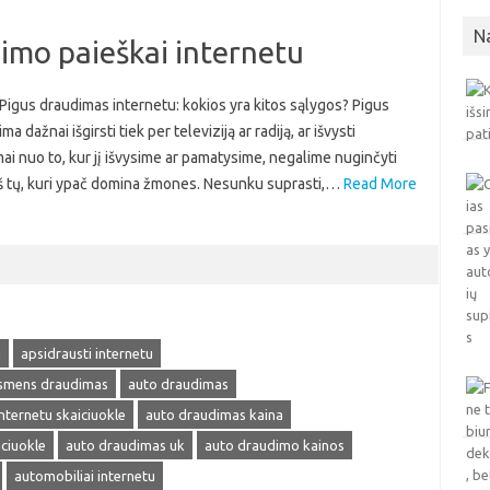
N
dimo paieškai internetu
 Pigus draudimas internetu: kokios yra kitos sąlygos? Pigus
 dažnai išgirsti tiek per televiziją ar radiją, ar išvysti
ai nuo to, kur jį išvysime ar pamatysime, negalime nuginčyti
s iš tų, kuri ypač domina žmones. Nesunku suprasti,…
Read More
u
apsidrausti internetu
smens draudimas
auto draudimas
nternetu skaiciuokle
auto draudimas kaina
ciuokle
auto draudimas uk
auto draudimo kainos
automobiliai internetu