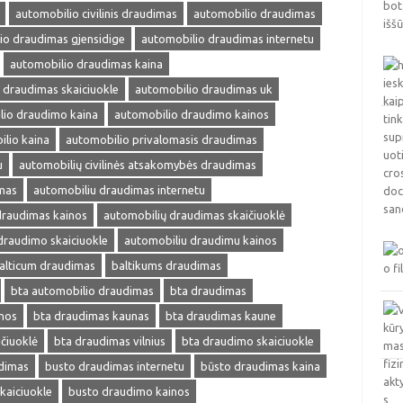
automobilio civilinis draudimas
automobilio draudimas
io draudimas gjensidige
automobilio draudimas internetu
automobilio draudimas kaina
 draudimas skaiciuokle
automobilio draudimas uk
lio draudimo kaina
automobilio draudimo kainos
lio kaina
automobilio privalomasis draudimas
u
automobilių civilinės atsakomybės draudimas
mas
automobiliu draudimas internetu
draudimas kainos
automobilių draudimas skaičiuoklė
draudimo skaiciuokle
automobiliu draudimu kainos
alticum draudimas
baltikums draudimas
bta automobilio draudimas
bta draudimas
nos
bta draudimas kaunas
bta draudimas kaune
čiuoklė
bta draudimas vilnius
bta draudimo skaiciuokle
dimas
busto draudimas internetu
būsto draudimas kaina
kaiciuokle
busto draudimo kainos