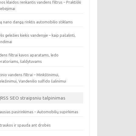
os klaidos renkantis vandens filtrus – Praktiški
tebėjimai
ą nano dangą rinktis automobilio stiklams
lis geležies kiekis vandenyje – kaip pašalinti,
endimai
ens filtrai kavos aparatams, ledo
eratoriams, šaldytuvams
inio vandens filtrai – Minkštinimui,
ležinimui, Vandenilio sulfido šalinimui
SEO straipsniu talpinimas
ausias pasirinkimas – Automobilių supirkimas
traukos ir spauda ant drobės