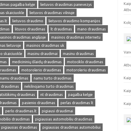
Kaip
dimas pagalba kelyje
lietuvos draudimas panevezys
Atb
as skaiciuokle
lietuvos draudimas vilniuje
as.lt
lietuvos draudimo
lietuvos draudimo kompanijos
Koky
udimas
lituvos draudimas
lt draudimas
mano draudimas
asinos draudimas anglijoje
masinos draudimas internetu
as lietuvoje
masinos draudimas uk
Vand
o skaiciuokle
masinu draudimai
masinu draudimas
imas
medicininių išlaidų draudimas
motociklo draudimas
Atbu
draudimas
motorolerio draudimas
motoroleriu draudimas
Kaip
namu draudimas
namu turto draudimas
s draudimas
nekilnojamo turto draudimas
Kaip
atsitikimų draudimas
nt draudimas
pagalba kelyje
 draudimas
pasienio draudimas
perlas draudimas lt
Kaip
perlo draudimas.lt
pigiausi draudimai
mobilio draudimas
pigiausias automobiliu draudimas
pigiausias draudimas
pigiausias draudimas automobiliui