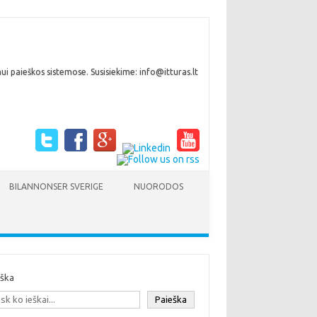
i paieškos sistemose. Susisiekime: info@itturas.lt
BILANNONSER SVERIGE
NUORODOS
eška
Paieška