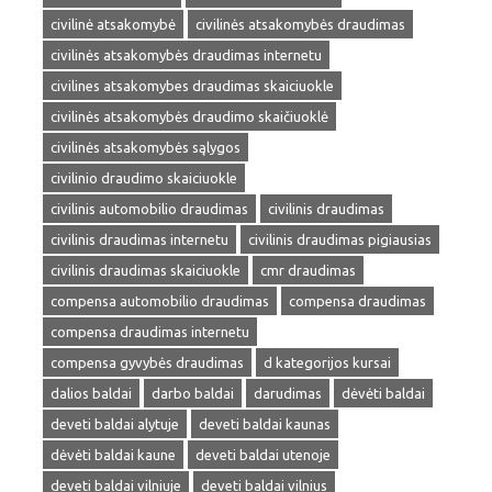
civilinė atsakomybė
civilinės atsakomybės draudimas
civilinės atsakomybės draudimas internetu
civilines atsakomybes draudimas skaiciuokle
civilinės atsakomybės draudimo skaičiuoklė
civilinės atsakomybės sąlygos
civilinio draudimo skaiciuokle
civilinis automobilio draudimas
civilinis draudimas
civilinis draudimas internetu
civilinis draudimas pigiausias
civilinis draudimas skaiciuokle
cmr draudimas
compensa automobilio draudimas
compensa draudimas
compensa draudimas internetu
compensa gyvybės draudimas
d kategorijos kursai
dalios baldai
darbo baldai
darudimas
dėvėti baldai
deveti baldai alytuje
deveti baldai kaunas
dėvėti baldai kaune
deveti baldai utenoje
deveti baldai vilniuje
deveti baldai vilnius