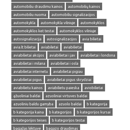
automobiliu draudimu kainos
automobilių kainos
automobiliu nuoma
automobiliu signalizacijos
automokykla
automokykla vilniuje
automokyklos
automokyklos ket testai
automokyklos vilniuje
autosignalizacija
autosignalizacijos
avia bilietai
avia.lt bilietai
aviabiletai
aviabilietai
aviabilietai akcijos
aviabilietai i jav
aviabilietai i londona
aviabilietai i milana
aviabilietai i osla
aviabilietai internetu
aviabilietai pigiau
aviabilietai pigus
aviabilietai pigus skrydziai
aviabilietu kainos
aviabilietu paieska
aviobilietai
ąžuoliniai baldai
azuoliniai virtuves baldai
azuoliniu baldu gamyba
azuolo baldai
b kategorija
b kategorija kaina
b kategorijos
b kategorijos kursai
b kategorijos teises
b kategorijos testai
bagažas lėktuve
bagazo draudimas