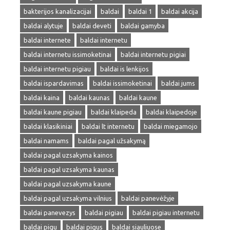
bakterijos kanalizacijai
baldai
baldai 1
baldai akcija
baldai alytuje
baldai deveti
baldai gamyba
baldai internete
baldai internetu
baldai internetu issimoketinai
baldai internetu pigiai
baldai internetu pigiau
baldai is lenkijos
baldai ispardavimas
baldai issimoketinai
baldai jums
baldai kaina
baldai kaunas
baldai kaune
baldai kaune pigiau
baldai klaipeda
baldai klaipedoje
baldai klasikiniai
baldai lt internetu
baldai miegamojo
baldai namams
baldai pagal užsakymą
baldai pagal uzsakyma kainos
baldai pagal uzsakyma kaunas
baldai pagal uzsakyma kaune
baldai pagal uzsakyma vilnius
baldai panevėžyje
baldai panevezys
baldai pigiau
baldai pigiau internetu
baldai pigu
baldai pigus
baldai siauliuose