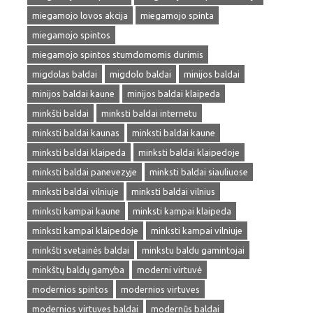
miegamojo lovos akcija
miegamojo spinta
miegamojo spintos
miegamojo spintos stumdomomis durimis
migdolas baldai
migdolo baldai
minijos baldai
minijos baldai kaune
minijos baldai klaipeda
minkšti baldai
minksti baldai internetu
minksti baldai kaunas
minksti baldai kaune
minksti baldai klaipeda
minksti baldai klaipedoje
minksti baldai panevezyje
minksti baldai siauliuose
minksti baldai vilniuje
minksti baldai vilnius
minksti kampai kaune
minksti kampai klaipeda
minksti kampai klaipedoje
minksti kampai vilniuje
minkšti svetainės baldai
minkstu baldu gamintojai
minkštų baldų gamyba
moderni virtuvė
modernios spintos
modernios virtuves
modernios virtuves baldai
modernūs baldai