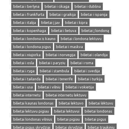
bilietai i berlyna
bilietai i cikaga
bilietai i dublina
bilietai i frankfurta
bilietai i graikija
bilietai i ispanija
bilietai i italija
bilietai į jav
bilietai i kipra
bilietai i kopenhaga
bilietai i lietuva
bilietai į londoną
bilietai i londona is kauno
bilietai i londona lektuvu
bilietai i londona pigus
bilietai i maskva
bilietai i niujorka
bilietai i norvegija
bilietai i olandija
bilietai i osla
bilietai i paryziu
bilietai i roma
bilietai i ryga
bilietai i stambula
bilietai i svedija
bilietai i tailanda
bilietai i tenerife
bilietai i turkija
bilietai i usa
bilietai i vilniu
bilietai i vokietija
bilietai internetu
bilietai internetu lektuvu
bilietai kaunas londonas
bilietai lektuvo
bilietai lėktuvu
bilietai lektuvu pigiau
bilietai lektuvui
bilietai londonas
bilietai londonas vilnius
bilietai pigiau
bilietai pigus
bilietai pigus skrydziai
bilietai skrydziai
bilietai traukiniu