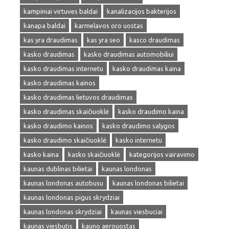
kampiniai virtuves baldai
kanalizacijos bakterijos
kanapa baldai
karmelavos oro uostas
kas yra draudimas
kas yra seo
kasco draudimas
kasko draudimas
kasko draudimas automobiliui
kasko draudimas internetu
kasko draudimas kaina
kasko draudimas kainos
kasko draudimas lietuvos draudimas
kasko draudimas skaičiuoklė
kasko draudimo kaina
kasko draudimo kainos
kasko draudimo salygos
kasko draudimo skaičiuoklė
kasko internetu
kasko kaina
kasko skaičiuoklė
kategorijos vairavimo
kaunas dublinas bilietai
kaunas londonas
kaunas londonas autobusu
kaunas londonas bilietai
kaunas londonas pigus skrydziai
kaunas londonas skrydziai
kaunas viesbuciai
kaunas viesbutis
kauno aerouostas