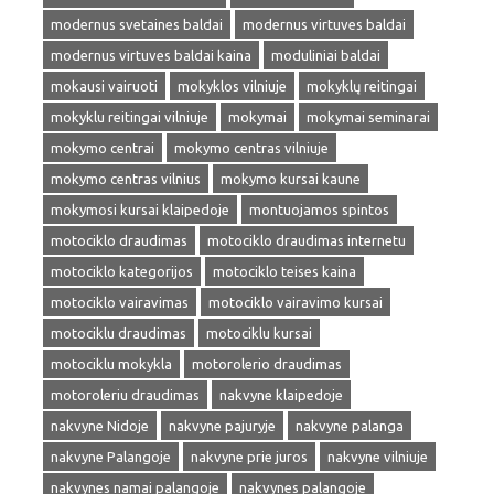
modernus svetaines baldai
modernus virtuves baldai
modernus virtuves baldai kaina
moduliniai baldai
mokausi vairuoti
mokyklos vilniuje
mokyklų reitingai
mokyklu reitingai vilniuje
mokymai
mokymai seminarai
mokymo centrai
mokymo centras vilniuje
mokymo centras vilnius
mokymo kursai kaune
mokymosi kursai klaipedoje
montuojamos spintos
motociklo draudimas
motociklo draudimas internetu
motociklo kategorijos
motociklo teises kaina
motociklo vairavimas
motociklo vairavimo kursai
motociklu draudimas
motociklu kursai
motociklu mokykla
motorolerio draudimas
motoroleriu draudimas
nakvyne klaipedoje
nakvyne Nidoje
nakvyne pajuryje
nakvyne palanga
nakvyne Palangoje
nakvyne prie juros
nakvyne vilniuje
nakvynes namai palangoje
nakvynes palangoje