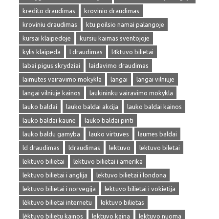
kredito draudimas
krovinio draudimas
kroviniu draudimas
ktu poilsio namai palangoje
kursai klaipedoje
kursiu kaimas sventojoje
kylis klaipeda
l draudimas
l4ktuvo bilietai
labai pigus skrydziai
laidavimo draudimas
laimutes vairavimo mokykla
langai
langai vilniuje
langai vilniuje kainos
laukininku vairavimo mokykla
lauko baldai
lauko baldai akcija
lauko baldai kainos
lauko baldai kaune
lauko baldai pinti
lauko baldu gamyba
lauko virtuves
laumes baldai
ld draudimas
ldraudimas
lektuvo
lektuvo biletai
lektuvo bilietai
lektuvo bilietai i amerika
lektuvo bilietai i anglija
lektuvo bilietai i londona
lektuvo bilietai i norvegija
lektuvo bilietai i vokietija
lėktuvo bilietai internetu
lektuvo bilietas
lėktuvo bilietu kainos
lektuvo kaina
lektuvo nuoma