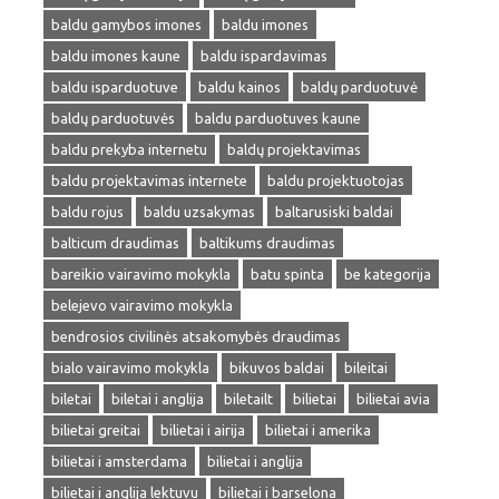
baldu gamybos imones
baldu imones
baldu imones kaune
baldu ispardavimas
baldu isparduotuve
baldu kainos
baldų parduotuvė
baldų parduotuvės
baldu parduotuves kaune
baldu prekyba internetu
baldų projektavimas
baldu projektavimas internete
baldu projektuotojas
baldu rojus
baldu uzsakymas
baltarusiski baldai
balticum draudimas
baltikums draudimas
bareikio vairavimo mokykla
batu spinta
be kategorija
belejevo vairavimo mokykla
bendrosios civilinės atsakomybės draudimas
bialo vairavimo mokykla
bikuvos baldai
bileitai
biletai
biletai i anglija
biletailt
bilietai
bilietai avia
bilietai greitai
bilietai i airija
bilietai i amerika
bilietai i amsterdama
bilietai i anglija
bilietai i anglija lektuvu
bilietai i barselona