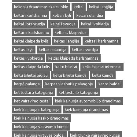
kelioniu draudimas skaiciuokle
keltai
keltai i anglija
keltai i karlshamna
keltai i kyli
keltai i olandija
keltai i prancuzija
keltai i svedija
keltai i vokietija
keltai is karlshamno
keltai is klaipedos
keltai klaipeda kylis
keltas i anglija
keltas i karlshamna
keltas i kyli
keltas i olandija
keltas i svedija
keltas i vokietija
keltas klaipeda karlshamnas
keltas klaipeda kulis
keltu bilietai
keltu bilietai internetu
keltu bilietai pigiau
keltu bilietu kainos
keltu kainos
kerpė palanga
kerpes viesbutis palangoje
kesto baldai
ket testai a kategorija
ket testai b kategorija
ket vairavimo testai
kiek kainuoja automobilio draudimas
kiek kainuoja c kategorija
kiek kainuoja draudimas
kiek kainuoja kasko draudimas
kiek kainuoja vairavimo kursai
kiek kainuoja virtuves baldai
kiek trunka vairavimo kursai