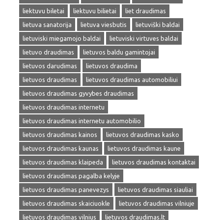
liektuvu biletai
liektuvu bilietai
liet draudimas
lietuva sanatorija
lietuva viesbutis
lietuviški baldai
lietuviski miegamojo baldai
lietuviski virtuves baldai
lietuvo draudimas
lietuvos baldu gamintojai
lietuvos darudimas
lietuvos draudima
lietuvos draudimas
lietuvos draudimas automobiliui
lietuvos draudimas gyvybes draudimas
lietuvos draudimas internetu
lietuvos draudimas internetu automobilio
lietuvos draudimas kainos
lietuvos draudimas kasko
lietuvos draudimas kaunas
lietuvos draudimas kaune
lietuvos draudimas klaipeda
lietuvos draudimas kontaktai
lietuvos draudimas pagalba kelyje
lietuvos draudimas panevezys
lietuvos draudimas siauliai
lietuvos draudimas skaiciuokle
lietuvos draudimas vilniuje
lietuvos draudimas vilnius
lietuvos draudimas.lt