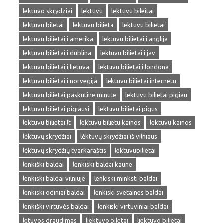
lektuvo skrydziai
lektuvu
lektuvu bileitai
lektuvu biletai
lektuvu bilieta
lektuvu bilietai
lektuvu bilietai i amerika
lektuvu bilietai i anglija
lektuvu bilietai i dublina
lektuvu bilietai i jav
lektuvu bilietai i lietuva
lektuvu bilietai i londona
lektuvu bilietai i norvegija
lektuvu bilietai internetu
lektuvu bilietai paskutine minute
lektuvu bilietai pigiau
lektuvu bilietai pigiausi
lektuvu bilietai pigus
lektuvu bilietai.lt
lektuvu bilietu kainos
lektuvu kainos
lėktuvų skrydžiai
lėktuvų skrydžiai iš vilniaus
lėktuvų skrydžių tvarkaraštis
lektuvubilietai
lenkiški baldai
lenkiski baldai kaune
lenkiski baldai vilniuje
lenkiski minksti baldai
lenkiski odiniai baldai
lenkiski svetaines baldai
lenkiški virtuvės baldai
lenkiski virtuviniai baldai
letuvos draudimas
liektuvo biletai
liektuvo bilietai