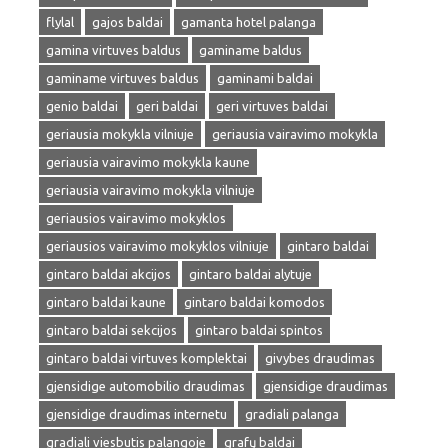
flylal
gajos baldai
gamanta hotel palanga
gamina virtuves baldus
gaminame baldus
gaminame virtuves baldus
gaminami baldai
genio baldai
geri baldai
geri virtuves baldai
geriausia mokykla vilniuje
geriausia vairavimo mokykla
geriausia vairavimo mokykla kaune
geriausia vairavimo mokykla vilniuje
geriausios vairavimo mokyklos
geriausios vairavimo mokyklos vilniuje
gintaro baldai
gintaro baldai akcijos
gintaro baldai alytuje
gintaro baldai kaune
gintaro baldai komodos
gintaro baldai sekcijos
gintaro baldai spintos
gintaro baldai virtuves komplektai
givybes draudimas
gjensidige automobilio draudimas
gjensidige draudimas
gjensidige draudimas internetu
gradiali palanga
gradiali viesbutis palangoje
grafų baldai