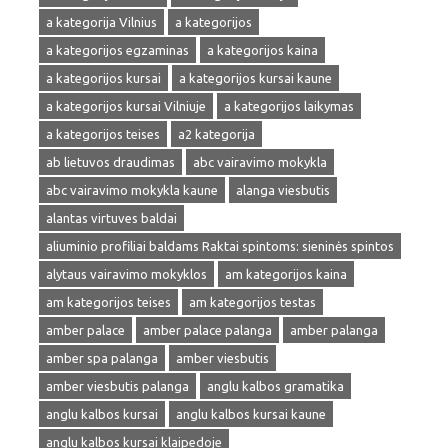
a kategorija Vilnius
a kategorijos
a kategorijos egzaminas
a kategorijos kaina
a kategorijos kursai
a kategorijos kursai kaune
a kategorijos kursai Vilniuje
a kategorijos laikymas
a kategorijos teises
a2 kategorija
ab lietuvos draudimas
abc vairavimo mokykla
abc vairavimo mokykla kaune
alanga viesbutis
alantas virtuves baldai
aliuminio profiliai baldams Raktai spintoms: sieninės spintos
alytaus vairavimo mokyklos
am kategorijos kaina
am kategorijos teises
am kategorijos testas
amber palace
amber palace palanga
amber palanga
amber spa palanga
amber viesbutis
amber viesbutis palanga
anglu kalbos gramatika
anglu kalbos kursai
anglu kalbos kursai kaune
anglu kalbos kursai klaipedoje