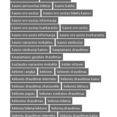
kauno aerouostas bilietai
kauno baldai
kauno oro uostas
kauno oro uostas bilietu kainos
kauno oro uostas informacija
kauno oro uostas tvarkarastis
kauno oro uosto
kauno oro uosto informacija
kauno oro uosto tvarkarastis
kauno vairavimo mokyklos
kauno viešbučiai
kauno viesbuciai kainos
kaupiamasis draudimas
kaupiamasis gyvybės draudimas
kazlausko vairavimo mokykla
kėdės virtuvei
kelione i anglija
keliones
kelionės draudimas
kelionės draudimas internetu
keliones draudimas kaina
keliones draudimas skaiciuokle
kelionės lėktuvu
keliones pigiau
keliones sveikatos draudimas
kelioninis draudimas
kelioniu bilietai
kelioniu bilietai lektuvu
kelionių draudimas
kelionių draudimas internetu
kelionių draudimas kaina