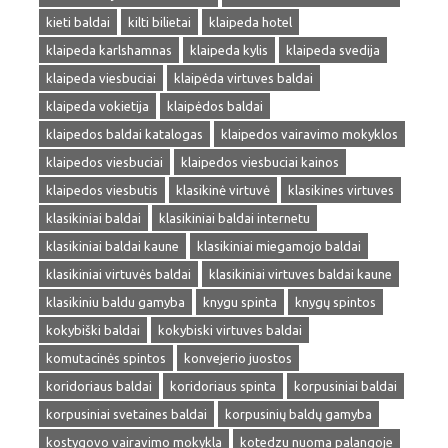
kieti baldai
kilti bilietai
klaipeda hotel
klaipeda karlshamnas
klaipeda kylis
klaipeda svedija
klaipeda viesbuciai
klaipėda virtuves baldai
klaipeda vokietija
klaipėdos baldai
klaipedos baldai katalogas
klaipedos vairavimo mokyklos
klaipedos viesbuciai
klaipedos viesbuciai kainos
klaipedos viesbutis
klasikinė virtuvė
klasikines virtuves
klasikiniai baldai
klasikiniai baldai internetu
klasikiniai baldai kaune
klasikiniai miegamojo baldai
klasikiniai virtuvės baldai
klasikiniai virtuves baldai kaune
klasikiniu baldu gamyba
knygu spinta
knygų spintos
kokybiški baldai
kokybiski virtuves baldai
komutacinės spintos
konvejerio juostos
koridoriaus baldai
koridoriaus spinta
korpusiniai baldai
korpusiniai svetaines baldai
korpusinių baldų gamyba
kostygovo vairavimo mokykla
kotedzu nuoma palangoje