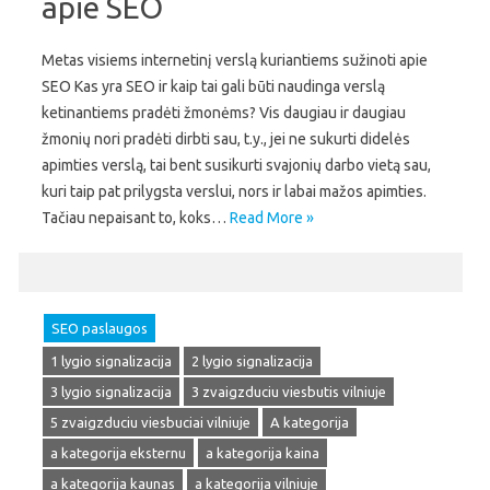
apie SEO
Metas visiems internetinį verslą kuriantiems sužinoti apie
SEO Kas yra SEO ir kaip tai gali būti naudinga verslą
ketinantiems pradėti žmonėms? Vis daugiau ir daugiau
žmonių nori pradėti dirbti sau, t.y., jei ne sukurti didelės
apimties verslą, tai bent susikurti svajonių darbo vietą sau,
kuri taip pat prilygsta verslui, nors ir labai mažos apimties.
Tačiau nepaisant to, koks…
Read More »
SEO paslaugos
1 lygio signalizacija
2 lygio signalizacija
3 lygio signalizacija
3 zvaigzduciu viesbutis vilniuje
5 zvaigzduciu viesbuciai vilniuje
A kategorija
a kategorija eksternu
a kategorija kaina
a kategorija kaunas
a kategorija vilniuje