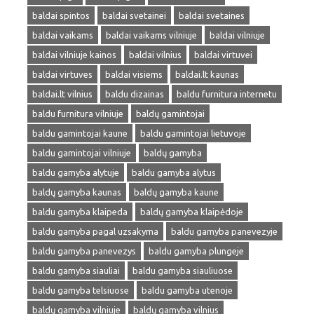
baldai spintos
baldai svetainei
baldai svetaines
baldai vaikams
baldai vaikams vilniuje
baldai vilniuje
baldai vilniuje kainos
baldai vilnius
baldai virtuvei
baldai virtuves
baldai visiems
baldai.lt kaunas
baldai.lt vilnius
baldu dizainas
baldu furnitura internetu
baldu furnitura vilniuje
baldų gamintojai
baldu gamintojai kaune
baldu gamintojai lietuvoje
baldu gamintojai vilniuje
baldų gamyba
baldu gamyba alytuje
baldu gamyba alytus
baldų gamyba kaunas
baldų gamyba kaune
baldu gamyba klaipeda
baldų gamyba klaipėdoje
baldu gamyba pagal uzsakyma
baldu gamyba panevezyje
baldu gamyba panevezys
baldu gamyba plungeje
baldu gamyba siauliai
baldu gamyba siauliuose
baldu gamyba telsiuose
baldu gamyba utenoje
baldų gamyba vilniuje
baldų gamyba vilnius