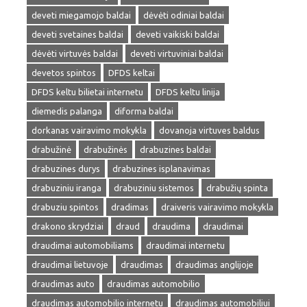
deveti miegamojo baldai
dėvėti odiniai baldai
deveti svetaines baldai
deveti vaikiski baldai
dėvėti virtuvės baldai
deveti virtuviniai baldai
devetos spintos
DFDS keltai
DFDS keltu bilietai internetu
DFDS keltu linija
diemedis palanga
diforma baldai
dorkanas vairavimo mokykla
dovanoja virtuves baldus
drabužinė
drabužinės
drabuzines baldai
drabuzines durys
drabuzines isplanavimas
drabuziniu iranga
drabuziniu sistemos
drabužių spinta
drabuziu spintos
dradimas
draiveris vairavimo mokykla
drakono skrydziai
draud
draudima
draudimai
draudimai automobiliams
draudimai internetu
draudimai lietuvoje
draudimas
draudimas anglijoje
draudimas auto
draudimas automobilio
draudimas automobilio internetu
draudimas automobiliui