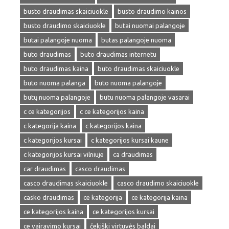
busto draudimas skaiciuokle
busto draudimo kainos
busto draudimo skaiciuokle
butai nuomai palangoje
butai palangoje nuoma
butas palangoje nuoma
buto draudimas
buto draudimas internetu
buto draudimas kaina
buto draudimas skaiciuokle
buto nuoma palanga
buto nuoma palangoje
butų nuoma palangoje
butu nuoma palangoje vasarai
c ce kategorijos
c ce kategorijos kaina
c kategorija kaina
c kategorijos kaina
c kategorijos kursai
c kategorijos kursai kaune
c kategorijos kursai vilniuje
ca draudimas
car draudimas
casco draudimas
casco draudimas skaiciuokle
casco draudimo skaiciuokle
casko draudimas
ce kategorija
ce kategorija kaina
ce kategorijos kaina
ce kategorijos kursai
ce vairavimo kursai
čekiški virtuvės baldai