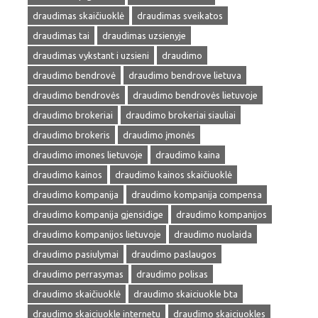
draudimas skaičiuoklė
draudimas sveikatos
draudimas tai
draudimas uzsienyje
draudimas vykstant i uzsieni
draudimo
draudimo bendrovė
draudimo bendrove lietuva
draudimo bendrovės
draudimo bendrovės lietuvoje
draudimo brokeriai
draudimo brokeriai siauliai
draudimo brokeris
draudimo įmonės
draudimo imones lietuvoje
draudimo kaina
draudimo kainos
draudimo kainos skaičiuoklė
draudimo kompanija
draudimo kompanija compensa
draudimo kompanija gjensidige
draudimo kompanijos
draudimo kompanijos lietuvoje
draudimo nuolaida
draudimo pasiulymai
draudimo paslaugos
draudimo perrasymas
draudimo polisas
draudimo skaičiuoklė
draudimo skaiciuokle bta
draudimo skaiciuokle internetu
draudimo skaiciuokles