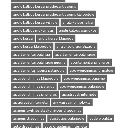
anglu kalbos kursai pradedantiesiems
anglu kalbos kursai pradedantiesiems klaipedoje
anglu kalbos kursai vilniuje
anglu kalbos laikai
anglu kalbos mokymasis
anglu kalbos pamokos
anglu kursai
anglu kursai klaipeda
anglu kursai klaipedoje
antro lygio signalizacija
apartamentai palanga
apartamentai palangoje
apartamentai palangoje nuoma
apartamentai prie juros
apartamentų nuoma palangoje
apgyvendinimas jurmaloje
apgyvendinimas klaipedoje
apgyvendinimas pajuryje
apgyvendinimas palanga
apgyvendinimas palangoje
apgyvendinimas prie juros
apsidrausk internetu
apsidrausti internetu
arv vairavimo mokykla
asmens civilinės atsakomybės draudimas
asmens draudimas
atostogos palangoje
audėjo baldai
auto draudimas
auto draudimas internetu