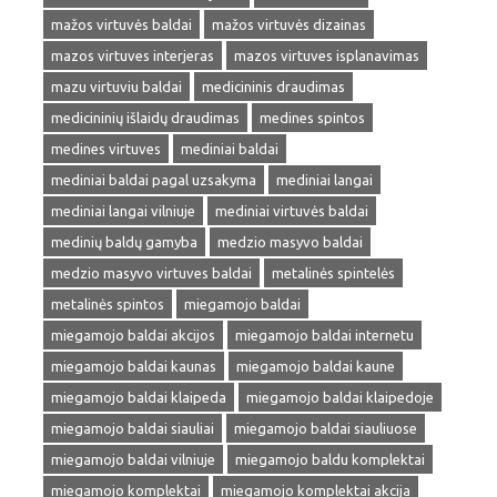
mažos virtuvės baldai
mažos virtuvės dizainas
mazos virtuves interjeras
mazos virtuves isplanavimas
mazu virtuviu baldai
medicininis draudimas
medicininių išlaidų draudimas
medines spintos
medines virtuves
mediniai baldai
mediniai baldai pagal uzsakyma
mediniai langai
mediniai langai vilniuje
mediniai virtuvės baldai
medinių baldų gamyba
medzio masyvo baldai
medzio masyvo virtuves baldai
metalinės spintelės
metalinės spintos
miegamojo baldai
miegamojo baldai akcijos
miegamojo baldai internetu
miegamojo baldai kaunas
miegamojo baldai kaune
miegamojo baldai klaipeda
miegamojo baldai klaipedoje
miegamojo baldai siauliai
miegamojo baldai siauliuose
miegamojo baldai vilniuje
miegamojo baldu komplektai
miegamojo komplektai
miegamojo komplektai akcija