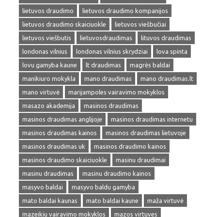
lietuvos draudimo
lietuvos draudimo kompanijos
lietuvos draudimo skaiciuokle
lietuvos viešbučiai
lietuvos viešbutis
lietuvosdraudimas
lituvos draudimas
londonas vilnius
londonas vilnius skrydziai
lova spinta
lovu gamyba kaune
lt draudimas
magrės baldai
manikiuro mokykla
mano draudimas
mano draudimas.lt
mano virtuvė
marijampoles vairavimo mokyklos
masazo akademija
masinos draudimas
masinos draudimas anglijoje
masinos draudimas internetu
masinos draudimas kainos
masinos draudimas lietuvoje
masinos draudimas uk
masinos draudimo kainos
masinos draudimo skaiciuokle
masinu draudimai
masinu draudimas
masinu draudimo kainos
masyvo baldai
masyvo baldu gamyba
mato baldai kaunas
mato baldai kaune
maža virtuvė
mazeikiu vairavimo mokyklos
mazos virtuves