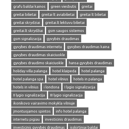
grafu baldai kainos
green viesbutis
greitai
greitai bilietai
greitai lt aviabilietai
greitai lt bilietai
greitai skrydziai
greitai.lt lektuvu bilietai
greitai.lt skrydžiai
gsm saugos sistemos
gsm signalizacija
gyvybės draudimas
gyvybes draudimas internetu
gyvybes draudimas kaina
gyvybes draudimas skaiciuokle
gyvybes draudimo skaiciuokle
hansa gyvybės draudimas
holiday villa palanga
hotel klaipeda
hotel palanga
hotel palanga spa
hotel vilnius
hotels in palanga
hotels in vilnius
i londona
I lygio signalizacija
II lygio signalizacija
III lygio signalizacija
ikonikovo vairavimo mokykla vilniuje
įmontuojamos spintos
info hotel palanga
internetu pigiau
investicinis draudimas
investicinis gyvybės draudimas
isskirtiniai baldai