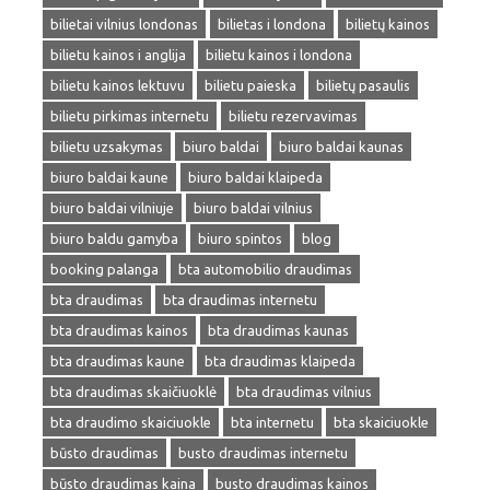
bilietai vilnius londonas
bilietas i londona
bilietų kainos
bilietu kainos i anglija
bilietu kainos i londona
bilietu kainos lektuvu
bilietu paieska
bilietų pasaulis
bilietu pirkimas internetu
bilietu rezervavimas
bilietu uzsakymas
biuro baldai
biuro baldai kaunas
biuro baldai kaune
biuro baldai klaipeda
biuro baldai vilniuje
biuro baldai vilnius
biuro baldu gamyba
biuro spintos
blog
booking palanga
bta automobilio draudimas
bta draudimas
bta draudimas internetu
bta draudimas kainos
bta draudimas kaunas
bta draudimas kaune
bta draudimas klaipeda
bta draudimas skaičiuoklė
bta draudimas vilnius
bta draudimo skaiciuokle
bta internetu
bta skaiciuokle
būsto draudimas
busto draudimas internetu
būsto draudimas kaina
busto draudimas kainos