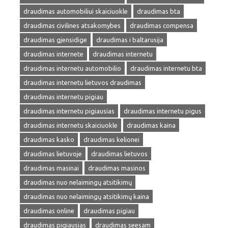
draudimas automobiliui skaiciuokle
draudimas bta
draudimas civilines atsakomybes
draudimas compensa
draudimas gjensidige
draudimas i baltarusija
draudimas internete
draudimas internetu
draudimas internetu automobilio
draudimas internetu bta
draudimas internetu lietuvos draudimas
draudimas internetu pigiau
draudimas internetu pigiausias
draudimas internetu pigus
draudimas internetu skaiciuokle
draudimas kaina
draudimas kasko
draudimas kelionei
draudimas lietuvoje
draudimas lietuvos
draudimas masinai
draudimas masinos
draudimas nuo nelaimingų atsitikimų
draudimas nuo nelaimingų atsitikimų kaina
draudimas online
draudimas pigiau
draudimas pigiausias
draudimas seesam