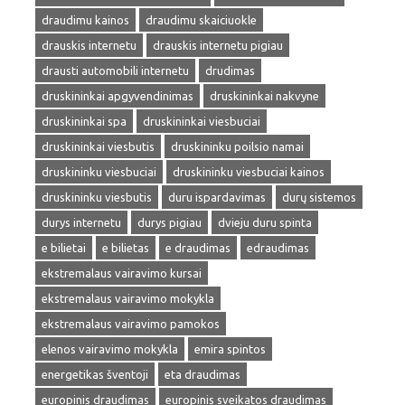
draudimu kainos
draudimu skaiciuokle
drauskis internetu
drauskis internetu pigiau
drausti automobili internetu
drudimas
druskininkai apgyvendinimas
druskininkai nakvyne
druskininkai spa
druskininkai viesbuciai
druskininkai viesbutis
druskininku poilsio namai
druskininku viesbuciai
druskininku viesbuciai kainos
druskininku viesbutis
duru ispardavimas
durų sistemos
durys internetu
durys pigiau
dvieju duru spinta
e bilietai
e bilietas
e draudimas
edraudimas
ekstremalaus vairavimo kursai
ekstremalaus vairavimo mokykla
ekstremalaus vairavimo pamokos
elenos vairavimo mokykla
emira spintos
energetikas šventoji
eta draudimas
europinis draudimas
europinis sveikatos draudimas