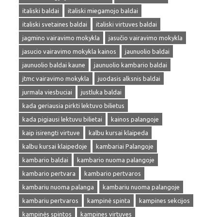
italiski baldai
italiski miegamojo baldai
italiski svetaines baldai
italiski virtuves baldai
jagmino vairavimo mokykla
jasučio vairavimo mokykla
jasucio vairavimo mokykla kainos
jaunuolio baldai
jaunuolio baldai kaune
jaunuolio kambario baldai
jtmc vairavimo mokykla
juodasis alksnis baldai
jurmala viesbuciai
justluka baldai
kada geriausia pirkti lektuvo bilietus
kada pigiausi lektuvu bilietai
kainos palangoje
kaip isirengti virtuve
kalbu kursai klaipeda
kalbu kursai klaipedoje
kambariai Palangoje
kambario baldai
kambario nuoma palangoje
kambario pertvara
kambario pertvaros
kambariu nuoma palanga
kambariu nuoma palangoje
kambariu pertvaros
kampinė spinta
kampines sekcijos
kampinės spintos
kampines virtuves