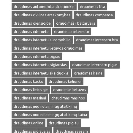
draudimas automobiliui skaiciuokle
draudimas bta
draudimas civilines atsakomybes
draudimas compensa
draudimas gjensidige
draudimas i baltarusija
draudimas internete
draudimas internetu
draudimas internetu automobilio
draudimas internetu bta
draudimas internetu lietuvos draudimas
draudimas internetu pigiau
draudimas internetu pigiausias
draudimas internetu pigus
draudimas internetu skaiciuokle
draudimas kaina
draudimas kasko
draudimas kelionei
draudimas lietuvoje
draudimas lietuvos
draudimas masinai
draudimas masinos
draudimas nuo nelaimingų atsitikimų
draudimas nuo nelaimingų atsitikimų kaina
draudimas online
draudimas pigiau
draudimas pigiausias
draudimas seesam