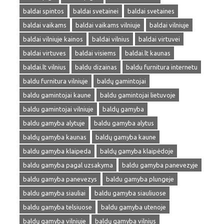
baldai spintos
baldai svetainei
baldai svetaines
baldai vaikams
baldai vaikams vilniuje
baldai vilniuje
baldai vilniuje kainos
baldai vilnius
baldai virtuvei
baldai virtuves
baldai visiems
baldai.lt kaunas
baldai.lt vilnius
baldu dizainas
baldu furnitura internetu
baldu furnitura vilniuje
baldų gamintojai
baldu gamintojai kaune
baldu gamintojai lietuvoje
baldu gamintojai vilniuje
baldų gamyba
baldu gamyba alytuje
baldu gamyba alytus
baldų gamyba kaunas
baldų gamyba kaune
baldu gamyba klaipeda
baldų gamyba klaipėdoje
baldu gamyba pagal uzsakyma
baldu gamyba panevezyje
baldu gamyba panevezys
baldu gamyba plungeje
baldu gamyba siauliai
baldu gamyba siauliuose
baldu gamyba telsiuose
baldu gamyba utenoje
baldų gamyba vilniuje
baldų gamyba vilnius