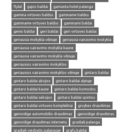
flylal
gajos baldai
gamanta hotel palanga
gamina virtuves baldus
gaminame baldus
gaminame virtuves baldus
gaminami baldai
genio baldai
geri baldai
geri virtuves baldai
geriausia mokykla vilniuje
geriausia vairavimo mokykla
geriausia vairavimo mokykla kaune
geriausia vairavimo mokykla vilniuje
geriausios vairavimo mokyklos
geriausios vairavimo mokyklos vilniuje
gintaro baldai
gintaro baldai akcijos
gintaro baldai alytuje
gintaro baldai kaune
gintaro baldai komodos
gintaro baldai sekcijos
gintaro baldai spintos
gintaro baldai virtuves komplektai
givybes draudimas
gjensidige automobilio draudimas
gjensidige draudimas
gjensidige draudimas internetu
gradiali palanga
gradiali viesbutis palangoje
grafų baldai