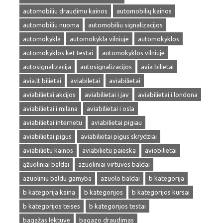
automobiliu draudimu kainos
automobilių kainos
automobiliu nuoma
automobiliu signalizacijos
automokykla
automokykla vilniuje
automokyklos
automokyklos ket testai
automokyklos vilniuje
autosignalizacija
autosignalizacijos
avia bilietai
avia.lt bilietai
aviabiletai
aviabilietai
aviabilietai akcijos
aviabilietai i jav
aviabilietai i londona
aviabilietai i milana
aviabilietai i osla
aviabilietai internetu
aviabilietai pigiau
aviabilietai pigus
aviabilietai pigus skrydziai
aviabilietu kainos
aviabilietu paieska
aviobilietai
ąžuoliniai baldai
azuoliniai virtuves baldai
azuoliniu baldu gamyba
azuolo baldai
b kategorija
b kategorija kaina
b kategorijos
b kategorijos kursai
b kategorijos teises
b kategorijos testai
bagažas lėktuve
bagazo draudimas