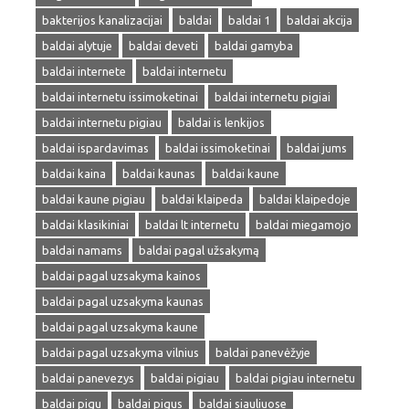
bakterijos kanalizacijai
baldai
baldai 1
baldai akcija
baldai alytuje
baldai deveti
baldai gamyba
baldai internete
baldai internetu
baldai internetu issimoketinai
baldai internetu pigiai
baldai internetu pigiau
baldai is lenkijos
baldai ispardavimas
baldai issimoketinai
baldai jums
baldai kaina
baldai kaunas
baldai kaune
baldai kaune pigiau
baldai klaipeda
baldai klaipedoje
baldai klasikiniai
baldai lt internetu
baldai miegamojo
baldai namams
baldai pagal užsakymą
baldai pagal uzsakyma kainos
baldai pagal uzsakyma kaunas
baldai pagal uzsakyma kaune
baldai pagal uzsakyma vilnius
baldai panevėžyje
baldai panevezys
baldai pigiau
baldai pigiau internetu
baldai pigu
baldai pigus
baldai siauliuose