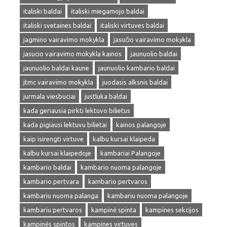
italiski baldai
italiski miegamojo baldai
italiski svetaines baldai
italiski virtuves baldai
jagmino vairavimo mokykla
jasučio vairavimo mokykla
jasucio vairavimo mokykla kainos
jaunuolio baldai
jaunuolio baldai kaune
jaunuolio kambario baldai
jtmc vairavimo mokykla
juodasis alksnis baldai
jurmala viesbuciai
justluka baldai
kada geriausia pirkti lektuvo bilietus
kada pigiausi lektuvu bilietai
kainos palangoje
kaip isirengti virtuve
kalbu kursai klaipeda
kalbu kursai klaipedoje
kambariai Palangoje
kambario baldai
kambario nuoma palangoje
kambario pertvara
kambario pertvaros
kambariu nuoma palanga
kambariu nuoma palangoje
kambariu pertvaros
kampinė spinta
kampines sekcijos
kampinės spintos
kampines virtuves