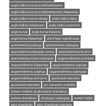
anglu kalbos kursai pradedantiesiems
anglu kalbos kursai pradedantiesiems klaipedoje
anglu kalbos kursai vilniuje
anglu kalbos laikai
anglu kalbos mokymasis
anglu kalbos pamokos
anglu kursai
anglu kursai klaipeda
anglu kursai klaipedoje
antro lygio signalizacija
apartamentai palanga
apartamentai palangoje
apartamentai palangoje nuoma
apartamentai prie juros
apartamentų nuoma palangoje
apgyvendinimas jurmaloje
apgyvendinimas klaipedoje
apgyvendinimas pajuryje
apgyvendinimas palanga
apgyvendinimas palangoje
apgyvendinimas prie juros
apsidrausk internetu
apsidrausti internetu
arv vairavimo mokykla
asmens civilinės atsakomybės draudimas
asmens draudimas
atostogos palangoje
audėjo baldai
auto draudimas
auto draudimas internetu