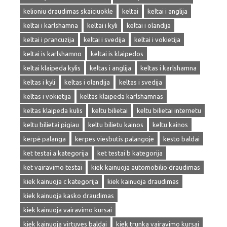
kelioniu draudimas skaiciuokle
keltai
keltai i anglija
keltai i karlshamna
keltai i kyli
keltai i olandija
keltai i prancuzija
keltai i svedija
keltai i vokietija
keltai is karlshamno
keltai is klaipedos
keltai klaipeda kylis
keltas i anglija
keltas i karlshamna
keltas i kyli
keltas i olandija
keltas i svedija
keltas i vokietija
keltas klaipeda karlshamnas
keltas klaipeda kulis
keltu bilietai
keltu bilietai internetu
keltu bilietai pigiau
keltu bilietu kainos
keltu kainos
kerpė palanga
kerpes viesbutis palangoje
kesto baldai
ket testai a kategorija
ket testai b kategorija
ket vairavimo testai
kiek kainuoja automobilio draudimas
kiek kainuoja c kategorija
kiek kainuoja draudimas
kiek kainuoja kasko draudimas
kiek kainuoja vairavimo kursai
kiek kainuoja virtuves baldai
kiek trunka vairavimo kursai