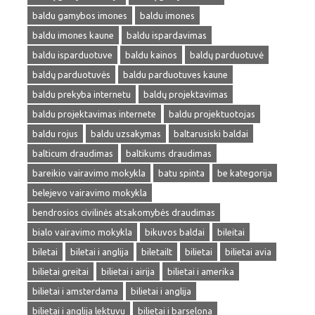
baldu gamybos imones
baldu imones
baldu imones kaune
baldu ispardavimas
baldu isparduotuve
baldu kainos
baldų parduotuvė
baldų parduotuvės
baldu parduotuves kaune
baldu prekyba internetu
baldų projektavimas
baldu projektavimas internete
baldu projektuotojas
baldu rojus
baldu uzsakymas
baltarusiski baldai
balticum draudimas
baltikums draudimas
bareikio vairavimo mokykla
batu spinta
be kategorija
belejevo vairavimo mokykla
bendrosios civilinės atsakomybės draudimas
bialo vairavimo mokykla
bikuvos baldai
bileitai
biletai
biletai i anglija
biletailt
bilietai
bilietai avia
bilietai greitai
bilietai i airija
bilietai i amerika
bilietai i amsterdama
bilietai i anglija
bilietai i anglija lektuvu
bilietai i barselona