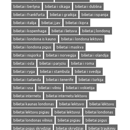
bilietai i berlyna
bilietai i cikaga
bilietai i dublina
bilietai i frankfurta
bilietai i graikija
bilietai i ispanija
bilietai i italija
bilietai į jav
bilietai i kipra
bilietai i kopenhaga
bilietai i lietuva
bilietai į londoną
bilietai i londona is kauno
bilietai i londona lektuvu
bilietai i londona pigus
bilietai i maskva
bilietai i niujorka
bilietai i norvegija
bilietai i olandija
bilietai i osla
bilietai i paryziu
bilietai i roma
bilietai i ryga
bilietai i stambula
bilietai i svedija
bilietai i tailanda
bilietai i tenerife
bilietai i turkija
bilietai i usa
bilietai i vilniu
bilietai i vokietija
bilietai internetu
bilietai internetu lektuvu
bilietai kaunas londonas
bilietai lektuvo
bilietai lėktuvu
bilietai lektuvu pigiau
bilietai lektuvui
bilietai londonas
bilietai londonas vilnius
bilietai pigiau
bilietai pigus
bilietai pigus skrydziai
bilietai skrydziai
bilietai traukiniu