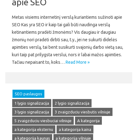
apie SEO
Metas visiems internetinį verslą kuriantiems sužinoti apie
SEO Kas yra SEO ir kaip tai gali būti naudinga verslą
ketinantiems pradėti žmonėms? Vis daugiau ir daugiau
žmonių nori pradėti dirbti sau, t.y., jei ne sukurti didelės
apimties verslą, tai bent susikurti svajonių darbo vietą sau,
kuri taip pat prilygsta verslui, nors ir labai mažos apimties.
Tačiau nepaisant to, koks…
Read More »
SEO paslaugos
1 lygio signalizacija
2 lygio signalizacija
3 lygio signalizacija
3 zvaigzduciu viesbutis vilniuje
5 zvaigzduciu viesbuciai vilniuje
A kategorija
a kategorija eksternu
a kategorija kaina
a kategorija kaunas
a kategorija vilniuje