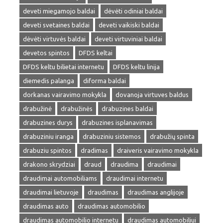
deveti miegamojo baldai
dėvėti odiniai baldai
deveti svetaines baldai
deveti vaikiski baldai
dėvėti virtuvės baldai
deveti virtuviniai baldai
devetos spintos
DFDS keltai
DFDS keltu bilietai internetu
DFDS keltu linija
diemedis palanga
diforma baldai
dorkanas vairavimo mokykla
dovanoja virtuves baldus
drabužinė
drabužinės
drabuzines baldai
drabuzines durys
drabuzines isplanavimas
drabuziniu iranga
drabuziniu sistemos
drabužių spinta
drabuziu spintos
dradimas
draiveris vairavimo mokykla
drakono skrydziai
draud
draudima
draudimai
draudimai automobiliams
draudimai internetu
draudimai lietuvoje
draudimas
draudimas anglijoje
draudimas auto
draudimas automobilio
draudimas automobilio internetu
draudimas automobiliui