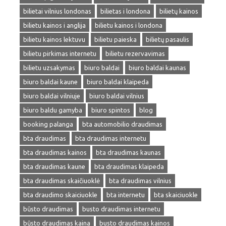
bilietai vilnius londonas
bilietas i londona
bilietų kainos
bilietu kainos i anglija
bilietu kainos i londona
bilietu kainos lektuvu
bilietu paieska
bilietų pasaulis
bilietu pirkimas internetu
bilietu rezervavimas
bilietu uzsakymas
biuro baldai
biuro baldai kaunas
biuro baldai kaune
biuro baldai klaipeda
biuro baldai vilniuje
biuro baldai vilnius
biuro baldu gamyba
biuro spintos
blog
booking palanga
bta automobilio draudimas
bta draudimas
bta draudimas internetu
bta draudimas kainos
bta draudimas kaunas
bta draudimas kaune
bta draudimas klaipeda
bta draudimas skaičiuoklė
bta draudimas vilnius
bta draudimo skaiciuokle
bta internetu
bta skaiciuokle
būsto draudimas
busto draudimas internetu
būsto draudimas kaina
busto draudimas kainos