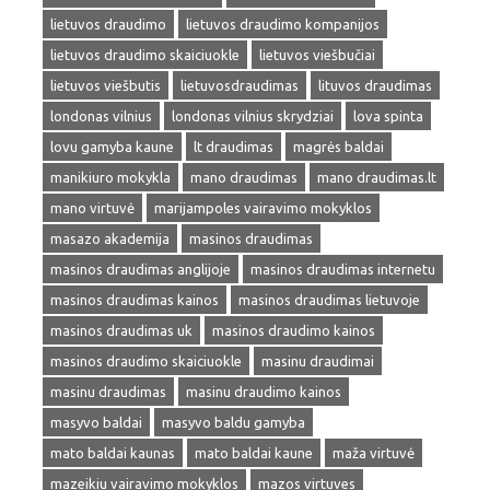
lietuvos draudimo
lietuvos draudimo kompanijos
lietuvos draudimo skaiciuokle
lietuvos viešbučiai
lietuvos viešbutis
lietuvosdraudimas
lituvos draudimas
londonas vilnius
londonas vilnius skrydziai
lova spinta
lovu gamyba kaune
lt draudimas
magrės baldai
manikiuro mokykla
mano draudimas
mano draudimas.lt
mano virtuvė
marijampoles vairavimo mokyklos
masazo akademija
masinos draudimas
masinos draudimas anglijoje
masinos draudimas internetu
masinos draudimas kainos
masinos draudimas lietuvoje
masinos draudimas uk
masinos draudimo kainos
masinos draudimo skaiciuokle
masinu draudimai
masinu draudimas
masinu draudimo kainos
masyvo baldai
masyvo baldu gamyba
mato baldai kaunas
mato baldai kaune
maža virtuvė
mazeikiu vairavimo mokyklos
mazos virtuves