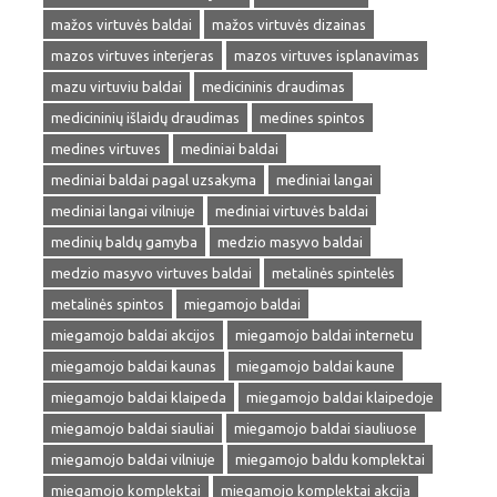
mažos virtuvės baldai
mažos virtuvės dizainas
mazos virtuves interjeras
mazos virtuves isplanavimas
mazu virtuviu baldai
medicininis draudimas
medicininių išlaidų draudimas
medines spintos
medines virtuves
mediniai baldai
mediniai baldai pagal uzsakyma
mediniai langai
mediniai langai vilniuje
mediniai virtuvės baldai
medinių baldų gamyba
medzio masyvo baldai
medzio masyvo virtuves baldai
metalinės spintelės
metalinės spintos
miegamojo baldai
miegamojo baldai akcijos
miegamojo baldai internetu
miegamojo baldai kaunas
miegamojo baldai kaune
miegamojo baldai klaipeda
miegamojo baldai klaipedoje
miegamojo baldai siauliai
miegamojo baldai siauliuose
miegamojo baldai vilniuje
miegamojo baldu komplektai
miegamojo komplektai
miegamojo komplektai akcija