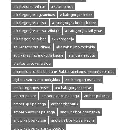
a kategorija Vilnius
a kategorijos
a kategorijos egzaminas
a kategorijos kaina
a kategorijos kursai
a kategorijos kursai kaune
a kategorijos kursai Vilniuje
a kategorijos laikymas
a kategorijos teises
a2 kategorija
ab lietuvos draudimas
abc vairavimo mokykla
abc vairavimo mokykla kaune
alanga viesbutis
alantas virtuves baldai
aliuminio profiliai baldams Raktai spintoms: sieninės spintos
alytaus vairavimo mokyklos
am kategorijos kaina
am kategorijos teises
am kategorijos testas
amber palace
amber palace palanga
amber palanga
amber spa palanga
amber viesbutis
amber viesbutis palanga
anglu kalbos gramatika
anglu kalbos kursai
anglu kalbos kursai kaune
anglu kalbos kursai klaipedoje