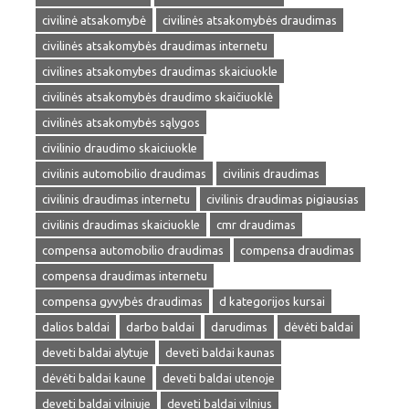
civilinė atsakomybė
civilinės atsakomybės draudimas
civilinės atsakomybės draudimas internetu
civilines atsakomybes draudimas skaiciuokle
civilinės atsakomybės draudimo skaičiuoklė
civilinės atsakomybės sąlygos
civilinio draudimo skaiciuokle
civilinis automobilio draudimas
civilinis draudimas
civilinis draudimas internetu
civilinis draudimas pigiausias
civilinis draudimas skaiciuokle
cmr draudimas
compensa automobilio draudimas
compensa draudimas
compensa draudimas internetu
compensa gyvybės draudimas
d kategorijos kursai
dalios baldai
darbo baldai
darudimas
dėvėti baldai
deveti baldai alytuje
deveti baldai kaunas
dėvėti baldai kaune
deveti baldai utenoje
deveti baldai vilniuje
deveti baldai vilnius