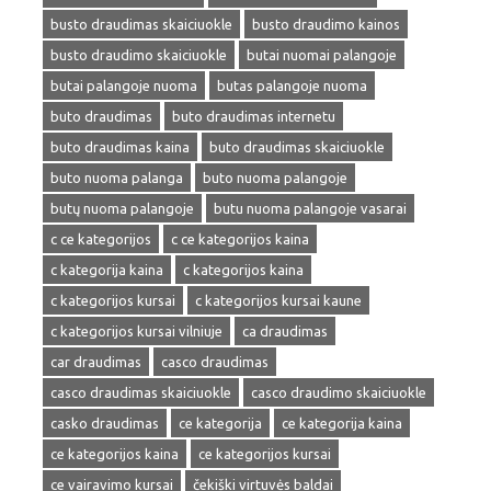
busto draudimas skaiciuokle
busto draudimo kainos
busto draudimo skaiciuokle
butai nuomai palangoje
butai palangoje nuoma
butas palangoje nuoma
buto draudimas
buto draudimas internetu
buto draudimas kaina
buto draudimas skaiciuokle
buto nuoma palanga
buto nuoma palangoje
butų nuoma palangoje
butu nuoma palangoje vasarai
c ce kategorijos
c ce kategorijos kaina
c kategorija kaina
c kategorijos kaina
c kategorijos kursai
c kategorijos kursai kaune
c kategorijos kursai vilniuje
ca draudimas
car draudimas
casco draudimas
casco draudimas skaiciuokle
casco draudimo skaiciuokle
casko draudimas
ce kategorija
ce kategorija kaina
ce kategorijos kaina
ce kategorijos kursai
ce vairavimo kursai
čekiški virtuvės baldai