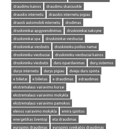
draudimu kainos
draudimu skaiciuokle
drauskis internetu
drauskis internetu pigiau
drausti automobili internetu
drudimas
druskininkai apgyvendinimas
druskininkai nakvyne
druskininkai spa
druskininkai viesbuciai
druskininkai viesbutis
druskininku poilsio namai
druskininku viesbuciai
druskininku viesbuciai kainos
druskininku viesbutis
duru ispardavimas
durų sistemos
durys internetu
durys pigiau
dvieju duru spinta
e bilietai
e bilietas
e draudimas
edraudimas
ekstremalaus vairavimo kursai
ekstremalaus vairavimo mokykla
ekstremalaus vairavimo pamokos
elenos vairavimo mokykla
emira spintos
energetikas šventoji
eta draudimas
europinis draudimas
europinis sveikatos draudimas