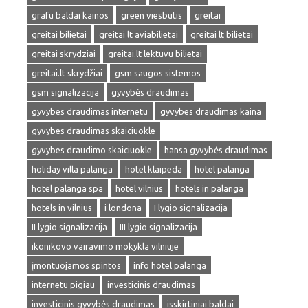
grafu baldai kainos
green viesbutis
greitai
greitai bilietai
greitai lt aviabilietai
greitai lt bilietai
greitai skrydziai
greitai.lt lektuvu bilietai
greitai.lt skrydžiai
gsm saugos sistemos
gsm signalizacija
gyvybės draudimas
gyvybes draudimas internetu
gyvybes draudimas kaina
gyvybes draudimas skaiciuokle
gyvybes draudimo skaiciuokle
hansa gyvybės draudimas
holiday villa palanga
hotel klaipeda
hotel palanga
hotel palanga spa
hotel vilnius
hotels in palanga
hotels in vilnius
i londona
I lygio signalizacija
II lygio signalizacija
III lygio signalizacija
ikonikovo vairavimo mokykla vilniuje
įmontuojamos spintos
info hotel palanga
internetu pigiau
investicinis draudimas
investicinis gyvybės draudimas
isskirtiniai baldai