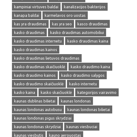
kampiniai virtuves baldai
kanalizacijos bakterijos
kanapa baldai
karmelavos oro uostas
kas yra draudimas
kas yra seo
kasco draudimas
kasko draudimas
kasko draudimas automobiliui
kasko draudimas internetu
kasko draudimas kaina
kasko draudimas kainos
kasko draudimas lietuvos draudimas
kasko draudimas skaičiuoklė
kasko draudimo kaina
kasko draudimo kainos
kasko draudimo salygos
kasko draudimo skaičiuoklė
kasko internetu
kasko kaina
kasko skaičiuoklė
kategorijos vairavimo
kaunas dublinas bilietai
kaunas londonas
kaunas londonas autobusu
kaunas londonas bilietai
kaunas londonas pigus skrydziai
kaunas londonas skrydziai
kaunas viesbuciai
kaunas viesbutis
kauno aerouostas