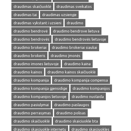
draudimas skaičiuoklė
draudimas sveikatos
draudimas tai
draudimas uzsienyje
draudimas vykstant i uzsieni
draudimo
draudimo bendrovė
draudimo bendrove lietuva
draudimo bendrovės
draudimo bendrovės lietuvoje
draudimo brokeriai
draudimo brokeriai siauliai
draudimo brokeris
draudimo įmonės
draudimo imones lietuvoje
draudimo kaina
draudimo kainos
draudimo kainos skaičiuoklė
draudimo kompanija
draudimo kompanija compensa
draudimo kompanija gjensidige
draudimo kompanijos
draudimo kompanijos lietuvoje
draudimo nuolaida
draudimo pasiulymai
draudimo paslaugos
draudimo perrasymas
draudimo polisas
draudimo skaičiuoklė
draudimo skaiciuokle bta
draudimo skaiciuokle internetu
draudimo skaiciuokles