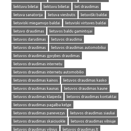
liektuvu biletai
liektuvu bilietai
liet draudimas
lietuva sanatorija
lietuva viesbutis
lietuviški baldai
lietuviski miegamojo baldai
lietuviski virtuves baldai
lietuvo draudimas
lietuvos baldu gamintojai
lietuvos darudimas
lietuvos draudima
lietuvos draudimas
lietuvos draudimas automobiliui
lietuvos draudimas gyvybes draudimas
lietuvos draudimas internetu
lietuvos draudimas internetu automobilio
lietuvos draudimas kainos
lietuvos draudimas kasko
lietuvos draudimas kaunas
lietuvos draudimas kaune
lietuvos draudimas klaipeda
lietuvos draudimas kontaktai
lietuvos draudimas pagalba kelyje
lietuvos draudimas panevezys
lietuvos draudimas siauliai
lietuvos draudimas skaiciuokle
lietuvos draudimas vilniuje
lietuvos draudimas vilnius
lietuvos draudimas.lt