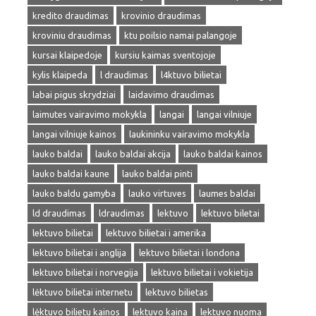
kredito draudimas
krovinio draudimas
kroviniu draudimas
ktu poilsio namai palangoje
kursai klaipedoje
kursiu kaimas sventojoje
kylis klaipeda
l draudimas
l4ktuvo bilietai
labai pigus skrydziai
laidavimo draudimas
laimutes vairavimo mokykla
langai
langai vilniuje
langai vilniuje kainos
laukininku vairavimo mokykla
lauko baldai
lauko baldai akcija
lauko baldai kainos
lauko baldai kaune
lauko baldai pinti
lauko baldu gamyba
lauko virtuves
laumes baldai
ld draudimas
ldraudimas
lektuvo
lektuvo biletai
lektuvo bilietai
lektuvo bilietai i amerika
lektuvo bilietai i anglija
lektuvo bilietai i londona
lektuvo bilietai i norvegija
lektuvo bilietai i vokietija
lėktuvo bilietai internetu
lektuvo bilietas
lėktuvo bilietu kainos
lektuvo kaina
lektuvo nuoma