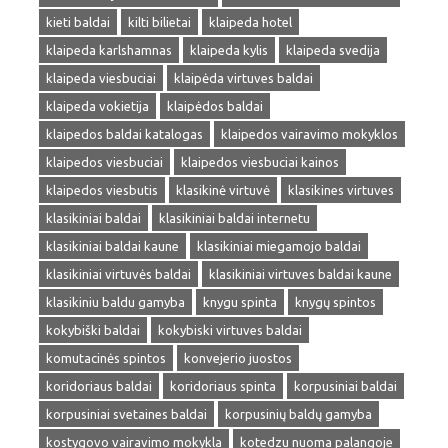
kieti baldai
kilti bilietai
klaipeda hotel
klaipeda karlshamnas
klaipeda kylis
klaipeda svedija
klaipeda viesbuciai
klaipėda virtuves baldai
klaipeda vokietija
klaipėdos baldai
klaipedos baldai katalogas
klaipedos vairavimo mokyklos
klaipedos viesbuciai
klaipedos viesbuciai kainos
klaipedos viesbutis
klasikinė virtuvė
klasikines virtuves
klasikiniai baldai
klasikiniai baldai internetu
klasikiniai baldai kaune
klasikiniai miegamojo baldai
klasikiniai virtuvės baldai
klasikiniai virtuves baldai kaune
klasikiniu baldu gamyba
knygu spinta
knygų spintos
kokybiški baldai
kokybiski virtuves baldai
komutacinės spintos
konvejerio juostos
koridoriaus baldai
koridoriaus spinta
korpusiniai baldai
korpusiniai svetaines baldai
korpusinių baldų gamyba
kostygovo vairavimo mokykla
kotedzu nuoma palangoje