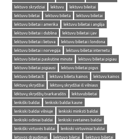
lektuvo skrydziai
lektuvu
lektuvu bileitai
lektuvu biletai
lektuvu bilieta
lektuvu bilietai
lektuvu bilietai i amerika
lektuvu bilietai i anglija
lektuvu bilietai i dublina
lektuvu bilietai i jav
lektuvu bilietai i lietuva
lektuvu bilietai i londona
lektuvu bilietai i norvegija
lektuvu bilietai internetu
lektuvu bilietai paskutine minute
lektuvu bilietai pigiau
lektuvu bilietai pigiausi
lektuvu bilietai pigus
lektuvu bilietai.lt
lektuvu bilietu kainos
lektuvu kainos
lėktuvų skrydžiai
lėktuvų skrydžiai iš vilniaus
lėktuvų skrydžių tvarkaraštis
lektuvubilietai
lenkiški baldai
lenkiski baldai kaune
lenkiski baldai vilniuje
lenkiski minksti baldai
lenkiski odiniai baldai
lenkiski svetaines baldai
lenkiški virtuvės baldai
lenkiski virtuviniai baldai
letuvos draudimas
liektuvo biletai
liektuvo bilietai