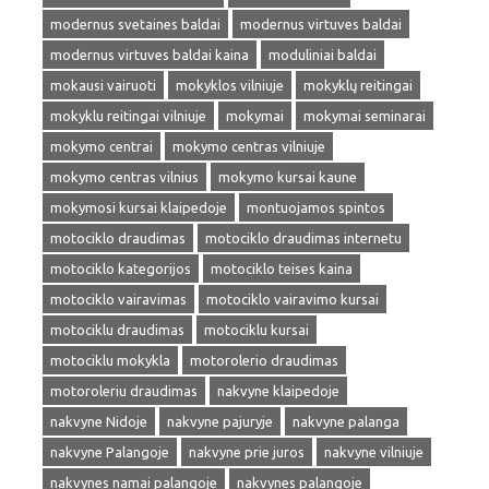
modernus svetaines baldai
modernus virtuves baldai
modernus virtuves baldai kaina
moduliniai baldai
mokausi vairuoti
mokyklos vilniuje
mokyklų reitingai
mokyklu reitingai vilniuje
mokymai
mokymai seminarai
mokymo centrai
mokymo centras vilniuje
mokymo centras vilnius
mokymo kursai kaune
mokymosi kursai klaipedoje
montuojamos spintos
motociklo draudimas
motociklo draudimas internetu
motociklo kategorijos
motociklo teises kaina
motociklo vairavimas
motociklo vairavimo kursai
motociklu draudimas
motociklu kursai
motociklu mokykla
motorolerio draudimas
motoroleriu draudimas
nakvyne klaipedoje
nakvyne Nidoje
nakvyne pajuryje
nakvyne palanga
nakvyne Palangoje
nakvyne prie juros
nakvyne vilniuje
nakvynes namai palangoje
nakvynes palangoje