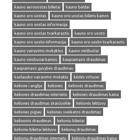
kauno aerouostas bilietai
kauno baldai
kauno oro uostas
kauno oro uostas bilietu kainos
kauno oro uostas informacija
kauno oro uostas tvarkarastis
kauno oro uosto
kauno oro uosto informacija
kauno oro uosto tvarkarastis
kauno vairavimo mokyklos
kauno viešbučiai
kauno viesbuciai kainos
kaupiamasis draudimas
kaupiamasis gyvybės draudimas
kazlausko vairavimo mokykla
kėdės virtuvei
kelione i anglija
keliones
kelionės draudimas
kelionės draudimas internetu
keliones draudimas kaina
keliones draudimas skaiciuokle
kelionės lėktuvu
keliones pigiau
keliones sveikatos draudimas
kelioninis draudimas
kelioniu bilietai
kelioniu bilietai lektuvu
kelionių draudimas
kelionių draudimas internetu
kelionių draudimas kaina