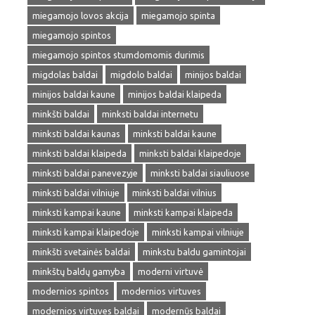
miegamojo lovos akcija
miegamojo spinta
miegamojo spintos
miegamojo spintos stumdomomis durimis
migdolas baldai
migdolo baldai
minijos baldai
minijos baldai kaune
minijos baldai klaipeda
minkšti baldai
minksti baldai internetu
minksti baldai kaunas
minksti baldai kaune
minksti baldai klaipeda
minksti baldai klaipedoje
minksti baldai panevezyje
minksti baldai siauliuose
minksti baldai vilniuje
minksti baldai vilnius
minksti kampai kaune
minksti kampai klaipeda
minksti kampai klaipedoje
minksti kampai vilniuje
minkšti svetainės baldai
minkstu baldu gamintojai
minkštų baldų gamyba
moderni virtuvė
modernios spintos
modernios virtuves
modernios virtuves baldai
modernūs baldai